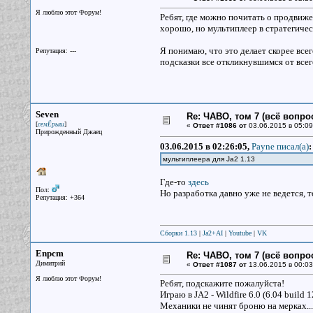
Я люблю этот Форум!
Ребят, где можно почитать о продвижен
хорошо, но мультиплеер в стратегичес
Я понимаю, что это делает скорее всег
Репутация: ---
подсказки все откликнувшимся от всег
Seven
Re: ЧАВО, том 7 (всё вопро
[
]
семЁрыш
«
Ответ #1086 от
03.06.2015 в 05:09
Прирожденный Джаец
03.06.2015 в 02:26:05,
Payne писал(a)
:
мультиплеера для Ja2 1.13
Где-то
здесь
Пол:
Но разработка давно уже не ведется, то
Репутация: +364
Сборки 1.13
|
Ja2+AI
|
Youtube
|
VK
Enpcm
Re: ЧАВО, том 7 (всё вопро
Димитрий
«
Ответ #1087 от
13.06.2015 в 00:03
Я люблю этот Форум!
Ребят, подскажите пожалуйста!
Играю в JA2 - Wildfire 6.0 (6.04 build 
Механики не чинят броню на мерках...