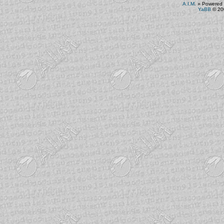
A.I.M.
»
Powered 
YaBB
© 200