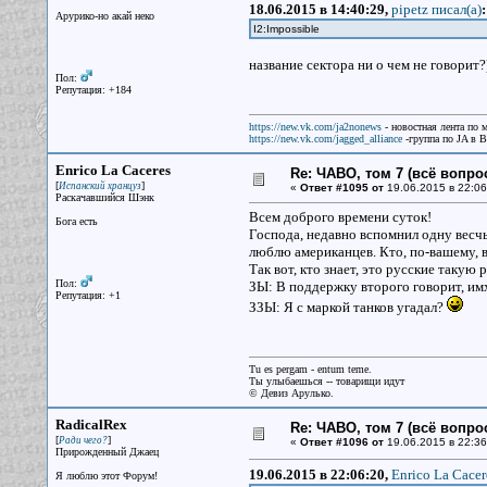
18.06.2015 в 14:40:29,
pipetz писал(a)
:
Арурико-но акай неко
I2:Impossible
название сектора ни о чем не говорит?
Пол:
Репутация: +184
https://new.vk.com/ja2nonews
- новостная лента по 
https://new.vk.com/jagged_alliance
-группа по JA в 
Enrico La Cаceres
Re: ЧАВО, том 7 (всё вопро
[
]
Испанский хранцуз
«
Ответ #1095 от
19.06.2015 в 22:06
Раскачавшийся Шэнк
Всем доброго времени суток!
Бога есть
Господа, недавно вспомнил одну весчь 
люблю американцев. Кто, по-вашему,
Так вот, кто знает, это русские такую
Пол:
ЗЫ: В поддержку второго говорит, им
Репутация: +1
ЗЗЫ: Я с маркой танков угадал?
Tu es pergam - entum teme.
Ты улыбаешься -- товарищи идут
© Девиз Арулько.
RadicalRex
Re: ЧАВО, том 7 (всё вопро
[
]
Ради чего?
«
Ответ #1096 от
19.06.2015 в 22:36
Прирожденный Джаец
19.06.2015 в 22:06:20,
Enrico La Cаcer
Я люблю этот Форум!