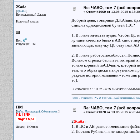
Жаба
Re: ЧАВО, том 7 (всё вопро
[
]
ДЖАба
«
Ответ #1069 от
13.05.2015 в 23:30
Прирожденный Джаец
Добрый день, товарищи ДЖАйцы. Давне
Болотный хмырь
смысл в однодисковой бучьей 1.01?
1. В плане качества аудио. Чтобы ЦС 
лучшее качество было в АВ, самое мер
Пол:
Репутация: +69
заменяющих озвучку ЦС озвучкой АВ по
2. В плане работоспособности. Помню,
Вольном стрелке был патч, который эт
только корявый noCD-патч, который по
тем, что образ диска в виртуальном п
разделе истории компании - тоже ляп 
то).
«
Изменён в : 13.05.2015 в 23:39:20 польз
Back 2 Buisness: ZVM Edition - мой контентный м
ПМ
Re: ЧАВО, том 7 (всё вопро
[
]
JA'ец. Настоящий. Одна штука :
«
Ответ #1070 от
13.05.2015 в 23:44
2
Жаба
:
1. В ЦС и АВ разное именование файл
Джаец - НОчник
2. Поставь Рубикон, и не заморачивай