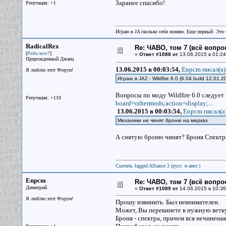
Заранее спасибо!
Репутация: +1
Играю в JA сколько себя помню. Еще первый. Эт
RadicalRex
Re: ЧАВО, том 7 (всё вопро
[
]
Ради чего?
«
Ответ #1088 от
13.06.2015 в 01:24
Прирожденный Джаец
13.06.2015 в 00:03:54,
Enpcm писал(a)
Я люблю этот Форум!
Играю в JA2 - Wildfire 6.0 (6.04 build 12.01.2
Вопросы по моду Wildfire 6.0 следует 
Репутация: +110
board=othermods;action=display;...
13.06.2015 в 00:03:54,
Enpcm писал(a
Механики не чинят броню на мерках
А снятую броню чинят? Броня Спектр
Скачать Jagged Alliance 2 (русс. и англ.)
Enpcm
Re: ЧАВО, том 7 (всё вопро
Димитрий
«
Ответ #1089 от
14.06.2015 в 10:36
Я люблю этот Форум!
Прошу извинить. Был невнимателен.
Может, Вы перекинете в нужную ветк
Броня - спектра, причем вся нечиненая