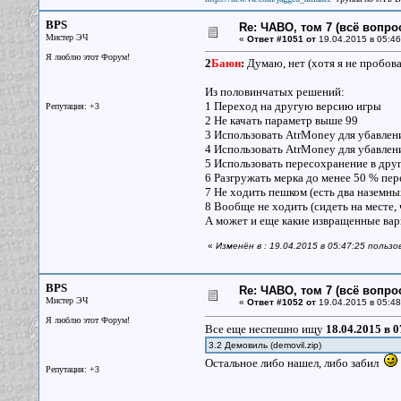
BPS
Re: ЧАВО, том 7 (всё вопро
Мистер ЭЧ
«
Ответ #1051 от
19.04.2015 в 05:46
Я люблю этот Форум!
2
Баюн
:
Думаю, нет (хотя я не пробова
Из половинчатых решений:
1 Переход на другую версию игры
Репутация: +3
2 Не качать параметр выше 99
3 Использовать AtrMoney для убавлен
4 Использовать AtrMoney для убавлени
5 Использовать пересохранение в дру
6 Разгружать мерка до менее 50 % пе
7 Не ходить пешком (есть два наземн
8 Вообще не ходить (сидеть на месте,
А может и еще какие извращенные вар
«
Изменён в : 19.04.2015 в 05:47:25 польз
BPS
Re: ЧАВО, том 7 (всё вопро
Мистер ЭЧ
«
Ответ #1052 от
19.04.2015 в 05:48
Я люблю этот Форум!
Все еще неспешно ищу
18.04.2015 в 0
3.2 Демовиль (demovil.zip)
Остальное либо нашел, либо забил
Репутация: +3