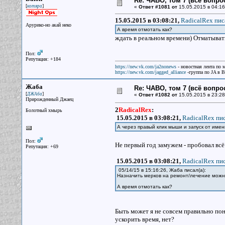
Re: ЧАВО, том 7 (всё вопро
[
]
котяра
«
Ответ #1081 от
15.05.2015 в 04:16
15.05.2015 в 03:08:21,
RadicalRex пис
Арурико-но акай неко
А время отмотать как?
ждать в реальном времени) Отматывать
Пол:
Репутация: +184
https://new.vk.com/ja2nonews
- новостная лента по 
https://new.vk.com/jagged_alliance
-группа по JA в 
Жаба
Re: ЧАВО, том 7 (всё вопро
[
]
ДЖАба
«
Ответ #1082 от
15.05.2015 в 23:28
Прирожденный Джаец
2
RadicalRex
:
Болотный хмырь
15.05.2015 в 03:08:21,
RadicalRex пис
А через правый клик мыши и запуск от им
Пол:
Не первый год замужем - пробовал вс
Репутация: +69
15.05.2015 в 03:08:21,
RadicalRex пис
05/14/15 в 15:16:26, Жаба писал(a):
Назначить мерков на ремонт/лечение можно
А время отмотать как?
Быть может я не совсем правильно пон
ускорить время, нет?