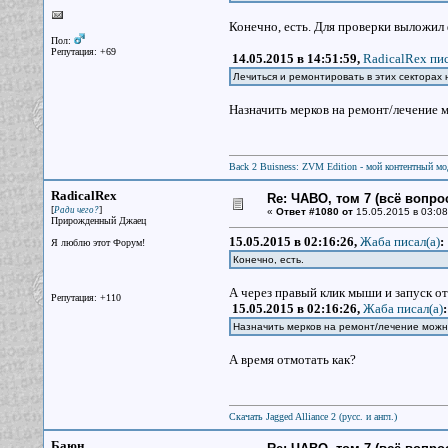
Конечно, есть. Для проверки выложил 
Пол:
Репутация: +69
14.05.2015 в 14:51:59,
RadicalRex пис
Лечиться и ремонтировать в этих секторах
Назначить мерков на ремонт/лечение м
Back 2 Buisness: ZVM Edition - мой контентный м
RadicalRex
Re: ЧАВО, том 7 (всё вопро
[
]
Ради чего?
«
Ответ #1080 от
15.05.2015 в 03:08
Прирожденный Джаец
15.05.2015 в 02:16:26,
Жаба писал(a)
:
Я люблю этот Форум!
Конечно, есть.
А через правый клик мыши и запуск о
Репутация: +110
15.05.2015 в 02:16:26,
Жаба писал(a)
:
Назначить мерков на ремонт/лечение можно
А время отмотать как?
Скачать Jagged Alliance 2 (русс. и англ.)
Баюн