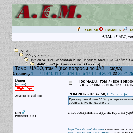
Главная
Помощь
П
A.I.M.
« ЧАВО, том
A.I.M.
Обсуждаем игры
Все об Альянсе
(Модераторы:
Lion
,
Терапевт
,
Shico
,
Eug
,
Снайпер
,
Sa
ЧАВО, том 7 (всё вопросы по JA2 -- сюда)
Тема:
ЧАВО, том 7 (всё вопросы по JA2 -- сюда)
Страниц:
1
...
7
8
9
10
11
12
13
14
15
16
17
18
19
20
21
22
23
24
25
Баюн
Re: ЧАВО, том 7 (всё вопро
[
]
котяра
«
Ответ #1050 от
19.04.2015 в 04:15
19.04.2015 в 03:42:58,
BPS писал(a)
:
Арурико-но акай неко
При нагрузке более 50 % при перемещении 
забирать. Но не удобно это.
а пересохранять в других версиях удо
Пол:
Репутация: +184
https://new.vk.com/ja2nonews
- новостная лента по 
https://new.vk.com/jagged_alliance
-группа по JA в 