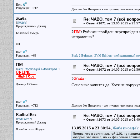
Пол:
Репутация: +712
Детство без Интернета - это лучшее, что могла под
Жаба
Re: ЧАВО, том 7 (всё вопро
[
]
ДЖАба
«
Ответ #1071 от
13.05.2015 в 23:57
Прирожденный Джаец
2
ПМ
:
Рубикон пройден-перепройден не
Болотный хмырь
исправлены?
Пол:
Репутация: +69
Back 2 Buisness: ZVM Edition - мой контентный м
ПМ
Re: ЧАВО, том 7 (всё вопро
[
]
JA'ец. Настоящий. Одна штука :
«
Ответ #1072 от
14.05.2015 в 01:56
2
Жаба
:
Джаец - НОчник
Основные кажется да. Хотя не поручус
Пол:
Репутация: +712
Детство без Интернета - это лучшее, что могла под
RadicalRex
Re: ЧАВО, том 7 (всё вопро
[
]
Ради чего?
«
Ответ #1073 от
14.05.2015 в 03:40
Прирожденный Джаец
13.05.2015 в 23:30:54,
Жаба писал(a)
:
Я люблю этот Форум!
Помню, что в оригинальной 1.01 не нанимал
который это лечил, но их файловый архив 