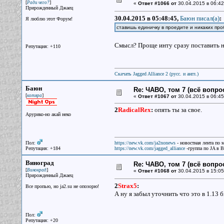
[
]
Ради чего?
«
Ответ #1066 от
30.04.2015 в 06:42
Прирожденный Джаец
30.04.2015 в 05:48:45,
Баюн писал(a)
:
Я люблю этот Форум!
ставишь единичку в проедите и никаких про
Смысл? Проще инту сразу поставить н
Репутация: +110
Скачать Jagged Alliance 2 (русс. и англ.)
Баюн
Re: ЧАВО, том 7 (всё вопро
[
]
котяра
«
Ответ #1067 от
30.04.2015 в 06:45
2
RadicalRex
:
опять ты за свое.
Арурико-но акай неко
Пол:
https://new.vk.com/ja2nonews
- новостная лента по 
Репутация: +184
https://new.vk.com/jagged_alliance
-группа по JA в 
Виноград
Re: ЧАВО, том 7 (всё вопро
[
]
Винокрад
«
Ответ #1068 от
30.04.2015 в 15:05
Прирожденный Джаец
2
Strax5
:
Все пpопью, но ja2.su не опозоpю!
А ну я забыл уточнить что это в 1.13 
Пол:
Репутация: +20