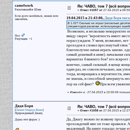
camelwork
Re: ЧАВО, том 7 (всё вопро
Раскачавшийся Шэнк
«
Ответ #1057 от
27.04.2015 в 09:55
Если долго колебаться, можно всех
19.04.2015 в 21:43:06,
Дядя Боря писа
заколебать.
В 1.02? Сколько не играл (несколько десят
спецметодов раскачки, использующих ошибк
Возможно, я несколько некорректно п
ввиду скорее "вероятность имеет мест
Пол:
Репутация: +1
порассуждаем. У меня, возможно, нет 
проходов я словил пресловутый глюк "
благополучно начав играть заново. од
самый дешевый в аиме). начальная сила
вариантах ближнего боя? кто вскроет 
конечно, самый сильный. в конце кон
один раз, но совсем печально, как упо
тогда, возвращаясь к вероятности, им
не знаешь, и способной зачеркнуть нес
пор на сей факт?
При всем уважении
«
Изменён в : 27.04.2015 в 10:00:09 польз
Дядя Боря
Re: ЧАВО, том 7 (всё вопро
[
]
Скелет Старого Кота
«
Ответ #1058 от
27.04.2015 в 12:27
Прирожденный Джаец
Да, Джагу можно по всякому проходить.
Дурка этот форум :)
прохождений мне он тоже нравился. А 
медленный. На ринге гораздо лучше ег