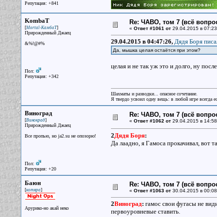
Репутация: +841
KombaT
Re: ЧАВО, том 7 (всё вопро
[
]
Mortal-КамбаТ
«
Ответ #1061 от
29.04.2015 в 07:23
Прирожденный Джаец
29.04.2015 в 04:47:26,
Дядя Боря писа
&%!@#%
Да, мышка целая остаётся при этом?
целая и не так уж это и долго, ну посл
Пол:
Репутация: +342
Шахматы и разводки... опасное сочетание.
Я твердо усвоил одну вещь: в любой игре всегда ес
Виноград
Re: ЧАВО, том 7 (всё вопро
[
]
Винокрад
«
Ответ #1062 от
29.04.2015 в 14:58
Прирожденный Джаец
2
Дядя Боря
:
Все пpопью, но ja2.su не опозоpю!
Да лаадно, я Гамоса прокачивал, вот 
Пол:
Репутация: +20
Баюн
Re: ЧАВО, том 7 (всё вопро
[
]
котяра
«
Ответ #1063 от
30.04.2015 в 00:08
2
Виноград
:
гамос свои фугасы не види
Арурико-но акай неко
первоуровневые ставить.