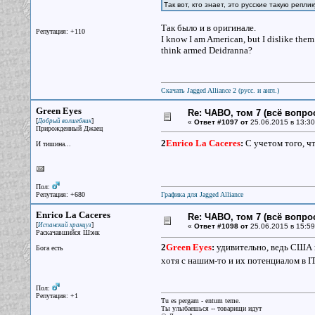
Так вот, кто знает, это русские такую репл
Так было и в оригинале.
Репутация: +110
I know I am American, but I dislike the
think armed Deidranna?
Скачать Jagged Alliance 2 (русс. и англ.)
Green Eyes
Re: ЧАВО, том 7 (всё вопро
[
]
Добрый волшебник
«
Ответ #1097 от
25.06.2015 в 13:30
Прирожденный Джаец
2
Enrico La Cаceres
:
С учетом того, чт
И тишина...
Пол:
Репутация: +680
Графика для Jagged Alliance
Enrico La Cаceres
Re: ЧАВО, том 7 (всё вопро
[
]
Испанский хранцуз
«
Ответ #1098 от
25.06.2015 в 15:59
Раскачавшийся Шэнк
2
Green Eyes
:
удивительно, ведь США и
Бога есть
хотя с нашим-то и их потенциалом в ІТ
Пол:
Репутация: +1
Tu es pergam - entum teme.
Ты улыбаешься -- товарищи идут