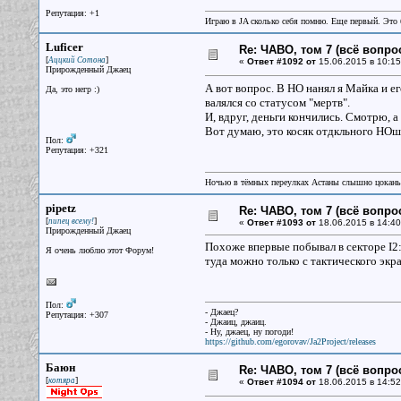
Репутация: +1
Играю в JA сколько себя помню. Еще первый. Эт
Luficer
Re: ЧАВО, том 7 (всё вопро
[
]
Аццкий Сотона
«
Ответ #1092 от
15.06.2015 в 10:15
Прирожденный Джаец
А вот вопрос. В НО нанял я Майка и ег
Да, это негр :)
валялся со статусом "мертв".
И, вдруг, деньги кончились. Смотрю, 
Вот думаю, это косяк отдкльного НОшн
Пол:
Репутация: +321
Ночью в тёмных переулках Астаны слышно цокань
pipetz
Re: ЧАВО, том 7 (всё вопро
[
]
пипец всему!
«
Ответ #1093 от
18.06.2015 в 14:40
Прирожденный Джаец
Похоже впервые побывал в секторе I2:
Я очень люблю этот Форум!
туда можно только с тактического экра
Пол:
- Джаец?
Репутация: +307
- Джаиц, джаиц.
- Ну, джаец, ну погоди!
https://github.com/egorovav/Ja2Project/releases
Баюн
Re: ЧАВО, том 7 (всё вопро
[
]
котяра
«
Ответ #1094 от
18.06.2015 в 14:52