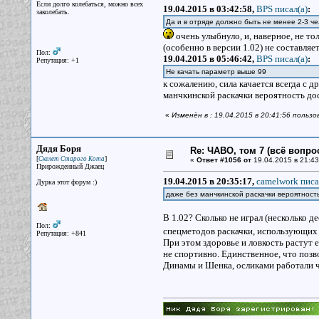
Если долго колебаться, можно всех
19.04.2015 в 03:42:58,
BPS писал(a)
:
заколебать.
Да и в отряде должно быть не менее 2-3 че
очень улыбнуло, и, наверное, не то
(особенно в версии 1.02) не составля
Пол:
19.04.2015 в 05:46:42,
BPS писал(a)
:
Репутация: +1
Не качать параметр выше 99
к сожалению, сила качается всегда с д
манчкинской раскачки вероятность до
«
Изменён в : 19.04.2015 в 20:41:56 польз
Дядя Боря
Re: ЧАВО, том 7 (всё вопро
[
]
Скелет Старого Кота
«
Ответ #1056 от
19.04.2015 в 21:43
Прирожденный Джаец
19.04.2015 в 20:35:17,
camelwork писа
Дурка этот форум :)
даже без манчкинской раскачки вероятност
В 1.02? Сколько не играл (несколько д
Пол:
спецметодов раскачки, использующи
Репутация: +841
При этом здоровье и ловкость растут е
не спортивно. Единственное, что позво
Динамы и Шенка, осликами работали что