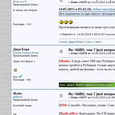
[
]
Ради чего?
«
Ответ #1075 от
14.05.2015 в 08:00
Прирожденный Джаец
14.05.2015 в 05:42:10,
Airbus писал(a)
Я люблю этот Форум!
Всё подземелье за один присест проходил
Репутация: +110
Проблемными являются лишь три сектор
«
Изменён в : 14.05.2015 в 08:01:47 пользо
Скачать Jagged Alliance 2 (русс. и англ.)
Дядя Боря
Re: ЧАВО, том 7 (всё вопро
[
]
Скелет Старого Кота
«
Ответ #1076 от
14.05.2015 в 08:01
Прирожденный Джаец
2
Жаба
:
А ведь совет ПМ про Рубикон -
Дурка этот форум :)
можно пройти в Рубиконе только карты
играть, любой величины - хоть на все 
Пол:
Репутация: +841
Жаба
Re: ЧАВО, том 7 (всё вопро
[
]
ДЖАба
«
Ответ #1077 от
14.05.2015 в 11:48
Прирожденный Джаец
2
ПМ
:
Спасибо. Поставил, гоняю. Сам
Болотный хмырь
2
RadicalRex
:
Благодарю. No-CD пишет,