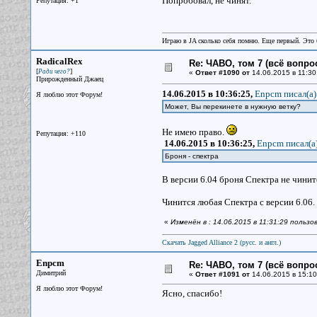
Попробовал, не чинят.
Репутация: +1
Играю в JA сколько себя помню. Еще первый. Эт
RadicalRex
Re: ЧАВО, том 7 (всё вопро
[
]
Ради чего?
«
Ответ #1090 от
14.06.2015 в 11:30
Прирожденный Джаец
14.06.2015 в 10:36:25,
Enpcm писал(a)
Я люблю этот Форум!
Может, Вы перекинете в нужную ветку?
Не имею право.
Репутация: +110
14.06.2015 в 10:36:25,
Enpcm писал(a
Броня - спектра
В версии 6.04 броня Спектра не чинит
Чинится любая Спектра с версии 6.06.
«
Изменён в : 14.06.2015 в 11:31:29 пользо
Скачать Jagged Alliance 2 (русс. и англ.)
Enpcm
Re: ЧАВО, том 7 (всё вопро
Димитрий
«
Ответ #1091 от
14.06.2015 в 15:10
Я люблю этот Форум!
Ясно, спасибо!