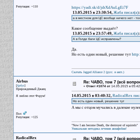
Репутация: +110
https://yadi.sk/d/jdrXdAuLgEi7F
13.05.2015 в 23:30:54,
Жаба писал(a)
:
а в местном для ЦС вообще ничего нет - то
Какое сообщение выдаёт?
13.05.2015 в 23:57:49,
Жаба писал(a)
:
А в Голде баги ЦС исправлены?
Да.
Но есть один новый, решение тут
http
Скачать Jagged Alliance 2 (русс. и англ.)
Airbus
Re: ЧАВО, том 7 (всё вопро
[
]
Арбуз
«
Ответ #1074 от
14.05.2015 в 05:42
Прирожденный Джаец
14.05.2015 в 03:40:32,
RadicalRex пис
Я люблю этот Форум!
Но есть один новый, решение тут
А мы с отцом мучались в далекие нуле
Пол:
Репутация: +125
"Now I am become Death, the destroyer of squirrels"
Уникальная методика лечения авиафобии!
RadicalRex
Re: ЧАВО, том 7 (всё вопро