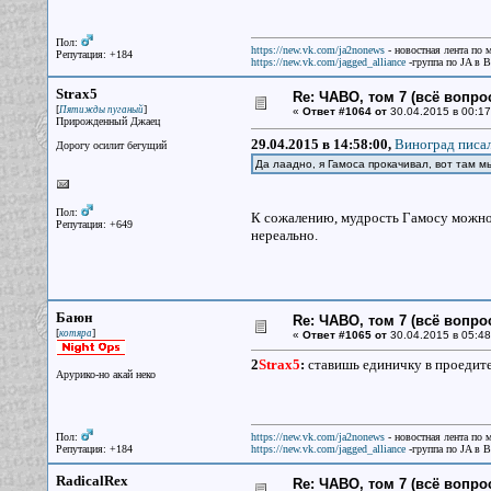
Пол:
https://new.vk.com/ja2nonews
- новостная лента по 
Репутация: +184
https://new.vk.com/jagged_alliance
-группа по JA в 
Strax5
Re: ЧАВО, том 7 (всё вопро
[
]
Пятижды пуганый
«
Ответ #1064 от
30.04.2015 в 00:17
Прирожденный Джаец
29.04.2015 в 14:58:00,
Виноград писал
Дорогу осилит бегущий
Да лаадно, я Гамоса прокачивал, вот там 
Пол:
К сожалению, мудрость Гамосу можно 
Репутация: +649
нереально.
Баюн
Re: ЧАВО, том 7 (всё вопро
[
]
котяра
«
Ответ #1065 от
30.04.2015 в 05:48
2
Strax5
:
ставишь единичку в проедите
Арурико-но акай неко
Пол:
https://new.vk.com/ja2nonews
- новостная лента по 
Репутация: +184
https://new.vk.com/jagged_alliance
-группа по JA в 
RadicalRex
Re: ЧАВО, том 7 (всё вопро