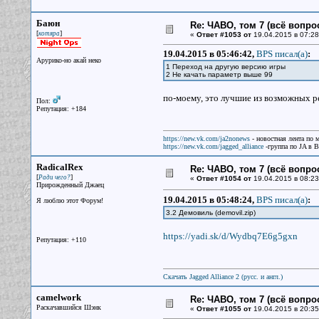
Баюн
Re: ЧАВО, том 7 (всё вопро
[
]
котяра
«
Ответ #1053 от
19.04.2015 в 07:28
19.04.2015 в 05:46:42,
BPS писал(a)
:
Арурико-но акай неко
1 Переход на другую версию игры
2 Не качать параметр выше 99
по-моему, это лучшие из возможных 
Пол:
Репутация: +184
https://new.vk.com/ja2nonews
- новостная лента по 
https://new.vk.com/jagged_alliance
-группа по JA в 
RadicalRex
Re: ЧАВО, том 7 (всё вопро
[
]
Ради чего?
«
Ответ #1054 от
19.04.2015 в 08:23
Прирожденный Джаец
19.04.2015 в 05:48:24,
BPS писал(a)
:
Я люблю этот Форум!
3.2 Демовиль (demovil.zip)
https://yadi.sk/d/Wydbq7E6g5gxn
Репутация: +110
Скачать Jagged Alliance 2 (русс. и англ.)
camelwork
Re: ЧАВО, том 7 (всё вопро
Раскачавшийся Шэнк
«
Ответ #1055 от
19.04.2015 в 20:35