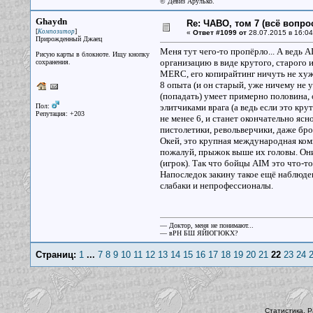
© Девиз Арулько.
Ghaydn
Re: ЧАВО, том 7 (всё вопро
[
]
Композитор
«
Ответ #1099 от
28.07.2015 в 16:04
Прирожденный Джаец
Меня тут чего-то пропёрло... А ведь A
Рисую карты в блокноте. Ищу кнопку
организацию в виде крутого, старого 
сохранения.
MERC, его копирайтинг ничуть не хуже
8 опыта (и он старый, уже ничему не у
(попадать) умеет примерно половина, 
Пол:
элитчиками врага (а ведь если это кру
Репутация: +203
не менее 6, и станет окончательно ясн
пистолетики, револьверчики, даже бро
Окей, это крупная международная ком
пожалуй, прыжок выше их головы. Они
(игрок). Так что бойцы AIM это что-то
Напоследок закину такое ещё наблюде
слабаки и непрофессионалы.
— Доктор, меня не понимают...
— вРН БШ ЯЙЮГЮКХ?
Страниц:
1
...
7
8
9
10
11
12
13
14
15
16
17
18
19
20
21
22
23
24
Статистика. Р