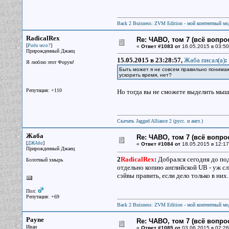
Back 2 Buisness: ZVM Edition - мой контентный м
RadicalRex
Re: ЧАВО, том 7 (всё вопро
[
]
Ради чего?
«
Ответ #1083 от
16.05.2015 в 03:50
Прирожденный Джаец
15.05.2015 в 23:28:57,
Жаба писал(a)
:
Я люблю этот Форум!
Быть может я не совсем правильно понимаю
ускорить время, нет?
Репутация: +110
Но тогда вы не сможете выделить мышк
Скачать Jagged Alliance 2 (русс. и англ.)
Жаба
Re: ЧАВО, том 7 (всё вопро
[
]
ДЖАба
«
Ответ #1084 от
18.05.2015 в 12:17
Прирожденный Джаец
2
RadicalRex
:
Добрался сегодня до подз
Болотный хмырь
отдельно копию английской UB - уж с
сэйвы править, если дело только в них.
Пол:
Репутация: +69
Back 2 Buisness: ZVM Edition - мой контентный м
Payne
Re: ЧАВО, том 7 (всё вопро
Иван
«
Ответ #1085 от
03.06.2015 в 02:26