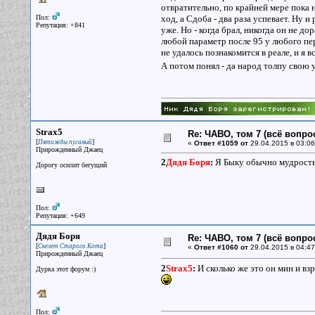
отвратительно, по крайней мере пока н
Пол:
ход, а Сдоба - два раза успевает. Ну и
Репутация: +841
уже. Но - когда брал, никогда он не до
любой параметр после 95 у любого пер
не удалось познакомится в реале, и я в
А потом понял - да народ толпу свою 
Strax5
Re: ЧАВО, том 7 (всё вопро
[
]
Пятижды пуганый
«
Ответ #1059 от
29.04.2015 в 03:06
Прирожденный Джаец
2
Дядя Боря
:
Я Быку обычно мудрость
Дорогу осилит бегущий
Пол:
Репутация: +649
Дядя Боря
Re: ЧАВО, том 7 (всё вопро
[
]
Скелет Старого Кота
«
Ответ #1060 от
29.04.2015 в 04:47
Прирожденный Джаец
2
Strax5
:
И сколько же это он мин и вз
Дурка этот форум :)
Пол: