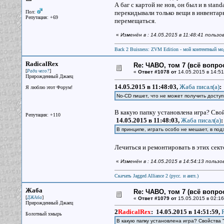
А баг с картой не нов, он был и в sta
Пол:
перекидывали только вещи в инвентарь
Репутация: +69
перемещаться.
«
Изменён в : 14.05.2015 в 11:48:41 польз
Back 2 Buisness: ZVM Edition - мой контентный м
RadicalRex
Re: ЧАВО, том 7 (всё вопро
[
]
Ради чего?
«
Ответ #1078 от
14.05.2015 в 14:51
Прирожденный Джаец
14.05.2015 в 11:48:03,
Жаба писал(a)
:
Я люблю этот Форум!
No-CD пишет, что не может получить доступ
В какую папку установлена игра? Свойс
Репутация: +110
14.05.2015 в 11:48:03,
Жаба писал(a)
:
В принципе, играть особо не мешает, в под
Лечиться и ремонтировать в этих сект
«
Изменён в : 14.05.2015 в 14:54:13 пользо
Скачать Jagged Alliance 2 (русс. и англ.)
Жаба
Re: ЧАВО, том 7 (всё вопро
[
]
ДЖАба
«
Ответ #1079 от
15.05.2015 в 02:16
Прирожденный Джаец
2
RadicalRex
:
14.05.2015 в 14:51:59,
Болотный хмырь
В какую папку установлена игра? Свойства "