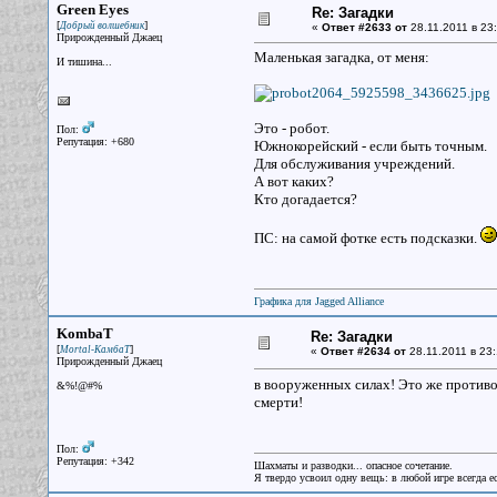
Green Eyes
Re: Загадки
[
]
Добрый волшебник
«
Ответ #2633 от
28.11.2011 в 23:
Прирожденный Джаец
Маленькая загадка, от меня:
И тишина...
Это - робот.
Пол:
Репутация: +680
Южнокорейский - если быть точным.
Для обслуживания учреждений.
А вот каких?
Кто догадается?
ПС: на самой фотке есть подсказки.
Графика для Jagged Alliance
KombaT
Re: Загадки
[
]
Mortal-КамбаТ
«
Ответ #2634 от
28.11.2011 в 23:
Прирожденный Джаец
в вооруженных силах! Это же противо
&%!@#%
смерти!
Пол:
Репутация: +342
Шахматы и разводки... опасное сочетание.
Я твердо усвоил одну вещь: в любой игре всегда ес