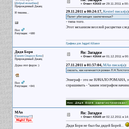
[
]
Добрый волшебник
«
Ответ #2643 от
29.11.2011 в 00:
Прирожденный Джаец
29.11.2011 в 00:24:17,
Kestrel писал(a)
И тишина...
Палит убегающих заключенных?
- типа того.
Этот механизм веселой расцветки след
Пол:
Репутация: +680
Графика для Jagged Alliance
Дядя Боря
Re: Загадки
[
]
Скелет Старого Кота
«
Ответ #2644 от
01.12.2011 в 00:
Прирожденный Джаец
27.11.2011 в 01:57:04,
MAn писал(a)
:
Дурка этот форум :)
сказать, как начинается роман Л.Н.Толсто
Эпиграф - это не НАЧАЛО РОМАНА, эт
Пол:
спрашивать - "каким эпиграфом начинае
Репутация: +841
MAn
Re: Загадки
[
]
Человечище!!!
«
Ответ #2645 от
02.12.2011 в 14:
Дядя Боря не был бы дядей Борей...