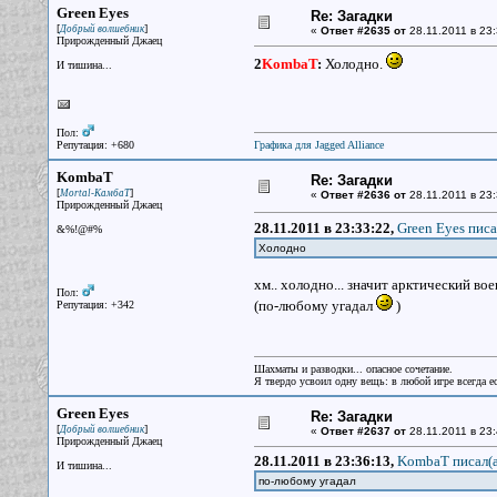
Green Eyes
Re: Загадки
[
]
Добрый волшебник
«
Ответ #2635 от
28.11.2011 в 23:
Прирожденный Джаец
2
KombaT
:
Холодно.
И тишина...
Пол:
Репутация: +680
Графика для Jagged Alliance
KombaT
Re: Загадки
[
]
Mortal-КамбаТ
«
Ответ #2636 от
28.11.2011 в 23:
Прирожденный Джаец
28.11.2011 в 23:33:22,
Green Eyes писа
&%!@#%
Холодно
хм.. холодно... значит арктический в
Пол:
(по-любому угадал
)
Репутация: +342
Шахматы и разводки... опасное сочетание.
Я твердо усвоил одну вещь: в любой игре всегда ес
Green Eyes
Re: Загадки
[
]
Добрый волшебник
«
Ответ #2637 от
28.11.2011 в 23:
Прирожденный Джаец
28.11.2011 в 23:36:13,
KombaT писал(a
И тишина...
по-любому угадал