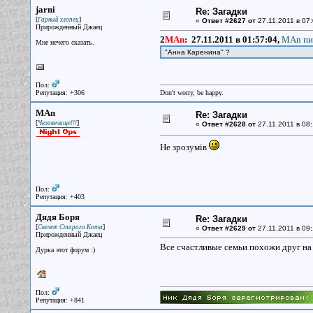
jarni
Re: Загадки
[
]
Гарный хлопец
«
Ответ #2627 от
27.11.2011 в 07:
Прирожденный Джаец
2
MAn
:
27.11.2011 в 01:57:04,
MAn пис
Мне нечего сказать.
"Анна Каренина" ?
Пол:
Репутация: +306
Don't worry, be happy.
MAn
Re: Загадки
[
]
Человечище!!!
«
Ответ #2628 от
27.11.2011 в 08:
Не зрозумiв
Пол:
Репутация: +403
Дядя Боря
Re: Загадки
[
]
Скелет Старого Кота
«
Ответ #2629 от
27.11.2011 в 09:
Прирожденный Джаец
Все счастливые семьи похожи друг на 
Дурка этот форум :)
Пол:
Репутация: +841