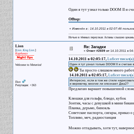
Один я тут узнал только DOOM II и сч
Offtop:
«
Изменён в : 14.10.2011 в 02:07:46 пользо
Ночью в тёмных переулках Астаны слышно цокань
Lion
Re: Загадки
[
]
Lion. King Lion.
«
Ответ #2609 от
14.10.2011 в 04:
Кардинал
14.10.2011 в 02:05:17,
Luficer писал(a)
Один я тут узнал только DOOM II и считаю 
Welcome to Metavira!
Ты просто слишком много рабо
14.10.2011 в 02:05:17,
Luficer писал(a
Интересно, если в том же стиле нарисовать
Пол:
и веревочку, многие ли опознают Джа2?
Репутация: +363
Предлагаю вариант повышенной слож
Клюшки для гольфа, блюдо, кубок
Зонтик, часы с девушкой в мини бикин
Планка, дерьмо, бинокль
Советские паспорта, сигары, приказ о
Топливо, меч, радиостанция
Можно отгадывать, хотя тут, наверное