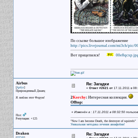
По ссылке большое изображение
http://pics.livejournal.com/mi3ch/pic/
Вот прицепился!
00e8qcxp.jp
Airbus
Re: Загадки
[
]
Арбуз
«
Ответ #2621 от
17.11.2011 в 08:
Прирожденный Джаец
2
Korchy
:
Интересная коллекция.
Я люблю этот Форум!
Offtop:
«
Изменён в : 17.11.2011 в 08:32:50 польз
Пол:
Репутация: +125
"Now I am become Death, the destroyer of squirrels"
Уникальная методика лечения авиафобии!
Drakon
Re: Загадки
[
]
ПТУР