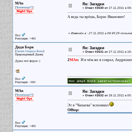
MAn
Re: Загадки
[
]
Человечище!!!
«
Ответ #2630 от
27.11.2011 в 09:
А ведь ты врёшь, Борис Иванович!
«
Изменён в : 27.11.2011 в 09:45:29 польз
Пол:
Репутация: +403
Дядя Боря
Re: Загадки
[
]
Скелет Старого Кота
«
Ответ #2631 от
27.11.2011 в 16:
Прирожденный Джаец
2
MAn
:
И в чём же я соврал, Андрюше
Дурка этот форум :)
Пол:
Репутация: +841
MAn
Re: Загадки
[
]
Человечище!!!
«
Ответ #2632 от
28.11.2011 в 00:
Эт я "Чапаева" вспомнил
Offtop:
Пол:
Репутация: +403