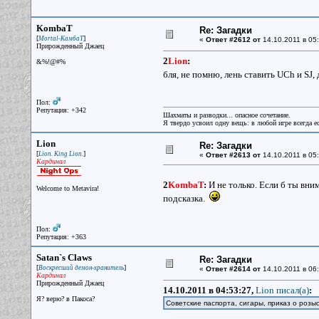
KombaT
Re: Загадки
[
]
Mortal-КамбаТ
«
Ответ #2612 от
14.10.2011 в 05:
Прирожденный Джаец
2
Lion
:
&%!@#%
бля, не помню, лень ставить UCh и SJ
Пол:
Репутация: +342
Шахматы и разводки... опасное сочетание.
Я твердо усвоил одну вещь: в любой игре всегда ес
Lion
Re: Загадки
[
]
Lion. King Lion.
«
Ответ #2613 от
14.10.2011 в 05:
Кардинал
2
KombaT
:
И не только. Если б ты вни
Welcome to Metavira!
подсказка.
Пол:
Репутация: +363
Satan`s Claws
Re: Загадки
[
]
Воскресший демон-хранитель
«
Ответ #2614 от
14.10.2011 в 06:
Кардинал
Прирожденный Джаец
14.10.2011 в 04:53:27,
Lion писал(a)
:
Я? верю? в Пакоса?
Советские паспорта, сигары, приказ о розы