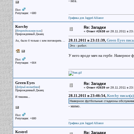
- неа.
Пол:
Репутация: +680
Графика для Jagged Alliance
Korchy
Re: Загадки
[
]
Непреодолимая сила
«
Ответ #2638 от
28.11.2011 в 23:
Прирожденный Джаец
28.11.2011 в 23:11:39,
Green Eyes писа
Ах, было б только с кем поговорить ...
Это - робот.
У него вроде мяч на гербе. Наверное
Пол:
Репутация: +664
Green Eyes
Re: Загадки
[
]
Добрый волшебник
«
Ответ #2639 от
28.11.2011 в 23:
Прирожденный Джаец
28.11.2011 в 23:46:54,
Korchy писал(a)
И тишина...
Наверное футбольные стадионы обслужива
- мимо.
Пол:
Репутация: +680
Графика для Jagged Alliance
Kestrel
Re: Загадки