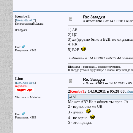
KombaT
Re: Загадки
[
]
Mortal-КамбаТ
«
Ответ #2610 от
14.10.2011 в 05:
Прирожденный Джаец
1) АВ
&%!@#%
2) ЦС
3) хз (дерьмо было в B2B, но он дальш
4) RR
Пол:
5) B2B
Репутация: +342
«
Изменён в : 14.10.2011 в 05:37:44 польз
Шахматы и разводки... опасное сочетание.
Я твердо усвоил одну вещь: в любой игре всегда ес
Lion
Re: Загадки
[
]
Lion. King Lion.
«
Ответ #2611 от
14.10.2011 в 05:
Кардинал
2
KombaT
:
14.10.2011 в 05:28:00,
Kom
1) АГ
Welcome to Metavira!
Может АВ? Но в общем ты прав. JA.
2 - верно, оно же UB.
3 - думай.
Пол:
4 - не верно.
Репутация: +363
5 - это правда.