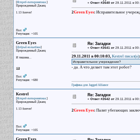
[
]
Ястреб-тетеревятник.
«
Ответ #2640 от
29.11.2011 в 00:
Прирожденный Джаец
2
Green Eyes
:
Исправительное учереж
1.13 forever!
Пол:
Репутация: +105
Green Eyes
Re: Загадки
[
]
Добрый волшебник
«
Ответ #2641 от
29.11.2011 в 00:
Прирожденный Джаец
29.11.2011 в 00:10:03,
Kestrel писал(a)
И тишина...
Исправительное учереждение?
- да. А что делает там этот робот?
Пол:
Репутация: +680
Графика для Jagged Alliance
Kestrel
Re: Загадки
[
]
Ястреб-тетеревятник.
«
Ответ #2642 от
29.11.2011 в 00:
Прирожденный Джаец
1.13 forever!
2
Green Eyes
:
Палит убегающих заключ
Пол:
Репутация: +105
Green Eyes
Re: Загадки