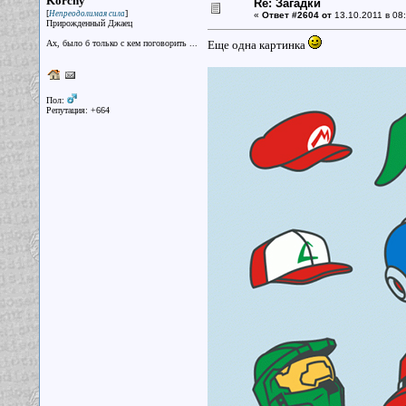
Korchy
Re: Загадки
[
]
Непреодолимая сила
«
Ответ #2604 от
13.10.2011 в 08:
Прирожденный Джаец
Ах, было б только с кем поговорить ...
Еще одна картинка
Пол:
Репутация: +664