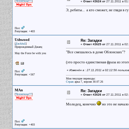
[
]
Человечище!!!
«
Ответ #2624 от
27.11.2011 в 01:
Э, ребяты... а кто сможет, не глядя в 
Пол:
Репутация: +403
Ushwood
Re: Загадки
[
]
ДжАдай
«
Ответ #2625 от
27.11.2011 в 02:
Прирожденный Джаец
"Все смешалось в доме Облонских"?
May the Force be with you
(это просто единственая фраза из это
«
Изменён в : 27.11.2011 в 02:12:56 польз
Пол:
Репутация: +567
Мои текущие переводы:
Страж
арка 7, версия 30.07.26
MAn
Re: Загадки
[
]
Человечище!!!
«
Ответ #2626 от
27.11.2011 в 02:
Молодец, конечно
но это не начало
Пол:
Репутация: +403