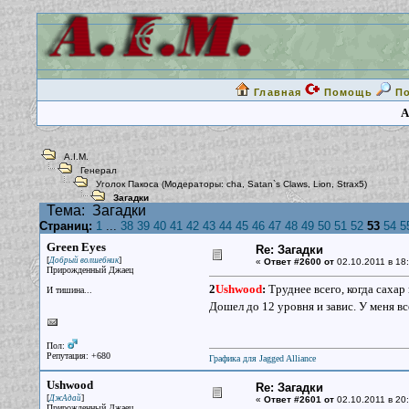
Главная
Помощь
П
A
A.I.M.
Генерал
Уголок Пакоса
(Модераторы:
cha
,
Satan`s Claws
,
Lion
,
Strax5
)
Загадки
Тема:
Загадки
Страниц:
1
...
38
39
40
41
42
43
44
45
46
47
48
49
50
51
52
53
54
5
Green Eyes
Re: Загадки
[
]
Добрый волшебник
«
Ответ #2600 от
02.10.2011 в 18:
Прирожденный Джаец
2
Ushwood
:
Труднее всего, когда сахар
И тишина...
Дошел до 12 уровня и завис. У меня в
Пол:
Репутация: +680
Графика для Jagged Alliance
Ushwood
Re: Загадки
[
]
ДжАдай
«
Ответ #2601 от
02.10.2011 в 20:
Прирожденный Джаец