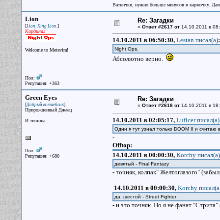
Ватнички, нужно больше минусов в кармочку. Дае
Lion
Re: Загадки
[
]
Lion. King Lion.
«
Ответ #2617 от
14.10.2011 в 08:
Кардинал
14.10.2011 в 06:50:30,
Lestan писал(a)
:
Night Ops.
Welcome to Metavira!
Абсолютно верно.
Пол:
Репутация: +363
Green Eyes
Re: Загадки
[
]
Добрый волшебник
«
Ответ #2618 от
14.10.2011 в 18:
Прирожденный Джаец
14.10.2011 в 02:05:17,
Luficer писал(a)
И тишина...
Один я тут узнал только DOOM II и считаю 
-
Offtop:
Пол:
14.10.2011 в 00:00:30,
Korchy писал(a)
Репутация: +680
девятый - Final Fantazy
- точняк, колпак" Желтоглазого" (забыл,
14.10.2011 в 00:00:30,
Korchy писал(a
да, шестой - Street Fighter
- и это точняк. Но я не фанат "Стрита" 