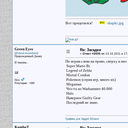
Вот прицепился!
shapki.jpg
Green Eyes
Re: Загадки
[
]
Добрый волшебник
«
Ответ #2605 от
13.10.2011 в 17:
Прирожденный Джаец
По играм слева на право, сверху в низ:
И тишина...
Super Mario Br.
Legend of Zelda
Mortal Combat
Pokemon (серия игр, много их)
Пол:
Репутация: +680
Megaman
Что-то из Warhammer 40.000
Halo
Наверное Guilty Gear
Последний не знаю.
Графика для Jagged Alliance
KombaT
Re: Загадки