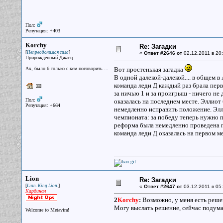
Пол:
Репутация: +403
Korchy
Re: Загадки
[
]
Непреодолимая сила
«
Ответ #2646 от
02.12.2011 в 20:
Прирожденный Джаец
Ах, было б только с кем поговорить ...
Вот простенькая загадка
В одной далекой-далекой.... в общем 
команда леди Д каждый раз брала перв
за ничью 1 и за проигрыш - ничего не 
Пол:
оказалась на последнем месте. Эллиот
Репутация: +664
немедленно исправить положение. Элл
чемпионата: за победу теперь нужно п
реформа была немедленно проведена п
команда леди Д оказалась на первом м
Lion
Re: Загадки
[
]
Lion. King Lion.
«
Ответ #2647 от
03.12.2011 в 05:
Кардинал
2
Korchy
:
Возможно, у меня есть решен
Могу выслать решение, сейчас подума
Welcome to Metavira!