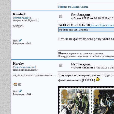
Графика для Jagged Alliance
KombaT
Re: Загадки
[
]
Mortal-КамбаТ
«
Ответ #2619 от
14.10.2011 в 18:
Прирожденный Джаец
14.10.2011 в 18:16:18,
Green Eyes писа
&%!@#%
Но я не фанат "Стрита"
Я тоже не фанат, просто рожу этого 
Пол:
Репутация: +342
Шахматы и разводки... опасное сочетание.
Я твердо усвоил одну вещь: в любой игре всегда ес
Korchy
Re: Загадки
[
]
Непреодолимая сила
«
Ответ #2620 от
17.11.2011 в 08:
Прирожденный Джаец
Эти марки посвящены, как не трудно 
Ах, было б только с кем поговорить ...
фамилии автора (DOYLE)
Пол:
Репутация: +664