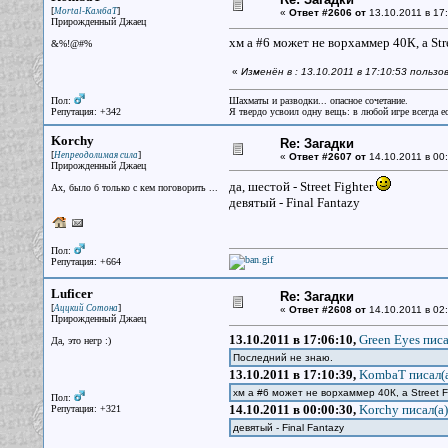
[
]
Mortal-КамбаТ
«
Ответ #2606 от
13.10.2011 в 17:
Прирожденный Джаец
хм а #6 может не ворхаммер 40К, а Stre
&%!@#%
«
Изменён в : 13.10.2011 в 17:10:53 польз
Пол:
Шахматы и разводки... опасное сочетание.
Репутация: +342
Я твердо усвоил одну вещь: в любой игре всегда ес
Korchy
Re: Загадки
[
]
Непреодолимая сила
«
Ответ #2607 от
14.10.2011 в 00:
Прирожденный Джаец
да, шестой - Street Fighter
Ах, было б только с кем поговорить ...
девятый - Final Fantazy
Пол:
Репутация: +664
Luficer
Re: Загадки
[
]
Аццкий Сотона
«
Ответ #2608 от
14.10.2011 в 02:
Прирожденный Джаец
13.10.2011 в 17:06:10,
Green Eyes писа
Да, это негр :)
Последний не знаю.
13.10.2011 в 17:10:39,
KombaT писал(
хм а #6 может не ворхаммер 40К, а Street 
Пол:
14.10.2011 в 00:00:30,
Korchy писал(a)
Репутация: +321
девятый - Final Fantazy