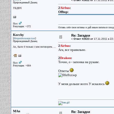
«
Ответ #2622 от
17.11.2011 в 20:
Прирожденный Джаец
2
Airbus
:
УБДВЧ
Offtop:
Пол:
Репутация: +372
Оставь себе свои истины и дай иным питаться плод
Korchy
Re: Загадки
[
]
Непреодолимая сила
«
Ответ #2623 от
17.11.2011 в 22:
Прирожденный Джаец
2
Airbus
:
Ах, было б только с кем поговорить ...
Ага, все правильно.
2
Drakon
:
Точно, о - запонка на рукаве.
Пол:
Репутация: +664
Ответы
У меня дольше всего У искалось
MAn
Re: Загадки