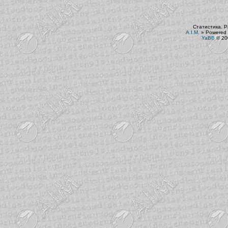
Статистика. Р
A.I.M.
»
Powered 
YaBB
© 200