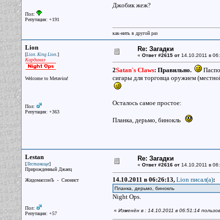
Джобик жеж?
Пол:
Репутация: +191
как-нить в другой раз
Lion
Re: Загадки
[
]
Lion. King Lion.
«
Ответ #2615 от
14.10.2011 в 06:
Кардинал
2
Satan`s Claws
:
Правильно.
Паспор
сигары для торговца оружием (местной
Welcome to Metavira!
Осталось самое простое:
Пол:
Репутация: +363
Планка, дерьмо, бинокль
Lestan
Re: Загадки
[
]
Лестанище
«
Ответ #2616 от
14.10.2011 в 06:
Прирожденный Джаец
14.10.2011 в 06:26:13,
Lion писал(a)
:
ЖидомассонЪ - Сионист
Планка, дерьмо, бинокль
Night Ops.
Пол:
«
Изменён в : 14.10.2011 в 06:51:14 пользо
Репутация: +57