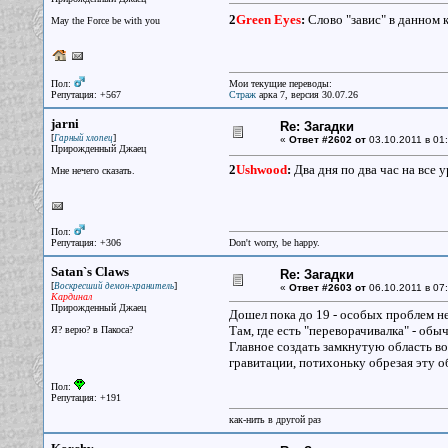
2
Green Eyes
:
Слово "завис" в данном 
May the Force be with you
Пол:
Мои текущие переводы:
Репутация: +567
Страж
арка 7, версия 30.07.26
jarni
Re: Загадки
[
]
Гарный хлопец
«
Ответ #2602 от
03.10.2011 в 01:
Прирожденный Джаец
2
Ushwood
:
Два дня по два час на все 
Мне нечего сказать.
Пол:
Репутация: +306
Don't worry, be happy.
Satan`s Claws
Re: Загадки
[
]
Воскресший демон-хранитель
«
Ответ #2603 от
06.10.2011 в 07:
Кардинал
Прирожденный Джаец
Дошел пока до 19 - особых проблем не
Там, где есть "переворачивалка" - об
Я? верю? в Пакоса?
Главное создать замкнутую область в
гравитации, потихоньку обрезая эту о
Пол:
Репутация: +191
как-нить в другой раз