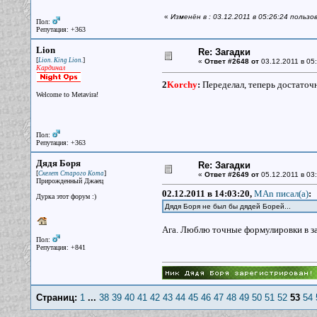
«
Изменён в : 03.12.2011 в 05:26:24 пользо
Пол:
Репутация: +363
Lion
Re: Загадки
[
]
Lion. King Lion.
«
Ответ #2648 от
03.12.2011 в 05:
Кардинал
2
Korchy
:
Переделал, теперь достаточ
Welcome to Metavira!
Пол:
Репутация: +363
Дядя Боря
Re: Загадки
[
]
Скелет Старого Кота
«
Ответ #2649 от
05.12.2011 в 03:
Прирожденный Джаец
02.12.2011 в 14:03:20,
MAn писал(a)
:
Дурка этот форум :)
Дядя Боря не был бы дядей Борей...
Ага. Люблю точные формулировки в з
Пол:
Репутация: +841
Страниц:
1
...
38
39
40
41
42
43
44
45
46
47
48
49
50
51
52
53
54