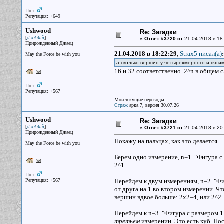
Пол:
Репутация: +649
Ushwood
Re: Загадки
[
]
ДжАдай
«
Ответ #3720 от
21.04.2018 в 18
Прирожденный Джаец
21.04.2018 в 18:22:29,
Strax5 писал(a)
:
May the Force be with you
а сколько вершин у четырехмерного и пят
16 и 32 соответственно. 2^n в общем с
Пол:
Репутация: +567
Мои текущие переводы:
Страж
арка 7, версия 30.07.26
Ushwood
Re: Загадки
[
]
ДжАдай
«
Ответ #3721 от
21.04.2018 в 20
Прирожденный Джаец
Покажу на пальцах, как это делается.
May the Force be with you
Берем одно измерение, n=1. "Фигура с 
2^1.
Пол:
Репутация: +567
Перейдем к двум измерениям, n=2. "Фи
от друга на 1 во втором измерении. Что
вершин вдвое больше: 2x2=4, или 2^2.
Перейдем к n=3. "Фигура с размером 1
третьем
измерении. Это есть куб. Пос