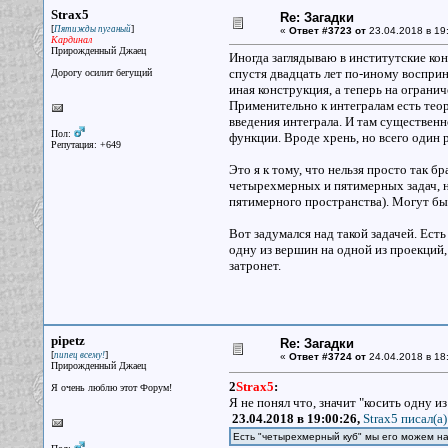
Strax5
Re: Загадки
[
]
Пятижды пуганый
«
Ответ #3723 от
23.04.2018 в 19
Кардинал
Прирожденный Джаец
Иногда заглядываю в институтские ко
спустя двадцать лет по-иному восприн
Дорогу осилит бегущий
иная конструкция, а теперь на ограни
Применительно к интегралам есть теор
введения интеграла. И там существенн
Пол:
функции. Вроде хрень, но всего один 
Репутация: +649
Это я к тому, что нельзя просто так 
четырехмерных и пятимерных задач, н
пятимерного пространства). Могут б
Вот задумался над такой задачей. Ест
одну из вершин на одной из проекций,
затронет.
pipetz
Re: Загадки
[
]
пипец всему!
«
Ответ #3724 от
24.04.2018 в 18
Прирожденный Джаец
2
Strax5
:
Я очень люблю этот Форум!
Я не понял что, значит "косить одну и
23.04.2018 в 19:00:26,
Strax5 писал(a)
Есть "четырехмерный куб" мы его можем н