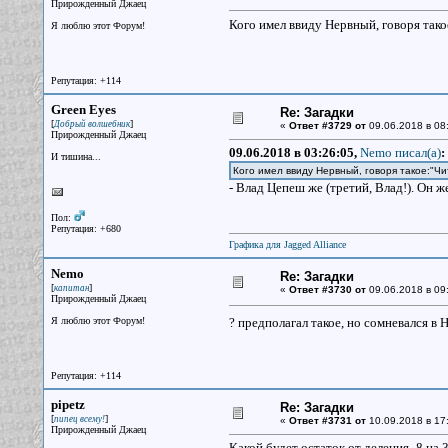
Прирожденный Джаец
Кого имел ввиду Нервный, говоря тако
Я люблю этот Форум!
Репутация: +114
Green Eyes
Re: Загадки
[
]
Добрый волшебник
«
Ответ #3729 от
09.06.2018 в 08
Прирожденный Джаец
09.06.2018 в 03:26:05,
Nemo писал(a)
:
И тишина...
Кого имел ввиду Нервный, говоря такое:"Ч
- Влад Цепеш же (третий, Влад!). Он ж
Пол:
Репутация: +680
Графика для Jagged Alliance
Nemo
Re: Загадки
[
]
капитан
«
Ответ #3730 от
09.06.2018 в 09
Прирожденный Джаец
Я люблю этот Форум!
? предполагал такое, но сомневался в
Репутация: +114
pipetz
Re: Загадки
[
]
пипец всему!
«
Ответ #3731 от
10.09.2018 в 17
Прирожденный Джаец
Какой будет остаток от деления -8 на 