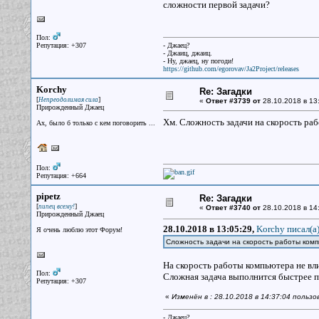
сложности первой задачи?
Пол:
Репутация: +307
- Джаец?
- Джаиц, джаиц.
- Ну, джаец, ну погоди!
https://github.com/egorovav/Ja2Project/releases
Korchy
Re: Загадки
[
]
Непреодолимая сила
«
Ответ #3739 от
28.10.2018 в 13
Прирожденный Джаец
Хм. Сложность задачи на скорость раб
Ах, было б только с кем поговорить ...
Пол:
Репутация: +664
pipetz
Re: Загадки
[
]
пипец всему!
«
Ответ #3740 от
28.10.2018 в 14
Прирожденный Джаец
28.10.2018 в 13:05:29,
Korchy писал(a
Я очень люблю этот Форум!
Сложность задачи на скорость работы комп
На скорость работы компьютера не вли
Пол:
Сложная задача выполнится быстрее п
Репутация: +307
«
Изменён в : 28.10.2018 в 14:37:04 пользо
- Джаец?