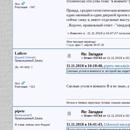
технически эти углы тоже "в комнате")
Пол:
Репутация: +567
Правда, среднестатистическая комната
один оконный и один дверной проем с
сейчас сижу я, имеет отдельные высту
...Короче, правильный ответ - "овердо
«
Изменён в : 11.11.2018 в 16:47:27 польз
Мои текущие переводы:
Страж
арка 7, версия 30.07.26
Luficer
Re: Загадки
[
]
Аццкий Сотона
«
Ответ #3743 от
11.11.2018 в 18:
Прирожденный Джаец
11.11.2018 в 16:18:40,
pipetz писал(a)
:
Да, это негр :)
сколько углов в комнате в, которой вы сид
Пол:
Сколько уголв в комнате В я не знаю,
Репутация: +321
Ночью в тёмных переулках Астаны слышно цокань
pipetz
Re: Загадки
[
]
пипец всему!
«
Ответ #3744 от
11.11.2018 в 19:
Прирожденный Джаец
11.11.2018 в 16:41:43,
Ushwood писал(
Я очень люблю этот Форум!
Если считать комнату прямоугольным пара