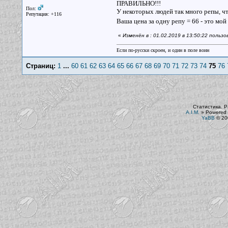
ПРАВИЛЬНО!!!
Пол:
У некоторых людей так много репы, чт
Репутация: +116
Ваша цена за одну репу = 66 - это мой
«
Изменён в : 01.02.2019 в 13:50:22 польз
Если по-русски скроен, и один в поле воин
Страниц:
1
...
60
61
62
63
64
65
66
67
68
69
70
71
72
73
74
75
76
Статистика. Р
A.I.M.
»
Powered 
YaBB
© 200