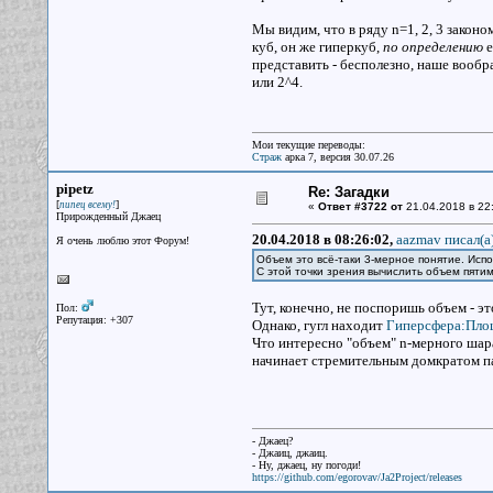
Мы видим, что в ряду n=1, 2, 3 закон
куб, он же гиперкуб,
по определению
е
представить - бесполезно, наше вообра
или 2^4.
Мои текущие переводы:
Страж
арка 7, версия 30.07.26
pipetz
Re: Загадки
[
]
пипец всему!
«
Ответ #3722 от
21.04.2018 в 22
Прирожденный Джаец
20.04.2018 в 08:26:02,
aazmav писал(a
Я очень люблю этот Форум!
Объем это всё-таки 3-мерное понятие. Исп
С этой точки зрения вычислить объем пяти
Тут, конечно, не поспоришь объем - эт
Пол:
Репутация: +307
Однако, гугл находит
Гиперсфера:Пло
Что интересно "объем" n-мерного шара
начинает стремительным домкратом па
- Джаец?
- Джаиц, джаиц.
- Ну, джаец, ну погоди!
https://github.com/egorovav/Ja2Project/releases