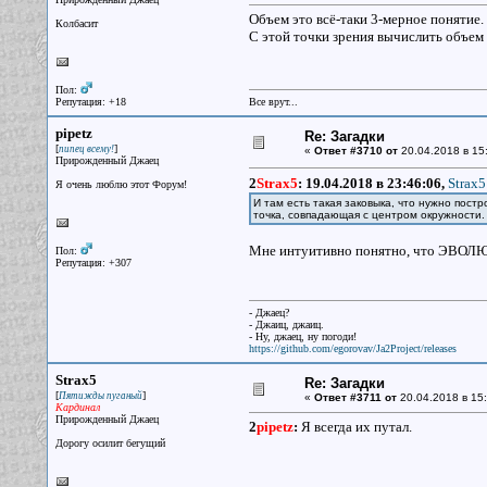
Объем это всё-таки 3-мерное понятие.
Колбасит
С этой точки зрения вычислить объем
Пол:
Репутация: +18
Все врут...
pipetz
Re: Загадки
[
]
пипец всему!
«
Ответ #3710 от
20.04.2018 в 15
Прирожденный Джаец
2
Strax5
:
19.04.2018 в 23:46:06,
Strax5
Я очень люблю этот Форум!
И там есть такая заковыка, что нужно постр
точка, совпадающая с центром окружности.
Мне интуитивно понятно, что ЭВОЛЮТ
Пол:
Репутация: +307
- Джаец?
- Джаиц, джаиц.
- Ну, джаец, ну погоди!
https://github.com/egorovav/Ja2Project/releases
Strax5
Re: Загадки
[
]
Пятижды пуганый
«
Ответ #3711 от
20.04.2018 в 15:
Кардинал
Прирожденный Джаец
2
pipetz
:
Я всегда их путал.
Дорогу осилит бегущий