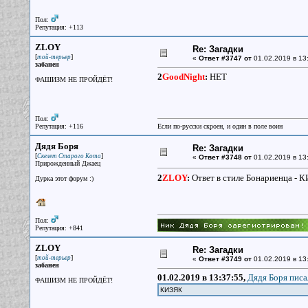
Пол:
Репутация: +113
ZLOY
Re: Загадки
[
]
той-терьер
«
Ответ #3747 от
01.02.2019 в 13
забанен
2
GoodNight
:
НЕТ
ФАШИЗМ НЕ ПРОЙДЁТ!
Пол:
Репутация: +116
Если по-русски скроен, и один в поле воин
Дядя Боря
Re: Загадки
[
]
Скелет Старого Кота
«
Ответ #3748 от
01.02.2019 в 13
Прирожденный Джаец
2
ZLOY
:
Ответ в стиле Бонариенца - 
Дурка этот форум :)
Пол:
Репутация: +841
ZLOY
Re: Загадки
[
]
той-терьер
«
Ответ #3749 от
01.02.2019 в 13
забанен
01.02.2019 в 13:37:55,
Дядя Боря писа
ФАШИЗМ НЕ ПРОЙДЁТ!
КИЗЯК