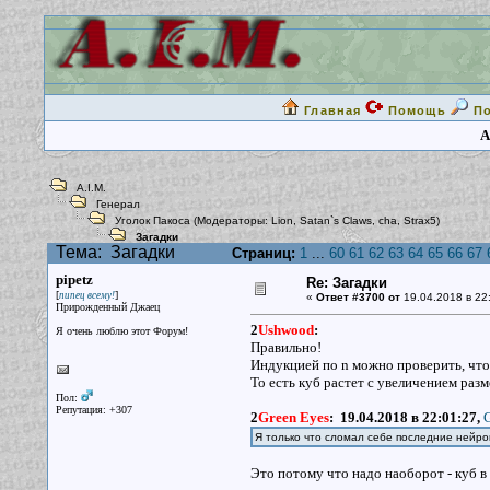
Главная
Помощь
П
A
A.I.M.
Генерал
Уголок Пакоса
(Модераторы:
Lion
,
Satan`s Claws
,
cha
,
Strax5
)
Загадки
Тема:
Загадки
Страниц:
1
...
60
61
62
63
64
65
66
67
pipetz
Re: Загадки
[
]
пипец всему!
«
Ответ #3700 от
19.04.2018 в 22
Прирожденный Джаец
2
Ushwood
:
Я очень люблю этот Форум!
Правильно!
Индукцией по n можно проверить, что 
То есть куб растет с увеличением разм
Пол:
Репутация: +307
2
Green Eyes
:
19.04.2018 в 22:01:27,
G
Я только что сломал себе последние нейро
Это потому что надо наоборот - куб в