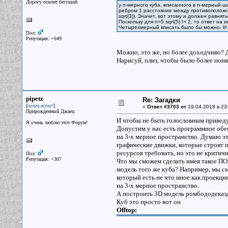
Дорогу осилит бегущий
у n-мерного куба, вписанного в n-мерный 
ребром 1 расстояние между противоположным
sqrt(3)). Значит, вот этому и должен равня
Поскольку для n=5 sqrt(5) != 2, то ответ на
Четырехмерный вписать было бы можно. И 
Пол:
Репутация: +649
Можно, это же, но более доходчиво? 
Нарисуй, плиз, чтобы было более поня
pipetz
Re: Загадки
[
]
пипец всему!
«
Ответ #3703 от
19.04.2018 в 23
Прирожденный Джаец
И чтобы не быть голословным приведу
Я очень люблю этот Форум!
Допустим у нас есть программное обе
на 3-х мерное пространство. Думаю э
графические движки, которые строят п
ресурсов требовать, но это не критичн
Пол:
Репутация: +307
Что мы сможем сделать имея такое ПО
модель того же куба? Например, мы с
который есть не что иное как проекци
на 3-х мерное пространство.
А построить 3D модель ромбододекаэд
Куб это просто вот он
Offtop: