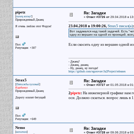
pipetz
Re: Загадки
[
]
пипец всему!
«
Ответ #3726 от
29.04.2018 в 13
Прирожденный Джаец
23.04.2018 в 19:00:26,
Strax5 писал(a)
:
Я очень люблю этот Форум!
Вот задумался над такой задачей. Есть "че
одну из вершин на одной из проекций, всег
Если скосить одну из вершин одной из
Пол:
Репутация: +307
- Джаец?
- Джаиц, джаиц.
- Ну, джаец, ну погоди!
https://github.com/egorovav/Ja2Project/releases
Strax5
Re: Загадки
[
]
Пятижды пуганый
«
Ответ #3727 от
01.05.2018 в 01
Кардинал
Прирожденный Джаец
2
pipetz
:
На инженерной графике нам г
оси. Должно скзаться. вопрос лишь в 1,
Дорогу осилит бегущий
Пол:
Репутация: +649
Nemo
Re: Загадки
[
]
капитан
«
Ответ #3728 от
09.06.2018 в 03