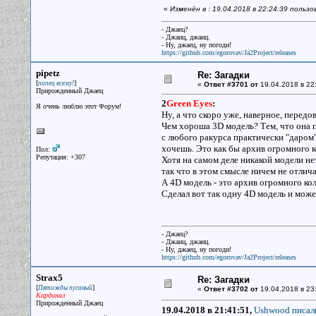
«
Изменён в : 19.04.2018 в 22:24:39 пользо
- Джаец?
- Джаиц, джаиц.
- Ну, джаец, ну погоди!
https://github.com/egorovav/Ja2Project/releases
pipetz
Re: Загадки
[
]
пипец всему!
«
Ответ #3701 от
19.04.2018 в 22
Прирожденный Джаец
2
Green Eyes
:
Я очень люблю этот Форум!
Ну, а что скоро уже, наверное, перед
Чем хороша 3D модель? Тем, что она 
с любого ракурса практически "даром"
хочешь. Это как бы архив огромного 
Пол:
Репутация: +307
Хотя на самом деле никакой модели нет
так что в этом смысле ничем не отлича
А 4D модель - это архив огромного ко
Сделал вот так одну 4D модель и можеш
- Джаец?
- Джаиц, джаиц.
- Ну, джаец, ну погоди!
https://github.com/egorovav/Ja2Project/releases
Strax5
Re: Загадки
[
]
Пятижды пуганый
«
Ответ #3702 от
19.04.2018 в 23
Кардинал
Прирожденный Джаец
19.04.2018 в 21:41:51,
Ushwood писал(