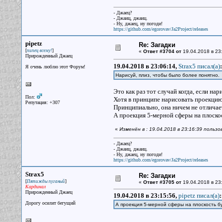
- Джаец?
- Джаиц, джаиц.
- Ну, джаец, ну погоди!
https://github.com/egorovav/Ja2Project/releases
pipetz
Re: Загадки
[
]
пипец всему!
«
Ответ #3704 от
19.04.2018 в 23
Прирожденный Джаец
19.04.2018 в 23:06:14,
Strax5 писал(a)
:
Я очень люблю этот Форум!
Нарисуй, плиз, чтобы было более понятно
Это как раз тот случай когда, если нари
Пол:
Хотя в принципе нарисовать проекцию
Репутация: +307
Принципиально, она ничем не отличает
А проекция 5-мерной сферы на плоскос
«
Изменён в : 19.04.2018 в 23:16:39 пользо
- Джаец?
- Джаиц, джаиц.
- Ну, джаец, ну погоди!
https://github.com/egorovav/Ja2Project/releases
Strax5
Re: Загадки
[
]
Пятижды пуганый
«
Ответ #3705 от
19.04.2018 в 23
Кардинал
Прирожденный Джаец
19.04.2018 в 23:15:56,
pipetz писал(a)
:
Дорогу осилит бегущий
А проекция 5-мерной сферы на плоскость бу