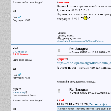
2
aazmav
:
Я очень люблю этот Форум!
Верно. С точки зрения алгебры остаток
1, а не как -8 = -3 * 2 - 2.
Однако, все известные мне языки прогр
Пол:
операции -8 % 3.
Репутация: +307
- Джаец?
- Джаиц, джаиц.
- Ну, джаец, ну погоди!
https://github.com/egorovav/Ja2Project/releases
Zed
Re: Загадки
[
]
SIG edition ;)
«
Ответ #3735 от
10.09.2018 в 23
A.I.M.Director
2
pipetz
:
Была такая игра Z
https://en.wikipedia.org/wiki/Modulo_o
А ответ прост - потому что так написа
Пол:
Репутация: +533
Кровавый ГБист, душитель свободы.
pipetz
Re: Загадки
[
]
пипец всему!
«
Ответ #3736 от
17.09.2018 в 17
Прирожденный Джаец
2
Zed
:
Я очень люблю этот Форум!
10.09.2018 в 23:32:26,
Zed писал(a)
:
А ответ прост - потому что так написали в 