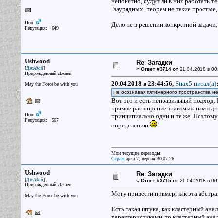
непонятно, будут ли в них работать т
"заурядных" теорем не такие простые, 
Пол:
Дело не в решении конкретной задачи
Репутация: +649
Ushwood
Re: Загадки
[
]
ДжАдай
«
Ответ #3714 от
21.04.2018 в 00
Прирожденный Джаец
20.04.2018 в 23:44:56,
Strax5 писал(a)
:
May the Force be with you
Не осознавая пятимерного пространства неп
Вот это и есть неправильный подход.
прямое расширение знакомых нам одно-
Пол:
принципиально одни и те же. Поэтому 
Репутация: +567
определению
.
Мои текущие переводы:
Страж
арка 7, версия 30.07.26
Ushwood
Re: Загадки
[
]
ДжАдай
«
Ответ #3715 от
21.04.2018 в 00
Прирожденный Джаец
Могу привести пример, как эта абстра
May the Force be with you
Есть такая штука, как кластерный ан
характеристиками, то кластерный анал