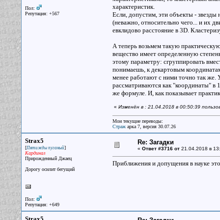
характеристик.
Пол:
Репутация: +567
Если, допустим, эти объекты - звезды
(неважно, относительно чего... и их 
евклидово расстояние в 3D. Кластериз
А теперь возьмем такую практическую
вещество имеет определенную степень 
этому параметру: сгруппировать вмес
понимаешь, к декартовым координатам 
менее работают с ними точно так же. 
рассматриваются как "координаты" в 1
же формуле. И, как показывает практик
«
Изменён в : 21.04.2018 в 00:50:39 польз
Мои текущие переводы:
Страж
арка 7, версия 30.07.26
Strax5
Re: Загадки
[
]
Пятижды пуганый
«
Ответ #3716 от
21.04.2018 в 13
Кардинал
Прирожденный Джаец
Приближения и допущения в науке это
Дорогу осилит бегущий
Пол:
Репутация: +649
Strax5