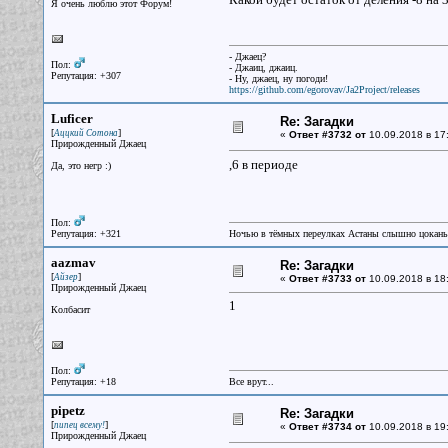
Я очень люблю этот Форум!
- Джаец?
Пол:
- Джаиц, джаиц.
Репутация: +307
- Ну, джаец, ну погоди!
https://github.com/egorovav/Ja2Project/releases
Luficer
Re: Загадки
[
]
Аццкий Сотона
«
Ответ #3732 от
10.09.2018 в 17:
Прирожденный Джаец
,6 в периоде
Да, это негр :)
Пол:
Репутация: +321
Ночью в тёмных переулках Астаны слышно цокань
aazmav
Re: Загадки
[
]
Айзер
«
Ответ #3733 от
10.09.2018 в 18:
Прирожденный Джаец
1
Колбасит
Пол:
Репутация: +18
Все врут...
pipetz
Re: Загадки
[
]
пипец всему!
«
Ответ #3734 от
10.09.2018 в 19
Прирожденный Джаец