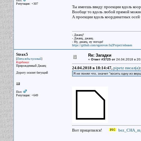
Пол:
Репутация: +307
Ты имеешь ввиду проекции вдоль коор
Вообще то вдоль любой прямой можно 
А проекции вдоль координатных осей 
- Джаец?
- Джаиц, джаиц.
- Ну, джаец, ну погоди!
https://github.com/egorovav/Ja2Project/releases
Strax5
Re: Загадки
[
]
Пятижды пуганый
«
Ответ #3725 от
24.04.2018 в 20
Кардинал
Прирожденный Джаец
24.04.2018 в 18:14:47,
pipetz писал(a)
:
Дорогу осилит бегущий
Я не понял что, значит "косить одну из вер
Пол:
Репутация: +649
Вот прицепился!
bez_CHA_m_