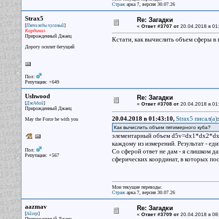
Страж
арка 7, версия 30.07.26
Strax5
Re: Загадки
[
]
Пятижды пуганый
«
Ответ #3707 от
20.04.2018 в 01
Кардинал
Прирожденный Джаец
Кстати, как вычислить объем сферы в
Дорогу осилит бегущий
Пол:
Репутация: +649
Ushwood
Re: Загадки
[
]
ДжАдай
«
Ответ #3708 от
20.04.2018 в 01
Прирожденный Джаец
20.04.2018 в 01:43:10,
Strax5 писал(a)
:
May the Force be with you
Как вычислить объем пятимерного куба?
элементарный объем d5v=dx1*dx2*dx3*
каждому из измерений. Результат - еди
Пол:
Со сферой ответ не дам - я слишком 
Репутация: +567
сферических координат, в которых пос
Мои текущие переводы:
Страж
арка 7, версия 30.07.26
aazmav
Re: Загадки
[
]
Айзер
«
Ответ #3709 от
20.04.2018 в 08
Прирожденный Джаец