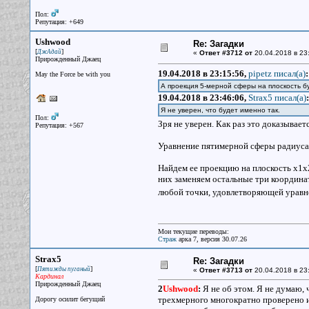
Пол:
Репутация: +649
Ushwood
Re: Загадки
[
]
ДжАдай
«
Ответ #3712 от
20.04.2018 в 23
Прирожденный Джаец
19.04.2018 в 23:15:56,
pipetz писал(a)
:
May the Force be with you
А проекция 5-мерной сферы на плоскость б
19.04.2018 в 23:46:06,
Strax5 писал(a)
:
Я не уверен, что будет именно так.
Пол:
Зря не уверен. Как раз это доказывает
Репутация: +567
Уравнение пятимерной сферы радиуса 
Найдем ее проекцию на плоскость x1x2.
них заменяем остальные три координат
любой точки, удовлетворяющей уравне
Мои текущие переводы:
Страж
арка 7, версия 30.07.26
Strax5
Re: Загадки
[
]
Пятижды пуганый
«
Ответ #3713 от
20.04.2018 в 23
Кардинал
Прирожденный Джаец
2
Ushwood
:
Я не об этом. Я не думаю, 
трехмерного многократно проверено и
Дорогу осилит бегущий