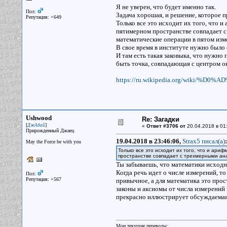
Я не уверен, что будет именно так.
Пол:
Задача хорошая, и решение, которое 
Репутация: +649
Только все это исходит их того, что 
пятимерном пространстве совпадает с
математические операции в пятом изм
В свое время в институте нужно было 
И там есть такая заковыка, что нужно
быть точка, совпадающая с центром о
https://ru.wikipedia.org/wiki
Ushwood
Re: Загадки
[
]
ДжАдай
«
Ответ #3706 от
20.04.2018 в 01
Прирожденный Джаец
19.04.2018 в 23:46:06,
Strax5 писал(a)
:
May the Force be with you
Только все это исходит их того, что и ари
пространстве совпадает с трехмерными ан
Ты забываешь, что математики исходн
Когда речь идет о числе измерений, т
Пол:
Репутация: +567
привычное, а для математика это прост
законы и аксиомы от числа измерений 
прекрасно иллюстрирует обсуждаемая 
Мои текущие переводы: