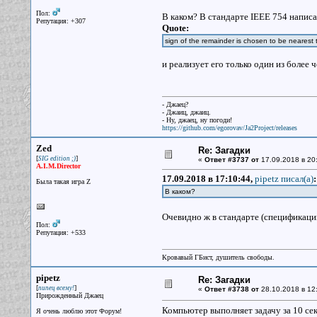
Пол:
В каком? В стандарте IEEE 754 напис
Репутация: +307
Quote:
sign of the remainder is chosen to be nearest 
и реализует его только один из более 
- Джаец?
- Джаиц, джаиц.
- Ну, джаец, ну погоди!
https://github.com/egorovav/Ja2Project/releases
Zed
Re: Загадки
[
]
SIG edition ;)
«
Ответ #3737 от
17.09.2018 в 20
A.I.M.Director
17.09.2018 в 17:10:44,
pipetz писал(a)
:
Была такая игра Z
В каком?
Очевидно ж в стандарте (спецификаци
Пол:
Репутация: +533
Кровавый ГБист, душитель свободы.
pipetz
Re: Загадки
[
]
пипец всему!
«
Ответ #3738 от
28.10.2018 в 12
Прирожденный Джаец
Компьютер выполняет задачу за 10 сек
Я очень люблю этот Форум!