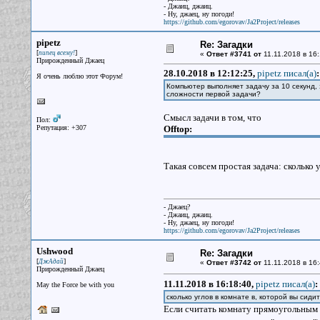
- Джаиц, джаиц.
- Ну, джаец, ну погоди!
https://github.com/egorovav/Ja2Project/releases
pipetz
Re: Загадки
[
]
пипец всему!
«
Ответ #3741 от
11.11.2018 в 16:
Прирожденный Джаец
28.10.2018 в 12:12:25,
pipetz писал(a)
:
Я очень люблю этот Форум!
Компьютер выполняет задачу за 10 секунд, 
сложности первой задачи?
Смысл задачи в том, что
Пол:
Репутация: +307
Offtop:
Такая совсем простая задача: сколько у
- Джаец?
- Джаиц, джаиц.
- Ну, джаец, ну погоди!
https://github.com/egorovav/Ja2Project/releases
Ushwood
Re: Загадки
[
]
ДжАдай
«
Ответ #3742 от
11.11.2018 в 16:
Прирожденный Джаец
11.11.2018 в 16:18:40,
pipetz писал(a)
:
May the Force be with you
сколько углов в комнате в, которой вы сид
Если считать комнату прямоугольным 