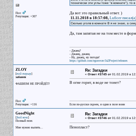
технически эти углы тоже "в комнате"), то 
Да вот это правильный ответ. )
Пол:
Репутация: +307
11.11.2018 в 18:57:08,
Luficer писал(a
Сколько уголв в комнате В я не знаю, а си
Да, там запятая не на том месте в фор
- Джаец?
- Джаиц, джаиц.
- Ну, джаец, ну погоди!
https://github.com/egorovav/Ja2Project/releases
ZLOY
Re: Загадки
[
]
той-терьер
«
Ответ #3745 от
01.02.2019 в 12
забанен
В огне горит, в воде не тонет?
ФАШИЗМ НЕ ПРОЙДЁТ!
Пол:
Репутация: +116
Если по-русски скроен, и один в поле воин
GoodNight
Re: Загадки
[
]
Злой ночи
«
Ответ #3746 от
01.02.2019 в 12
Полный псих
Пенопласт?
Мне нужно выпить...