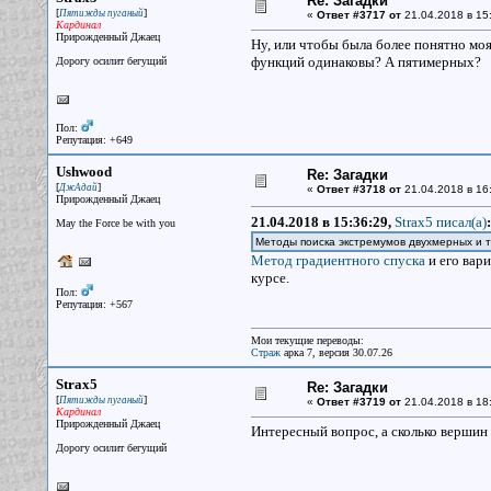
Re: Загадки
[
]
Пятижды пуганый
«
Ответ #3717 от
21.04.2018 в 15
Кардинал
Прирожденный Джаец
Ну, или чтобы была более понятно м
функций одинаковы? А пятимерных?
Дорогу осилит бегущий
Пол:
Репутация: +649
Ushwood
Re: Загадки
[
]
ДжАдай
«
Ответ #3718 от
21.04.2018 в 16
Прирожденный Джаец
21.04.2018 в 15:36:29,
Strax5 писал(a)
:
May the Force be with you
Методы поиска экстремумов двухмерных и
Метод градиентного спуска
и его вари
курсе.
Пол:
Репутация: +567
Мои текущие переводы:
Страж
арка 7, версия 30.07.26
Strax5
Re: Загадки
[
]
Пятижды пуганый
«
Ответ #3719 от
21.04.2018 в 18
Кардинал
Прирожденный Джаец
Интересный вопрос, а сколько вершин
Дорогу осилит бегущий