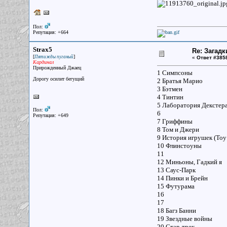
Пол:
Репутация: +664
Strax5
Re: Загадк
[
]
Пятижды пуганый
«
Ответ #385
Кардинал
Прирожденный Джаец
1 Симпсоны
Дорогу осилит бегущий
2 Братья Марио
3 Бэтмен
4 Тинтин
5 Лаборатория Декстер
Пол:
6
Репутация: +649
7 Гриффины
8 Том и Джери
9 История игрушек (Toy 
10 Флинстоуны
11
12 Миньоны, Гадкий я
13 Саус-Парк
14 Пинки и Брейн
15 Футурама
16
17
18 Багз Банни
19 Звездные войны
20 Стар-трек