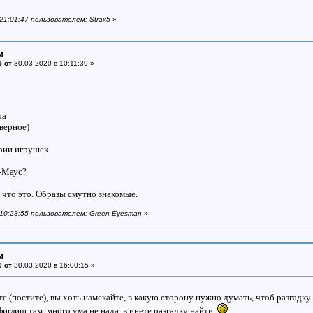
 21:01:47 пользователем: Strax5
»
и
9 от
30.03.2020 в 10:11:39 »
ра
аверное)
ории игрушек
-Маус?
, что это. Образы смутно знакомые.
в 10:23:55 пользователем: Green Eyesman
»
и
0 от
30.03.2020 в 16:00:15 »
те (постите), вы хоть намекайте, в какую сторону нужно думать, чтоб разгадк
 фиглиш там, много ума не нада, в инете разгадку найти