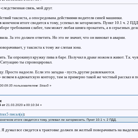
следственная связь, мой друг.
ействий таксиста, а опосредована действиями водителя синей машинки.
в конечном итоге сводится к тому, успевал ли затормозить. Пункт 10.1 ч. 2 ПДД
оре требования слабее, там может любая шняга прокатить, а в серьезных делах
ила. За это должен ответить. Но это не значит, что он виноват в аварии.
поворачивает, у таксиста к тому же слепая зона.
ь. Ты опрокинул кружку пива в баре. Получил в драке ножом в живот. Т.к. чув
т. Ситуацию ты спровоцировал.
у. Просто надоело. Если это загадка - пусть другие развлекаются.
- велком в адвокатскую контору, там за примерно такой же честный рассказ и 
 00:09:35 пользователем: Strax5
»
и
4 от
21.03.2020 в 00:10:34 »
trax5 писал(a)
:
онечном итоге сводится к тому, успевал ли затормозить. Пункт 10.1 ч. 2 ПДД.
 Я думал все сведется к трактовке должен ли желтый поворачивать на выделен