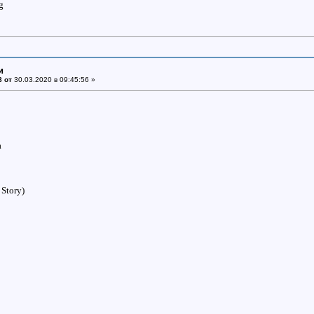
и
8 от
30.03.2020 в 09:45:56 »
а
Story)