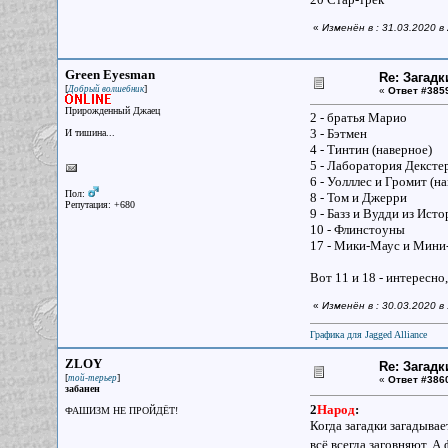
«
Изменён в : 31.03.2020 в
Green Eyesman
Re: Загадк
[
]
Добрый волшебник
«
Ответ #385
Прирожденный Джаец
2 - братья Марио
3 - Бэтмен
И тишина...
4 - Тинтин (наверное)
5 - Лаборатория Дексте
6 - Уолллес и Громит (н
Пол:
8 - Том и Джерри
Репутация: +680
9 - Базз и Вудди из Ист
10 - Флинстоуны
17 - Мики-Маус и Мини
Вот 11 и 18 - интересно
«
Изменён в : 30.03.2020 
Графика для Jagged Alliance
ZLOY
Re: Загадк
[
]
той-терьер
«
Ответ #386
забанен
2
Народ
:
ФАШИЗМ НЕ ПРОЙДЁТ!
Когда загадки загадывае
всё всегда заговняют. А