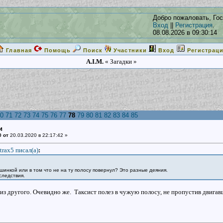
Добро пожаловать, Гос
Вход
||
Регистрация
.
08.08.2026 в 09:30:14
Главная
Помощь
Поиск
Участники
Вход
Регистрац
A.I.M.
« Загадки »
0
71
72
73
74
75
76
77
78
79
80
81
82
83
84
85
и
0 от
20.03.2020 в 22:17:42 »
trax5 писал(a)
:
шинкой или в том что не на ту полосу повернул? Это разные деяния.
следствия.
 из другого. Очевидно же. Таксист полез в чужую полосу, не пропустив двига