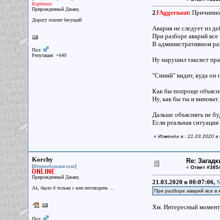
Кардинал
Прирожденный Джаец
2
JAggernaut
:
Причинно-
Дорогу осилит бегущий
Авария не следует из д
При разборе аварий все 
В административном разб
Пол:
Репутация: +649
Ну нарушил таксист прав
"Синий" видит, куда он 
Как бы попроще объяснит
Ну, как бы ты и винова
Дальше объяснять не буд
Если реальная ситуация 
«
Изменён в : 21.03.2020 в
Korchy
Re: Загадк
[
]
Непреодолимая сила
«
Ответ #385
Прирожденный Джаец
21.03.2020 в 00:07:06,
S
Ах, было б только с кем поговорить ...
При разборе аварий все в к
Хм. Интересный момент.
Пол: