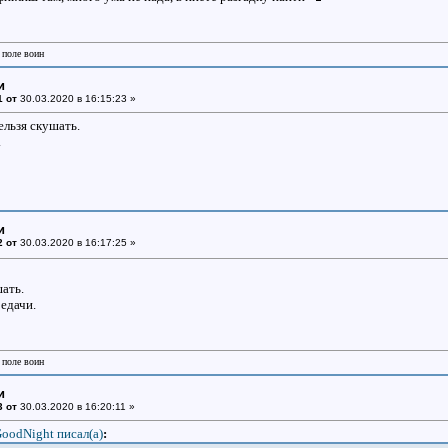
 поле воин
и
1 от
30.03.2020 в 16:15:23 »
ельзя скушать.
.
и
2 от
30.03.2020 в 16:17:25 »
ать.
едачи.
 поле воин
и
3 от
30.03.2020 в 16:20:11 »
oodNight писал(a)
: