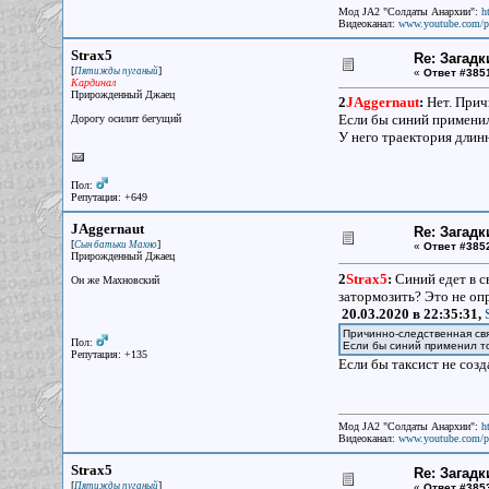
Мод JA2 "Солдаты Анархии":
h
Видеоканал:
www.youtube.com/p
Strax5
Re: Загадк
[
]
Пятижды пуганый
«
Ответ #385
Кардинал
Прирожденный Джаец
2
JAggernaut
:
Нет. Прич
Если бы синий применил
Дорогу осилит бегущий
У него траектория длинн
Пол:
Репутация: +649
JAggernaut
Re: Загадк
[
]
Сын батьки Махно
«
Ответ #385
Прирожденный Джаец
2
Strax5
:
Синий едет в с
Он же Махновский
затормозить? Это не оп
20.03.2020 в 22:35:31,
Причинно-следственная св
Пол:
Если бы синий применил т
Репутация: +135
Если бы таксист не соз
Мод JA2 "Солдаты Анархии":
h
Видеоканал:
www.youtube.com/p
Strax5
Re: Загадк
[
]
Пятижды пуганый
«
Ответ #385