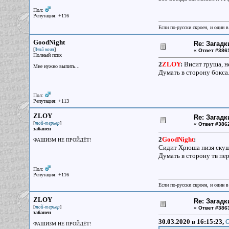
Пол:
Репутация: +116
Если по-русски скроен, и один в
GoodNight
Re: Загадк
[
]
Злой ночи
«
Ответ #386
Полный псих
2
ZLOY
:
Висит груша, н
Мне нужно выпить...
Думать в сторону бокса
Пол:
Репутация: +113
ZLOY
Re: Загадк
[
]
той-терьер
«
Ответ #386
забанен
2
GoodNight
:
ФАШИЗМ НЕ ПРОЙДЁТ!
Сидит Хрюша низя скуш
Думать в сторону тв пер
Пол:
Репутация: +116
Если по-русски скроен, и один в
ZLOY
Re: Загадк
[
]
той-терьер
«
Ответ #386
забанен
30.03.2020 в 16:15:23,
G
ФАШИЗМ НЕ ПРОЙДЁТ!