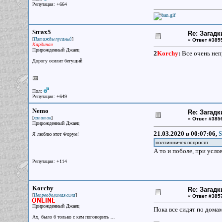
Репутация: +664
Strax5
Re: Загадк
[
]
Пятижды пуганый
«
Ответ #385
Кардинал
Прирожденный Джаец
2
Korchy
:
Все очень неп
Дорогу осилит бегущий
Пол:
Репутация: +649
Nemo
Re: Загадк
[
]
капитан
«
Ответ #385
Прирожденный Джаец
21.03.2020 в 00:07:06,
S
Я люблю этот Форум!
полтинничек попросят
А то и поболе, при услов
Репутация: +114
Korchy
Re: Загадк
[
]
Непреодолимая сила
«
Ответ #385
Прирожденный Джаец
Пока все сидят по домам
Ах, было б только с кем поговорить ...