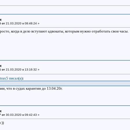
и
5 от
21.03.2020 в 08:48:24 »
росто, когда в дело вступают адвокаты, которым нужно отработать свои часы.
и
6 от
21.03.2020 в 13:16:32 »
trax5 писал(a)
:
ии, что в судах карантин до 13.04.20г.
и
7 от
30.03.2020 в 09:42:43 »
 ))