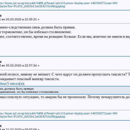
ttp://forum.ja2.su/cgi-bin/yabb/YaBB.pl?board=ja2v113;action=display;num=1461950373;start=0#0
laylist?list=PLfiTd_jX0ZXcL5mOEXr7t3u3Mygzqbzzp
и
1 от
20.03.2020 в 22:35:31 »
инно-следственная связь должна быть прямая.
 торможение, он бы избежал столкновение.
ее, соответственно, время на реакцию больше. Если мы, конечно не имеем в вид
и
2 от
20.03.2020 в 22:57:34 »
воей полосе, никому не мешает. С чего вдруг он должен пропускать таксиста? 
равдывает опасный маневр таксиста.
Strax5 писал(a)
:
язь должна быть прямая.
орможение, он бы избежал столкновение.
давал опасную ситуацию, то аварии бы не произошло. Почему ненарушитель д
ttp://forum.ja2.su/cgi-bin/yabb/YaBB.pl?board=ja2v113;action=display;num=1461950373;start=0#0
laylist?list=PLfiTd_jX0ZXcL5mOEXr7t3u3Mygzqbzzp
и
3 от
21.03.2020 в 00:07:06 »