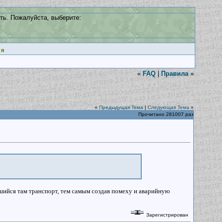
ть. Пожалуйста, выберите:
ия
«
FAQ
|
Правила
»
«
Предыдущая Тема
|
Следующая Тема
»
Прочитано 281007 раз
вшийся там транспорт, тем самым создав помеху и аварийную
Зарегистрирован