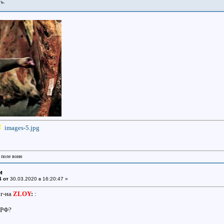
ь.
images-5.jpg
 поле воин
и
4 от
30.03.2020 в 16:20:47 »
 г-на
ZLOY
:
:
 РФ?