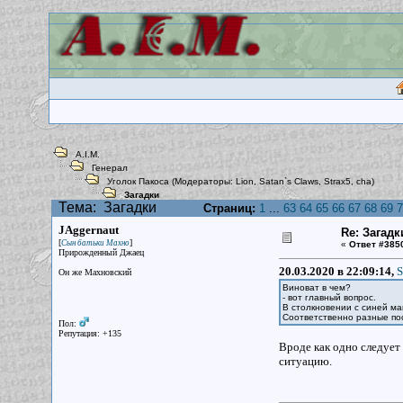
A.I.M.
Генерал
Уголок Пакоса
(Модераторы:
Lion
,
Satan`s Claws
,
Strax5
,
cha
)
Загадки
Тема:
Загадки
Страниц:
1
...
63
64
65
66
67
68
69
7
JAggernaut
Re: Загадк
[
]
Сын батьки Махно
«
Ответ #385
Прирожденный Джаец
20.03.2020 в 22:09:14,
S
Он же Махновский
Виноват в чем?
- вот главный вопрос.
В столкновении с синей ма
Соответственно разные по
Пол:
Репутация: +135
Вроде как одно следует
ситуацию.