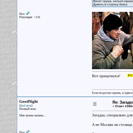
Висит груша, нельзя скушат
Думать в сторону бокса
Пол:
Репутация: +116
Вот прицепился!
Если по-русски скроен, и один в
GoodNight
Re: Загадк
[
]
Злой ночи
«
Ответ #386
Полный псих
Загадка, специально для
Мне нужно выпить...
А не Москва ли столица
Пол: