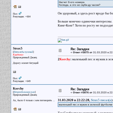
Насчет 6-ого номера
Господа, а это не скуби-ду часом?
Он здоровый, а здесь рост вроде бы б
Пол:
Репутация: +664
Больше конечно одиночки интересны. Я
Кинг-Конг? Хотя по росту не подходит.
Strax5
Re: Загадки
[
]
Пятижды пуганый
«
Ответ #3875 от
31.03.2020 в 22
Кардинал
Прирожденный Джаец
2
Korchy
:
маленький пес и мужик в зе
Дорогу осилит бегущий
Пол:
Репутация: +649
Korchy
Re: Загадки
[
]
Непреодолимая сила
«
Ответ #3876 от
31.03.2020 в 22
Прирожденный Джаец
31.03.2020 в 22:22:28,
Strax5 писал(a)
:
Ах, было б только с кем поговорить ...
маленький пес и мужик в зеленой футболке
Так Скуби вроде здоровый, с человека