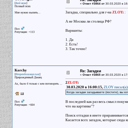
[
]
Злой ночи
«
Ответ #3864 от
30.03.2020 в 16
Полный псих
Загадка, специально для г-на
ZLOY
:
:
Мне нужно выпить...
А не Москва ли столица РФ?
Пол:
Варианты:
Репутация: +113
1. Да
2. Есть!
3. Так точно!
Korchy
Re: Загадки
[
]
Непреодолимая сила
«
Ответ #3865 от
30.03.2020 в 17
Прирожденный Джаец
2
ZLOY
:
Ах, было б только с кем поговорить ...
30.03.2020 в 16:00:15,
ZLOY писал(a)
Когда загадки загадываете (постите), вы хо
В последней как раз весь смысл покум
Пол:
Репутация: +664
что на картинке"?
Поиск отгадки в инете приравнивается
Касается всех загадок, которые сюда к