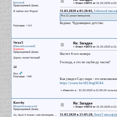
[
]
капитан
«
Ответ #3872 от
31.03.2020 в 02
Прирожденный Джаец
31.03.2020 в 01:26:01,
Ushwood писал(
Я люблю этот Форум!
Я в 12 узнал миньонов.
Бедные. Чудовищное детство.
Репутация: +114
Strax5
Re: Загадки
[
]
Пятижды пуганый
«
Ответ #3873 от
31.03.2020 в 21
Кардинал
Прирожденный Джаец
Насчет 6-ого номера
Дорогу осилит бегущий
Господа, а это не скуби-ду часом?
Пол:
Репутация: +649
Как увидел Саус-парк - это невозможно
https://youtu.be/tEL9rrgOGX4
«
Изменён в : 31.03.2020 в 21:06:24 пользо
Korchy
Re: Загадки
[
]
Непреодолимая сила
«
Ответ #3874 от
31.03.2020 в 21
Прирожденный Джаец
31.03.2020 в 21:05:20,
Strax5 писал(a)
:
Ах, было б только с кем поговорить ...