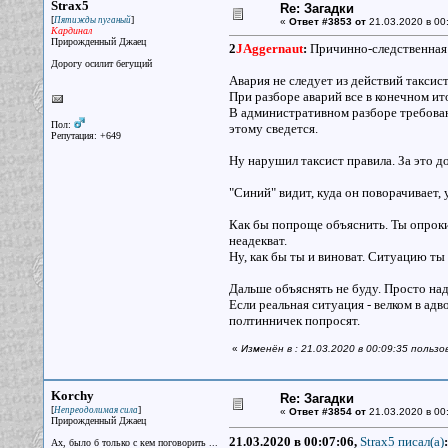
Strax5
Re: Загадки
[
]
Пятижды пуганый
«
Ответ #3853 от
21.03.2020 в 00
Кардинал
Прирожденный Джаец
2
JAggernaut
:
Причинно-следственная с
Дорогу осилит бегущий
Авария не следует из действий таксис
При разборе аварий все в конечном ито
В административном разборе требовани
Пол:
этому сведется.
Репутация: +649
Ну нарушил таксист правила. За это до
"Синий" видит, куда он поворачивает, у
Как бы попроще объяснить. Ты опрокин
неадекват.
Ну, как бы ты и виноват. Ситуацию ты
Дальше объяснять не буду. Просто надо
Если реальная ситуация - велком в адв
полтинничек попросят.
«
Изменён в : 21.03.2020 в 00:09:35 пользо
Korchy
Re: Загадки
[
]
Непреодолимая сила
«
Ответ #3854 от
21.03.2020 в 00
Прирожденный Джаец
21.03.2020 в 00:07:06,
Strax5 писал(a)
:
Ах, было б только с кем поговорить ...