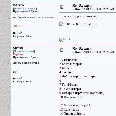
Korchy
Re: Загадки
[
]
Непреодолимая сила
«
Ответ #3857 от
30.03.2020 в 09
Прирожденный Джаец
Пока все сидят по домам ))
Ах, было б только с кем поговорить ...
Пол:
Репутация: +664
Strax5
Re: Загадки
[
]
Пятижды пуганый
«
Ответ #3858 от
30.03.2020 в 09
Кардинал
Прирожденный Джаец
1 Симпсоны
Дорогу осилит бегущий
2 Братья Марио
3 Бэтмен
4 Тинтин
5 Лаборатория Декстера
Пол:
6
Репутация: +649
7 Гриффины
8 Том и Джери
9 История игрушек (Toy Story)
10 Флинстоуны
11
12 Миньоны, Гадкий я
13 Саус-Парк
14 Пинки и Брейн