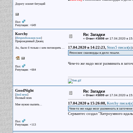
Дорогу осилит бегущий
Пол:
Репутация: +649
Korchy
Re: Загадки
[
]
Непреодолимая сила
«
Ответ #3898 от
17.04.2020 в 15
Прирожденный Джаец
17.04.2020 в 14:22:23,
Strax5 писал(a)
:
Ах, было б только с кем поговорить ...
Японские сканворды в дело пошли.
Чем-то же надо мозг разминать в зат
Пол:
Репутация: +664
GoodNight
Re: Загадки
[
]
Злой ночи
«
Ответ #3899 от
17.04.2020 в 15
Полный псих
17.04.2020 в 15:26:08,
Korchy писал(a
Мне нужно выпить...
Чем-то же надо мозг разминать в заточени
Сервантес создал "Хитроумного идальг
Пол:
Репутация: +113