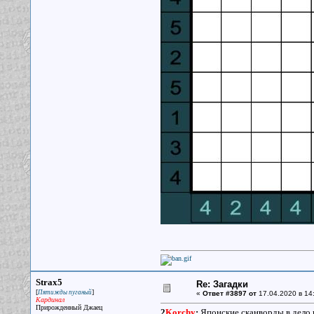
Strax5
Re: Загадки
[
]
Пятижды пуганый
«
Ответ #3897 от
17.04.2020 в 14
Кардинал
Прирожденный Джаец
2
Korchy
:
Японские сканворды в дело 