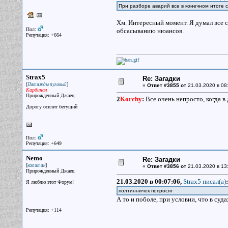
При разборе аварий все в конечном итоге св
Хм. Интересный момент. Я думал все с
Пол:
обсасыванию нюансов.
Репутация: +664
Strax5
Re: Загадки
[
]
Пятижды пуганый
«
Ответ #3855 от
21.03.2020 в 08
Кардинал
Прирожденный Джаец
2
Korchy
:
Все очень непросто, когда в
Дорогу осилит бегущий
Пол:
Репутация: +649
Nemo
Re: Загадки
[
]
капитан
«
Ответ #3856 от
21.03.2020 в 13
Прирожденный Джаец
21.03.2020 в 00:07:06,
Strax5 писал(a)
:
Я люблю этот Форум!
полтинничек попросят
А то и поболе, при условии, что в суда
Репутация: +114