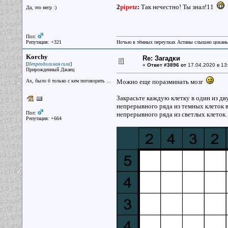
2
pipetz
:
Так нечестно! Ты знал!11
Да, это негр :)
Пол:
Репутация: +321
Ночью в тёмных переулках Астаны слышно цокань
Korchy
Re: Загадки
[
]
Непреодолимая сила
«
Ответ #3896 от
17.04.2020 в 13
Прирожденный Джаец
Ах, было б только с кем поговорить ...
Можно еще поразминать мозг
Закрасьте каждую клетку в один из дв
непрерывного ряда из темных клеток в
Пол:
непрерывного ряда из светлых клеток.
Репутация: +664