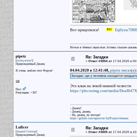
Вот прицепился!
Eq0ynu7D0E
Ночью в тёмных переулках Астаны слышно цокань
pipetz
Re: Загадки
[
]
пипец всему!
«
Ответ #3894 от
17.04.2020 в 00
Прирожденный Джаец
04.04.2020 в 12:41:48,
pipetz писал(a)
:
Я очень люблю этот Форум!
Загадка: где у человека находится тридца
Это клык на левой нижней челюсти
Пол:
https://pbs.twimg.com/media/DoaJ647
Репутация: +307
- Джаец?
- Джаиц, джаиц.
- Ну, джаец, ну погоди!
https://github.com/egorovav/Ja2Project/releases
Luficer
Re: Загадки
[
]
Аццкий Сотона
«
Ответ #3895 от
17.04.2020 в 10
Прирожденный Джаец