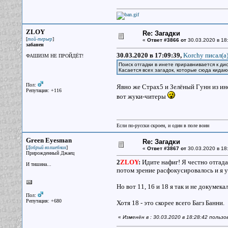
ZLOY
Re: Загадки
[
]
той-терьер
«
Ответ #3866 от
30.03.2020 в 18
забанен
30.03.2020 в 17:09:39,
Korchy писал(a
ФАШИЗМ НЕ ПРОЙДЁТ!
Поиск отгадки в инете приравнивается к ди
Касается всех загадок, которые сюда кидаю
Пол:
Явно же Страх5 и Зелёный Гунн из ине
Репутация: +116
вот жуки-читеры
Если по-русски скроен, и один в поле воин
Green Eyesman
Re: Загадки
[
]
Добрый волшебник
«
Ответ #3867 от
30.03.2020 в 18
Прирожденный Джаец
2
ZLOY
:
Идите нафиг! Я честно отгада
И тишина...
потом зрение расфокусировалось и я ув
Но вот 11, 16 и 18 я так и не докумекал 
Пол:
Репутация: +680
Хотя 18 - это скорее всего Багз Банни.
«
Изменён в : 30.03.2020 в 18:28:42 польз