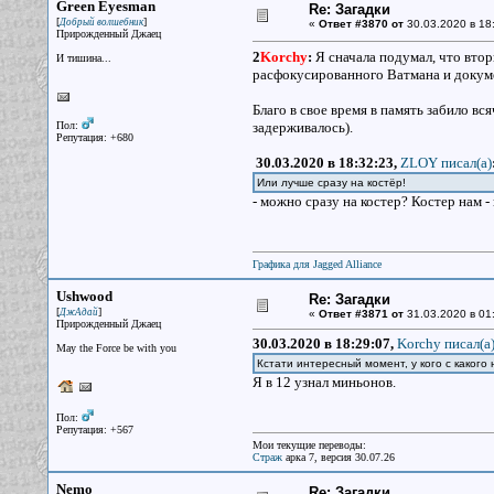
Green Eyesman
Re: Загадки
[
]
Добрый волшебник
«
Ответ #3870 от
30.03.2020 в 18
Прирожденный Джаец
2
Korchy
:
Я сначала подумал, что втор
И тишина...
расфокусированного Ватмана и докуме
Благо в свое время в память забило вс
Пол:
задерживалось).
Репутация: +680
30.03.2020 в 18:32:23,
ZLOY писал(a)
Или лучше сразу на костёр!
- можно сразу на костер? Костер нам -
Графика для Jagged Alliance
Ushwood
Re: Загадки
[
]
ДжАдай
«
Ответ #3871 от
31.03.2020 в 01
Прирожденный Джаец
30.03.2020 в 18:29:07,
Korchy писал(a
May the Force be with you
Кстати интересный момент, у кого с какого
Я в 12 узнал миньонов.
Пол:
Репутация: +567
Мои текущие переводы:
Страж
арка 7, версия 30.07.26
Nemo
Re: Загадки