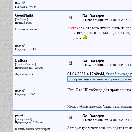
Пол:
Репутация: +649
GoodNight
Re: Загадки
[
]
Злой ночи
«
Ответ #3885 от
01.04.2020 в 20
Полный псих
2
Strax5
:
Для этого нужно быть не прос
Мне нужно выпить...
произведенные от начала и до сих пор
родился.
)
Пол:
Репутация: +113
Luficer
Re: Загадки
[
]
Аццкий Сотона
«
Ответ #3886 от
03.04.2020 в 14
Прирожденный Джаец
01.04.2020 в 17:49:44,
Strax5 писал(a)
:
Да, это негр :)
Есть у нас один человек, который эту табл
Гхм. Это НЕ таблица для проверки зр
Пол:
Репутация: +321
Ночью в тёмных переулках Астаны слышно цокань
pipetz
Re: Загадки
[
]
пипец всему!
«
Ответ #3887 от
04.04.2020 в 12
Прирожденный Джаец
Загадка: где у человека находится три
Я очень люблю этот Форум!