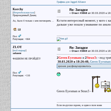
Графика для Jagged Alliance
Korchy
Re: Загадки
[
]
Непреодолимая сила
«
Ответ #3868 от
30.03.2020 в 18
Прирожденный Джаец
Кстати интересный момент, у кого с ка
Ах, было б только с кем поговорить ...
дальше уже пошло узнавание по анало
Пол:
Репутация: +664
ZLOY
Re: Загадки
[
]
той-терьер
«
Ответ #3869 от
30.03.2020 в 18
забанен
2
Green Eyesman
:
и
2
Strax5
:
- под три
ФАШИЗМ НЕ ПРОЙДЁТ!
30.03.2020 в 18:26:40,
Green Eyesman 
зрение расфокусировалось
Пол:
Репутация: +116
Green Eyesman и Strax5 -
Если по-русски скроен, и один в поле воин