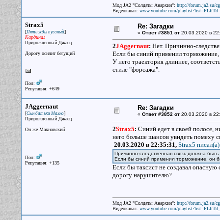
Мод JA2 "Солдаты Анархии":
http://forum.ja2.su/
Видеоканал:
www.youtube.com/playlist?list=PLfi
Strax5
Re: Загадки
[
]
Пятижды пуганый
«
Ответ #3851 от
20.03.2020 в 22
Кардинал
Прирожденный Джаец
2
JAggernaut
:
Нет. Причинно-следстве
Если бы синий применил торможение, 
Дорогу осилит бегущий
У него траектория длиннее, соответств
стиле "форсажа".
Пол:
Репутация: +649
JAggernaut
Re: Загадки
[
]
Сын батьки Махно
«
Ответ #3852 от
20.03.2020 в 22
Прирожденный Джаец
2
Strax5
:
Синий едет в своей полосе, н
Он же Махновский
него больше шансов увидеть помеху с
20.03.2020 в 22:35:31,
Strax5 писал(a)
Причинно-следственная связь должна быть
Пол:
Если бы синий применил торможение, он 
Репутация: +135
Если бы таксист не создавал опасную
дорогу нарушителю?
Мод JA2 "Солдаты Анархии":
http://forum.ja2.su/
Видеоканал:
www.youtube.com/playlist?list=PLfi