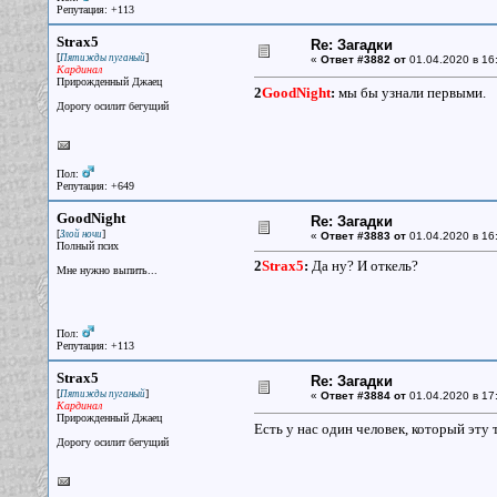
Репутация: +113
Strax5
Re: Загадки
[
]
Пятижды пуганый
«
Ответ #3882 от
01.04.2020 в 16
Кардинал
Прирожденный Джаец
2
GoodNight
:
мы бы узнали первыми.
Дорогу осилит бегущий
Пол:
Репутация: +649
GoodNight
Re: Загадки
[
]
Злой ночи
«
Ответ #3883 от
01.04.2020 в 16
Полный псих
2
Strax5
:
Да ну? И откель?
Мне нужно выпить...
Пол:
Репутация: +113
Strax5
Re: Загадки
[
]
Пятижды пуганый
«
Ответ #3884 от
01.04.2020 в 17
Кардинал
Прирожденный Джаец
Есть у нас один человек, который эту 
Дорогу осилит бегущий