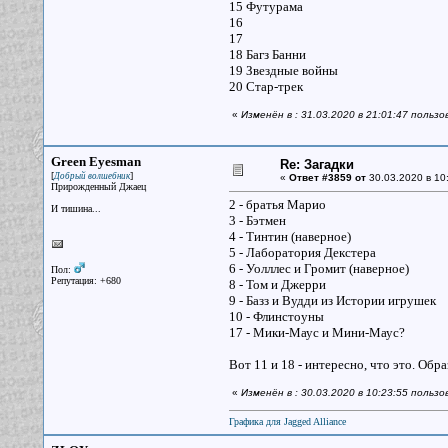
15 Футурама
16
17
18 Багз Банни
19 Звездные войны
20 Стар-трек
«
Изменён в : 31.03.2020 в 21:01:47 пользо
Green Eyesman
Re: Загадки
[
]
Добрый волшебник
«
Ответ #3859 от
30.03.2020 в 10:
Прирожденный Джаец
2 - братья Марио
И тишина...
3 - Бэтмен
4 - Тинтин (наверное)
5 - Лаборатория Декстера
6 - Уолллес и Громит (наверное)
Пол:
Репутация: +680
8 - Том и Джерри
9 - Базз и Вудди из Истории игрушек
10 - Флинстоуны
17 - Мики-Маус и Мини-Маус?
Вот 11 и 18 - интересно, что это. Обр
«
Изменён в : 30.03.2020 в 10:23:55 польз
Графика для Jagged Alliance