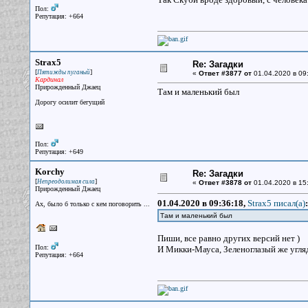
Пол:
Репутация: +664
Strax5
Re: Загадки
[
]
Пятижды пуганый
«
Ответ #3877 от
01.04.2020 в 09
Кардинал
Прирожденный Джаец
Там и маленький был
Дорогу осилит бегущий
Пол:
Репутация: +649
Korchy
Re: Загадки
[
]
Непреодолимая сила
«
Ответ #3878 от
01.04.2020 в 15
Прирожденный Джаец
01.04.2020 в 09:36:18,
Strax5 писал(a)
:
Ах, было б только с кем поговорить ...
Там и маленький был
Пиши, все равно других версий нет )
Пол:
И Микки-Мауса, Зеленоглазый же угля
Репутация: +664