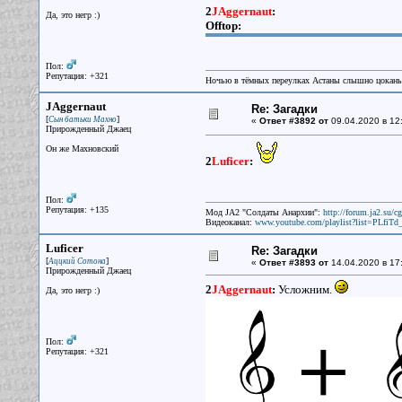
2
JAggernaut
:
Да, это негр :)
Offtop:
Пол:
Репутация: +321
Ночью в тёмных переулках Астаны слышно цокань
JAggernaut
Re: Загадки
[
]
Сын батьки Махно
«
Ответ #3892 от
09.04.2020 в 12
Прирожденный Джаец
Он же Махновский
2
Luficer
:
Пол:
Репутация: +135
Мод JA2 "Солдаты Анархии":
http://forum.ja2.su/
Видеоканал:
www.youtube.com/playlist?list=PLfi
Luficer
Re: Загадки
[
]
Аццкий Сотона
«
Ответ #3893 от
14.04.2020 в 17
Прирожденный Джаец
2
JAggernaut
:
Усложним.
Да, это негр :)
Пол:
Репутация: +321