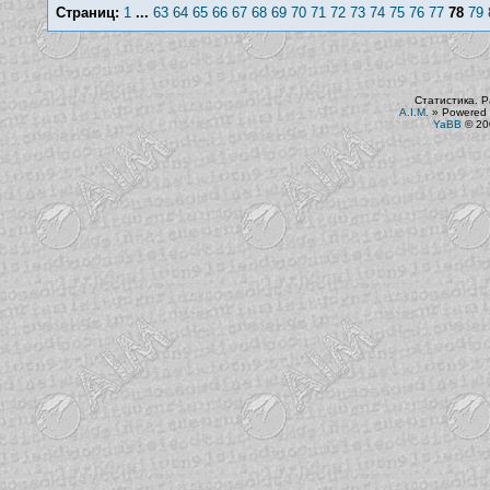
Страниц:
1
...
63
64
65
66
67
68
69
70
71
72
73
74
75
76
77
78
79
Статистика. Р
A.I.M.
»
Powered 
YaBB
© 200