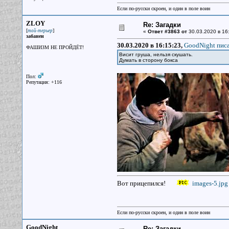
Если по-русски скроен, и один в поле воин
ZLOY
Re: Загадки
[
]
той-терьер
«
Ответ #3863 от
30.03.2020 в 16:
забанен
30.03.2020 в 16:15:23,
GoodNight писа
ФАШИЗМ НЕ ПРОЙДЁТ!
Висит груша, нельзя скушать.
Думать в сторону бокса
Пол:
Репутация: +116
Вот прицепился!
images-5.jpg
Если по-русски скроен, и один в поле воин
GoodNight
Re: Загадки