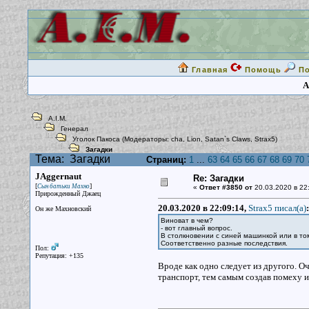
Главная
Помощь
П
A
A.I.M.
Генерал
Уголок Пакоса
(Модераторы:
cha
,
Lion
,
Satan`s Claws
,
Strax5
)
Загадки
Тема:
Загадки
Страниц:
1
...
63
64
65
66
67
68
69
70
JAggernaut
Re: Загадки
[
]
Сын батьки Махно
«
Ответ #3850 от
20.03.2020 в 22
Прирожденный Джаец
20.03.2020 в 22:09:14,
Strax5 писал(a)
:
Он же Махновский
Виноват в чем?
- вот главный вопрос.
В столкновении с синей машинкой или в то
Соответственно разные последствия.
Пол:
Репутация: +135
Вроде как одно следует из другого. О
транспорт, тем самым создав помеху 