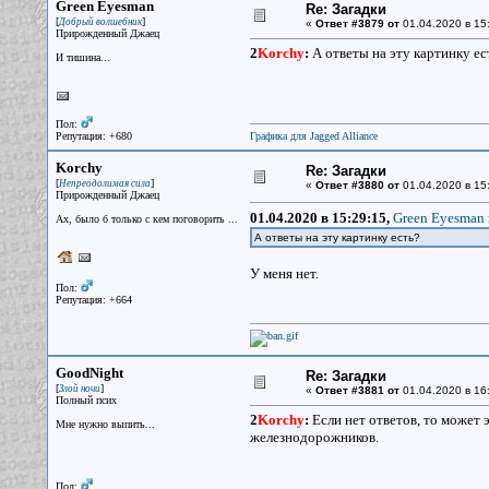
Green Eyesman
Re: Загадки
[
]
Добрый волшебник
«
Ответ #3879 от
01.04.2020 в 15
Прирожденный Джаец
2
Korchy
:
А ответы на эту картинку ес
И тишина...
Пол:
Репутация: +680
Графика для Jagged Alliance
Korchy
Re: Загадки
[
]
Непреодолимая сила
«
Ответ #3880 от
01.04.2020 в 15
Прирожденный Джаец
01.04.2020 в 15:29:15,
Green Eyesman 
Ах, было б только с кем поговорить ...
А ответы на эту картинку есть?
У меня нет.
Пол:
Репутация: +664
GoodNight
Re: Загадки
[
]
Злой ночи
«
Ответ #3881 от
01.04.2020 в 16
Полный псих
2
Korchy
:
Если нет ответов, то может 
Мне нужно выпить...
железнодорожников.
Пол: