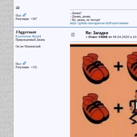
- Джаец?
Пол:
- Джаиц, джаиц.
Репутация: +307
- Ну, джаец, ну погоди!
https://github.com/egorovav/Ja2Project/releases
JAggernaut
Re: Загадки
[
]
Сын батьки Махно
«
Ответ #3888 от
09.04.2020 в 10
Прирожденный Джаец
Он же Махновский
Пол:
Репутация: +135