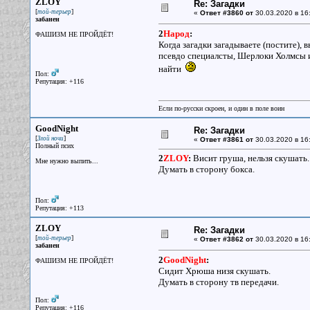
ZLOY
Re: Загадки
[
]
той-терьер
«
Ответ #3860 от
30.03.2020 в 16
забанен
2
Народ
:
ФАШИЗМ НЕ ПРОЙДЁТ!
Когда загадки загадываете (постите), 
псевдо специалсты, Шерлоки Холмсы инт
найти
Пол:
Репутация: +116
Если по-русски скроен, и один в поле воин
GoodNight
Re: Загадки
[
]
Злой ночи
«
Ответ #3861 от
30.03.2020 в 16
Полный псих
2
ZLOY
:
Висит груша, нельзя скушать.
Мне нужно выпить...
Думать в сторону бокса.
Пол:
Репутация: +113
ZLOY
Re: Загадки
[
]
той-терьер
«
Ответ #3862 от
30.03.2020 в 16
забанен
2
GoodNight
:
ФАШИЗМ НЕ ПРОЙДЁТ!
Сидит Хрюша низя скушать.
Думать в сторону тв передачи.
Пол:
Репутация: +116