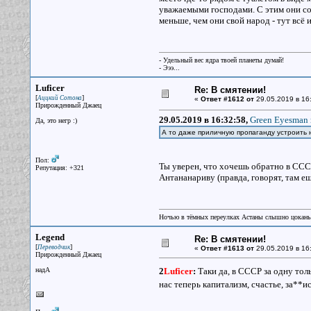
уважаемыми господами. С этим они согл
меньше, чем они свой народ - тут всё и
- Удельный вес ядра твоей планеты думай!
- Эээ...
Luficer
Re: В смятении!
[
]
Аццкий Сотона
«
Ответ #1612 от
29.05.2019 в 16
Прирожденный Джаец
29.05.2019 в 16:32:58,
Green Eyesman 
Да, это негр :)
А то даже приличную пропаганду устроить 
Пол:
Ты уверен, что хочешь обратно в СССР
Репутация: +321
Антананариву (правда, говорят, там ещ
Ночью в тёмных переулках Астаны слышно цокань
Legend
Re: В смятении!
[
]
Переводчик
«
Ответ #1613 от
29.05.2019 в 16
Прирожденный Джаец
надА
2
Luficer
:
Таки да, в СССР за одну тол
нас теперь капитализм, счастье, за**ис