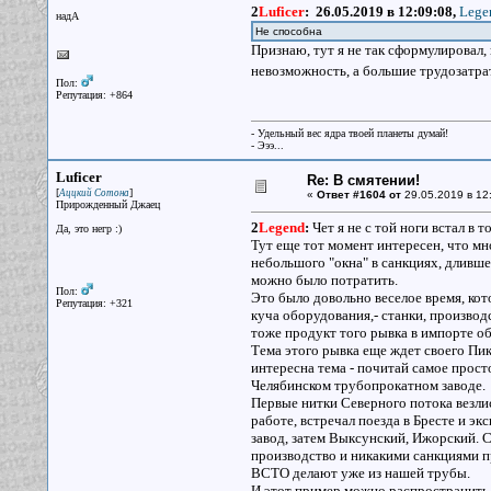
2
Luficer
:
26.05.2019 в 12:09:08,
Lege
надА
Не способна
Признаю, тут я не так сформулировал,
невозможность, а большие трудозатр
Пол:
Репутация: +864
- Удельный вес ядра твоей планеты думай!
- Эээ...
Luficer
Re: В смятении!
[
]
Аццкий Сотона
«
Ответ #1604 от
29.05.2019 в 12
Прирожденный Джаец
2
Legend
:
Чет я не с той ноги встал в т
Да, это негр :)
Тут еще тот момент интересен, что мно
небольшого "окна" в санкциях, дливше
можно было потратить.
Пол:
Это было довольно веселое время, кот
Репутация: +321
куча оборудования,- станки, производс
тоже продукт того рывка в импорте обо
Тема этого рывка еще ждет своего Пику
интересна тема - почитай самое прос
Челябинском трубопрокатном заводе.
Первые нитки Северного потока везлис
работе, встречал поезда в Бресте и э
завод, затем Выксунский, Ижорский. С
производство и никакими санкциями п
ВСТО делают уже из нашей трубы.
И этот пример можно распространить и