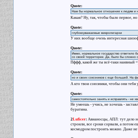
Quote:
Нам бы нормальное отношение к людям и н
Какая? Ну, так, чтобы было первое, н
Quote:
глубокоуважаемые микролигархи
У них вообще очень интересная шизоф
Quote:
Иммо, нормальное государство ответило бы
со своей территории. Да, было бы сложно с
Пффф, какой же ты всё-таки наивный =
Quote:
но и своих союзников с еще большей. На ф
А кто твои союзники, чтобы они тебя
Quote:
самостоятельно занять и исправлять - не хв
Не умеешь - учись, не хочешь - заставл
буратина.
2
Luficer
:
Авианосцы, АПЛ: тут дело не
строили, все сроки сорвали, а потом 
космодром построить можно. Даже не х