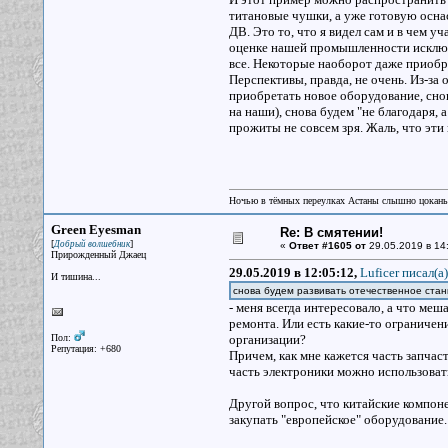
титановые чушки, а уже готовую осна
ДВ. Это то, что я видел сам и в чем уч
оценке нашей промышленности исключи
все. Некоторые наоборот даже приобр
Перспективы, правда, не очень. Из-з
приобретать новое оборудование, снов
на наши), снова будем "не благодаря, 
прожиты не совсем зря. Жаль, что эти
Ночью в тёмных переулках Астаны слышно цокань
Green Eyesman
Re: В смятении!
[
]
Добрый волшебник
«
Ответ #1605 от
29.05.2019 в 14
Прирожденный Джаец
29.05.2019 в 12:05:12,
Luficer писал(a)
И тишина...
снова будем развивать отечественное стан
- меня всегда интересовало, а что ме
ремонта. Или есть какие-то ограниче
Пол:
организации?
Репутация: +680
Причем, как мне кажется часть запчас
часть электроники можно использоват
Другой вопрос, что китайские компоне
закупать "европейское" оборудование.