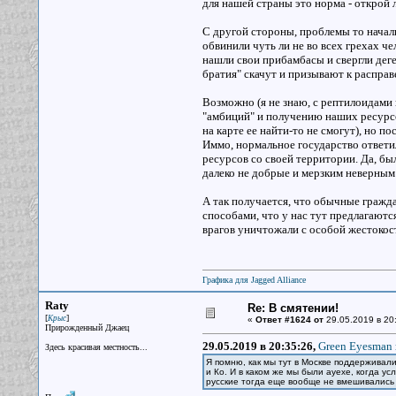
для нашей страны это норма - открой 
С другой стороны, проблемы то начал
обвинили чуть ли не во всех грехах ч
нашли свои прибамбасы и свергли деге
братия" скачут и призывают к расправ
Возможно (я не знаю, с рептилоидами
"амбиций" и получению наших ресурсо
на карте ее найти-то не смогут), но п
Иммо, нормальное государство ответил
ресурсов со своей территории. Да, был
далеко не добрые и мерзким неверным
А так получается, что обычные гражда
способами, что у нас тут предлагаются
врагов уничтожали с особой жестокост
Графика для Jagged Alliance
Raty
Re: В смятении!
[
]
Крыс
«
Ответ #1624 от
29.05.2019 в 20
Прирожденный Джаец
29.05.2019 в 20:35:26,
Green Eyesman 
Здесь красивая местность...
Я помню, как мы тут в Москве поддерживал
и Ко. И в каком же мы были ауехе, когда у
русские тогда еще вообще не вмешивались