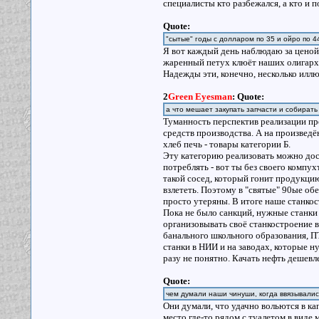
специалисты кто разбежался, а кто и п
Quote:
"сытые" годы с долларом по 35 и ойро по 4
Я вот каждый день наблюдаю за ценой н
жаренный петух клюёт наших олигархо
Надежды эти, конечно, несколько иллю
2
Green Eyesman
:
Quote:
а что мешает закупать запчасти и собирать
Туманность перспектив реализации про
средств производства. А на произведён
хлеб печь - товары категории Б.
Эту категорию реализовать можно дост
потреблять - вот ты без своего компу
такой сосед, который гонит продукцию
взлететь. Поэтому в "святые" 90ые об
просто утеряны. В итоге наше станко
Пока не было санкций, нужные станки 
организовывать своё станкостроение вс
банального школьного образования, ПТ
станки в НИИ и на заводах, которые ну
разу не понятно. Качать нефть дешевле
Quote:
чем думали наши чинуши, когда ввязывалис
Они думали, что удачно вольются в к
место где-то рядом с туалетом в виде