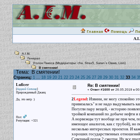
Главная
Помощь
П
A.I
A.I.M.
Генерал
Уголок Пакоса
(Модераторы:
cha
,
Strax5
,
Satan`s Claws
,
Lion
)
В смятении!
Тема:
В смятении!
Страниц:
1
...
18
19
20
21
22
23
24
25
26
27
28
29
30
31
32
33
34
3
Luficer
Re: В смятении!
[
]
Аццкий Сотона
«
Ответ #1600 от
26.05.2019 в 00
Прирожденный Джаец
2
Legend
:
Извини, не могу спокойно это
Да, это негр :)
привязалась" и не надо выдумывать к
Погугли пару вещей, - историю появле
тройкой компаний по добыче нефти и га
Пол:
А норвежцы тут вообще не при чем, по
Репутация: +321
имеющее аналогов, как с трубой), но 
несколько интересных проектов. И кажд
хороших государственных отношений
Северный поток 2 смотри. Ну все про