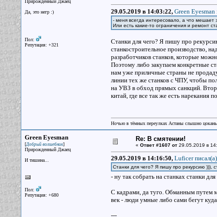
Прирожденный Джаец
29.05.2019 в 14:03:22,
Green Eyesman 
Да, это негр :)
- меня всегда интересовало, а что мешает 
Или есть какие-то ограничения и ремонт 
Пол:
Станки для чего? Я пишу про рекурсию 
Репутация: +321
станкостроительное производство, на
разработчиков станков, которые можно 
Поэтому либо закупаем конкретные ста
нам уже приличные страны не продаду
линии тех же станков с ЧПУ, чтобы по
на УВЗ в обход прямых санкций. Второ
китай, где все так же есть нарекания 
Ночью в тёмных переулках Астаны слышно цокань
Green Eyesman
Re: В смятении!
[
]
Добрый волшебник
«
Ответ #1607 от
29.05.2019 в 14
Прирожденный Джаец
29.05.2019 в 14:16:50,
Luficer писал(a)
И тишина...
Станки для чего? Я пишу про рекурсию ))), 
- ну так собрать на станках станки дл
Пол:
С кадрами, да туго. Обманным путем м
Репутация: +680
век - люди умные либо сами бегут куд
---