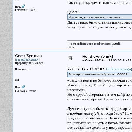
лавочку создадим, с золотым юанем 
Пол:
Репутация: +864
Quote:
Или ишак, но, скорее всего, падишах.
Да, тут надо было ставить планку как
тому времени всё уже нафиг устареет, 
- Удельный вес ядра твоей планеты думай!
- Эээ...
Green Eyesman
Re: В смятении!
[
]
Добрый волшебник
«
Ответ #1616 от
29.05.2019 в 17
Прирожденный Джаец
29.05.2019 в 16:47:02,
Luficer писал(a)
И тишина...
Ты уверен, что хочешь обратно в СССР?
- дык, я в нем и не было-то никогда то
И нет - не хочу. И на Мадагаскар не х
Пол:
насекомых.
Репутация: +680
Но с другой стороны, а в чем кайф по
очень-очень хорошо. Перестаешь вери
Лучше ситуация была, когда доллар за 
я вообще молчу). Что тогда было? По-
неодобрение высказать. Но нет, снач
принятыми защищать, а потом влезать в
все остальные должны у нее разрешени