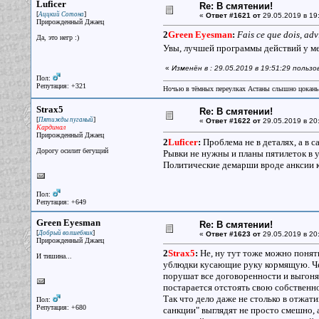
Luficer
Re: В смятении!
[
]
Аццкий Сотона
«
Ответ #1621 от
29.05.2019 в 19
Прирожденный Джаец
2
Green Eyesman
:
Fais ce que dois, ad
Да, это негр :)
Увы, лучшей программы действий у ме
«
Изменён в : 29.05.2019 в 19:51:29 пользо
Пол:
Репутация: +321
Ночью в тёмных переулках Астаны слышно цокань
Strax5
Re: В смятении!
[
]
Пятижды пуганый
«
Ответ #1622 от
29.05.2019 в 20
Кардинал
Прирожденный Джаец
2
Luficer
:
Проблема не в деталях, а в с
Дорогу осилит бегущий
Рывки не нужны и планы пятилеток в у
Политические демарши вроде анксии кр
Пол:
Репутация: +649
Green Eyesman
Re: В смятении!
[
]
Добрый волшебник
«
Ответ #1623 от
29.05.2019 в 20
Прирожденный Джаец
2
Strax5
:
Не, ну тут тоже можно понять
И тишина...
ублюдки кусающие руку кормящую. Чер
порушат все договоренности и выгоня
постарается отстоять свою собственно
Так что дело даже не столько в отжати
Пол:
Репутация: +680
санкции" выглядят не просто смешно, 