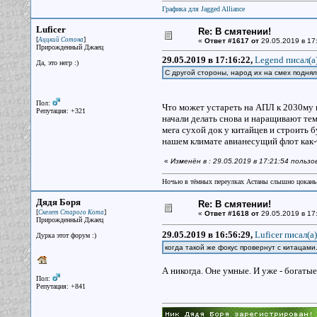
Графика для Jagged Alliance
Luficer
Re: В смятении!
[
]
Аццкий Сотона
«
Ответ #1617 от
29.05.2019 в 17
Прирожденный Джаец
29.05.2019 в 17:16:22,
Legend писал(a
Да, это негр :)
С другой стороны, народ их на смех подня
Пол:
Что может устареть на АПЛ к 2030му г
Репутация: +321
начали делать снова и наращивают тем
мега сухой док у китайцев и строить б
нашем климате авианесущий флот как-
«
Изменён в : 29.05.2019 в 17:21:54 пользо
Ночью в тёмных переулках Астаны слышно цокань
Дядя Боря
Re: В смятении!
[
]
Скелет Старого Кота
«
Ответ #1618 от
29.05.2019 в 17
Прирожденный Джаец
29.05.2019 в 16:56:29,
Luficer писал(a)
Дурка этот форум :)
когда такой же фокус провернут с китацам
А никогда. Оне умные. И уже - богатые
Пол:
Репутация: +841