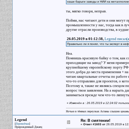
наши барыги заводы и НИИ на металлоло
ты, мягко говоря, неправ.
Пойми, нас читают дети и они могут 
промышленности у нас, тогда как в л
другие отрасли производства, в худше
26.05.2019 в 01:12:38,
Legend писал(a
Правильно ли я понял, что ты эксперт в н
Неа.
Помнишь красивую байку о том, как с
приходящие на завод? У меня примерн
крупнейшему европейскому порту РФ и
этого добра до места применения + на
читаю квартальные отчеты по работе п
что-то отправляю для проектов, о кот
Поэтому я, также не являясь спецом п
вопрос твои заявления. На а нарыть да
заниматься прежде чем что-то ляпнуть
«
Изменён в : 26.05.2019 в 12:24:02 пользо
Ночью в тёмных переулках Астаны слышно цокань
Legend
Re: В смятении!
[
]
Переводчик
«
Ответ #1603 от
26.05.2019 в 12
Прирожденный Джаец