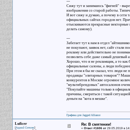
---
Сижу тут и занимаюсь "фигней" - выре
изображения со старой работы. Типичн
И вот сижу и думаю, а почему в сети
официальных сайтах городов нет. Прич
отыскиваются прекрасные векторные и
делать самому).
---
Забегает тут к нам в отдел "айтишнико
не покупают, заявок нет, сайт стали п
рекламу или действительно не понима
позволить себе даже самый дешевый а
Хорошо, что я не рекламщик, а то как
официальные салоны, а люди победнее 
При этом я бы не сказал, что люди не
продавцы "элитарных товаров"? Машин
конкурентов в Москве огромное колич
"мультибрендовых" автосалонов очень
"Покупайте машины только в официальн
причины, смериться с такой ситуацией 
деньги на "кота в мешке".
Графика для Jagged Alliance
Luficer
Re: В смятении!
[
]
Аццкий Сотона
«
Ответ #1606 от
29.05.2019 в 14