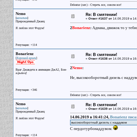
Deleatur (лат.) - Стереть все, совсем все!
Nemo
Re: В смятении!
[
]
капитан
«
Ответ #1637 от
14.06.2019 в 14
Прирожденный Джаец
2
Bonarienz
:
Аднака, движок то у тебю
Я люблю этот Форум!
Репутация: +114
Bonarienz
Re: В смятении!
[
]
Хороший ариец
«
Ответ #1638 от
14.06.2019 в 16
2
Nemo
:
Враг Джавдета в анимации ДжА2, Бон-
а-рьен-ц!
Не, высокооборотный дизель с наддув
Репутация: +346
Deleatur (лат.) - Стереть все, совсем все!
Nemo
Re: В смятении!
[
]
капитан
«
Ответ #1639 от
14.06.2019 в 16
Прирожденный Джаец
14.06.2019 в 16:41:24,
Bonarienz писал
Я люблю этот Форум!
высокооборотный дизель с наддувом
С пердотурбонаддувом.
Репутация: +114