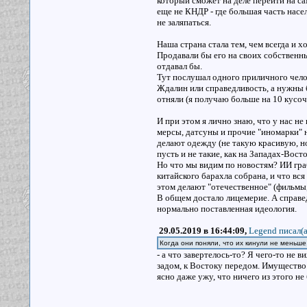
который сможет на деле перейти на са
еще не КНДР - где большая часть насе
не заляпаться.
Наша страна стала тем, чем всегда и х
Продавали бы его на своих собственны
отдавал бы.
Тут послушал одного приличного чело
Ждалин или справедливость, а нужны б
отняли (я получаю больше на 10 кусочк
И при этом я лично знаю, что у нас не
мерсы, датсуны и прочие "иномарки" на
делают одежду (не такую красивую, н
пусть и не такие, как на Западах-Вост
Но что мы видим по новостям? ИИ граб
китайского барахла собрана, и что вся
этом делают "отечественное" (фильмы,
В общем достало лицемерие. А справе
нормально поставленная идеология.
29.05.2019 в 16:44:09,
Legend писал(a
Когда они поняли, что их кинули не меньше,
- а что завертелось-то? Я чего-то не
задом, к Востоку передом. Имущество 
ясно даже ужу, что ничего из этого не