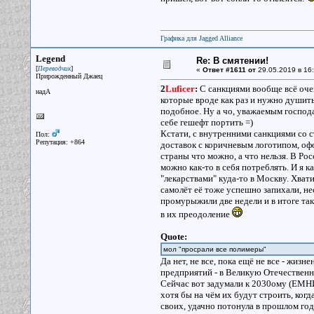
Графика для Jagged Alliance
Legend
Re: В смятении!
[
]
Переводчик
«
Ответ #1611 от
29.05.2019 в 16:
Прирожденный Джаец
2
Luficer
:
С санкциями вообще всё очен
надА
которые вроде как раз и нужно душить,
подобное. Ну а чо, уважаемым господа
себе гешефт портить =)
Кстати, с внутренними санкциями со с
Пол:
Репутация: +864
доставок с коричневым логотипом, офо
страны что можно, а что нельзя. В Ро
можно как-то в себя потреблять. И я 
"лекарствами" куда-то в Москву. Хвати
самолёт её тоже успешно запихали, нес
промурыжили две недели и в итоге таки
в их преодоление
Quote:
мол "просрали все полимеры"
Да нет, не все, пока ещё не все - жи
предприятий - в Великую Отечественну
Сейчас вот задумали к 2030ому (ЕМНИ
хотя бы на чём их будут строить, ког
своих, удачно потонула в прошлом год