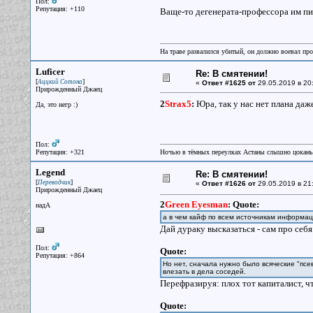
Пол:
Репутация: +110
Ваще-то дегенерата-профессора им пи
На траве развалился убитый, он должно воевал прот
Luficer
Re: В смятении!
[
]
Аццкий Сотона
«
Ответ #1625 от
29.05.2019 в 20
Прирожденный Джаец
2
Strax5
:
Юра, так у нас нет плана даже
Да, это негр :)
Пол:
Репутация: +321
Ночью в тёмных переулках Астаны слышно цокань
Legend
Re: В смятении!
[
]
Переводчик
«
Ответ #1626 от
29.05.2019 в 21
Прирожденный Джаец
2
Green Eyesman
:
Quote:
надА
а в чем кайф по всем источникам информаци
Дай дураку высказаться - сам про себя
Пол:
Quote:
Репутация: +864
Но нет, сначала нужно было всяческие "пс
влезать в дела соседей.
Перефразируя: плох тот капиталист, ч
Quote: