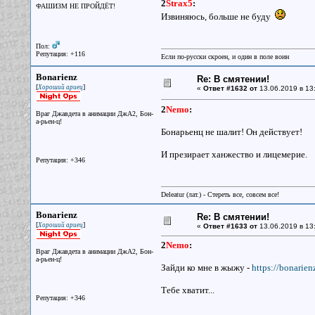
2
Strax5
:
ФАШИЗМ НЕ ПРОЙДЁТ!
Извиняюсь, больше не буду
Пол:
Репутация: +116
Если по-русски скроен, и один в поле воин
Bonarienz
Re: В смятении!
[
]
Хороший ариец
«
Ответ #1632 от
13.06.2019 в 13
2
Nemo
:
Враг Джавдета в анимации ДжА2, Бон-
а-рьен-ц!
Бонарьенц не шалит! Он действует!
И презирает ханжество и лицемерие.
Репутация: +346
Deleatur (лат.) - Стереть все, совсем все!
Bonarienz
Re: В смятении!
[
]
Хороший ариец
«
Ответ #1633 от
13.06.2019 в 13
2
Nemo
:
Враг Джавдета в анимации ДжА2, Бон-
а-рьен-ц!
Зайди ко мне в жыжу -
https://bonarien
Тебе хватит...
Репутация: +346