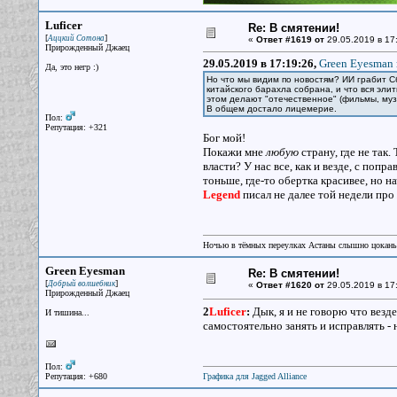
Luficer
Re: В смятении!
[
]
Аццкий Сотона
«
Ответ #1619 от
29.05.2019 в 17
Прирожденный Джаец
29.05.2019 в 17:19:26,
Green Eyesman 
Да, это негр :)
Но что мы видим по новостям? ИИ грабит Сб
китайского барахла собрана, и что вся эли
этом делают "отечественное" (фильмы, музы
В общем достало лицемерие.
Пол:
Репутация: +321
Бог мой!
Покажи мне
любую
страну, где не так
власти? У нас все, как и везде, с попр
тоньше, где-то обертка красивее, но н
Legend
писал не далее той недели про
Ночью в тёмных переулках Астаны слышно цокань
Green Eyesman
Re: В смятении!
[
]
Добрый волшебник
«
Ответ #1620 от
29.05.2019 в 17
Прирожденный Джаец
2
Luficer
:
Дык, я и не говорю что везде
И тишина...
самостоятельно занять и исправлять - 
Пол:
Репутация: +680
Графика для Jagged Alliance