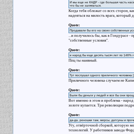
И мы еще не КНДР - где большая часть насе
что бы не заляпаться.
Когда тебя обложат со всех сторон, к
надеяться на милость врага, который 
Quote:
Продавали бы его на своих собственных ус
...и получилось бы, как в Гондурасе 
"собственные условия".
Quote:
и народ бы еще десять тысяч лет по 146% 
Ппц ты наивный.
Quote:
Тут послушал одного приличного человека [
Приличного человека случаем не Капи
Quote:
Были бы деньги у людей и все бы они прощ
Вот именно в этом и проблема - народ 
золоте купается. Три революции подря
Quote:
да-да, реношки там, мерсы, датсуны и проч
Угу, отвёрточной сборкой, которую мож
технологий. У работников завода Фор