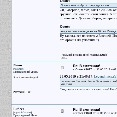
Quote:
Покажи мне любую страну, где не так.
Он, наверное, забыл, как я в 2008ом 
грузино-южноосетинской войны. А по
поменялось. Даже наоборот, теперь и 
Quote:
так у нас нет плана даже на 20 лет. Всегда 
Ну так эта, всё по заветам Высшей Ш
его органы мы умолчим =)
- Удельный вес ядра твоей планеты думай!
- Эээ...
Nemo
Re: В смятении!
[
]
капитан
«
Ответ #1627 от
30.05.2019 в 02
Прирожденный Джаец
29.05.2019 в 21:46:14,
Legend писал(a
Я люблю этот Форум!
по заветам Высшей Школы Экономики - сво
умолчим
О-о, связь экономики и анатомии! Не
Репутация: +114
Luficer
Re: В смятении!
[
]
Аццкий Сотона
«
Ответ #1628 от
13.06.2019 в 11:
Прирожденный Джаец