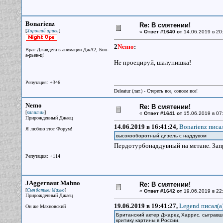
Bonarienz
Re: В смятении!
[
]
Хороший ариец
«
Ответ #1640 от
14.06.2019 в 20
2
Nemo
:
Враг Джавдета в анимации ДжА2, Бон-
а-рьен-ц!
Не проецируй, шалунишка!
Репутация: +346
Deleatur (лат.) - Стереть все, совсем все!
Nemo
Re: В смятении!
[
]
капитан
«
Ответ #1641 от
15.06.2019 в 07
Прирожденный Джаец
14.06.2019 в 16:41:24,
Bonarienz писал
Я люблю этот Форум!
высокооборотный дизель с наддувом
Пердотурбонаддувный на метане. Зап
Репутация: +114
JAggernaut Mahno
Re: В смятении!
[
]
Сын батьки Махно
«
Ответ #1642 от
19.06.2019 в 22
Прирожденный Джаец
19.06.2019 в 19:41:27,
Legend писал(a
Он же Махновский
Британский актер Джаред Харрис, сыгравш
критику картины в России.