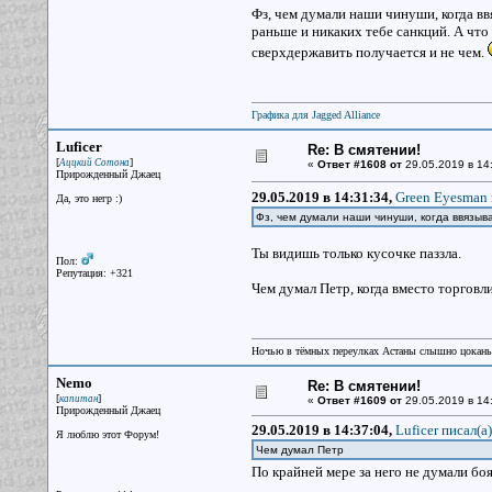
Фз, чем думали наши чинуши, когда в
раньше и никаких тебе санкций. А что 
сверхдержавить получается и не чем.
Графика для Jagged Alliance
Luficer
Re: В смятении!
[
]
Аццкий Сотона
«
Ответ #1608 от
29.05.2019 в 14
Прирожденный Джаец
29.05.2019 в 14:31:34,
Green Eyesman 
Да, это негр :)
Фз, чем думали наши чинуши, когда ввязыв
Ты видишь только кусочке паззла.
Пол:
Репутация: +321
Чем думал Петр, когда вместо торговли
Ночью в тёмных переулках Астаны слышно цокань
Nemo
Re: В смятении!
[
]
капитан
«
Ответ #1609 от
29.05.2019 в 14
Прирожденный Джаец
29.05.2019 в 14:37:04,
Luficer писал(a)
Я люблю этот Форум!
Чем думал Петр
По крайней мере за него не думали бо