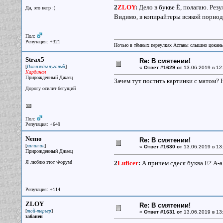
2
ZLOY
:
Дело в букве Ё, полагаю. Рез
Да, это негр :)
Видимо, в копирайтеры всякой порнод
Пол:
Репутация: +321
Ночью в тёмных переулках Астаны слышно цокань
Strax5
Re: В смятении!
[
]
Пятижды пуганый
«
Ответ #1629 от
13.06.2019 в 12
Кардинал
Прирожденный Джаец
Зачем тут постить картинки с матом? 
Дорогу осилит бегущий
Пол:
Репутация: +649
Nemo
Re: В смятении!
[
]
капитан
«
Ответ #1630 от
13.06.2019 в 13
Прирожденный Джаец
Я люблю этот Форум!
2
Luficer
:
А причем сдеся буква Е? А-
Репутация: +114
ZLOY
Re: В смятении!
[
]
той-терьер
«
Ответ #1631 от
13.06.2019 в 13
забанен