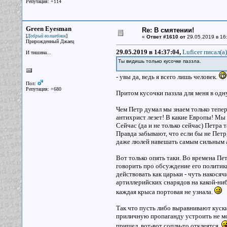
Репутация: +114
Green Eyesman
Re: В смятении!
[
]
Добрый волшебник
«
Ответ #1610 от
29.05.2019 в 16
Прирожденный Джаец
29.05.2019 в 14:37:04,
Luficer писал(a)
И тишина...
Ты видишь только кусочке паззла.
- увы да, ведь я всего лишь человек.
Пол:
Репутация: +680
Притом кусочки паззла для меня в одн
Чем Петр думал мы знаем только теперь,
антихрист лезет! В какие Европы! Мы 
Сейчас (да и не только сейчас) Петра 
Правда забывают, что если бы не Петр
даже люлей навешать самым сильным а
Вот только опять таки. Во времена Пет
говорить про обсуждение его политики
действовать как царьки - чуть накосяч
артиллерийских снарядов на какой-нибу
каждая крыса портовая не узнала.
Так что пусть либо выравнивают куски
приличную пропаганду устроить не мог
пришел, вот-вот сопли-то отклеятся.