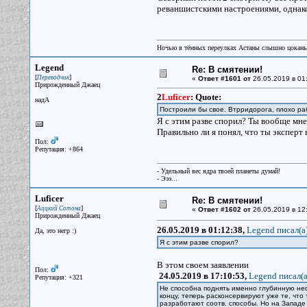
реваншистскими настроениями, однако 
Ночью в тёмных переулках Астаны слышно цокань
Legend
Re: В смятении!
[
]
Переводчик
«
Ответ #1601 от
26.05.2019 в 01
Прирожденный Джаец
2
Luficer
:
Quote:
надА
Построили бы свое. Втрридорога, плохо ра
Я с этим разве спорил? Ты вообще мн
Правильно ли я понял, что ты эксперт
Пол:
Репутация: +864
- Удельный вес ядра твоей планеты думай!
- Эээ...
Luficer
Re: В смятении!
[
]
Аццкий Сотона
«
Ответ #1602 от
26.05.2019 в 12
Прирожденный Джаец
26.05.2019 в 01:12:38,
Legend писал(a
Да, это негр :)
Я с этим разве спорил?
В этом своем заявлении
Пол:
24.05.2019 в 17:10:53,
Legend писал(a
Репутация: +321
Не способна поднять именно глубинную не
концу, теперь расконсервируют уже те, что 
разработают соотв. способы. Но на Западе 