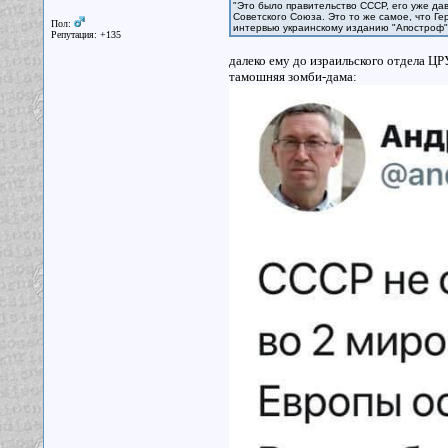
"Это было правительство СССР, его уже дав
Советского Союза. Это то же самое, что Г
Пол:
интервью украинскому изданию "Апостроф
Репутация: +135
далеко ему до израильского отдела Ц
тамошняя зомби-дама: