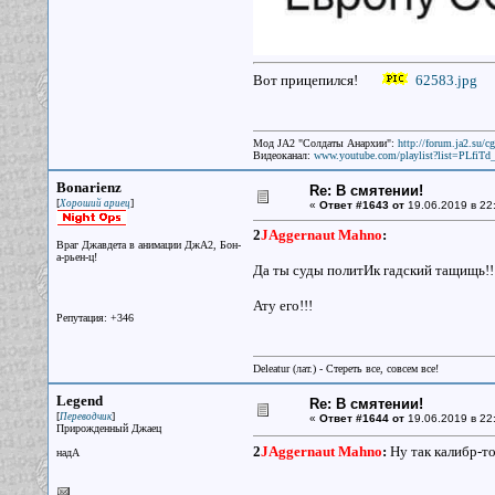
Вот прицепился!
62583.jpg
Мод JA2 "Солдаты Анархии":
http://forum.ja2.su/
Видеоканал:
www.youtube.com/playlist?list=PLfi
Bonarienz
Re: В смятении!
[
]
Хороший ариец
«
Ответ #1643 от
19.06.2019 в 22
2
JAggernaut Mahno
:
Враг Джавдета в анимации ДжА2, Бон-
а-рьен-ц!
Да ты суды политИк гадский тащищь!!
Ату его!!!
Репутация: +346
Deleatur (лат.) - Стереть все, совсем все!
Legend
Re: В смятении!
[
]
Переводчик
«
Ответ #1644 от
19.06.2019 в 22
Прирожденный Джаец
2
JAggernaut Mahno
:
Ну так калибр-то
надА