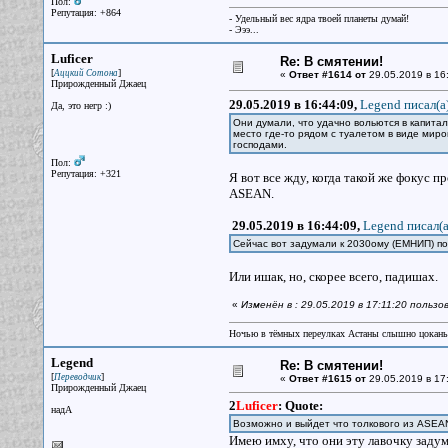
Пол:
Репутация: +864
- Удельный вес ядра твоей планеты думай!
- Эээ...
Luficer
Re: В смятении!
[
]
Аццкий Сотона
«
Ответ #1614 от
29.05.2019 в 16
Прирожденный Джаец
29.05.2019 в 16:44:09,
Legend писал(a
Да, это негр :)
Они думали, что удачно вольются в капита
место где-то рядом с туалетом в виде мир
господами.
Пол:
Репутация: +321
Я вот все жду, когда такой же фокус п
ASEAN.
29.05.2019 в 16:44:09,
Legend писал(a
Сейчас вот задумали к 2030ому (ЕМНИП) п
Или ишак, но, скорее всего, падишах.
«
Изменён в : 29.05.2019 в 17:11:20 пользо
Ночью в тёмных переулках Астаны слышно цокань
Legend
Re: В смятении!
[
]
Переводчик
«
Ответ #1615 от
29.05.2019 в 17
Прирожденный Джаец
2
Luficer
:
Quote:
надА
Возможно и выйдет что толкового из ASEA
Имею имху, что они эту лавочку задума