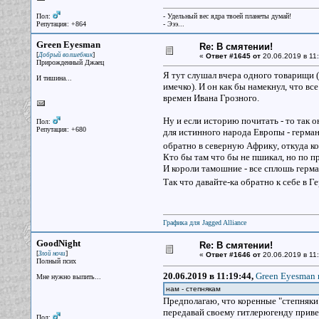
Пол:
- Удельный вес ядра твоей планеты думай!
Репутация: +864
- Эээ...
Green Eyesman
Re: В смятении!
[
]
Добрый волшебник
«
Ответ #1645 от
20.06.2019 в 11:
Прирожденный Джаец
Я тут слушал вчера одного товарищи 
И тишина...
имечко). И он как бы намекнул, что в
времен Ивана Грозного.
Ну и если историю почитать - то так о
Пол:
Репутация: +680
для истинного народа Европы - герма
обратно в северную Африку, откуда к
Кто бы там что бы не пшикал, но по 
И короли тамошние - все сплошь герма
Так что давайте-ка обратно к себе в Г
Графика для Jagged Alliance
GoodNight
Re: В смятении!
[
]
Злой ночи
«
Ответ #1646 от
20.06.2019 в 11:
Полный псих
20.06.2019 в 11:19:44,
Green Eyesman 
Мне нужно выпить...
нам - степнякам
Предполагаю, что коренные "степняки"
передавай своему гитлерюгенду приве
Пол: