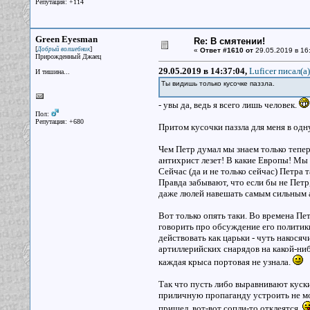
Репутация: +114
Green Eyesman
Re: В смятении!
[
]
Добрый волшебник
«
Ответ #1610 от
29.05.2019 в 16
Прирожденный Джаец
29.05.2019 в 14:37:04,
Luficer писал(a)
И тишина...
Ты видишь только кусочке паззла.
- увы да, ведь я всего лишь человек.
Пол:
Репутация: +680
Притом кусочки паззла для меня в одн
Чем Петр думал мы знаем только теперь,
антихрист лезет! В какие Европы! Мы 
Сейчас (да и не только сейчас) Петра 
Правда забывают, что если бы не Петр
даже люлей навешать самым сильным а
Вот только опять таки. Во времена Пет
говорить про обсуждение его политики
действовать как царьки - чуть накосяч
артиллерийских снарядов на какой-нибу
каждая крыса портовая не узнала.
Так что пусть либо выравнивают куски
приличную пропаганду устроить не мог
пришел, вот-вот сопли-то отклеятся.