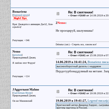
Bonarienz
Re: В смятении!
[
]
Хороший ариец
«
Ответ #1640 от
14.06.2019 в 20
2
Nemo
:
Враг Джавдета в анимации ДжА2, Бон-
а-рьен-ц!
Не проецируй, шалунишка!
Репутация: +346
Deleatur (лат.) - Стереть все, совсем все!
Nemo
Re: В смятении!
[
]
капитан
«
Ответ #1641 от
15.06.2019 в 07
Прирожденный Джаец
14.06.2019 в 16:41:24,
Bonarienz писал
Я люблю этот Форум!
высокооборотный дизель с наддувом
Пердотурбонаддувный на метане. Зап
Репутация: +114
JAggernaut Mahno
Re: В смятении!
[
]
Сын батьки Махно
«
Ответ #1642 от
19.06.2019 в 22
Прирожденный Джаец
19.06.2019 в 19:41:27,
Legend писал(a
Он же Махновский
Британский актер Джаред Харрис, сыгравш
критику картины в России.