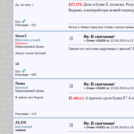
2
ZLOY
:
Дело в букве Ё, полагаю. Рез
Да, это негр :)
Видимо, в копирайтеры всякой порнод
Пол:
Репутация: +321
Ночью в тёмных переулках Астаны слышно цокань
Strax5
Re: В смятении!
[
]
Пятижды пуганый
«
Ответ #1629 от
13.06.2019 в 12
Кардинал
Прирожденный Джаец
Зачем тут постить картинки с матом? 
Дорогу осилит бегущий
Пол:
Репутация: +649
Nemo
Re: В смятении!
[
]
капитан
«
Ответ #1630 от
13.06.2019 в 13
Прирожденный Джаец
Я люблю этот Форум!
2
Luficer
:
А причем сдеся буква Е? А-
Репутация: +114
ZLOY
Re: В смятении!
[
]
той-терьер
«
Ответ #1631 от
13.06.2019 в 13
забанен