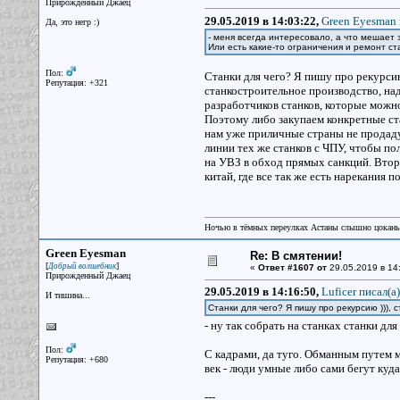
Прирожденный Джаец
29.05.2019 в 14:03:22,
Green Eyesman 
Да, это негр :)
- меня всегда интересовало, а что мешает 
Или есть какие-то ограничения и ремонт 
Пол:
Станки для чего? Я пишу про рекурсию 
Репутация: +321
станкостроительное производство, на
разработчиков станков, которые можно 
Поэтому либо закупаем конкретные ста
нам уже приличные страны не продаду
линии тех же станков с ЧПУ, чтобы по
на УВЗ в обход прямых санкций. Второ
китай, где все так же есть нарекания 
Ночью в тёмных переулках Астаны слышно цокань
Green Eyesman
Re: В смятении!
[
]
Добрый волшебник
«
Ответ #1607 от
29.05.2019 в 14
Прирожденный Джаец
29.05.2019 в 14:16:50,
Luficer писал(a)
И тишина...
Станки для чего? Я пишу про рекурсию ))), 
- ну так собрать на станках станки дл
Пол:
С кадрами, да туго. Обманным путем м
Репутация: +680
век - люди умные либо сами бегут куд
---