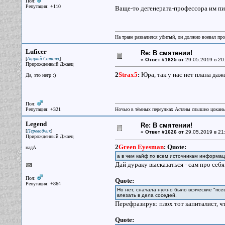
Пол:
Репутация: +110
Ваще-то дегенерата-профессора им пи
На траве развалился убитый, он должно воевал прот
Luficer
Re: В смятении!
[
]
Аццкий Сотона
«
Ответ #1625 от
29.05.2019 в 20
Прирожденный Джаец
2
Strax5
:
Юра, так у нас нет плана даже
Да, это негр :)
Пол:
Репутация: +321
Ночью в тёмных переулках Астаны слышно цокань
Legend
Re: В смятении!
[
]
Переводчик
«
Ответ #1626 от
29.05.2019 в 21
Прирожденный Джаец
2
Green Eyesman
:
Quote:
надА
а в чем кайф по всем источникам информаци
Дай дураку высказаться - сам про себя
Пол:
Quote:
Репутация: +864
Но нет, сначала нужно было всяческие "пс
влезать в дела соседей.
Перефразируя: плох тот капиталист, ч
Quote: