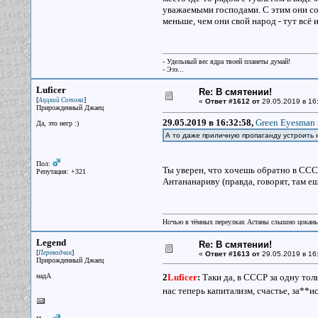
уважаемыми господами. С этим они согл
меньше, чем они свой народ - тут всё и
- Удельный вес ядра твоей планеты думай!
- Эээ...
Luficer
Re: В смятении!
[
]
Аццкий Сотона
«
Ответ #1612 от
29.05.2019 в 16
Прирожденный Джаец
29.05.2019 в 16:32:58,
Green Eyesman 
Да, это негр :)
А то даже приличную пропаганду устроить 
Пол:
Ты уверен, что хочешь обратно в СССР
Репутация: +321
Антананариву (правда, говорят, там ещ
Ночью в тёмных переулках Астаны слышно цокань
Legend
Re: В смятении!
[
]
Переводчик
«
Ответ #1613 от
29.05.2019 в 16
Прирожденный Джаец
надА
2
Luficer
:
Таки да, в СССР за одну тол
нас теперь капитализм, счастье, за**ис