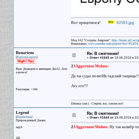
Вот прицепился!
62583.jpg
Мод JA2 "Солдаты Анархии":
http://forum.ja2.su/
Видеоканал:
www.youtube.com/playlist?list=PLfi
Bonarienz
Re: В смятении!
[
]
Хороший ариец
«
Ответ #1643 от
19.06.2019 в 22
2
JAggernaut Mahno
:
Враг Джавдета в анимации ДжА2, Бон-
а-рьен-ц!
Да ты суды политИк гадский тащищь!!
Ату его!!!
Репутация: +346
Deleatur (лат.) - Стереть все, совсем все!
Legend
Re: В смятении!
[
]
Переводчик
«
Ответ #1644 от
19.06.2019 в 22
Прирожденный Джаец
2
JAggernaut Mahno
:
Ну так калибр-то
надА