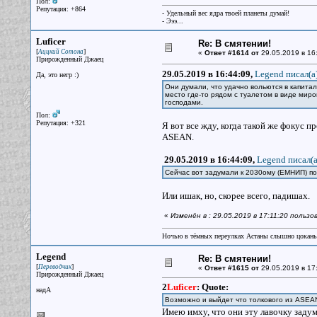
Пол:
Репутация: +864
- Удельный вес ядра твоей планеты думай!
- Эээ...
Luficer
Re: В смятении!
[
]
Аццкий Сотона
«
Ответ #1614 от
29.05.2019 в 16
Прирожденный Джаец
29.05.2019 в 16:44:09,
Legend писал(a
Да, это негр :)
Они думали, что удачно вольются в капита
место где-то рядом с туалетом в виде мир
господами.
Пол:
Репутация: +321
Я вот все жду, когда такой же фокус п
ASEAN.
29.05.2019 в 16:44:09,
Legend писал(a
Сейчас вот задумали к 2030ому (ЕМНИП) п
Или ишак, но, скорее всего, падишах.
«
Изменён в : 29.05.2019 в 17:11:20 пользо
Ночью в тёмных переулках Астаны слышно цокань
Legend
Re: В смятении!
[
]
Переводчик
«
Ответ #1615 от
29.05.2019 в 17
Прирожденный Джаец
2
Luficer
:
Quote:
надА
Возможно и выйдет что толкового из ASEA
Имею имху, что они эту лавочку задума