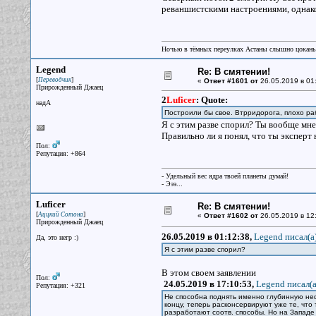
реваншистскими настроениями, однако 
Ночью в тёмных переулках Астаны слышно цокань
Legend
Re: В смятении!
[
]
Переводчик
«
Ответ #1601 от
26.05.2019 в 01
Прирожденный Джаец
2
Luficer
:
Quote:
надА
Построили бы свое. Втрридорога, плохо ра
Я с этим разве спорил? Ты вообще мн
Правильно ли я понял, что ты эксперт
Пол:
Репутация: +864
- Удельный вес ядра твоей планеты думай!
- Эээ...
Luficer
Re: В смятении!
[
]
Аццкий Сотона
«
Ответ #1602 от
26.05.2019 в 12
Прирожденный Джаец
26.05.2019 в 01:12:38,
Legend писал(a
Да, это негр :)
Я с этим разве спорил?
В этом своем заявлении
Пол:
24.05.2019 в 17:10:53,
Legend писал(a
Репутация: +321
Не способна поднять именно глубинную не
концу, теперь расконсервируют уже те, что 
разработают соотв. способы. Но на Западе 