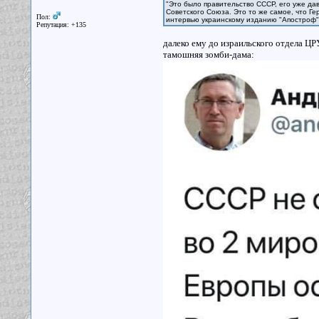
"Это было правительство СССР, его уже дав
Советского Союза. Это то же самое, что Г
Пол:
интервью украинскому изданию "Апостроф
Репутация: +135
далеко ему до израильского отдела Ц
тамошняя зомби-дама: