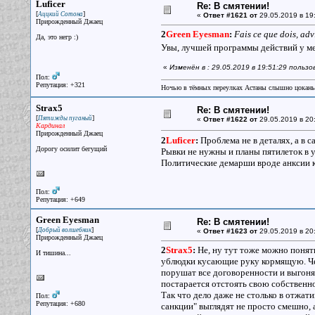
Luficer
Re: В смятении!
[
]
Аццкий Сотона
«
Ответ #1621 от
29.05.2019 в 19
Прирожденный Джаец
2
Green Eyesman
:
Fais ce que dois, ad
Да, это негр :)
Увы, лучшей программы действий у ме
«
Изменён в : 29.05.2019 в 19:51:29 пользо
Пол:
Репутация: +321
Ночью в тёмных переулках Астаны слышно цокань
Strax5
Re: В смятении!
[
]
Пятижды пуганый
«
Ответ #1622 от
29.05.2019 в 20
Кардинал
Прирожденный Джаец
2
Luficer
:
Проблема не в деталях, а в с
Дорогу осилит бегущий
Рывки не нужны и планы пятилеток в у
Политические демарши вроде анксии кр
Пол:
Репутация: +649
Green Eyesman
Re: В смятении!
[
]
Добрый волшебник
«
Ответ #1623 от
29.05.2019 в 20
Прирожденный Джаец
2
Strax5
:
Не, ну тут тоже можно понять
И тишина...
ублюдки кусающие руку кормящую. Чер
порушат все договоренности и выгоня
постарается отстоять свою собственно
Так что дело даже не столько в отжати
Пол:
Репутация: +680
санкции" выглядят не просто смешно, 