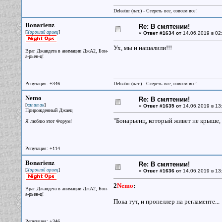
Deleatur (лат.) - Стереть все, совсем все!
Bonarienz
Re: В смятении!
[
]
Хороший ариец
«
Ответ #1634 от
14.06.2019 в 02:
Ух, мы и нашалили!!!
Враг Джавдета в анимации ДжА2, Бон-
а-рьен-ц!
Репутация: +346
Deleatur (лат.) - Стереть все, совсем все!
Nemo
Re: В смятении!
[
]
капитан
«
Ответ #1635 от
14.06.2019 в 13
Прирожденный Джаец
"Бонарьенц, который живет не крыше, о
Я люблю этот Форум!
Репутация: +114
Bonarienz
Re: В смятении!
[
]
Хороший ариец
«
Ответ #1636 от
14.06.2019 в 13
2
Nemo
:
Враг Джавдета в анимации ДжА2, Бон-
а-рьен-ц!
Пока тут, и пропеллер на регламенте...
Репутация: +346