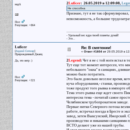
2
Luficer
:
26.05.2019 в 12:09:08,
Lege
надА
Не способна
Признаю, тут я не так сформулировал,
невозможность, а большие трудозатр
Пол:
Репутация: +864
- Удельный вес ядра твоей планеты думай!
- Эээ...
Luficer
Re: В смятении!
[
]
Аццкий Сотона
«
Ответ #1604 от
29.05.2019 в 12
Прирожденный Джаец
2
Legend
:
Чет я не с той ноги встал в т
Да, это негр :)
Тут еще тот момент интересен, что мно
небольшого "окна" в санкциях, дливше
можно было потратить.
Пол:
Это было довольно веселое время, кот
Репутация: +321
куча оборудования,- станки, производс
тоже продукт того рывка в импорте обо
Тема этого рывка еще ждет своего Пику
интересна тема - почитай самое прос
Челябинском трубопрокатном заводе.
Первые нитки Северного потока везлис
работе, встречал поезда в Бресте и э
завод, затем Выксунский, Ижорский. С
производство и никакими санкциями п
ВСТО делают уже из нашей трубы.
И этот пример можно распространить и