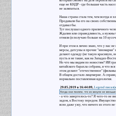
который сможет на деле перейти на са
еще не КНДР - где большая часть насе
не заляпаться.
Наша страна стала тем, чем всегда и х
Продавали бы его на своих собственны
отдавал бы.
Тут послушал одного приличного чело
Ждалин или справедливость, а нужны б
отняли (я получаю больше на 10 кусочк
И при этом я лично знаю, что у нас не
мерсы, датсуны и прочие "иномарки" на
делают одежду (не такую красивую, н
пусть и не такие, как на Западах-Вост
Но что мы видим по новостям? ИИ граб
китайского барахла собрана, и что вся
этом делают "отечественное" (фильмы,
В общем достало лицемерие. А справе
нормально поставленная идеология.
29.05.2019 в 16:44:09,
Legend писал(a
Когда они поняли, что их кинули не меньше,
- а что завертелось-то? Я чего-то не
задом, к Востоку передом. Имущество 
ясно даже ужу, что ничего из этого не