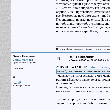
титановые чушки, а уже готовую осна
ДВ. Это то, что я видел сам и в чем уч
оценке нашей промышленности исключи
все. Некоторые наоборот даже приобр
Перспективы, правда, не очень. Из-з
приобретать новое оборудование, снов
на наши), снова будем "не благодаря, 
прожиты не совсем зря. Жаль, что эти
Ночью в тёмных переулках Астаны слышно цокань
Green Eyesman
Re: В смятении!
[
]
Добрый волшебник
«
Ответ #1605 от
29.05.2019 в 14
Прирожденный Джаец
29.05.2019 в 12:05:12,
Luficer писал(a)
И тишина...
снова будем развивать отечественное стан
- меня всегда интересовало, а что ме
ремонта. Или есть какие-то ограниче
Пол:
организации?
Репутация: +680
Причем, как мне кажется часть запчас
часть электроники можно использоват
Другой вопрос, что китайские компоне
закупать "европейское" оборудование.