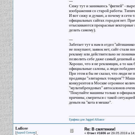
---
Сижу тут и занимаюсь "фигней" - выре
изображения со старой работы. Типичн
И вот сижу и думаю, а почему в сети
официальных сайтах городов нет. Прич
отыскиваются прекрасные векторные и
делать самому).
---
Забегает тут к нам в отдел "айтишнико
не покупают, заявок нет, сайт стали п
рекламу или действительно не понима
позволить себе даже самый дешевый а
Хорошо, что я не рекламщик, а то как
официальные салоны, а люди победнее 
При этом я бы не сказал, что люди не
продавцы "элитарных товаров"? Машин
конкурентов в Москве огромное колич
"мультибрендовых" автосалонов очень
"Покупайте машины только в официальн
причины, смериться с такой ситуацией 
деньги на "кота в мешке".
Графика для Jagged Alliance
Luficer
Re: В смятении!
[
]
Аццкий Сотона
«
Ответ #1606 от
29.05.2019 в 14