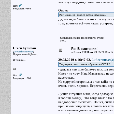
лавочку создадим, с золотым юанем 
Пол:
Репутация: +864
Quote:
Или ишак, но, скорее всего, падишах.
Да, тут надо было ставить планку как
тому времени всё уже нафиг устареет, 
- Удельный вес ядра твоей планеты думай!
- Эээ...
Green Eyesman
Re: В смятении!
[
]
Добрый волшебник
«
Ответ #1616 от
29.05.2019 в 17
Прирожденный Джаец
29.05.2019 в 16:47:02,
Luficer писал(a)
И тишина...
Ты уверен, что хочешь обратно в СССР?
- дык, я в нем и не было-то никогда то
И нет - не хочу. И на Мадагаскар не х
Пол:
насекомых.
Репутация: +680
Но с другой стороны, а в чем кайф по
очень-очень хорошо. Перестаешь вери
Лучше ситуация была, когда доллар за 
я вообще молчу). Что тогда было? По-
неодобрение высказать. Но нет, снач
принятыми защищать, а потом влезать в
все остальные должны у нее разрешени