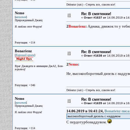
Deleatur (лат.) - Стереть все, совсем все!
Nemo
Re: В смятении!
[
]
капитан
«
Ответ #1637 от
14.06.2019 в 14
Прирожденный Джаец
2
Bonarienz
:
Аднака, движок то у тебю
Я люблю этот Форум!
Репутация: +114
Bonarienz
Re: В смятении!
[
]
Хороший ариец
«
Ответ #1638 от
14.06.2019 в 16
2
Nemo
:
Враг Джавдета в анимации ДжА2, Бон-
а-рьен-ц!
Не, высокооборотный дизель с наддув
Репутация: +346
Deleatur (лат.) - Стереть все, совсем все!
Nemo
Re: В смятении!
[
]
капитан
«
Ответ #1639 от
14.06.2019 в 16
Прирожденный Джаец
14.06.2019 в 16:41:24,
Bonarienz писал
Я люблю этот Форум!
высокооборотный дизель с наддувом
С пердотурбонаддувом.
Репутация: +114