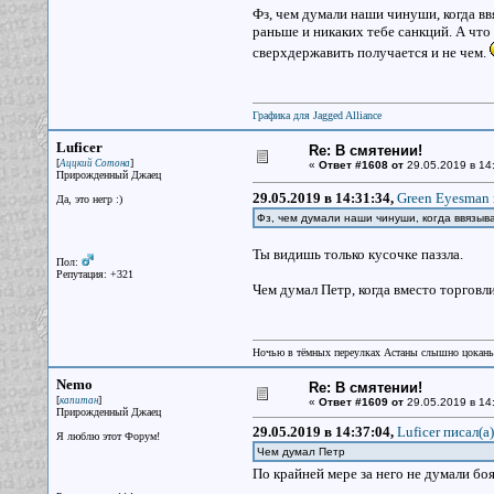
Фз, чем думали наши чинуши, когда в
раньше и никаких тебе санкций. А что 
сверхдержавить получается и не чем.
Графика для Jagged Alliance
Luficer
Re: В смятении!
[
]
Аццкий Сотона
«
Ответ #1608 от
29.05.2019 в 14
Прирожденный Джаец
29.05.2019 в 14:31:34,
Green Eyesman 
Да, это негр :)
Фз, чем думали наши чинуши, когда ввязыв
Ты видишь только кусочке паззла.
Пол:
Репутация: +321
Чем думал Петр, когда вместо торговли
Ночью в тёмных переулках Астаны слышно цокань
Nemo
Re: В смятении!
[
]
капитан
«
Ответ #1609 от
29.05.2019 в 14
Прирожденный Джаец
29.05.2019 в 14:37:04,
Luficer писал(a)
Я люблю этот Форум!
Чем думал Петр
По крайней мере за него не думали бо