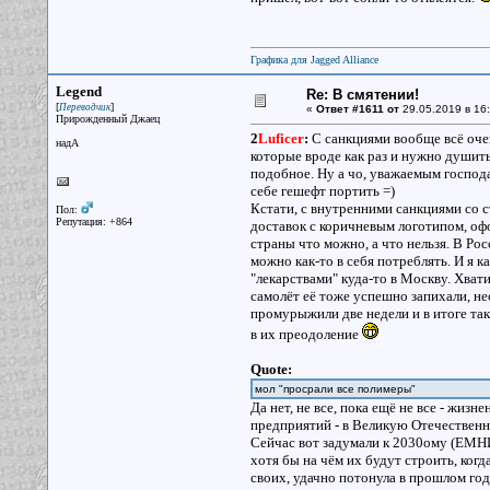
Графика для Jagged Alliance
Legend
Re: В смятении!
[
]
Переводчик
«
Ответ #1611 от
29.05.2019 в 16:
Прирожденный Джаец
2
Luficer
:
С санкциями вообще всё очен
надА
которые вроде как раз и нужно душить,
подобное. Ну а чо, уважаемым господа
себе гешефт портить =)
Кстати, с внутренними санкциями со с
Пол:
Репутация: +864
доставок с коричневым логотипом, офо
страны что можно, а что нельзя. В Ро
можно как-то в себя потреблять. И я 
"лекарствами" куда-то в Москву. Хвати
самолёт её тоже успешно запихали, нес
промурыжили две недели и в итоге таки
в их преодоление
Quote:
мол "просрали все полимеры"
Да нет, не все, пока ещё не все - жи
предприятий - в Великую Отечественну
Сейчас вот задумали к 2030ому (ЕМНИ
хотя бы на чём их будут строить, ког
своих, удачно потонула в прошлом год