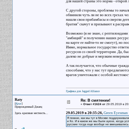
для нашей страны это норма - открой 
С другой стороны, проблемы то начал
обвинили чуть ли не во всех грехах ч
нашли свои прибамбасы и свергли деге
братия" скачут и призывают к расправ
Возможно (я не знаю, с рептилоидами
"амбиций" и получению наших ресурсо
на карте ее найти-то не смогут), но п
Иммо, нормальное государство ответил
ресурсов со своей территории. Да, был
далеко не добрые и мерзким неверным
А так получается, что обычные гражда
способами, что у нас тут предлагаются
врагов уничтожали с особой жестокост
Графика для Jagged Alliance
Raty
Re: В смятении!
[
]
Крыс
«
Ответ #1624 от
29.05.2019 в 20
Прирожденный Джаец
29.05.2019 в 20:35:26,
Green Eyesman 
Здесь красивая местность...
Я помню, как мы тут в Москве поддерживал
и Ко. И в каком же мы были ауехе, когда у
русские тогда еще вообще не вмешивались