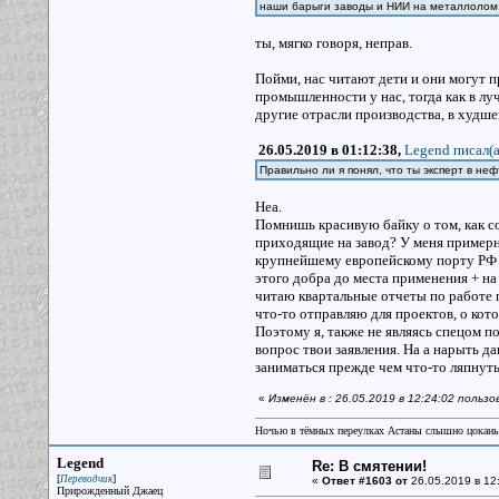
наши барыги заводы и НИИ на металлоло
ты, мягко говоря, неправ.
Пойми, нас читают дети и они могут 
промышленности у нас, тогда как в л
другие отрасли производства, в худше
26.05.2019 в 01:12:38,
Legend писал(a
Правильно ли я понял, что ты эксперт в н
Неа.
Помнишь красивую байку о том, как с
приходящие на завод? У меня примерн
крупнейшему европейскому порту РФ и
этого добра до места применения + на
читаю квартальные отчеты по работе п
что-то отправляю для проектов, о кот
Поэтому я, также не являясь спецом п
вопрос твои заявления. На а нарыть да
заниматься прежде чем что-то ляпнуть
«
Изменён в : 26.05.2019 в 12:24:02 пользо
Ночью в тёмных переулках Астаны слышно цокань
Legend
Re: В смятении!
[
]
Переводчик
«
Ответ #1603 от
26.05.2019 в 12
Прирожденный Джаец