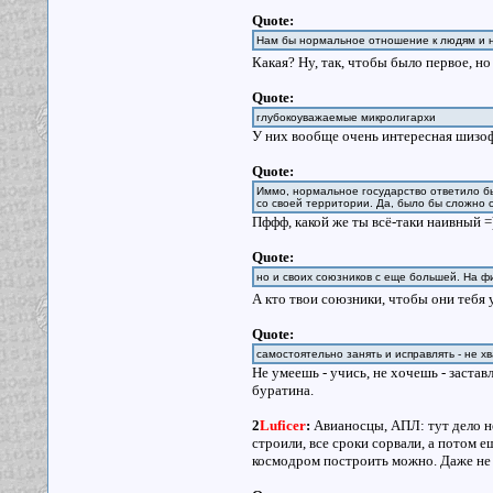
Quote:
Нам бы нормальное отношение к людям и н
Какая? Ну, так, чтобы было первое, н
Quote:
глубокоуважаемые микролигархи
У них вообще очень интересная шизоф
Quote:
Иммо, нормальное государство ответило бы
со своей территории. Да, было бы сложно с
Пффф, какой же ты всё-таки наивный =
Quote:
но и своих союзников с еще большей. На ф
А кто твои союзники, чтобы они тебя
Quote:
самостоятельно занять и исправлять - не хв
Не умеешь - учись, не хочешь - заставл
буратина.
2
Luficer
:
Авианосцы, АПЛ: тут дело не
строили, все сроки сорвали, а потом 
космодром построить можно. Даже не х