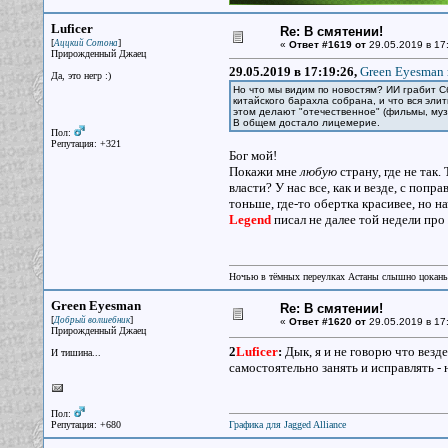
Luficer
Re: В смятении!
[
]
Аццкий Сотона
«
Ответ #1619 от
29.05.2019 в 17
Прирожденный Джаец
29.05.2019 в 17:19:26,
Green Eyesman 
Да, это негр :)
Но что мы видим по новостям? ИИ грабит Сб
китайского барахла собрана, и что вся эли
этом делают "отечественное" (фильмы, музы
В общем достало лицемерие.
Пол:
Репутация: +321
Бог мой!
Покажи мне
любую
страну, где не так
власти? У нас все, как и везде, с попр
тоньше, где-то обертка красивее, но н
Legend
писал не далее той недели про
Ночью в тёмных переулках Астаны слышно цокань
Green Eyesman
Re: В смятении!
[
]
Добрый волшебник
«
Ответ #1620 от
29.05.2019 в 17
Прирожденный Джаец
2
Luficer
:
Дык, я и не говорю что везде
И тишина...
самостоятельно занять и исправлять - 
Пол:
Репутация: +680
Графика для Jagged Alliance