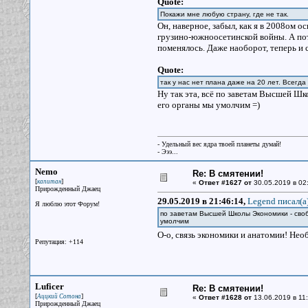
Quote:
Покажи мне любую страну, где не так.
Он, наверное, забыл, как я в 2008ом 
грузино-южноосетинской войны. А по
поменялось. Даже наоборот, теперь и 
Quote:
так у нас нет плана даже на 20 лет. Всегда 
Ну так эта, всё по заветам Высшей Ш
его органы мы умолчим =)
- Удельный вес ядра твоей планеты думай!
- Эээ...
Nemo
Re: В смятении!
[
]
капитан
«
Ответ #1627 от
30.05.2019 в 02
Прирожденный Джаец
29.05.2019 в 21:46:14,
Legend писал(a
Я люблю этот Форум!
по заветам Высшей Школы Экономики - сво
умолчим
О-о, связь экономики и анатомии! Не
Репутация: +114
Luficer
Re: В смятении!
[
]
Аццкий Сотона
«
Ответ #1628 от
13.06.2019 в 11:
Прирожденный Джаец