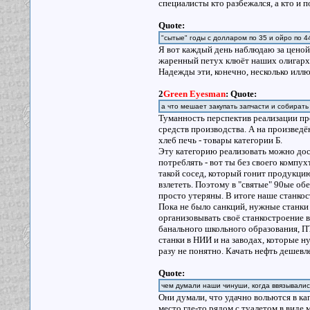
специалисты кто разбежался, а кто и п
Quote:
"сытые" годы с долларом по 35 и ойро по 4
Я вот каждый день наблюдаю за ценой н
жаренный петух клюёт наших олигархо
Надежды эти, конечно, несколько иллю
2
Green Eyesman
:
Quote:
а что мешает закупать запчасти и собирать
Туманность перспектив реализации про
средств производства. А на произведён
хлеб печь - товары категории Б.
Эту категорию реализовать можно дост
потреблять - вот ты без своего компу
такой сосед, который гонит продукцию
взлететь. Поэтому в "святые" 90ые об
просто утеряны. В итоге наше станко
Пока не было санкций, нужные станки 
организовывать своё станкостроение вс
банального школьного образования, ПТ
станки в НИИ и на заводах, которые ну
разу не понятно. Качать нефть дешевле
Quote:
чем думали наши чинуши, когда ввязывалис
Они думали, что удачно вольются в к
место где-то рядом с туалетом в виде