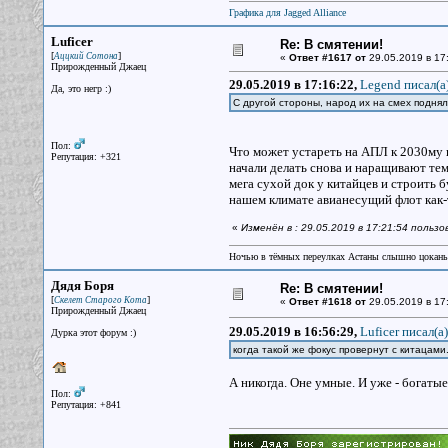
Графика для Jagged Alliance
Luficer
Re: В смятении!
[
]
Аццкий Сотона
«
Ответ #1617 от
29.05.2019 в 17
Прирожденный Джаец
29.05.2019 в 17:16:22,
Legend писал(a
Да, это негр :)
С другой стороны, народ их на смех подня
Пол:
Что может устареть на АПЛ к 2030му г
Репутация: +321
начали делать снова и наращивают тем
мега сухой док у китайцев и строить б
нашем климате авианесущий флот как-
«
Изменён в : 29.05.2019 в 17:21:54 пользо
Ночью в тёмных переулках Астаны слышно цокань
Дядя Боря
Re: В смятении!
[
]
Скелет Старого Кота
«
Ответ #1618 от
29.05.2019 в 17
Прирожденный Джаец
29.05.2019 в 16:56:29,
Luficer писал(a)
Дурка этот форум :)
когда такой же фокус провернут с китацам
А никогда. Оне умные. И уже - богатые
Пол:
Репутация: +841