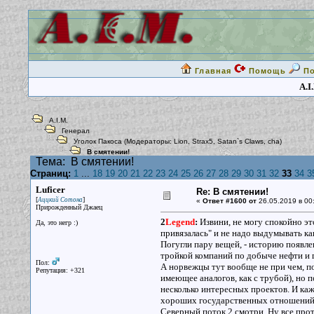
Главная
Помощь
П
A.I
A.I.M.
Генерал
Уголок Пакоса
(Модераторы:
Lion
,
Strax5
,
Satan`s Claws
,
cha
)
В смятении!
Тема:
В смятении!
Страниц:
1
...
18
19
20
21
22
23
24
25
26
27
28
29
30
31
32
33
34
3
Luficer
Re: В смятении!
[
]
Аццкий Сотона
«
Ответ #1600 от
26.05.2019 в 00
Прирожденный Джаец
2
Legend
:
Извини, не могу спокойно это
Да, это негр :)
привязалась" и не надо выдумывать к
Погугли пару вещей, - историю появле
тройкой компаний по добыче нефти и га
Пол:
А норвежцы тут вообще не при чем, по
Репутация: +321
имеющее аналогов, как с трубой), но 
несколько интересных проектов. И кажд
хороших государственных отношений
Северный поток 2 смотри. Ну все про