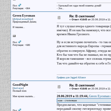
Пол:
- Удельный вес ядра твоей планеты думай!
Репутация: +864
- Эээ...
Green Eyesman
Re: В смятении!
[
]
Добрый волшебник
«
Ответ #1645 от
20.06.2019 в 11:
Прирожденный Джаец
Я тут слушал вчера одного товарищи 
И тишина...
имечко). И он как бы намекнул, что в
времен Ивана Грозного.
Ну и если историю почитать - то так о
Пол:
Репутация: +680
для истинного народа Европы - герма
обратно в северную Африку, откуда к
Кто бы там что бы не пшикал, но по 
И короли тамошние - все сплошь герма
Так что давайте-ка обратно к себе в Г
Графика для Jagged Alliance
GoodNight
Re: В смятении!
[
]
Злой ночи
«
Ответ #1646 от
20.06.2019 в 11:
Полный псих
20.06.2019 в 11:19:44,
Green Eyesman 
Мне нужно выпить...
нам - степнякам
Предполагаю, что коренные "степняки"
передавай своему гитлерюгенду приве
Пол: