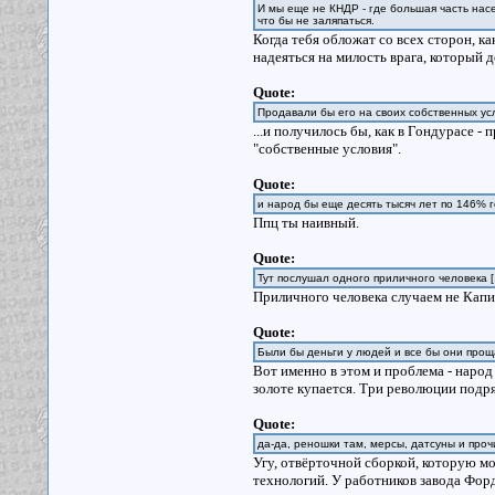
И мы еще не КНДР - где большая часть насе
что бы не заляпаться.
Когда тебя обложат со всех сторон, к
надеяться на милость врага, который 
Quote:
Продавали бы его на своих собственных ус
...и получилось бы, как в Гондурасе 
"собственные условия".
Quote:
и народ бы еще десять тысяч лет по 146% 
Ппц ты наивный.
Quote:
Тут послушал одного приличного человека [
Приличного человека случаем не Капи
Quote:
Были бы деньги у людей и все бы они прощ
Вот именно в этом и проблема - народ 
золоте купается. Три революции подря
Quote:
да-да, реношки там, мерсы, датсуны и проч
Угу, отвёрточной сборкой, которую мож
технологий. У работников завода Фор