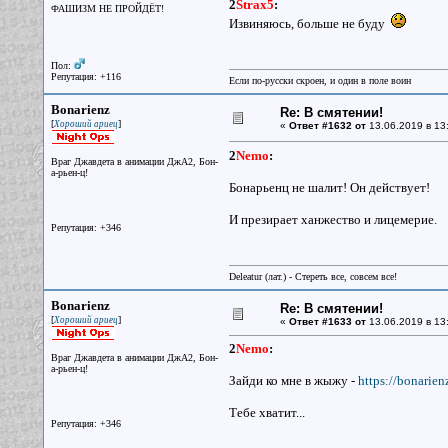
2
Strax5
:
ФАШИЗМ НЕ ПРОЙДЁТ!
Извиняюсь, больше не буду
Пол:
Репутация: +116
Если по-русски скроен, и один в поле воин
Bonarienz
Re: В смятении!
[
]
Хороший ариец
«
Ответ #1632 от
13.06.2019 в 13
2
Nemo
:
Враг Джавдета в анимации ДжА2, Бон-
а-рьен-ц!
Бонарьенц не шалит! Он действует!
И презирает ханжество и лицемерие.
Репутация: +346
Deleatur (лат.) - Стереть все, совсем все!
Bonarienz
Re: В смятении!
[
]
Хороший ариец
«
Ответ #1633 от
13.06.2019 в 13
2
Nemo
:
Враг Джавдета в анимации ДжА2, Бон-
а-рьен-ц!
Зайди ко мне в жыжу -
https://bonarien
Тебе хватит...
Репутация: +346