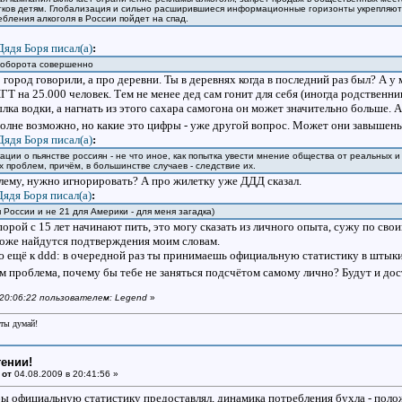
ков детям. Глобализация и сильно расширившиеся информационные горизонты укрепляют 
ебления алкоголя в России пойдет на спад.
Дядя Боря писал(a)
:
з оборота совершенно
 город говорили, а про деревни. Ты в деревнях когда в последний раз был? А у 
 ПГТ на 25.000 человек. Тем не менее дед сам гонит для себя (иногда родственн
лка водки, а нагнать из этого сахара самогона он может значительно больше. А
полне возможно, но какие это цифры - уже другой вопрос. Может они завышен
Дядя Боря писал(a)
:
ации о пьянстве россиян - не что иное, как попытка увести мнение общества от реальных 
х проблем, причём, в большинстве случаев - следствие их.
блему, нужно игнорировать? А про жилетку уже ДДД сказал.
Дядя Боря писал(a)
:
я России и не 21 для Америки - для меня загадка)
орой с 15 лет начинают пить, это могу сказать из личного опыта, сужу по сво
 тоже найдутся подтверждения моим словам.
ю ещё к ddd: в очередной раз ты принимаешь официальную статистику в штыки
чём проблема, почему бы тебе не заняться подсчётом самому лично? Будут и д
в 20:06:22 пользователем: Legend
»
еты думай!
тении!
 от
04.08.2009 в 20:41:56 »
бы официальную статистику предоставлял, динамика потребления бухла - пол