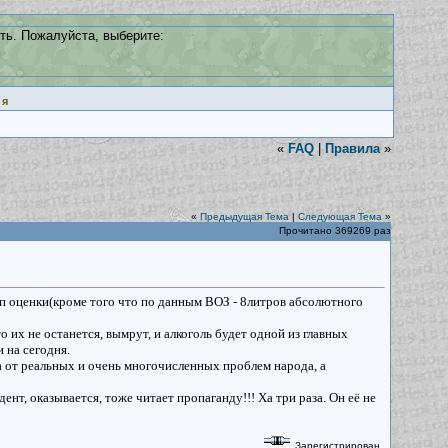
ть. Пожалуйста, выберите:
ия
«
FAQ
|
Правила
»
«
Предыдущая Тема
|
Следующая Тема
»
Прочитано 369269 раз
п оценки(кроме того что по данным ВОЗ - 8литров абсолютного
то их не останется, вымрут, и алкоголь будет одной из главных
и на сегодня.
а от реальных и очень многочисленных проблем народа, а
нт, оказывается, тоже читает пропаганду!!! Ха три раза. Он её не
Зарегистрирован