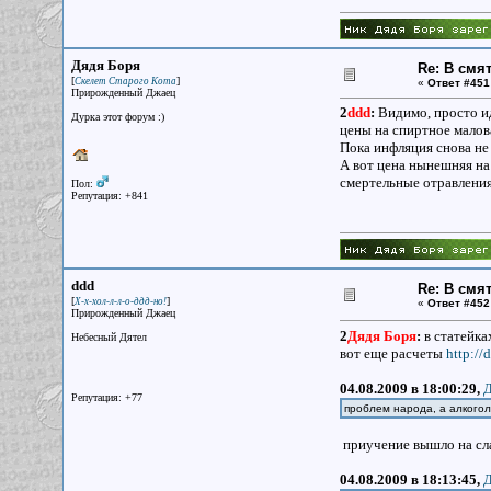
Дядя Боря
Re: В смя
[
]
Скелет Старого Кота
«
Ответ #451
Прирожденный Джаец
2
ddd
:
Видимо, просто ид
Дурка этот форум :)
цены на спиртное малова
Пока инфляция снова не 
А вот цена нынешняя на
смертельные отравления
Пол:
Репутация: +841
ddd
Re: В смя
[
]
Х-х-хол-л-л-о-ддд-но!
«
Ответ #452
Прирожденный Джаец
2
Дядя Боря
:
в статейка
Небесный Дятел
вот еще расчеты
http:/
04.08.2009 в 18:00:29,
Д
Репутация: +77
проблем народа, а алкоголи
приучение вышло на слав
04.08.2009 в 18:13:45,
Д