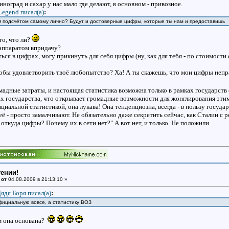
 виноград и сахар у нас мало где делают, в основном - привозное.
Legend писал(a)
:
ся подсчётом самому лично? Будут и достоверные цифры, которые ты нам и предоставишь
го, что ли?
 аппаратом впридачу?
ься в цифрах, могу прикинуть для себя цифры (ну, как для тебя - по стоимости 
Чтобы удовлетворить твоё любопытство? Ха! А ты скажешь, что мои цифры непра
мадные затраты, и настоящая статистика возможна только в рамках государст
ах государства, что открывает громадные возможности для жонглирования этим
иальной статистикой, она лукава! Она тенденциозна, всегда - в пользу государс
ё - просто замалчивают. Не обязательно даже секретить сейчас, как Сталин с р
а откуда цифры? Почему их в сети нет?" А вот нет, и только. Не положили.
тении!
 от
04.08.2009 в 21:13:10 »
ядя Боря писал(a)
:
официальную вовсе, а статистику ВОЗ
ем она основана?