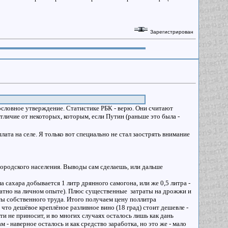
Зарегистрирован
олословное утверждение. Статистике РБК - верю. Они считают
отличие от некоторых, которым, если Путин (раньше это была -
плата на селе. Я только вот специально не стал заострять внимание
 городского населения. Выводы сам сделаешь, или дальше
а сахара добывается 1 литр дрянного самогона, или же 0,5 литра -
кратно на личном опыте). Плюс существенные затраты на дрожжи и
раты собственного труда. Итого получаем цену поллитра
что дешёвое креплёное разливное вино (18 град) стоит дешевле -
ти не приносит, и во многих случаях осталось лишь как дань
- наверное осталось и как средство заработка, но это же - мало