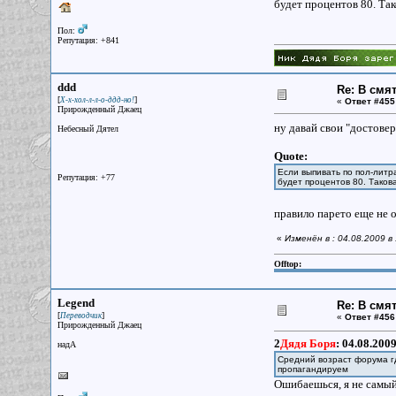
будет процентов 80. Та
Пол:
Репутация: +841
ddd
Re: В смя
[
]
Х-х-хол-л-л-о-ддд-но!
«
Ответ #455
Прирожденный Джаец
ну давай свои "достов
Небесный Дятел
Quote:
Если выпивать по пол-литр
Репутация: +77
будет процентов 80. Таков
правило парето еще не 
«
Изменён в : 04.08.2009 в
Offtop:
Legend
Re: В смя
[
]
Переводчик
«
Ответ #456
Прирожденный Джаец
2
Дядя Боря
:
04.08.2009
надА
Средний возраст форума гд
пропагандируем
Ошибаешься, я не самый