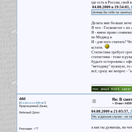
где есть в России, свой
04.08.2009 в 19:54:01,
почему бы тебе не занять
Делать мне больше нече
Я что - Госкомстат с их
Я - имею право сомневат
не Медвед я.
И - для чего считать? 
кстати.
Статистика требует гро
статистики - тоже в рук
будьте осторожны с офиц
"методику" нужную, то е
всё, сразу же вопрос - "
ddd
Re: В смя
[
]
Х-х-хол-л-л-о-ддд-но!
«
Ответ #459
Прирожденный Джаец
04.08.2009 в 21:03:57,
Д
Небесный Дятел
Но, в данном случае - не 
а как ты думаешь, на ч
Репутация: +77