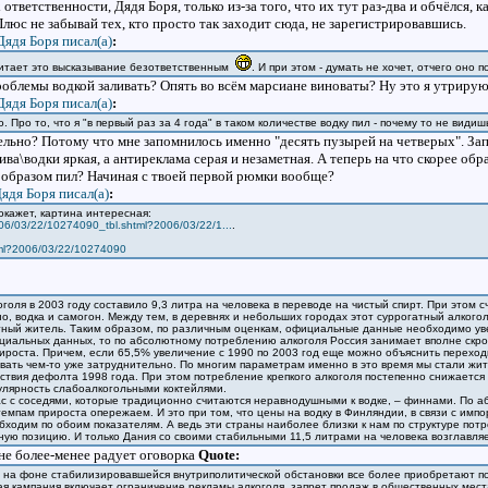
ответственности, Дядя Боря, только из-за того, что их тут раз-два и обчёлся, к
Плюс не забывай тех, кто просто так заходит сюда, не зарегистрировавшись.
Дядя Боря писал(a)
:
считает это высказывание безответственным
. И при этом - думать не хочет, отчего оно п
роблемы водкой заливать? Опять во всём марсиане виноваты? Ну это я утрирую,
Дядя Боря писал(a)
:
 Про то, что я "в первый раз за 4 года" в таком количестве водку пил - почему то не видиш
льно? Потому что мне запомнилось именно "десять пузырей на четверых". Зап
ива\водки яркая, а антиреклама серая и незаметная. А теперь на что скорее об
образом пил? Начиная с твоей первой рюмки вообще?
ядя Боря писал(a)
:
 покажет, картина интересная:
s/2006/03/22/10274090_tbl.shtml?2006/03/22/1...
.
.shtml?2006/03/22/10274090
голя в 2003 году составило 9,3 литра на человека в переводе на чистый спирт. При этом с
о, водка и самогон. Между тем, в деревнях и небольших городах этот суррогатный алкого
тный житель. Таким образом, по различным оценкам, официальные данные необходимо увел
ициальных данных, то по абсолютному потреблению алкоголя Россия занимает вполне скр
ироста. Причем, если 65,5% увеличение с 1990 по 2003 год еще можно объяснить переход
вать чем-то уже затруднительно. По многим параметрам именно в это время мы стали жит
ствия дефолта 1998 года. При этом потребление крепкого алкоголя постепенно снижается
лярность слабоалкогольными коктейлями.
ас с соседями, которые традиционно считаются неравнодушными к водке, – финнами. По 
темпам прироста опережаем. И это при том, что цены на водку в Финляндии, в связи с импо
бходим по обоим показателям. А ведь эти страны наиболее близки к нам по структуре потре
ую позицию. И только Дания со своими стабильными 11,5 литрами на человека возглавляе
оне более-менее радует оговорка
Quote:
ы на фоне стабилизировавшейся внутриполитической обстановки все более приобретают п
ая кампания включает ограничение рекламы алкоголя, запрет продаж в общественных мест