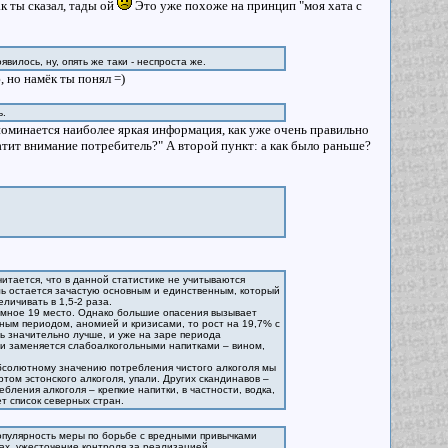
ак ты сказал, тады ой
Это уже похоже на принцип "моя хата с
оявилось, ну, опять же таки - неспроста же.
 но намёк ты понял =)
ь.
оминается наиболее яркая информация, как уже очень правильно
ратит внимание потребитель?" А второй пункт: а как было раньше?
читается, что в данной статистике не учитываются
ль остается зачастую основным и единственным, который
ичивать в 1,5-2 раза.
омное 19 место. Однако большие опасения вызывает
ным периодом, аномией и кризисами, то рост на 19,7% с
ь значительно лучше, и уже на заре периода
 и заменяется слабоалкогольными напитками – вином,
абсолютному значению потребления чистого алкоголя мы
ртом эстонского алкоголя, упали. Других скандинавов –
бления алкоголя – крепкие напитки, в частности, водка,
т список северных стран.
опулярность меры по борьбе с вредными привычками
ах, ужесточение контроля за реализацией