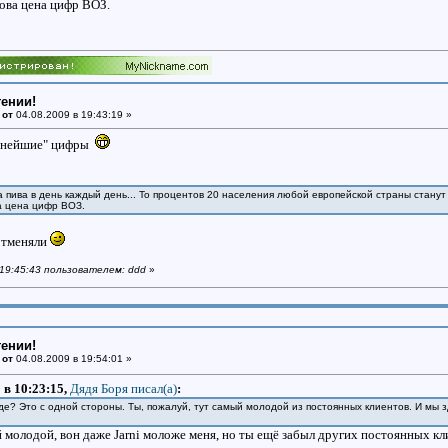
кова цена цифр ВОЗ.
тении!
 от
04.08.2009 в 19:43:19 »
ернейшие" цифры
а пива в день каждый день... То процентов 20 населения любой европейской страны станут
а цена цифр ВОЗ.
отменяли
 19:45:43 пользователем: ddd
»
тении!
 от
04.08.2009 в 19:54:01 »
 в 10:23:15,
Дядя Боря писал(a)
:
е? Это с одной стороны. Ты, пожалуй, тут самый молодой из постоянных клиентов. И мы з
 молодой, вон даже Jarni моложе меня, но ты ещё забыл других постоянных кл