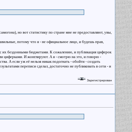
самогона), но вот статистику по стране мне не предоставляют, увы,
вильные, потому что я - не официальное лицо, и будешь прав,
в с их бездонными бюджетами. К сожалению, и публикация циферок
и циферками. И жонглируют. А я - смотрю на это, и говорю -
тва. А если уж её нельзя никак подогнать - обойти - создать
езультатами переписи сделал, достаточно не публиковать в сети - и
Зарегистрирован