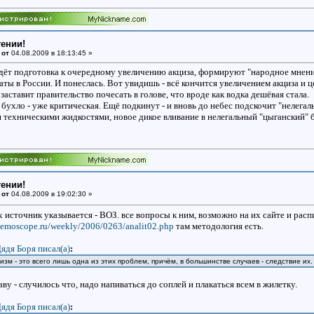
тении!
 от
04.08.2009 в 18:13:45 »
ёт подготовка к очередному увеличению акциза, формируют "народное мнение" 
ты в России. И понеслась. Вот увидишь - всё кончится увеличением акциза и цен
заставит правительство почесать в голове, что вроде как водка дешёвая стала.
 бухло - уже критическая. Ещё подкинут - и вновь до небес подскочит "нелега
 техническими жидкостями, новое дикое вливание в нелегальный "цыганский" би
тении!
 от
04.08.2009 в 19:02:30 »
х источник указывается - ВОЗ. все вопросы к ним, возможно на их сайте и расп
/demoscope.ru/weekly/2006/0263/analit02.php
там методология есть.
ядя Боря писал(a)
:
зм - это всего лишь одна из этих проблем, причём, в большинстве случаев - следствие их.
у - случилось что, надо напиваться до соплей и плакаться всем в жилетку.
ядя Боря писал(a)
: