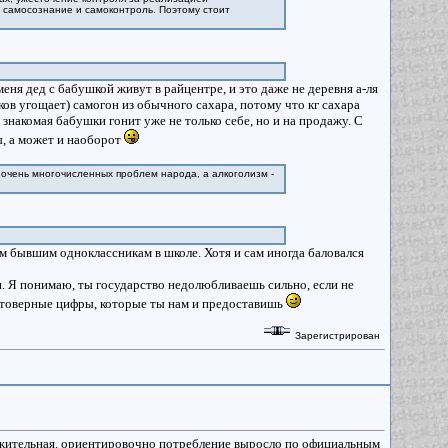
самосознание и самоконтроль. Поэтому стоит
меня дед с бабушкой живут в райцентре, и это даже не деревня а-ля
иков угощает) самогон из обычного сахара, потому что кг сахара
 знакомая бабушки гонит уже не только себе, но и на продажу. С
ы, а может и наоборот
и очень многочисленных проблем народа, а алкоголизм -
им бывшим одноклассникам в школе. Хотя и сам иногда баловался
. Я понимаю, ты государство недолюбливаешь сильно, если не
остоверные цифры, которые ты нам и предоставишь
Зарегистрирован
ожительная. ориентировочно потребление выросло по официальным