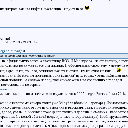
тих цифрах. так что цифры "настоящие" жду от него
тении!
 от
04.08.2009 в 21:03:57 »
egend писал(a)
:
маешь официальную статистику в штыки
 - не официальную вовсе, а статистику ВОЗ. И Минздрава - не статистику, а г
м политика не нужна вовсе для цифири. И обосновываю свою веру - неверу, в 
жды два - пять, то - ого, официальная статистика - ну конечно же пять!!!
 там гонят. По многим причинам, одна (главная) из которых - резко мЕньшая зар
есной причине - а сколько народу там сейчас живёт по сравнению с городом?
 нет основания не верить
n/oon.shtml
ля нас излишне, но из неё можно выудить что в 2005 году в России было 72 %
рознице килограмм сахара стоит уже 34 рубля (больше 1 доллара). Из килограмм
ик со стажем знаю это не из статистики и рассказрв деда, а проверил неодно
, дрова, уголь - они сейчас тоже денег стоят и в деревне, немалых). Плюс зат
 сравнимой с ценой обычной водки (примерно 50р поллитра). И обнаруживаем, 
могоноварение сейчас невыгодно, оно - на грани самоокупаемости, прибыли поч
я, если есть доступ к дешёвым (или ворованным) сахаросодержащим продуктам 