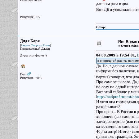
данным раза в два.
Вот ДБ и усомнился в э
Репутация: +77
Offtop:
Дядя Боря
Re: В смя
[
]
Скелет Старого Кота
«
Ответ #458
Прирожденный Джаец
04.08.2009 в 19:54:01,
L
Дурка этот форум :)
в очередной раз ты прини
Да. Но, в данном случае
цифирки без политики, и
Пол:
партия) говорит, что два
Репутация: +841
Про самогон и село. Да,
по селу по одной интер
Вот этой таблице у меня
http://nadprof.ru/test/oo
И хотя она громоздкая д
разжёвывать?
Про цены... В России в 
хорошего (как самогонщ
электроэнергию (или газ
качественного самогона
40р за литр! Итого - са
привычке, традиции. Хот