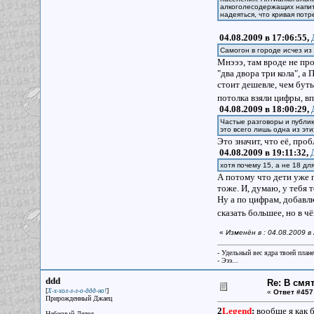
алкоголесодержащих напит
надеяться, что кривая потр
04.08.2009 в 17:06:55,
Самогон в городе исчез и
Мнэээ, там вроде не про
"два двора три кола", а
стоит дешевле, чем буты
потолка взяли цифры, в
04.08.2009 в 18:00:29,
Частые разговоры и публик
это всего лишь одна из эти
Это значит, что её, про
04.08.2009 в 19:11:32,
хотя почему 15, а не 18 дл
А потому что дети уже п
тоже. И, думаю, у тебя
Ну а по цифрам, добавл
сказать большее, но в 
«
Изменён в : 04.08.2009 
- Удельный вес ядра твоей план
- Эээ...
ddd
Re: В смя
[
]
Х-х-хол-л-л-о-ддд-но!
«
Ответ #457
Прирожденный Джаец
2
Legend
:
вообще я как 
Небесный Дятел