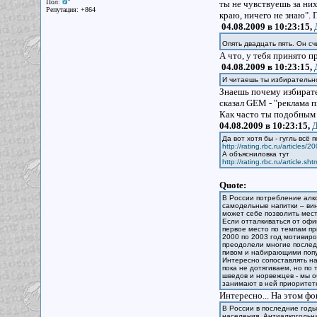
Пол:
ты не чувствуешь за них 
Репутация: +864
краю, ничего не знаю". 
04.08.2009 в 10:23:15,
Опять двадцать пять. Он 
А что, у тебя принято п
04.08.2009 в 10:23:15,
И читаешь ты избирательно.
Знаешь почему избирате
сказал GEM - "реклама п
Как часто ты подобным 
04.08.2009 в 10:23:15,
Д
Да вот хотя бы - гугль всё
http://rating.rbc.ru/article
А объясниловка тут
http://rating.rbc.ru/article
Quote:
В России потребление алко
самодельные напитки – вин
может себе позволить мес
Если отталкиваться от оф
первое место по темпам пр
2000 по 2003 год мотивиро
преодолели многие послед
пивом и набирающими попу
Интересно сопоставлять н
пока не дотягиваем, но по 
шведов и норвежцев - мы о
занимают в ней приоритетн
Интересно... На этом ф
В России в последние год
населения. Антиалкогольн