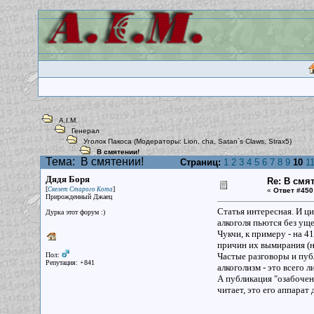
A.I.M.
Генерал
Уголок Пакоса
(Модераторы:
Lion
,
cha
,
Satan`s Claws
,
Strax5
)
В смятении!
Тема:
В смятении!
Страниц:
1
2
3
4
5
6
7
8
9
10
1
Дядя Боря
Re: В смя
[
]
Скелет Старого Кота
«
Ответ #450
Прирожденный Джаец
Статья интересная. И ц
Дурка этот форум :)
алкоголя пьются без уще
Чукчи, к примеру - на 41
причин их вымирания (н
Пол:
Частые разговоры и пуб
Репутация: +841
алкоголизм - это всего 
А публикация "озабоченн
читает, это его аппарат