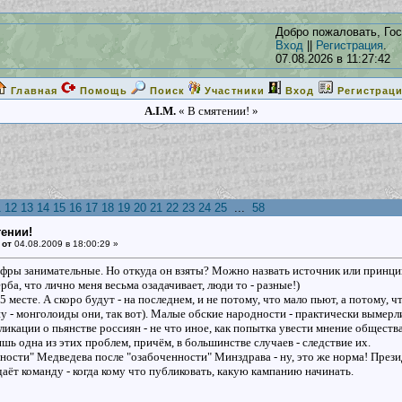
Добро пожаловать, Гос
Вход
||
Регистрация
.
07.08.2026 в 11:27:42
Главная
Помощь
Поиск
Участники
Вход
Регистрац
A.I.M.
« В смятении! »
1
12
13
14
15
16
17
18
19
20
21
22
23
24
25
...
58
тении!
 от
04.08.2009 в 18:00:29 »
ифры занимательные. Но откуда он взяты? Можно назвать источник или принци
рба, что лично меня весьма озадачивает, люди то - разные!)
5 месте. А скоро будут - на последнем, и не потому, что мало пьют, а потому, ч
у - монголоиды они, так вот). Малые обские народности - практически вымерл
ликации о пьянстве россиян - не что иное, как попытка увести мнение обществ
лишь одна из этих проблем, причём, в большинстве случаев - следствие их.
ости" Медведева после "озабоченности" Минздрава - ну, это же норма! Президе
 даёт команду - когда кому что публиковать, какую кампанию начинать.