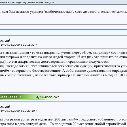
товка к очередному увеличению акциза
. сам был немного удивлен "озабоченностью", хотя до этого столько лет молчали
тении!
 от
04.08.2009 в 19:11:32 »
статистика прямая - то есть цифры получены пересчётом, например - сосчитать,
я литража и поделить на число людей старше 15 лет (как это принято по отнош
адка), то эти цифры весьма достоверными и сравнимыми получаются.
силу "методология" - тут начинаются всяческие спекуляции, притягивания за уш
ичём - совершенно безответственное. А собственное существование оправдыват
ых мною "зелёных", не более того, пример с 8 литрами алкоголя в год на ЛЮ
тении!
 от
04.08.2009 в 19:20:19 »
оголя равны 20 литрам водки или 200 литрам 4-х градусного (обычного, то ест
итра пива в день каждый день... То процентов 20 населения любой европейской