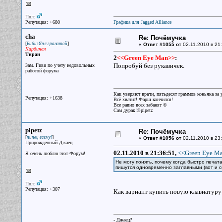
Пол:
Репутация: +680
Графика для Jagged Alliance
cha
Re: Почёмучка
[
]
БибизЯн с гранатой
«
Ответ #1055 от
02.11.2010 в 21:
Кардинал
Тиран
2
<<Green Eye Man>>
:
Попробуй без рукавичек.
Зам. Гиви по учету недовольных
работой форума
Как уверяют врачи, пятьдесят граммов коньяка за у
Репутация: +1638
Всё хватит! Фарш кончился!
Все равно всех забанят ©
Сам дурак!©pipetz
pipetz
Re: Почёмучка
[
]
пипец всему!
«
Ответ #1056 от
02.11.2010 в 23:
Прирожденный Джаец
02.11.2010 в 21:36:51,
<<Green Eye Ma
Я очень люблю этот Форум!
Не могу понять, почему когда быстро печа
пишутся одновременно заглавными (вот и с
Пол:
Репутация: +307
Как вариант купить новую клавиатуру 
- Джаец?