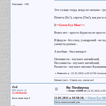
Репутация: +346
Это только тогда, когда по-латыни - тро
Помета (Sic!), сиречь (Так!), как раз
2
<<Green Eye Man>>
:
Вовсе нет - просто йуристы не просто 
И форум - без спец. ухищрений - не по
умляуты разные...
А вообще - был анекдот:
Оптимисты - изучают английский,
Пессимисты - изучают китайский,
Реалисты - изучают автомат Калашник
«
Изменён в : 21.01.2011 в 20:12:50 пользо
Deleatur (лат.) - Стереть все, совсем все!
Zed
Re: Почёмучка
[
]
SIG edition ;)
«
Ответ #1090 от
21.01.2011 в 20:
A.I.M.Director
21.01.2011 в 19:58:10,
<<Green Eye Ma
Была такая игра Z
Хоть клингонский учи.