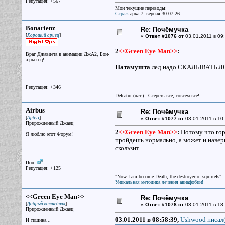
Репутация: +567
Мои текущие переводы:
Страж
арка 7, версия 30.07.26
Bonarienz
Re: Почёмучка
[
]
Хороший ариец
«
Ответ #1076 от
03.01.2011 в 09:
2
<<Green Eye Man>>
:
Враг Джавдета в анимации ДжА2, Бон-
а-рьен-ц!
Патамушта
лед надо СКАЛЫВАТЬ ЛОМО
Репутация: +346
Deleatur (лат.) - Стереть все, совсем все!
Airbus
Re: Почёмучка
[
]
Арбуз
«
Ответ #1077 от
03.01.2011 в 10:
Прирожденный Джаец
2
<<Green Eye Man>>
:
Потому что гора
Я люблю этот Форум!
пройдешь нормально, а может и навернеш
скользит.
Пол:
Репутация: +125
"Now I am become Death, the destroyer of squirrels"
Уникальная методика лечения авиафобии!
<<Green Eye Man>>
Re: Почёмучка
[
]
Добрый волшебник
«
Ответ #1078 от
03.01.2011 в 18:
Прирожденный Джаец
03.01.2011 в 08:58:39,
Ushwood писал(
И тишина...