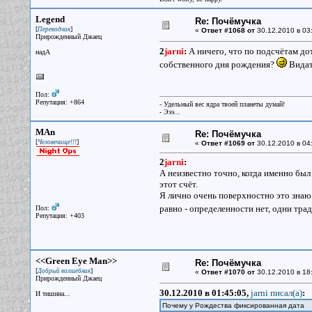
Legend
Re: Почёмучка
[
]
Переводчик
«
Ответ #1068 от
30.12.2010 в 03
Прирожденный Джаец
2
jarni
:
А ничего, что по подсчётам до
надА
собственного дня рождения?
Видат
Пол:
Репутация: +864
- Удельный вес ядра твоей планеты думай!
- Эээ...
MAn
Re: Почёмучка
[
]
Человечище!!!
«
Ответ #1069 от
30.12.2010 в 04
2
jarni
:
А неизвестно точно, когда именно был 
этот счёт.
Я лично очень поверхностно это знаю
равно - определенности нет, одни тр
Пол:
Репутация: +403
<<Green Eye Man>>
Re: Почёмучка
[
]
Добрый волшебник
«
Ответ #1070 от
30.12.2010 в 18
Прирожденный Джаец
30.12.2010 в 01:45:05,
jarni писал(a)
:
И тишина...
Почему у Рождества фиксированная дата