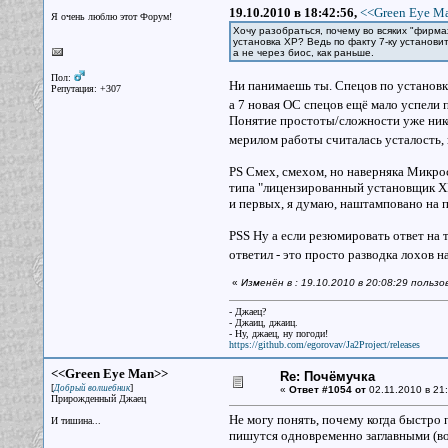
19.10.2010 в 18:42:56,
<<Green Eye Ma
Я очень люблю этот Форум!
Хочу разобраться, почему во всяких "фирма
установка ХР? Ведь по факту 7-ку установит
а не через биос, как раньше.
Пол:
Ни панимаешь ты. Спецов по установке
Репутация: +307
а 7 новая ОС спецов ещё мало успели
Понятие простоты/сложности уже нико
мерилом работы считалась усталость,
PS Смех, смехом, но наверняка Микро
типа "лицензированный установщик ХР
и первых, я думаю, наштамповано на 
PSS Ну а если резюмировать ответ на т
ответил - это просто разводка лохов н
«
Изменён в : 19.10.2010 в 20:08:29 пользо
- Джаец?
- Джаиц, джаиц.
- Ну, джаец, ну погоди!
https://github.com/egorovav/Ja2Project/releases
<<Green Eye Man>>
Re: Почёмучка
[
]
Добрый волшебник
«
Ответ #1054 от
02.11.2010 в 21:
Прирожденный Джаец
Не могу понять, почему когда быстро 
И тишина...
пишутся одновременно заглавными (во