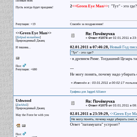
Полный псих
2
<<Green Eye Man>>
:
"Тут" - это где?
Пусть всегда будет праздник!
Репутация: +19
Спасибо за поздравления!
<<Green Eye Man>>
Re: Почёмучка
[
]
Добрый волшебник
«
Ответ #1074 от
02.01.2011 в 23:
Прирожденный Джаец
02.01.2011 в 07:46:28,
Новый Год писа
И тишина...
"Тут" - это где?
- в древнем Риме. Тогдашний Цезарь та
Пол:
---
Репутация: +680
Не могу понять, почему надо убирать 
«
Изменён в : 03.01.2011 в 00:02:17 польз
Графика для Jagged Alliance
Ushwood
Re: Почёмучка
[
]
ДжАдай
«
Ответ #1075 от
03.01.2011 в 08:
Прирожденный Джаец
02.01.2011 в 23:59:29,
<<Green Eye Ma
May the Force be with you
Не могу понять, почему надо убирать снег,
Ответ "патамушта" устроит?
Пол: