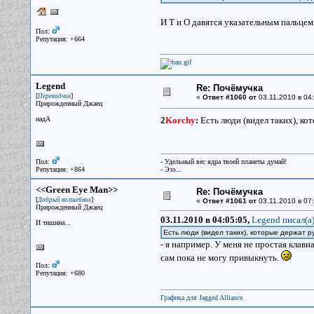
И Т и О давятся указательным пальце
Пол:
Репутация: +664
Legend
Re: Почёмучка
[
]
Переводчик
«
Ответ #1060 от
03.11.2010 в 04:
Прирожденный Джаец
надА
2
Korchy
:
Есть люди (видел таких), ко
Пол:
- Удельный вес ядра твоей планеты думай!
Репутация: +864
- Эээ...
<<Green Eye Man>>
Re: Почёмучка
[
]
Добрый волшебник
«
Ответ #1061 от
03.11.2010 в 07:
Прирожденный Джаец
03.11.2010 в 04:05:05,
Legend писал(a
И тишина...
Есть люди (видел таких), которые держат р
- я например. У меня не простая клав
сам пока не могу привыкнуть.
Пол:
Репутация: +680
Графика для Jagged Alliance