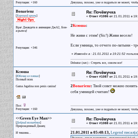
Репутация: +160
Девушка, похоже, уже и подраться не может, чтобы
Bonarienz
Re: Почёмучка
[
]
Хороший ариец
«
Ответ #1086 от
21.01.2011 в 19:
2
Ксюша
:
Враг Джавдета в анимации ДжА2, Бон-
а-рьен-ц!
Не живи с этим! (Sic!) Живи весело!
Если умница, то отчего по-латыни - тр
Репутация: +346
«
Изменён в : 21.01.2011 в 19:21:52 пользо
Deleatur (лат.) - Стереть все, совсем все!
Ксюша
Re: Почёмучка
[
]
Юбочка из плюша
«
Ответ #1087 от
21.01.2011 в 19:
Полный псих
2
Bonarienz
:
Твой совет можно понять
Gama Jagalina non penis canina!
себя умницей считаю!
Пол:
Репутация: +160
Девушка, похоже, уже и подраться не может, чтобы
<<Green Eye Man>>
Re: Почёмучка
[
]
Добрый волшебник
«
Ответ #1088 от
21.01.2011 в 19:
Прирожденный Джаец
21.01.2011 в 05:48:13,
Legend писал(a
И тишина...
Знаешь, как в анекдоте - патамущта! (ц) =)