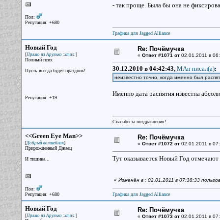
- так проще. Была бы она не фиксиров
Пол:
Репутация: +680
Графика для Jagged Alliance
Новый Год
Re: Почёмучка
[
]
Прямо из Арулько :xmas:
«
Ответ #1071 от
02.01.2011 в 06:
Полный псих
30.12.2010 в 04:42:43,
MAn писал(a)
:
Пусть всегда будет праздник!
неизвестно точно, когда именно был распя
Именно дата распятия известна абсолют
Репутация: +19
Спасибо за поздравления!
<<Green Eye Man>>
Re: Почёмучка
[
]
Добрый волшебник
«
Ответ #1072 от
02.01.2011 в 07:
Прирожденный Джаец
Тут оказывается Новый Год отмечают в
И тишина...
«
Изменён в : 02.01.2011 в 07:38:33 польз
Пол:
Репутация: +680
Графика для Jagged Alliance
Новый Год
Re: Почёмучка
[
]
Прямо из Арулько :xmas:
«
Ответ #1073 от
02.01.2011 в 07: