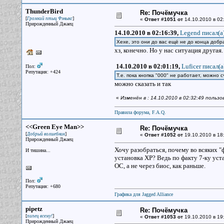
ThunderBird
Re: Почёмучка
[
]
Громкий птыц Фэныкс
«
Ответ #1051 от
14.10.2010 в 02
Прирожденный Джаец
14.10.2010 в 02:16:39,
Legend писал(a
Хехе, это они до вас ещё не до конца доб
хз, конечно. Но у нас ситуация другая.
14.10.2010 в 02:01:19,
Luficer писал(a
Пол:
Репутация: +424
Т.е. пока кнопка "000" не работает, можно сч
можно сказать и так
«
Изменён в : 14.10.2010 в 02:32:49 пользо
Правила форума, F.A.Q.
<<Green Eye Man>>
Re: Почёмучка
[
]
Добрый волшебник
«
Ответ #1052 от
19.10.2010 в 18
Прирожденный Джаец
Хочу разобраться, почему во всяких "
И тишина...
установка ХР? Ведь по факту 7-ку уста
ОС, а не через биос, как раньше.
Пол:
Репутация: +680
Графика для Jagged Alliance
pipetz
Re: Почёмучка
[
]
пипец всему!
«
Ответ #1053 от
19.10.2010 в 19
Прирожденный Джаец