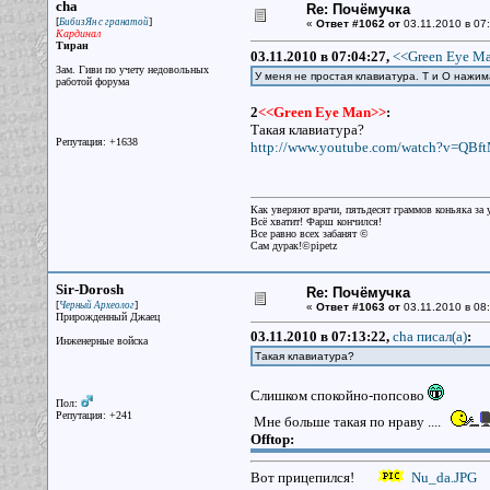
cha
Re: Почёмучка
[
]
БибизЯн с гранатой
«
Ответ #1062 от
03.11.2010 в 07:
Кардинал
Тиран
03.11.2010 в 07:04:27,
<<Green Eye Ma
Зам. Гиви по учету недовольных
У меня не простая клавиатура. Т и О нажи
работой форума
2
<<Green Eye Man>>
:
Такая клавиатура?
Репутация: +1638
http://www.youtube.com/watch?v=QB
Как уверяют врачи, пятьдесят граммов коньяка за у
Всё хватит! Фарш кончился!
Все равно всех забанят ©
Сам дурак!©pipetz
Sir-Dorosh
Re: Почёмучка
[
]
Черный Археолог
«
Ответ #1063 от
03.11.2010 в 08:
Прирожденный Джаец
03.11.2010 в 07:13:22,
cha писал(a)
:
Инженерные войска
Такая клавиатура?
Слишком спокойно-попсово
Пол:
Репутация: +241
Мне больше такая по нраву ....
Offtop:
Вот прицепился!
Nu_da.JPG