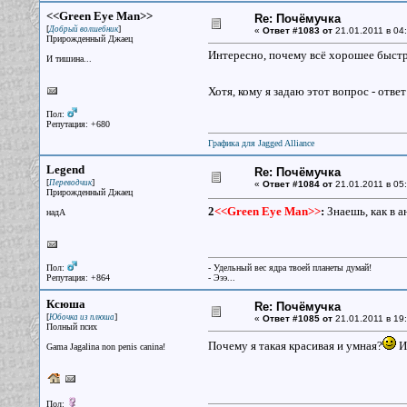
<<Green Eye Man>>
Re: Почёмучка
[
]
Добрый волшебник
«
Ответ #1083 от
21.01.2011 в 04:
Прирожденный Джаец
Интересно, почему всё хорошее быстро
И тишина...
Хотя, кому я задаю этот вопрос - отве
Пол:
Репутация: +680
Графика для Jagged Alliance
Legend
Re: Почёмучка
[
]
Переводчик
«
Ответ #1084 от
21.01.2011 в 05:
Прирожденный Джаец
2
<<Green Eye Man>>
:
Знаешь, как в ан
надА
Пол:
- Удельный вес ядра твоей планеты думай!
Репутация: +864
- Эээ...
Ксюша
Re: Почёмучка
[
]
Юбочка из плюша
«
Ответ #1085 от
21.01.2011 в 19:
Полный псих
Почему я такая красивая и умная?
И 
Gama Jagalina non penis canina!
Пол: