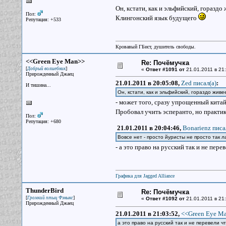
Он, кстати, как и эльфийский, гораздо 
Пол:
Клингонский язык будущего
Репутация: +533
Кровавый ГБист, душитель свободы.
<<Green Eye Man>>
Re: Почёмучка
[
]
Добрый волшебник
«
Ответ #1091 от
21.01.2011 в 21:
Прирожденный Джаец
21.01.2011 в 20:05:08,
Zed писал(a)
:
И тишина...
Он, кстати, как и эльфийский, гораздо живе
- может того, сразу упрощенный кита
Пробовал учить эсперанто, но практик
Пол:
Репутация: +680
21.01.2011 в 20:04:46,
Bonarienz писа
Вовсе нет - просто йуристы не просто так 
- а это право на русский так и не пере
Графика для Jagged Alliance
ThunderBird
Re: Почёмучка
[
]
Громкий птыц Фэныкс
«
Ответ #1092 от
21.01.2011 в 21:
Прирожденный Джаец
21.01.2011 в 21:03:52,
<<Green Eye Ma
а это право на русский так и не перевели 