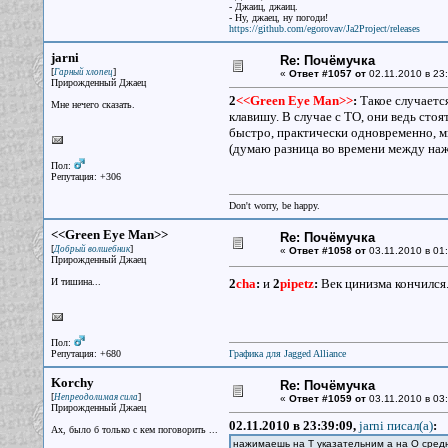
- Джаиц, джаиц.
- Ну, джаец, ну погоди!
https://github.com/egorovav/Ja2Project/releases
jarni
Re: Почёмучка
[
]
Гарный хлопец
«
Ответ #1057 от
02.11.2010 в 23:
Прирожденный Джаец
2
<<Green Eye Man>>
:
Такое случается
Мне нечего сказать.
клавишу. В случае с ТО, они ведь сто
быстро, практически одновременно, м
(думаю разница во времени между наж
Пол:
Репутация: +306
Don't worry, be happy.
<<Green Eye Man>>
Re: Почёмучка
[
]
Добрый волшебник
«
Ответ #1058 от
03.11.2010 в 01:
Прирожденный Джаец
И тишина...
2
cha
:
и
2
pipetz
:
Век цинизма кончился
Пол:
Репутация: +680
Графика для Jagged Alliance
Korchy
Re: Почёмучка
[
]
Непреодолимая сила
«
Ответ #1059 от
03.11.2010 в 03:
Прирожденный Джаец
02.11.2010 в 23:39:09,
jarni писал(a)
:
Ах, было б только с кем поговорить ...
нажимаешь на Т указательним а на О сред