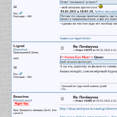
Ответ "патамушта" устроит?
- мой затылок протестует.
03.01.2011 в 10:01:19,
Airbus писал(a)
Пол:
Потому что гораздо приятнее видеть, где 
Репутация: +680
может и навернешься (снег, и фиг его знает,
- однако на чистом льде нет вообще н
Графика для Jagged Alliance
Legend
Re: Почёмучка
[
]
Переводчик
«
Ответ #1079 от
03.01.2011 в 21:
Прирожденный Джаец
2
<<Green Eye Man>>
:
Quote:
надА
мой затылок протестует
А ты эта, шапочку из фольги-то сними.
башка попадёт, совсем мёртвый будеш
Пол:
Репутация: +864
- Удельный вес ядра твоей планеты думай!
- Эээ...
Bonarienz
Re: Почёмучка
[
]
Хороший ариец
«
Ответ #1080 от
03.01.2011 в 21:
http://shop.med-post.ru/catalog/zdorove
Враг Джавдета в анимации ДжА2, Бон-
а-рьен-ц!
http://www.fishing-price.ru/rossiya_s