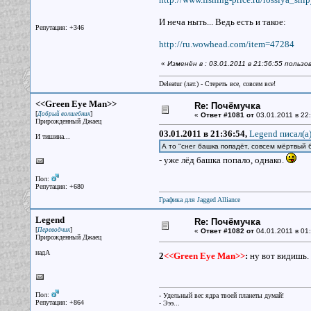
И неча ныть... Ведь есть и такое:
Репутация: +346
http://ru.wowhead.com/item=47284
«
Изменён в : 03.01.2011 в 21:56:55 пользо
Deleatur (лат.) - Стереть все, совсем все!
<<Green Eye Man>>
Re: Почёмучка
[
]
Добрый волшебник
«
Ответ #1081 от
03.01.2011 в 22:
Прирожденный Джаец
03.01.2011 в 21:36:54,
Legend писал(a
И тишина...
А то "снег башка попадёт, совсем мёртвый 
- уже лёд башка попало, однако.
Пол:
Репутация: +680
Графика для Jagged Alliance
Legend
Re: Почёмучка
[
]
Переводчик
«
Ответ #1082 от
04.01.2011 в 01:
Прирожденный Джаец
надА
2
<<Green Eye Man>>
:
ну вот видишь.
Пол:
- Удельный вес ядра твоей планеты думай!
Репутация: +864
- Эээ...