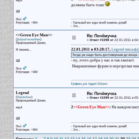
надА
должны быть тоже
Пол:
Репутация: +864
- Удельный вес ядра твоей планеты думай!
- Эээ...
<<Green Eye Man>>
Re: Почёмучка
[
]
Добрый волшебник
«
Ответ #1098 от
22.01.2011 в 04:
Прирожденный Джаец
22.01.2011 в 03:28:17,
Legend писал(a
И тишина...
Тогда уж надо быть достоверным до конца 
- ну, этого добра у нас и так хватает.
Накрашенные фурии и перезрелая пше
Пол:
Репутация: +680
Графика для Jagged Alliance
Legend
Re: Почёмучка
[
]
Переводчик
«
Ответ #1099 от
22.01.2011 в 05:
Прирожденный Джаец
2
<<Green Eye Man>>
:
На каждом шагу
надА
Пол:
- Удельный вес ядра твоей планеты думай!
Репутация: +864
- Эээ...