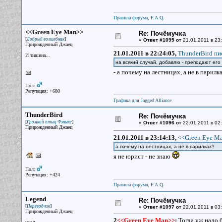
Правила форума, F.A.Q.
<<Green Eye Man>>
Re: Почёмучка
[
]
Добрый волшебник
«
Ответ #1095 от
21.01.2011 в 23:
Прирожденный Джаец
21.01.2011 в 22:24:05,
ThunderBird пис
И тишина...
на всякий случай, добавлю - преподают его 
- а почему на лестницах, а не в парил
Пол:
Репутация: +680
Графика для Jagged Alliance
ThunderBird
Re: Почёмучка
[
]
Громкий птыц Фэныкс
«
Ответ #1096 от
22.01.2011 в 02:
Прирожденный Джаец
21.01.2011 в 23:14:13,
<<Green Eye Ma
а почему на лестницах, а не в парилках?
я не юрист - не знаю
Пол:
Репутация: +424
Правила форума, F.A.Q.
Legend
Re: Почёмучка
[
]
Переводчик
«
Ответ #1097 от
22.01.2011 в 03:
Прирожденный Джаец
2
<<Green Eye Man>>
:
Тогда уж надо 