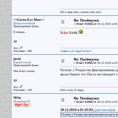
Нет в мире силы, сильнее силы тока.
<<Green Eye Man>>
Re: Почёмучка
[
]
Добрый волшебник
«
Ответ #1064 от
04.11.2010 в 02:
Прирожденный Джаец
И тишина...
2
cha
:
Кайф.
Пол:
Репутация: +680
Графика для Jagged Alliance
jarni
Re: Почёмучка
[
]
Гарный хлопец
«
Ответ #1065 от
30.12.2010 в 01
Прирожденный Джаец
Почему у Рождества фиксированная да
Мне нечего сказать.
вроде бывает что Пасха несовпадает у
Пол:
Репутация: +306
Don't worry, be happy.
MAn
Re: Почёмучка
[
]
Человечище!!!
«
Ответ #1066 от
30.12.2010 в 01
30.12.2010 в 01:45:05,
jarni писал(a)
:
Почему у Рождества фиксированная дата (