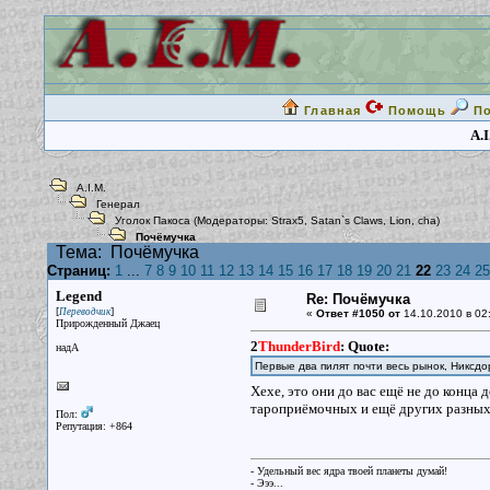
Главная
Помощь
П
A.I
A.I.M.
Генерал
Уголок Пакоса
(Модераторы:
Strax5
,
Satan`s Claws
,
Lion
,
cha
)
Почёмучка
Тема:
Почёмучка
Страниц:
1
...
7
8
9
10
11
12
13
14
15
16
17
18
19
20
21
22
23
24
25
Legend
Re: Почёмучка
[
]
Переводчик
«
Ответ #1050 от
14.10.2010 в 02
Прирожденный Джаец
2
ThunderBird
:
Quote:
надА
Первые два пилят почти весь рынок, Никсдо
Хехе, это они до вас ещё не до конца
тароприёмочных и ещё других разных
Пол:
Репутация: +864
- Удельный вес ядра твоей планеты думай!
- Эээ...