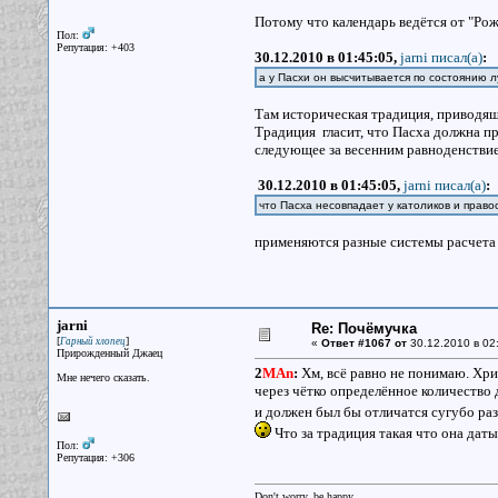
Потому что календарь ведётся от "Рож
Пол:
Репутация: +403
30.12.2010 в 01:45:05,
jarni писал(a)
:
а у Пасхи он высчитывается по состоянию 
Там историческая традиция, приводящ
Традиция гласит, что Пасха должна пр
следующее за весенним равноденствие
30.12.2010 в 01:45:05,
jarni писал(a)
:
что Пасха несовпадает у католиков и прав
применяются разные системы расчета
jarni
Re: Почёмучка
[
]
Гарный хлопец
«
Ответ #1067 от
30.12.2010 в 02
Прирожденный Джаец
2
MAn
:
Хм, всё равно не понимаю. Хри
Мне нечего сказать.
через чётко определённое количество 
и должен был бы отличатся сугубо ра
Что за традиция такая что она да
Пол:
Репутация: +306
Don't worry, be happy.