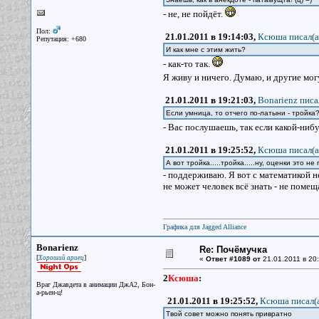
- не, не пойдёт.
Пол:
21.01.2011 в 19:14:03,
Ксюша писал(a
Репутация: +680
И как мне с этим жить?
- как-то так.
Я живу и ничего. Думаю, и другие мог
21.01.2011 в 19:21:03,
Bonarienz писа
Если умница, то отчего по-латыни - тройка
- Вас послушаешь, так если какой-нибу
21.01.2011 в 19:25:52,
Ксюша писал(a
А вот тройка.....тройка.....ну, оценки это н
- поддерживаю. Я вот с математикой не
не может человек всё знать - не помещ
Графика для Jagged Alliance
Bonarienz
Re: Почёмучка
[
]
Хороший ариец
«
Ответ #1089 от
21.01.2011 в 20:
2
Ксюша
:
Враг Джавдета в анимации ДжА2, Бон-
а-рьен-ц!
21.01.2011 в 19:25:52,
Ксюша писал(
Твой совет можно понять привратно