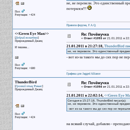
не, не перевели. Это единственный пр
потерялся!!!
Пол:
Репутация: +424
Правила форума, F.A.Q.
<<Green Eye Man>>
Re: Почёмучка
[
]
Добрый волшебник
«
Ответ #1093 от
21.01.2011 в 22:
Прирожденный Джаец
21.01.2011 в 21:27:18,
ThunderBird пис
И тишина...
не, не перевели. Это единственный предмет
- вот из-за такого мы до сих пор не п
Пол:
Репутация: +680
Графика для Jagged Alliance
ThunderBird
Re: Почёмучка
[
]
Громкий птыц Фэныкс
«
Ответ #1094 от
21.01.2011 в 22:
Прирожденный Джаец
21.01.2011 в 22:02:14,
<<Green Eye Ma
Сегодня в 15:27:18, ThunderBird писал(a):
не, не перевели. Это единственный предмет
- вот из-за такого мы до сих пор не переш
Пол:
Репутация: +424
на всякий случай, добавлю - преподают