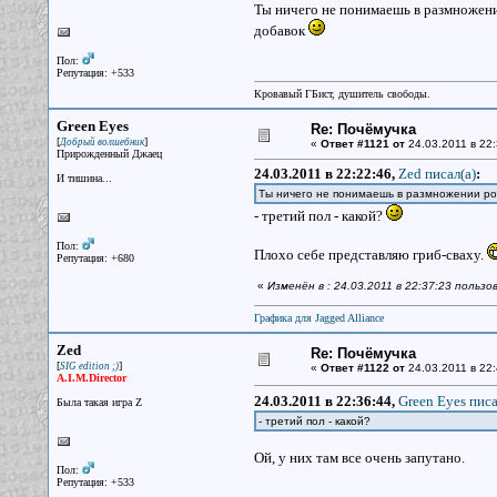
Ты ничего не понимаешь в размножени
добавок
Пол:
Репутация: +533
Кровавый ГБист, душитель свободы.
Green Eyes
Re: Почёмучка
[
]
Добрый волшебник
«
Ответ #1121 от
24.03.2011 в 22:
Прирожденный Джаец
24.03.2011 в 22:22:46,
Zed писал(a)
:
И тишина...
Ты ничего не понимаешь в размножении ро
- третий пол - какой?
Пол:
Плохо себе представляю гриб-сваху.
Репутация: +680
«
Изменён в : 24.03.2011 в 22:37:23 польз
Графика для Jagged Alliance
Zed
Re: Почёмучка
[
]
SIG edition ;)
«
Ответ #1122 от
24.03.2011 в 22:
A.I.M.Director
24.03.2011 в 22:36:44,
Green Eyes писа
Была такая игра Z
- третий пол - какой?
Ой, у них там все очень запутано.
Пол:
Репутация: +533