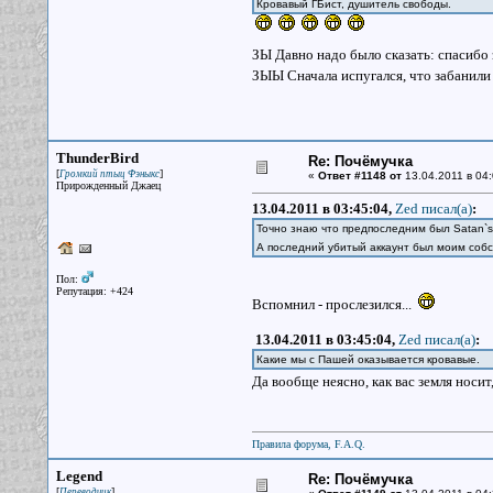
Кровавый ГБист, душитель свободы.
ЗЫ Давно надо было сказать: спасибо
ЗЫЫ Сначала испугался, что забанили 
ThunderBird
Re: Почёмучка
[
]
Громкий птыц Фэныкс
«
Ответ #1148 от
13.04.2011 в 04:
Прирожденный Джаец
13.04.2011 в 03:45:04,
Zed писал(a)
:
Точно знаю что предпоследним был Satan`s
А последний убитый аккаунт был моим соб
Пол:
Репутация: +424
Вспомнил - прослезился...
13.04.2011 в 03:45:04,
Zed писал(a)
:
Какие мы с Пашей оказывается кровавые.
Да вообще неясно, как вас земля носи
Правила форума, F.A.Q.
Legend
Re: Почёмучка
[
]
Переводчик