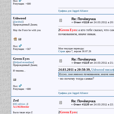
Пол:
Репутация: +680
Графика для Jagged Alliance
Ushwood
Re: Почёмучка
[
]
ДжАдай
«
Ответ #1118 от
24.03.2011 в 20:
Прирожденный Джаец
2
Green Eyes
:
а кто тебе сказал, что 
May the Force be with you
почкованием, иначе никак.
Пол:
Мои текущие переводы:
Репутация: +567
Страж
арка 7, версия 30.07.26
Green Eyes
Re: Почёмучка
[
]
Добрый волшебник
«
Ответ #1119 от
24.03.2011 в 21:
Прирожденный Джаец
24.03.2011 в 20:58:39,
Ushwood писал(
И тишина...
Ессно, они именно почкованием, иначе ника
- но почему тогда самки?
Пол:
Репутация: +680
Графика для Jagged Alliance
Zed
Re: Почёмучка
[
]
SIG edition ;)
«
Ответ #1120 от
24.03.2011 в 22:
A.I.M.Director
2
Green Eyes
:
Была такая игра Z