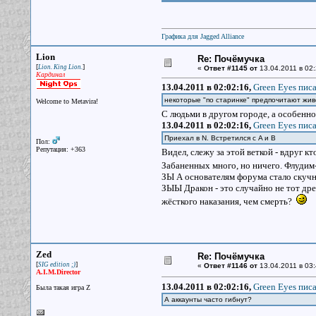
Графика для Jagged Alliance
Lion
Re: Почёмучка
[
]
Lion. King Lion.
«
Ответ #1145 от
13.04.2011 в 02:
Кардинал
13.04.2011 в 02:02:16,
Green Eyes писа
некоторые "по старинке" предпочитают жи
Welcome to Metavira!
С людьми в другом городе, а особенн
13.04.2011 в 02:02:16,
Green Eyes писа
Приехал в N. Встретился с A и B
Пол:
Репутация: +363
Видел, слежу за этой веткой - вдруг к
Забаненных много, но ничего. Флудим
ЗЫ А основателям форума стало скуч
ЗЫЫ Дракон - это случайно не тот дре
жёсткого наказания, чем смерть?
Zed
Re: Почёмучка
[
]
SIG edition ;)
«
Ответ #1146 от
13.04.2011 в 03:
A.I.M.Director
13.04.2011 в 02:02:16,
Green Eyes писа
Была такая игра Z
А аккаунты часто гибнут?