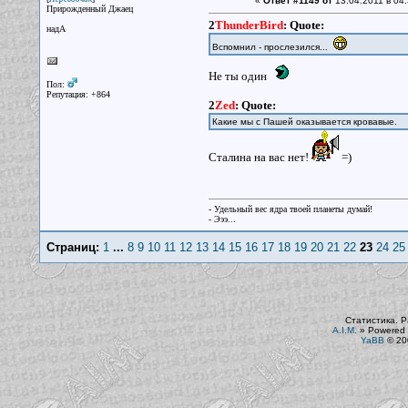
«
Ответ #1149 от
13.04.2011 в 04:
Прирожденный Джаец
2
ThunderBird
:
Quote:
надА
Вспомнил - прослезился...
Не ты один
Пол:
Репутация: +864
2
Zed
:
Quote:
Какие мы с Пашей оказывается кровавые.
Сталина на вас нет!
=)
- Удельный вес ядра твоей планеты думай!
- Эээ...
Страниц:
1
...
8
9
10
11
12
13
14
15
16
17
18
19
20
21
22
23
24
25
Статистика. Р
A.I.M.
»
Powered 
YaBB
© 200