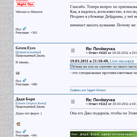
Кардинал
Спасибо. Теперь вопрос по оригинал
Как, я надеюсь, всем известно, в посл
Welcome to Metavira!
Позднее в убежище Дейдраны, у неё м
начинает махать кулаками. Почему же 
Пол:
Репутация: +363
Green Eyes
Re: Почёмучка
[
]
Добрый волшебник
«
Ответ #1111 от
19.03.2011 в 23:
Прирожденный Джаец
19.03.2011 в 21:16:49,
Lion писал(a)
:
И тишина...
Почему же она не стреляет из своего пист
- это специальные противоэлитовые 
Пол:
Репутация: +680
Графика для Jagged Alliance
Дядя Боря
Re: Почёмучка
[
]
Скелет Старого Кота
«
Ответ #1112 от
20.03.2011 в 02:
Прирожденный Джаец
Она его Джо подарила, чтобы он Эллио
Дурка этот форум :)
Пол:
Репутация: +841