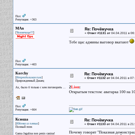
Пол:
Репутация: +363
MAn
Re: Почёмучка
[
]
Человечище!!!
«
Ответ #1131 от
04.04.2011 в 06:
Тебе щас админы выговор вкатают
Пол:
Репутация: +403
Korchy
Re: Почёмучка
[
]
Непреодолимая сила
«
Ответ #1132 от
04.04.2011 в 07:
Прирожденный Джаец
2
Lion
:
Ах, было б только с кем поговорить ...
Открытым текстом: аватарка 100 на 10
Пол:
Репутация: +664
Ксюша
Re: Почёмучка
[
]
Юбочка из плюша
«
Ответ #1133 от
04.04.2011 в 21:
Полный псих
Почему говорят "Показная демонстраци
Gama Jagalina non penis canina!