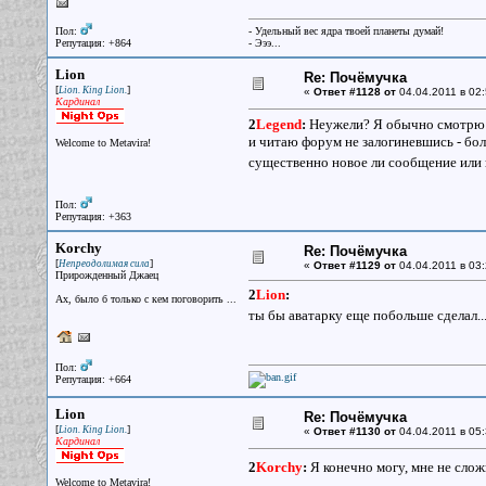
Пол:
- Удельный вес ядра твоей планеты думай!
Репутация: +864
- Эээ...
Lion
Re: Почёмучка
[
]
Lion. King Lion.
«
Ответ #1128 от
04.04.2011 в 02:
Кардинал
2
Legend
:
Неужели? Я обычно смотрю з
и читаю форум не залогиневшись - бо
Welcome to Metavira!
существенно новое ли сообщение или н
Пол:
Репутация: +363
Korchy
Re: Почёмучка
[
]
Непреодолимая сила
«
Ответ #1129 от
04.04.2011 в 03:
Прирожденный Джаец
2
Lion
:
Ах, было б только с кем поговорить ...
ты бы аватарку еще побольше сделал..
Пол:
Репутация: +664
Lion
Re: Почёмучка
[
]
Lion. King Lion.
«
Ответ #1130 от
04.04.2011 в 05:
Кардинал
2
Korchy
:
Я конечно могу, мне не слож
Welcome to Metavira!