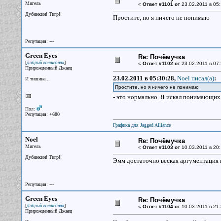
Мигель
«
Ответ #1101 от
23.02.2011 в 05:
Дубинкин! Тигр!!
Простите, но я ничего не понимаю
Репутация: ---
Green Eyes
Re: Почёмучка
[
]
Добрый волшебник
«
Ответ #1102 от
23.02.2011 в 07:
Прирожденный Джаец
23.02.2011 в 05:30:28,
Noel писал(a)
:
И тишина...
Простите, но я ничего не понимаю
- это нормально. Я искал понимающих 
Пол:
Репутация: +680
Графика для Jagged Alliance
Noel
Re: Почёмучка
Мигель
«
Ответ #1103 от
10.03.2011 в 20:
Дубинкин! Тигр!!
Эмм достаточно веская аргументация 
Репутация: ---
Green Eyes
Re: Почёмучка
[
]
Добрый волшебник
«
Ответ #1104 от
10.03.2011 в 21:
Прирожденный Джаец