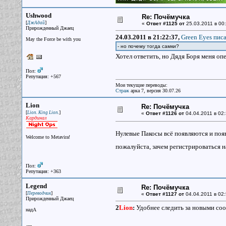
Ushwood
Re: Почёмучка
[
]
ДжАдай
«
Ответ #1125 от
25.03.2011 в 00:
Прирожденный Джаец
24.03.2011 в 21:22:37,
Green Eyes писа
May the Force be with you
- но почему тогда самки?
Хотел ответить, но Дядя Боря меня оп
Пол:
Репутация: +567
Мои текущие переводы:
Страж
арка 7, версия 30.07.26
Lion
Re: Почёмучка
[
]
Lion. King Lion.
«
Ответ #1126 от
04.04.2011 в 02:
Кардинал
Нулевые Пакосы всё появляются и поя
Welcome to Metavira!
пожалуйста, зачем регистрироваться н
Пол:
Репутация: +363
Legend
Re: Почёмучка
[
]
Переводчик
«
Ответ #1127 от
04.04.2011 в 02:
Прирожденный Джаец
2
Lion
:
Удобнее следить за новыми со
надА