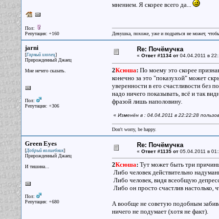
мнением. Я скорее всего да...
Пол:
Репутация: +160
Девушка, похоже, уже и подраться не может, чтобы
jarni
Re: Почёмучка
[
]
Гарный хлопец
«
Ответ #1134 от
04.04.2011 в 22:
Прирожденный Джаец
2
Ксюша
:
По моему это скорее признак
Мне нечего сказать.
конечно за это "показухой" может скр
уверенности в его счастливости без 
надо ничего показывать, всё и так вид
Пол:
фразой лишь наполовину.
Репутация: +306
«
Изменён в : 04.04.2011 в 22:22:28 пользов
Don't worry, be happy.
Green Eyes
Re: Почёмучка
[
]
Добрый волшебник
«
Ответ #1135 от
05.04.2011 в 01:
Прирожденный Джаец
2
Ксюша
:
Тут может быть три причи
И тишина...
Либо человек действительно надуманно
Либо человек, видя всеобщую депресс
Либо он просто счастлив настолько, ч
Пол:
Репутация: +680
А вообще не советую подобным забивать
ничего не подумает (хотя не факт).