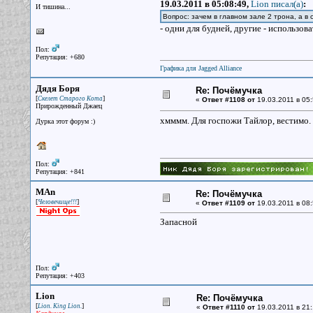
19.03.2011 в 05:08:49,
Lion писал(a)
:
И тишина...
Вопрос: зачем в главном зале 2 трона, а в 
- одни для будней, другие - использов
Пол:
Репутация: +680
Графика для Jagged Alliance
Дядя Боря
Re: Почёмучка
[
]
Скелет Старого Кота
«
Ответ #1108 от
19.03.2011 в 05:
Прирожденный Джаец
хмммм. Для госпожи Тайлор, вестимо.
Дурка этот форум :)
Пол:
Репутация: +841
MAn
Re: Почёмучка
[
]
Человечище!!!
«
Ответ #1109 от
19.03.2011 в 08:
Запасной
Пол:
Репутация: +403
Lion
Re: Почёмучка
[
]
Lion. King Lion.
«
Ответ #1110 от
19.03.2011 в 21: