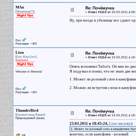
MAn
Re: Почёмучка
[
]
Человечище!!!
«
Ответ #1113 от
20.03.2011 в 09:
Ну, при входе в убежище все сдают о
Пол:
Репутация: +403
Lion
Re: Почёмучка
[
]
Lion. King Lion.
«
Ответ #1114 от
23.03.2011 в 18:
Кардинал
Опять вспомнил Tailor'а. Он мне во дв
Я подумал и понял, что не знаю две ве
Welcome to Metavira!
1. Может ли розовый слон в камуфляж
2. Можно ли встретив слона в камуфл
Пол:
Репутация: +363
ThunderBird
Re: Почёмучка
[
]
Громкий птыц Фэныкс
«
Ответ #1115 от
23.03.2011 в 18:
Прирожденный Джаец
23.03.2011 в 18:45:24,
Lion писал(a)
:
1. Может ли розовый слон в камуфляже быть
конечно, если камуфляж - розовый