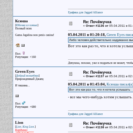
Графика для Jagged Alliance
Ксюша
Re: Почёмучка
[
]
Юбочка из плюша
«
Ответ #1136 от
05.04.2011 в 01:
Полный псих
05.04.2011 в 01:20:18,
Green Eyes писа
Gama Jagalina non penis canina!
Либо человек действительно надуманно выс
Вот это как раз то, что я хотела услы
Пол:
Репутация: +160
Девушка, похоже, уже и подраться не может, чтобы
Green Eyes
Re: Почёмучка
[
]
Добрый волшебник
«
Ответ #1137 от
05.04.2011 в 02:
Прирожденный Джаец
05.04.2011 в 01:45:04,
Ксюша писал(a
И тишина...
Вот это как раз то, что я хотела услышать
- все мы чего-нибудь хотим услышать
Пол:
Репутация: +680
Графика для Jagged Alliance
Lion
Re: Почёмучка
[
]
Lion. King Lion.
«
Ответ #1138 от
05.04.2011 в 02:
Кардинал