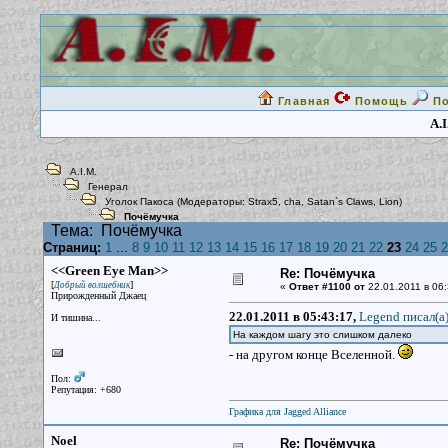
Главная
Помощь
П
A.I
A.I.M.
Генерал
Уголок Пакоса
(Модераторы:
Strax5
,
cha
,
Satan`s Claws
,
Lion
)
Почёмучка
Тема:
Почёмучка
Страниц:
1
...
8
9
10
11
12
13
14
15
16
17
18
19
20
21
22
23
24
25
2
<<Green Eye Man>>
Re: Почёмучка
[
]
Добрый волшебник
«
Ответ #1100 от
22.01.2011 в 06:
Прирожденный Джаец
22.01.2011 в 05:43:17,
Legend писал(a
И тишина...
На каждом шагу это слишком далеко
- на другом конце Вселенной.
Пол:
Репутация: +680
Графика для Jagged Alliance
Noel
Re: Почёмучка