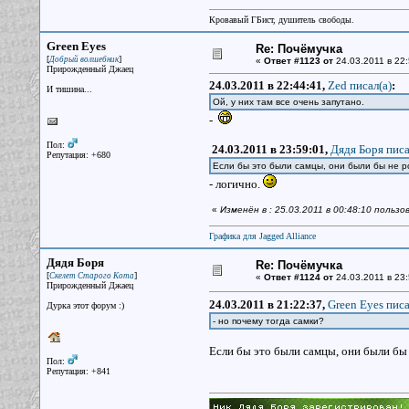
Кровавый ГБист, душитель свободы.
Green Eyes
Re: Почёмучка
[
]
Добрый волшебник
«
Ответ #1123 от
24.03.2011 в 22:
Прирожденный Джаец
24.03.2011 в 22:44:41,
Zed писал(a)
:
И тишина...
Ой, у них там все очень запутано.
-
Пол:
24.03.2011 в 23:59:01,
Дядя Боря писа
Репутация: +680
Если бы это были самцы, они были бы не р
- логично.
«
Изменён в : 25.03.2011 в 00:48:10 польз
Графика для Jagged Alliance
Дядя Боря
Re: Почёмучка
[
]
Скелет Старого Кота
«
Ответ #1124 от
24.03.2011 в 23:
Прирожденный Джаец
24.03.2011 в 21:22:37,
Green Eyes писа
Дурка этот форум :)
- но почему тогда самки?
Если бы это были самцы, они были бы
Пол:
Репутация: +841