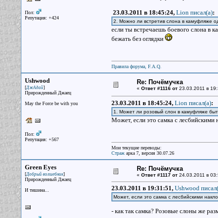
23.03.2011 в 18:45:24,
Lion писал(a)
:
Пол:
Репутация: +424
2. Можно ли встретив слона в камуфляже од
если ты встречаешь боевого слона в к
бежать без оглядки
Правила форума, F.A.Q.
Ushwood
Re: Почёмучка
[
]
ДжАдай
«
Ответ #1116 от
23.03.2011 в 19:
Прирожденный Джаец
23.03.2011 в 18:45:24,
Lion писал(a)
:
May the Force be with you
1. Может ли розовый слон в камуфляже бы
Может, если это самка с лесбийскими 
Пол:
Репутация: +567
Мои текущие переводы:
Страж
арка 7, версия 30.07.26
Green Eyes
Re: Почёмучка
[
]
Добрый волшебник
«
Ответ #1117 от
24.03.2011 в 03:
Прирожденный Джаец
23.03.2011 в 19:31:51,
Ushwood писал(
И тишина...
Может, если это самка с лесбийскими накл
- как так самка? Розовые слоны же р