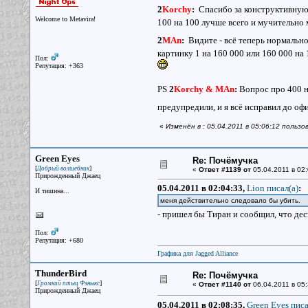
2
Korchy
:
Спасибо за конструктивную
Welcome to Metavira!
100 на 100 лучше всего и мучительно
2
MAn
:
Видите - всё теперь нормально
картинку 1 на 160 000 или 160 000 на
Пол:
Репутация: +363
PS
2
Korchy & MAn
:
Вопрос про 400 н
предупредили, и я всё исправил до о
«
Изменён в : 05.04.2011 в 05:06:12 пользо
Green Eyes
Re: Почёмучка
[
]
Добрый волшебник
«
Ответ #1139 от
05.04.2011 в 02:
Прирожденный Джаец
05.04.2011 в 02:04:33,
Lion писал(a)
:
И тишина...
меня действительно следовало бы убить.
- пришел бы Тиран и сообщил, что деск
Пол:
Репутация: +680
Графика для Jagged Alliance
ThunderBird
Re: Почёмучка
[
]
Громкий птыц Фэныкс
«
Ответ #1140 от
06.04.2011 в 05:
Прирожденный Джаец
05.04.2011 в 02:08:35,
Green Eyes писа