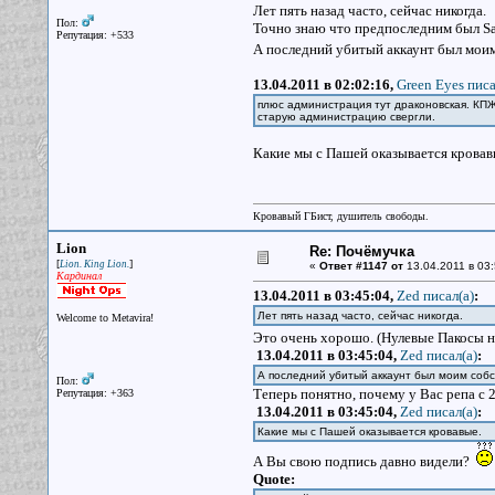
Лет пять назад часто, сейчас никогда.
Пол:
Точно знаю что предпоследним был Sat
Репутация: +533
А последний убитый аккаунт был моим
13.04.2011 в 02:02:16,
Green Eyes писа
плюс администрация тут драконовская. КПЖ
старую администрацию свергли.
Какие мы с Пашей оказывается кровав
Кровавый ГБист, душитель свободы.
Lion
Re: Почёмучка
[
]
Lion. King Lion.
«
Ответ #1147 от
13.04.2011 в 03:
Кардинал
13.04.2011 в 03:45:04,
Zed писал(a)
:
Лет пять назад часто, сейчас никогда.
Welcome to Metavira!
Это очень хорошо. (Нулевые Пакосы 
13.04.2011 в 03:45:04,
Zed писал(a)
:
А последний убитый аккаунт был моим соб
Пол:
Теперь понятно, почему у Вас репа с 
Репутация: +363
13.04.2011 в 03:45:04,
Zed писал(a)
:
Какие мы с Пашей оказывается кровавые.
А Вы свою подпись давно видели?
Quote: