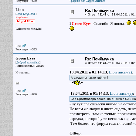
Репутация: +680
Графика для Jagged Alliance
Lion
Re: Почёмучка
[
]
Lion. King Lion.
«
Ответ #1143 от
13.04.2011 в 01:
Кардинал
2
Green Eyes
:
Спасибо. Я понял.
Welcome to Metavira!
Пол:
Репутация: +363
Green Eyes
Re: Почёмучка
[
]
Добрый волшебник
«
Ответ #1144 от
13.04.2011 в 02:
Прирожденный Джаец
13.04.2011 в 01:14:13,
Lion писал(a)
:
И тишина...
А аккаунты часто гибнут?
-
Пол:
13.04.2011 в 01:14:13,
Lion писал(a)
:
Репутация: +680
Без Брамматора плохо, но он жив в SJ и н
- ну тут
практически
никого не остало
Не всем же людям в инете сидеть, не
посмотреть - там частенько проскакива
изредка, а второй уже несколько време
Тем более, что форум тематический - 
Offtop: