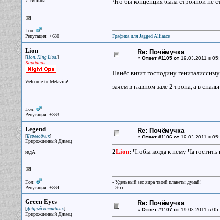
И тишина...
Что бы концепция была стройной не ст
Пол:
Репутация: +680
Графика для Jagged Alliance
Lion
Re: Почёмучка
[
]
Lion. King Lion.
«
Ответ #1105 от
19.03.2011 в 05:
Кардинал
Нанёс визит господину гениталиссиму
Welcome to Metavira!
зачем в главном зале 2 трона, а в спал
Пол:
Репутация: +363
Legend
Re: Почёмучка
[
]
Переводчик
«
Ответ #1106 от
19.03.2011 в 05:
Прирожденный Джаец
2
Lion
:
Чтобы когда к нему Ча гостить 
надА
Пол:
- Удельный вес ядра твоей планеты думай!
Репутация: +864
- Эээ...
Green Eyes
Re: Почёмучка
[
]
Добрый волшебник
«
Ответ #1107 от
19.03.2011 в 05:
Прирожденный Джаец