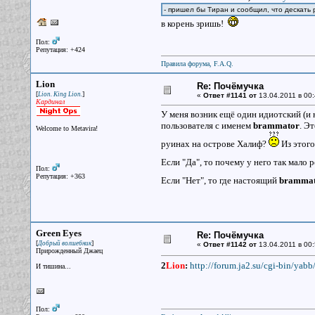
- пришел бы Тиран и сообщил, что дескать р
в корень зришь!
Пол:
Репутация: +424
Правила форума, F.A.Q.
Lion
Re: Почёмучка
[
]
Lion. King Lion.
«
Ответ #1141 от
13.04.2011 в 00:
Кардинал
У меня возник ещё один идиотский (и 
пользователя с именем
brammator
. Э
Welcome to Metavira!
руинах на острове Халиф?
Из этого
Если "Да", то почему у него так мало 
Пол:
Репутация: +363
Если "Нет", то где настоящий
brammat
Green Eyes
Re: Почёмучка
[
]
Добрый волшебник
«
Ответ #1142 от
13.04.2011 в 00:
Прирожденный Джаец
2
Lion
:
http://forum.ja2.su/cgi-bin/yab
И тишина...
Пол: