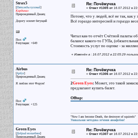
Strax5
Re: Почёмучка
[
]
Пятижды пуганый
«
Ответ #1305 от
16.07.2012 в 22
Кардинал
Прирожденный Джаец
Потому, что у людей, всё не так, как у 
Всё гораздо интересней и гораздо весе
Дорогу осилит бегущий
Читал как-то отчёт Счётной палаты о
Пол:
балансе какого-то ГУПа, (обязательна
Репутация: +649
Стоимость услуг по оценке - за миллион
«
Изменён в : 16.07.2012 в 22:05:29 пользо
Airbus
Re: Почёмучка
[
]
Арбуз
«
Ответ #1306 от
16.07.2012 в 22
Прирожденный Джаец
2
Green Eyes
:
Может, это такой замаск
Я люблю этот Форум!
предлагают купить билет.
Offtop:
Пол:
Репутация: +125
"Now I am become Death, the destroyer of squirrels"
Уникальная методика лечения авиафобии!
Green Eyes
Re: Почёмучка
[
]
Добрый волшебник
«
Ответ #1307 от
16.07.2012 в 22
Прирожденный Джаец