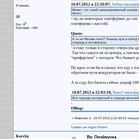
16.07.2012 в 22:26:07,
Airbus писал(a)
И тишина...
Может, это такой замаскированный штраф з
билет.
- гы, на некоторых платформах до сих п
платформы с кассой).
Пол:
Репутация: +680
Quote:
А ты из Москвы ехал? Знаешь путь в обход 
очередь в пол-вокзала.
- я езжу только в сторону севера (на 
Так что сажусь не из центра, а там во
"прифартило" с поездом. Что бывает ре
По идее, если бы я сказал, что еду с 
обратном пути кондукторов не было - 
А за езду без билета сейчас штраф 10
16.07.2012 в 22:03:10,
Strax5 писал(a)
Всё гораздо интересней и гораздо веселей
-
Offtop:
«
Изменён в : 16.07.2012 в 22:49:01 польз
Графика для Jagged Alliance
Korchy
Re: Почёмучка