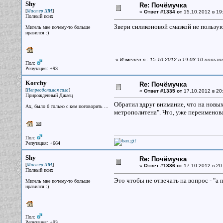
Shy
Re: Почёмучка
[
]
Мастер ШИ
«
Ответ #1334 от
15.10.2012 в 19
Полный псих
Звери силиконовой смазкой не пользу
Мигель мне почему-то больше
нравился :)
«
Изменён в : 15.10.2012 в 19:03:10 польз
Пол:
Репутация: +93
Korchy
Re: Почёмучка
[
]
Непреодолимая сила
«
Ответ #1335 от
17.10.2012 в 20:
Прирожденный Джаец
Обратил вдруг внимание, что на новы
Ах, было б только с кем поговорить ...
метрополитена". Что, уже переименова
Пол:
Репутация: +664
Shy
Re: Почёмучка
[
]
Мастер ШИ
«
Ответ #1336 от
17.10.2012 в 20
Полный псих
Это чтобы не отвечать на вопрос - "
Мигель мне почему-то больше
нравился :)
Пол:
Репутация: +93