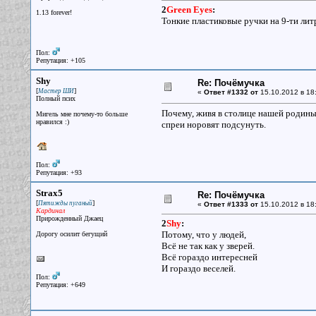
2
Green Eyes
:
1.13 forever!
Тонкие пластиковые ручки на 9-ти лит
Пол:
Репутация: +105
Shy
Re: Почёмучка
[
]
Мастер ШИ
«
Ответ #1332 от
15.10.2012 в 18:
Полный псих
Почему, живя в столице нашей родины
Мигель мне почему-то больше
нравился :)
спреи норовят подсунуть.
Пол:
Репутация: +93
Strax5
Re: Почёмучка
[
]
Пятижды пуганый
«
Ответ #1333 от
15.10.2012 в 18
Кардинал
Прирожденный Джаец
2
Shy
:
Потому, что у людей,
Дорогу осилит бегущий
Всё не так как у зверей.
Всё гораздо интересней
И гораздо веселей.
Пол:
Репутация: +649