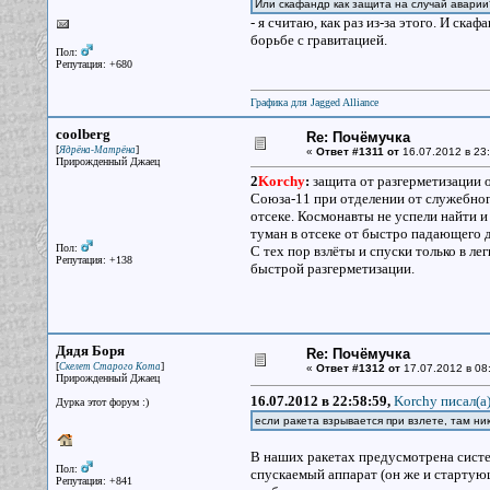
Или скафандр как защита на случай аварии
- я считаю, как раз из-за этого. И ск
борьбе с гравитацией.
Пол:
Репутация: +680
Графика для Jagged Alliance
coolberg
Re: Почёмучка
[
]
Ядрёна-Матрёна
«
Ответ #1311 от
16.07.2012 в 23:
Прирожденный Джаец
2
Korchy
:
защита от разгерметизации о
Союза-11 при отделении от служебно
отсеке. Космонавты не успели найти 
туман в отсеке от быстро падающего 
Пол:
С тех пор взлёты и спуски только в ле
Репутация: +138
быстрой разгерметизации.
Дядя Боря
Re: Почёмучка
[
]
Скелет Старого Кота
«
Ответ #1312 от
17.07.2012 в 08
Прирожденный Джаец
16.07.2012 в 22:58:59,
Korchy писал(a
Дурка этот форум :)
если ракета взрывается при взлете, там ни
В наших ракетах предусмотрена систе
Пол:
спускаемый аппарат (он же и стартую
Репутация: +841