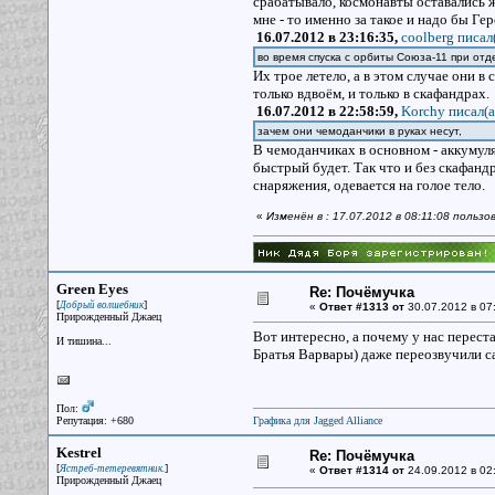
срабатывало, космонавты оставались жи
мне - то именно за такое и надо бы Ге
16.07.2012 в 23:16:35,
coolberg писал
во время спуска с орбиты Союза-11 при от
Их трое летело, а в этом случае они в
только вдвоём, и только в скафандрах
16.07.2012 в 22:58:59,
Korchy писал(a
зачем они чемоданчики в руках несут,
В чемоданчиках в основном - аккумуля
быстрый будет. Так что и без скафанд
снаряжения, одевается на голое тело.
«
Изменён в : 17.07.2012 в 08:11:08 польз
Green Eyes
Re: Почёмучка
[
]
Добрый волшебник
«
Ответ #1313 от
30.07.2012 в 07
Прирожденный Джаец
Вот интересно, а почему у нас перестал
И тишина...
Братья Варвары) даже переозвучили с
Пол:
Репутация: +680
Графика для Jagged Alliance
Kestrel
Re: Почёмучка
[
]
Ястреб-тетеревятник.
«
Ответ #1314 от
24.09.2012 в 02
Прирожденный Джаец