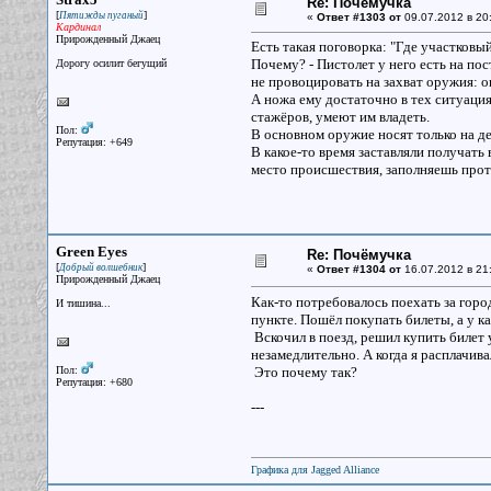
Re: Почёмучка
[
]
Пятижды пуганый
«
Ответ #1303 от
09.07.2012 в 20
Кардинал
Прирожденный Джаец
Есть такая поговорка: "Где участковы
Почему? - Пистолет у него есть на по
Дорогу осилит бегущий
не провоцировать на захват оружия: о
А ножа ему достаточно в тех ситуация
стажёров, умеют им владеть.
Пол:
В основном оружие носят только на д
Репутация: +649
В какое-то время заставляли получать
место происшествия, заполняешь прот
Green Eyes
Re: Почёмучка
[
]
Добрый волшебник
«
Ответ #1304 от
16.07.2012 в 21
Прирожденный Джаец
Как-то потребовалось поехать за город
И тишина...
пункте. Пошёл покупать билеты, а у ка
Вскочил в поезд, решил купить билет у
незамедлительно. А когда я расплачива
Пол:
Это почему так?
Репутация: +680
---
Графика для Jagged Alliance