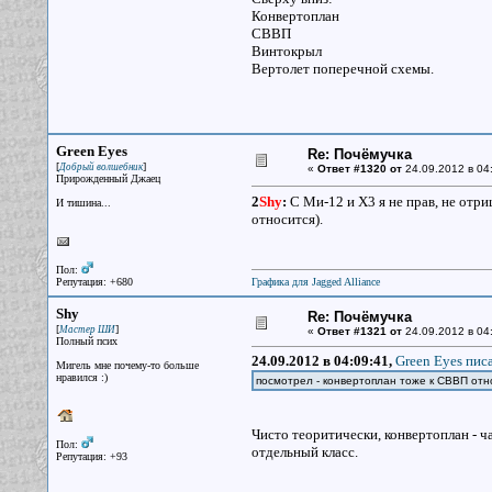
Конвертоплан
СВВП
Винтокрыл
Вертолет поперечной схемы.
Green Eyes
Re: Почёмучка
[
]
Добрый волшебник
«
Ответ #1320 от
24.09.2012 в 04
Прирожденный Джаец
2
Shy
:
C Ми-12 и X3 я не прав, не отр
И тишина...
относится).
Пол:
Репутация: +680
Графика для Jagged Alliance
Shy
Re: Почёмучка
[
]
Мастер ШИ
«
Ответ #1321 от
24.09.2012 в 04
Полный псих
24.09.2012 в 04:09:41,
Green Eyes писа
Мигель мне почему-то больше
нравился :)
посмотрел - конвертоплан тоже к СВВП отн
Чисто теоритически, конвертоплан - 
Пол:
отдельный класс.
Репутация: +93