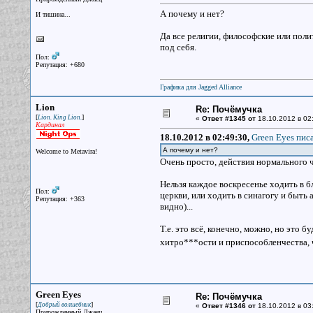
А почему и нет?
И тишина...
Да все религии, философские или поли
под себя.
Пол:
Репутация: +680
Графика для Jagged Alliance
Lion
Re: Почёмучка
[
]
Lion. King Lion.
«
Ответ #1345 от
18.10.2012 в 02
Кардинал
18.10.2012 в 02:49:30,
Green Eyes писа
А почему и нет?
Welcome to Metavira!
Очень просто, действия нормального 
Нельзя каждое воскресенье ходить в 
Пол:
церкви, или ходить в синагогу и быть 
Репутация: +363
видно)...
Т.е. это всё, конечно, можно, но это 
хитро***ости и приспособленчества, 
Green Eyes
Re: Почёмучка
[
]
Добрый волшебник
«
Ответ #1346 от
18.10.2012 в 03
Прирожденный Джаец