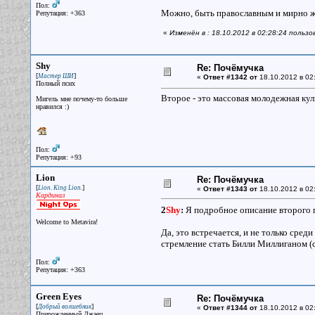
Пол:
Можно, быть православным и мирно жи
Репутация: +363
«
Изменён в : 18.10.2012 в 02:28:24 пользо
Shy
Re: Почёмучка
[
]
Мастер ШИ
«
Ответ #1342 от
18.10.2012 в 02
Полный псих
Второе - это массовая молодежная кул
Мигель мне почему-то больше
нравился :)
Пол:
Репутация: +93
Lion
Re: Почёмучка
[
]
Lion. King Lion.
«
Ответ #1343 от
18.10.2012 в 02
Кардинал
2
Shy
:
Я подробное описание второго п
Welcome to Metavira!
Да, это встречается, и не только сре
стремление стать Билли Миллиганом (с
Пол:
Репутация: +363
Green Eyes
Re: Почёмучка
[
]
Добрый волшебник
«
Ответ #1344 от
18.10.2012 в 02
Прирожденный Джаец