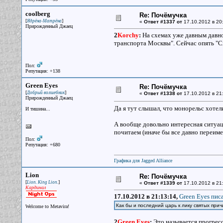
coolberg
Re: Почёмучка
[
]
Ядрёна-Матрёна
«
Ответ #1337 от
17.10.2012 в 20
Прирожденный Джаец
2
Korchy
:
На схемах уже давным давно
транспорта Москвы". Сейчас опять "С
Пол:
Репутация: +138
Green Eyes
Re: Почёмучка
[
]
Добрый волшебник
«
Ответ #1338 от
17.10.2012 в 21
Прирожденный Джаец
Да я тут слышал, что монорельс хотел
И тишина...
А вообще довольно интересная ситуаци
почитаем (иначе бы все давно переиме
Пол:
Репутация: +680
Графика для Jagged Alliance
Lion
Re: Почёмучка
[
]
Lion. King Lion.
«
Ответ #1339 от
17.10.2012 в 21
Кардинал
17.10.2012 в 21:13:14,
Green Eyes писа
Как бы и последний царь к лику святых пр
Welcome to Metavira!
2
Green Eyes
:
Это называется прогрес