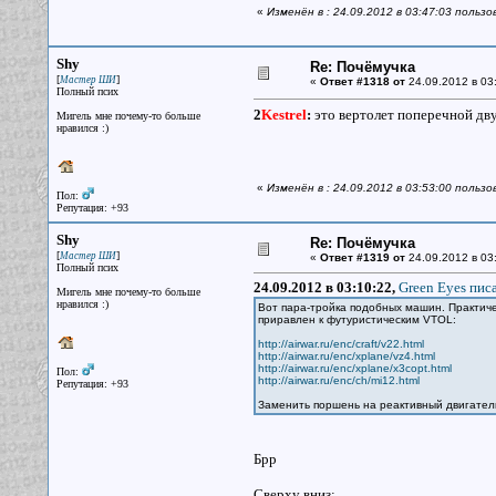
«
Изменён в : 24.09.2012 в 03:47:03 пользо
Shy
Re: Почёмучка
[
]
Мастер ШИ
«
Ответ #1318 от
24.09.2012 в 03
Полный псих
2
Kestrel
:
это вертолет поперечной дву
Мигель мне почему-то больше
нравился :)
«
Изменён в : 24.09.2012 в 03:53:00 польз
Пол:
Репутация: +93
Shy
Re: Почёмучка
[
]
Мастер ШИ
«
Ответ #1319 от
24.09.2012 в 03
Полный псих
24.09.2012 в 03:10:22,
Green Eyes писа
Мигель мне почему-то больше
нравился :)
Вот пара-тройка подобных машин. Практич
приравлен к футуристическим VTOL:
http://airwar.ru/enc/craft/v22.html
http://airwar.ru/enc/xplane/vz4.html
http://airwar.ru/enc/xplane/x3copt.html
Пол:
http://airwar.ru/enc/ch/mi12.html
Репутация: +93
Заменить поршень на реактивный двигател
Брр
Сверху вниз: