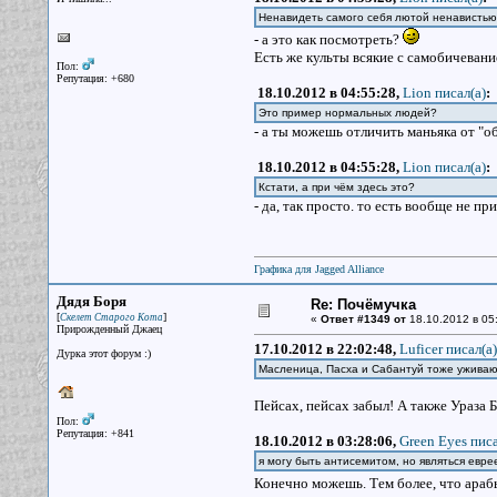
Ненавидеть самого себя лютой ненавистью
- а это как посмотреть?
Есть же культы всякие с самобичевани
Пол:
Репутация: +680
18.10.2012 в 04:55:28,
Lion писал(a)
:
Это пример нормальных людей?
- а ты можешь отличить маньяка от "об
18.10.2012 в 04:55:28,
Lion писал(a)
:
Кстати, а при чём здесь это?
- да, так просто. то есть вообще не п
Графика для Jagged Alliance
Дядя Боря
Re: Почёмучка
[
]
Скелет Старого Кота
«
Ответ #1349 от
18.10.2012 в 05
Прирожденный Джаец
17.10.2012 в 22:02:48,
Luficer писал(a)
Дурка этот форум :)
Масленица, Пасха и Сабантуй тоже ужива
Пейсах, пейсах забыл! А также Ураза
Пол:
Репутация: +841
18.10.2012 в 03:28:06,
Green Eyes писа
я могу быть антисемитом, но являться ев
Конечно можешь. Тем более, что араб