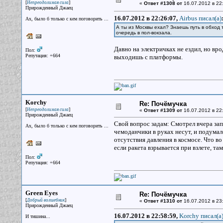
[
]
Непреодолимая сила
«
Ответ #1308 от
16.07.2012 в 22
Прирожденный Джаец
16.07.2012 в 22:26:07,
Airbus писал(a)
Ах, было б только с кем поговорить ...
А ты из Москвы ехал? Знаешь путь в обход 
очередь в пол-вокзала.
Давно на электричках не ездил, но вро
Пол:
Репутация: +664
выходишь с платформы.
Korchy
Re: Почёмучка
[
]
Непреодолимая сила
«
Ответ #1309 от
16.07.2012 в 22
Прирожденный Джаец
Свой вопрос задам: Смотрел вчера зап
Ах, было б только с кем поговорить ...
чемоданчики в руках несут, и подумал
отсутствия давления в космосе. Что в
если ракета взрывается при взлете, там
Пол:
Репутация: +664
Green Eyes
Re: Почёмучка
[
]
Добрый волшебник
«
Ответ #1310 от
16.07.2012 в 23
Прирожденный Джаец
16.07.2012 в 22:58:59,
Korchy писал(a
И тишина...