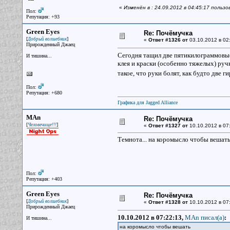
«
Изменён в : 24.09.2012 в 04:45:17 польз
Пол:
Репутация: +93
Green Eyes
Re: Почёмучка
[
]
Добрый волшебник
«
Ответ #1326 от
03.10.2012 в 02
Прирожденный Джаец
Сегодня тащил две пятикилограммовые 
И тишина...
клея и краски (особенно тяжелых) ручк
такое, что руки болят, как будто две ги
Пол:
Репутация: +680
Графика для Jagged Alliance
MAn
Re: Почёмучка
[
]
Человечище!!!
«
Ответ #1327 от
10.10.2012 в 07
Темнота... на коромысло чтобы вешат
Пол:
Репутация: +403
Green Eyes
Re: Почёмучка
[
]
Добрый волшебник
«
Ответ #1328 от
10.10.2012 в 07
Прирожденный Джаец
10.10.2012 в 07:22:13,
MAn писал(a)
:
И тишина...
на коромысло чтобы вешать