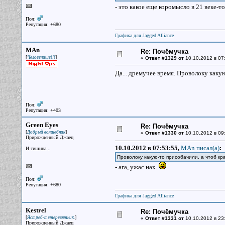
- это какое еще коромысло в 21 веке-то
Пол:
Репутация: +680
Графика для Jagged Alliance
MAn
Re: Почёмучка
[
]
Человечище!!!
«
Ответ #1329 от
10.10.2012 в 07
Да... дремучее время. Проволоку каку
Пол:
Репутация: +403
Green Eyes
Re: Почёмучка
[
]
Добрый волшебник
«
Ответ #1330 от
10.10.2012 в 09
Прирожденный Джаец
10.10.2012 в 07:53:55,
MAn писал(a)
:
И тишина...
Проволоку какую-то присобачили, а чтоб кр
- ага, ужас нах.
Пол:
Репутация: +680
Графика для Jagged Alliance
Kestrel
Re: Почёмучка
[
]
Ястреб-тетеревятник.
«
Ответ #1331 от
10.10.2012 в 23
Прирожденный Джаец