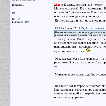
2
Lion
:
К слову, нормальный человек -
И тишина...
Мапука ест людей. И это нормально. В
остальной "цивилизованный" мир не ес
ненормальный, дикарь, урод и т.д.
Пол:
Пример не единичен - могу кучу прив
Репутация: +680
18.10.2012 в 02:59:27,
Lion писал(a)
:
Нельзя каждое воскресенье ходить в ближа
церкви, или ходить в синагогу и быть антис
- почему нельзя? Иначе бы у нас не бы
оно пытается собраться воедино - чащ
национальности и посещать (пусть и ч
мультяшный персонаж.
Это, как если бы я был крещеный, но 
религиозной семьи, но пришел бы к п
---
Маньяки часто милые и добродушные л
---
Вот такой вот интересный вопрос: мног
Иногда задавая тот же вопрос, но в д
удовлетворяющий их потребностям отве
просто люди упрямые?