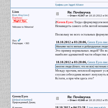
Графика для Jagged Alliance
Lion
Re: Почёмучка
[
]
Lion. King Lion.
«
Ответ #1347 от
18.10.2012 в 04
Кардинал
2
Green Eyes
:
Тогда сформулируем воп
Ненавидеть самого себя лютой ненави
Welcome to Metavira!
Поскольку во всех остальных формул
Пол:
18.10.2012 в 03:28:06,
Green Eyes пис
Репутация: +363
Маньяки часто милые и добродушные люди
Это пример нормальных людей? Во всяк
наиболее адекватной части общества
18.10.2012 в 03:28:06,
Green Eyes пис
многие люди (благо, что не все) частенько
Между прочим, неплохой вариант услыш
соусам собеседник может лопухнуть и 
Кстати, а при чём здесь это?
Green Eyes
Re: Почёмучка
[
]
Добрый волшебник
«
Ответ #1348 от
18.10.2012 в 05
Прирожденный Джаец
18.10.2012 в 04:55:28,
Lion писал(a)
:
И тишина...