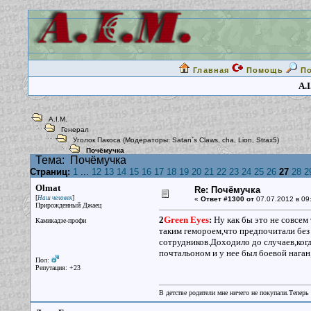
Главная
Помощь
П
A.I
A.I.M.
Генерал
Уголок Пакоса
(Модераторы:
Satan`s Claws
,
cha
,
Lion
,
Strax5
)
Почёмучка
Тема:
Почёмучка
Страниц:
1
...
12
13
14
15
16
17
18
19
20
21
22
23
24
25
26
27
28
2
Olmat
Re: Почёмучка
[
]
Наш человек
«
Ответ #1300 от
07.07.2012 в 09
Прирожденный Джаец
2
Green Eyes
:
Ну как бы это не совсем
Камикадзе-профи
таким гемороем,что предпочитали без
сотрудников.Доходило до случаев,когда
почтальоном и у нее был боевой наган,
Пол:
Репутация: +23
В детстве родители мне ничего не покупали.Теперь 