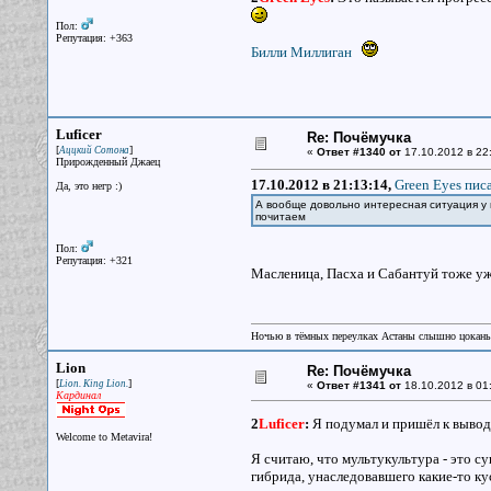
Пол:
Репутация: +363
Билли Миллиган
Luficer
Re: Почёмучка
[
]
Аццкий Сотона
«
Ответ #1340 от
17.10.2012 в 22
Прирожденный Джаец
17.10.2012 в 21:13:14,
Green Eyes писа
Да, это негр :)
А вообще довольно интересная ситуация у н
почитаем
Пол:
Репутация: +321
Масленица, Пасха и Сабантуй тоже уж
Ночью в тёмных переулках Астаны слышно цокань
Lion
Re: Почёмучка
[
]
Lion. King Lion.
«
Ответ #1341 от
18.10.2012 в 01
Кардинал
2
Luficer
:
Я подумал и пришёл к выводу
Welcome to Metavira!
Я считаю, что мультукультура - это с
гибрида, унаследовавшего какие-то ку