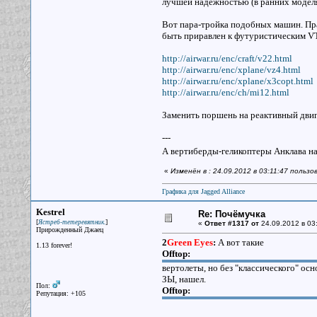
лучшей надежностью (в ранних моделя
Вот пара-тройка подобных машин. Пр
быть приравлен к футуристическим V
http://airwar.ru/enc/craft/v22.html
http://airwar.ru/enc/xplane/vz4.html
http://airwar.ru/enc/xplane/x3copt.html
http://airwar.ru/enc/ch/mi12.html
Заменить поршень на реактивный двига
---
А вертиберды-геликоптеры Анклава 
«
Изменён в : 24.09.2012 в 03:11:47 польз
Графика для Jagged Alliance
Kestrel
Re: Почёмучка
[
]
Ястреб-тетеревятник.
«
Ответ #1317 от
24.09.2012 в 03
Прирожденный Джаец
2
Green Eyes
:
А вот такие
1.13 forever!
Offtop:
вертолеты, но без "классического" ос
ЗЫ, нашел.
Пол:
Offtop:
Репутация: +105