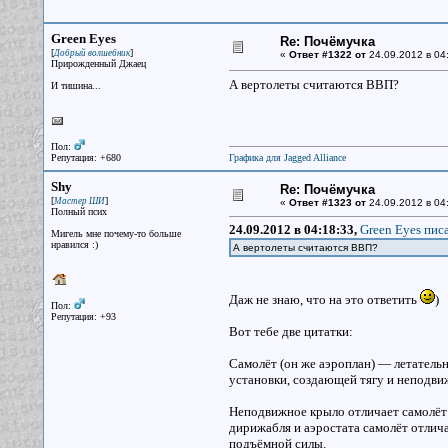
Green Eyes
Re: Почёмучка
[
]
Добрый волшебник
«
Ответ #1322 от
24.09.2012 в 04
Прирожденный Джаец
А вертолеты считаются ВВП?
И тишина...
Пол:
Репутация: +680
Графика для Jagged Alliance
Shy
Re: Почёмучка
[
]
Мастер ШИ
«
Ответ #1323 от
24.09.2012 в 04
Полный псих
24.09.2012 в 04:18:33,
Green Eyes писа
Мигель мне почему-то больше
нравился :)
А вертолеты считаются ВВП?
Даж не знаю, что на это ответить
)
Пол:
Репутация: +93
Вот тебе две цитатки:
Самолёт (он же аэроплан) — летатель
установки, создающей тягу и неподви
Неподвижное крыло отличает самолёт о
дирижабля и аэростата самолёт отлича
подъёмной силы.