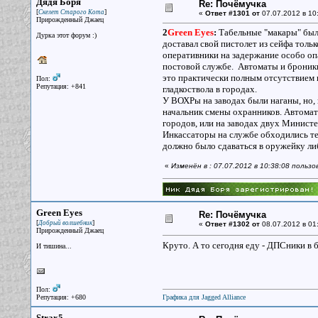
Дядя Боря
Re: Почёмучка
[
]
Скелет Старого Кота
«
Ответ #1301 от
07.07.2012 в 10
Прирожденный Джаец
2
Green Eyes
:
Табельные "макары" были
Дурка этот форум :)
доставал свой пистолет из сейфа тольк
оперативники на задержание особо оп
постовой службе. Автоматы и броники 
это практически полным отсутствием 
Пол:
Репутация: +841
гладкоствола в городах.
У ВОХРы на заводах были наганы, но,
начальник смены охранников. Автоматы
городов, или на заводах двух Минист
Инкассаторы на службе обходились те
должно было сдаваться в оружейку либ
«
Изменён в : 07.07.2012 в 10:38:08 польз
Green Eyes
Re: Почёмучка
[
]
Добрый волшебник
«
Ответ #1302 от
08.07.2012 в 01
Прирожденный Джаец
Круто. А то сегодня еду - ДПСники в б
И тишина...
Пол:
Репутация: +680
Графика для Jagged Alliance
Strax5