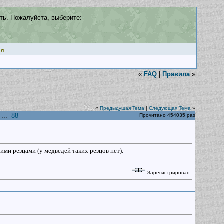
ть. Пожалуйста, выберите:
ия
«
FAQ
|
Правила
»
«
Предыдущая Тема
|
Следующая Тема
»
...
88
Прочитано 454035 раз
ми резцами (у медведей таких резцов нет).
Зарегистрирован