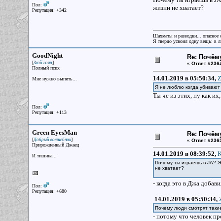
Пол:
жизни не хватает?
Репутация: +342
Шахматы и разводки... опасное 
Я твердо усвоил одну вещь: в лю
GoodNight
Re: Почём
[
]
Злой ночи
«
Ответ #236
Полный псих
14.01.2019 в 05:50:34,
Z
Мне нужно выпить...
Я не люблю когда убиваю
Ты че из этих, ну как их
Пол:
Репутация: +113
Green EyesMan
Re: Почём
[
]
Добрый волшебник
«
Ответ #236
Прирожденный Джаец
14.01.2019 в 08:39:52,
K
И тишина...
Почему ты играешь в JA? 
не хватает?
- когда это в Джа доба
Пол:
Репутация: +680
14.01.2019 в 05:50:34,
Почему люди смотрят такие
- потому что человек пр