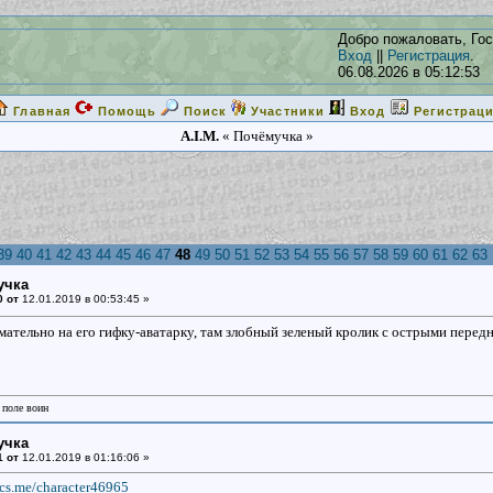
Добро пожаловать, Гос
Вход
||
Регистрация
.
06.08.2026 в 05:12:53
Главная
Помощь
Поиск
Участники
Вход
Регистрац
A.I.M.
« Почёмучка »
39
40
41
42
43
44
45
46
47
48
49
50
51
52
53
54
55
56
57
58
59
60
61
62
63
учка
0 от
12.01.2019 в 00:53:45 »
тельно на его гифку-аватарку, там злобный зеленый кролик с острыми передни
 поле воин
учка
1 от
12.01.2019 в 01:16:06 »
fics.me/character46965