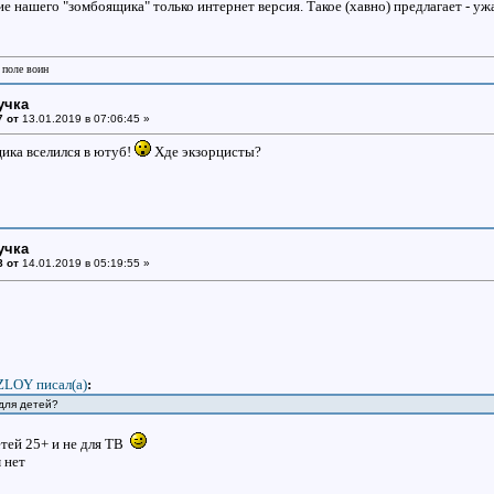
е нашего "зомбоящика" только интернет версия. Такое (хавно) предлагает - уж
 поле воин
учка
7 от
13.01.2019 в 07:06:45 »
ка вселился в ютуб!
Хде экзорцисты?
учка
8 от
14.01.2019 в 05:19:55 »
ZLOY писал(a)
:
 для детей?
етей 25+ и не для ТВ
 нет