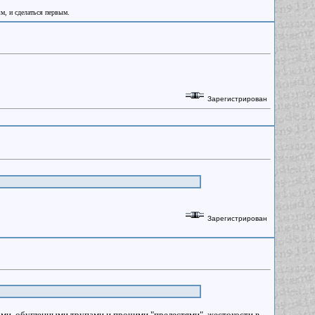
ым, и сделаться первым.
Зарегистрирован
Зарегистрирован
ми, обугленными трупами и прочими "прелестями", жестокости в