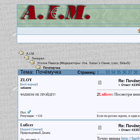
A.I.M.
Генерал
Уголок Пакоса
(Модераторы:
cha
,
Satan`s Claws
,
Lion
,
Strax5
)
Почёмучка
Тема:
Почёмучка
Страниц:
1
...
33
34
35
36
37
38
ZLOY
Re: Почём
[
]
той-терьер
«
Ответ #235
забанен
2
Luficer
:
Посмотри внима
ФАШИЗМ НЕ ПРОЙДЁТ!
Пол:
Репутация: +116
Если по-русски скроен, и один в
Luficer
Re: Почём
[
]
Аццкий Сотона
«
Ответ #235
Прирожденный Джаец
Точно мишка
http://fan
Да, это негр :)