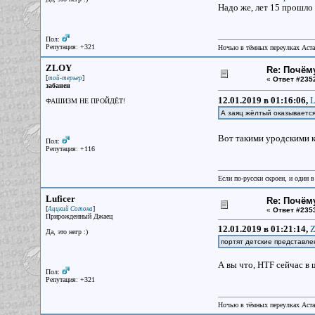
Надо же, лет 15 прошло
Пол:
Репутация: +321
Ночью в тёмных переулках Аст
ZLOY
Re: Почём
[
]
той-терьер
«
Ответ #235
забанен
12.01.2019 в 01:16:06,
L
ФАШИЗМ НЕ ПРОЙДЁТ!
А заяц жёлтый оказываетс
Вот такими уродскими к
Пол:
Репутация: +116
Если по-русски скроен, и один в
Luficer
Re: Почём
[
]
Аццкий Сотона
«
Ответ #235
Прирожденный Джаец
12.01.2019 в 01:21:14,
Z
Да, это негр :)
портят детские представл
А вы что, HTF сейчас в
Пол:
Репутация: +321
Ночью в тёмных переулках Аст