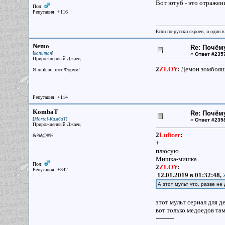
Вот ютуб - это отражени
Пол:
Репутация: +116
Если по-русски скроен, и один в
Nemo
Re: Почём
[
]
капитан
«
Ответ #235
Прирожденный Джаец
2
ZLOY
:
Демон зомбоящи
Я люблю этот Форум!
Репутация: +114
KombaT
Re: Почём
[
]
Mortal-КамбаТ
«
Ответ #235
Прирожденный Джаец
2
Luficer
:
&%!@#%
+
плюсую
Мишка-мишка
Пол:
2
ZLOY
:
Репутация: +342
12.01.2019 в 01:32:48,
А этот мульт что, разве не
этот мульт сериал для д
вот только медоедов там
---------