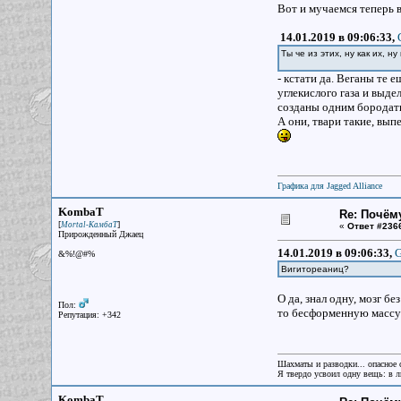
Вот и мучаемся теперь в
14.01.2019 в 09:06:33,
Ты че из этих, ну как их, н
- кстати да. Веганы те 
углекислого газа и выде
созданы одним бородат
А они, твари такие, вы
Графика для Jagged Alliance
KombaT
Re: Почём
[
]
Mortal-КамбаТ
«
Ответ #236
Прирожденный Джаец
14.01.2019 в 09:06:33,
G
&%!@#%
Вигитореаниц?
О да, знал одну, мозг б
Пол:
то бесформенную массу
Репутация: +342
Шахматы и разводки... опасное 
Я твердо усвоил одну вещь: в лю
KombaT