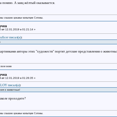
 а помню. А заяц жёлтый оказывается.
аны слышно цоканье копытцев Сотоны.
учка
2 от
12.01.2019 в 01:21:14 »
uficer писал(a)
:
я
артинками авторы этих "художеств" портят детские представления о животн
 поле воин
учка
3 от
12.01.2019 в 01:26:35 »
LOY писал(a)
:
ения о животных!
 школе проходите?
аны слышно цоканье копытцев Сотоны.