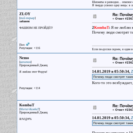
Шахматы и разводки... опасное 
Я твердо усвоил одну вещь: в лю
ZLOY
Re: Почём
[
]
той-терьер
«
Ответ #236
забанен
2
KombaT
:
Я не люблю к
ФАШИЗМ НЕ ПРОЙДЁТ!
Почему люди смотрят та
Пол:
Репутация: +116
Если по-русски скроен, и один в
Nemo
Re: Почём
[
]
капитан
«
Ответ #236
Прирожденный Джаец
14.01.2019 в 05:50:34,
Z
Я люблю этот Форум!
Почему люди смотрят таки
Кого-то это возбуждает
Репутация: +114
KombaT
Re: Почём
[
]
Mortal-КамбаТ
«
Ответ #236
Прирожденный Джаец
14.01.2019 в 05:50:34,
Z
&%!@#%
Почему люди смотрят таки
Почему ты играешь в JA