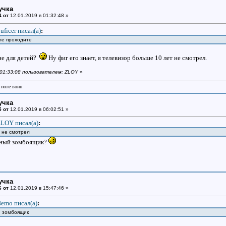
учка
4 от
12.01.2019 в 01:32:48 »
uficer писал(a)
:
оле проходите
 не для детей?
Ну фиг его знает, я телевизор больше 10 лет не смотрел.
в 01:33:08 пользователем: ZLOY
»
 поле воин
учка
5 от
12.01.2019 в 06:02:51 »
LOY писал(a)
:
т не смотрел
шный зомбоящик?
учка
6 от
12.01.2019 в 15:47:46 »
emo писал(a)
:
й зомбоящик