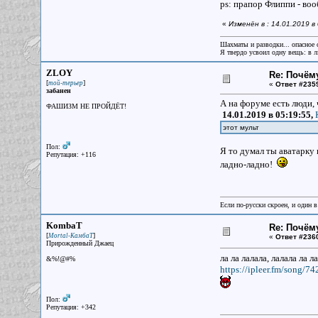
ps: прапор Флиппи - во
«
Изменён в : 14.01.2019 
Шахматы и разводки... опасное 
Я твердо усвоил одну вещь: в лю
ZLOY
Re: Почём
[
]
той-терьер
«
Ответ #235
забанен
А на форуме есть люди, 
ФАШИЗМ НЕ ПРОЙДЁТ!
14.01.2019 в 05:19:55,
этот мульт
Пол:
Я то думал ты аватарку 
Репутация: +116
ладно-ладно!
Если по-русски скроен, и один в
KombaT
Re: Почём
[
]
Mortal-КамбаТ
«
Ответ #236
Прирожденный Джаец
ла ла лалала, лалала ла л
&%!@#%
https://ipleer.fm/song/
Пол:
Репутация: +342