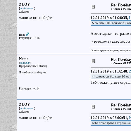
ZLOY
Re: Почём
[
]
той-терьер
«
Ответ #235
забанен
12.01.2019 в 01:26:35,
L
ФАШИЗМ НЕ ПРОЙДЁТ!
А вы что, HTF сейчас в шк
А этот мульт что, разве
Пол:
Репутация: +116
«
Изменён в : 12.01.2019 
Если по-русски скроен, и один в
Nemo
Re: Почём
[
]
капитан
«
Ответ #235
Прирожденный Джаец
12.01.2019 в 01:32:48,
Z
Я люблю этот Форум!
я телевизор больше 10 ле
Тебя тоже пугает стра
Репутация: +114
ZLOY
Re: Почём
[
]
той-терьер
«
Ответ #235
забанен
12.01.2019 в 06:02:51,
N
ФАШИЗМ НЕ ПРОЙДЁТ!
Тебя тоже пугает страшны