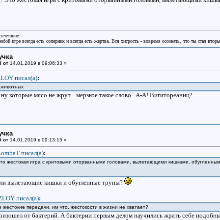
сочетание.
бой игре всегда есть соперник и всегда есть жертва. Вся хитрость - вовремя осознать, что ты стал втор
учка
4 от
14.01.2019 в 09:06:33 »
LOY писал(a)
:
т животных
, ну которые мясо не жрут....мерзкое такое слово...А-А! Вигитореаниц?
учка
5 от
14.01.2019 в 09:13:15 »
ombaT писал(a)
:
Это жестокая игра с критовыми оторванными головами, вылетающими кишками, обугленными
вили вылетающие кишки и обугленные трупы?
ZLOY писал(a)
:
 жестокие передачи, им что, жестокости в жизни не хватает?
оизошел от бактерий. А бактерии первым делом научились жрать себе подобных 