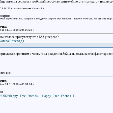
обще легенда сериала и любимый персонаж зрителей по статистике, он индивиду
в 05:26:32 пользователем: KombaT
»
сочетание.
бой игре всегда есть соперник и всегда есть жертва. Вся хитрость - вовремя осознать, что ты стал втор
учка
9 от
14.01.2019 в 05:29:28 »
чьи голоса присутствуют в JA2 у персов?
KombaT писал(a)
:
приклеил с кроликом в честь года рождения JA2, а ты оказывается фанат крово
 поле воин
учка
0 от
14.01.2019 в 05:34:04 »
ала
7428582/Happy_Tree_Friends_-_Happy_Tree_Friends_T...