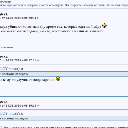
сочетание.
бой игре всегда есть соперник и всегда есть жертва. Вся хитрость - вовремя осознать, что ты стал втор
учка
1 от
14.01.2019 в 05:50:34 »
огда убивают животных (ну кроме тех, которые едят мой мёд)
кие жестокие передачи, им что, жестокости в жизни не хватает?
 поле воин
учка
2 от
14.01.2019 в 08:12:47 »
LOY писал(a)
:
е жестокие передачи
, а кому-то улучшает пищеварение.
учка
3 от
14.01.2019 в 08:39:52 »
LOY писал(a)
:
е жестокие передачи
? Это жестокая игра с критовыми оторванными головами, вылетающими кишка