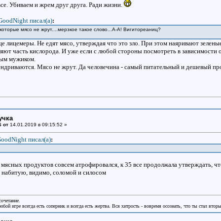
се. Убиваем и жрем друг друга. Ради жизни.
GoodNight писал(a)
:
у которые мясо не жрут....мерзкое такое слово...А-А! Вигитореаниц?
еще лицемеры. Не едят мясо, утверждая что это зло. При этом наяривают зелены
ляют часть кислорода. И уже если с любой стороны посмотреть в зависимости о
ым мужиком.
пендриваются. Мясо не жрут. Да человечина - самый питательный и дешевый пр
учка
6 от
14.01.2019 в 09:15:52 »
oodNight писал(a)
:
ез мясных продуктов совсем атрофировался, к 35 все продолжала утверждать, чт
 набитую, видимо, соломой и силосом
сочетание.
бой игре всегда есть соперник и всегда есть жертва. Вся хитрость - вовремя осознать, что ты стал втор