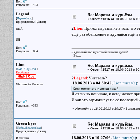
Пол:
Репутация: +403
Legend
Re: Маразм и курьёзы.
[
]
Переводчик
«
Ответ #1516 от
18.06.2013 в 10
Прирожденный Джаец
2
Lion
:
Прикол маразма не в том, что э
надА
ещё раз объявление и вдумайся ещё и 
Пол:
Репутация: +864
- Удельный вес ядра твоей планеты думай!
- Эээ...
Lion
Re: Маразм и курьёзы.
[
]
Lion. King Lion.
«
Ответ #1517 от
18.06.2013 в 10
Кардинал
2
Legend
:
Читатель?
18.06.2013 в 04:50:42,
Lion писал(a)
:
Welcome to Metavira!
Хотя может это и
юмор
такой.
Я отлично понимаю, к чему может при
И как это гармонирует с её последней
Пол:
Репутация: +363
«
Изменён в : 18.06.2013 в 10:27:43 пользо
Green Eyes
Re: Маразм и курьёзы.
[
]
Добрый волшебник
«
Ответ #1518 от
18.06.2013 в 19
Прирожденный Джаец
18.06.2013 в 10:27:06,
Lion писал(a)
:
И тишина...