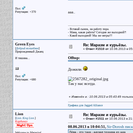
Пол:
ааа..
Репутация: +370
- Вставай сынок, на работу пора.
- Мама, какая работа? Сегодня же выходной?!
- Какой выходной! Мы же негры!!!
Green Eyes
Re: Маразм и курьёзы.
[
]
Добрый волшебник
«
Ответ #1510 от
10.06.2013 в 05
Прирожденный Джаец
Offtop:
И тишина...
Дожили.
Пол:
Репутация: +680
Так у нас всегда.
«
Изменён в : 10.06.2013 в 05:43:49 польз
Графика для Jagged Alliance
Lion
Re: Маразм и курьёзы.
[
]
Lion. King Lion.
«
Ответ #1511 от
10.06.2013 в 21:
Кардинал
08.06.2013 в 10:04:51,
Sir-Dorosh писа
Лёва - это танк - адская техника из ада
Welcome to Metavira!