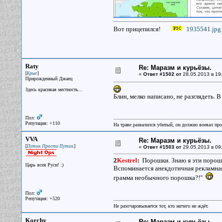
Вот прицепился!
1935541.jpg
Raty
Re: Маразм и курьёзы.
[
]
Крыс
«
Ответ #1502 от
28.05.2013 в 19
Прирожденный Джаец
Здесь красивая местность...
Блин, мелко написано, не разглядеть. 
Пол:
Репутация: +110
На траве развалился убитый, он должно воевал прот
VVA
Re: Маразм и курьёзы.
[
]
Путин. Просто Путин.
«
Ответ #1503 от
29.05.2013 в 09
2
Kestrel
:
Порошки. Знаю я эти порош
Царь всея Руси! :)
Вспоминается анекдотичная рекламная
грамма необычного порошка?!"
Пол:
Репутация: +520
Не разочаровывается тот, кто ничего не ждёт.
Korchy
Re: Маразм и курьёзы.