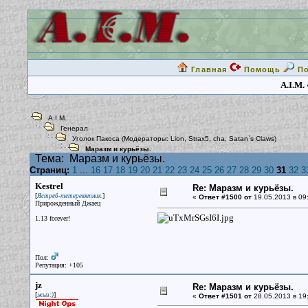
Главная
Помощь
П
A.I.M.
A.I.M.
Генерал
Уголок Пакоса
(Модераторы:
Lion
,
Strax5
,
cha
,
Satan`s Claws
)
Маразм и курьёзы.
Тема:
Маразм и курьёзы.
Страниц:
1
...
16
17
18
19
20
21
22
23
24
25
26
27
28
29
30
31
32
3
Kestrel
Re: Маразм и курьёзы.
[
]
Ястреб-тетеревятник.
«
Ответ #1500 от
19.05.2013 в 09
Прирожденный Джаец
1.13 forever!
Пол:
Репутация: +105
jz
Re: Маразм и курьёзы.
[
]
жыз:)
«
Ответ #1501 от
28.05.2013 в 19