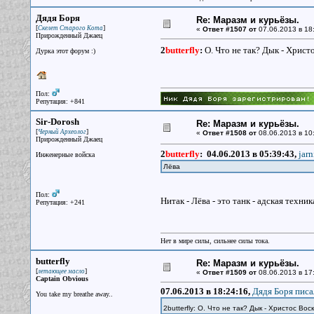
Дядя Боря
Re: Маразм и курьёзы.
[
]
Скелет Старого Кота
«
Ответ #1507 от
07.06.2013 в 18
Прирожденный Джаец
2
butterfly
:
О. Что не так? Дык - Христ
Дурка этот форум :)
Пол:
Репутация: +841
Sir-Dorosh
Re: Маразм и курьёзы.
[
]
Черный Археолог
«
Ответ #1508 от
08.06.2013 в 10
Прирожденный Джаец
2
butterfly
:
04.06.2013 в 05:39:43,
jarn
Инженерные войска
Лёва
Пол:
Нитак - Лёва - это танк - адская техник
Репутация: +241
Нет в мире силы, сильнее силы тока.
butterfly
Re: Маразм и курьёзы.
[
]
летающее масло
«
Ответ #1509 от
08.06.2013 в 17
Captain Obvious
07.06.2013 в 18:24:16,
Дядя Боря писа
You take my breathe away..
2butterfly: О. Что не так? Дык - Христос В