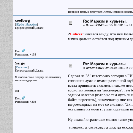
Ночью в тёмных переулках Астаны слышно цокань
coolberg
Re: Маразм и курьёзы.
[
]
Ядрёна-Матрёна
«
Ответ #1528 от
25.06.2013 в 01
Прирожденный Джаец
2
Luficer
:
имеется ввиду, что чем боль
мячик дольше остаётся под нужным д
Пол:
Репутация: +138
Sarge
Re: Маразм и курьёзы.
[
]
Сержант
«
Ответ #1529 от
29.06.2013 в 02
Прирожденный Джаец
Сдавал на "А" категорию сегодня в Г
Я люблю свою Родину, но ненавижу
сплошная лужа с ямами различной глу
наше государство.
встал принимать экзамен, я так же нев
ессно, ни змейки ни "восьмерки", тем 
задним колесом (которые там чуть ли 
Пол:
байта переслать), экзаменатор мне так
Репутация: +308
взгромоздился на мот со словами "Эх, 
остальные из моей группы (девушки н
Ну в какой стране еще можно такое ув
«
Изменён в : 29.06.2013 в 02:41:45 польз