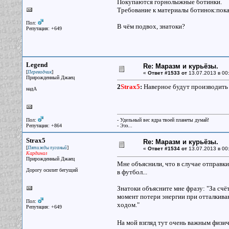
Покупаются горнолыжные ботинки.
Требование к материалы ботинок:показа
Пол:
В чём подвох, знатоки?
Репутация: +649
Legend
Re: Маразм и курьёзы.
[
]
Переводчик
«
Ответ #1533 от
13.07.2013 в 00
Прирожденный Джаец
2
Strax5
:
Наверное будут производить 
надА
Пол:
- Удельный вес ядра твоей планеты думай!
Репутация: +864
- Эээ...
Strax5
Re: Маразм и курьёзы.
[
]
Пятижды пуганый
«
Ответ #1534 от
13.07.2013 в 00
Кардинал
Прирожденный Джаец
Мне объяснили, что в случае отправки
Дорогу осилит бегущий
в футбол...
Знатоки объясните мне фразу: "За сч
момент потери энергии при отталкив
Пол:
ходом."
Репутация: +649
На мой взгляд тут очень важным физи