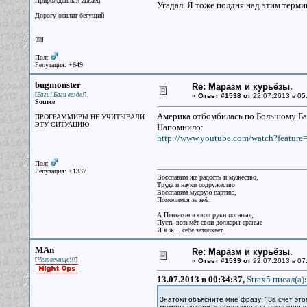
Прирожденный Джаец
Угадал. Я тоже полдня над этим терми
Дорогу осилит бегущий
Пол:
Репутация: +649
bugmonster
Re: Маразм и курьёзы.
[
]
Баги! Баги везде!
«
Ответ #1538 от
22.07.2013 в 05
Source
Америка отбомбилась по Большому Ба
ПРОГРАММИРЫ НЕ УЧИТЫВАЛИ
ЭТУ СИТУАЦИЮ
Напомнило:
http://www.youtube.com/watch?feature
Пол:
Репутация: +1337
Восславим же радость и мужество,
Труда и науки содружество
Восславим мудрую партию,
Помолимся за неё.
А Пентагон в свои руки поганые,
Пусть возьмёт свои доллары сраные
И в ж... себе затолкает
MAn
Re: Маразм и курьёзы.
[
]
Человечище!!!
«
Ответ #1539 от
22.07.2013 в 07
13.07.2013 в 00:34:37,
Strax5 писал(a)
:
Знатоки объясните мне фразу: "За счёт э
момент потери энергии при отталкивании 