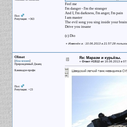
Feel me
I'm danger - I'm the stranger
And I, I'm darkness, I'm anger, I'm pain
Пол:
I am master
Репутация: +363
The evil song you sing inside your brain
Drive you insane
(с) Dio
«
Изменён в : 10.06.2013 в 21:57:28 пользо
Olmat
Re: Маразм и курьёзы.
[
]
Наш человек
«
Ответ #1512 от
16.06.2013 в 07
Прирожденный Джаец
Камикадзе-профи
Пол:
Репутация: +23