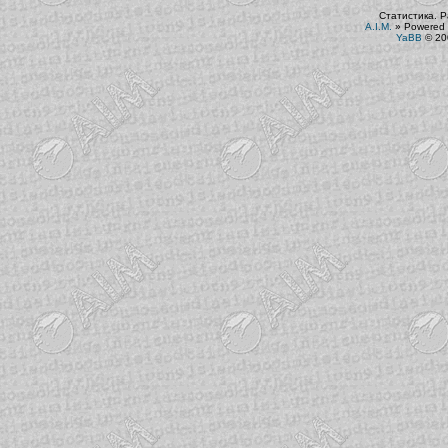
Статистика. Р
A.I.M.
»
Powered 
YaBB
© 200