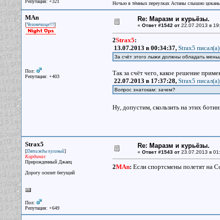
Репутация: +321
Ночью в тёмных переулках Астаны слышно цокань
MAn
Re: Маразм и курьёзы.
[
]
Человечище!!!
«
Ответ #1542 от
22.07.2013 в 19
2
Strax5
:
13.07.2013 в 00:34:37,
Strax5 писал(a)
За счёт этого лыжи должны обладать мень
Пол:
Так за счёт чего, какое решение приме
Репутация: +403
22.07.2013 в 17:37:28,
Strax5 писал(a)
Вопрос знатокам: зачем?
Ну, допустим, скользить на этих ботин
Strax5
Re: Маразм и курьёзы.
[
]
Пятижды пуганый
«
Ответ #1543 от
23.07.2013 в 01
Кардинал
Прирожденный Джаец
2
MAn
:
Если спортсмены полетят на Со
Дорогу осилит бегущий
Пол:
Репутация: +649