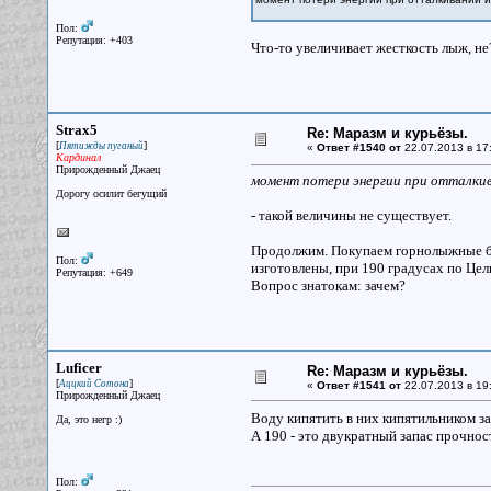
Пол:
Репутация: +403
Что-то увеличивает жесткость лыж, не
Strax5
Re: Маразм и курьёзы.
[
]
Пятижды пуганый
«
Ответ #1540 от
22.07.2013 в 17
Кардинал
Прирожденный Джаец
момент потери энергии при отталки
Дорогу осилит бегущий
- такой величины не существует.
Продолжим. Покупаем горнолыжные бот
Пол:
изготовлены, при 190 градусах по Цел
Репутация: +649
Вопрос знатокам: зачем?
Luficer
Re: Маразм и курьёзы.
[
]
Аццкий Сотона
«
Ответ #1541 от
22.07.2013 в 19
Прирожденный Джаец
Воду кипятить в них кипятильником за
Да, это негр :)
А 190 - это двукратный запас прочнос
Пол: