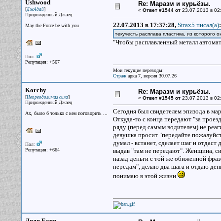
Ushwood
Re: Маразм и курьёзы.
[
]
ДжАдай
«
Ответ #1544 от
23.07.2013 в 02
Прирожденный Джаец
22.07.2013 в 17:37:28,
Strax5 писал(a)
:
May the Force be with you
текучесть расплава пластика, из которого 
"Чтобы расплавленный металл автомата 
Пол:
Репутация: +567
Мои текущие переводы:
Страж
арка 7, версия 30.07.26
Korchy
Re: Маразм и курьёзы.
[
]
Непреодолимая сила
«
Ответ #1545 от
23.07.2013 в 02
Прирожденный Джаец
Сегодня был свидетелем эпизода в ма
Ах, было б только с кем поговорить ...
Откуда-то с конца передают "за проез
ряду (перед самым водителем) не реаги
девушка просит "передайте пожалуйст
думал - встанет, сделает шаг и отдаст
Пол:
Репутация: +664
выдав "там не передают". Женщина, си
назад деньги с той же обиженной фраз
передам", делаю два шага и отдаю ден
понимаю в этой жизни
Дядя Боря