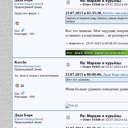
Re: Маразм и курьёзы.
[
]
Скелет Старого Кота
«
Ответ #1546 от
23.07.2013 в 06
Прирожденный Джаец
23.07.2013 в 02:35:38,
Korchy писал(a
Дурка этот форум :)
парень в первом ряду (перед самым водител
вокруг.
Вот это знакомо. Моё чадушко, наприме
Пол:
Репутация: +841
услышит, а в наушниках... не реагирует
«
Изменён в : 23.07.2013 в 06:08:32 польз
Korchy
Re: Маразм и курьёзы.
[
]
Непреодолимая сила
«
Ответ #1547 от
23.07.2013 в 07:
Прирожденный Джаец
23.07.2013 в 06:08:06,
Дядя Боря писа
Ах, было б только с кем поговорить ...
Вот это знакомо.
Меня больше удивило поведение девиц
Пол:
Репутация: +664
Дядя Боря
Re: Маразм и курьёзы.
[
]
Скелет Старого Кота
«
Ответ #1548 от
23.07.2013 в 11:
Прирожденный Джаец