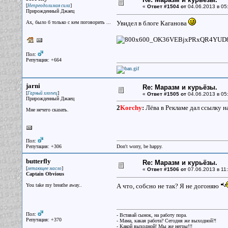
[
]
Непреодолимая сила
«
Ответ #1504 от
04.06.2013 в 05
Прирожденный Джаец
Ах, было б только с кем поговорить ...
Увидел в блоге Каганова
Пол:
Репутация: +664
jarni
Re: Маразм и курьёзы.
[
]
Гарный хлопец
«
Ответ #1505 от
04.06.2013 в 05
Прирожденный Джаец
2
Korchy
:
Лёва в Рекламе дал ссылку н
Мне нечего сказать.
Пол:
Репутация: +306
Don't worry, be happy.
butterfly
Re: Маразм и курьёзы.
[
]
летающее масло
«
Ответ #1506 от
07.06.2013 в 11:
Captain Obvious
You take my breathe away..
А что, собсно не так? Я не догоняю
Пол:
- Вставай сынок, на работу пора.
Репутация: +370
- Мама, какая работа? Сегодня же выходной?!
- Какой выходной! Мы же негры!!!