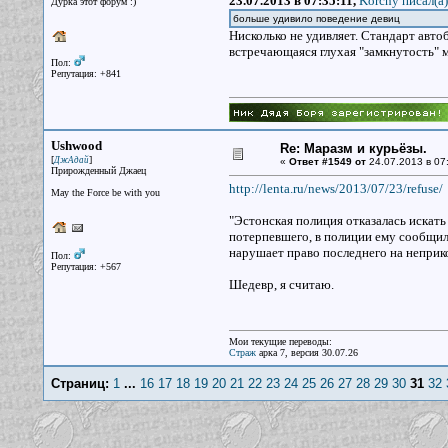
23.07.2013 в 07:35:11,
Korchy писал(a)
Дурка этот форум :)
больше удивило поведение девиц
Нисколько не удивляет. Стандарт авто
встречающаяся глухая "замкнутость" 
Пол:
Репутация: +841
Ushwood
Re: Маразм и курьёзы.
[
]
ДжАдай
«
Ответ #1549 от
24.07.2013 в 07
Прирожденный Джаец
http://lenta.ru/news/2013/07/23/refuse/
May the Force be with you
"Эстонская полиция отказалась искать
потерпевшего, в полиции ему сообщил
нарушает право последнего на неприк
Пол:
Репутация: +567
Шедевр, я считаю.
Мои текущие переводы:
Страж
арка 7, версия 30.07.26
Страниц:
1
...
16
17
18
19
20
21
22
23
24
25
26
27
28
29
30
31
32