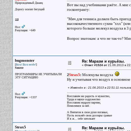
Прирожденный Джаец
Вот вы над учебниками ржёте. А мне с
госконтракту:
Дорогу осилит бегущий
"Мяч для тенниса должен быть пригод
высококачественного сукна "ххх" (или
Пол:
которого больше молекул воздуха в 3 
Репутация: +649
Вопрос знатокам: а что не так-то? М
bugmonster
Re: Маразм и курьёзы.
[
]
Баги! Баги везде!
«
Ответ #1524 от
21.06.2013 в 22
Source
ПРОГРАММИРЫ НЕ УЧИТЫВАЛИ
2
Strax5
:
Молекулы воздуха
ЭТУ СИТУАЦИЮ
Ну и учитывая что воздух в основном 
«
Изменён в : 21.06.2013 в 22:51:11 польз
Пол:
Восславим же радость и мужество,
Репутация: +1337
Труда и науки содружество
Восславим мудрую партию,
Помолимся за неё.
А Пентагон в свои руки поганые,
Пусть возьмёт свои доллары сраные
И в ж... себе затолкает
Strax5
Re: Маразм и курьёзы.