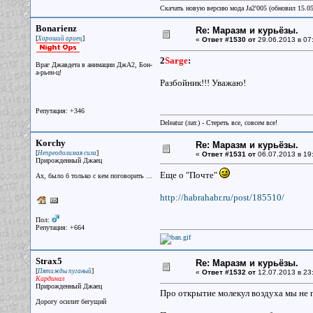
Скачать новую версию мода Ja2'005 (обновил 15.0
Bonarienz
Re: Маразм и курьёзы.
[
]
Хороший ариец
«
Ответ #1530 от
29.06.2013 в 07
2
Sarge
:
Враг Джавдета в анимации ДжА2, Бон-
а-рьен-ц!
Разбойник!!! Уважаю!
Репутация: +346
Deleatur (лат.) - Стереть все, совсем все!
Korchy
Re: Маразм и курьёзы.
[
]
Непреодолимая сила
«
Ответ #1531 от
06.07.2013 в 19
Прирожденный Джаец
Еще о "Почте"
Ах, было б только с кем поговорить ...
http://habrahabr.ru/post/185510/
Пол:
Репутация: +664
Strax5
Re: Маразм и курьёзы.
[
]
Пятижды пуганый
«
Ответ #1532 от
12.07.2013 в 23
Кардинал
Прирожденный Джаец
Про открытие молекул воздуха мы не 
Дорогу осилит бегущий