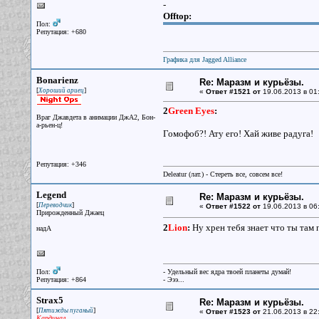
-
Offtop:
Пол:
Репутация: +680
Графика для Jagged Alliance
Bonarienz
Re: Маразм и курьёзы.
[
]
Хороший ариец
«
Ответ #1521 от
19.06.2013 в 01
2
Green Eyes
:
Враг Джавдета в анимации ДжА2, Бон-
а-рьен-ц!
Гомофоб?! Ату его! Хай живе радуга!
Репутация: +346
Deleatur (лат.) - Стереть все, совсем все!
Legend
Re: Маразм и курьёзы.
[
]
Переводчик
«
Ответ #1522 от
19.06.2013 в 06
Прирожденный Джаец
2
Lion
:
Ну хрен тебя знает что ты там п
надА
Пол:
- Удельный вес ядра твоей планеты думай!
Репутация: +864
- Эээ...
Strax5
Re: Маразм и курьёзы.
[
]
Пятижды пуганый
«
Ответ #1523 от
21.06.2013 в 22
Кардинал