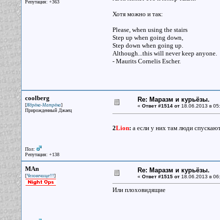
Репутация: +363
Хотя можно и так:
Please, when using the stairs
Step up when going down,
Step down when going up.
Although...this will never keep anyone.
- Maurits Cornelis Escher.
coolberg
Re: Маразм и курьёзы.
[
]
Ядрёна-Матрёна
«
Ответ #1514 от
18.06.2013 в 05
Прирожденный Джаец
2
Lion
:
а если у них там люди спускают
Пол:
Репутация: +138
MAn
Re: Маразм и курьёзы.
[
]
Человечище!!!
«
Ответ #1515 от
18.06.2013 в 06
Или плоховидящие