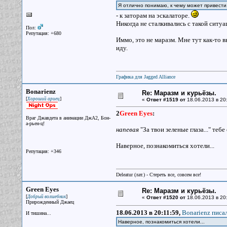
Я отлично понимаю, к чему может привест
- к заторам на эскалаторе.
Никогда не сталкивались с такой ситуа
Пол:
Репутация: +680
Иммо, это не маразм. Мне тут как-то в
иду.
Графика для Jagged Alliance
Bonarienz
Re: Маразм и курьёзы.
[
]
Хороший ариец
«
Ответ #1519 от
18.06.2013 в 20:
2
Green Eyes
:
Враг Джавдета в анимации ДжА2, Бон-
а-рьен-ц!
напевая
"За твои зеленые глаза..." тебе
Наверное, познакомиться хотели...
Репутация: +346
Deleatur (лат.) - Стереть все, совсем все!
Green Eyes
Re: Маразм и курьёзы.
[
]
Добрый волшебник
«
Ответ #1520 от
18.06.2013 в 20
Прирожденный Джаец
18.06.2013 в 20:11:59,
Bonarienz писал
И тишина...
Наверное, познакомиться хотели...