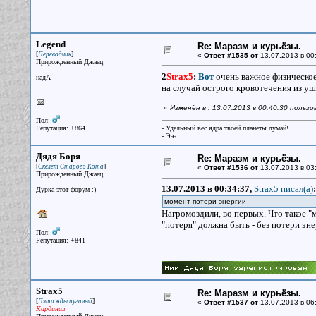
Legend
Re: Маразм и курьёзы.
[
]
Переводчик
«
Ответ #1535 от
13.07.2013 в 00
Прирожденный Джаец
2
Strax5
:
Вот
очень важное физическое
надА
на случай острого кровотечения из уш
«
Изменён в : 13.07.2013 в 00:40:30 польз
Пол:
Репутация: +864
- Удельный вес ядра твоей планеты думай!
- Эээ...
Дядя Боря
Re: Маразм и курьёзы.
[
]
Скелет Старого Кота
«
Ответ #1536 от
13.07.2013 в 03
Прирожденный Джаец
13.07.2013 в 00:34:37,
Strax5 писал(a)
:
Дурка этот форум :)
момент потери энергии
Нагромоздили, во первых. Что такое "
"потеря" должна быть - без потери эне
Пол:
Репутация: +841
Strax5
Re: Маразм и курьёзы.
[
]
Пятижды пуганый
«
Ответ #1537 от
13.07.2013 в 06
Кардинал