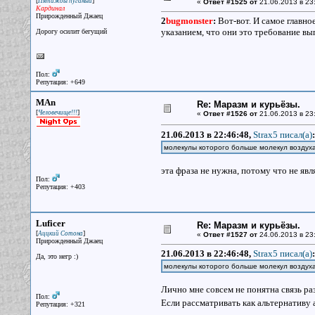
[
]
Пятижды пуганый
«
Ответ #1525 от
21.06.2013 в 23
Кардинал
Прирожденный Джаец
2
bugmonster
:
Вот-вот. И самое главное
указанием, что они это требование вы
Дорогу осилит бегущий
Пол:
Репутация: +649
MAn
Re: Маразм и курьёзы.
[
]
Человечище!!!
«
Ответ #1526 от
21.06.2013 в 23
21.06.2013 в 22:46:48,
Strax5 писал(a)
:
молекулы которого больше молекул воздуха
эта фраза не нужна, потому что не явл
Пол:
Репутация: +403
Luficer
Re: Маразм и курьёзы.
[
]
Аццкий Сотона
«
Ответ #1527 от
24.06.2013 в 23
Прирожденный Джаец
21.06.2013 в 22:46:48,
Strax5 писал(a)
:
Да, это негр :)
молекулы которого больше молекул воздуха
Лично мне совсем не понятна связь ра
Пол:
Если рассматривать как альтернативу
Репутация: +321