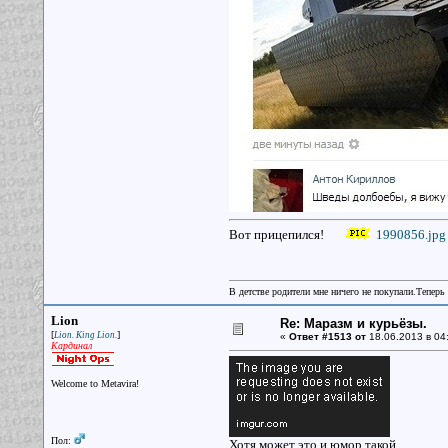
Вот прицепился!
1990856.jpg
В детстве родители мне ничего не покупали.Теперь 
Lion
Re: Маразм и курьёзы.
[
]
Lion. King Lion.
«
Ответ #1513 от
18.06.2013 в 04
Кардинал
Welcome to Metavira!
Пол:
Хотя может это и юмор такой.