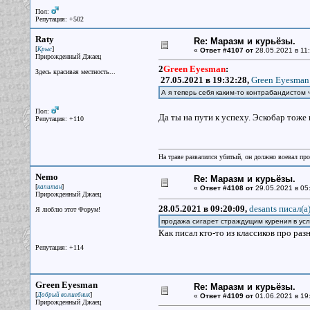
Пол:
Репутация: +502
Raty
Re: Маразм и курьёзы.
[
]
Крыс
«
Ответ #4107 от
28.05.2021 в 11:
Прирожденный Джаец
2
Green Eyesman
:
Здесь красивая местность...
27.05.2021 в 19:32:28,
Green Eyesman 
А я теперь себя каким-то контрабандистом 
Пол:
Да ты на пути к успеху. Эскобар тоже
Репутация: +110
На траве развалился убитый, он должно воевал прот
Nemo
Re: Маразм и курьёзы.
[
]
капитан
«
Ответ #4108 от
29.05.2021 в 05
Прирожденный Джаец
28.05.2021 в 09:20:09,
desants писал(a
Я люблю этот Форум!
продажа сигарет страждущим курения в усл
Как писал кто-то из классиков про разн
Репутация: +114
Green Eyesman
Re: Маразм и курьёзы.
[
]
Добрый волшебник
«
Ответ #4109 от
01.06.2021 в 19
Прирожденный Джаец