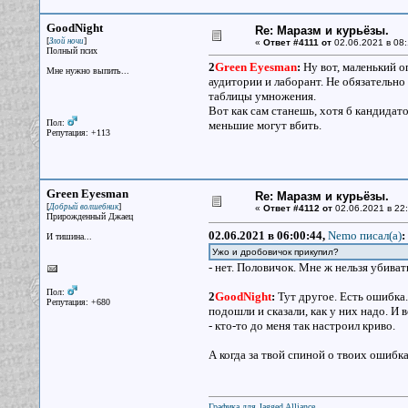
GoodNight
Re: Маразм и курьёзы.
[
]
Злой ночи
«
Ответ #4111 от
02.06.2021 в 08:
Полный псих
2
Green Eyesman
:
Ну вот, маленький о
Мне нужно выпить...
аудитории и лаборант. Не обязательно
таблицы умножения.
Вот как сам станешь, хотя б кандидато
Пол:
меньшие могут вбить.
Репутация: +113
Green Eyesman
Re: Маразм и курьёзы.
[
]
Добрый волшебник
«
Ответ #4112 от
02.06.2021 в 22:
Прирожденный Джаец
02.06.2021 в 06:00:44,
Nemo писал(a)
:
И тишина...
Ужо и дробовичок прикупил?
- нет. Половичок. Мне ж нельзя убива
Пол:
2
GoodNight
:
Тут другое. Есть ошибка.
Репутация: +680
подошли и сказали, как у них надо. И
- кто-то до меня так настроил криво.
А когда за твой спиной о твоих ошибка
Графика для Jagged Alliance