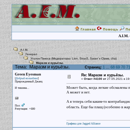
Главная
Помощь
П
A.I.M.
A.I.M.
Генерал
Уголок Пакоса
(Модераторы:
Lion
,
Strax5
,
Satan`s Claws
,
cha
)
Маразм и курьёзы.
Тема:
Маразм и курьёзы.
Страниц:
1
...
68
69
70
7
Green Eyesman
Re: Маразм и курьёзы.
[
]
Добрый волшебник
«
Ответ #4100 от
27.05.2021 в 19
Прирожденный Джаец
Может быть, когда легкие обсмалены 
И тишина...
А может и нет.
А я теперь себя каким-то контрабанди
Пол:
область. Еще бы плащ (особенно в жа
Репутация: +680
Графика для Jagged Alliance