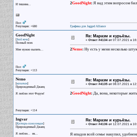
2
GoodNight
:
Я над этим вопросом бился
И тишина...
Пол:
Репутация: +680
Графика для Jagged Alliance
GoodNight
Re: Маразм и курьёзы.
[
]
Злой ночи
«
Ответ #4134 от
07.07.2021 в 16
Полный псих
2
Nemo
:
Ну есть у меня несколько шту
Мне нужно выпить...
Пол:
Репутация: +113
Nemo
Re: Маразм и курьёзы.
[
]
капитан
«
Ответ #4135 от
08.07.2021 в 12
Прирожденный Джаец
2
GoodNight
:
Да, вона, некоторые жить
Я люблю этот Форум!
Репутация: +114
Ingvar
Re: Маразм и курьёзы.
[
]
Кустарь-самогонщик
«
Ответ #4136 от
12.07.2021 в 10
Прирожденный Джаец
Я люблю... ик...
Я ипадов всей семье накупил, удобнен