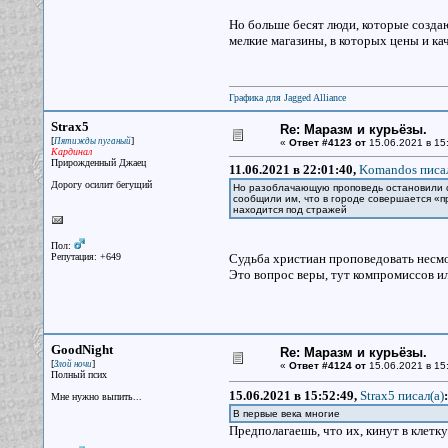
Но больше бесят люди, которые создаю
мелкие магазины, в которых цены и кач
Графика для Jagged Alliance
Strax5
Re: Маразм и курьёзы.
[
]
Пятижды пуганый
«
Ответ #4123 от
15.06.2021 в 15
Кардинал
Прирожденный Джаец
11.06.2021 в 22:01:40,
Komandos писал
Дорогу осилит бегущий
Но разоблачающую проповедь остановили с
сообщили им, что в городе совершается «п
находится под стражей
Пол:
Репутация: +649
Судьба христиан проповедовать несмот
Это вопрос веры, тут компромиссов ил
GoodNight
Re: Маразм и курьёзы.
[
]
Злой ночи
«
Ответ #4124 от
15.06.2021 в 15
Полный псих
15.06.2021 в 15:52:49,
Strax5 писал(a)
:
Мне нужно выпить...
В первые века многие
Предполагаешь, что их, кинут в клетку