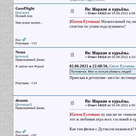
GoodNight
Re: Маразм и курьёзы.
[
]
Злой ночи
«
Ответ #4113 от
03.06.2021 в 08:
Полный псих
2
Green Eyesman
:
Малахольный ты, как
Мне нужно выпить...
сплетни по углам подслушивать?
Пол:
Репутация: +113
Nemo
Re: Маразм и курьёзы.
[
]
капитан
«
Ответ #4114 от
03.06.2021 в 10:
Прирожденный Джаец
02.06.2021 в 22:48:56,
Green Eyesman 
Я люблю этот Форум!
Половичок. Мне ж нельзя убивать людей
Прям как в детективе- шел по лестнице,
Репутация: +114
desants
Re: Маразм и курьёзы.
[
]
Десантура!
«
Ответ #4115 от
04.06.2021 в 00:
Прирожденный Джаец
2
Green Eyesman
:
ну как же не «наказ
это ж любимая игра всех сословий и о
Как там фильм с Дугласом назывался? 
Пол:
Репутация: +502