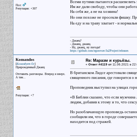
Всеми путями пытаются расшевелить э
Пол:
Им же дали свободу, чтобы они работа
Репутация: +307
На себя же, а не на хозяина!
Но они похоже не просекли фишку. Пр
На еду и на траву хватает - и нормаль
- Джаец?
- Джаиц, джаиц.
- Ну, джаец, ну погоди!
https://github.com/egorovav/Ja2Project/releases
Komandos
Re: Маразм и курьёзы.
[
]
Командует Ос
«
Ответ #4119 от
11.06.2021 в 22:
Прирожденный Джаец
В британском Лидсе арестовали свяще
Отставить разговоры. Вперед и вверх.
священного писания, где говорится о 
А там...
Проповедник выступил на улицах город
Репутация: +7
«В Библии сказано, что если мужчина 
людям, добавив к этому и то, что сек
Но разоблачающую проповедь останов
сообщили им, что в городе совершаетс
находится под стражей.