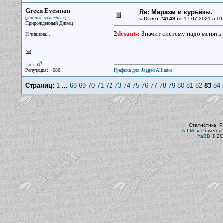
Green Eyesman
Re: Маразм и курьёзы.
[
]
Добрый волшебник
«
Ответ #4149 от
17.07.2021 в 10
Прирожденный Джаец
2
desants
:
Значит систему надо менять.
И тишина...
Пол:
Репутация: +680
Графика для Jagged Alliance
Страниц:
1
...
68
69
70
71
72
73
74
75
76
77
78
79
80
81
82
83
84
Статистика. Р
A.I.M.
»
Powered 
YaBB
© 200