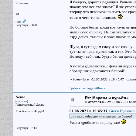
Я балдею, дорогая редакция. Раньше (л
И тишина...
значит, что все это знают." Я же утвер
твержу что невозможно знать все сраз
то ли я чего-то не понимаю.
Пол:
Репутация: +680
Но больше бесит, когда вот из-за не з
маленькую ошибку. Не смертельную ни 
лярд денех, так еще и указывают на м
Щука, я тут рядом сижу и все слышу - 
тут ты не прав, нужно так и так. Это
Но ведут себя так, будто бы ты даже г
А потом удивляются, с фига ли люди хв
обращения и двигаются башкой!
«
Изменён в : 01.06.2021 в 19:45:47 польз
Графика для Jagged Alliance
Nemo
Re: Маразм и курьёзы.
[
]
капитан
«
Ответ #4110 от
02.06.2021 в 06:
Прирожденный Джаец
01.06.2021 в 19:45:31,
Green Eyesman 
Я люблю этот Форум!
от такого обращения и двигаются башкой!
Ужо и дробовичок прикупил?
Репутация: +114