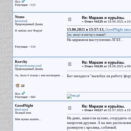
Пол:
Репутация: +113
Nemo
Re: Маразм и курьёзы.
[
]
капитан
«
Ответ #4125 от
16.06.2021 в 10
Прирожденный Джаец
15.06.2021 в 15:57:13,
GoodNight писа
Я люблю этот Форум!
их, кинут в клетку к львам?
На цирковом выступлении ЛГБТ...
Репутация: +114
Korchy
Re: Маразм и курьёзы.
[
]
Непреодолимая сила
«
Ответ #4126 от
29.06.2021 в 09
Прирожденный Джаец
Ах, было б только с кем поговорить ...
Бот нагадил в "жалобах на работу фор
Пол:
Репутация: +664
GoodNight
Re: Маразм и курьёзы.
[
]
Злой ночи
«
Ответ #4127 от
01.07.2021 в 15
Полный псих
На днях, зашел на кухню, соорудить се
Мне нужно выпить...
напротив дружки. А на них расположил
размером с кролика, собачкой.