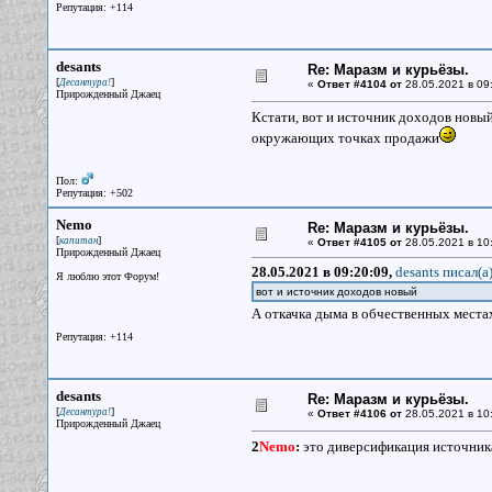
Репутация: +114
desants
Re: Маразм и курьёзы.
[
]
Десантура!
«
Ответ #4104 от
28.05.2021 в 09
Прирожденный Джаец
Кстати, вот и источник доходов новы
окружающих точках продажи
Пол:
Репутация: +502
Nemo
Re: Маразм и курьёзы.
[
]
капитан
«
Ответ #4105 от
28.05.2021 в 10
Прирожденный Джаец
28.05.2021 в 09:20:09,
desants писал(a
Я люблю этот Форум!
вот и источник доходов новый
А откачка дыма в обчественных места
Репутация: +114
desants
Re: Маразм и курьёзы.
[
]
Десантура!
«
Ответ #4106 от
28.05.2021 в 10
Прирожденный Джаец
2
Nemo
:
это диверсификация источник