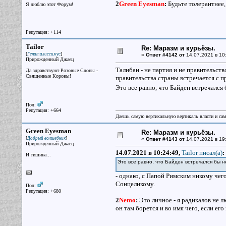
2
Green Eyesman
:
Будьте толерантнее, 
Я люблю этот Форум!
Репутация: +114
Tailor
Re: Маразм и курьёзы.
[
]
Гениталиссимус
«
Ответ #4142 от
14.07.2021 в 10
Прирожденный Джаец
Талибан - не партия и не правительств
Да здравствуют Розовые Слоны -
Священные Коровы!
правительства страны встречается с п
Это все равно, что Байден встречался
Пол:
Репутация: +664
Даешь самую вертикальную вертикаль власти и са
Green Eyesman
Re: Маразм и курьёзы.
[
]
Добрый волшебник
«
Ответ #4143 от
14.07.2021 в 19
Прирожденный Джаец
14.07.2021 в 10:24:49,
Tailor писал(a)
:
И тишина...
Это все равно, что Байден встречался бы 
- однако, с Папой Римским никому чег
Сонцеликому.
Пол:
Репутация: +680
2
Nemo
:
Это личное - я радикалов не л
он там борется и во имя чего, если ег