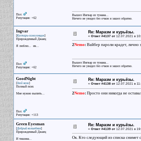
Пол:
Вышел Ингвар из тумана...
Репутация: +62
Ничего не увидел без очков и зашел обратно.
Ingvar
Re: Маразм и курьёзы.
[
]
Кустарь-самогонщик
«
Ответ #4137 от
12.07.2021 в 10
Прирожденный Джаец
2
Nemo
:
Вайбер пароли крадет, лично з
Я люблю... ик...
Вышел Ингвар из тумана...
Пол:
Ничего не увидел без очков и зашел обратно.
Репутация: +62
GoodNight
Re: Маразм и курьёзы.
[
]
Злой ночи
«
Ответ #4138 от
12.07.2021 в 11:
Полный псих
2
Nemo
:
Просто они никогда не оставал
Мне нужно выпить...
Пол:
Репутация: +113
Green Eyesman
Re: Маразм и курьёзы.
[
]
Добрый волшебник
«
Ответ #4139 от
12.07.2021 в 19
Прирожденный Джаец
Ок. Кто следующий из списка снимет 
И тишина...