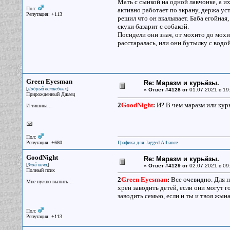
Мать с сынкой на одной лавчонке, а их
Пол:
активно работает по экрану, держа уст
Репутация: +113
решил что он вкалывает. Баба егойная,
скуки базарит с собакой.
Посидели они знач, от мохито до мохит
расстаралась, или они бутылку с водой
Green Eyesman
Re: Маразм и курьёзы.
[
]
Добрый волшебник
«
Ответ #4128 от
01.07.2021 в 19
Прирожденный Джаец
2
GoodNight
:
И? В чем маразм или курь
И тишина...
Пол:
Репутация: +680
Графика для Jagged Alliance
GoodNight
Re: Маразм и курьёзы.
[
]
Злой ночи
«
Ответ #4129 от
02.07.2021 в 09
Полный псих
2
Green Eyesman
:
Все очевидно. Для на
Мне нужно выпить...
хрен заводить детей, если они могут го
заводить семью, если и ты и твоя жына
Пол:
Репутация: +113