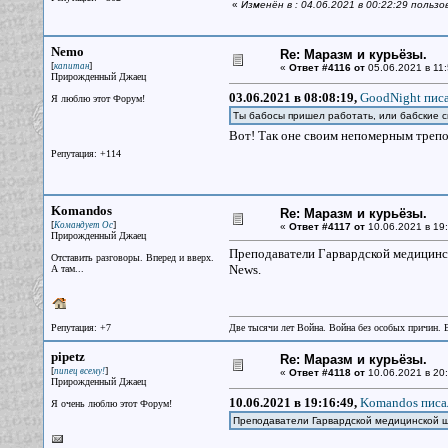
«
Изменён в : 04.06.2021 в 00:22:29 польз
Nemo
Re: Маразм и курьёзы.
[
]
капитан
«
Ответ #4116 от
05.06.2021 в 11:
Прирожденный Джаец
03.06.2021 в 08:08:19,
GoodNight писа
Я люблю этот Форум!
Ты бабосы пришел работать, или бабские с
Вот! Так оне своим непомерным трепо
Репутация: +114
Komandos
Re: Маразм и курьёзы.
[
]
Командует Ос
«
Ответ #4117 от
10.06.2021 в 19:
Прирожденный Джаец
Преподаватели Гарвардской медицинс
Отставить разговоры. Вперед и вверх.
News.
А там...
Репутация: +7
Две тысячи лет Война. Война без особых причин.
pipetz
Re: Маразм и курьёзы.
[
]
пипец всему!
«
Ответ #4118 от
10.06.2021 в 20:
Прирожденный Джаец
10.06.2021 в 19:16:49,
Komandos писал
Я очень люблю этот Форум!
Преподаватели Гарвардской медицинской ш