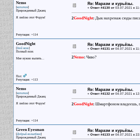
Nemo
Re: Маразм и курьёзы.
[
]
капитан
«
Ответ #4130 от
03.07.2021 в 11:
Прирожденный Джаец
Я люблю этот Форум!
2
GoodNight
:
Дык нахренаж сюды писат
Репутация: +114
GoodNight
Re: Маразм и курьёзы.
[
]
Злой ночи
«
Ответ #4131 от
04.07.2021 в 11:
Полный псих
2
Nemo
:
Чяво?
Мне нужно выпить...
Пол:
Репутация: +113
Nemo
Re: Маразм и курьёзы.
[
]
капитан
«
Ответ #4132 от
04.07.2021 в 12
Прирожденный Джаец
Я люблю этот Форум!
2
GoodNight
:
Шмартфоном владеешь, го
Репутация: +114
Green Eyesman
Re: Маразм и курьёзы.
[
]
Добрый волшебник
«
Ответ #4133 от
04.07.2021 в 22
Прирожденный Джаец