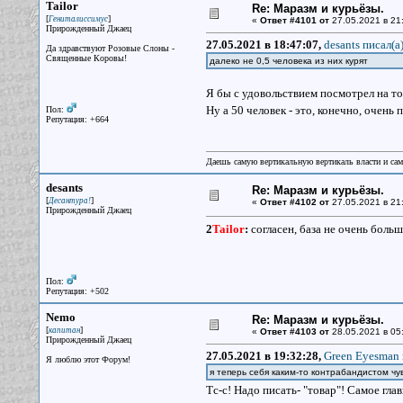
Tailor
Re: Маразм и курьёзы.
[
]
Гениталиссимус
«
Ответ #4101 от
27.05.2021 в 21
Прирожденный Джаец
27.05.2021 в 18:47:07,
desants писал(a
Да здравствуют Розовые Слоны -
Священные Коровы!
далеко не 0,5 человека из них курят
Я бы с удовольствием посмотрел на то
Ну а 50 человек - это, конечно, очень 
Пол:
Репутация: +664
Даешь самую вертикальную вертикаль власти и са
desants
Re: Маразм и курьёзы.
[
]
Десантура!
«
Ответ #4102 от
27.05.2021 в 21
Прирожденный Джаец
2
Tailor
:
согласен, база не очень больш
Пол:
Репутация: +502
Nemo
Re: Маразм и курьёзы.
[
]
капитан
«
Ответ #4103 от
28.05.2021 в 05
Прирожденный Джаец
27.05.2021 в 19:32:28,
Green Eyesman 
Я люблю этот Форум!
я теперь себя каким-то контрабандистом чу
Тс-с! Надо писать- "товар"! Самое гла