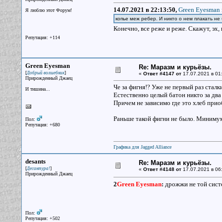
14.07.2021 в 22:13:50,
Green Eyesman 
Я люблю этот Форум!
копье меж ребер. И никто о нем плакать не
Конечно, все реже и реже. Скажут, эх, 
Репутация: +114
Green Eyesman
Re: Маразм и курьёзы.
[
]
Добрый волшебник
«
Ответ #4147 от
17.07.2021 в 01
Прирожденный Джаец
Че за фигня!? Уже не первый раз сталк
И тишина...
Естественно целый батон никто за два
Причем не зависимо где это хлеб прио
Раньше такой фигни не было. Миниму
Пол:
Репутация: +680
Графика для Jagged Alliance
desants
Re: Маразм и курьёзы.
[
]
Десантура!
«
Ответ #4148 от
17.07.2021 в 06
Прирожденный Джаец
2
Green Eyesman
:
дрожжи не той сис
Пол:
Репутация: +502