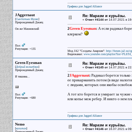
Графика для Jagged Alliance
JAggernaut
Re: Маразм и курьёзы.
[
]
Сын батьки Махно
«
Ответ #4144 от
14.07.2021 в 19
Прирожденный Джаец
2
Green Eyesman
:
А если радикал боре
Он же Махновский
клерком?
Пол:
Репутация: +135
Мод JA2 "Солдаты Анархии":
http://forum.ja2.su/
Видеоканал:
www.youtube.com/playlist?list=PLfi
Green Eyesman
Re: Маразм и курьёзы.
[
]
Добрый волшебник
«
Ответ #4145 от
14.07.2021 в 22
Прирожденный Джаец
2
JAggernaut
:
Радикал борется только з
И тишина...
ее прикарманить потом (в виде налогов
с людьми, которых они якобы освобожд
А тот кто борется и умирает за чужие 
Пол:
Репутация: +680
или копье меж ребер. И никто о нем пл
Графика для Jagged Alliance
Nemo
Re: Маразм и курьёзы.
[
]
капитан
«
Ответ #4146 от
16.07.2021 в 09
Прирожденный Джаец