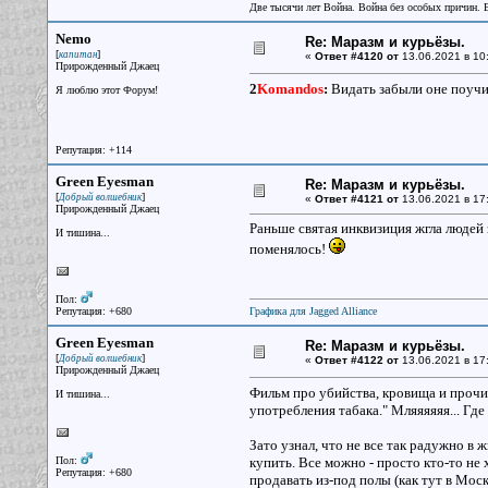
Две тысячи лет Война. Война без особых причин.
Nemo
Re: Маразм и курьёзы.
[
]
капитан
«
Ответ #4120 от
13.06.2021 в 10
Прирожденный Джаец
2
Komandos
:
Видать забыли оне поучи
Я люблю этот Форум!
Репутация: +114
Green Eyesman
Re: Маразм и курьёзы.
[
]
Добрый волшебник
«
Ответ #4121 от
13.06.2021 в 17
Прирожденный Джаец
Раньше святая инквизиция жгла людей 
И тишина...
поменялось!
Пол:
Репутация: +680
Графика для Jagged Alliance
Green Eyesman
Re: Маразм и курьёзы.
[
]
Добрый волшебник
«
Ответ #4122 от
13.06.2021 в 17
Прирожденный Джаец
Фильм про убийства, кровища и прочи
И тишина...
употребления табака." Мляяяяяя... Где
Зато узнал, что не все так радужно в 
Пол:
купить. Все можно - просто кто-то не 
Репутация: +680
продавать из-под полы (как тут в Мос