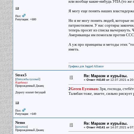
или вообще какие-нибудь УПА (то же п
Я могу еще понять наших властидержат
Пол:
Репутация: +680
Но я не могу понять людей, которые 
патриотизмом. У нас сортиры закончи
теперь просят из списка вычеркнуть. 
Американцы им помогали против СССР 
А уж про принципы и методы этих "тов
иметь.
Графика для Jagged Alliance
Strax5
Re: Маразм и курьёзы.
[
]
Пятижды пуганый
«
Ответ #4140 от
12.07.2021 в 20
Кардинал
Прирожденный Джаец
2
Green Eyesman
:
Зря, господа, стебёт
Дорогу осилит бегущий
Талибан тоже, знаете, сильно рискует 
Пол:
Репутация: +649
Nemo
Re: Маразм и курьёзы.
[
]
капитан
«
Ответ #4141 от
14.07.2021 в 07
Прирожденный Джаец