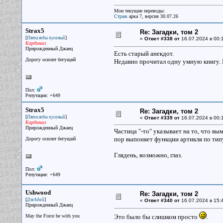
Мои текущие переводы:
Страж
арка 7, версия 30.07.26
Strax5
Re: Загадки, том 2
[
]
Пятижды пуганый
«
Ответ #338 от
16.07.2024 в 00:1
Кардинал
Прирожденный Джаец
Есть старый анекдот.
Дорогу осилит бегущий
Недавно прочитал одну умную книгу. Н
Пол:
Репутация: +649
Strax5
Re: Загадки, том 2
[
]
Пятижды пуганый
«
Ответ #339 от
16.07.2024 в 00:
Кардинал
Прирожденный Джаец
Частица "-то" указывает на то, что в
пор выпоняет функции артикля по тип
Дорогу осилит бегущий
Глядень, возможно, глаз.
Пол:
Репутация: +649
Ushwood
Re: Загадки, том 2
[
]
ДжАдай
«
Ответ #340 от
16.07.2024 в 15:
Прирожденный Джаец
May the Force be with you
Это было бы слишком просто
.