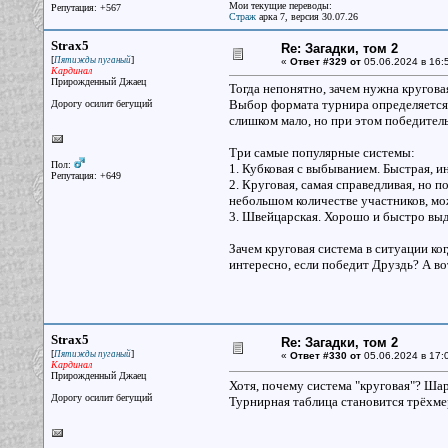
Мои текущие переводы:
Репутация: +567
Страж
арка 7, версия 30.07.26
Strax5
Re: Загадки, том 2
[
]
Пятижды пуганый
«
Ответ #329 от
05.06.2024 в 16:
Кардинал
Прирожденный Джаец
Тогда непонятно, зачем нужна кругова
Выбор формата турнира определяется 
Дорогу осилит бегущий
слишком мало, но при этом победител
Три самые популярные системы:
Пол:
1. Кубковая с выбыванием. Быстрая, 
Репутация: +649
2. Круговая, самая справедливая, но п
небольшом количестве участников, мо
3. Швейцарская. Хорошо и быстро выд
Зачем круговая система в ситуации к
интересно, если победит Друздь? А вот
Strax5
Re: Загадки, том 2
[
]
Пятижды пуганый
«
Ответ #330 от
05.06.2024 в 17:
Кардинал
Прирожденный Джаец
Хотя, почему система "круговая"? Шар
Дорогу осилит бегущий
Турнирная таблица становится трёхме