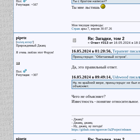
Пол:
Ты с братом написал?
Репутация: +567
Ты мне льстишь
Мои текущие переводы:
Страж
арка 7, версия 30.07.26
pipetz
Re: Загадки, том 2
[
]
пипец всему!
«
Ответ #313 от
16.05.2024 в 18:
Прирожденный Джаец
16.05.2024 в 01:20:56,
Терапевт писал
Я очень люблю этот Форум!
Принц-герцог. "Обитаемый остров".
Да, это правильный ответ.
Пол:
Репутация: +307
16.05.2024 в 09:49:14,
Ushwood писал(
Ну, по крайней мере, принц-герцог не был 
объясняет.
Чего не объясняет?
Известность - понятие относительное. Е
- Джаец?
- Джаиц, джаиц.
- Ну, джаец, ну погоди!
https://github.com/egorovav/Ja2Project/releases
pipetz
Re: Загадки, том 2