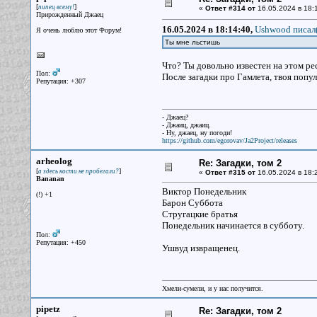
[
]
пипец всему!
«
Ответ #314 от
16.05.2024 в 18:
Прирожденный Джаец
16.05.2024 в 18:14:40,
Ushwood писал(
Я очень люблю этот Форум!
Ты мне льстишь
Что? Ты довольно известен на этом ре
Пол:
После загадки про Гамлета, твоя попу
Репутация: +307
- Джаец?
- Джаиц, джаиц.
- Ну, джаец, ну погоди!
https://github.com/egorovav/Ja2Project/releases
arheolog
Re: Загадки, том 2
[
]
а здесь кости не пробегали?
«
Ответ #315 от
16.05.2024 в 18:
Bananan
Виктор Понедельник
(!) +1
Барон Суббота
Стругацкие братья
Понедельник начинается в субботу.
Пол:
Репутация: +450
Ушвуд извращенец.
Хмели-сумели, и у нас получится.
pipetz
Re: Загадки, том 2