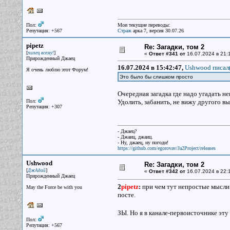
Пол:
Мои текущие переводы:
Репутация: +567
Страж
арка 7, версия 30.07.26
pipetz
Re: Загадки, том 2
[
]
пипец всему!
«
Ответ #341 от
16.07.2024 в 21:
Прирожденный Джаец
16.07.2024 в 15:42:47,
Ushwood писал(
Я очень люблю этот Форум!
Это было бы слишком просто
Очередная загадка где надо угадать н
Пол:
Удолить, забанить, не вижу другого вы
Репутация: +307
- Джаец?
- Джаиц, джаиц.
- Ну, джаец, ну погоди!
https://github.com/egorovav/Ja2Project/releases
Ushwood
Re: Загадки, том 2
[
]
ДжАдай
«
Ответ #342 от
16.07.2024 в 22:
Прирожденный Джаец
2
pipetz
:
при чем тут непростые мысли 
May the Force be with you
посте.
ЗЫ. Но я в канале-первоисточнике эту
Пол:
Репутация: +567