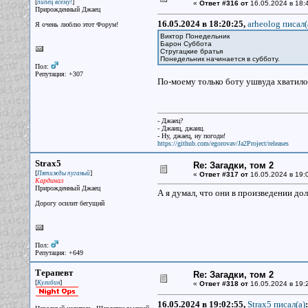
[
]
пипец всему!
«
Ответ #316 от
16.05.2024 в 18:
Прирожденный Джаец
16.05.2024 в 18:20:25,
arheolog писал(
Я очень люблю этот Форум!
Виктор Понедельник
Барон Суббота
Стругацкие братья
Понедельник начинается в субботу.
Пол:
Репутация: +307
По-моему только боту ушвуда хватило
- Джаец?
- Джаиц, джаиц.
- Ну, джаец, ну погоди!
https://github.com/egorovav/Ja2Project/releases
Strax5
Re: Загадки, том 2
[
]
Пятижды пуганый
«
Ответ #317 от
16.05.2024 в 19:
Кардинал
Прирожденный Джаец
А я думал, что они в произведении до
Дорогу осилит бегущий
Пол:
Репутация: +649
Терапевт
Re: Загадки, том 2
[
]
Кулибин
«
Ответ #318 от
16.05.2024 в 19:
16.05.2024 в 19:02:55,
Strax5 писал(a)
: