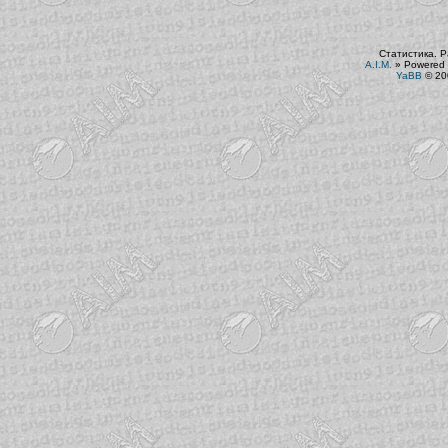
Статистика. Р
A.I.M.
»
Powered 
YaBB
© 200