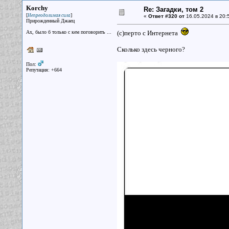
Korchy
Re: Загадки, том 2
[
]
Непреодолимая сила
«
Ответ #320 от
16.05.2024 в 20:
Прирожденный Джаец
Ах, было б только с кем поговорить ...
(с)перто с Интернета
Сколько здесь черного?
Пол:
Репутация: +664