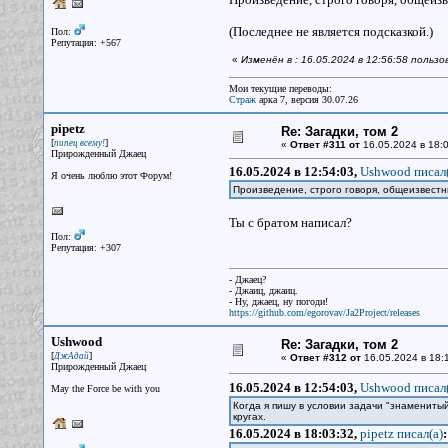
(Последнее не является подсказкой.)
Пол:
Репутация: +567
«
Изменён в : 16.05.2024 в 12:56:58 польз
Мои текущие переводы:
Страж
арка 7, версия 30.07.26
pipetz
Re: Загадки, том 2
[
]
пипец всему!
«
Ответ #311 от
16.05.2024 в 18:0
Прирожденный Джаец
16.05.2024 в 12:54:03,
Ushwood писал(
Я очень люблю этот Форум!
Произведение, строго говоря, общеизвест
Ты с братом написал?
Пол:
Репутация: +307
- Джаец?
- Джаиц, джаиц.
- Ну, джаец, ну погоди!
https://github.com/egorovav/Ja2Project/releases
Ushwood
Re: Загадки, том 2
[
]
ДжАдай
«
Ответ #312 от
16.05.2024 в 18:
Прирожденный Джаец
16.05.2024 в 12:54:03,
Ushwood писал(
May the Force be with you
Когда я пишу в условии задачи "знаменитый
кругах.
16.05.2024 в 18:03:32,
pipetz писал(a)
: