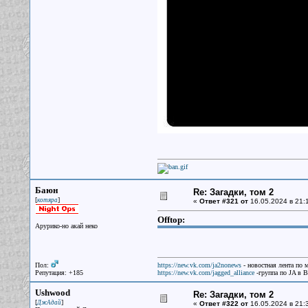
Баюн
Re: Загадки, том 2
[
]
котяра
«
Ответ #321 от
16.05.2024 в 21:
Offtop:
Арурико-но акай неко
Пол:
https://new.vk.com/ja2nonews
- новостная лента по 
Репутация: +185
https://new.vk.com/jagged_alliance
-группа по JA в 
Ushwood
Re: Загадки, том 2
[
]
ДжАдай
«
Ответ #322 от
16.05.2024 в 21: