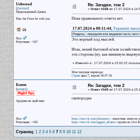
Ushwood
Re: Загадки, том 2
[
]
ДжАдай
«
Ответ #348 от
17.07.2024 в 14:
Прирожденный Джаец
Пока правильного ответа нет.
May the Force be with you
17.07.2024 в 00:11:44,
Терапевт писал
Глядень - передняя или видимая часть чего
Пол:
Это верный ход мыслей.
Репутация: +567
Итак, некий бытовой и/или хозяйствен
эти стороны (ну, как минимум лицевую
«
Изменён в : 17.07.2024 в 15:02:22 польз
Мои текущие переводы:
Страж
арка 7, версия 30.07.26
Баюн
Re: Загадки, том 2
[
]
котяра
«
Ответ #349 от
17.07.2024 в 15:
сковородка
Арурико-но акай неко
Пол:
https://new.vk.com/ja2nonews
- новостная лента по 
Репутация: +185
https://new.vk.com/jagged_alliance
-группа по JA в 
Страниц:
1
2
3
4
5
6
7
8
9
10
11
12