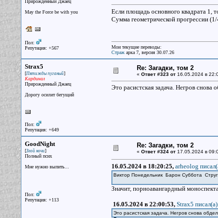
Прирожденный Джаец
Если площадь основного квадрата 1, то
May the Force be with you
Сумма геометрической прогрессии (1/4
Пол:
Мои текущие переводы:
Репутация: +567
Страж
арка 7, версия 30.07.26
Strax5
Re: Загадки, том 2
[
]
Пятижды пуганый
«
Ответ #323 от
16.05.2024 в 22:
Кардинал
Прирожденный Джаец
Это расистская задача. Негров снова о
Дорогу осилит бегущий
Пол:
Репутация: +649
GoodNight
Re: Загадки, том 2
[
]
Злой ночи
«
Ответ #324 от
17.05.2024 в 09:
Полный псих
16.05.2024 в 18:20:25,
arheolog писал(
Мне нужно выпить...
Виктор Понедельник Барон Суббота Струг
Значит, порноавангардный моноспекта
Пол:
Репутация: +113
16.05.2024 в 22:00:53,
Strax5 писал(a)
Это расистская задача. Негров снова обде