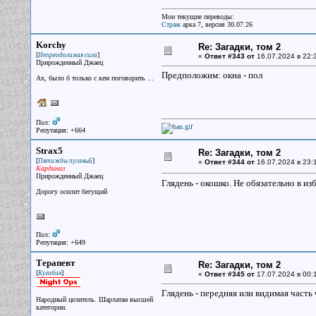
Мои текущие переводы:
Страж
арка 7, версия 30.07.26
Korchy
Re: Загадки, том 2
[
]
Непреодолимая сила
«
Ответ #343 от
16.07.2024 в 22:
Прирожденный Джаец
Предположим: окна - пол
Ах, было б только с кем поговорить ...
Пол:
Репутация: +664
Strax5
Re: Загадки, том 2
[
]
Пятижды пуганый
«
Ответ #344 от
16.07.2024 в 23:
Кардинал
Прирожденный Джаец
Глядень - окошко. Не обязательно в изб
Дорогу осилит бегущий
Пол:
Репутация: +649
Терапевт
Re: Загадки, том 2
[
]
Кулибин
«
Ответ #345 от
17.07.2024 в 00:1
Глядень - передняя или видимая часть 
Народный целитель. Шарлатан высшей
категории.