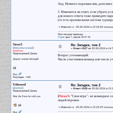
Апд. Немного поразмыслив, дополнил 
3. Изменится ли ответ, если убрать ус
для нового ответа тоже приведите вар
(то есть произвольная система турнир
«
Изменён в : 05.06.2024 в 15:18:40 польз
Мои текущие переводы:
Страж
арка 7, версия 30.07.26
Strax5
Re: Загадки, том 2
[
]
Пятижды пуганый
«
Ответ #327 от
05.06.2024 в 14:
Кардинал
Прирожденный Джаец
Вопрос уточняющий:
Число участников-команд или число у
Дорогу осилит бегущий
Пол:
Репутация: +649
Ushwood
Re: Загадки, том 2
[
]
ДжАдай
«
Ответ #328 от
05.06.2024 в 15:
Прирожденный Джаец
2
Strax5
:
"Своя игра" - не командное с
May the Force be with you
людей-игроков.
«
Изменён в : 05.06.2024 в 15:20:25 польз
Пол: