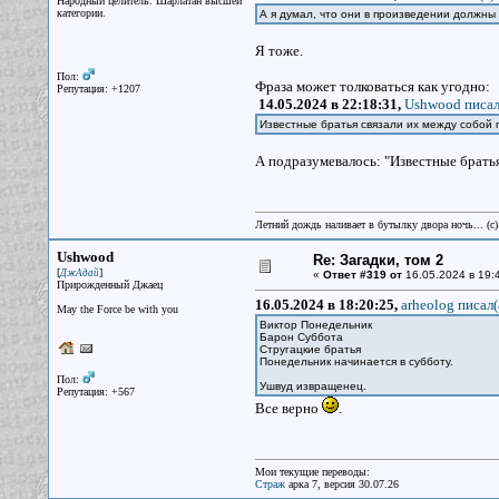
Народный целитель. Шарлатан высшей
категории.
А я думал, что они в произведении должны
Я тоже.
Пол:
Фраза может толковаться как угодно:
Репутация: +1207
14.05.2024 в 22:18:31,
Ushwood писал
Известные братья связали их между собой 
А подразумевалось: "Известные братья
Летний дождь наливает в бутылку двора ночь... (с
Ushwood
Re: Загадки, том 2
[
]
ДжАдай
«
Ответ #319 от
16.05.2024 в 19:
Прирожденный Джаец
16.05.2024 в 18:20:25,
arheolog писал(
May the Force be with you
Виктор Понедельник
Барон Суббота
Стругацкие братья
Понедельник начинается в субботу.
Пол:
Ушвуд извращенец.
Репутация: +567
Все верно
.
Мои текущие переводы:
Страж
арка 7, версия 30.07.26