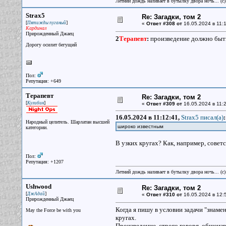
Летний дождь наливает в бутылку двора ночь... (с
Strax5
Re: Загадки, том 2
[
]
Пятижды пуганый
«
Ответ #308 от
16.05.2024 в 11:1
Кардинал
Прирожденный Джаец
2
Терапевт
:
произведение должно быт
Дорогу осилит бегущий
Пол:
Репутация: +649
Терапевт
Re: Загадки, том 2
[
]
Кулибин
«
Ответ #309 от
16.05.2024 в 11:2
16.05.2024 в 11:12:41,
Strax5 писал(a)
:
Народный целитель. Шарлатан высшей
широко известным
категории.
В узких кругах? Как, например, сове
Пол:
Репутация: +1207
Летний дождь наливает в бутылку двора ночь... (с
Ushwood
Re: Загадки, том 2
[
]
ДжАдай
«
Ответ #310 от
16.05.2024 в 12:
Прирожденный Джаец
Когда я пишу в условии задачи "знаме
May the Force be with you
кругах.
Произведение, строго говоря, общеизв