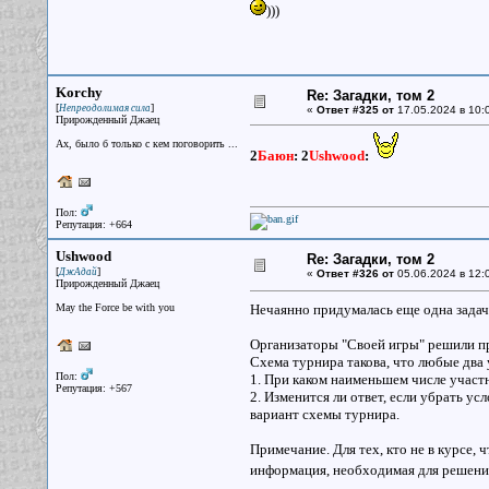
)))
Korchy
Re: Загадки, том 2
[
]
Непреодолимая сила
«
Ответ #325 от
17.05.2024 в 10:
Прирожденный Джаец
Ах, было б только с кем поговорить ...
2
Баюн
:
2
Ushwood
:
Пол:
Репутация: +664
Ushwood
Re: Загадки, том 2
[
]
ДжАдай
«
Ответ #326 от
05.06.2024 в 12:
Прирожденный Джаец
May the Force be with you
Нечаянно придумалась еще одна зада
Организаторы "Своей игры" решили пр
Схема турнира такова, что любые два
Пол:
1. При каком наименьшем числе участ
Репутация: +567
2. Изменится ли ответ, если убрать ус
вариант схемы турнира.
Примечание. Для тех, кто не в курсе, 
информация, необходимая для решени