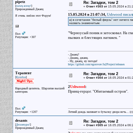
pipetz
Re: Загадки, том 2
[
]
пипец всему!
«
Ответ #303 от
15.05.2024 в 21:
Прирожденный Джаец
15.05.2024 в 21:07:34,
Ushwood писал(
Я очень люблю этот Форум!
а) в сочетании "белый ферзь" нет ничего п
назвать знаменитым.
"Черноусый поник и затосковал. На гла
Пол:
Репутация: +307
пылких и блестящих натяжек. "
- Джаец?
- Джаиц, джаиц.
- Ну, джаец, ну погоди!
https://github.com/egorovav/Ja2Project/releases
Терапевт
Re: Загадки, том 2
[
]
Кулибин
«
Ответ #304 от
16.05.2024 в 01:
2
Ushwood
:
Народный целитель. Шарлатан высшей
Принц-герцог. "Обитаемый остров".
категории.
Пол:
Репутация: +1207
Летний дождь наливает в бутылку двора ночь... (с
desants
Re: Загадки, том 2
[
]
Десантура!
«
Ответ #305 от
16.05.2024 в 06:
Прирожденный Джаец