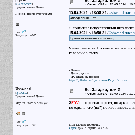
Re: Загадки, том 2
[
]
пипец всему!
«
Ответ #301 от
15.05.2024 в 20:
Прирожденный Джаец
15.05.2024 в 18:58:34,
Ushwood писал(
Я очень люблю этот Форум!
определенно нет.
Я применил искусственный интеллект.
Пол:
15.05.2024 в 18:58:34,
Ushwood писал(
Репутация: +307
Прими во внимание подсказку
Что-то неохота. Вполне возможно я с 
головой об стену.
- Джаец?
- Джаиц, джаиц.
- Ну, джаец, ну погоди!
https://github.com/egorovav/Ja2Project/releases
Ushwood
Re: Загадки, том 2
[
]
ДжАдай
«
Ответ #302 от
15.05.2024 в 21:
Прирожденный Джаец
2
SDV
:
интересная версия, но а) в соче
May the Force be with you
но едва ли его (их?) можно назвать зн
Пол:
Мои текущие переводы:
Репутация: +567
Страж
арка 7, версия 30.07.26