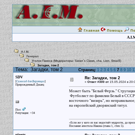
Главная
Помощь
П
A.I.
A.I.M.
Генерал
Уголок Пакоса
(Модераторы:
Satan`s Claws
,
cha
,
Lion
,
Strax5
)
Загадки, том 2
Тема:
Загадки, том 2
Страниц:
1
2
3
4
5
6
7
8
9
10
1
SDV
Re: Загадки, том 2
[
]
Самосад для Верующих
«
Ответ #300 от
15.05.2024 в 20:
Прирожденный Джаец
Может быть "Белый Ферзь." Стругацк
Футболист по фамилии Белый в СССР бы
восточного "визирь", но неправильное,
на европейский дворянский титул.
Пол:
Репутация: +34
«Если же у кого из вас недостаёт мудрости, да прос
Послание апостола Иакова (глава 1, стих 5).
pipetz