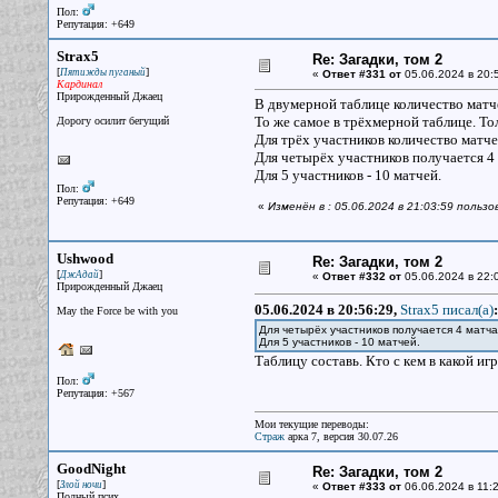
Пол:
Репутация: +649
Strax5
Re: Загадки, том 2
[
]
Пятижды пуганый
«
Ответ #331 от
05.06.2024 в 20:
Кардинал
Прирожденный Джаец
В двумерной таблице количество матч
То же самое в трёхмерной таблице. То
Дорогу осилит бегущий
Для трёх участников количество матче
Для четырёх участников получается 4 
Для 5 участников - 10 матчей.
Пол:
Репутация: +649
«
Изменён в : 05.06.2024 в 21:03:59 пользо
Ushwood
Re: Загадки, том 2
[
]
ДжАдай
«
Ответ #332 от
05.06.2024 в 22:
Прирожденный Джаец
05.06.2024 в 20:56:29,
Strax5 писал(a)
:
May the Force be with you
Для четырёх участников получается 4 матча
Для 5 участников - 10 матчей.
Таблицу составь. Кто с кем в какой игр
Пол:
Репутация: +567
Мои текущие переводы:
Страж
арка 7, версия 30.07.26
GoodNight
Re: Загадки, том 2
[
]
Злой ночи
«
Ответ #333 от
06.06.2024 в 11:2
Полный псих