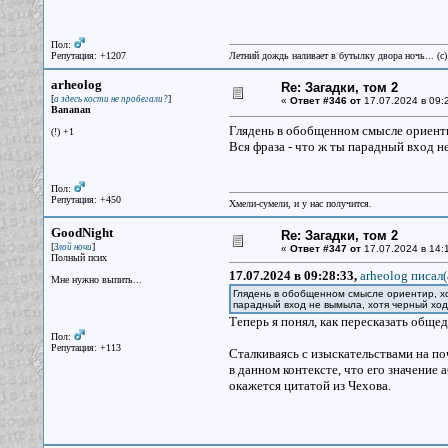
Пол:
Репутация: +1207
Летний дождь наливает в бутылку двора ночь... (с
arheolog
Re: Загадки, том 2
[
]
а здесь кости не пробегали?
«
Ответ #346 от
17.07.2024 в 09:
Bananan
Глядень в обобщенном смысле ориентир
(!) +1
Вся фраза - что ж ты парадный вход н
Пол:
Репутация: +450
Хмели-сумели, и у нас получится.
GoodNight
Re: Загадки, том 2
[
]
Злой ночи
«
Ответ #347 от
17.07.2024 в 14:
Полный псих
17.07.2024 в 09:28:33,
arheolog писал(
Мне нужно выпить...
Глядень в обобщенном смысле ориентир, хор
парадный вход не вымыла, хотя черный ход
Теперь я понял, как пересказать обще
Пол:
Репутация: +113
Сталкиваясь с изыскательствами на поч
в данном контексте, что его значение 
окажется цитатой из Чехова.