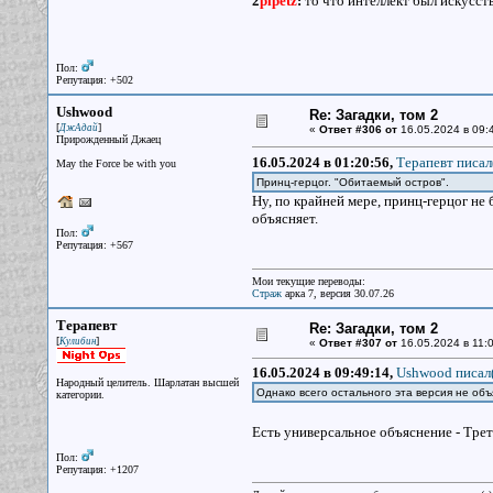
2
pipetz
:
то что интеллект был искусст
Пол:
Репутация: +502
Ushwood
Re: Загадки, том 2
[
]
ДжАдай
«
Ответ #306 от
16.05.2024 в 09:
Прирожденный Джаец
16.05.2024 в 01:20:56,
Терапевт писал
May the Force be with you
Принц-герцог. "Обитаемый остров".
Ну, по крайней мере, принц-герцог не
объясняет.
Пол:
Репутация: +567
Мои текущие переводы:
Страж
арка 7, версия 30.07.26
Терапевт
Re: Загадки, том 2
[
]
Кулибин
«
Ответ #307 от
16.05.2024 в 11:0
16.05.2024 в 09:49:14,
Ushwood писал(
Народный целитель. Шарлатан высшей
Однако всего остального эта версия не объ
категории.
Есть универсальное объяснение - Трет
Пол:
Репутация: +1207