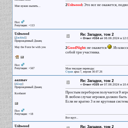
2
Ushwood
:
Это все не окажется, подв
Мне нужно выпить...
Пол:
Репутация: +113
Ushwood
Re: Загадки, том 2
[
]
ДжАдай
«
Ответ #334 от
06.06.2024 в 12:
Прирожденный Джаец
May the Force be with you
2
GoodNight
:
не окажется
. Из клас
собой три участника.
Пол:
Репутация: +567
Мои текущие переводы:
Страж
арка 7, версия 30.07.26
aazmav
Re: Загадки, том 2
[
]
Айзер
«
Ответ #335 от
07.06.2024 в 10:
Прирожденный Джаец
Простым перебором получается 9 игрок
Колбасит
В любом случае игроков должно быть 
Если не кратно 3 и не круговая систем
Пол:
Репутация: +18
Все врут...
Ushwood
Re: Загадки, том 2