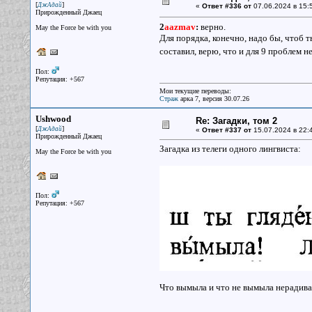
[
]
ДжАдай
«
Ответ #336 от
07.06.2024 в 15:
Прирожденный Джаец
2
aazmav
:
верно.
May the Force be with you
Для порядка, конечно, надо бы, чтоб т
составил, верю, что и для 9 проблем н
Пол:
Репутация: +567
Мои текущие переводы:
Страж
арка 7, версия 30.07.26
Ushwood
Re: Загадки, том 2
[
]
ДжАдай
«
Ответ #337 от
15.07.2024 в 22:
Прирожденный Джаец
Загадка из телеги одного лингвиста:
May the Force be with you
Пол:
Репутация: +567
Что вымыла и что не вымыла нерадивая