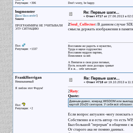
Репутация: +306
Don't worry, be happy.
bugmonster
Re: Первые шаги...
[
]
Баги! Баги везде!
«
Ответ #717 от
27.06.2013 в 02:
Source
2
Soul_Collector
:
В данном случае SDL
ПРОГРАММИРЫ НЕ УЧИТЫВАЛИ
смысла держать изображения в памят
ЭТУ СИТУАЦИЮ
Пол:
Восславим же радость и мужество,
Репутация: +1337
Труда и науки содружество
Восславим мудрую партию,
Помолимся за неё.
А Пентагон в свои руки поганые,
Пусть возьмёт свои доллары сраные
И в ж... себе затолкает
FrankHorrigan
Re: Первые шаги...
Неназываемый
«
Ответ #718 от
19.10.2013 в 11:1
Я люблю этот Форум!
2
Raty
:
Quote:
Давным-давно, комрад WISDOM или выкладыв
картой 20х20 секторов. У себя всё облазил 
Пол:
Репутация: +2
Если вопрос актуален -могу поискать на
Собственно я и есть автор -то есть 
Был большой "перерыв" в общении с к
От старого ака не помню данных.