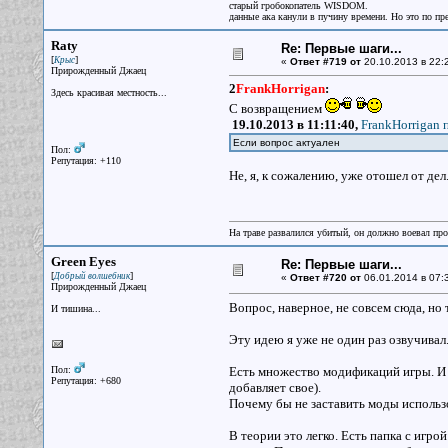
старый гробокопатель WISDOM.
данные ака канули в пучину времени. Но это по пр
Raty
Re: Первые шаги...
[
]
Крыс
«
Ответ #719 от
20.10.2013 в 22:
Прирожденный Джаец
2
FrankHorrigan
:
Здесь красивая местность...
С возвращением
19.10.2013 в 11:11:40,
FrankHorrigan п
Если вопрос актуален
Пол:
Репутация: +110
Не, я, к сожалению, уже отошел от дел
На траве развалился убитый, он должно воевал прот
Green Eyes
Re: Первые шаги...
[
]
Добрый волшебник
«
Ответ #720 от
06.01.2014 в 07:
Прирожденный Джаец
Вопрос, наверное, не совсем сюда, но 
И тишина...
Эту идею я уже не один раз озвучива
Пол:
Есть множество модификаций игры. И к
Репутация: +680
добавляет свое).
Почему бы не заставить моды использо
В теории это легко. Есть папка с игро