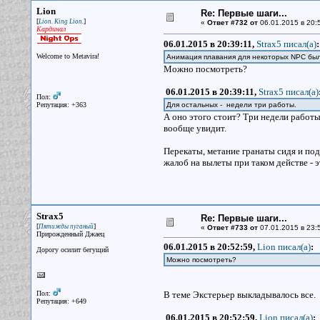
Lion
Re: Первые шаги...
[
]
Lion. King Lion.
«
Ответ #732 от
06.01.2015 в 20:
Кардинал
06.01.2015 в 20:39:11,
Strax5 писал(a)
:
Welcome to Metavira!
Анимация плавания для некоторых NPC был
Можно посмотреть?
06.01.2015 в 20:39:11,
Strax5 писал(a)
Пол:
Репутация: +363
Для остальных - недели три работы.
А оно этого стоит? Три недели работы
вообще увидит.
Перекаты, метание гранаты сидя и по
жалоб на вылеты при таком действе - э
Strax5
Re: Первые шаги...
[
]
Пятижды пуганый
«
Ответ #733 от
07.01.2015 в 23:
Прирожденный Джаец
06.01.2015 в 20:52:59,
Lion писал(a)
:
Дорогу осилит бегущий
Можно посмотреть?
Пол:
В теме Экстерьер выкладывалось все.
Репутация: +649
06.01.2015 в 20:52:59,
Lion писал(a)
: