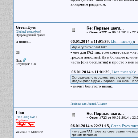
виндовым разделом.
Green Eyes
Re: Первые шаги...
[
]
Добрый волшебник
«
Ответ #722 от
06.01.2014 в 22:
Прирожденный Джаец
06.01.2014 в 11:01:39,
Lion писал(a)
:
И тишина...
Идём гуглить "hard link"
- мне для РА2 такое же советовали - н
грехом пополам). Да и большее колич
Пол:
часть (она бесплатна) и просто к ней 
Репутация: +680
06.01.2014 в 11:01:39,
Lion писал(a)
:
Основательно перелопатить екзешники. Жел
модам флаг в руки и барабан на шею. Чело
- значит без этого никак.
Графика для Jagged Alliance
Lion
Re: Первые шаги...
[
]
Lion. King Lion.
«
Ответ #723 от
06.01.2014 в 22:
Кардинал
06.01.2014 в 22:21:15,
Green Eyes писа
- мне для РА2 такое же советовали - не ва
Welcome to Metavira!
грехом пополам).