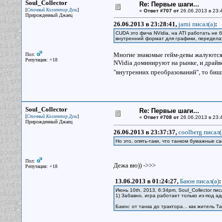
Soul_Collector
Re: Первые шаги...
[
]
Сточный Коллектор Душ
«
Ответ #707 от
26.06.2013 в 23:
Прирожденный Джаец
26.06.2013 в 23:28:41,
jarni писал(a)
:
CUDA это фича NVidia, на ATI работать не 
внутренний формат для графики, переделат
Многие знакомые гейм-девы жалуются 
Пол:
Репутация: +18
NVidia доминируют на рынке, и драйв
"внутренних преобразований", то бишь
Soul_Collector
Re: Первые шаги...
[
]
Сточный Коллектор Душ
«
Ответ #708 от
26.06.2013 в 23:
Прирожденный Джаец
26.06.2013 в 23:37:37,
coolberg писал(
Но это, опять-таки, что танком бумажные с
Пол:
Дежа вю)) ->>>
Репутация: +18
13.06.2013 в 01:24:27,
Баюн писал(a)
:
Июнь 10th, 2013, 6:34pm, Soul_Collector пис
1) Забавно, игра работает только из-под ад
Баюн: от танка до трактора... как житель 