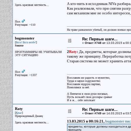
А кто-нить в исходникак NIVa разбира
Здесь красивая местность...
Как реализовали, что при снятии разгр
сам механизм мне не особо интересен,
Пол:
Репутация: +110
На траве развалился убитый, он должно воевал прот
bugmonster
Re: Первые шаги...
[
]
Баги! Баги везде!
«
Ответ #748 от
13.03.2015 в 00:
Source
2
Raty
:
Да, предметы, которые должны 
ПРОГРАММИРЫ НЕ УЧИТЫВАЛИ
ЭТУ СИТУАЦИЮ
такому же принципу. Переработка потр
Старая система не может хранить аттач
Пол:
Репутация: +1337
Восславим же радость и мужество,
Труда и науки содружество
Восславим мудрую партию,
Помолимся за неё.
А Пентагон в свои руки поганые,
Пусть возьмёт свои доллары сраные
И в ж... себе затолкает
Raty
Re: Первые шаги...
[
]
Крыс
«
Ответ #749 от
14.03.2015 в 03:
Прирожденный Джаец
13.03.2015 в 00:16:21,
bugmonster пис
Здесь красивая местность...
предметы, которые должны находиться в др
принципу.