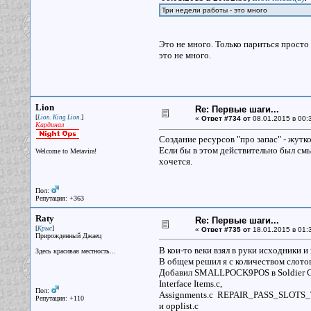
Три недели работы - это много
Это не много. Только париться просто 
это не много.
Lion
Re: Первые шаги...
[
]
Lion. King Lion.
«
Ответ #734 от
08.01.2015 в 00:
Кардинал
Создание ресурсов "про запас" - жутк
Если бы в этом действительно был смыс
Welcome to Metavira!
хочется.
Пол:
Репутация: +363
Raty
Re: Первые шаги...
[
]
Крыс
«
Ответ #735 от
18.01.2015 в 01:
Прирожденный Джаец
В кои-то веки взял в руки исходники и
Здесь красивая местность...
В общем решил я с количеством слотов 
Добавил SMALLPOCK9POS в Soldier Cont
Interface Items.c,
Пол:
Assignments.c REPAIR_PASS_SLOTS_T
Репутация: +110
и opplist.c