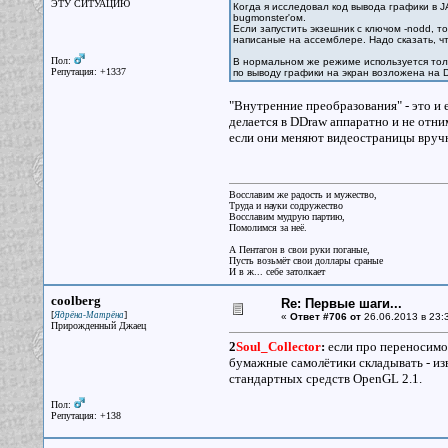
ЭТУ СИТУАЦИЮ
Когда я исследовал код вывода графики в 
bugmonster'ом.
Если запустить экзешник с ключом -nodd, 
написаные на ассемблере. Надо сказать, ч
Пол:
В нормальном же режиме используется толь
Репутация: +1337
по выводу графики на экран возложена на D
"Внутренние преобразования" - это и
делается в DDraw аппаратно и не отни
если они меняют видеостраницы вручн
Восславим же радость и мужество,
Труда и науки содружество
Восславим мудрую партию,
Помолимся за неё.
А Пентагон в свои руки поганые,
Пусть возьмёт свои доллары сраные
И в ж... себе затолкает
coolberg
Re: Первые шаги...
[
]
Ядрёна-Матрёна
«
Ответ #706 от
26.06.2013 в 23:
Прирожденный Джаец
2
Soul_Collector
:
если про переносимос
бумажные самолётики складывать - из
стандартных средств OpenGL 2.1.
Пол:
Репутация: +138