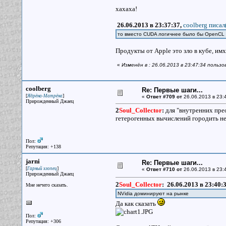
хахаха!
26.06.2013 в 23:37:37,
coolberg писал
то вместо CUDA логичнее было бы OpenCL
Продукты от Apple это зло в кубе, им
«
Изменён в : 26.06.2013 в 23:47:34 пользо
coolberg
Re: Первые шаги...
[
]
Ядрёна-Матрёна
«
Ответ #709 от
26.06.2013 в 23:
Прирожденный Джаец
2
Soul_Collector
:
для "внутренних прео
гетерогенных вычислений городить не 
Пол:
Репутация: +138
jarni
Re: Первые шаги...
[
]
Гарный хлопец
«
Ответ #710 от
26.06.2013 в 23:
Прирожденный Джаец
2
Soul_Collector
:
26.06.2013 в 23:40:
Мне нечего сказать.
NVidia доминируют на рынке
Да как сказать
Пол:
Репутация: +306