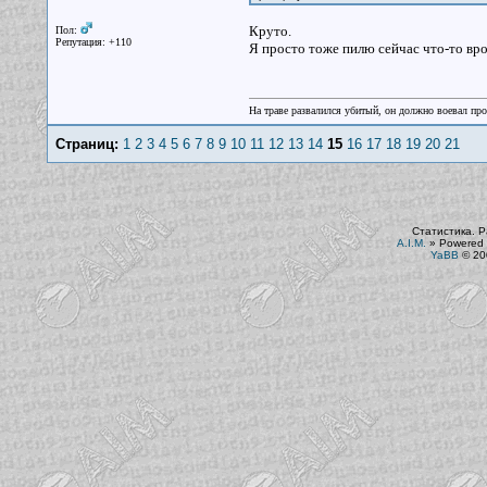
Круто.
Пол:
Репутация: +110
Я просто тоже пилю сейчас что-то вро
На траве развалился убитый, он должно воевал прот
Страниц:
1
2
3
4
5
6
7
8
9
10
11
12
13
14
15
16
17
18
19
20
21
Статистика. Р
A.I.M.
»
Powered 
YaBB
© 200