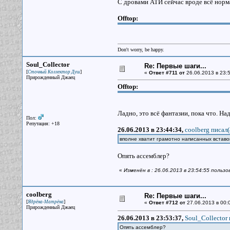
С дровами АТИ сейчас вроде всё норм
Offtop:
Don't worry, be happy.
Soul_Collector
Re: Первые шаги...
[
]
Сточный Коллектор Душ
«
Ответ #711 от
26.06.2013 в 23:5
Прирожденный Джаец
Offtop:
Ладно, это всё фантазии, пока что. Н
Пол:
Репутация: +18
26.06.2013 в 23:44:34,
coolberg писал(
вполне хватит грамотно написанных вставо
Опять ассемблер?
«
Изменён в : 26.06.2013 в 23:54:55 пользо
coolberg
Re: Первые шаги...
[
]
Ядрёна-Матрёна
«
Ответ #712 от
27.06.2013 в 00:
Прирожденный Джаец
26.06.2013 в 23:53:37,
Soul_Collector 
Опять ассемблер?