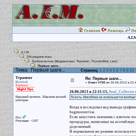
Главная
Помощь
П
A.I.
A.I.M.
Обсуждаем игры
Гробокопатели
(Модераторы:
Терапевт
,
ThunderBird
,
Lion
)
Первые шаги...
Тема:
Первые шаги...
Страниц:
1
2
3
4
5
6
7
8
9
10
Терапевт
Re: Первые шаги...
[
]
Кулибин
«
Ответ #700 от
26.06.2013 в 22:
Кардинал
26.06.2013 в 22:11:15,
Soul_Collector 
Народный целитель. Шарлатан высшей
То-есть, DirectDraw не используется вообщ
категории.
Когда я исследовал код вывода график
bugmonster'ом.
Если запустить экзешник с ключом -no
Пол:
Репутация: +1207
процедуры, написаные на ассемблере. 
доделанный.
В нормальном же режиме используется