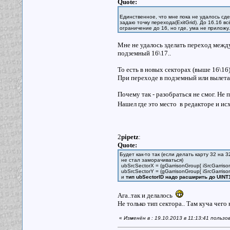
Quote:
Единственное, что мне пока не удалось сде
задаю точку перехода(ExitGrid). До 16.16 вс
ограничение до 16, но где, ума не приложу.
Мне не удалось зделать переход межд
подземный 16\17..
То есть в новых секторах (выше 16\16
При переходе в подземный или вылета
Почему так - разобраться не смог. Не 
Нашел где это место в редакторе и и
2
pipetz
:
Quote:
Будет как-то так (если делать карту 32 на
не стал заморачиваться)
ubSrcSectorX = (gGarrisonGroup[ iSrcGarriso
ubSrcSectorY = (gGarrisonGroup[ iSrcGarrison
и
тип ubSectorID надо расширить до UINT
Ага..так и делалось
Не только тип сектора.. Там куча чего
«
Изменён в : 19.10.2013 в 11:13:41 пользо