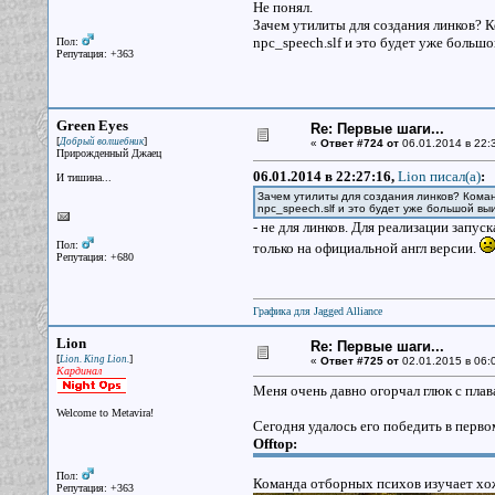
Не понял.
Зачем утилиты для создания линков? К
npc_speech.slf и это будет уже больш
Пол:
Репутация: +363
Green Eyes
Re: Первые шаги...
[
]
Добрый волшебник
«
Ответ #724 от
06.01.2014 в 22:
Прирожденный Джаец
06.01.2014 в 22:27:16,
Lion писал(a)
:
И тишина...
Зачем утилиты для создания линков? Коман
npc_speech.slf и это будет уже большой вы
- не для линков. Для реализации запуск
Пол:
только на официальной англ версии.
Репутация: +680
Графика для Jagged Alliance
Lion
Re: Первые шаги...
[
]
Lion. King Lion.
«
Ответ #725 от
02.01.2015 в 06:
Кардинал
Меня очень давно огорчал глюк с плав
Welcome to Metavira!
Сегодня удалось его победить в перв
Offtop:
Пол:
Команда отборных психов изучает х
Репутация: +363