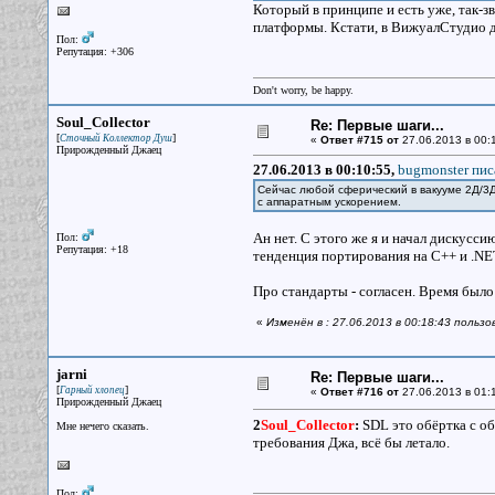
Который в принципе и есть уже, так-з
платформы. Кстати, в ВижуалСтудио дл
Пол:
Репутация: +306
Don't worry, be happy.
Soul_Collector
Re: Первые шаги...
[
]
Сточный Коллектор Душ
«
Ответ #715 от
27.06.2013 в 00:
Прирожденный Джаец
27.06.2013 в 00:10:55,
bugmonster пис
Сейчас любой сферический в вакууме 2Д/3Д
с аппаратным ускорением.
Ан нет. С этого же я и начал дискусси
Пол:
Репутация: +18
тенденция портирования на C++ и .NE
Про стандарты - согласен. Время было 
«
Изменён в : 27.06.2013 в 00:18:43 пользо
jarni
Re: Первые шаги...
[
]
Гарный хлопец
«
Ответ #716 от
27.06.2013 в 01:1
Прирожденный Джаец
2
Soul_Collector
:
SDL это обёртка с об
Мне нечего сказать.
требования Джа, всё бы летало.
Пол: