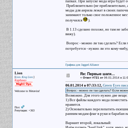
папках. При запуске мода игра будет 
Приблизительно (не приблизительно, а 
моды для анрила лежат в своих папочк
занимают только свое положенное мест
получился
).
В 1.13 сделано похоже, но там не забо
вижу).
Вопрос - можно ли так сделать? Если 
потребуется - нужно ли это кому-нибу
Графика для Jagged Alliance
Lion
Re: Первые шаги...
[
]
Lion. King Lion.
«
Ответ #721 от
06.01.2014 в 11:0
Кардинал
06.01.2014 в 07:33:12,
Green Eyes писа
Вопрос - можно ли так сделать? Если можн
Welcome to Metavira!
Возможно. Для этого нужно две вещи
1) Все файлы каждого мода поместить в
нравится.
Пол:
2) Основательно перелопатить екзешни
Репутация: +363
ранним модам флаг в руки и барабан на
Вариант второй, локальный:
Идём гуглить "hard link", хотя, имхо