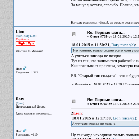
За мануал, кстати, спасибо. Помню, что
На траве развалился убитый, он должно воевал прот
Lion
Re: Первые шаги...
[
]
Lion. King Lion.
«
Ответ #739 от
18.01.2015 в 12:
Кардинал
18.01.2015 в 11:50:21,
Raty писал(a)
:
Это понятно, только скорее всего хрен у мен
Welcome to Metavira!
А учиться никогда не поздно.
Тут из тех, кто занимается работой с 
Как показывает практика, зачастую гла
Пол:
Репутация: +363
P.S. "Старый тип солдата" - это и буд
«
Изменён в : 18.01.2015 в 12:18:13 пользо
Raty
Re: Первые шаги...
[
]
Крыс
«
Ответ #740 от
18.01.2015 в 21:
Прирожденный Джаец
2
Lion
:
Здесь красивая местность...
18.01.2015 в 12:17:30,
Lion писал(a)
:
А учиться никогда не поздно.
Пол:
Ну так когда исходники только появил
Репутация: +110