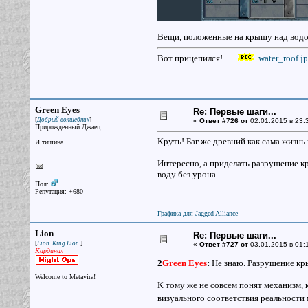
Вещи, положенные на крышу над водой
Вот прицепился!
water_roof.j
Green Eyes
Re: Первые шаги...
[
]
Добрый волшебник
«
Ответ #726 от
02.01.2015 в 23:
Прирожденный Джаец
Круть! Баг же древний как сама жизнь 
И тишина...
Интересно, а приделать разрушение кры
воду без урона.
Пол:
Репутация: +680
Графика для Jagged Alliance
Lion
Re: Первые шаги...
[
]
Lion. King Lion.
«
Ответ #727 от
03.01.2015 в 01:
Кардинал
2
Green Eyes
:
Не знаю. Разрушение кры
Welcome to Metavira!
К тому же не совсем понят механизм, к
визуального соответствия реальности