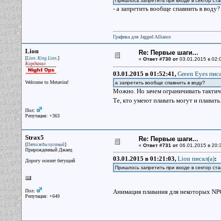
Пришлось запретить при входе в сектор став
- а запретить вообще спавнить в воду?
Графика для Jagged Alliance
Lion
Re: Первые шаги...
[
]
Lion. King Lion.
«
Ответ #730 от
03.01.2015 в 02:
Кардинал
03.01.2015 в 01:52:41,
Green Eyes писа
Welcome to Metavira!
а запретить вообще спавнить в воду?
Можно. Но зачем ограничивать такти
Те, кто умеют плавать могут и плават
Пол:
Репутация: +363
Strax5
Re: Первые шаги...
[
]
Пятижды пуганый
«
Ответ #731 от
06.01.2015 в 20:3
Прирожденный Джаец
03.01.2015 в 01:21:03,
Lion писал(a)
:
Дорогу осилит бегущий
Пришлось запретить при входе в сектор став
Пол:
Анимация плавания для некоторых NPC
Репутация: +649