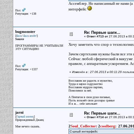
Ассемблер. Но написанный не нами (а 
интерфейс
Пол:
Репутация: +138
bugmonster
Re: Первые шаги...
[
]
Баги! Баги везде!
«
Ответ #713 от
27.06.2013 в 00:
Source
Хочу заметить что спор о технология
ПРОГРАММИРЫ НЕ УЧИТЫВАЛИ
ЭТУ СИТУАЦИЮ
Зачем сиртехами нужны были все эти и
Сейчас любой сферический в вакууме 2
правило, с аппаратным ускорением. А
Пол:
Репутация: +1337
«
Изменён в : 27.06.2013 в 00:11:29 польз
Восславим же радость и мужество,
Труда и науки содружество
Восславим мудрую партию,
Помолимся за неё.
А Пентагон в свои руки поганые,
Пусть возьмёт свои доллары сраные
И в ж... себе затолкает
jarni
Re: Первые шаги...
[
]
Гарный хлопец
«
Ответ #714 от
27.06.2013 в 00:1
Прирожденный Джаец
2
Soul_Collector
:
2
coolberg
:
27.06.20
Мне нечего сказать.
C-шный интерфейс