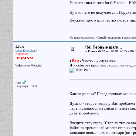
Условия типа такого for (bPocket = 
Ну и ничего не получается... Игруха в
Неужели где-то количество слотов так
На траве развалился убитый, он должно воевал прот
Lion
Re: Первые шаги...
[
]
Lion. King Lion.
«
Ответ #736 от
18.01.2015 в 06:
Кардинал
2
Raty
:
Что-то пропустили.
Я у себя без проблем расширил на один
Welcome to Metavira!
Пол:
Репутация: +363
Какого ролика? Перед главным меню ил
Думаю - второе, тогда у Вас проблема 
переписываются из файла в память как
давать проблему.
Введите структуру "Старый тип солда
файла во временный массив старых стр
заполнив новые поля инвентаря (по тр