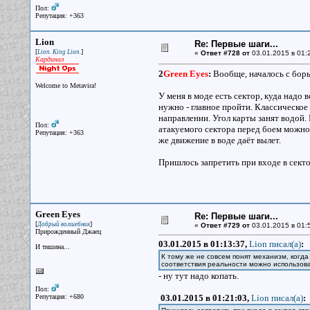
Пол:
Репутация: +363
Lion
Re: Первые шаги...
[
]
Lion. King Lion.
«
Ответ #728 от
03.01.2015 в 01:
Кардинал
2
Green Eyes
:
Вообще, началось с борь
Welcome to Metavira!
У меня в моде есть сектор, куда надо 
нужно - главное пройти. Классическое
направлении. Угол карты занят водой.
Пол:
атакуемого сектора перед боем можно
Репутация: +363
же движение в воде даёт вылет.
Пришлось запретить при входе в сектор
Green Eyes
Re: Первые шаги...
[
]
Добрый волшебник
«
Ответ #729 от
03.01.2015 в 01:
Прирожденный Джаец
03.01.2015 в 01:13:37,
Lion писал(a)
:
И тишина...
К тому же не совсем понят механизм, когда
соответствия реальности можно использова
- ну тут надо копать.
Пол:
Репутация: +680
03.01.2015 в 01:21:03,
Lion писал(a)
: