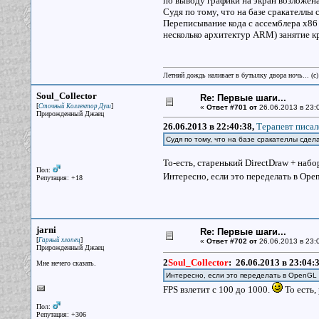
по выводу графики на экран возложена
Судя по тому, что на базе сракателлы
Переписывание кода с ассемблера х86
несколько архитектур ARM) занятие к
Летний дождь наливает в бутылку двора ночь... (с
Soul_Collector
Re: Первые шаги...
[
]
Сточный Коллектор Душ
«
Ответ #701 от
26.06.2013 в 23:
Прирожденный Джаец
26.06.2013 в 22:40:38,
Терапевт писал
Судя по тому, что на базе сракателлы сдел
То-есть, старенький DirectDraw + на
Пол:
Интересно, если это переделать в O
Репутация: +18
jarni
Re: Первые шаги...
[
]
Гарный хлопец
«
Ответ #702 от
26.06.2013 в 23:
Прирожденный Джаец
2
Soul_Collector
:
26.06.2013 в 23:04:
Мне нечего сказать.
Интересно, если это переделать в OpenGL
FPS взлетит с 100 до 1000.
То есть,
Пол:
Репутация: +306