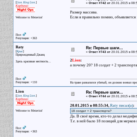
[
]
Lion. King Lion.
«
Ответ #742 от
20.01.2015 в 08:
Кардинал
Размер массива.
Если я правильно помню, объявляется 
Welcome to Metavira!
Пол:
Репутация: +363
Raty
Re: Первые шаги...
[
]
Крыс
«
Ответ #743 от
20.01.2015 в 08:
Прирожденный Джаец
2
Lion
:
Здесь красивая местность...
а почему 20? 18 солдат + 2 транспорта
Пол:
Репутация: +110
На траве развалился убитый, он должно воевал прот
Lion
Re: Первые шаги...
[
]
Lion. King Lion.
«
Ответ #744 от
20.01.2015 в 08:
Кардинал
20.01.2015 в 08:55:34,
Raty писал(a)
:
Welcome to Metavira!
18 солдат + 2 транспорта?
Да. В своё время, кто-то делал модиф
Т.е. в ней было 18 позиций для мерков
Пол:
Репутация: +363