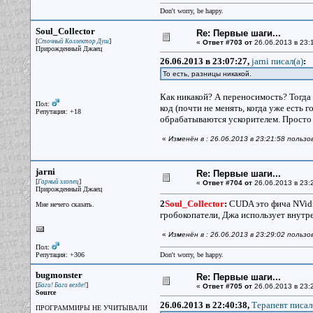
Don't worry, be happy.
Soul_Collector
Re: Первые шаги...
[
]
Сточный Коллектор Душ
«
Ответ #703 от
26.06.2013 в 23:
Прирожденный Джаец
26.06.2013 в 23:07:27,
jarni писал(a)
:
То есть, разницы никакой.
Как никакой? А переносимость? Тогда 
Пол:
код (почти не менять, когда уже ест
Репутация: +18
обрабатываются ускорителем. Просто се
«
Изменён в : 26.06.2013 в 23:21:58 пользо
jarni
Re: Первые шаги...
[
]
Гарный хлопец
«
Ответ #704 от
26.06.2013 в 23:
Прирожденный Джаец
2
Soul_Collector
:
CUDA это фича NVidia
Мне нечего сказать.
гробокопатели, Джа использует внутре
«
Изменён в : 26.06.2013 в 23:29:02 пользов
Пол:
Репутация: +306
Don't worry, be happy.
bugmonster
Re: Первые шаги...
[
]
Баги! Баги везде!
«
Ответ #705 от
26.06.2013 в 23:
Source
26.06.2013 в 22:40:38,
Терапевт писал
ПРОГРАММИРЫ НЕ УЧИТЫВАЛИ