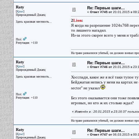
Raty
Re: Первые шаги...
[
]
Крыс
«
Ответ #745 от
20.01.2015 в 09:
Прирожденный Джаец
2
Lion
:
Здесь красивая местность...
Я когда на разрешение 1024х768 перехо
то лишнего нагадил.
Из-за этого скорее всего у меня и тра
Пол:
Репутация: +110
На траве развалился убитый, он должно воевал прот
Raty
Re: Первые шаги...
[
]
Крыс
«
Ответ #746 от
20.01.2015 в 23:
Прирожденный Джаец
Здесь красивая местность...
Хосспади, какое же я всё таки тупое туп
Бейджатая непись у меня на картах не о
sector" не указал
Пол:
Без этого оказывается они тоже появля
Репутация: +110
игровых, но кто ж их столько ждал?
«
Изменён в : 20.01.2015 в 23:16:37 польз
На траве развалился убитый, он должно воевал прот
Raty
Re: Первые шаги...
[
]
Крыс
«
Ответ #747 от
06.03.2015 в 00:
Прирожденный Джаец