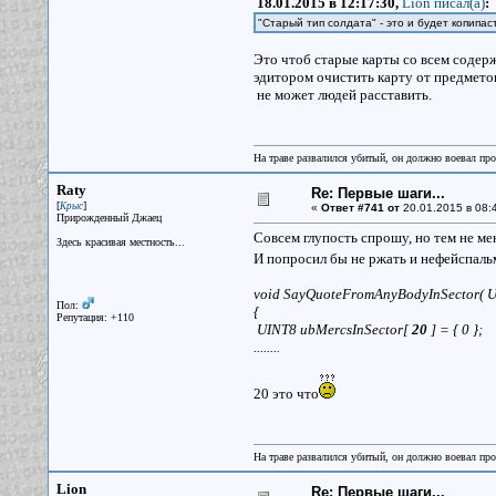
18.01.2015 в 12:17:30,
Lion писал(a)
:
"Старый тип солдата" - это и будет копипа
Это чтоб старые карты со всем содер
эдитором очистить карту от предметов 
не может людей расставить.
На траве развалился убитый, он должно воевал прот
Raty
Re: Первые шаги...
[
]
Крыс
«
Ответ #741 от
20.01.2015 в 08:
Прирожденный Джаец
Совсем глупость спрошу, но тем не мене
Здесь красивая местность...
И попросил бы не ржать и нефейспал
void SayQuoteFromAnyBodyInSector( 
Пол:
{
Репутация: +110
UINT8 ubMercsInSector[
20
] = { 0 };
........
20 это что
На траве развалился убитый, он должно воевал прот
Lion
Re: Первые шаги...