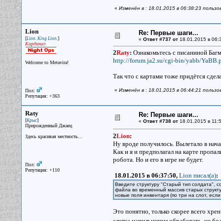
«
Изменён в : 18.01.2015 в 06:38:23 пользо
Lion
Re: Первые шаги...
[
]
Lion. King Lion.
«
Ответ #737 от
18.01.2015 в 06:
Кардинал
2
Raty
:
Ознакомьтесь с писаниной Багм
http://forum.ja2.su/cgi-bin/yabb/YaBB.p
Welcome to Metavira!
Так что с картами тоже придётся сде
«
Изменён в : 18.01.2015 в 06:44:21 пользо
Пол:
Репутация: +363
Raty
Re: Первые шаги...
[
]
Крыс
«
Ответ #738 от
18.01.2015 в 11:5
Прирожденный Джаец
2
Lion
:
Здесь красивая местность...
Ну вроде получилось. Вылетало в нача
Как и я и предполагал на карте пропа
робота. Но и его в игре не будет.
Пол:
Репутация: +110
18.01.2015 в 06:37:50,
Lion писал(a)
:
Введите структуру "Старый тип солдата", 
файла во временный массив старых структур
новые поля инвентаря (по три на слот, есл
Это понятно, только скорее всего хрен
слегка напильником обработать, не б