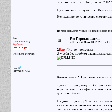
Условия типа такого for (bPocket = 
Ну и ничего не получается... Игруха в
Неужели где-то количество слотов так
На траве развалился убитый, он должно воевал прот
Lion
Re: Первые шаги...
[
]
Lion. King Lion.
«
Ответ #736 от
18.01.2015 в 06:
Кардинал
2
Raty
:
Что-то пропустили.
Я у себя без проблем расширил на один
Welcome to Metavira!
Пол:
Репутация: +363
Какого ролика? Перед главным меню ил
Думаю - второе, тогда у Вас проблема 
переписываются из файла в память как
давать проблему.
Введите структуру "Старый тип солда
файла во временный массив старых стр
заполнив новые поля инвентаря (по тр