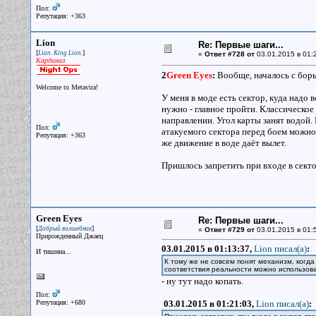
Пол:
Репутация: +363
Lion
Re: Первые шаги...
[
]
Lion. King Lion.
«
Ответ #728 от
03.01.2015 в 01:
Кардинал
2
Green Eyes
:
Вообще, началось с борь
Welcome to Metavira!
У меня в моде есть сектор, куда надо 
нужно - главное пройти. Классическое
направлении. Угол карты занят водой.
Пол:
атакуемого сектора перед боем можно
Репутация: +363
же движение в воде даёт вылет.
Пришлось запретить при входе в сектор
Green Eyes
Re: Первые шаги...
[
]
Добрый волшебник
«
Ответ #729 от
03.01.2015 в 01:
Прирожденный Джаец
03.01.2015 в 01:13:37,
Lion писал(a)
:
И тишина...
К тому же не совсем понят механизм, когда
соответствия реальности можно использова
- ну тут надо копать.
Пол:
Репутация: +680
03.01.2015 в 01:21:03,
Lion писал(a)
: