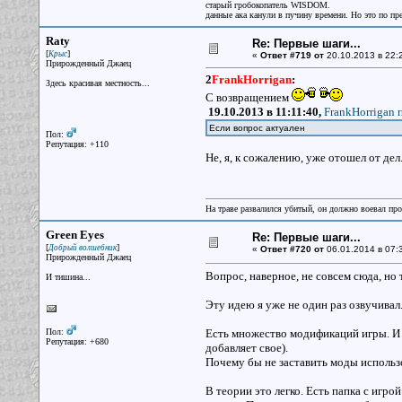
старый гробокопатель WISDOM.
данные ака канули в пучину времени. Но это по пр
Raty
Re: Первые шаги...
[
]
Крыс
«
Ответ #719 от
20.10.2013 в 22:
Прирожденный Джаец
2
FrankHorrigan
:
Здесь красивая местность...
С возвращением
19.10.2013 в 11:11:40,
FrankHorrigan п
Если вопрос актуален
Пол:
Репутация: +110
Не, я, к сожалению, уже отошел от дел
На траве развалился убитый, он должно воевал прот
Green Eyes
Re: Первые шаги...
[
]
Добрый волшебник
«
Ответ #720 от
06.01.2014 в 07:
Прирожденный Джаец
Вопрос, наверное, не совсем сюда, но 
И тишина...
Эту идею я уже не один раз озвучива
Пол:
Есть множество модификаций игры. И к
Репутация: +680
добавляет свое).
Почему бы не заставить моды использо
В теории это легко. Есть папка с игро