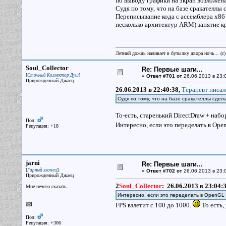
по выводу графики на экран возложена
Судя по тому, что на базе сракателлы
Переписывание кода с ассемблера х86
несколько архитектур ARM) занятие к
Летний дождь наливает в бутылку двора ночь... (с
Soul_Collector
Re: Первые шаги...
[
]
Сточный Коллектор Душ
«
Ответ #701 от
26.06.2013 в 23:
Прирожденный Джаец
26.06.2013 в 22:40:38,
Терапевт писал
Судя по тому, что на базе сракателлы сдел
То-есть, старенький DirectDraw + на
Пол:
Интересно, если это переделать в O
Репутация: +18
jarni
Re: Первые шаги...
[
]
Гарный хлопец
«
Ответ #702 от
26.06.2013 в 23:
Прирожденный Джаец
2
Soul_Collector
:
26.06.2013 в 23:04:
Мне нечего сказать.
Интересно, если это переделать в OpenGL
FPS взлетит с 100 до 1000.
То есть,
Пол:
Репутация: +306