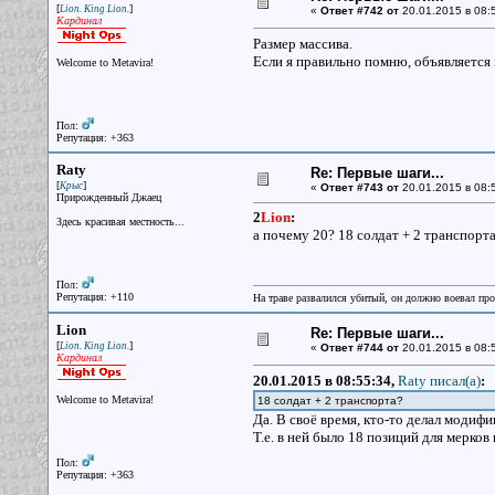
[
]
Lion. King Lion.
«
Ответ #742 от
20.01.2015 в 08:
Кардинал
Размер массива.
Если я правильно помню, объявляется 
Welcome to Metavira!
Пол:
Репутация: +363
Raty
Re: Первые шаги...
[
]
Крыс
«
Ответ #743 от
20.01.2015 в 08:
Прирожденный Джаец
2
Lion
:
Здесь красивая местность...
а почему 20? 18 солдат + 2 транспорта
Пол:
Репутация: +110
На траве развалился убитый, он должно воевал прот
Lion
Re: Первые шаги...
[
]
Lion. King Lion.
«
Ответ #744 от
20.01.2015 в 08:
Кардинал
20.01.2015 в 08:55:34,
Raty писал(a)
:
Welcome to Metavira!
18 солдат + 2 транспорта?
Да. В своё время, кто-то делал модиф
Т.е. в ней было 18 позиций для мерков
Пол:
Репутация: +363