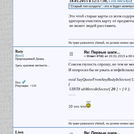
18.01.2015 в 12:17:30,
Lion писал(a)
:
"Старый тип солдата" - это и будет копипа
Это чтоб старые карты со всем содер
эдитором очистить карту от предметов 
не может людей расставить.
На траве развалился убитый, он должно воевал прот
Raty
Re: Первые шаги...
[
]
Крыс
«
Ответ #741 от
20.01.2015 в 08:
Прирожденный Джаец
Совсем глупость спрошу, но тем не мене
Здесь красивая местность...
И попросил бы не ржать и нефейспал
void SayQuoteFromAnyBodyInSector( 
Пол:
{
Репутация: +110
UINT8 ubMercsInSector[
20
] = { 0 };
........
20 это что
На траве развалился убитый, он должно воевал прот
Lion
Re: Первые шаги...