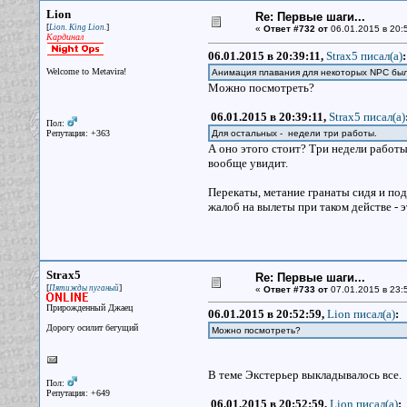
Lion
Re: Первые шаги...
[
]
Lion. King Lion.
«
Ответ #732 от
06.01.2015 в 20:
Кардинал
06.01.2015 в 20:39:11,
Strax5 писал(a)
:
Welcome to Metavira!
Анимация плавания для некоторых NPC был
Можно посмотреть?
06.01.2015 в 20:39:11,
Strax5 писал(a)
Пол:
Репутация: +363
Для остальных - недели три работы.
А оно этого стоит? Три недели работы
вообще увидит.
Перекаты, метание гранаты сидя и по
жалоб на вылеты при таком действе - э
Strax5
Re: Первые шаги...
[
]
Пятижды пуганый
«
Ответ #733 от
07.01.2015 в 23:
Прирожденный Джаец
06.01.2015 в 20:52:59,
Lion писал(a)
:
Дорогу осилит бегущий
Можно посмотреть?
В теме Экстерьер выкладывалось все.
Пол:
Репутация: +649
06.01.2015 в 20:52:59,
Lion писал(a)
: