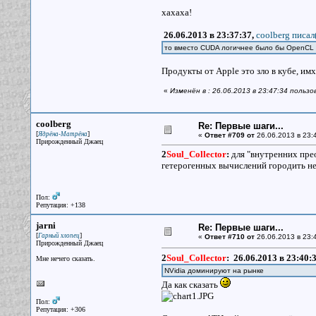
хахаха!
26.06.2013 в 23:37:37,
coolberg писал
то вместо CUDA логичнее было бы OpenCL
Продукты от Apple это зло в кубе, им
«
Изменён в : 26.06.2013 в 23:47:34 пользо
coolberg
Re: Первые шаги...
[
]
Ядрёна-Матрёна
«
Ответ #709 от
26.06.2013 в 23:
Прирожденный Джаец
2
Soul_Collector
:
для "внутренних прео
гетерогенных вычислений городить не 
Пол:
Репутация: +138
jarni
Re: Первые шаги...
[
]
Гарный хлопец
«
Ответ #710 от
26.06.2013 в 23:
Прирожденный Джаец
2
Soul_Collector
:
26.06.2013 в 23:40:
Мне нечего сказать.
NVidia доминируют на рынке
Да как сказать
Пол:
Репутация: +306