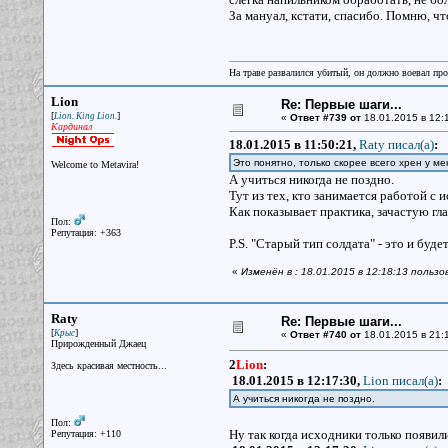
За мануал, кстати, спасибо. Помню, что
На траве развалился убитый, он должно воевал прот
Lion
Re: Первые шаги...
[
]
Lion. King Lion.
«
Ответ #739 от
18.01.2015 в 12:
Кардинал
18.01.2015 в 11:50:21,
Raty писал(a)
:
Это понятно, только скорее всего хрен у мен
Welcome to Metavira!
А учиться никогда не поздно.
Тут из тех, кто занимается работой с 
Как показывает практика, зачастую гла
Пол:
Репутация: +363
P.S. "Старый тип солдата" - это и буд
«
Изменён в : 18.01.2015 в 12:18:13 пользо
Raty
Re: Первые шаги...
[
]
Крыс
«
Ответ #740 от
18.01.2015 в 21:
Прирожденный Джаец
2
Lion
:
Здесь красивая местность...
18.01.2015 в 12:17:30,
Lion писал(a)
:
А учиться никогда не поздно.
Пол:
Ну так когда исходники только появил
Репутация: +110