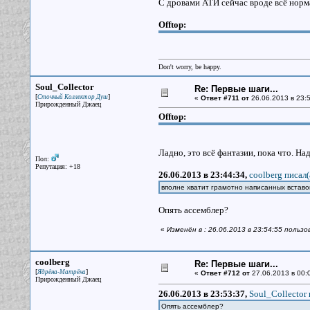
С дровами АТИ сейчас вроде всё норм
Offtop:
Don't worry, be happy.
Soul_Collector
Re: Первые шаги...
[
]
Сточный Коллектор Душ
«
Ответ #711 от
26.06.2013 в 23:5
Прирожденный Джаец
Offtop:
Ладно, это всё фантазии, пока что. Н
Пол:
Репутация: +18
26.06.2013 в 23:44:34,
coolberg писал(
вполне хватит грамотно написанных вставо
Опять ассемблер?
«
Изменён в : 26.06.2013 в 23:54:55 пользо
coolberg
Re: Первые шаги...
[
]
Ядрёна-Матрёна
«
Ответ #712 от
27.06.2013 в 00:
Прирожденный Джаец
26.06.2013 в 23:53:37,
Soul_Collector 
Опять ассемблер?