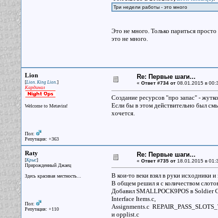
Три недели работы - это много
Это не много. Только париться просто 
это не много.
Lion
Re: Первые шаги...
[
]
Lion. King Lion.
«
Ответ #734 от
08.01.2015 в 00:
Кардинал
Создание ресурсов "про запас" - жутк
Если бы в этом действительно был смыс
Welcome to Metavira!
хочется.
Пол:
Репутация: +363
Raty
Re: Первые шаги...
[
]
Крыс
«
Ответ #735 от
18.01.2015 в 01:
Прирожденный Джаец
В кои-то веки взял в руки исходники и
Здесь красивая местность...
В общем решил я с количеством слотов 
Добавил SMALLPOCK9POS в Soldier Cont
Interface Items.c,
Пол:
Assignments.c REPAIR_PASS_SLOTS_T
Репутация: +110
и opplist.c