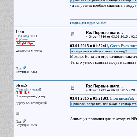
Пришлось запретить при входе в сектор став
- а запретить вообще спавнить в воду?
Графика для Jagged Alliance
Lion
Re: Первые шаги...
[
]
Lion. King Lion.
«
Ответ #730 от
03.01.2015 в 02:
Кардинал
03.01.2015 в 01:52:41,
Green Eyes писа
Welcome to Metavira!
а запретить вообще спавнить в воду?
Можно. Но зачем ограничивать такти
Те, кто умеют плавать могут и плават
Пол:
Репутация: +363
Strax5
Re: Первые шаги...
[
]
Пятижды пуганый
«
Ответ #731 от
06.01.2015 в 20:3
Прирожденный Джаец
03.01.2015 в 01:21:03,
Lion писал(a)
:
Дорогу осилит бегущий
Пришлось запретить при входе в сектор став
Анимация плавания для некоторых NPC
Пол:
Репутация: +649