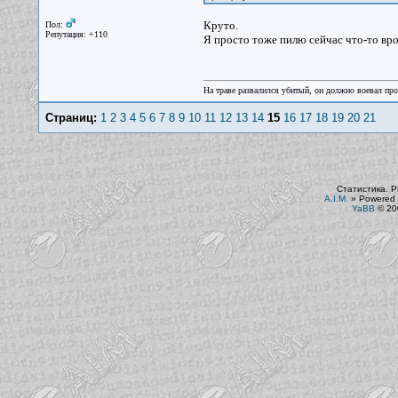
Круто.
Пол:
Репутация: +110
Я просто тоже пилю сейчас что-то вро
На траве развалился убитый, он должно воевал прот
Страниц:
1
2
3
4
5
6
7
8
9
10
11
12
13
14
15
16
17
18
19
20
21
Статистика. Р
A.I.M.
»
Powered 
YaBB
© 200