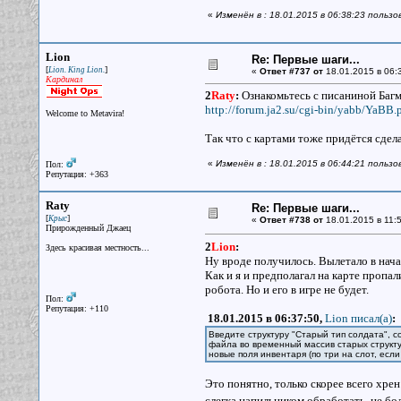
«
Изменён в : 18.01.2015 в 06:38:23 пользо
Lion
Re: Первые шаги...
[
]
Lion. King Lion.
«
Ответ #737 от
18.01.2015 в 06:
Кардинал
2
Raty
:
Ознакомьтесь с писаниной Багм
http://forum.ja2.su/cgi-bin/yabb/YaBB.p
Welcome to Metavira!
Так что с картами тоже придётся сде
«
Изменён в : 18.01.2015 в 06:44:21 пользо
Пол:
Репутация: +363
Raty
Re: Первые шаги...
[
]
Крыс
«
Ответ #738 от
18.01.2015 в 11:5
Прирожденный Джаец
2
Lion
:
Здесь красивая местность...
Ну вроде получилось. Вылетало в нача
Как и я и предполагал на карте пропа
робота. Но и его в игре не будет.
Пол:
Репутация: +110
18.01.2015 в 06:37:50,
Lion писал(a)
:
Введите структуру "Старый тип солдата", 
файла во временный массив старых структур
новые поля инвентаря (по три на слот, есл
Это понятно, только скорее всего хрен
слегка напильником обработать, не б