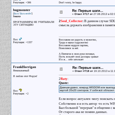
Репутация: +306
Don't worry, be happy.
bugmonster
Re: Первые шаги...
[
]
Баги! Баги везде!
«
Ответ #717 от
27.06.2013 в 02:
Source
2
Soul_Collector
:
В данном случае SDL
ПРОГРАММИРЫ НЕ УЧИТЫВАЛИ
смысла держать изображения в памят
ЭТУ СИТУАЦИЮ
Пол:
Восславим же радость и мужество,
Репутация: +1337
Труда и науки содружество
Восславим мудрую партию,
Помолимся за неё.
А Пентагон в свои руки поганые,
Пусть возьмёт свои доллары сраные
И в ж... себе затолкает
FrankHorrigan
Re: Первые шаги...
Неназываемый
«
Ответ #718 от
19.10.2013 в 11:1
Я люблю этот Форум!
2
Raty
:
Quote:
Давным-давно, комрад WISDOM или выкладыв
картой 20х20 секторов. У себя всё облазил 
Пол:
Репутация: +2
Если вопрос актуален -могу поискать на
Собственно я и есть автор -то есть 
Был большой "перерыв" в общении с к
От старого ака не помню данных.