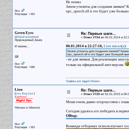
Не понял.
Зачем утилиты для создания линков? К
npc_speech.slf и это будет уже больш
Пол:
Репутация: +363
Green Eyes
Re: Первые шаги...
[
]
Добрый волшебник
«
Ответ #724 от
06.01.2014 в 22:
Прирожденный Джаец
06.01.2014 в 22:27:16,
Lion писал(a)
:
И тишина...
Зачем утилиты для создания линков? Коман
npc_speech.slf и это будет уже большой вы
- не для линков. Для реализации запуск
Пол:
только на официальной англ версии.
Репутация: +680
Графика для Jagged Alliance
Lion
Re: Первые шаги...
[
]
Lion. King Lion.
«
Ответ #725 от
02.01.2015 в 06:
Кардинал
Меня очень давно огорчал глюк с плав
Welcome to Metavira!
Сегодня удалось его победить в перв
Offtop:
Пол:
Команда отборных психов изучает х
Репутация: +363