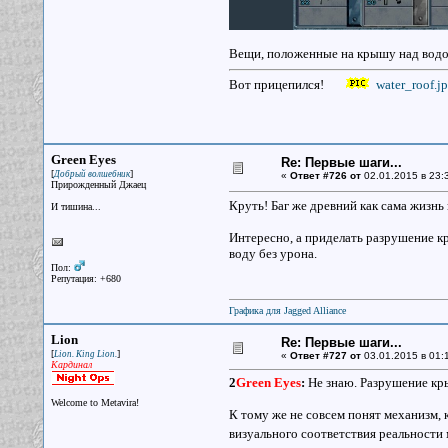
Вещи, положенные на крышу над водой
Вот прицепился!
water_roof.j
Green Eyes
Re: Первые шаги...
[
]
Добрый волшебник
«
Ответ #726 от
02.01.2015 в 23:
Прирожденный Джаец
Круть! Баг же древний как сама жизнь 
И тишина...
Интересно, а приделать разрушение кры
воду без урона.
Пол:
Репутация: +680
Графика для Jagged Alliance
Lion
Re: Первые шаги...
[
]
Lion. King Lion.
«
Ответ #727 от
03.01.2015 в 01:
Кардинал
2
Green Eyes
:
Не знаю. Разрушение кры
Welcome to Metavira!
К тому же не совсем понят механизм, к
визуального соответствия реальности