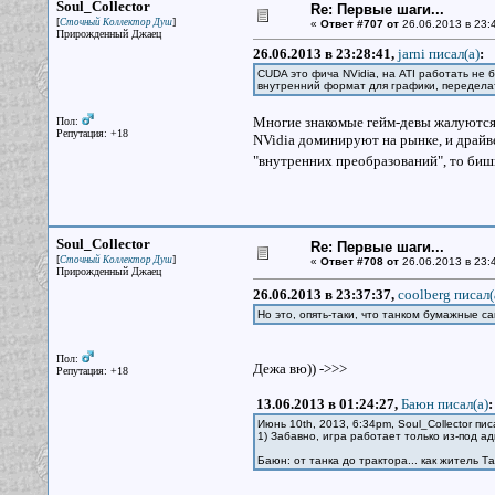
Soul_Collector
Re: Первые шаги...
[
]
Сточный Коллектор Душ
«
Ответ #707 от
26.06.2013 в 23:
Прирожденный Джаец
26.06.2013 в 23:28:41,
jarni писал(a)
:
CUDA это фича NVidia, на ATI работать не 
внутренний формат для графики, переделат
Многие знакомые гейм-девы жалуются 
Пол:
Репутация: +18
NVidia доминируют на рынке, и драйв
"внутренних преобразований", то бишь
Soul_Collector
Re: Первые шаги...
[
]
Сточный Коллектор Душ
«
Ответ #708 от
26.06.2013 в 23:
Прирожденный Джаец
26.06.2013 в 23:37:37,
coolberg писал(
Но это, опять-таки, что танком бумажные с
Пол:
Дежа вю)) ->>>
Репутация: +18
13.06.2013 в 01:24:27,
Баюн писал(a)
:
Июнь 10th, 2013, 6:34pm, Soul_Collector пис
1) Забавно, игра работает только из-под ад
Баюн: от танка до трактора... как житель 