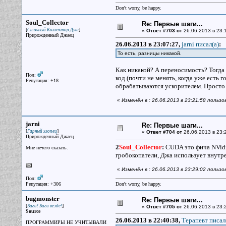
Don't worry, be happy.
Soul_Collector
Re: Первые шаги...
[
]
Сточный Коллектор Душ
«
Ответ #703 от
26.06.2013 в 23:
Прирожденный Джаец
26.06.2013 в 23:07:27,
jarni писал(a)
:
То есть, разницы никакой.
Как никакой? А переносимость? Тогда 
Пол:
код (почти не менять, когда уже ест
Репутация: +18
обрабатываются ускорителем. Просто се
«
Изменён в : 26.06.2013 в 23:21:58 пользо
jarni
Re: Первые шаги...
[
]
Гарный хлопец
«
Ответ #704 от
26.06.2013 в 23:
Прирожденный Джаец
2
Soul_Collector
:
CUDA это фича NVidia
Мне нечего сказать.
гробокопатели, Джа использует внутре
«
Изменён в : 26.06.2013 в 23:29:02 пользов
Пол:
Репутация: +306
Don't worry, be happy.
bugmonster
Re: Первые шаги...
[
]
Баги! Баги везде!
«
Ответ #705 от
26.06.2013 в 23:
Source
26.06.2013 в 22:40:38,
Терапевт писал
ПРОГРАММИРЫ НЕ УЧИТЫВАЛИ