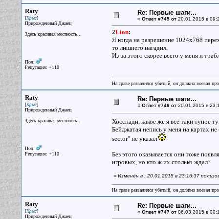
Raty
Re: Первые шаги...
[
]
Крыс
«
Ответ #745 от
20.01.2015 в 09:
Прирожденный Джаец
2
Lion
:
Здесь красивая местность...
Я когда на разрешение 1024х768 перехо
то лишнего нагадил.
Из-за этого скорее всего у меня и тра
Пол:
Репутация: +110
На траве развалился убитый, он должно воевал прот
Raty
Re: Первые шаги...
[
]
Крыс
«
Ответ #746 от
20.01.2015 в 23:
Прирожденный Джаец
Здесь красивая местность...
Хосспади, какое же я всё таки тупое туп
Бейджатая непись у меня на картах не о
sector" не указал
Пол:
Без этого оказывается они тоже появля
Репутация: +110
игровых, но кто ж их столько ждал?
«
Изменён в : 20.01.2015 в 23:16:37 польз
На траве развалился убитый, он должно воевал прот
Raty
Re: Первые шаги...
[
]
Крыс
«
Ответ #747 от
06.03.2015 в 00:
Прирожденный Джаец