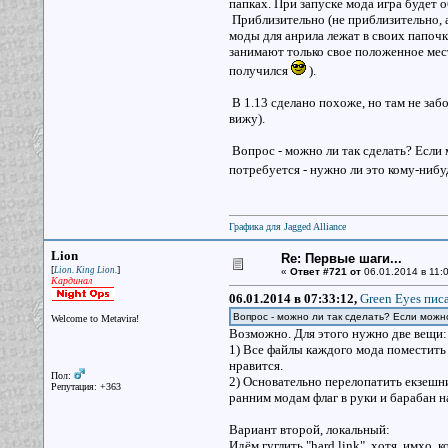
папках. При запуске мода игра будет 
Приблизительно (не приблизительно, а 
моды для анрила лежат в своих папочк
занимают только свое положенное мест
получился
).
В 1.13 сделано похоже, но там не забо
вижу).
Вопрос - можно ли так сделать? Если 
потребуется - нужно ли это кому-нибу
Графика для Jagged Alliance
Lion
Re: Первые шаги...
[
]
Lion. King Lion.
«
Ответ #721 от
06.01.2014 в 11:0
Кардинал
06.01.2014 в 07:33:12,
Green Eyes писа
Вопрос - можно ли так сделать? Если можн
Welcome to Metavira!
Возможно. Для этого нужно две вещи
1) Все файлы каждого мода поместить в
нравится.
Пол:
2) Основательно перелопатить екзешни
Репутация: +363
ранним модам флаг в руки и барабан на
Вариант второй, локальный:
Идём гуглить "hard link", хотя, имхо