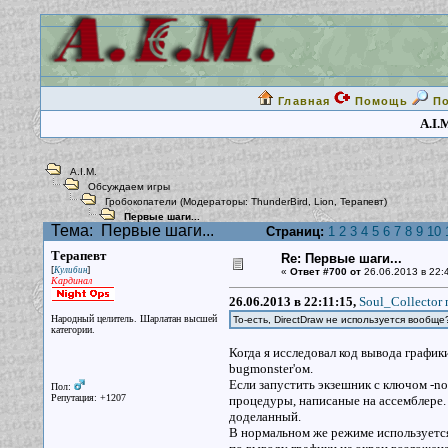
Главная
Помощь
П
A.I.
A.I.M.
Обсуждаем игры
Гробокопатели
(Модераторы:
ThunderBird
,
Lion
,
Терапевт
)
Первые шаги...
Тема:
Первые шаги...
Страниц:
1
2
3
4
5
6
7
8
9
10
Терапевт
Re: Первые шаги...
[
]
Кулибин
«
Ответ #700 от
26.06.2013 в 22:
Кардинал
26.06.2013 в 22:11:15,
Soul_Collector 
Народный целитель. Шарлатан высшей
То-есть, DirectDraw не используется вообщ
категории.
Когда я исследовал код вывода график
bugmonster'ом.
Если запустить экзешник с ключом -no
Пол:
Репутация: +1207
процедуры, написаные на ассемблере. 
доделанный.
В нормальном же режиме используется