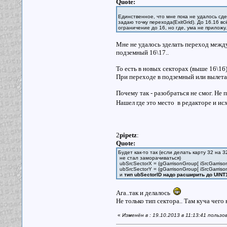
Quote:
Единственное, что мне пока не удалось сде
задаю точку перехода(ExitGrid). До 16.16 вс
ограничение до 16, но где, ума не приложу.
Мне не удалось зделать переход межд
подземный 16\17..
То есть в новых секторах (выше 16\16
При переходе в подземный или вылета
Почему так - разобраться не смог. Не 
Нашел где это место в редакторе и и
2
pipetz
:
Quote:
Будет как-то так (если делать карту 32 на
не стал заморачиваться)
ubSrcSectorX = (gGarrisonGroup[ iSrcGarriso
ubSrcSectorY = (gGarrisonGroup[ iSrcGarrison
и
тип ubSectorID надо расширить до UINT
Ага..так и делалось
Не только тип сектора.. Там куча чего
«
Изменён в : 19.10.2013 в 11:13:41 пользо