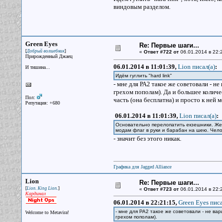
виндовым разделом.
Green Eyes
Re: Первые шаги...
[
]
Добрый волшебник
«
Ответ #722 от
06.01.2014 в 22:
Прирожденный Джаец
06.01.2014 в 11:01:39,
Lion писал(a)
:
И тишина...
Идём гуглить "hard link"
- мне для РА2 такое же советовали - н
грехом пополам). Да и большее колич
Пол:
часть (она бесплатна) и просто к ней 
Репутация: +680
06.01.2014 в 11:01:39,
Lion писал(a)
:
Основательно перелопатить екзешники. Жел
модам флаг в руки и барабан на шею. Чело
- значит без этого никак.
Графика для Jagged Alliance
Lion
Re: Первые шаги...
[
]
Lion. King Lion.
«
Ответ #723 от
06.01.2014 в 22:
Кардинал
06.01.2014 в 22:21:15,
Green Eyes писа
- мне для РА2 такое же советовали - не ва
Welcome to Metavira!
грехом пополам).