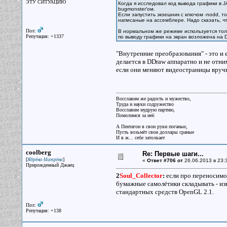
ЭТУ СИТУАЦИЮ
Когда я исследовал код вывода графики в 
bugmonster'ом.
Если запустить экзешник с ключом -nodd, 
написаные на ассемблере. Надо сказать, ч
Пол:
В нормальном же режиме используется толь
Репутация: +1337
по выводу графики на экран возложена на D
"Внутренние преобразования" - это и
делается в DDraw аппаратно и не отни
если они меняют видеостраницы вручн
Восславим же радость и мужество,
Труда и науки содружество
Восславим мудрую партию,
Помолимся за неё.
А Пентагон в свои руки поганые,
Пусть возьмёт свои доллары сраные
И в ж... себе затолкает
coolberg
Re: Первые шаги...
[
]
Ядрёна-Матрёна
«
Ответ #706 от
26.06.2013 в 23:
Прирожденный Джаец
2
Soul_Collector
:
если про переносимос
бумажные самолётики складывать - из
стандартных средств OpenGL 2.1.
Пол:
Репутация: +138