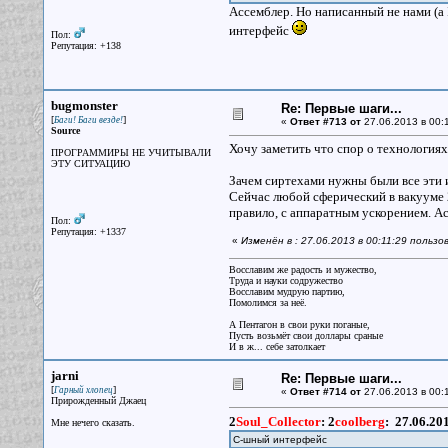
Ассемблер. Но написанный не нами (а 
интерфейс
Пол:
Репутация: +138
bugmonster
Re: Первые шаги...
[
]
Баги! Баги везде!
«
Ответ #713 от
27.06.2013 в 00:
Source
Хочу заметить что спор о технология
ПРОГРАММИРЫ НЕ УЧИТЫВАЛИ
ЭТУ СИТУАЦИЮ
Зачем сиртехами нужны были все эти и
Сейчас любой сферический в вакууме 2
правило, с аппаратным ускорением. А
Пол:
Репутация: +1337
«
Изменён в : 27.06.2013 в 00:11:29 польз
Восславим же радость и мужество,
Труда и науки содружество
Восславим мудрую партию,
Помолимся за неё.
А Пентагон в свои руки поганые,
Пусть возьмёт свои доллары сраные
И в ж... себе затолкает
jarni
Re: Первые шаги...
[
]
Гарный хлопец
«
Ответ #714 от
27.06.2013 в 00:1
Прирожденный Джаец
2
Soul_Collector
:
2
coolberg
:
27.06.20
Мне нечего сказать.
C-шный интерфейс