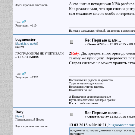
А кто-нить в исходникак NIVa разбира
Здесь красивая местность...
Как реализовали, что при снятии разгр
сам механизм мне не особо интересен,
Пол:
Репутация: +110
На траве развалился убитый, он должно воевал прот
bugmonster
Re: Первые шаги...
[
]
Баги! Баги везде!
«
Ответ #748 от
13.03.2015 в 00:
Source
2
Raty
:
Да, предметы, которые должны 
ПРОГРАММИРЫ НЕ УЧИТЫВАЛИ
ЭТУ СИТУАЦИЮ
такому же принципу. Переработка потр
Старая система не может хранить аттач
Пол:
Репутация: +1337
Восславим же радость и мужество,
Труда и науки содружество
Восславим мудрую партию,
Помолимся за неё.
А Пентагон в свои руки поганые,
Пусть возьмёт свои доллары сраные
И в ж... себе затолкает
Raty
Re: Первые шаги...
[
]
Крыс
«
Ответ #749 от
14.03.2015 в 03:
Прирожденный Джаец
13.03.2015 в 00:16:21,
bugmonster пис
Здесь красивая местность...
предметы, которые должны находиться в др
принципу.