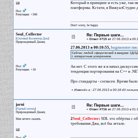
Который в принципе и есть уже, так-з
платформы. Кстати, в ВижуалСтудио дл
Пол:
Репутация: +306
Don't worry, be happy.
Soul_Collector
Re: Первые шаги...
[
]
Сточный Коллектор Душ
«
Ответ #715 от
27.06.2013 в 00:
Прирожденный Джаец
27.06.2013 в 00:10:55,
bugmonster пис
Сейчас любой сферический в вакууме 2Д/3Д
с аппаратным ускорением.
Ан нет. С этого же я и начал дискусси
Пол:
Репутация: +18
тенденция портирования на C++ и .NE
Про стандарты - согласен. Время было 
«
Изменён в : 27.06.2013 в 00:18:43 пользо
jarni
Re: Первые шаги...
[
]
Гарный хлопец
«
Ответ #716 от
27.06.2013 в 01:1
Прирожденный Джаец
2
Soul_Collector
:
SDL это обёртка с об
Мне нечего сказать.
требования Джа, всё бы летало.
Пол: