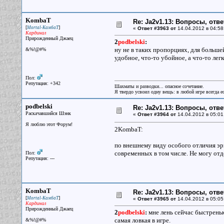
KombaT
Re: Ja2v1.13: Вопросы, отв
[
]
Mortal-КамбаТ
«
Ответ #3963 от
14.04.2012 в 04:58
Кардинал
Прирожденный Джаец
2
podbelski
:
ну не в таких пропорциях, для больше
&%!@#%
удобное, что-то убойное, а что-то легко
Пол:
Репутация: +342
Шахматы и разводки... опасное сочетание.
Я твердо усвоил одну вещь: в любой игре всегда ес
podbelski
Re: Ja2v1.13: Вопросы, отв
Раскачавшийся Шэнк
«
Ответ #3964 от
14.04.2012 в 05:01
Я люблю этот Форум!
2KombaT:
по внешнему виду особого отличия эр
современных в том числе. Не могу отд
Пол:
Репутация: ---
KombaT
Re: Ja2v1.13: Вопросы, отв
[
]
Mortal-КамбаТ
«
Ответ #3965 от
14.04.2012 в 05:05
Кардинал
Прирожденный Джаец
2
podbelski
:
мне лень сейчас быстреньк
самая ловкая в игре.
&%!@#%