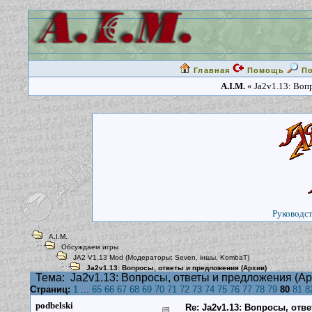
Главная
Помощь
П
A.I.M.
« Ja2v1.13: Воп
Руководст
A.I.M.
Обсуждаем игры
JA2 V1.13 Mod
(Модераторы:
Seven
,
iншы
,
KombaT
)
Ja2v1.13: Вопросы, ответы и предложения (Архив)
Тема:
Ja2v1.13: Вопросы, ответы и предложения (Ар
Страниц:
1
...
65
66
67
68
69
70
71
72
73
74
75
76
77
78
79
80
81
8
podbelski
Re: Ja2v1.13: Вопросы, отв