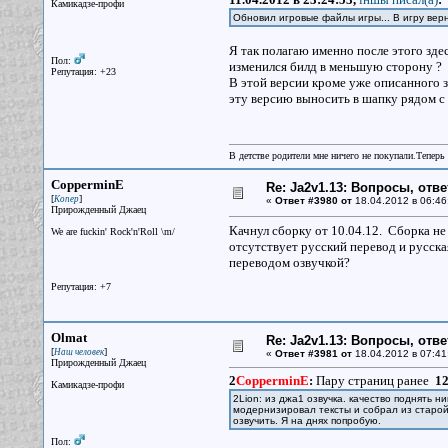
Камикадзе-профи
Обновил игровые файлы игры... В игру вер
Я так полагаю именно после этого зде
Пол:
изменился билд в меньшую сторону ?
Репутация: +23
В этой версии кроме уже описанного 
эту версию выносить в шапку рядом с 4
В детстве родители мне ничего не покупали.Теперь 
CopperminE
Re: Ja2v1.13: Вопросы, отв
[
]
Копер
«
Ответ #3980 от
18.04.2012 в 06:46
Прирожденный Джаец
Качнул сборку от 10.04.12. Сборка не 
We are fuckin' Rock'n'Roll \m/
отсутствует русский перевод и русска
переводом озвучкой?
Репутация: +7
Olmat
Re: Ja2v1.13: Вопросы, отв
[
]
Наш человек
«
Ответ #3981 от
18.04.2012 в 07:41
Прирожденный Джаец
2
CopperminE
:
Пару страниц ранее
12
Камикадзе-профи
2Lion: из джа1 озвучка. качество поднять ни
модернизировал тексты и собрал из старой 
озвучить. Я на днях попробую.
Пол: