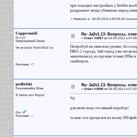
при текущих настройках у Бобби вообщ
раздражает когда убиваешь народ пачк
«
Изменён в : 04.05.2012 в 04:55:24 пользо
CopperminE
Re: Ja2v1.13: Вопросы, отв
[
]
Копер
«
Ответ #3997 от
04.05.2012 в 07:09
Прирожденный Джаец
Попробуй на тяжелом уровне, без сохр
We are fuckin' Rock'n'Roll \m/
ПВО, 2 города, 3ий город уже нескольк
закончилась), из оружия только ППы 
снайперок.
Репутация: +7
podbelski
Re: Ja2v1.13: Вопросы, отв
Раскачавшийся Шэнк
«
Ответ #3998 от
04.05.2012 в 07:32
Я люблю этот Форум!
%)
для меня пока это явный перебор!
Пол:
Репутация: ---
только что прошелся по всему INI-файл