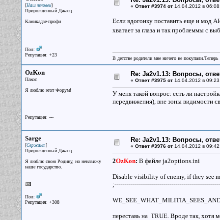
[
]
Наш человек
«
Ответ #3974 от
14.04.2012 в 06:08
Прирожденный Джаец
Если вдогонку поставить еще и мод А
Камикадзе-профи
хватает за глаза и так проблеммы с в
Пол:
Репутация: +23
В детстве родители мне ничего не покупали.Теперь 
OzKon
Re: Ja2v1.13: Вопросы, отв
Пакос
«
Ответ #3975 от
14.04.2012 в 09:23
Я люблю этот Форум!
У меня такой вопрос: есть ли настрой
передвижения), вне зоны видимости св
Репутация: ---
Sarge
Re: Ja2v1.13: Вопросы, отв
[
]
Сержант
«
Ответ #3976 от
14.04.2012 в 09:42
Прирожденный Джаец
2
OzKon
:
В файле ja2options.ini
Я люблю свою Родину, но ненавижу
наше государство.
Disable visibility of enemy, if they see m
;-----------------------------------------------------
Пол:
WE_SEE_WHAT_MILITIA_SEES_AND
Репутация: +308
переставь на TRUE. Вроде так, хотя м