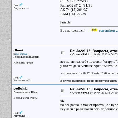
ColtM4 (3) 22/-/33
FamasG2 (9) 24/31/31
Пол:
Репутация: ---
AK-74 (15) 26/-/37
AKM (14) 28/-/39
[attach]
Вот прицепился!
screenshots.z
Olmat
Re: Ja2v1.13: Вопросы, отв
[
]
Наш человек
«
Ответ #3961 от
14.04.2012 в 04:03
Прирожденный Джаец
все понятно,я себе поставил "старую" 
Камикадзе-профи
у кольта даже меньше единицы,что не
«
Изменён в : 14.04.2012 в 04:15:01 польз
Пол:
Репутация: +23
В детстве родители мне ничего не покупали.Теперь 
podbelski
Re: Ja2v1.13: Вопросы, отв
Раскачавшийся Шэнк
«
Ответ #3962 от
14.04.2012 в 04:55
Я люблю этот Форум!
ок
но все равно, я может просто не в курс
неужели в реальности есть подобное 
Пол:
Репутация: ---