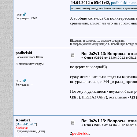
14.04.2012 в 05:01:42,
podbelski писа
по внешнему виду особого отличия эргоном
Пол:
А вообще хотелось бы поинтересоватьс
Репутация: +342
сравнения, влияет ли что на эргономи
Шахматы и разводки... опасное сочетание.
Я твердо усвоил одну вещь: в любой игре всегда ес
podbelski
Re: Ja2v1.13: Вопросы, отв
Раскачавшийся Шэнк
«
Ответ #3966 от
14.04.2012 в 05:11
Я люблю этот Форум!
не держал ни одной))
сужу исключительно глядя на картинки
штурм.винтовок, и М4 _в разы_ эргон
Пол:
Репутация: ---
Потому и удивляюсь - неужели были р
ОД(5), HK53A3 ОД(7), остальные - ОД 
KombaT
Re: Ja2v1.13: Вопросы, отв
[
]
Mortal-КамбаТ
«
Ответ #3967 от
14.04.2012 в 05:16
Кардинал
Прирожденный Джаец
2
podbelski
: