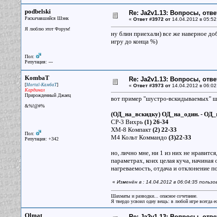
podbelski
Re: Ja2v1.13: Вопросы, отв
Раскачавшийся Шэнк
«
Ответ #3972 от
14.04.2012 в 05:52
Я люблю этот Форум!
ну блин приехали) все же наверное до
игру до конца %)
Пол:
Репутация: ---
KombaT
Re: Ja2v1.13: Вопросы, отв
[
]
Mortal-КамбаТ
«
Ответ #3973 от
14.04.2012 в 06:02
Кардинал
Прирожденный Джаец
вот пример "шустро-вскидываемых" 
&%!@#%
(ОД_на_вскидку) ОД_на_один. - ОД_
СР-3 Вихрь
(1) 26-34
ХМ-8 Компакт
(2) 22-33
Пол:
М4 Кольт Коммандо
(3)22-33
Репутация: +342
но, лично мне, ни 1 из них не нравитс
параметрах, коих целая куча, начиная 
нагреваемость, отдача и отклонение по 
«
Изменён в : 14.04.2012 в 06:04:35 поль
Шахматы и разводки... опасное сочетание.
Я твердо усвоил одну вещь: в любой игре всегда ес
Olmat
Re: Ja2v1.13: Вопросы, отв