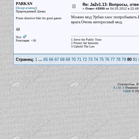
PARKAN
Re: Ja2v1.13: Вопросы, отв
[
]
Ламер всмятку
«
Ответ #3999 от
04.05.2012 в 22:48
Прирожденный Джаец
Можно мод Урбан хаос попробывать.В 
Prime directive:Wait for good games
врага.Очень интересный мод.
Пол:
1.Serve the Public Trust
Репутация: +36
2.Protect the Innocent
3.Uphold The Law
Страниц:
1
...
65
66
67
68
69
70
71
72
73
74
75
76
77
78
79
80
81
Статистика. Р
A.I.M.
»
Powered 
YaBB
© 200