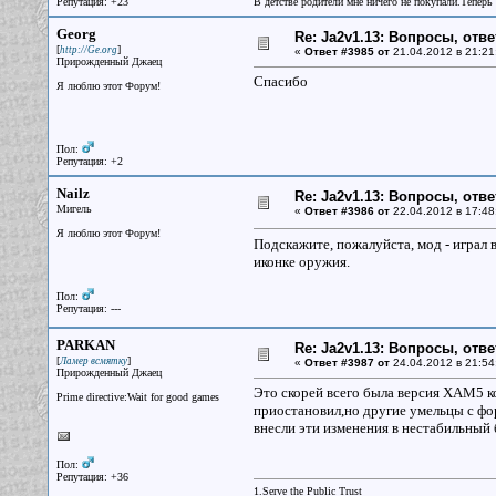
Репутация: +23
В детстве родители мне ничего не покупали.Теперь 
Georg
Re: Ja2v1.13: Вопросы, отв
[
]
http://Ge.org
«
Ответ #3985 от
21.04.2012 в 21:21
Прирожденный Джаец
Спасибо
Я люблю этот Форум!
Пол:
Репутация: +2
Nailz
Re: Ja2v1.13: Вопросы, отв
Мигель
«
Ответ #3986 от
22.04.2012 в 17:48
Я люблю этот Форум!
Подскажите, пожалуйста, мод - играл 
иконке оружия.
Пол:
Репутация: ---
PARKAN
Re: Ja2v1.13: Вопросы, отв
[
]
Ламер всмятку
«
Ответ #3987 от
24.04.2012 в 21:54
Прирожденный Джаец
Это скорей всего была версия ХАМ5 ко
Prime directive:Wait for good games
приостановил,но другие умельцы с фо
внесли эти изменения в нестабильный
Пол:
Репутация: +36
1.Serve the Public Trust