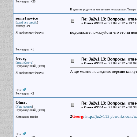
Репутация: +23
В детстве родители мне ничего не покупали.Теперь 
some1novice
Re: Ja2v1.13: Вопросы, отв
[
]
какой-то инвойс
«
Ответ #3982 от
21.04.2012 в 19:11
Мистер ЭЧ
подскажите пожалуйста что это за нов
Я люблю этот Форум!
Репутация: +1
Georg
Re: Ja2v1.13: Вопросы, отв
[
]
http://Ge.org
«
Ответ #3983 от
21.04.2012 в 20:09
Прирожденный Джаец
А где можно последнею версию качнут
Я люблю этот Форум!
Пол:
Репутация: +2
Olmat
Re: Ja2v1.13: Вопросы, отв
[
]
Наш человек
«
Ответ #3984 от
21.04.2012 в 20:38
Прирожденный Джаец
2
Georg
:
http://ja2v113.pbworks.com/
Камикадзе-профи
Пол: