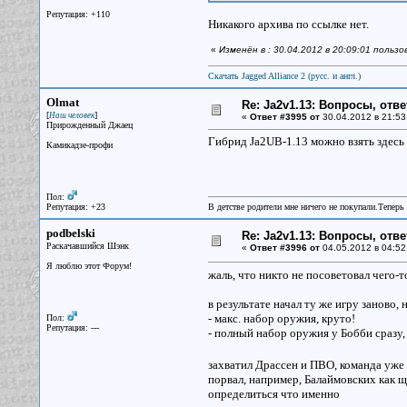
Репутация: +110
Никакого архива по ссылке нет.
«
Изменён в : 30.04.2012 в 20:09:01 пользо
Скачать Jagged Alliance 2 (русс. и англ.)
Olmat
Re: Ja2v1.13: Вопросы, отв
[
]
Наш человек
«
Ответ #3995 от
30.04.2012 в 21:53
Прирожденный Джаец
Гибрид Ja2UB-1.13 можно взять здесь
Камикадзе-профи
Пол:
Репутация: +23
В детстве родители мне ничего не покупали.Теперь 
podbelski
Re: Ja2v1.13: Вопросы, отв
Раскачавшийся Шэнк
«
Ответ #3996 от
04.05.2012 в 04:52
Я люблю этот Форум!
жаль, что никто не посоветовал чего-т
в результате начал ту же игру заново,
- макс. набор оружия, круто!
Пол:
Репутация: ---
- полный набор оружия у Бобби сразу,
захватил Драссен и ПВО, команда уж
порвал, например, Балаймовских как ще
определиться что именно