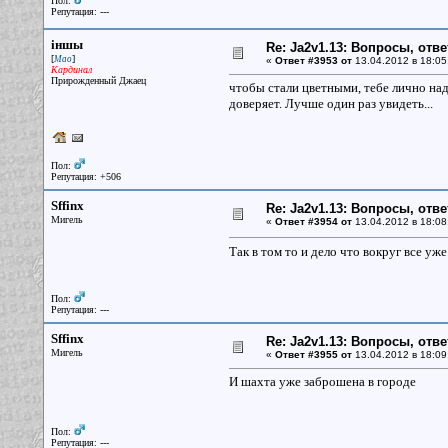
Пол:
Репутация: ---
iншы
Re: Ja2v1.13: Вопросы, отв
[
]
Мао
«
Ответ #3953 от
13.04.2012 в 18:05
Кардинал
Прирожденный Джаец
чтобы стали цветными, тебе лично над
доверяет. Лучше один раз увидеть...
Пол:
Репутация: +506
Sffinx
Re: Ja2v1.13: Вопросы, отв
Мигель
«
Ответ #3954 от
13.04.2012 в 18:08
Так в том то и дело что вокруг все уж
Пол:
Репутация: ---
Sffinx
Re: Ja2v1.13: Вопросы, отв
Мигель
«
Ответ #3955 от
13.04.2012 в 18:09
И шахта уже заброшена в городе
Пол:
Репутация: ---