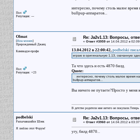
интересно, почему столь малое время
bullpup-аппаратов...
Пол:
Репутация: ---
Olmat
Re: Ja2v1.13: Вопросы, отв
[
]
Наш человек
«
Ответ #3959 от
14.04.2012 в 02:09
Прирожденный Джаец
13.04.2012 в 22:00:42,
podbelski писал
Камикадзе-профи
играю в оригинальную 1.13, скачанную зд
Та что здесь и есть 4870 билд.
Пол:
Quote:
Репутация: +23
интересно, почему столь малое время на в
bullpup-аппаратов...
Вы ничего не путаете?Просто у меня 
В детстве родители мне ничего не покупали.Теперь 
podbelski
Re: Ja2v1.13: Вопросы, отв
Раскачавшийся Шэнк
«
Ответ #3960 от
14.04.2012 в 03:37
Я люблю этот Форум!
угу, билд 4870...