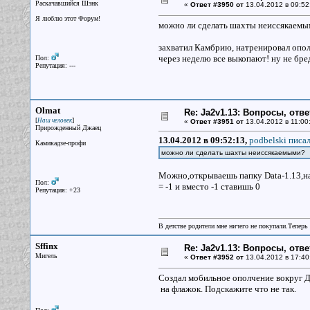
Раскачавшийся Шэнк
«
Ответ #3950 от
13.04.2012 в 09:52
Я люблю этот Форум!
можно ли сделать шахты неиссякаемы
захватил Камбрию, натренировал ополч
через неделю все выкопают! ну не бре
Пол:
Репутация: ---
Olmat
Re: Ja2v1.13: Вопросы, отв
[
]
Наш человек
«
Ответ #3951 от
13.04.2012 в 11:00
Прирожденный Джаец
13.04.2012 в 09:52:13,
podbelski писал
Камикадзе-профи
можно ли сделать шахты неиссякаемыми?
Можно,открываешь папку Data-1.13,
Пол:
= -1 и вместо -1 ставишь 0
Репутация: +23
В детстве родители мне ничего не покупали.Теперь 
Sffinx
Re: Ja2v1.13: Вопросы, отв
Мигель
«
Ответ #3952 от
13.04.2012 в 17:40
Создал мобильное ополчение вокруг Д
на флажок. Подскажите что не так.