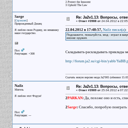
2.Protect the Innocent
3.Uphold The Law
Sarge
Re: Ja2v1.13: Вопросы, отв
[
]
Сержант
«
Ответ #3988 от
24.04.2012 в 22:05
Прирожденный Джаец
22.04.2012 в 17:48:57,
Nailz писал(a)
:
Я люблю свою Родину, но ненавижу
наше государство.
Подскажите, пожалуйста, мод - играл в как
иконке оружия.
Пол:
Складывать-раскладывать приклады мо
Репутация: +308
http://forum.ja2.su/cgi-bin/yabb/YaBB.
Скачать новую версию мода Ja2'005 (обновил 15.0
Nailz
Re: Ja2v1.13: Вопросы, отв
Мигель
«
Ответ #3989 от
25.04.2012 в 07:22
Я люблю этот Форум!
2
PARKAN
:
Да, похоже оно и есть, спа
2
Sarge
:
Спасибо, попробую поиграть и 
Пол:
Репутация: ---