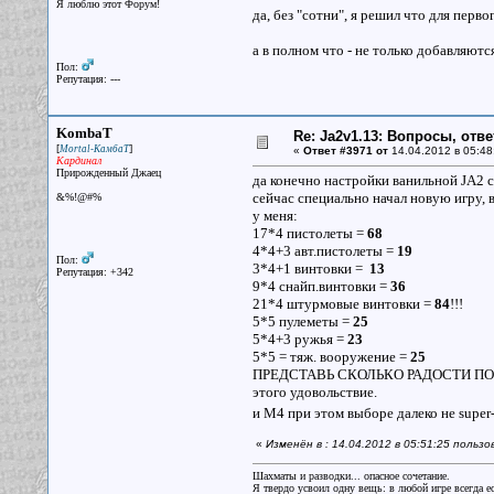
Я люблю этот Форум!
да, без "сотни", я решил что для перв
а в полном что - не только добавляют
Пол:
Репутация: ---
KombaT
Re: Ja2v1.13: Вопросы, отв
[
]
Mortal-КамбаТ
«
Ответ #3971 от
14.04.2012 в 05:48
Кардинал
Прирожденный Джаец
да конечно настройки ванильной JA2 с
сейчас специально начал новую игру, в
&%!@#%
у меня:
17*4 пистолеты =
68
4*4+3 авт.пистолеты =
19
Пол:
3*4+1 винтовки =
13
Репутация: +342
9*4 снайп.винтовки =
36
21*4 штурмовые винтовки =
84
!!!
5*5 пулеметы =
25
5*4+3 ружья =
23
5*5 = тяж. вооружение =
25
ПРЕДСТАВЬ СКОЛЬКО РАДОСТИ ПОТЕРЯ
этого удовольствие.
и М4 при этом выборе далеко не super
«
Изменён в : 14.04.2012 в 05:51:25 поль
Шахматы и разводки... опасное сочетание.
Я твердо усвоил одну вещь: в любой игре всегда ес