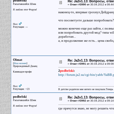
podbelski
Re: Ja2v1.13: Вопросы, отв
Раскачавшийся Шэнк
«
Ответ #3990 от
30.04.2012 в 08:44
Я люблю этот Форум!
наконец-то, впервые грохнул Дейдран
что посоветуете дальше попробовать?
Пол:
Репутация: ---
можно конечно еще раз зайти, с полны
или попробовать другой мод? типа wild
доработан...
а, и продолжение же есть... цена своб
Olmat
Re: Ja2v1.13: Вопросы, отв
[
]
Наш человек
«
Ответ #3991 от
30.04.2012 в 09:08
Прирожденный Джаец
2
podbelski
:
Камикадзе-профи
http://forum.ja2.su/cgi-bin/yabb/YaBB.
Пол:
Репутация: +23
В детстве родители мне ничего не покупали.Теперь 
podbelski
Re: Ja2v1.13: Вопросы, отв
Раскачавшийся Шэнк
«
Ответ #3992 от
30.04.2012 в 09:14
Я люблю этот Форум!
где прячутся знаю, не могу решить что