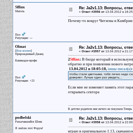
Sffinx
Re: Ja2v1.13: Вопросы, отв
Мигель
«
Ответ #3956 от
13.04.2012 в 18:25
Почему-то вокруг Читзены и Камбрии 
Пол:
Репутация: ---
Olmat
Re: Ja2v1.13: Вопросы, отв
[
]
Наш человек
«
Ответ #3957 от
13.04.2012 в 21:17
Прирожденный Джаец
2
Sffinx
:
В билде который я использую(
Камикадзе-профи
обратно и при появлении нового натре
13.04.2012 в 18:05:18,
iншы писал(a)
:
чтобы стали цветными, тебе лично надо схо
Пол:
доверяет. Лучше один раз увидеть...
Репутация: +23
Если мне не изменяет память этот пар
открывать сектора
В детстве родители мне ничего не покупали.Теперь 
podbelski
Re: Ja2v1.13: Вопросы, отв
Раскачавшийся Шэнк
«
Ответ #3958 от
13.04.2012 в 22:00
Я люблю этот Форум!
играю в оригинальную 1.13, скачанную