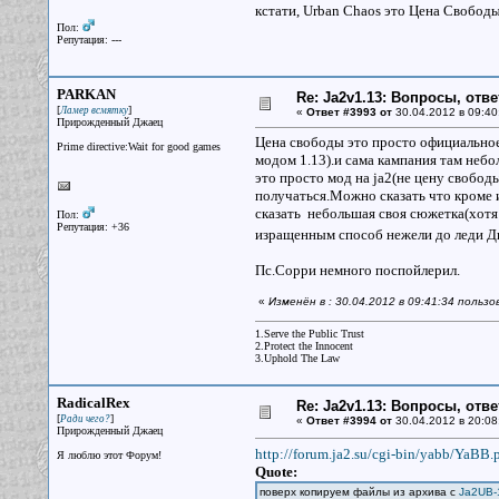
кстати, Urban Chaos это Цена Свобод
Пол:
Репутация: ---
PARKAN
Re: Ja2v1.13: Вопросы, отв
[
]
Ламер всмятку
«
Ответ #3993 от
30.04.2012 в 09:40
Прирожденный Джаец
Цена свободы это просто официальное
Prime directive:Wait for good games
модом 1.13).и сама кампания там небо
это просто мод на ja2(не цену свободы
получаться.Можно сказать что кроме 
сказать небольшая своя сюжетка(хотя 
Пол:
Репутация: +36
изращенным способ нежели до леди Д
Пс.Сорри немного поспойлерил.
«
Изменён в : 30.04.2012 в 09:41:34 поль
1.Serve the Public Trust
2.Protect the Innocent
3.Uphold The Law
RadicalRex
Re: Ja2v1.13: Вопросы, отв
[
]
Ради чего?
«
Ответ #3994 от
30.04.2012 в 20:08
Прирожденный Джаец
http://forum.ja2.su/cgi-bin/yabb/YaBB.
Я люблю этот Форум!
Quote:
поверх копируем файлы из архива с
Ja2UB-1