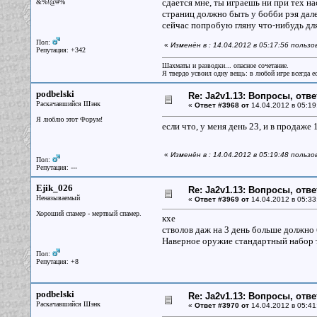
сдается мне, ты играешь ни при тех на
&%!@#%
страниц должно быть у бобби рэя далек
сейчас попробую гляну что-нибудь дл
Пол:
«
Изменён в : 14.04.2012 в 05:17:56 поль
Репутация: +342
Шахматы и разводки... опасное сочетание.
Я твердо усвоил одну вещь: в любой игре всегда ес
podbelski
Re: Ja2v1.13: Вопросы, отв
Раскачавшийся Шэнк
«
Ответ #3968 от
14.04.2012 в 05:19
Я люблю этот Форум!
если что, у меня день 23, и в продаже
«
Изменён в : 14.04.2012 в 05:19:48 пользо
Пол:
Репутация: ---
Ejik_026
Re: Ja2v1.13: Вопросы, отв
Неназываемый
«
Ответ #3969 от
14.04.2012 в 05:33
Хороший спамер - мертвый спамер.
кхе
стволов даж на 3 день больше должно 
Наверное оружие стандартный набор то
Пол:
Репутация: +8
podbelski
Re: Ja2v1.13: Вопросы, отв
Раскачавшийся Шэнк
«
Ответ #3970 от
14.04.2012 в 05:41