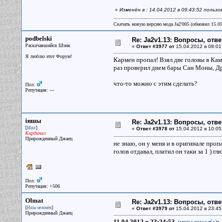
«
Изменён в : 14.04.2012 в 09:43:52 польз
Скачать новую версию мода Ja2'005 (обновил 15.0
podbelski
Re: Ja2v1.13: Вопросы, отв
Раскачавшийся Шэнк
«
Ответ #3977 от
15.04.2012 в 08:01
Я люблю этот Форум!
Кармен пропал! Взял две головы в Кам
раз проверил днем бары Сан Моны, Дра
что-то можно с этим сделать?
Пол:
Репутация: ---
iншы
Re: Ja2v1.13: Вопросы, отв
[
]
Мао
«
Ответ #3978 от
15.04.2012 в 10:05
Кардинал
Прирожденный Джаец
не знаю, он у меня и в оригинале проп
голов отдавал, платил он таки за 1 ) гл
Пол:
Репутация: +506
Olmat
Re: Ja2v1.13: Вопросы, отв
[
]
Наш человек
«
Ответ #3979 от
15.04.2012 в 23:45
Прирожденный Джаец
11.04.2012 в 23:24:53,
iншы писал(a)
: