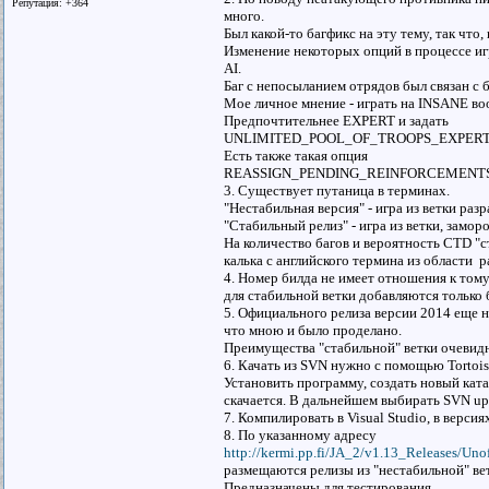
Репутация: +364
много.
Был какой-то багфикс на эту тему, так что
Изменение некоторых опций в процессе
AI.
Баг с непосыланием отрядов был связан
Мое личное мнение - играть на INSANE во
Предпочтительнее EXPERT и задать
UNLIMITED_POOL_OF_TROOPS_EXPE
Есть также такая опция
REASSIGN_PENDING_REINFORCEMENTS, при 
3. Cуществует путаница в терминах.
"Нестабильная версия" - игра из ветки ра
"Стабильный релиз" - игра из ветки, замо
На количество багов и вероятность CTD "с
калька с английского термина из области 
4. Номер билда не имеет отношения к тому,
для стабильной ветки добавляются только 
5. Официального релиза версии 2014 еще н
что мною и было проделано.
Преимущества "стабильной" ветки очевидны
6. Качать из SVN нужно с помощью Tortoi
Установить программу, создать новый кат
скачается. В дальнейшем выбирать SVN up
7. Компилировать в Visual Studio, в верс
8. По указанному адресу
http://kermi.pp.fi/JA_2/v1.13_Releases/Unof
размещаются релизы из "нестабильной" в
Предназначены для тестирования.