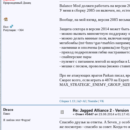
Прирожденный Джаец
Balance Mod должен работать на версии 20
У меня в сборку 2085 он включен, но, есте
Вообще, на мой взгляд, версия 2085 весьм
Пол:
Защита сектора в версии 2014 может быть
Репутация: +364
- можно вызвать минометную поддержку от
- можно делать минные поля, включая нап
мегабомбы (tnt+hmx+gas+marbles наприме
- наемники и ополчены (и цивилы) не буду
- приход подкрепления гибко настраиваетс
- снайперские пары
- пулемет с питанием лентой из коробки в
- мешки с песком, проволока (можно ставит
Про не атакующих врагов Parkan писал, вр
Скорее всего, если играть в 4870 на Exper
MAX_STRATEGIC_ENEMY_GROUP_SIZE (тем 
Сборки 1.13
|
Ja2+AI
|
Youtube
|
VK
Draco
Re: Jagged Alliance 2 - Versio
Пакос
«
Ответ #5447 от
23.06.2014 в 01:17:41
Я люблю этот Форум!
Спасибо друзья за ответы. А Seven_у особо
же посмотрю - спасибо за совет. Когда-то