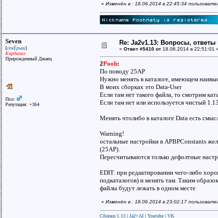
«
Изменён в : 18.06.2014 в 22:45:34 пользоват
Seven
Re: Ja2v1.13: Вопросы, ответы
[
]
семЁрыш
«
Ответ #5410 от
18.06.2014 в 22:51:01 
Кардинал
Прирожденный Джаец
2
Pooh
:
По поводу 25AP
Нужно менять в каталоге, имеющем наивы
В моих сборках это Data-User
Если там нет такого файла, то смотрим кат
Пол:
Если там нет или используется чистый 1.13,
Репутация: +364
Менять чтолибо в каталоге Data есть смысл
Warning!
остальные настройки в APBPConstants жела
(25AP).
Пересчитываются только дефолтные настро
EDIT: при редактировании чего-либо хоро
подкаталогов) и менять там. Таким образом
файлы будут лежать в одном месте
«
Изменён в : 18.06.2014 в 23:02:17 пользоват
Сборки 1.13
|
Ja2+AI
|
Youtube
|
VK