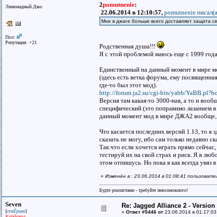
2
pomutnenie
:
Лимонадный Джо
22.06.2014 в 12:10:57,
pomutnenie писал(a
Мне в джаге больше всего доставляет защита се
Пол:
Репутация: +21
Родственная душа!!!
Я с этой проблемой маюсь еще с 1999 года,
Единственный на данный момент в мире мод
(здесь есть ветка форума, ему посвященная,
где-то был этот мод).
http://forum.ja2.su/cgi-bin/yabb/YaBB.pl?b
Версия там какая-то 3000-ная, а то и воо
специфический (это поправимо лазанием в
данный момент мод в мире ДЖА2 вообще, г
Что касается последних версий 1.13, то я з
сказать не могу, ибо сам только недавно с
Так что если хочется играть прямо сейчас,
тестируй их на свой страх и риск. Я в любо
этом отпишусь. Но пока я как всегда увяз 
«
Изменён в : 23.06.2014 в 01:08:41 пользовате
Будте реалистами - требуйте невозможного!
Seven
Re: Jagged Alliance 2 - Versio
[
]
семЁрыш
«
Ответ #5446 от
23.06.2014 в 01:17:03
Кардинал