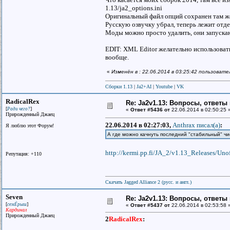
1.13/ja2_options.ini
Оригинальный файл опций сохранен там же
Русскую озвучку убрал, теперь лежит отд
Моды можно просто удалить, они запускаю
EDIT: XML Editor желательно использовать
вообще.
«
Изменён в : 22.06.2014 в 03:25:42 пользоват
Сборки 1.13
|
Ja2+AI
|
Youtube
|
VK
RadicalRex
Re: Ja2v1.13: Вопросы, ответы
[
]
Ради чего?
«
Ответ #5436 от
22.06.2014 в 02:50:25 
Прирожденный Джаец
22.06.2014 в 02:27:03,
Anthrax писал(a)
:
Я люблю этот Форум!
А где можно качнуть последний "стабильный" ч
http://kermi.pp.fi/JA_2/v1.13_Releases/Unof
Репутация: +110
Скачать Jagged Alliance 2 (русс. и англ.)
Seven
Re: Ja2v1.13: Вопросы, ответы
[
]
семЁрыш
«
Ответ #5437 от
22.06.2014 в 02:53:58 
Кардинал
Прирожденный Джаец
2
RadicalRex
: