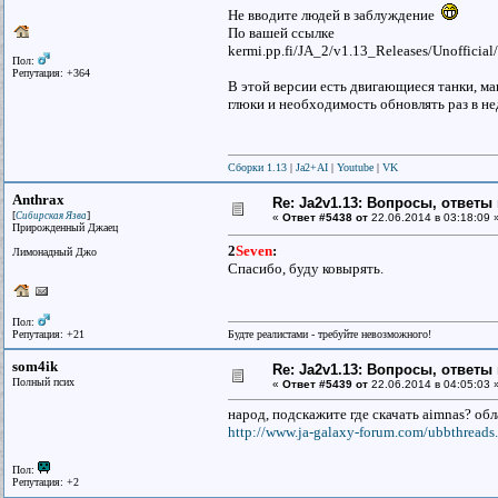
Не вводите людей в заблуждение
По вашей ссылке
kermi.pp.fi/JA_2/v1.13_Releases/Unofficia
Пол:
Репутация: +364
В этой версии есть двигающиеся танки, ма
глюки и необходимость обновлять раз в не
Сборки 1.13
|
Ja2+AI
|
Youtube
|
VK
Anthrax
Re: Ja2v1.13: Вопросы, ответы
[
]
Сибирская Язва
«
Ответ #5438 от
22.06.2014 в 03:18:09 
Прирожденный Джаец
2
Seven
:
Лимонадный Джо
Спасибо, буду ковырять.
Пол:
Репутация: +21
Будте реалистами - требуйте невозможного!
som4ik
Re: Ja2v1.13: Вопросы, ответы
Полный псих
«
Ответ #5439 от
22.06.2014 в 04:05:03 
народ, подскажите где скачать aimnas? обл
http://www.ja-galaxy-forum.com/ubbthread
Пол:
Репутация: +2