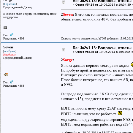
Re: Ja2v1.13: Вопросы, ответы
[
]
Сержант
«
Ответ #5424 от
19.06.2014 в 10:04:39 
Прирожденный Джаец
Я люблю свою Родину, но ненавижу наше
2
Seven
:
Я его как то пытался поставить, п
государство.
обязательно, если он на 4870 без проблем в
Пол:
Репутация: +308
Скачать новую версию мода Ja2'005 (обновил 15.05.201
Seven
Re: Ja2v1.13: Вопросы, ответы
[
]
семЁрыш
«
Ответ #5425 от
19.06.2014 в 10:11:45 
Кардинал
Прирожденный Джаец
2
Sarge
:
Я пока дальше первого сектора не ходил
Попробую пройти полностью, по итогам на
Выглядит уж очень интересно - много тема
Плюс баланс интереснее, так как нет AR, 
Пол:
и NVG.
Репутация: +364
Он вроде под какой-то 3XXX билд сделан,
аимнаса v15), предметы и все остальное в x
EDIT: запилил к нему сразу 25AP систему,
EDIT2: выяснил, что не работает
мод сделан под устаревшую версию NAS, 
EDIT3: мод нормально работает под r3944
«
Изменён в : 20.06.2014 в 13:37:57 пользоват