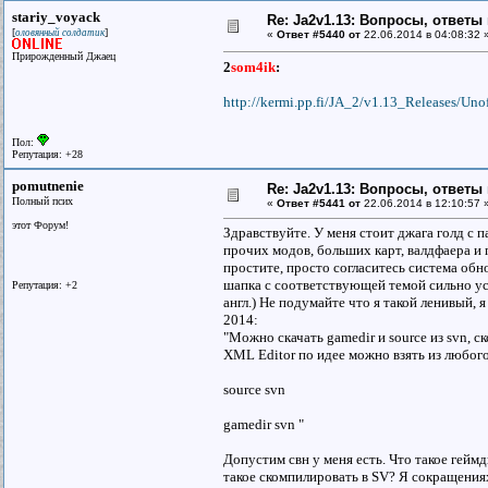
stariy_voyack
Re: Ja2v1.13: Вопросы, ответы
[
]
оловянный солдатик
«
Ответ #5440 от
22.06.2014 в 04:08:32 
Прирожденный Джаец
2
som4ik
:
http://kermi.pp.fi/JA_2/v1.13_Releases/Uno
Пол:
Репутация: +28
pomutnenie
Re: Ja2v1.13: Вопросы, ответы
Полный псих
«
Ответ #5441 от
22.06.2014 в 12:10:57 
этот Форум!
Здравствуйте. У меня стоит джага голд с п
прочих модов, больших карт, валдфаера и 
простите, просто согласитесь система обн
шапка с соответствующей темой сильно ус
Репутация: +2
англ.) Не подумайте что я такой ленивый,
2014:
"Можно скачать gamedir и source из svn,
XML Editor по идее можно взять из любого
source svn
gamedir svn "
Допустим свн у меня есть. Что такое гейм
такое скомпилировать в SV? Я сокращениях