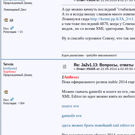
«
Ответ #5434 от
22.06.2014 в 02:27:03 
Прирожденный Джаец
А где можно качнуть последний "стабиль
Лимонадный Джо
А то я всегда вношу слишком много измен
Ломанулся сюда
http://kermi.pp.fi/JA_2/v1
а там тоже последний 4870, когда у Севена
модов., но со всеми XML эдиторами. Хочу 
Пол:
Репутация: +21
Ну и спасибо огромное Севену, что так з
Будте реалистами - требуйте невозможного!
Seven
Re: Ja2v1.13: Вопросы, ответы
[
]
семЁрыш
«
Ответ #5435 от
22.06.2014 в 02:45:54 
Кардинал
Прирожденный Джаец
2
Anthrax
:
Пока официального релиза stable 2014 еще
Можно скачать gamedir и source из svn, с
XML Editor по идее можно взять из любого
Пол:
Репутация: +364
source svn
gamedir svn
здесь можно брать новейший xml editor от
Что касается моих сборок 2014, там все и