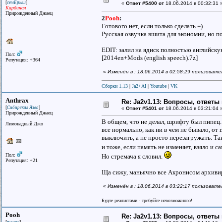
[
]
семЁрыш
«
Ответ #5400 от
18.06.2014 в 00:32:31 
Кардинал
Прирожденный Джаец
2
Pooh
:
Готового нет, если только сделать =)
Русская озвучка вшита для экономии, но п
EDIT: залил на ядиск полностью английску
Пол:
[2014en+Mods (english speech).7z]
Репутация: +364
«
Изменён в : 18.06.2014 в 02:58:29 пользоват
Сборки 1.13
|
Ja2+AI
|
Youtube
|
VK
Anthrax
Re: Ja2v1.13: Вопросы, ответы
[
]
Сибирская Язва
«
Ответ #5401 от
18.06.2014 в 03:21:04 
Прирожденный Джаец
В общем, что не делал, шрифту был пипец.
Лимонадный Джо
все нормально, как ни в чем не бывало, о
выключить, а не просто перезагружать. Та
и тоже, если память не изменяет, взяло и 
Пол:
Но стремача я словил.
Репутация: +21
Ща сижу, маньячно все Акронисом архиви
«
Изменён в : 18.06.2014 в 03:22:17 пользовате
Будте реалистами - требуйте невозможного!
Pooh
Re: Ja2v1.13: Вопросы, ответы
[
]