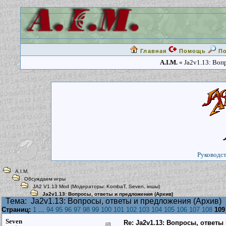
Главная
Помощь
П
A.I.M.
« Ja2v1.13: Воп
Руководст
A.I.M.
Обсуждаем игры
JA2 V1.13 Mod
(Модераторы:
KombaT
,
Seven
,
iншы
)
Ja2v1.13: Вопросы, ответы и предложения (Архив)
Тема:
Ja2v1.13: Вопросы, ответы и предложения (Архив)
Страниц:
1
...
94
95
96
97
98
99
100
101
102
103
104
105
106
107
108
109
Seven
Re: Ja2v1.13: Вопросы, ответы