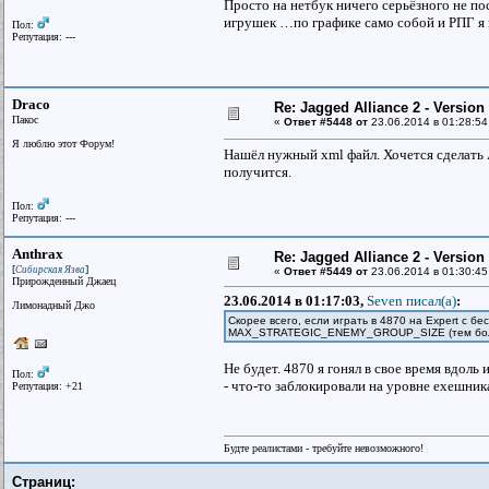
Просто на нетбук ничего серьёзного не по
игрушек …по графике само собой и РПГ я 
Пол:
Репутация: ---
Draco
Re: Jagged Alliance 2 - Versio
Пакос
«
Ответ #5448 от
23.06.2014 в 01:28:54
Я люблю этот Форум!
Нашёл нужный xml файл. Хочется сделать 
получится.
Пол:
Репутация: ---
Anthrax
Re: Jagged Alliance 2 - Versio
[
]
Сибирская Язва
«
Ответ #5449 от
23.06.2014 в 01:30:45
Прирожденный Джаец
23.06.2014 в 01:17:03,
Seven писал(a)
:
Лимонадный Джо
Скорее всего, если играть в 4870 на Expert с б
MAX_STRATEGIC_ENEMY_GROUP_SIZE (тем более
Не будет. 4870 я гонял в свое время вдоль
Пол:
- что-то заблокировали на уровне ехешника
Репутация: +21
Будте реалистами - требуйте невозможного!
Страниц: