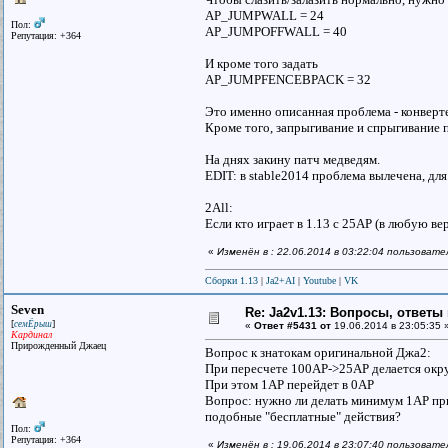
AP_JUMPWALL = 24
Пол:
AP_JUMPOFFWALL = 40
Репутация: +364
И кроме того задать
AP_JUMPFENCEBPACK = 32
Это именно описанная проблема - конверте
Кроме того, запрыгивание и спрыгивание 
На днях закину патч медведям.
EDIT: в stable2014 проблема вылечена, дл
2All:
Если кто играет в 1.13 с 25AP (в любую в
«
Изменён в : 22.06.2014 в 03:22:04 пользоват
Сборки 1.13
|
Ja2+AI
|
Youtube
|
VK
Seven
Re: Ja2v1.13: Вопросы, ответы
[
]
семЁрыш
«
Ответ #5431 от
19.06.2014 в 23:05:35 
Кардинал
Прирожденный Джаец
Вопрос к знатокам оригинальной Джа2:
При пересчете 100AP->25AP делается окру
При этом 1AP перейдет в 0AP
Вопрос: нужно ли делать минимум 1AP при
подобные "бесплатные" действия?
Пол:
Репутация: +364
«
Изменён в : 19.06.2014 в 23:07:40 пользоват