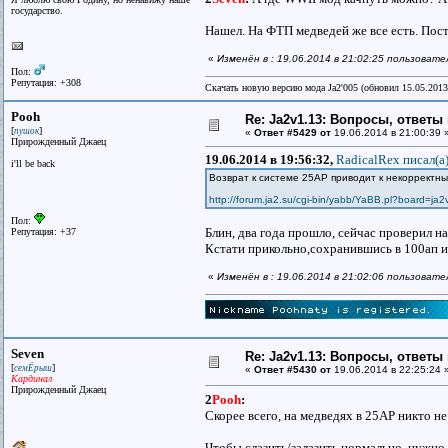
государство.
Нашел. На ФТП медведей же все есть. Пос
«
Изменён в : 19.06.2014 в 21:02:25 пользовате
Пол:
Репутация: +308
Скачать новую версию мода Ja2'005 (обновил 15.05.201
Pooh
Re: Ja2v1.13: Вопросы, ответы
[
]
пушок
«
Ответ #5429 от
19.06.2014 в 21:00:39 
Прирожденный Джаец
19.06.2014 в 19:56:32,
RadicalRex писал(a
i'll be back
Возврат к системе 25AP приводит к некорректн
http://forum.ja2.su/cgi-bin/yabb/YaBB.pl?board=ja2v
Пол:
Блин, два года прошло, сейчас проверил н
Репутация: +37
Кстати прикольно,сохранившись в 100ап и 
«
Изменён в : 19.06.2014 в 21:02:06 пользоват
Seven
Re: Ja2v1.13: Вопросы, ответы
[
]
семЁрыш
«
Ответ #5430 от
19.06.2014 в 22:25:24 
Кардинал
Прирожденный Джаец
2
Pooh
:
Скорее всего, на медведях в 25AP никто не
Чтобы слазить/залазить нормально, нужно 