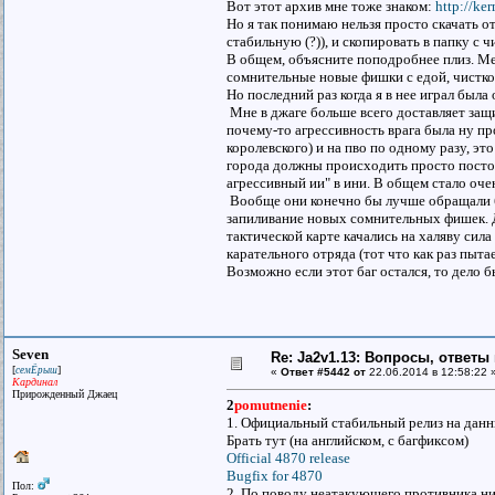
Вот этот архив мне тоже знаком:
http://ke
Но я так понимаю нельзя просто скачать о
стабильную (?)), и скопировать в папку с 
В общем, объясните поподробнее плиз. Ме
сомнительные новые фишки с едой, чисткой
Но последний раз когда я в нее играл была
Мне в джаге больше всего доставляет защи
почему-то агрессивность врага была ну пр
королевского) и на пво по одному разу, это
города должны происходить просто постоя
агрессивный ии" в ини. В общем стало очен
Вообще они конечно бы лучше обращали б
запиливание новых сомнительных фишек. До
тактической карте качались на халяву сила
карательного отряда (тот что как раз пыт
Возможно если этот баг остался, то дело 
Seven
Re: Ja2v1.13: Вопросы, ответы
[
]
семЁрыш
«
Ответ #5442 от
22.06.2014 в 12:58:22 
Кардинал
Прирожденный Джаец
2
pomutnenie
:
1. Официальный стабильный релиз на дан
Брать тут (на английском, с багфиксом)
Official 4870 release
Bugfix for 4870
Пол:
2. По поводу неатакующего противника ниче