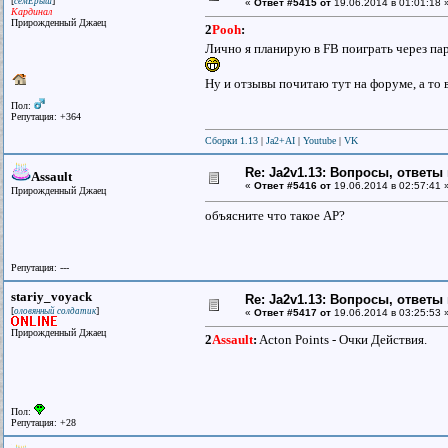
[
]
семЁрыш
«
Ответ #5415 от
19.06.2014 в 01:01:18 
Кардинал
Прирожденный Джаец
2
Pooh
:
Лично я планирую в FB поиграть через па
Ну и отзывы почитаю тут на форуме, а то в
Пол:
Репутация: +364
Сборки 1.13
|
Ja2+AI
|
Youtube
|
VK
Re: Ja2v1.13: Вопросы, ответы
Assault
«
Ответ #5416 от
19.06.2014 в 02:57:41 
Прирожденный Джаец
объясните что такое AP?
Репутация: ---
stariy_voyack
Re: Ja2v1.13: Вопросы, ответы
[
]
оловянный солдатик
«
Ответ #5417 от
19.06.2014 в 03:25:53 
Прирожденный Джаец
2
Assault
:
Acton Points - Очки Действия.
Пол:
Репутация: +28