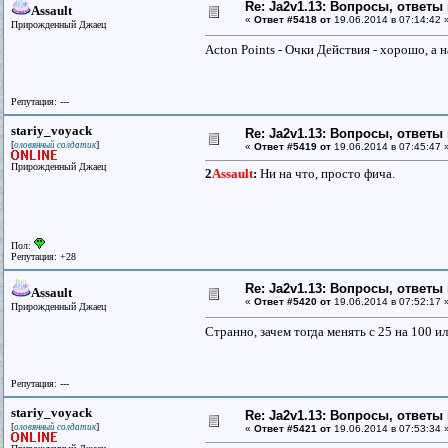
Re: Ja2v1.13: Вопросы, ответы
Assault
«
Ответ #5418 от
19.06.2014 в 07:14:42 
Прирожденный Джаец
Acton Points - Очки Действия - хорошо, а 
Репутация: ---
stariy_voyack
Re: Ja2v1.13: Вопросы, ответы
[
]
оловянный солдатик
«
Ответ #5419 от
19.06.2014 в 07:45:47 
Прирожденный Джаец
2
Assault
:
Ни на что, просто фича.
Пол:
Репутация: +28
Re: Ja2v1.13: Вопросы, ответы
Assault
«
Ответ #5420 от
19.06.2014 в 07:52:17 
Прирожденный Джаец
Странно, зачем тогда менять с 25 на 100 ил
Репутация: ---
stariy_voyack
Re: Ja2v1.13: Вопросы, ответы
[
]
оловянный солдатик
«
Ответ #5421 от
19.06.2014 в 07:53:34 