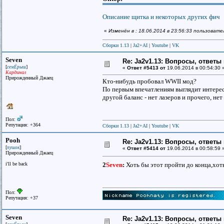
Описание щитка и некоторых других фич
«
Изменён в : 18.06.2014 в 23:56:33 пользоват
Сборки 1.13
|
Ja2+AI
|
Youtube
|
VK
Seven
Re: Ja2v1.13: Вопросы, ответы
[
]
семЁрыш
«
Ответ #5413 от
19.06.2014 в 00:54:30 
Кардинал
Прирожденный Джаец
Кто-нибудь пробовал WWII мод?
По первым впечатлениям выглядит интерес
другой баланс - нет лазеров и прочего, н
Пол:
Репутация: +364
Сборки 1.13
|
Ja2+AI
|
Youtube
|
VK
Pooh
Re: Ja2v1.13: Вопросы, ответы
[
]
пушок
«
Ответ #5414 от
19.06.2014 в 00:58:59 
Прирожденный Джаец
i'll be back
2
Seven
:
Хоть бы этот пройти до конца,хот
Пол:
Репутация: +37
Seven
Re: Ja2v1.13: Вопросы, ответы