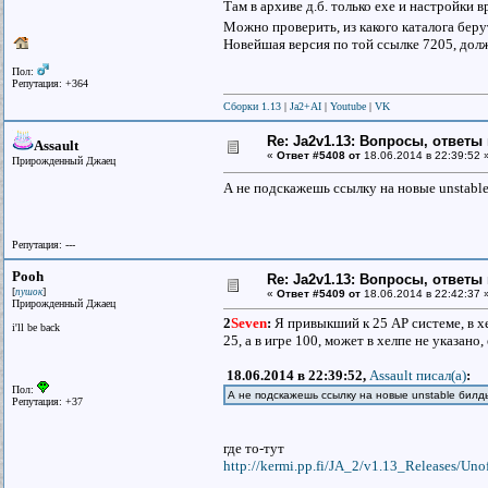
Там в архиве д.б. только exe и настройки в
Можно проверить, из какого каталога бер
Новейшая версия по той ссылке 7205, долж
Пол:
Репутация: +364
Сборки 1.13
|
Ja2+AI
|
Youtube
|
VK
Re: Ja2v1.13: Вопросы, ответы
Assault
«
Ответ #5408 от
18.06.2014 в 22:39:52 
Прирожденный Джаец
А не подскажешь ссылку на новые unstable
Репутация: ---
Pooh
Re: Ja2v1.13: Вопросы, ответы
[
]
пушок
«
Ответ #5409 от
18.06.2014 в 22:42:37 
Прирожденный Джаец
2
Seven
:
Я привыкший к 25 AP системе, в 
i'll be back
25, а в игре 100, может в хелпе не указано
18.06.2014 в 22:39:52,
Assault писал(a)
:
Пол:
А не подскажешь ссылку на новые unstable билды
Репутация: +37
где то-тут
http://kermi.pp.fi/JA_2/v1.13_Releases/Unof