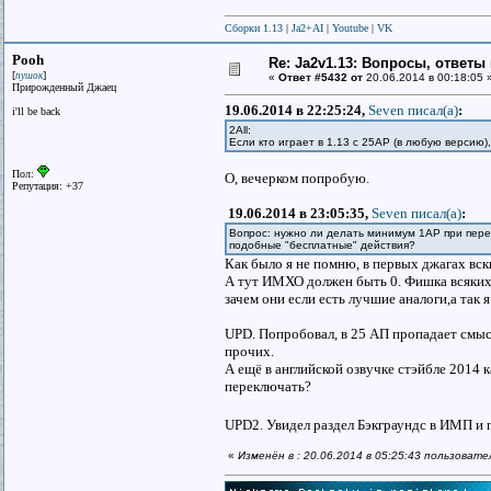
Сборки 1.13
|
Ja2+AI
|
Youtube
|
VK
Pooh
Re: Ja2v1.13: Вопросы, ответы
[
]
пушок
«
Ответ #5432 от
20.06.2014 в 00:18:05 
Прирожденный Джаец
19.06.2014 в 22:25:24,
Seven писал(a)
:
i'll be back
2All:
Если кто играет в 1.13 с 25AP (в любую версию
Пол:
О, вечерком попробую.
Репутация: +37
19.06.2014 в 23:05:35,
Seven писал(a)
:
Вопрос: нужно ли делать минимум 1AP при пере
подобные "бесплатные" действия?
Как было я не помню, в первых джагах вск
А тут ИМХО должен быть 0. Фишка всяких 
зачем они если есть лучшие аналоги,а так
UPD. Попробовал, в 25 АП пропадает смыс
прочих.
А ещё в английской озвучке стэйбле 2014 к
переключать?
UPD2. Увидел раздел Бэкграундс в ИМП и 
«
Изменён в : 20.06.2014 в 05:25:43 пользоват