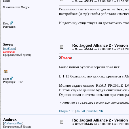
Пакос
«
Ответ #5443 от
22.06.2014 в 21:53:52
Я люблю этот Форум!
Решил поставить что-нибудь на нетбук, вс
настройках (и где) чтобы работали измене
И вдогонку существует ли достаточно стаби
Пол:
Репутация: ---
Seven
Re: Jagged Alliance 2 - Versio
[
]
семЁрыш
«
Ответ #5444 от
22.06.2014 в 22:44:29
Кардинал
Прирожденный Джаец
2
Draco
:
Более новой русской версии пока нет.
В 1.13 большинство данных хранится в X
Пол:
Репутация: +364
Можно задать опцию READ_PROFILE_DAT
В этом случае данные будут считываться
Однако новая система навыков при этом ра
«
Изменён в : 23.06.2014 в 00:43:24 пользоват
Сборки 1.13
|
Ja2+AI
|
Youtube
|
VK
Anthrax
Re: Jagged Alliance 2 - Versio
[
]
Сибирская Язва
«
Ответ #5445 от
23.06.2014 в 01:03:08
Прирожденный Джаец