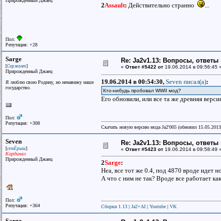
Прирожденный Джаец
2
Assault
:
Действительно странно
...
Пол:
Репутация: +28
Sarge
Re: Ja2v1.13: Вопросы, ответы
[
]
Сержант
«
Ответ #5422 от
19.06.2014 в 09:56:45 
Прирожденный Джаец
19.06.2014 в 00:54:30,
Seven писал(a)
:
Я люблю свою Родину, но ненавижу наше
государство.
Кто-нибудь пробовал WWII мод?
Его обновили, или все та же древняя версия
Пол:
Репутация: +308
Скачать новую версию мода Ja2'005 (обновил 15.05.201
Seven
Re: Ja2v1.13: Вопросы, ответы
[
]
семЁрыш
«
Ответ #5423 от
19.06.2014 в 09:58:49 
Кардинал
Прирожденный Джаец
2
Sarge
:
Неа, все тот же 0.4, под 4870 вроде идет н
А что с ним не так? Вроде все работает ка
Пол:
Репутация: +364
Сборки 1.13
|
Ja2+AI
|
Youtube
|
VK
Sarge