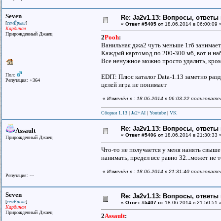
Seven
Re: Ja2v1.13: Вопросы, ответы
[
]
семЁрыш
«
Ответ #5405 от
18.06.2014 в 06:00:09 
Кардинал
Прирожденный Джаец
2
Pooh
:
Ванильная джа2 чуть меньше 1гб занимает,
Каждый картомод по 200-300 мб, вот и наб
Все ненужное можно просто удалить, кроме к
Пол:
EDIT: Плюс каталог Data-1.13 заметно разд
Репутация: +364
целей игра не понимает
«
Изменён в : 18.06.2014 в 06:03:22 пользоват
Сборки 1.13
|
Ja2+AI
|
Youtube
|
VK
Re: Ja2v1.13: Вопросы, ответы
Assault
«
Ответ #5406 от
18.06.2014 в 21:30:33 
Прирожденный Джаец
Что-то не получается у меня нанять свыше 
нанимать, предел все равно 32...может не 
«
Изменён в : 18.06.2014 в 21:31:40 пользовате
Репутация: ---
Seven
Re: Ja2v1.13: Вопросы, ответы
[
]
семЁрыш
«
Ответ #5407 от
18.06.2014 в 21:50:51 
Кардинал
Прирожденный Джаец
2
Assault
: