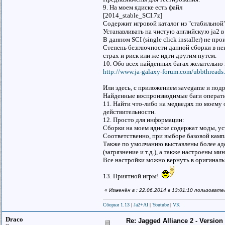
9. На моем ядиске есть файл
[2014_stable_SCI.7z]
Содержит игровой каталог из "стабильной"
Устанавливать на чистую английскую ja2 в 
В данном SCI (single click installer) не 
Степень безглючности данной сборки в нек
страх и риск или же идти другим путем.
10. Обо всех найденных багах желательно 
http://www.ja-galaxy-forum.com/ubbthread
Или здесь, с приложением savegame и под
Найденные воспроизводимые баги операти
11. Найти что-либо на медведях по моему 
действительности.
12. Просто для информации:
Сборки на моем ядиске содержат моды, уст
Соответственно, при выборе базовой камп
Также по умолчанию выставлены более ад
(загрязнение и т.д.), а также настроены 
Все настройки можно вернуть в оригиналь
13. Приятной игры!
«
Изменён в : 22.06.2014 в 13:01:10 пользоват
Сборки 1.13
|
Ja2+AI
|
Youtube
|
VK
Draco
Re: Jagged Alliance 2 - Versio