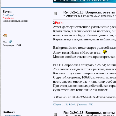
Seven
Re: Ja2v1.13: Вопросы, ответы
[
]
семЁрыш
«
Ответ #5433 от
20.06.2014 в 06:07:37 
Кардинал
Прирожденный Джаец
2
Pooh
:
Атлет дает существенное уменьшение расх
Кроме того, в зависимости от настроек, о
поверхности все будут бегать одинаково, т
Карты везде стандартные, если выбран мод 
Пол:
Репутация: +364
Backgrounds это имхо скорее ролевой элем
Army, взять Ивана с Игорем и т.д.
Можно вообще отключить при старте, так к
EDIT: Попробовал поиграть с 25 AP, общие
25 в голове складывается и раскладывается
Как кто-то тут уже говорил - можно в голо
С другой стороны, 100AP, конечно, позвол
повторяются много раз - например особен
При этом для основных действий, как стре
существенного влияния не оказывает.
«
Изменён в : 20.06.2014 в 06:14:43 пользоват
Сборки 1.13
|
Ja2+AI
|
Youtube
|
VK
Anthrax
Re: Ja2v1.13: Вопросы, ответы
[
]
Сибирская Язва