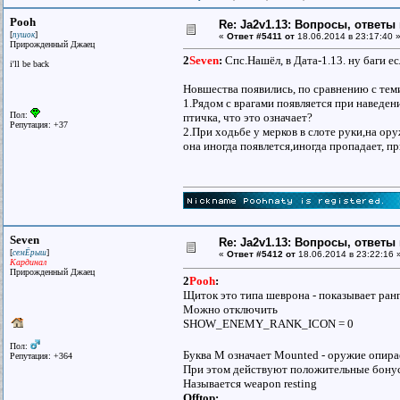
Pooh
Re: Ja2v1.13: Вопросы, ответы
[
]
пушок
«
Ответ #5411 от
18.06.2014 в 23:17:40 
Прирожденный Джаец
2
Seven
:
Спс.Нашёл, в Дата-1.13. ну баги ес
i'll be back
Новшества появились, по сравнению с теми
1.Рядом с врагами появляется при наведе
Пол:
птичка, что это означает?
Репутация: +37
2.При ходьбе у мерков в слоте руки,на ор
она иногда появлется,иногда пропадает, п
Seven
Re: Ja2v1.13: Вопросы, ответы
[
]
семЁрыш
«
Ответ #5412 от
18.06.2014 в 23:22:16 
Кардинал
Прирожденный Джаец
2
Pooh
:
Щиток это типа шеврона - показывает ранг
Можно отключить
SHOW_ENEMY_RANK_ICON = 0
Пол:
Буква M означает Mounted - оружие опира
Репутация: +364
При этом действуют положительные бонусы
Называется weapon resting
Offtop: