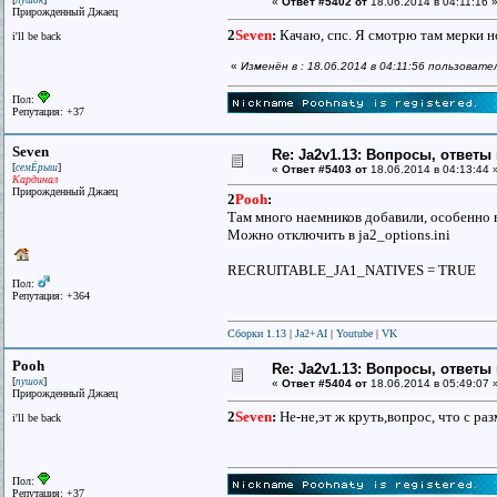
пушок
«
Ответ #5402 от
18.06.2014 в 04:11:16 
Прирожденный Джаец
2
Seven
:
Качаю, спс. Я смотрю там мерки но
i'll be back
«
Изменён в : 18.06.2014 в 04:11:56 пользовате
Пол:
Репутация: +37
Seven
Re: Ja2v1.13: Вопросы, ответы
[
]
семЁрыш
«
Ответ #5403 от
18.06.2014 в 04:13:44 
Кардинал
Прирожденный Джаец
2
Pooh
:
Там много наемников добавили, особенно
Можно отключить в ja2_options.ini
RECRUITABLE_JA1_NATIVES = TRUE
Пол:
Репутация: +364
Сборки 1.13
|
Ja2+AI
|
Youtube
|
VK
Pooh
Re: Ja2v1.13: Вопросы, ответы
[
]
пушок
«
Ответ #5404 от
18.06.2014 в 05:49:07 
Прирожденный Джаец
2
Seven
:
Не-не,эт ж круть,вопрос, что с раз
i'll be back
Пол:
Репутация: +37