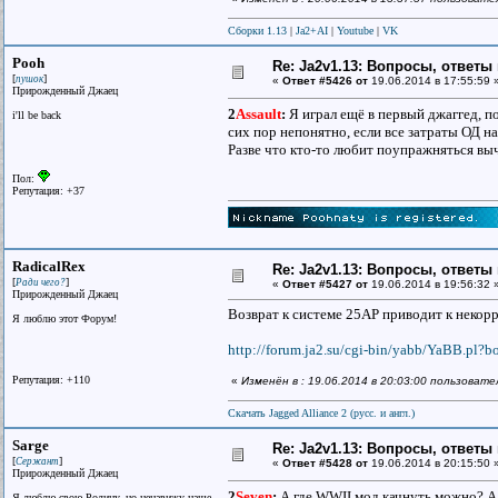
Сборки 1.13
|
Ja2+AI
|
Youtube
|
VK
Pooh
Re: Ja2v1.13: Вопросы, ответы
[
]
пушок
«
Ответ #5426 от
19.06.2014 в 17:55:59 
Прирожденный Джаец
2
Assault
:
Я играл ещё в первый джаггед, по
i'll be back
сих пор непонятно, если все затраты ОД н
Разве что кто-то любит поупражняться вы
Пол:
Репутация: +37
RadicalRex
Re: Ja2v1.13: Вопросы, ответы
[
]
Ради чего?
«
Ответ #5427 от
19.06.2014 в 19:56:32 
Прирожденный Джаец
Возврат к системе 25AP приводит к некорр
Я люблю этот Форум!
http://forum.ja2.su/cgi-bin/yabb/YaBB.pl?b
Репутация: +110
«
Изменён в : 19.06.2014 в 20:03:00 пользовате
Скачать Jagged Alliance 2 (русс. и англ.)
Sarge
Re: Ja2v1.13: Вопросы, ответы
[
]
Сержант
«
Ответ #5428 от
19.06.2014 в 20:15:50 
Прирожденный Джаец
2
Seven
:
А где WWII мод качнуть можно? А т
Я люблю свою Родину, но ненавижу наше