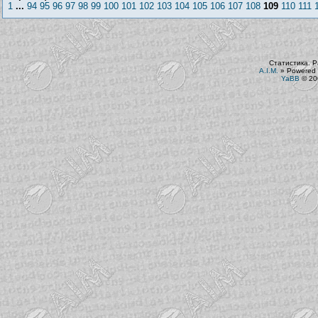
1
...
94
95
96
97
98
99
100
101
102
103
104
105
106
107
108
109
110
111
Статистика. Р
A.I.M.
»
Powered 
YaBB
© 200