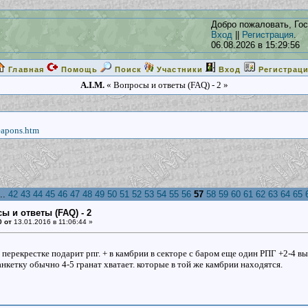
Добро пожаловать, Гос
Вход
||
Регистрация
.
06.08.2026 в 15:29:56
Главная
Помощь
Поиск
Участники
Вход
Регистрац
A.I.M.
« Вопросы и ответы (FAQ) - 2 »
eapons.htm
..
42
43
44
45
46
47
48
49
50
51
52
53
54
55
56
57
58
59
60
61
62
63
64
65
ы и ответы (FAQ) - 2
0 от
13.01.2016 в 11:06:44 »
 перекрестке подарит рпг. + в камбрии в секторе с баром еще один РПГ +2-4 вы
анкетку обычно 4-5 гранат хватает. которые в той же камбрии находятся.