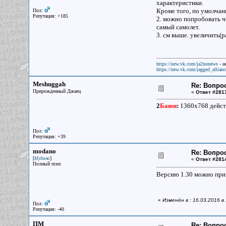
характеристики.
Кроме того, по умолчани
Пол:
Репутация: +185
2. можно попробовать че
самый самолет.
3. см выше. увеличить(р
https://new.vk.com/ja2nonews
- н
https://new.vk.com/jagged_allianc
Meshuggah
Re: Вопрос
Прирожденный Джаец
«
Ответ #281
2
Баюн
:
1360x768 действ
Пол:
Репутация: +39
modano
Re: Вопрос
[
]
Мудано
«
Ответ #281
Полный псих
Версию 1.30 можно при 
«
Изменён в : 16.03.2016 
Пол:
Репутация: -40
ПМ
Re: Вопрос