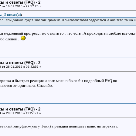
ы и ответы (FAQ) - 2
7 от
16.01.2016 в 22:57:26 »
z_3 писал(a)
:
ел - тем дольше будет "боевая" прокачка, я бы посоветовал задуматься, а оно тебе точно 
 медленный прогресс , но отнять то , что есть . А проходить я люблю все сектор
ибо слепой .
ы и ответы (FAQ) - 2
8 от
28.01.2016 в 06:42:57 »
ровка и быстрая реакция и если можно было бы подробный FAQ по
аются от оригинала. Спасибо.
ы и ответы (FAQ) - 2
9 от
28.01.2016 в 11:27:21 »
 вечный камуфляж(как у Тени) а реакция повышает шанс на перехват.