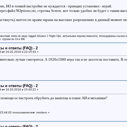
ю, НО в тонкой настройке не нуждается - принцип установил - играй.
рез файл NOptions.ini, строчка Screen. вот только удобно ли будет с таким м
астянуть) лаптоп по краям экрана на высоких разрешениях в данный момент не
овостная лента по моду Jagged Alliance 2 Night Ops. актуальные версии,ченжлоги, техподдержка.ссылки 
e
-группа по JA в ВК
ы и ответы (FAQ) - 2
3 от
24.02.2016 в 23:15:43 »
ительно лучше смотрится. А 1920x1080 игра так и не захотела поставить. В ос
ы и ответы (FAQ) - 2
4 от
16.03.2016 в 15:43:22 »
помощи ее настроек обрубить до ваниллы в плане АИ и механики?
в 15:44:02 пользователем: modano
»
ы и ответы (FAQ) - 2