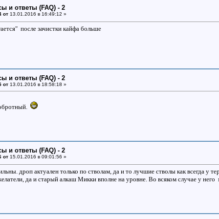
ы и ответы (FAQ) - 2
4 от
13.01.2016 в 16:49:12 »
ается" после зачистки кайфа больше
ы и ответы (FAQ) - 2
5 от
13.01.2016 в 18:58:18 »
добротный.
ы и ответы (FAQ) - 2
6 от
15.01.2016 в 09:01:56 »
ильны. дроп актуален только по стволам, да и то лучшие стволы как всегда у 
латели, да и старый алкаш Микки вполне на уровне. Во всяком случае у него 