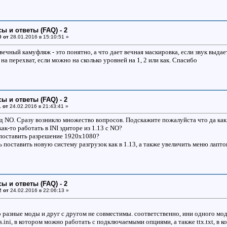
ы и ответы (FAQ) - 2
0 от
28.01.2016 в 15:10:51 »
вечный камуфляж - это понятно, а что дает вечная маскировка, если звук выдае
а перехват, если можно на сколько уровней на 1, 2 или как. Спасибо
ы и ответы (FAQ) - 2
 от
24.02.2016 в 21:43:41 »
д NO. Сразу возникло множество вопросов. Подскажите пожалуйста что да ка
как-то работать в INI эдиторе из 1.13 с NO?
 поставить разрешение 1920x1080?
ь поставить новую систему разгрузок как в 1.13, а также увеличить меню лапто
ы и ответы (FAQ) - 2
2 от
24.02.2016 в 22:06:13 »
о разные моды и друг с другом не совместимы. соответственно, ини одного мод
.ini, в котором можно работать с подключаемыми опциями, а также ttx.txt, в