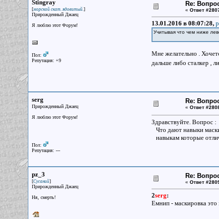
Stingray
Re: Вопрос
[
]
морской скат. ядовитый.
«
Ответ #280
Прирожденный Джаец
13.01.2016 в 08:07:28,
p
Я люблю этот Форум!
Учитывая что чем ниже лев
Мне желательно . Хочется
Пол:
Репутация: +9
дальше либо сталкер , л
serg
Re: Вопрос
Прирожденный Джаец
«
Ответ #280
Я люблю этот Форум!
Здравствуйте. Вопрос :
Что дают навыки маски
навыкам которые отлич
Пол:
Репутация: ---
pz_3
Re: Вопрос
[
]
Сусаний
«
Ответ #280
Прирожденный Джаец
2
serg
:
Ня, смерть!
Емнип - маскировка это