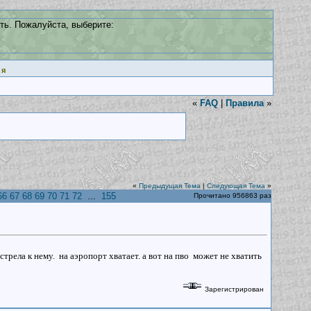
ть. Пожалуйста, выберите:
ия
«
FAQ
|
Правила
»
«
Предыдущая Тема
|
Следующая Тема
»
66
67
68
69
70
71
72
...
155
Прочитано 956863 раз
стрела к нему. на аэропорт хватает. а вот на пво может не хватить
Зарегистрирован