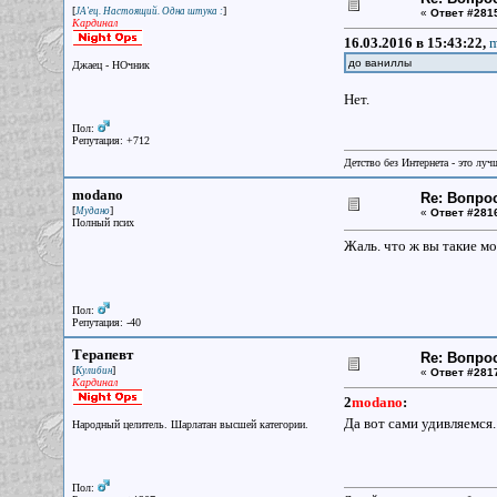
[
]
JA'ец. Настоящий. Одна штука :
«
Ответ #281
Кардинал
16.03.2016 в 15:43:22,
m
до ваниллы
Джаец - НОчник
Нет.
Пол:
Репутация: +712
Детство без Интернета - это луч
modano
Re: Вопрос
[
]
Мудано
«
Ответ #281
Полный псих
Жаль. что ж вы такие м
Пол:
Репутация: -40
Терапевт
Re: Вопрос
[
]
Кулибин
«
Ответ #281
Кардинал
2
modano
:
Да вот сами удивляемся. 
Народный целитель. Шарлатан высшей категории.
Пол: