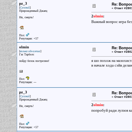
pz_3
Re: Вопрос
[
]
Сусаний
«
Ответ #280
Прирожденный Джаец
2
olmin
:
Ня, смерть!
Важный вопрос игра бе
Пол:
Репутация: +57
olmin
Re: Вопрос
[
]
волька ибн алеша
«
Ответ #280
Гас Тарболс
я шо похож на мазохист
пойду белок постреляю!
в начале хода сэйв дела
Пол:
Репутация: ---
pz_3
Re: Вопрос
[
]
Сусаний
«
Ответ #280
Прирожденный Джаец
2
olmin
:
Ня, смерть!
попробуй ради лулзов ка
Пол:
Репутация: +57