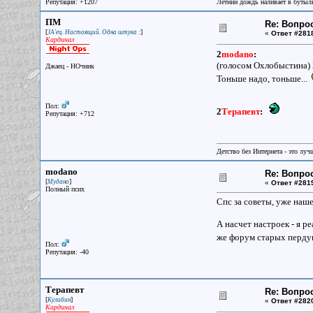
Репутация: +1207
Летний дождь наливает в бутылк
ПМ
Re: Вопрос
[
]
JA'ец. Настоящий. Одна штука :
«
Ответ #281
Кардинал
2
modano
:
(голосом Охлобыстина) Ж
Джаец - НОчник
Тоньше надо, тоньше...
Пол:
2
Терапевт
:
Репутация: +712
Детство без Интернета - это луч
modano
Re: Вопрос
[
]
Мудано
«
Ответ #281
Полный псих
Спс за советы, уже наше
А насчет настроек - я р
же форум старых перду
Пол:
Репутация: -40
Терапевт
Re: Вопрос
[
]
Кулибин
«
Ответ #282
Кардинал