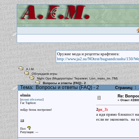
Оружие мода и рецепты крафтинга:
http://www.ja2.su/NOtest/bugsandcrashs/150/W
A.I.M.
Обсуждаем игры
Night Ops
(Модераторы:
Терапевт
,
Lion
,
maks_tm
,
ПМ
)
Вопросы и ответы (FAQ) - 2
Тема:
Вопросы и ответы (FAQ) - 2
Страниц:
1
.
olmin
Re: Вопрос
[
]
волька ибн алеша
«
Ответ #280
Гас Тарболс
2
pz_3
:
пойду белок постреляю!
а идя прямо блокпост на
если не экономить. на т
Пол:
Репутация: ---