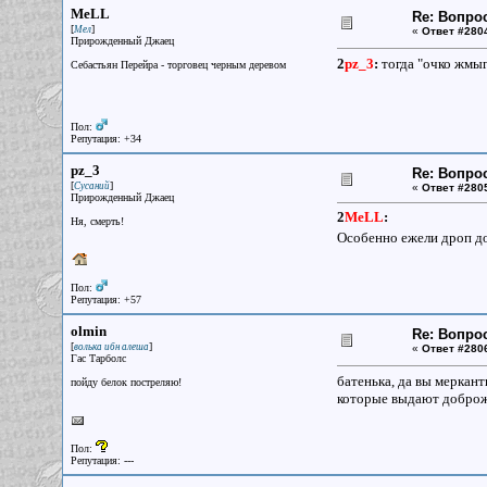
MeLL
Re: Вопрос
[
]
Мел
«
Ответ #280
Прирожденный Джаец
2
pz_3
:
тогда "очко жмыг
Себастьян Перейра - торговец черным деревом
Пол:
Репутация: +34
pz_3
Re: Вопрос
[
]
Сусаний
«
Ответ #280
Прирожденный Джаец
2
MeLL
:
Ня, смерть!
Особенно ежели дроп 
Пол:
Репутация: +57
olmin
Re: Вопрос
[
]
волька ибн алеша
«
Ответ #280
Гас Тарболс
батенька, да вы меркант
пойду белок постреляю!
которые выдают доброже
Пол:
Репутация: ---