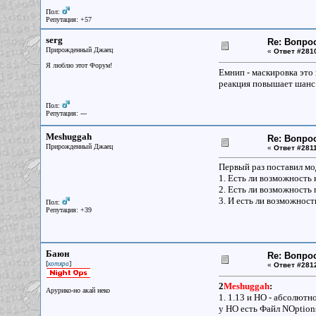
Пол:
Репутация: +57
serg
Re: Вопрос
Прирожденный Джаец
«
Ответ #281
Я люблю этот Форум!
Емнип - маскировка это 
реакция повышает шанс н
Пол:
Репутация: ---
Meshuggah
Re: Вопрос
Прирожденный Джаец
«
Ответ #2811
Первый раз поставил мо
1. Есть ли возможность 
2. Есть ли возможность
3. И есть ли возможност
Пол:
Репутация: +39
Баюн
Re: Вопрос
[
]
котяра
«
Ответ #281
2
Meshuggah
:
Арурико-но акай неко
1. 1.13 и НО - абсолютн
у НО есть Файл NOptions