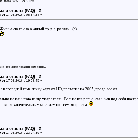
у двора ночь... (с) В.Цой
ы и ответы (FAQ) - 2
8 от
17.03.2016 в 08:34:24 »
ил на свете сла-а-авный тр-р-р-роллль... (с)
шее, что могла подарить нам жизнь.
ы и ответы (FAQ) - 2
9 от
17.03.2016 в 19:58:45 »
л в соседней теме пачку карт от НО, поставил на 2005, вроде все ок.
еально не понимаю вашу упоротость. Вам не все равно кто и как под себя настр
нов с исключительным мнением по всем вопросам
ы и ответы (FAQ) - 2
0 от
17.03.2016 в 23:54:39 »