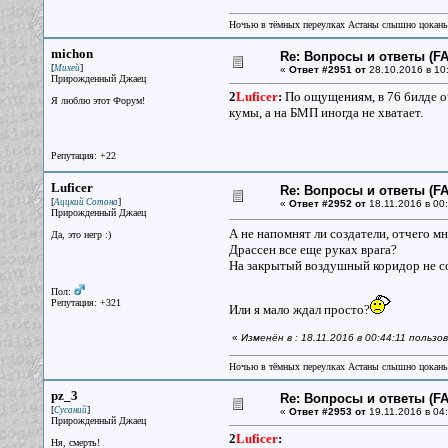
Ночью в тёмных переулках Астаны слышно цокань
michon
Re: Вопросы и ответы (FAQ
[
]
Михей
«
Ответ #2951 от
28.10.2016 в 10
Прирожденный Джаец
2
Luficer
:
По ощущениям, в 76 билде оч
Я люблю этот Форум!
кумы, а на БМП иногда не хватает.
Репутация: +22
Luficer
Re: Вопросы и ответы (FAQ
[
]
Аццкий Сотона
«
Ответ #2952 от
18.11.2016 в 00:
Прирожденный Джаец
А не напомнят ли создатели, отчего м
Да, это негр :)
Драссен все еще руках врага?
На закрытый воздушный коридор не со
Пол:
Репутация: +321
Или я мало ждал просто?
«
Изменён в : 18.11.2016 в 00:44:11 пользов
Ночью в тёмных переулках Астаны слышно цокань
pz_3
Re: Вопросы и ответы (FAQ
[
]
Сусаний
«
Ответ #2953 от
19.11.2016 в 04:
Прирожденный Джаец
2
Luficer
:
Ня, смерть!