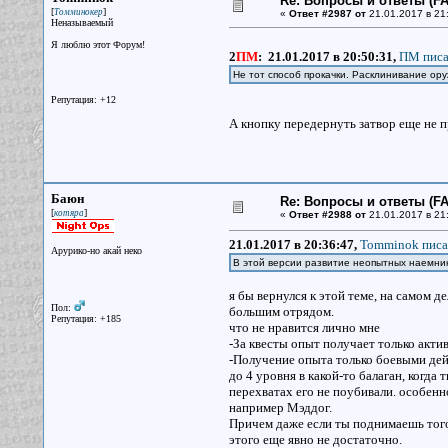
Re: Вопросы и ответы (FAQ
[
]
Томминокер
«
Ответ #2987 от
21.01.2017 в 21:
Неназываемый
Я люблю этот Форум!
2
ПМ
:
21.01.2017 в 20:50:31,
ПМ писа
Не тот способ прокачки. Расклинивание ор
Репутация: +12
А кнопку передернуть затвор еще не 
Баюн
Re: Вопросы и ответы (FAQ
[
]
котяра
«
Ответ #2988 от
21.01.2017 в 21
21.01.2017 в 20:36:47,
Tomminok писа
Арурико-но акай неко
В этой версии развитие неопытных наемни
я бы вернулся к этой теме, на самом д
Пол:
большим отрядом.
Репутация: +185
что не нравится лично мне
-За квесты опыт получает только акти
-Получение опыта только боевыми дей
до 4 уровня в какой-то балаган, когда
перехватах его не поубивали. особен
например Мэддог.
Причем даже если ты поднимаешь того 
этого еще явно не достаточно.