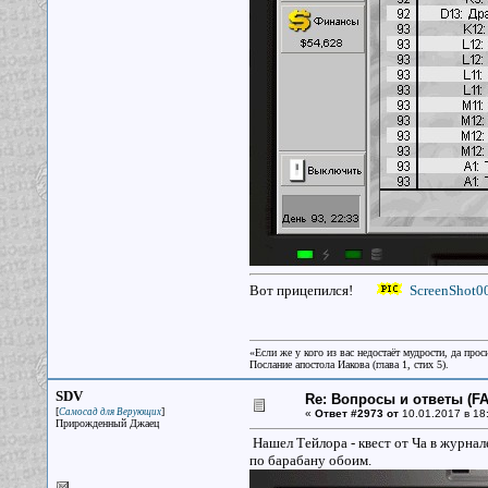
Вот прицепился!
ScreenShot0
«Если же у кого из вас недостаёт мудрости, да прос
Послание апостола Иакова (глава 1, стих 5).
SDV
Re: Вопросы и ответы (FAQ
[
]
Самосад для Верующих
«
Ответ #2973 от
10.01.2017 в 18
Прирожденный Джаец
Нашел Тейлора - квест от Ча в журнал
по барабану обоим.