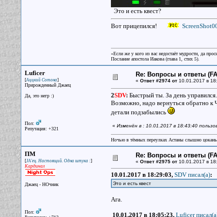
Это и есть квест?
Вот прицепился!
ScreenShot0
«Если же у кого из вас недостаёт мудрости, да прос
Послание апостола Иакова (глава 1, стих 5).
Luficer
Re: Вопросы и ответы (FAQ
[
]
Аццкий Сотона
«
Ответ #2974 от
10.01.2017 в 18
Прирожденный Джаец
2
SDV
:
Быстрый ты. За день управился.
Да, это негр :)
Возможно, надо вернуться обратно к Ч
детали подзабылись
Пол:
«
Изменён в : 10.01.2017 в 18:43:40 пользо
Репутация: +321
Ночью в тёмных переулках Астаны слышно цокань
ПМ
Re: Вопросы и ответы (FAQ
[
]
JA'ец. Настоящий. Одна штука :
«
Ответ #2975 от
10.01.2017 в 18
Кардинал
10.01.2017 в 18:29:03,
SDV писал(a)
:
Это и есть квест
Джаец - НОчник
Ага.
Пол:
10.01.2017 в 18:05:23,
Luficer писал(a