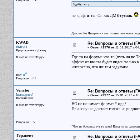
Репутация: +712
бурбулятор
не крафтится. Он как ДМБ-суслик.
Детство без Интернета - это лучшее, что могла под
KWAD
Re: Вопросы и ответы (FAQ
[
]
сКВАД
«
Ответ #2976 от
11.01.2017 в 04:
Прирожденный Джаец
Где-то на форуме кто-то (чуть ли не Тер
Я люблю этот Форум!
эффект от квеста будет виден только в 
интересно, что же там задумано...
Пол:
Репутация: +18
Venator
Re: Вопросы и ответы (FAQ
[
]
вентилятор
«
Ответ #2977 от
15.01.2017 в 10
Полный псих
НО не понимает формат *.ogg?
Я люблю этот Форум!
При озвучке достает голоса из родного 
Репутация: +5
"Что ты бродишь тут во тьме? Вряд ли ты хороший
Терапевт
Re: Вопросы и ответы (FAQ
[
]