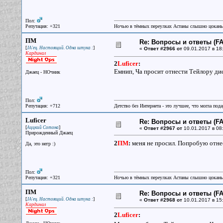
Пол:
Репутация: +321
Ночью в тёмных переулках Астаны слышно цокань
ПМ
Re: Вопросы и ответы (FAQ
[
]
JA'ец. Настоящий. Одна штука :
«
Ответ #2966 от
09.01.2017 в 18
Кардинал
2
Luficer
:
Емнип, Ча просит отнести Тейлору диск
Джаец - НОчник
Пол:
Репутация: +712
Детство без Интернета - это лучшее, что могла под
Luficer
Re: Вопросы и ответы (FAQ
[
]
Аццкий Сотона
«
Ответ #2967 от
10.01.2017 в 08
Прирожденный Джаец
2
ПМ
:
меня не просил. Попробую отне
Да, это негр :)
Пол:
Репутация: +321
Ночью в тёмных переулках Астаны слышно цокань
ПМ
Re: Вопросы и ответы (FAQ
[
]
JA'ец. Настоящий. Одна штука :
«
Ответ #2968 от
10.01.2017 в 15
Кардинал
2
Luficer
: