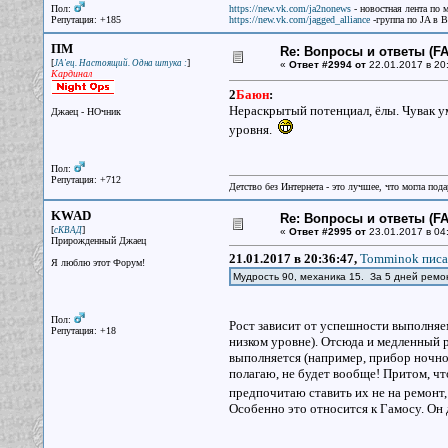
Пол:
https://new.vk.com/ja2nonews
- новостная лента по 
Репутация: +185
https://new.vk.com/jagged_alliance
-группа по JA в 
ПМ
Re: Вопросы и ответы (FAQ
[
]
JA'ец. Настоящий. Одна штука :
«
Ответ #2994 от
22.01.2017 в 20
Кардинал
2
Баюн
:
Нераскрытый потенциал, ёлы. Чувак у
Джаец - НОчник
уровня.
Пол:
Репутация: +712
Детство без Интернета - это лучшее, что могла под
KWAD
Re: Вопросы и ответы (FAQ
[
]
сКВАД
«
Ответ #2995 от
23.01.2017 в 04
Прирожденный Джаец
21.01.2017 в 20:36:47,
Tomminok писа
Я люблю этот Форум!
Мудрость 90, механика 15. За 5 дней ремо
Пол:
Рост зависит от успешности выполняем
Репутация: +18
низком уровне). Отсюда и медленный р
выполняется (например, прибор ночног
полагаю, не будет вообще! Притом, чт
предпочитаю ставить их не на ремонт,
Особенно это относится к Гамосу. Он