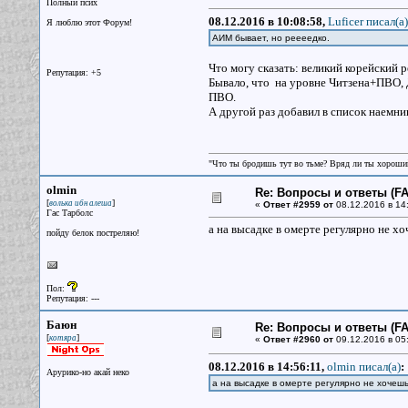
Полный псих
08.12.2016 в 10:08:58,
Luficer писал(a)
Я люблю этот Форум!
АИМ бывает, но реееедко.
Что могу сказать: великий корейский 
Репутация: +5
Бывало, что на уровне Читзена+ПВО,
ПВО.
А другой раз добавил в список наемн
"Что ты бродишь тут во тьме? Вряд ли ты хороший
olmin
Re: Вопросы и ответы (FAQ
[
]
волька ибн алеша
«
Ответ #2959 от
08.12.2016 в 14:
Гас Тарболс
а на высадке в омерте регулярно не х
пойду белок постреляю!
Пол:
Репутация: ---
Баюн
Re: Вопросы и ответы (FAQ
[
]
котяра
«
Ответ #2960 от
09.12.2016 в 05
08.12.2016 в 14:56:11,
olmin писал(a)
:
Арурико-но акай неко
а на высадке в омерте регулярно не хоче