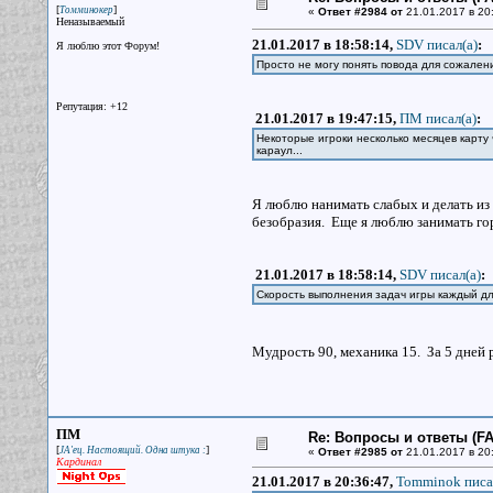
[
]
Томминокер
«
Ответ #2984 от
21.01.2017 в 20
Неназываемый
21.01.2017 в 18:58:14,
SDV писал(a)
:
Я люблю этот Форум!
Просто не могу понять повода для сожалени
Репутация: +12
21.01.2017 в 19:47:15,
ПМ писал(a)
:
Некоторые игроки несколько месяцев карту 
караул...
Я люблю нанимать слабых и делать из
безобразия. Еще я люблю занимать гор
21.01.2017 в 18:58:14,
SDV писал(a)
:
Скорость выполнения задач игры каждый дл
Мудрость 90, механика 15. За 5 дней 
ПМ
Re: Вопросы и ответы (FAQ
[
]
JA'ец. Настоящий. Одна штука :
«
Ответ #2985 от
21.01.2017 в 20
Кардинал
21.01.2017 в 20:36:47,
Tomminok писа