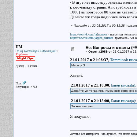
- В игре нет высокоуровневых наемни
к юго-западу страны. А потребность в
1000) на прогрессе 80 уже не хватает,
Давайте уж тогда поднимем всю верхн
«
Изменён в : 22.01.2017 в 00:31:28 польз
https://new.vk.com/ja2nonews
- новостная лента по 
https://new.vk.com/jagged_alliance
-группа по JA в 
ПМ
Re: Вопросы и ответы (FAQ
[
]
JA'ец. Настоящий. Одна штука :
«
Ответ #2989 от
21.01.2017 в 22
Кардинал
21.01.2017 в 21:06:37,
Tomminok писа
Месяца 3
Джаец - НОчник
Хватит.
Пол:
21.01.2017 в 21:18:00,
Баюн писал(a)
:
Репутация: +712
Давайте уж тогда поднимем всю верхнюю с
21.01.2017 в 21:18:00,
Баюн писал(a)
:
За квесты опыт
Я подумаю.
Детство без Интернета - это лучшее, что могла под