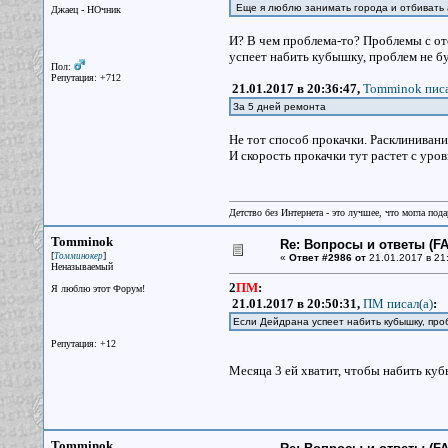
Еще я люблю занимать города и отбивать 
Джаец - НОчник
И? В чем проблема-то? Проблемы с от
успеет набить кубышку, проблем не бу
Пол:
Репутация: +712
21.01.2017 в 20:36:47,
Tomminok писа
За 5 дней ремонта
Не тот способ прокачки. Расклинивани
И скорость прокачки тут растет с уров
Детство без Интернета - это лучшее, что могла под
Tomminok
Re: Вопросы и ответы (FAQ
[
]
Томминокер
«
Ответ #2986 от
21.01.2017 в 21
Неназываемый
2
ПМ
:
Я люблю этот Форум!
21.01.2017 в 20:50:31,
ПМ писал(a)
:
Если Дейдрана успеет набить кубышку, про
Репутация: +12
Месяца 3 ей хватит, чтобы набить ку
Tomminok