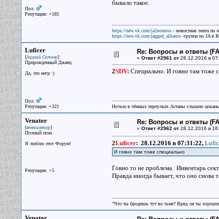
бывало такое.
Пол:
Репутация: +185
https://new.vk.com/ja2nonews
- новостная лента по 
https://new.vk.com/jagged_alliance
-группа по JA в 
Luficer
Re: Вопросы и ответы (FAQ
[
]
Аццкий Сотона
«
Ответ #2961 от
28.12.2016 в 07
Прирожденный Джаец
2
SDV
:
Специально. И говно там тоже 
Да, это негр :)
Пол:
Репутация: +321
Ночью в тёмных переулках Астаны слышно цокань
Venator
Re: Вопросы и ответы (FAQ
[
]
вентилятор
«
Ответ #2962 от
28.12.2016 в 16
Полный псих
2
Luficer
:
28.12.2016 в 07:31:22,
Lufic
Я люблю этот Форум!
И говно там тоже специально
Говно то не проблема. Инвентарь сект
Репутация: +5
Правда иногда бывает, что оно снова т
"Что ты бродишь тут во тьме? Вряд ли ты хороший
Venator