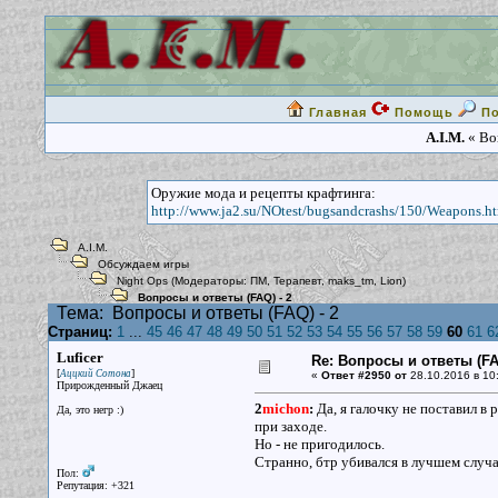
Главная
Помощь
П
A.I.M.
« Воп
Оружие мода и рецепты крафтинга:
http://www.ja2.su/NOtest/bugsandcrashs/150/Weapons.h
A.I.M.
Обсуждаем игры
Night Ops
(Модераторы:
ПМ
,
Терапевт
,
maks_tm
,
Lion
)
Вопросы и ответы (FAQ) - 2
Тема:
Вопросы и ответы (FAQ) - 2
Страниц:
1
...
45
46
47
48
49
50
51
52
53
54
55
56
57
58
59
60
61
6
Luficer
Re: Вопросы и ответы (FAQ
[
]
Аццкий Сотона
«
Ответ #2950 от
28.10.2016 в 10
Прирожденный Джаец
2
michon
:
Да, я галочку не поставил в 
Да, это негр :)
при заходе.
Но - не пригодилось.
Странно, бтр убивался в лучшем случае
Пол:
Репутация: +321