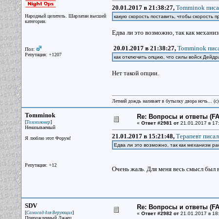
20.01.2017 в 21:38:27,
Tomminok писа
Народный целитель. Шарлатан высшей
какую скорость поставить, чтобы скорость п
категории.
Едва ли это возможно, так как механиз
20.01.2017 в 21:38:27,
Tomminok писа
Пол:
Репутация: +1207
как отключить опцию, что силы войск Дейд
Нет такой опции.
Летний дождь наливает в бутылку двора ночь... (с
Tomminok
Re: Вопросы и ответы (FAQ
[
]
Томминокер
«
Ответ #2981 от
21.01.2017 в 17
Неназываемый
21.01.2017 в 15:21:48,
Терапевт писал
Я люблю этот Форум!
Едва ли это возможно, так как механизм ра
Репутация: +12
Очень жаль. Для меня весь смысл был в
SDV
Re: Вопросы и ответы (FAQ
[
]
Самосад для Верующих
«
Ответ #2982 от
21.01.2017 в 18
Прирожденный Джаец