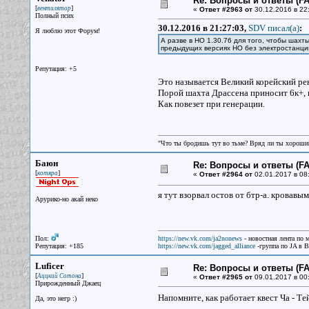
Re: Вопросы и ответы (FAQ
[
]
вентилятор
«
Ответ #2963 от
30.12.2016 в 22:
Полный псих
30.12.2016 в 21:27:03,
SDV писал(a)
:
Я люблю этот Форум!
А разве в НО 1.30.76 для того, чтобы шах
предыдущих версиях НО без электростанци
Репутация: +5
Это называется Великий корейский ре
Порой шахта Драссена приносит 6к+, п
Как повезет при генерации.
"Что ты бродишь тут во тьме? Вряд ли ты хороший
Баюн
Re: Вопросы и ответы (FAQ
[
]
котяра
«
Ответ #2964 от
02.01.2017 в 08
я тут взорвал остов от бтр-а. кровавы
Арурико-но акай неко
Пол:
https://new.vk.com/ja2nonews
- новостная лента по 
Репутация: +185
https://new.vk.com/jagged_alliance
-группа по JA в 
Luficer
Re: Вопросы и ответы (FAQ
[
]
Аццкий Сотона
«
Ответ #2965 от
09.01.2017 в 00
Прирожденный Джаец
Напомните, как работает квест Ча - Те
Да, это негр :)