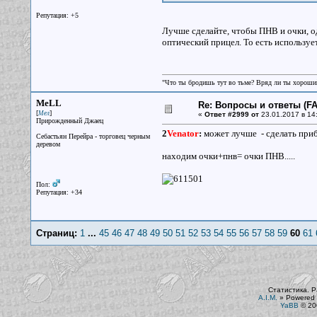
Репутация: +5
Лучше сделайте, чтобы ПНВ и очки, од
оптический прицел. То есть использу
"Что ты бродишь тут во тьме? Вряд ли ты хороший
MeLL
Re: Вопросы и ответы (FAQ
[
]
Мел
«
Ответ #2999 от
23.01.2017 в 14
Прирожденный Джаец
2
Venator
:
может лучше - сделать приб
Себастьян Перейра - торговец черным
деревом
находим очки+пнв= очки ПНВ.....
Пол:
Репутация: +34
Страниц:
1
...
45
46
47
48
49
50
51
52
53
54
55
56
57
58
59
60
61
Статистика. Р
A.I.M.
»
Powered 
YaBB
© 200