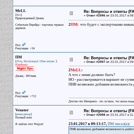
MeLL
Re: Вопросы и ответы (FAQ
[
]
Мел
«
Ответ #2996 от
23.01.2017 в 08
Прирожденный Джаец
2
ПМ
:
что будет с экспертными навык
Себастьян Перейра - торговец черным
деревом
Пол:
Репутация: +34
ПМ
Re: Вопросы и ответы (FAQ
[
]
JA'ец. Настоящий. Одна штука :
«
Ответ #2997 от
23.01.2017 в 09
Кардинал
2
MeLL
:
А что с ними должно быть?
Джаец - НОчник
НО - рассматривается вариант не сум
ПНВ возможно добавим возможность р
Пол:
Репутация: +712
Детство без Интернета - это лучшее, что могла под
Venator
Re: Вопросы и ответы (FAQ
[
]
вентилятор
«
Ответ #2998 от
23.01.2017 в 11:
Полный псих
23.01.2017 в 09:13:17,
ПМ писал(a)
:
Я люблю этот Форум!
ПНВ возможно добавим возможность работы