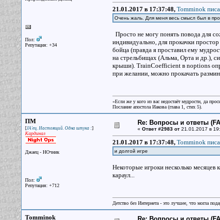
21.01.2017 в 17:37:48,
Tomminok писа
Очень жаль. Для меня весь смысл был в прок
Просто не могу понять повода для со
Пол:
индивидуально, для прокачки простор 
Репутация: +34
бойца (правда я проставил ему мудрос
на стрельбищах (Альма, Орта и др.), с
крыши). TrainCoefficient в noptions о
при желании, можно прокачать разми
«Если же у кого из вас недостаёт мудрости, да прос
Послание апостола Иакова (глава 1, стих 5).
ПМ
Re: Вопросы и ответы (FAQ
[
]
JA'ец. Настоящий. Одна штука :
«
Ответ #2983 от
21.01.2017 в 19
Кардинал
21.01.2017 в 17:37:48,
Tomminok писа
и долгой игре
Джаец - НОчник
Некоторые игроки несколько месяцев к
караул...
Пол:
Репутация: +712
Детство без Интернета - это лучшее, что могла под
Tomminok
Re: Вопросы и ответы (FAQ