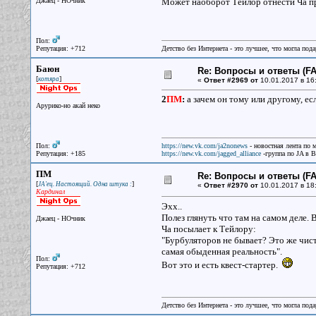
Джаец - НОчник
Может наоборот Тейлор отнести Ча пр
Пол:
Репутация: +712
Детство без Интернета - это лучшее, что могла под
Баюн
Re: Вопросы и ответы (FAQ
[
]
котяра
«
Ответ #2969 от
10.01.2017 в 16
2
ПМ
:
а зачем он тому или другому, ес
Арурико-но акай неко
Пол:
https://new.vk.com/ja2nonews
- новостная лента по 
Репутация: +185
https://new.vk.com/jagged_alliance
-группа по JA в 
ПМ
Re: Вопросы и ответы (FAQ
[
]
JA'ец. Настоящий. Одна штука :
«
Ответ #2970 от
10.01.2017 в 18
Кардинал
Эхх..
Полез глянуть что там на самом деле. 
Джаец - НОчник
Ча посылает к Тейлору:
"Бурбуляторов не бывает? Это же чист
самая обыденная реальность".
Пол:
Вот это и есть квест-стартер.
Репутация: +712
Детство без Интернета - это лучшее, что могла под