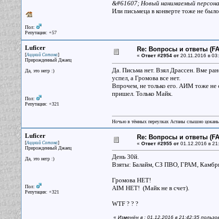
&#61607; Новый нанимаемый персонаж 
Или письмеца в конверте тоже не было
Пол:
Репутация: +57
Luficer
Re: Вопросы и ответы (FAQ
[
]
Аццкий Сотона
«
Ответ #2954 от
20.11.2016 в 03:
Прирожденный Джаец
Да. Письма нет. Взял Драссен. Вме ран
Да, это негр :)
успел, а Громова все нет.
Впрочем, не только его. АИМ тоже не с
пришел. Только Майк.
Пол:
Репутация: +321
Ночью в тёмных переулках Астаны слышно цокань
Luficer
Re: Вопросы и ответы (FAQ
[
]
Аццкий Сотона
«
Ответ #2955 от
01.12.2016 в 21
Прирожденный Джаец
День 30й.
Да, это негр :)
Взяты: Балайм, СЗ ПВО, ГРАМ, Камбри
Громова НЕТ!
Пол:
AIM НЕТ! (Майк не в счет).
Репутация: +321
WTF ? ? ?
«
Изменён в : 01.12.2016 в 21:42:35 пользо