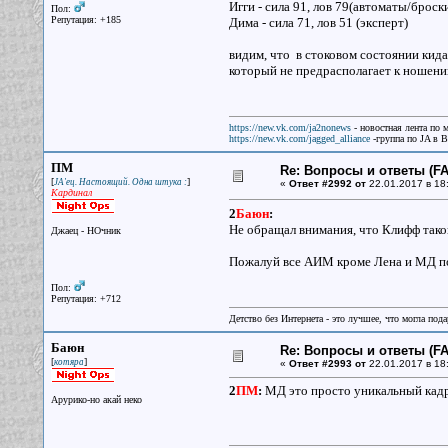
Игги - сила 91, лов 79(автоматы/броск
Пол:
Репутация: +185
Дима - сила 71, лов 51 (эксперт)
видим, что в стоковом состоянии кида
который не предрасполагает к ношени
https://new.vk.com/ja2nonews
- новостная лента по 
https://new.vk.com/jagged_alliance
-группа по JA в 
ПМ
Re: Вопросы и ответы (FAQ
[
]
JA'ец. Настоящий. Одна штука :
«
Ответ #2992 от
22.01.2017 в 18
Кардинал
2
Баюн
:
Не обращал внимания, что Клифф тако
Джаец - НОчник
Пожалуй все АИМ кроме Лена и МД по
Пол:
Репутация: +712
Детство без Интернета - это лучшее, что могла под
Баюн
Re: Вопросы и ответы (FAQ
[
]
котяра
«
Ответ #2993 от
22.01.2017 в 18
2
ПМ
:
МД это просто уникальный кадр
Арурико-но акай неко