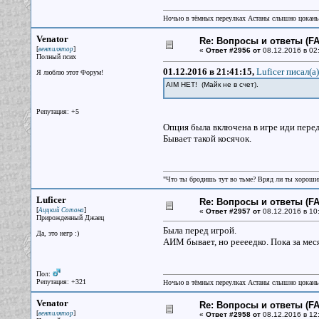
Ночью в тёмных переулках Астаны слышно цокань
Venator
Re: Вопросы и ответы (FAQ
[
]
вентилятор
«
Ответ #2956 от
08.12.2016 в 02
Полный псих
01.12.2016 в 21:41:15,
Luficer писал(a)
Я люблю этот Форум!
AIM НЕТ! (Майк не в счет).
Репутация: +5
Опция была включена в игре иди пере
Бывает такой косячок.
"Что ты бродишь тут во тьме? Вряд ли ты хороший
Luficer
Re: Вопросы и ответы (FAQ
[
]
Аццкий Сотона
«
Ответ #2957 от
08.12.2016 в 10
Прирожденный Джаец
Была перед игрой.
Да, это негр :)
АИМ бывает, но реееедко. Пока за ме
Пол:
Репутация: +321
Ночью в тёмных переулках Астаны слышно цокань
Venator
Re: Вопросы и ответы (FAQ
[
]
вентилятор
«
Ответ #2958 от
08.12.2016 в 12