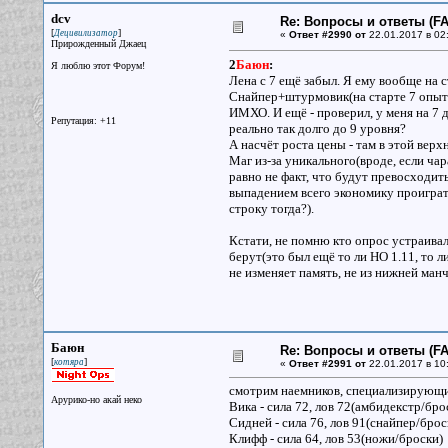
dcv
Re: Вопросы и ответы (FAQ
[
]
Децивилизатор
«
Ответ #2990 от
22.01.2017 в 02
Прирожденный Джаец
2
Баюн
:
Я люблю этот Форум!
Лена с 7 ещё забыл. Я ему вообще на с
Снайпер+штурмовик(на старте 7 опыт)
ИМХО. И ещё - проверил, у меня на 7 д
Репутация: +11
реально так долго до 9 уровня?
А насчёт роста цены - там в этой верх
Маг из-за уникального(вроде, если чар
равно не факт, что будут превосходить
выпадением всего экономику проиграть
строку тогда?).
Кстати, не помню кто опрос устраива
берут(это был ещё то ли НО 1.11, то ли
не изменяет память, не из нижней ман
Баюн
Re: Вопросы и ответы (FAQ
[
]
котяра
«
Ответ #2991 от
22.01.2017 в 10
смотрим наемников, специализирующих
Арурико-но акай неко
Вика - сила 72, лов 72(амбидекстр/бро
Сидней - сила 76, лов 91(снайпер/брос
Клифф - сила 64, лов 53(ножи/броски)