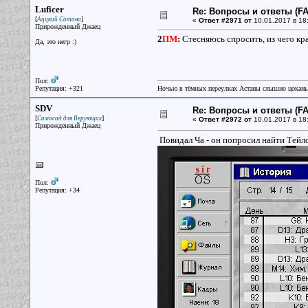
Luficer
Re: Вопросы и ответы (FAQ
[
]
Аццкий Сотона
«
Ответ #2971 от
10.01.2017 в 18
Прирожденный Джаец
2
ПМ
:
Стесняюсь спросить, из чего кра
Да, это негр :)
Пол:
Репутация: +321
Ночью в тёмных переулках Астаны слышно цокань
SDV
Re: Вопросы и ответы (FAQ
[
]
Самосад для Верующих
«
Ответ #2972 от
10.01.2017 в 18
Прирожденный Джаец
Повидал Ча - он попросил найти Тейл
Пол:
Репутация: +34