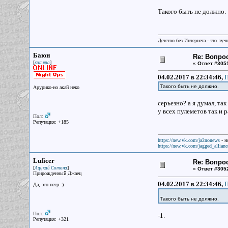
Такого быть не должно.
Детство без Интернета - это луч
Баюн
Re: Вопрос
[
]
котяра
«
Ответ #305
04.02.2017 в 22:34:46,
П
Такого быть не должно.
Арурико-но акай неко
серьезно? а я думал, так
у всех пулеметов так и р
Пол:
Репутация: +185
https://new.vk.com/ja2nonews
- н
https://new.vk.com/jagged_allianc
Luficer
Re: Вопрос
[
]
Аццкий Сотона
«
Ответ #305
Прирожденный Джаец
04.02.2017 в 22:34:46,
П
Да, это негр :)
Такого быть не должно.
Пол:
-1.
Репутация: +321