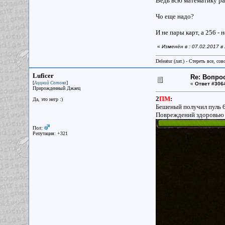
Ведь всю математику рас
Чо еще надо?
И не пары карт, а 256 -
«
Изменён в : 07.02.2017 в
Deleatur (лат.) - Стереть все, сов
Luficer
Re: Вопрос
[
]
Аццкий Сотона
«
Ответ #306
Прирожденный Джаец
2
ПМ
:
Да, это негр :)
Бешеный получил пуль 6 
Повреждений здоровью т
Пол:
Репутация: +321