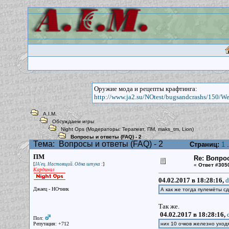
Оружие мода и рецепты крафтинга:
http://www.ja2.su/NOtest/bugsandcrashs/150/W
A.I.M.
Обсуждаем игры
Night Ops
(Модераторы:
Терапевт
,
ПМ
,
maks_tm
,
Lion
)
Вопросы и ответы (FAQ) - 2
Тема:
Вопросы и ответы (FAQ) - 2
Страниц:
1
.
ПМ
Re: Вопрос
[
]
JA'ец. Настоящий. Одна штука :
«
Ответ #305
Кардинал
04.02.2017 в 18:28:16,
d
Джаец - НОчник
А как же тогда пулемёты с
Так же.
04.02.2017 в 18:28:16,
Пол:
Репутация: +712
них 10 очков железно уходя