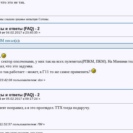
то это не так.
аны слышно цоканье копытцев Сотоны.
ы и ответы (FAQ) - 2
3 от
04.02.2017 в 23:40:35 »
М писал(a)
:
ь
сектор ополченами, у них так на всех пулеметах(РПКМ, ПКМ). На Миними тоже
ал, что это задумка.
о так работает - может, к Г11 то же самое применить?
 23:42:08 пользователем: dcv
»
ы и ответы (FAQ) - 2
4 от
05.02.2017 в 09:17:24 »
певт поправил, а я это проглядел. ТТХ тогда подкручу.
в 11:52:57 пользователем: ПМ
»
шее, что могла подарить нам жизнь.