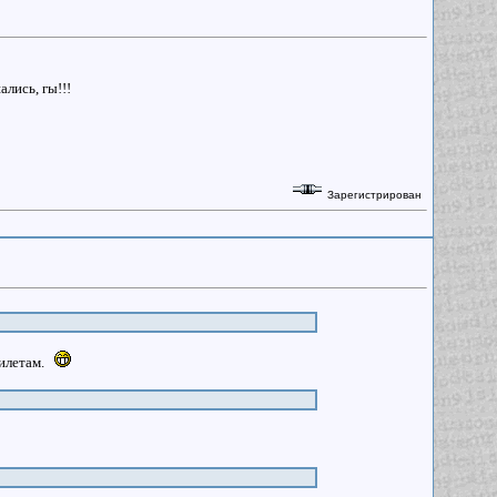
лись, гы!!!
Зарегистрирован
жилетам.