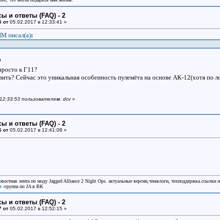
ы и ответы (FAQ) - 2
5 от
05.02.2017 в 12:33:41 »
М писал(a)
:
просто к Г11?
вить? Сейчас это уникальная особенность пулемёта на основе АК-12(хотя по ло
 12:33:53 пользователем: dcv
»
ы и ответы (FAQ) - 2
6 от
05.02.2017 в 12:41:08 »
овостная лента по моду Jagged Alliance 2 Night Ops. актуальные версии,ченжлоги, техподдержка.ссылки 
e
-группа по JA в ВК
ы и ответы (FAQ) - 2
7 от
05.02.2017 в 12:52:15 »