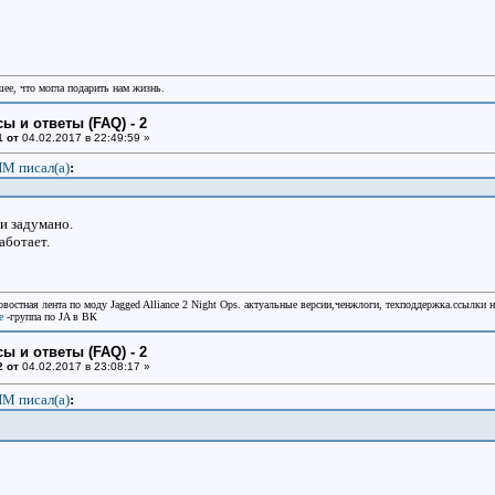
шее, что могла подарить нам жизнь.
ы и ответы (FAQ) - 2
1 от
04.02.2017 в 22:49:59 »
М писал(a)
:
 и задумано.
аботает.
овостная лента по моду Jagged Alliance 2 Night Ops. актуальные версии,ченжлоги, техподдержка.ссылки 
e
-группа по JA в ВК
ы и ответы (FAQ) - 2
2 от
04.02.2017 в 23:08:17 »
М писал(a)
: