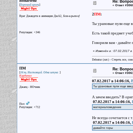
Bonarienz
Re: Вопрос
[
]
Хороший ариец
«
Ответ #306
2
ПМ
:
Враг Джавдета в анимации ДжА2, Бон-а-рьен-ц!
Ты урановые пули еще вв
Репутация: +346
Есть такой предмет учеб
Говорили вам - давайте 
«
Изменён в : 07.02.2017 в
Deleatur (лат.) - Стереть все, сов
ПМ
Re: Вопрос
[
]
JA'ец. Настоящий. Одна штука :
«
Ответ #306
Кардинал
07.02.2017 в 14:06:16,
B
Ты урановые пули еще вв
Джаец - НОчник
А зачем вводить? В ори
07.02.2017 в 14:06:16,
Пол:
Репутация: +712
материаловедение
Не всегда сочетается с 
07.02.2017 в 14:06:16,
давайте горы