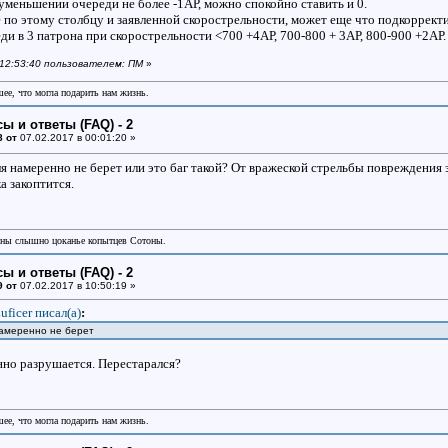
 уменьшении очереди не более -1АР, можно спокойно ставить и 0.
 по этому столбцу и заявленной скорострельности, может еще что подкоррект
ди в 3 патрона при скорострельности <700 +4АР, 700-800 + 3АР, 800-900 +2АР.
в 12:53:40 пользователем: ПМ
»
шее, что могла подарить нам жизнь.
ы и ответы (FAQ) - 2
8 от
07.02.2017 в 00:01:20 »
я намеренно не берет или это баг такой? От вражеской стрельбы повреждения з
а закоптится.
аны слышно цоканье копытцев Сотоны.
ы и ответы (FAQ) - 2
9 от
07.02.2017 в 10:50:19 »
uficer писал(a)
:
намеренно не берет
нно разрушается. Перестарался?
шее, что могла подарить нам жизнь.