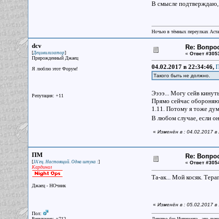
В смысле подтверждаю, ч
Ночью в тёмных переулках Аст
dcv
Re: Вопрос
[
]
Децивилизатор
«
Ответ #305
Прирожденный Джаец
04.02.2017 в 22:34:46,
П
Я люблю этот Форум!
Такого быть не должно.
Ээээ... Могу сейв кинут
Репутация: +11
Прямо сейчас обороняю 
1.11. Потому я тоже дум
В любом случае, если он
«
Изменён в : 04.02.2017 в
ПМ
Re: Вопрос
[
]
JA'ец. Настоящий. Одна штука :
«
Ответ #305
Кардинал
Та-ак... Мой косяк. Тера
Джаец - НОчник
«
Изменён в : 05.02.2017 
Пол:
Репутация: +712
Детство без Интернета - это луч