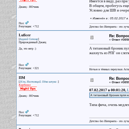
Имеется в виду, раз при
В общем, пробегусь еще
Джаец - НОчник
Условно для ШВ и очере
«
Изменён в : 05.02.2017 
Пол:
Репутация: +712
Детство без Интернета - это луч
Luficer
Re: Вопрос
[
]
Аццкий Сотона
«
Ответ #305
Прирожденный Джаец
А титановый броник пул
Да, это негр :)
жахнуть из РПГ он слегк
Пол:
Репутация: +321
Ночью в тёмных переулках Аст
ПМ
Re: Вопрос
[
]
JA'ец. Настоящий. Одна штука :
«
Ответ #305
Кардинал
07.02.2017 в 00:01:20,
L
А титановый броник пуля 
Джаец - НОчник
Типа фича, очень медле
Пол:
Репутация: +712
Детство без Интернета - это луч