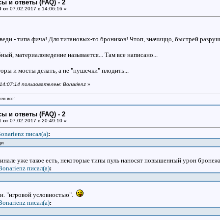
ы и ответы (FAQ) - 2
0 от
07.02.2017 в 14:06:16 »
еди - типа фича! Для титановых-то броников! Чтоп, значиццо, быстрей разруша
ный, материаловедение называется... Там все написано...
горы и мосты делать, а не "пушечки" плодить...
 14:07:14 пользователем: Bonarienz
»
сем все!
ы и ответы (FAQ) - 2
1 от
07.02.2017 в 20:49:10 »
onarienz писал(a)
:
еди
гинале уже такое есть, некоторые типы пуль наносят повышенный урон броне
Bonarienz писал(a)
:
т.н. "игровой условностью".
Bonarienz писал(a)
: