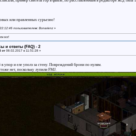
писали, пример синтеза гор в файле, по расставленным в редакторе жсд типа 1 
 новых или правленных сурьезно!
 22:12:46 пользователем: Bonarienz
»
сем все!
ы и ответы (FAQ) - 2
4 от
08.02.2017 в 11:51:28 »
в упор и еле уполз за стену. Повреждений брони по нулям.
оже нет, поскольку лупили FMJ.