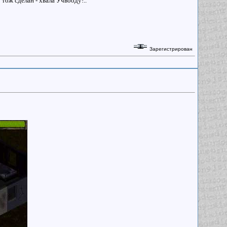
тож сделан - хвала Учвооду!..
Зарегистрирован