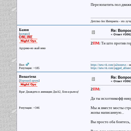
Перелопатить пол движк
Детство без Интернета - это луч
Баюн
Re: Вопрос
[
]
котяра
«
Ответ #306
2
ПМ
:
Ти што против го
Арурико-но акай неко
Пол:
https://new.vk.com/ja2nonews
- н
Репутация: +185
https://new.vk.com/jagged_allianc
Bonarienz
Re: Вопрос
[
]
Хороший ариец
«
Ответ #306
2
ПМ
:
Враг Джавдета в анимации ДжА2, Бон-а-рьен-ц!
Да ты исхотникофф нику
Мы ж вместе мосты стро
Репутация: +346
жопы написанную...
Вы просто оба боитесь, 