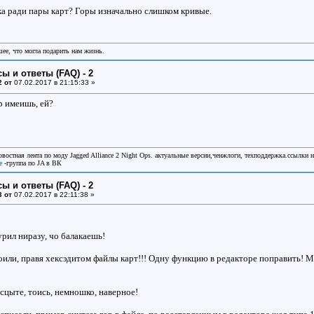
а ради пары карт? Горы изначально слишком кривые.
шее, что могла подарить нам жизнь.
ы и ответы (FAQ) - 2
2 от
07.02.2017 в 21:15:33 »
р имеишь, ей?
овостная лента по моду Jagged Alliance 2 Night Ops. актуальные версии,ченжлоги, техподдержка.ссылки 
e
-группа по JA в ВК
ы и ответы (FAQ) - 2
3 от
07.02.2017 в 22:11:38 »
рил ниразу, чо балакаешь!
или, правя хексэдитом файлы карт!!! Одну функцию в редакторе поправить! Ма
сцыте, тоись, немношко, наверное!