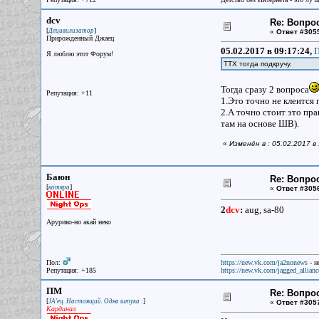
dcv
Re: Вопрос
[
]
Децивилизатор
«
Ответ #305
Прирожденный Джаец
05.02.2017 в 09:17:24,
П
Я люблю этот Форум!
ТТХ тогда подкручу.
Тогда сразу 2 вопроса
Репутация: +11
1.Это точно не клеится 
2.А точно стоит это пра
там на основе ШВ).
«
Изменён в : 05.02.2017 в
Баюн
Re: Вопрос
[
]
котяра
«
Ответ #305
2
dcv
:
aug, sa-80
Арурико-но акай неко
Пол:
https://new.vk.com/ja2nonews
- н
Репутация: +185
https://new.vk.com/jagged_allianc
ПМ
Re: Вопрос
[
]
JA'ец. Настоящий. Одна штука :
«
Ответ #305
Кардинал