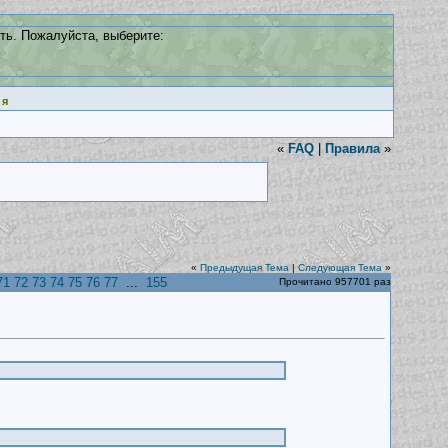
ть. Пожалуйста, выберите:
ия
«
FAQ
|
Правила
»
«
Предыдущая Тема
|
Следующая Тема
»
71
72
73
74
75
76
77
...
155
Прочитано 957701 раз