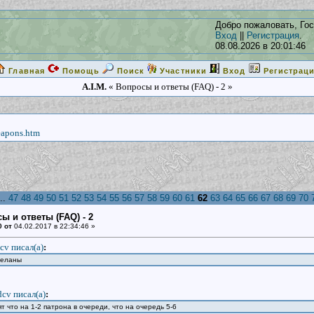
Добро пожаловать, Гос
Вход
||
Регистрация
.
08.08.2026 в 20:01:46
Главная
Помощь
Поиск
Участники
Вход
Регистрац
A.I.M.
« Вопросы и ответы (FAQ) - 2 »
eapons.htm
..
47
48
49
50
51
52
53
54
55
56
57
58
59
60
61
62
63
64
65
66
67
68
69
70
ы и ответы (FAQ) - 2
0 от
04.02.2017 в 22:34:46 »
cv писал(a)
:
деланы
dcv писал(a)
:
т что на 1-2 патрона в очереди, что на очередь 5-6