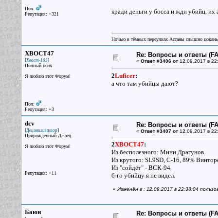
Пол:
кради деньги у босса и жди убийц. их
Репутация: +321
Ночью в тёмных переулках Астаны слышно цокань
XBOCT47
Re: Вопросы и ответы (FAQ
[
]
Хвост-103
«
Ответ #3406 от
12.09.2017 в 22
Полный псих
2
Luficer
:
Я люблю этот Форум!
а что там убийцы дают?
Пол:
Репутация: +3
dcv
Re: Вопросы и ответы (FAQ
[
]
Децивилизатор
«
Ответ #3407 от
12.09.2017 в 22
Прирожденный Джаец
2
XBOCT47
:
Я люблю этот Форум!
Из бесполезного: Мини Драгунов
Из крутого: SL9SD, C-16, 89% Винторе
Из "сойдёт" - ВСК-94.
Репутация: +11
6-го убийцу я не видел.
«
Изменён в : 12.09.2017 в 22:38:04 польз
Баюн
Re: Вопросы и ответы (FAQ