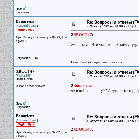
Пол:
Репутация: +3
Bonarienz
Re: Вопросы и ответы (FAQ
[
]
Хороший ариец
«
Ответ #3419 от
14.09.2017 в 16
2
XBOCT47
:
Враг Джавдета в анимации ДжА2, Бон-
а-рьен-ц!
Жопа там... Все умерли, и ходить туда н
Репутация: +346
Deleatur (лат.) - Стереть все, совсем все!
XBOCT47
Re: Вопросы и ответы (FAQ
[
]
Хвост-103
«
Ответ #3420 от
14.09.2017 в 18
Полный псих
2
Bonarienz
:
Я люблю этот Форум!
че вообще ни разу?? А для чего тогда
Пол:
Репутация: +3
Bonarienz
Re: Вопросы и ответы (FAQ
[
]
Хороший ариец
«
Ответ #3421 от
14.09.2017 в 18
2
XBOCT47
:
Враг Джавдета в анимации ДжА2, Бон-
а-рьен-ц!