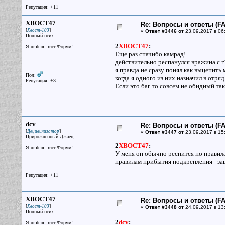
Репутация: +11
XBOCT47
Re: Вопросы и ответы (FAQ
[
]
Хвост-103
«
Ответ #3446 от
23.09.2017 в 06
Полный псих
2
XBOCT47
:
Я люблю этот Форум!
Еще раз спачибо камрад!
действительно респанулся вражина с 
я правда не сразу понял как выцепить 
Пол:
когда я одного из них назначил в отряд
Репутация: +3
Если это баг то совсем не обидный та
dcv
Re: Вопросы и ответы (FAQ
[
]
Децивилизатор
«
Ответ #3447 от
23.09.2017 в 15:
Прирожденный Джаец
2
XBOCT47
:
Я люблю этот Форум!
У меня он обычно респится по правила
правилам прибытия подкрепления - за
Репутация: +11
XBOCT47
Re: Вопросы и ответы (FAQ
[
]
Хвост-103
«
Ответ #3448 от
24.09.2017 в 13:
Полный псих
2
dcv
:
Я люблю этот Форум!