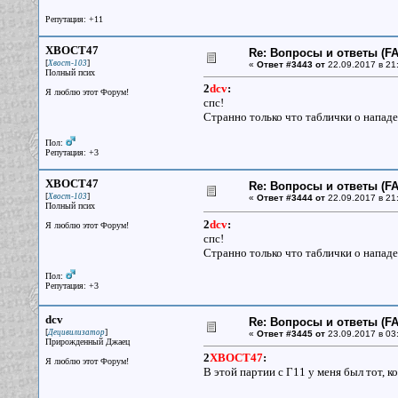
Репутация: +11
XBOCT47
Re: Вопросы и ответы (FAQ
[
]
Хвост-103
«
Ответ #3443 от
22.09.2017 в 21
Полный псих
2
dcv
:
Я люблю этот Форум!
спс!
Странно только что таблички о нападе
Пол:
Репутация: +3
XBOCT47
Re: Вопросы и ответы (FAQ
[
]
Хвост-103
«
Ответ #3444 от
22.09.2017 в 21
Полный псих
2
dcv
:
Я люблю этот Форум!
спс!
Странно только что таблички о нападе
Пол:
Репутация: +3
dcv
Re: Вопросы и ответы (FAQ
[
]
Децивилизатор
«
Ответ #3445 от
23.09.2017 в 03:
Прирожденный Джаец
2
XBOCT47
:
Я люблю этот Форум!
В этой партии с Г11 у меня был тот, 