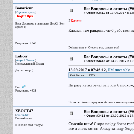
Bonarienz
Re: Вопросы и ответы (FAQ
[
]
Хороший ариец
«
Ответ #3411 от
13.09.2017 в 12:
2
Баюн
:
Враг Джавдета в анимации ДжА2, Бон-
а-рьен-ц!
Кажися, там рандом 5-из-6 работает, к
Репутация: +346
Deleatur (лат.) - Стереть все, совсем все!
Luficer
Re: Вопросы и ответы (FAQ
[
]
Аццкий Сотона
«
Ответ #3412 от
13.09.2017 в 12
Прирожденный Джаец
13.09.2017 в 07:46:12,
ПМ писал(a)
:
Да, это негр :)
Рэй бегает с СВУ.
Ни разу не встречал за 5 или 6 прохож
Пол:
Репутация: +321
Ночью в тёмных переулках Астаны слышно цокань
XBOCT47
Re: Вопросы и ответы (FAQ
[
]
Хвост-103
«
Ответ #3413 от
13.09.2017 в 17
Полный псих
Спасибо всем! Скоро пойду босса граби
Я люблю этот Форум!
все и спать хотят. Альму зачищу блад