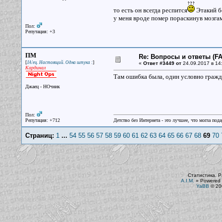
то есть он всегда респится
Этакий б
у меня вроде помер пораскинув мозгам
Пол:
Репутация: +3
ПМ
Re: Вопросы и ответы (FAQ
[
]
JA'ец. Настоящий. Одна штука :
«
Ответ #3449 от
24.09.2017 в 14
Кардинал
Там ошибка была, один условно гражда
Джаец - НОчник
Пол:
Репутация: +712
Детство без Интернета - это лучшее, что могла под
Страниц:
1
...
54
55
56
57
58
59
60
61
62
63
64
65
66
67
68
69
70
Статистика. Р
A.I.M.
»
Powered 
YaBB
© 200