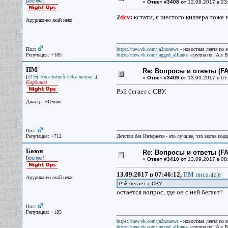
[
]
котяра
«
Ответ #3408 от
12.09.2017 в 23
2
dcv
:
кстати, я шестого киллера тоже н
Арурико-но акай неко
Пол:
https://new.vk.com/ja2nonews
- новостная лента по 
Репутация: +185
https://new.vk.com/jagged_alliance
-группа по JA в 
ПМ
Re: Вопросы и ответы (FAQ
[
]
JA'ец. Настоящий. Одна штука :
«
Ответ #3409 от
13.09.2017 в 07
Кардинал
Рэй бегает с СВУ.
Джаец - НОчник
Пол:
Репутация: +712
Детство без Интернета - это лучшее, что могла под
Баюн
Re: Вопросы и ответы (FAQ
[
]
котяра
«
Ответ #3410 от
13.09.2017 в 08
13.09.2017 в 07:46:12,
ПМ писал(a)
:
Арурико-но акай неко
Рэй бегает с СВУ.
остается вопрос, где он с ней бегает?
Пол:
Репутация: +185
https://new.vk.com/ja2nonews
- новостная лента по 
https://new.vk.com/jagged_alliance
-группа по JA в 