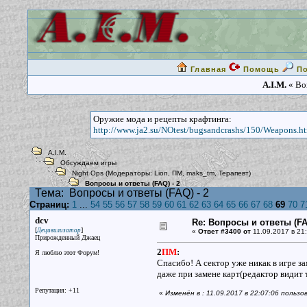
Главная
Помощь
П
A.I.M.
« Воп
Оружие мода и рецепты крафтинга:
http://www.ja2.su/NOtest/bugsandcrashs/150/Weapons.h
A.I.M.
Обсуждаем игры
Night Ops
(Модераторы:
Lion
,
ПМ
,
maks_tm
,
Терапевт
)
Вопросы и ответы (FAQ) - 2
Тема:
Вопросы и ответы (FAQ) - 2
Страниц:
1
...
54
55
56
57
58
59
60
61
62
63
64
65
66
67
68
69
70
7
dcv
Re: Вопросы и ответы (FAQ
[
]
Децивилизатор
«
Ответ #3400 от
11.09.2017 в 21:
Прирожденный Джаец
2
ПМ
:
Я люблю этот Форум!
Спасибо! А сектор уже никак в игре за
даже при замене карт(редактор видит
Репутация: +11
«
Изменён в : 11.09.2017 в 22:07:06 пользо