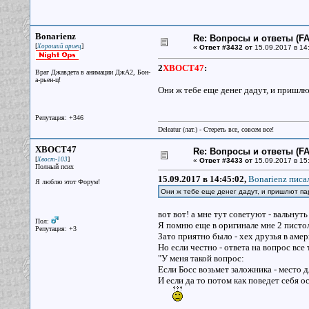
Bonarienz
Re: Вопросы и ответы (FAQ
[
]
Хороший ариец
«
Ответ #3432 от
15.09.2017 в 14
2
XBOCT47
:
Враг Джавдета в анимации ДжА2, Бон-
а-рьен-ц!
Они ж тебе еще денег дадут, и пришлю
Репутация: +346
Deleatur (лат.) - Стереть все, совсем все!
XBOCT47
Re: Вопросы и ответы (FAQ
[
]
Хвост-103
«
Ответ #3433 от
15.09.2017 в 15
Полный псих
15.09.2017 в 14:45:02,
Bonarienz писал
Я люблю этот Форум!
Они ж тебе еще денег дадут, и пришлют па
вот вот! а мне тут советуют - вальнут
Пол:
Я помню еще в оригинале мне 2 пистоля 
Репутация: +3
Зато приятно было - хех друзья в амери
Но если честно - ответа на вопрос все 
"У меня такой вопрос:
Если Босс возьмет заложника - место 
И если да то потом как поведет себя