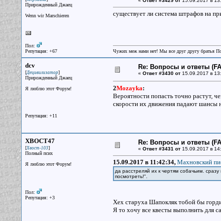
«
Ответ #3429 от
15.09.2017 в 13
Прирожденный Джаец
существует ли система штрафов на пр
Wenn wir Marschieren
Пол:
Репутация: +67
Чужих меж нами нет! Мы все друг другу братья П
dcv
Re: Вопросы и ответы (FAQ
[
]
Децивилизатор
«
Ответ #3430 от
15.09.2017 в 13
Прирожденный Джаец
2
Mozayka
:
Я люблю этот Форум!
Вероятности попасть точно растут, че
скорости их движения падают шансы н
Репутация: +11
XBOCT47
Re: Вопросы и ответы (FAQ
[
]
Хвост-103
«
Ответ #3431 от
15.09.2017 в 14
Полный псих
15.09.2017 в 11:42:34,
Махновский пис
Я люблю этот Форум!
да расстреляй их к чертям собачьим. сразу
посмотреть!".
Пол:
Репутация: +3
Хех старуха Шапокляк тобой бы горд
Я то хочу все квесты выполнить для са