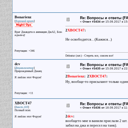
Bonarienz
Re: Вопросы и ответы (FAQ
[
]
Хороший ариец
«
Ответ #3434 от
15.09.2017 в 15
2
XBOCT47
:
Враг Джавдета в анимации ДжА2, Бон-
а-рьен-ц!
Не освободится... (Кажися...)
Репутация: +346
Deleatur (лат.) - Стереть все, совсем все!
dcv
Re: Вопросы и ответы (FAQ
[
]
Децивилизатор
«
Ответ #3435 от
15.09.2017 в 22:
Прирожденный Джаец
2
Bonarienz
:
2
XBOCT47
:
Я люблю этот Форум!
Ну, вообще-то присылают только один
Репутация: +11
XBOCT47
Re: Вопросы и ответы (FAQ
[
]
Хвост-103
«
Ответ #3436 от
18.09.2017 в 11:
Полный псих
2
dcv
:
Я люблю этот Форум!
вообщето мне в ванили прислали 2 шт. 
забил на джа и пересел на танк).