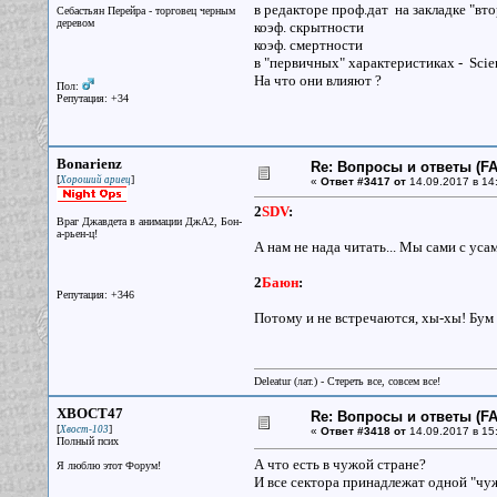
в редакторе проф.дат на закладке "вт
Себастьян Перейра - торговец черным
деревом
коэф. скрытности
коэф. смертности
в "первичных" характеристиках - Scien
На что они влияют ?
Пол:
Репутация: +34
Bonarienz
Re: Вопросы и ответы (FAQ
[
]
Хороший ариец
«
Ответ #3417 от
14.09.2017 в 14
2
SDV
:
Враг Джавдета в анимации ДжА2, Бон-
а-рьен-ц!
А нам не нада читать... Мы сами с усам
2
Баюн
:
Репутация: +346
Потому и не встречаются, хы-хы! Бум 
Deleatur (лат.) - Стереть все, совсем все!
XBOCT47
Re: Вопросы и ответы (FAQ
[
]
Хвост-103
«
Ответ #3418 от
14.09.2017 в 15
Полный псих
А что есть в чужой стране?
Я люблю этот Форум!
И все сектора принадлежат одной "чу