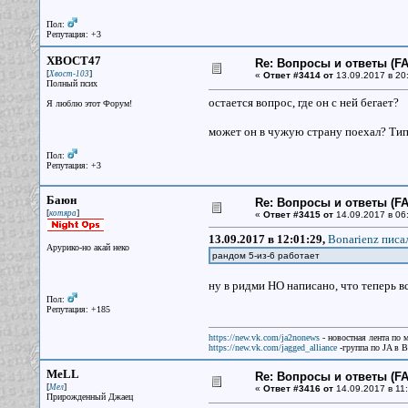
Пол:
Репутация: +3
XBOCT47
Re: Вопросы и ответы (FAQ
[
]
Хвост-103
«
Ответ #3414 от
13.09.2017 в 20
Полный псих
остается вопрос, где он с ней бегает?
Я люблю этот Форум!
может он в чужую страну поехал? Типа
Пол:
Репутация: +3
Баюн
Re: Вопросы и ответы (FAQ
[
]
котяра
«
Ответ #3415 от
14.09.2017 в 06
13.09.2017 в 12:01:29,
Bonarienz писал
Арурико-но акай неко
рандом 5-из-6 работает
ну в ридми НО написано, что теперь в
Пол:
Репутация: +185
https://new.vk.com/ja2nonews
- новостная лента по 
https://new.vk.com/jagged_alliance
-группа по JA в 
MeLL
Re: Вопросы и ответы (FAQ
[
]
Мел
«
Ответ #3416 от
14.09.2017 в 11:
Прирожденный Джаец