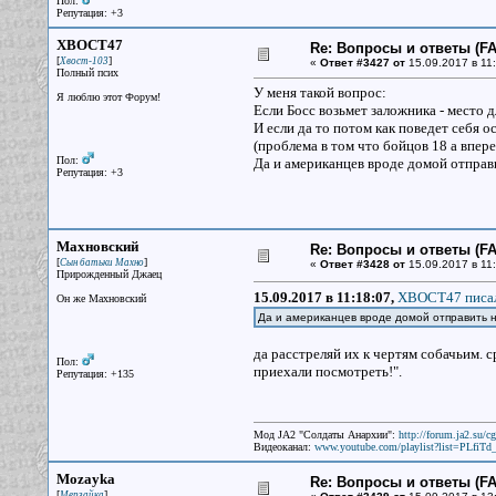
Пол:
Репутация: +3
XBOCT47
Re: Вопросы и ответы (FAQ
[
]
Хвост-103
«
Ответ #3427 от
15.09.2017 в 11:
Полный псих
У меня такой вопрос:
Я люблю этот Форум!
Если Босс возьмет заложника - место 
И если да то потом как поведет себя
(проблема в том что бойцов 18 а впере
Пол:
Да и американцев вроде домой отправ
Репутация: +3
Махновский
Re: Вопросы и ответы (FAQ
[
]
Сын батьки Махно
«
Ответ #3428 от
15.09.2017 в 11:
Прирожденный Джаец
15.09.2017 в 11:18:07,
XBOCT47 писал
Он же Махновский
Да и американцев вроде домой отправить 
да расстреляй их к чертям собачьим. 
Пол:
приехали посмотреть!".
Репутация: +135
Мод JA2 "Солдаты Анархии":
http://forum.ja2.su/
Видеоканал:
www.youtube.com/playlist?list=PLfi
Mozayka
Re: Вопросы и ответы (FAQ
[
]
Мерзайка