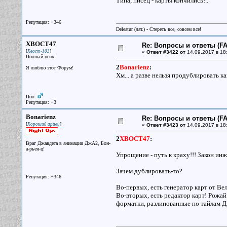
Типа, писец - карты кончились!..
Репутация: +346
Deleatur (лат.) - Стереть все, совсем все!
XBOCT47
Re: Вопросы и ответы (FAQ
[
]
Хвост-103
«
Ответ #3422 от
14.09.2017 в 18
Полный псих
2
Bonarienz
:
Я люблю этот Форум!
Хм... а разве нельзя продублировать к
Пол:
Репутация: +3
Bonarienz
Re: Вопросы и ответы (FAQ
[
]
Хороший ариец
«
Ответ #3423 от
14.09.2017 в 18
2
XBOCT47
:
Враг Джавдета в анимации ДжА2, Бон-
а-рьен-ц!
Упрощение - путь к краху!!! Закон ин
Зачем дублировать-то?
Репутация: +346
Во-первых, есть генератор карт от Ве
Во-вторых, есть редактор карт! Рожай 
форматки, разлинованные по тайлам Д