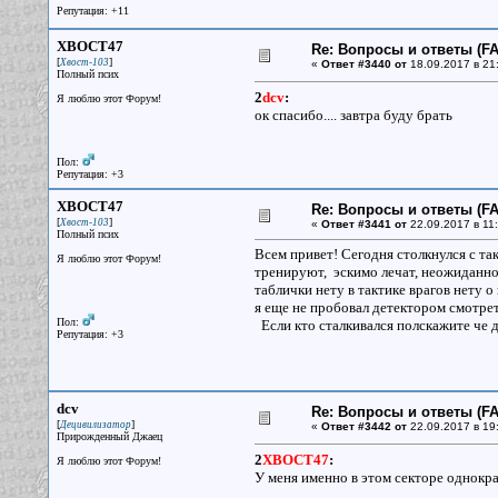
Репутация: +11
XBOCT47
Re: Вопросы и ответы (FAQ
[
]
Хвост-103
«
Ответ #3440 от
18.09.2017 в 21
Полный псих
2
dcv
:
Я люблю этот Форум!
ок спасибо.... завтра буду брать
Пол:
Репутация: +3
XBOCT47
Re: Вопросы и ответы (FAQ
[
]
Хвост-103
«
Ответ #3441 от
22.09.2017 в 11:
Полный псих
Всем привет! Сегодня столкнулся с так
Я люблю этот Форум!
тренируют, эскимо лечат, неожиданно 
таблички нету в тактике врагов нету о 
я еще не пробовал детектором смотрет
Пол:
Если кто сталкивался полскажите че д
Репутация: +3
dcv
Re: Вопросы и ответы (FAQ
[
]
Децивилизатор
«
Ответ #3442 от
22.09.2017 в 19
Прирожденный Джаец
2
XBOCT47
:
Я люблю этот Форум!
У меня именно в этом секторе однокра