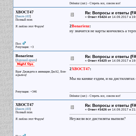
Deleatur (лат.) - Стереть все, совсем все!
XBOCT47
Re: Вопросы и ответы (FAQ
[
]
Хвост-103
«
Ответ #3424 от
14.09.2017 в 19
Полный псих
2
Bonarienz
:
Я люблю этот Форум!
ну значится не карты кончились а тер
Пол:
Репутация: +3
Bonarienz
Re: Вопросы и ответы (FAQ
[
]
Хороший ариец
«
Ответ #3425 от
14.09.2017 в 19
2
XBOCT47
:
Враг Джавдета в анимации ДжА2, Бон-
а-рьен-ц!
Мы на каняке ездим, и на дистиллятах 
Репутация: +346
Deleatur (лат.) - Стереть все, совсем все!
XBOCT47
Re: Вопросы и ответы (FAQ
[
]
Хвост-103
«
Ответ #3426 от
14.09.2017 в 21
Полный псих
Неужели все дистиляты выпили?
Я люблю этот Форум!