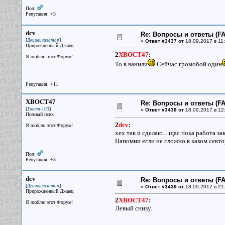
Пол:
Репутация: +3
dcv
Re: Вопросы и ответы (FAQ
[
]
Децивилизатор
«
Ответ #3437 от
18.09.2017 в 11:
Прирожденный Джаец
2
XBOCT47
:
Я люблю этот Форум!
То в ванили
Сейчас громобой один
Репутация: +11
XBOCT47
Re: Вопросы и ответы (FAQ
[
]
Хвост-103
«
Ответ #3438 от
18.09.2017 в 12
Полный псих
2
dcv
:
Я люблю этот Форум!
хех так и сделаю... щас пока работа з
Напомни если не сложно в каком секто
Пол:
Репутация: +3
dcv
Re: Вопросы и ответы (FAQ
[
]
Децивилизатор
«
Ответ #3439 от
18.09.2017 в 21
Прирожденный Джаец
2
XBOCT47
:
Я люблю этот Форум!
Левый снизу.