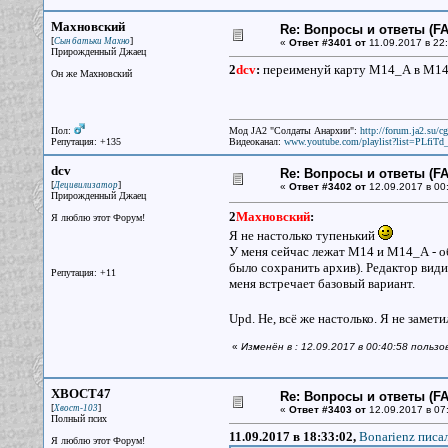
Махновский
Re: Вопросы и ответы (FAQ
[
]
Сын батьки Махно
«
Ответ #3401 от
11.09.2017 в 22:
Прирожденный Джаец
2
dcv
:
переименуй карту М14_А в М1
Он же Махновский
Пол:
Мод JA2 "Солдаты Анархии":
http://forum.ja2.su/
Репутация: +135
Видеоканал:
www.youtube.com/playlist?list=PLfi
dcv
Re: Вопросы и ответы (FAQ
[
]
Децивилизатор
«
Ответ #3402 от
12.09.2017 в 00
Прирожденный Джаец
2
Махновский
:
Я люблю этот Форум!
Я не настолько тупенький
У меня сейчас лежат М14 и М14_А - о
было сохранить архив). Редактор видит
Репутация: +11
меня встречает базовый вариант.
Upd. Не, всё же настолько. Я не замет
«
Изменён в : 12.09.2017 в 00:40:58 польз
XBOCT47
Re: Вопросы и ответы (FAQ
[
]
Хвост-103
«
Ответ #3403 от
12.09.2017 в 07
Полный псих
11.09.2017 в 18:33:02,
Bonarienz писал
Я люблю этот Форум!