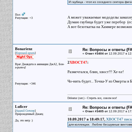
И гаубица - чтоп из соседнего сектора фигач
Пол:
А может уважаемые мододелы замахнут
Репутация: +3
Думаю гаубица будет уже перебор (есл
А вот безоткатка на Хаммере возможно
Bonarienz
Re: Вопросы и ответы (FAQ
[
]
Хороший ариец
«
Ответ #3404 от
12.09.2017 в 12
2
XBOCT47
:
Враг Джавдета в анимации ДжА2, Бон-
а-рьен-ц!
Размечтался, блин, хвост!!! Хе-хе!
Чо-нить будет... Точка-У из Омерты в 
Репутация: +346
Deleatur (лат.) - Стереть все, совсем все!
Luficer
Re: Вопросы и ответы (FAQ
[
]
Аццкий Сотона
«
Ответ #3405 от
12.09.2017 в 17
Прирожденный Джаец
10.09.2017 в 18:49:17,
XBOCT47 писал
Да, это негр :)
для коллекции. Люблю бесшумные винтов