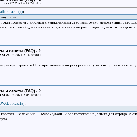
 от
27.02.2021 в 19:24:01 »
ailor писал(a)
:
а ходе игры?
 тогда только его киллеры с уникальными стволами будут недоступны. Зато ша
вых, то к Тони будет сложнее ходить - каждый раз придётся десяток бандюков в
ы и ответы (FAQ) - 2
2 от
28.02.2021 в 14:38:00 »
о распространять НО с оригинальными ресурсами (ну чтобы сразу взял и запуст
ы и ответы (FAQ) - 2
3 от
03.03.2021 в 05:18:07 »
WAD писал(a)
:
квестов- "Заложник"+ "Кубок удачи" и соответственно, опыта для отряда. А еж
лута.