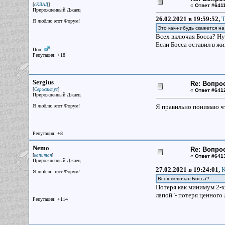
[
]
сКВАД
«
Ответ #6411
Прирожденный Джаец
26.02.2021 в 19:59:52,
T
Я люблю этот Форум!
Это как-нибудь скажется н
Всех включая Босса? Ну
Если Босса оставил в жи
Пол:
Репутация: +18
Sergius
Re: Вопрос
[
]
Сержантус
«
Ответ #641
Прирожденный Джаец
Я люблю этот Форум!
Я правильно понимаю чт
Репутация: +8
Nemo
Re: Вопрос
[
]
капитан
«
Ответ #641
Прирожденный Джаец
27.02.2021 в 19:24:01,
K
Я люблю этот Форум!
Всех включая Босса?
Потеря как минимум 2-х 
лапой"- потеря ценного 
Репутация: +114