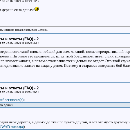
7 от
26.02.2021 в 13:21:12 »
ы дерешься за деньги
аны слышно цоканье копытцев Сотоны.
ы и ответы (FAQ) - 2
8 от
26.02.2021 в 18:24:33 »
ерсии есть такой глюк, он общий для всех локаций: после перепрыгиваний чер
помнит. На ринге это проявляется, когда твой боец выпрыгивает с ринга, наприме
прыгивает канаты, а потом останавливается и деньги не отдаёт. Это твой случа
ия однозначно влияет на выдачу денег. Поэтому я стараюсь завершить бой бли
ы и ответы (FAQ) - 2
9 от
26.02.2021 в 19:59:52 »
uficer писал(a)
:
за деньги
.
один мерк дерется, а деньги должен получать другой, и вот этому-то другому н
KWAD писал(a)
: