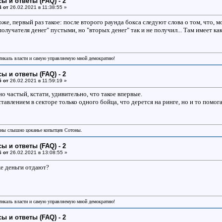
ы и ответы (FAQ) - 2
4 от
26.02.2021 в 11:38:55 »
оже, первый раз такое: после второго раунда бокса следуют слова о том, что, м
получателя денег" пустыми, но "вторых денег" так и не получил... Там имеет как
икаль власти и самую управляемую мной демократию!
ы и ответы (FAQ) - 2
5 от
26.02.2021 в 11:59:19 »
 частый, кстати, удивительно, что такое впервые.
тавлением в секторе только одного бойца, что дерется на ринге, но и то помога
аны слышно цоканье копытцев Сотоны.
ы и ответы (FAQ) - 2
6 от
26.02.2021 в 13:08:55 »
же деньги отдают?
икаль власти и самую управляемую мной демократию!
ы и ответы (FAQ) - 2