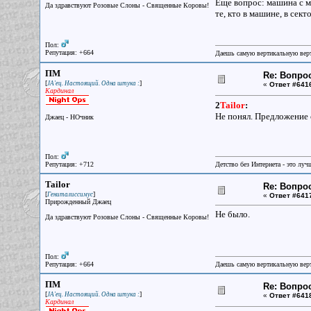
Еще вопрос: машина с ме
Да здравствуют Розовые Слоны - Священные Коровы!
те, кто в машине, в сек
Пол:
Репутация: +664
Даешь самую вертикальную верт
ПМ
Re: Вопрос
[
]
JA'ец. Настоящий. Одна штука :
«
Ответ #641
Кардинал
2
Tailor
:
Не понял. Предложение 
Джаец - НОчник
Пол:
Репутация: +712
Детство без Интернета - это луч
Tailor
Re: Вопрос
[
]
Гениталиссимус
«
Ответ #641
Прирожденный Джаец
Не было.
Да здравствуют Розовые Слоны - Священные Коровы!
Пол:
Репутация: +664
Даешь самую вертикальную верт
ПМ
Re: Вопрос
[
]
JA'ец. Настоящий. Одна штука :
«
Ответ #641
Кардинал