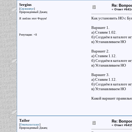
Sergius
Re: Вопрос
[
]
Сержантус
«
Ответ #641
Прирожденный Джаец
Как установить НО с Бу
Я люблю этот Форум!
Вариант 1.
а) Ставим 1.02.
Репутация: +8
б) Создаём в каталоге и
в) Устанавливаем НО
Вариант 2.
а) Ставим 1.12.
б) Создаём в каталоге и
в) Устанавливаем НО
Вариант 3.
а) Ставим 1.12.
б) Создаём в каталоге и
в) Устанавливаем НО
Какой вариант правиль
Tailor
Re: Вопрос
[
]
Гениталиссимус
«
Ответ #641
Прирожденный Джаец