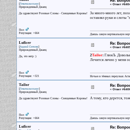
Re: Вопрос
[
]
Гениталиссимус
«
Ответ #640
Прирожденный Джаец
За много-много лет, пох
Да здравствуют Розовые Слоны - Священные Коровы!
оставлял руки и слоты "
Пол:
Репутация: +664
Даешь самую вертикальную верт
Luficer
Re: Вопрос
[
]
Аццкий Сотона
«
Ответ #640
Прирожденный Джаец
2
Tailor
:
ГлюкЪ. Довольно
Да, это негр :)
Лечится лично у меня ос
Пол:
Репутация: +321
Ночью в тёмных переулках Аст
Tailor
Re: Вопрос
[
]
Гениталиссимус
«
Ответ #640
Прирожденный Джаец
А тому, кто дерется, то
Да здравствуют Розовые Слоны - Священные Коровы!
Пол:
Репутация: +664
Даешь самую вертикальную верт
Luficer
Re: Вопрос