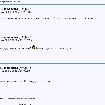
e
-группа по JA в ВК
ы и ответы (FAQ) - 2
1 от
22.01.2021 в 22:28:38 »
ию и говорю. нет посылок. весь сектор обыскал. заказываю правильно.
ы и ответы (FAQ) - 2
2 от
09.02.2021 в 17:24:37 »
в шкуры аки с кошаков?
Болтун купит на эликсиры?
ы и ответы (FAQ) - 2
3 от
10.02.2021 в 15:08:18 »
астины делаются. Но "шкурить" низзя.
шее, что могла подарить нам жизнь.