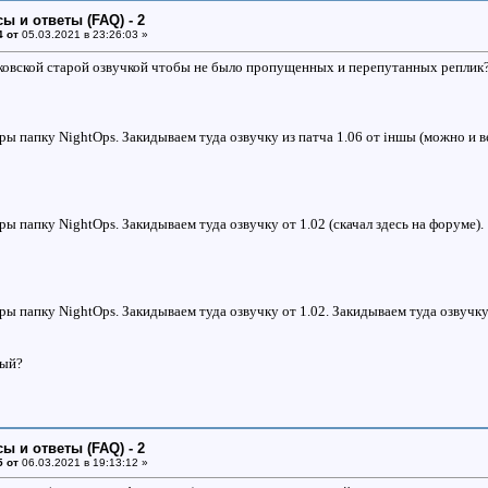
ы и ответы (FAQ) - 2
4 от
05.03.2021 в 23:26:03 »
ковской старой озвучкой чтобы не было пропущенных и перепутанных реплик
гры папку NightOps. Закидываем туда озвучку из патча 1.06 от iншы (можно и ве
гры папку NightOps. Закидываем туда озвучку от 1.02 (скачал здесь на форуме).
гры папку NightOps. Закидываем туда озвучку от 1.02. Закидываем туда озвучку
ный?
ы и ответы (FAQ) - 2
5 от
06.03.2021 в 19:13:12 »