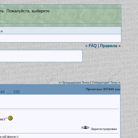
ть. Пожалуйста, выберите:
ия
«
FAQ
|
Правила
»
«
Предыдущая Тема
|
Следующая Тема
»
Прочитано 957640 раз
144
...
155
 нет"
Зарегистрирован
на сей форум=)