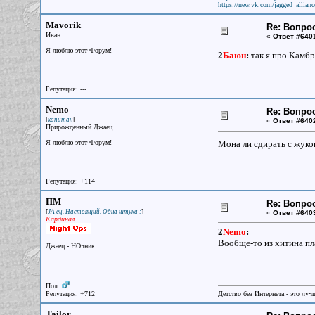
https://new.vk.com/jagged_allianc
Mavorik
Re: Вопрос
Иван
«
Ответ #640
Я люблю этот Форум!
2
Баюн
:
так я про Камбр
Репутация: ---
Nemo
Re: Вопрос
[
]
капитан
«
Ответ #640
Прирожденный Джаец
Я люблю этот Форум!
Мона ли сдирать с жуко
Репутация: +114
ПМ
Re: Вопрос
[
]
JA'ец. Настоящий. Одна штука :
«
Ответ #640
Кардинал
2
Nemo
:
Вообще-то из хитина пл
Джаец - НОчник
Пол:
Репутация: +712
Детство без Интернета - это луч
Tailor