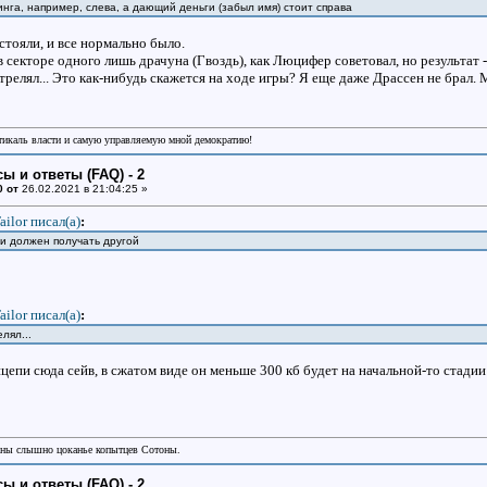
инга, например, слева, а дающий деньги (забыл имя) стоит справа
 стояли, и все нормально было.
 секторе одного лишь драчуна (Гвоздь), как Люцифер советовал, но результат - 
трелял... Это как-нибудь скажется на ходе игры? Я еще даже Драссен не брал. 
икаль власти и самую управляемую мной демократию!
ы и ответы (FAQ) - 2
0 от
26.02.2021 в 21:04:25 »
ailor писал(a)
:
ги должен получать другой
ailor писал(a)
:
лял...
епи сюда сейв, в сжатом виде он меньше 300 кб будет на начальной-то стадии 
аны слышно цоканье копытцев Сотоны.
ы и ответы (FAQ) - 2