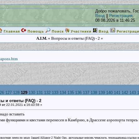
Добро пожаловать, Гос
Вход
||
Регистрация
.
08.08.2026 в 11:46:25
Главная
Помощь
Поиск
Участники
Вход
Регистрац
A.I.M.
« Вопросы и ответы (FAQ) - 2 »
eapons.htm
26
127
128
129
130
131
132
133
134
135
136
137
138
139
140
141
142
143
ы и ответы (FAQ) - 2
0 от
22.01.2021 в 16:43:58 »
 надо вставить
еми функциями и квестами перенесен в Камбрию, в Драссене аэропорта тепреь
овостная лента по моду Jagged Alliance 2 Night Ops. актуальные версии,ченжлоги, техподдержка.ссылки 