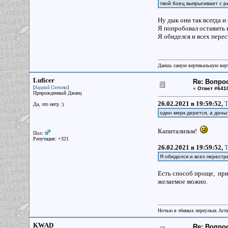
твой боец выпрыгивает с р
Ну дык они так всегда и
Я попробовал оставить в
Я обиделся и всех перес
Даешь самую вертикальную верт
Luficer
Re: Вопрос
[
]
Аццкий Сотона
«
Ответ #641
Прирожденный Джаец
26.02.2021 в 19:59:52,
T
Да, это негр :)
один мерк дерется, а день
Капитализьм!
Пол:
Репутация: +321
26.02.2021 в 19:59:52,
T
Я обиделся и всех перестре
Есть способ проще, приц
желаемое можно.
Ночью в тёмных переулках Аст
KWAD
Re: Вопрос