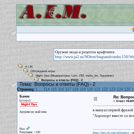
Оружие мода и рецепты крафтинга:
http://www.ja2.su/NOtest/bugsandcrashs/150/W
A.I.M.
Обсуждаем игры
Night Ops
(Модераторы:
Lion
,
ПМ
,
maks_tm
,
Терапевт
)
Вопросы и ответы (FAQ) - 2
Тема:
Вопросы и ответы (FAQ) - 2
Страниц:
1
...
114
115
116
117
118
119
120
121
122
123
124
125
1
Баюн
Re: Вопрос
[
]
котяра
«
Ответ #640
в мануал первой фразой
Арурико-но акай неко
"Аэропорт вместе со вс
Пол:
Репутация: +185
https://new.vk.com/ja2nonews
- н