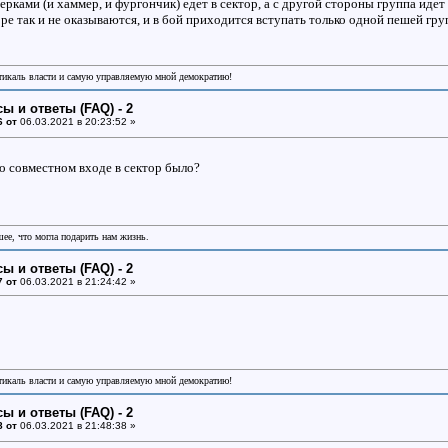
рками (и хаммер, и фургончик) едет в сектор, а с другой стороны группа иде
торе так и не оказываются, и в бой приходится вступать только одной пешей гр
икаль власти и самую управляемую мной демократию!
ы и ответы (FAQ) - 2
6 от
06.03.2021 в 20:23:52 »
о совместном входе в сектор было?
шее, что могла подарить нам жизнь.
ы и ответы (FAQ) - 2
7 от
06.03.2021 в 21:24:42 »
икаль власти и самую управляемую мной демократию!
ы и ответы (FAQ) - 2
8 от
06.03.2021 в 21:48:38 »