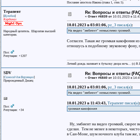
Послание апостола Иакова (глава 1, стих 5).
Терапевт
Re: Вопросы и ответы (FAQ)
[
]
Кулибин
«
Ответ #6839 от
10.01.2023 в 11:4
Кардинал
10.01.2023 в 03:01:06,
pz_3 писал(a)
:
На видео "эмбиент" немыслимо громкий.
Народный целитель. Шарлатан высшей
категории.
Согласен. Такая же громкая какофония из
отношусь к подобному звуковому фону, п
Пол:
Репутация: +1207
Летний дождь наливает в бутылку двора ночь... (с) В
SDV
Re: Вопросы и ответы (FAQ)
[
]
Самосад для Верующих
«
Ответ #6840 от
10.01.2023 в 14:4
Прирожденный Джаец
10.01.2023 в 03:01:06,
pz_3 писал(a)
:
На видео "эмбиент" немыслимо громкий.
10.01.2023 в 11:43:43,
Терапевт писал(a)
Пол:
громкая какофония
Репутация: +34
Ну, эмбиент на видео громкий, скорее в
сделан. Тем не менее в некоторых, чис
в Сан-Моне, шум ночного клуба там же, з