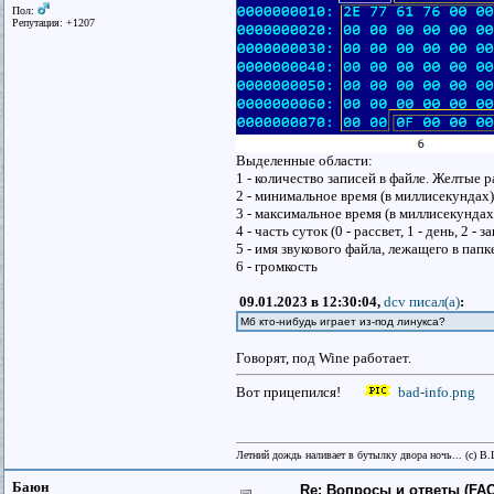
Пол:
Репутация: +1207
Выделенные области:
1 - количество записей в файле. Желтые ра
2 - минимальное время (в миллисекундах
3 - максимальное время (в миллисекундах
4 - часть суток (0 - рассвет, 1 - день, 2 - за
5 - имя звукового файла, лежащего в па
6 - громкость
09.01.2023 в 12:30:04,
dcv писал(a)
:
Мб кто-нибудь играет из-под линукса?
Говорят, под Wine работает.
Вот прицепился!
bad-info.png
Летний дождь наливает в бутылку двора ночь... (с) В
Баюн
Re: Вопросы и ответы (FAQ)