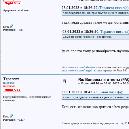
08.01.2023 в 18:26:20,
Терапевт писал(a)
Арурико-но акай неко
hex-редактором. Но там внутри ничего интерес
а как тогда сделать такие же для остальн
Пол:
Репутация: +185
08.01.2023 в 18:26:20,
Терапевт писал(a
Само по себе горение - беззвучно.
факт. просто хочу разнообразить звуково
https://new.vk.com/ja2nonews
- новостная лента по моду
https://new.vk.com/jagged_alliance
-группа по JA в ВК
Терапевт
Re: Вопросы и ответы (FAQ)
[
]
Кулибин
«
Ответ #6830 от
08.01.2023 в 20:0
Кардинал
08.01.2023 в 18:42:23,
Баюн писал(a)
:
Народный целитель. Шарлатан высшей
а как тогда сделать такие же для остальных т
категории.
Если есть желание ковыряться с hex-ред
Пол:
Репутация: +1207
Летний дождь наливает в бутылку двора ночь... (с) В