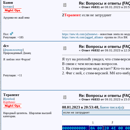
Баюн
Re: Вопросы и ответы (FAQ)
[
]
котяра
«
Ответ #6831 от
08.01.2023 в 20:5
2
Терапевт
:
если не затруднит
Арурико-но акай неко
Пол:
https://new.vk.com/ja2nonews
- новостная лента по моду
Репутация: +185
https://new.vk.com/jagged_alliance
-группа по JA в ВК
dcv
Re: Вопросы и ответы (FAQ)
[
]
Децивилизатор
«
Ответ #6832 от
09.01.2023 в 12:3
Прирожденный Джаец
Я тут на protondb увидел, что стим-верси
Я люблю этот Форум!
В связи с чем несколько вопросов.
1. На стим-версию мод встает? Кто-то в
2. Фиг с ней, с стим-версией. Мб кто-ниб
Репутация: +11
Терапевт
Re: Вопросы и ответы (FAQ)
[
]
Кулибин
«
Ответ #6833 от
09.01.2023 в 15:0
Кардинал
08.01.2023 в 20:53:48,
Баюн писал(a)
:
если не затруднит
Народный целитель. Шарлатан высшей
категории.