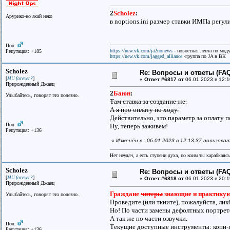
2
Scholez
:
Арурико-но акай неко
в noptions.ini размер ставки ИМПа регул
Пол:
https://new.vk.com/ja2nonews
- новостная лента по моду
Репутация: +185
https://new.vk.com/jagged_alliance
-группа по JA в ВК
Scholez
Re: Вопросы и ответы (FAQ)
[
]
MU forever?
«
Ответ #6817 от
06.01.2023 в 12:1
Прирожденный Джаец
2
Баюн
:
Улыбайтесь, говорят это полезно.
Там ставка за создание же.
А я про оплату по ходу.
Действительно, это параметр за оплату п
Пол:
Ну, теперь заживем!
Репутация: +136
«
Изменён в : 06.01.2023 в 12:13:37 пользова
Нет неудач, а есть ступени духа, по коим ты карабкаяс
Scholez
Re: Вопросы и ответы (FAQ)
[
]
MU forever?
«
Ответ #6818 от
06.01.2023 в 20:1
Прирожденный Джаец
Граждане
читеры
знающие и практику
Улыбайтесь, говорят это полезно.
Проведите (или ткните), пожалуйста, лик
Но! По части замены дефолтных портретов
А так же по части озвучки.
Пол:
Текущие доступные инструменты: копи-п
Репутация: +136