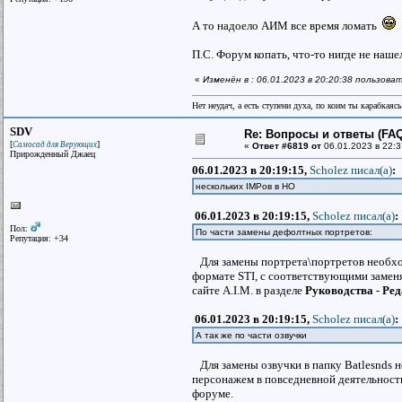
А то надоело АИМ все время ломать
П.С. Форум копать, что-то нигде не наше
«
Изменён в : 06.01.2023 в 20:20:38 пользова
Нет неудач, а есть ступени духа, по коим ты карабкаяс
SDV
Re: Вопросы и ответы (FAQ)
[
]
Самосад для Верующих
«
Ответ #6819 от
06.01.2023 в 22:3
Прирожденный Джаец
06.01.2023 в 20:19:15,
Scholez писал(a)
:
нескольких IMPов в НО
06.01.2023 в 20:19:15,
Scholez писал(a)
:
Пол:
По части замены дефолтных портретов:
Репутация: +34
Для замены портрета\портретов необход
формате STI, с соответствующими заменя
сайте A.I.M. в разделе
Руководства
-
Ред
06.01.2023 в 20:19:15,
Scholez писал(a)
:
А так же по части озвучки
Для замены озвучки в папку Batlesnds н
персонажем в повседневной деятельности п
форуме.