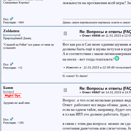
лояльности на протяжении всей игры? За
Священные Коровы!
Пол:
Репутация: +664
Даешь самую вертикальную вертикаль власти и самую
Zoldatten
Re: Вопросы и ответы (FAQ)
[
]
капитулирен
«
Ответ #6846 от
11.01.2023 в 12:0
Прирожденный Джаец
Вот как раз в Сан моне одними шумами ж
"Стражей на Рейне" все равно от меня не
услышите.
должны быть ещё и шумы петухов в куря
А в соответствии с квази-латиноамерика
на ногах - вот тогда гештальтъ!
Пол:
«
Изменён в : 11.01.2023 в 12:39:48 пользоват
Репутация: +15
Ei warum? Ei darum!
Баюн
Re: Вопросы и ответы (FAQ)
[
]
котяра
«
Ответ #6847 от
14.01.2023 в 14:5
Вопрос: а что если несколько разных вид
Арурико-но акай неко
Ответ: работают все виды облака: дым, с
если на одном тайле, например, будет огон
я хз как ИРЛ это должно работать. будет 
Пол:
Репутация: +185
в связи с этим два вопроса: можно ли с
сочетания дым+огонь или слеза+огонь. бо