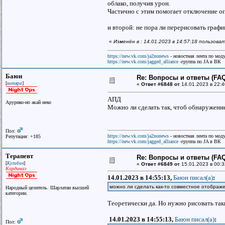
облако, получив урон.
Частично с этим помогает отключение 
и второй: не пора ли перерисовать графи
«
Изменён в : 14.01.2023 в 14:57:18 пользов
https://new.vk.com/ja2nonews
- новостная лента по моду
https://new.vk.com/jagged_alliance
-группа по JA в ВК
Баюн
Re: Вопросы и ответы (FAQ)
[
]
котяра
«
Ответ #6848 от
14.01.2023 в 22:4
АПД
Арурико-но акай неко
Можно ли сделать так, чтоб обнаружение
Пол:
https://new.vk.com/ja2nonews
- новостная лента по моду
Репутация: +185
https://new.vk.com/jagged_alliance
-группа по JA в ВК
Терапевт
Re: Вопросы и ответы (FAQ)
[
]
Кулибин
«
Ответ #6849 от
15.01.2023 в 00:3
Кардинал
14.01.2023 в 14:55:13,
Баюн писал(a)
:
можно ли сделать как-то совместное отображе
Народный целитель. Шарлатан высшей
категории.
Теоретически да. Но нужно рисовать та
14.01.2023 в 14:55:13,
Баюн писал(a)
:
Пол: