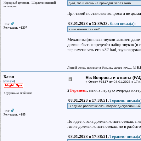
Народный целитель. Шарлатан высшей
дым, газ и огонь не проходят через окна.
категории.
При такой постановке вопроса и не долж
08.01.2023 в 15:39:33,
Баюн писал(a)
:
Пол:
Репутация: +1207
а мы можем так же?
Механизм фоновых звуков заложен даже в
должен быть определён набор звуков (в с
переименовать его в 32.bad, звук окружа
Летний дождь наливает в бутылку двора ночь... (с) В
Баюн
Re: Вопросы и ответы (FAQ)
[
]
котяра
«
Ответ #6827 от
08.01.2023 в 17:4
2
Терапевт
:
меня в первую очередь интер
Арурико-но акай неко
08.01.2023 в 17:38:51,
Терапевт писал(a
В случае разбитых окон вопрос дискуссионный
Пол:
Репутация: +185
По идее, огонь должен лопать стекла, а 
газ не должен лопать стекла, но в разби
08.01.2023 в 17:38:51,
Терапевт писал(a