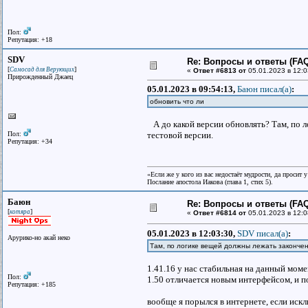
Пол:
Репутация: +18
SDV
Re: Вопросы и ответы (FAQ)
[
]
Самосад для Верующих
«
Ответ #6813 от
05.01.2023 в 12:0
Прирожденный Джаец
05.01.2023 в 09:54:13,
Баюн писал(a)
:
обновить что ли
А до какой версии обновлять? Там, по 
Пол:
тестовой версии.
Репутация: +34
«Если же у кого из вас недостаёт мудрости, да просит 
Послание апостола Иакова (глава 1, стих 5).
Баюн
Re: Вопросы и ответы (FAQ)
[
]
котяра
«
Ответ #6814 от
05.01.2023 в 12:0
05.01.2023 в 12:03:30,
SDV писал(a)
:
Арурико-но акай неко
Там, по логике вещей должны лежать закончен
1.41.16 у нас стабильная на данный моме
Пол:
1.50 отличается новым интерфейсом, и пок
Репутация: +185
вообще я порылся в интернете, если иск