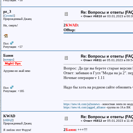
Репутация: +18
pz_3
Re: Вопросы и ответы (FAQ)
[
]
Сусаний
«
Ответ #6810 от
03.01.2023 в 00:3
Прирожденный Джаец
2
KWAD
:
Ня, смерть!
Offtop:
Пол:
Репутация: +57
Баюн
Re: Вопросы и ответы (FAQ)
[
]
котяра
«
Ответ #6811 от
05.01.2023 в 09:5
Вопрос: Да где вы берете старые версии N
Арурико-но акай неко
Ответ: забиваю в Гугл "Моды на ja 2". пе
Ночные операции v 1.11
Надо бы хоть на родном сайте обновить 
Пол:
Репутация: +185
https://new.vk.com/ja2nonews
- новостная лента по моду
https://new.vk.com/jagged_alliance
-группа по JA в ВК
KWAD
Re: Вопросы и ответы (FAQ)
[
]
сКВАД
«
Ответ #6812 от
05.01.2023 в 11:4
Прирожденный Джаец
2
Баюн
:
+++!!!
Я люблю этот Форум!