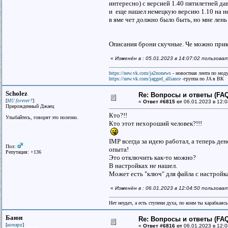
интересно) с версией 1.40 пятилетней дав
и еще нашел немецкую версию 1.10 на н
в яме чет должно было быть, но мне лен
Описания брони скучные. Че можно при
«
Изменён в : 05.01.2023 в 14:07:02 пользов
https://new.vk.com/ja2nonews
- новостная лента по моду
https://new.vk.com/jagged_alliance
-группа по JA в ВК
Scholez
Re: Вопросы и ответы (FAQ)
[
]
MU forever?
«
Ответ #6815 от
06.01.2023 в 12:0
Прирожденный Джаец
Кто?!!
Улыбайтесь, говорят это полезно.
Кто этот нехороший человек?!!!
IMP всегда за идею работал, а теперь де
Пол:
опыта!
Репутация: +136
Это отключить как-то можно?
В настройках не нашел.
Может есть "ключ" для файла с настройк
«
Изменён в : 06.01.2023 в 12:04:50 пользова
Нет неудач, а есть ступени духа, по коим ты карабкаяс
Баюн
Re: Вопросы и ответы (FAQ)
[
]
котяра
«
Ответ #6816 от
06.01.2023 в 12:0