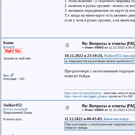
1. телосложение - у обычного мирняка так
2. наличие в руках оружия - может, не в
3. активное передвижение по карте (в пои
Т.е. когда на мини-карте есть активно д
если у чела в руках оружие, а на мини-ка
Баюн
Re: Вопросы и ответы (FAQ)
[
]
котяра
«
Ответ #6803 от
11.12.2022 в 00:4
10.12.2022 в 23:10:24,
Stalker452 писал(a
Арурико-но акай неко
а террористов в разговоре можно вычислить?
При разговоре с неопознанным террорист
повесит бейдж.
Пол:
Репутация: +185
https://new.vk.com/ja2nonews
- новостная лента по моду
https://new.vk.com/jagged_alliance
-группа по JA в ВК
Stalker452
Re: Вопросы и ответы (FAQ)
[
]
452-й и последний
«
Ответ #6804 от
11.12.2022 в 13:2
Прирожденный Джаец
11.12.2022 в 00:45:05,
Баюн писал(a)
:
В начале пути...
При разговоре с неопознанным террористом по
повесит бейдж.