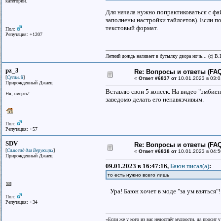
категории.
Для начала нужно попрактиковаться с фай
заполнены настройки тайлсетов). Если п
текстовый формат.
Пол:
Репутация: +1207
Летний дождь наливает в бутылку двора ночь... (с) В
pz_3
Re: Вопросы и ответы (FAQ)
[
]
Сусаний
«
Ответ #6837 от
10.01.2023 в 03:0
Прирожденный Джаец
Вставлю свои 5 копеек. На видео "эмбиен
Ня, смерть!
заведомо делать его ненавязчивым.
Пол:
Репутация: +57
SDV
Re: Вопросы и ответы (FAQ)
[
]
Самосад для Верующих
«
Ответ #6838 от
10.01.2023 в 04:5
Прирожденный Джаец
09.01.2023 в 16:47:16,
Баюн писал(a)
:
то есть нужно всего лишь
Ура! Баюн хочет в моде "за ум взяться"! 
Пол:
Репутация: +34
«Если же у кого из вас недостаёт мудрости, да просит 