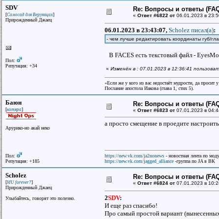
SDV
Re: Вопросы и ответы (FAQ)
[
]
Самосад для Верующих
«
Ответ #6822 от
06.01.2023 в 23:5
Прирожденный Джаец
06.01.2023 в 23:43:07,
Scholez писал(a)
:
- чем лучше редактировать координаты губ/гла
В FACES есть текстовый файл - EyesMou
Пол:
Репутация: +34
«
Изменён в : 07.01.2023 в 12:36:41 пользов
«Если же у кого из вас недостаёт мудрости, да просит 
Послание апостола Иакова (глава 1, стих 5).
Баюн
Re: Вопросы и ответы (FAQ)
[
]
котяра
«
Ответ #6823 от
07.01.2023 в 04:4
а просто смещение в проедите настроить
Арурико-но акай неко
Пол:
https://new.vk.com/ja2nonews
- новостная лента по моду
Репутация: +185
https://new.vk.com/jagged_alliance
-группа по JA в ВК
Scholez
Re: Вопросы и ответы (FAQ)
[
]
MU forever?
«
Ответ #6824 от
07.01.2023 в 10:2
Прирожденный Джаец
2
SDV
:
Улыбайтесь, говорят это полезно.
И еще раз спасибо!
Про самый простой вариант (вынесенных 