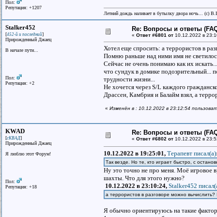
Пол:
Репутация: +1207
Летний дождь наливает в бутылку двора ночь... (с) В
Stalker452
Re: Вопросы и ответы (FAQ)
[
]
452-й и последний
«
Ответ #6801 от
10.12.2022 в 23:1
Прирожденный Джаец
Хотел еще спросить: а террористов в р
В начале пути...
Помню раньше над ними имя не светилось
Сейчас не очень понимаю как их искать..
что сундук в домике подозрительный... п
Пол:
трудности жизни...
Репутация: +2
Не хочется через S/L каждого гражданског
Драссен, Камбрия и Балайм взял, а терро
«
Изменён в : 10.12.2022 в 23:12:54 пользоват
KWAD
Re: Вопросы и ответы (FAQ)
[
]
сКВАД
«
Ответ #6802 от
10.12.2022 в 23:5
Прирожденный Джаец
10.12.2022 в 19:25:01,
Терапевт писал(a)
Я люблю этот Форум!
Так везде. Но те, кто играет быстро, с остано
Ну это точно не про меня. Моё игровое 
шахты. Что для этого нужно?
Пол:
10.12.2022 в 23:10:24,
Stalker452 писал(
Репутация: +18
а террористов в разговоре можно вычислить?
Я обычно ориентируюсь на такие факто