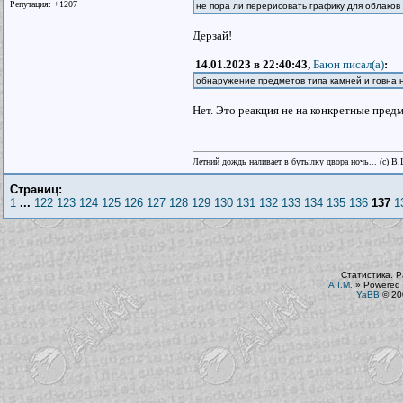
Репутация: +1207
не пора ли перерисовать графику для облаков
Дерзай!
14.01.2023 в 22:40:43,
Баюн писал(a)
:
обнаружение предметов типа камней и говна н
Нет. Это реакция не на конкретные пред
Летний дождь наливает в бутылку двора ночь... (с) В
Страниц:
1
...
122
123
124
125
126
127
128
129
130
131
132
133
134
135
136
137
1
Статистика. Р
A.I.M.
»
Powered 
YaBB
© 200