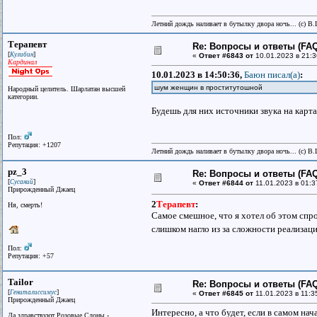
Летний дождь наливает в бутылку двора ночь... (с) В
Терапевт
Re: Вопросы и ответы (FAQ)
[
]
Кулибин
«
Ответ #6843 от
10.01.2023 в 21:3
Кардинал
10.01.2023 в 14:50:36,
Баюн писал(a)
:
шум женщин в проститутошной
Народный целитель. Шарлатан высшей
категории.
Будешь для них источники звука на карт
Пол:
Репутация: +1207
Летний дождь наливает в бутылку двора ночь... (с) В
pz_3
Re: Вопросы и ответы (FAQ)
[
]
Сусаний
«
Ответ #6844 от
11.01.2023 в 01:3
Прирожденный Джаец
2
Терапевт
:
Ня, смерть!
Самое смешное, что я хотел об этом спро
слишком нагло из за сложности реализац
Пол:
Репутация: +57
Tailor
Re: Вопросы и ответы (FAQ)
[
]
Гениталиссимус
«
Ответ #6845 от
11.01.2023 в 11:3
Прирожденный Джаец
Интересно, а что будет, если в самом на
Да здравствуют Розовые Слоны -