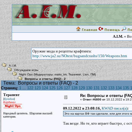
Главная
Помощь
П
A.I.M.
« Воп
Оружие мода и рецепты крафтинга:
http://www.ja2.su/NOtest/bugsandcrashs/150/Weapons.htm
A.I.M.
Обсуждаем игры
Night Ops
(Модераторы:
maks_tm
,
Терапевт
,
Lion
,
ПМ
)
Вопросы и ответы (FAQ) - 2
Тема:
Вопросы и ответы (FAQ) - 2
Страниц:
1
...
122
123
124
125
126
127
128
129
130
131
132
133
134
135
Терапевт
Re: Вопросы и ответы (FAQ)
[
]
Кулибин
«
Ответ #6800 от
10.12.2022 в 19:2
Кардинал
09.12.2022 в 23:08:16,
KWAD писал(a)
:
Народный целитель. Шарлатан высшей
Это на картах ВФ так сделали, или для этого 
категории.
Так везде. Но те, кто играет быстро, с о