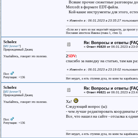
Всякие прочие сюжетные разговоры доба
Mercedt в формате EDT-файла.
Кой-какие инструменты для этого, естест
«
Изменён в : 06.01.2023 в 23:35:27 пользов
«Если же у кого из вас недостаёт мудрости, да просит 
Послание апостола Иакова (глава 1, стих 5).
Scholez
Re: Вопросы и ответы (FAQ)
[
]
MU forever?
«
Ответ #6820 от
06.01.2023 в 23:0
Прирожденный Джаец
2
SDV
:
Улыбайтесь, говорят это полезно.
спасибо за наводку на статью, там как р
«
Изменён в : 06.01.2023 в 23:19:02 пользова
Пол:
Репутация: +136
Нет неудач, а есть ступени духа, по коим ты карабкаяс
Scholez
Re: Вопросы и ответы (FAQ)
[
]
MU forever?
«
Ответ #6821 от
06.01.2023 в 23:4
Прирожденный Джаец
Ха!
Улыбайтесь, говорят это полезно.
Следующий вопрос (ы):
- чем лучше редактировать координаты гу
Все, что нашел на сайте - отсылка к одн
Пол:
Репутация: +136
Нет неудач, а есть ступени духа, по коим ты карабкаяс