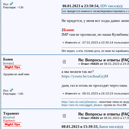
Пол:
06.01.2023 в 23:50:54,
SDV писал(a)
:
Репутация: +136
но придется немного поэксперементировать с
Не придется, у меня все ходы давно зап
2
Баюн
:
IMP там не прописан, но наши Кулибины 
«
Изменён в : 07.01.2023 в 10:30:14 пользова
Нет неудач, а есть ступени духа, по коим ты карабкаяс
Баюн
Re: Вопросы и ответы (FAQ)
[
]
котяра
«
Ответ #6825 от
08.01.2023 в 15:3
а мы можем так же?
Арурико-но акай неко
https://youtu.be/cscfnsaGyjM
дым, газ и огонь не проходят через окна.
Пол:
«
Изменён в : 08.01.2023 в 16:15:23 пользов
Репутация: +185
https://new.vk.com/ja2nonews
- новостная лента по моду
https://new.vk.com/jagged_alliance
-группа по JA в ВК
Терапевт
Re: Вопросы и ответы (FAQ)
[
]
Кулибин
«
Ответ #6826 от
08.01.2023 в 17:3
Кардинал
08.01.2023 в 15:39:33,
Баюн писал(a)
: