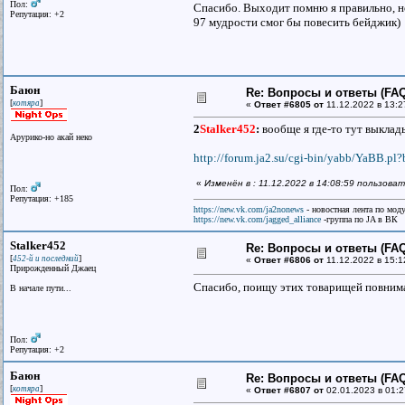
Пол:
Спасибо. Выходит помню я правильно, но 
Репутация: +2
97 мудрости смог бы повесить бейджик)
Баюн
Re: Вопросы и ответы (FAQ)
[
]
котяра
«
Ответ #6805 от
11.12.2022 в 13:2
2
Stalker452
:
вообще я где-то тут выклады
Арурико-но акай неко
http://forum.ja2.su/cgi-bin/yabb/YaBB.pl
«
Изменён в : 11.12.2022 в 14:08:59 пользова
Пол:
Репутация: +185
https://new.vk.com/ja2nonews
- новостная лента по моду
https://new.vk.com/jagged_alliance
-группа по JA в ВК
Stalker452
Re: Вопросы и ответы (FAQ)
[
]
452-й и последний
«
Ответ #6806 от
11.12.2022 в 15:1
Прирожденный Джаец
Спасибо, поищу этих товарищей повним
В начале пути...
Пол:
Репутация: +2
Баюн
Re: Вопросы и ответы (FAQ)
[
]
котяра
«
Ответ #6807 от
02.01.2023 в 01:2