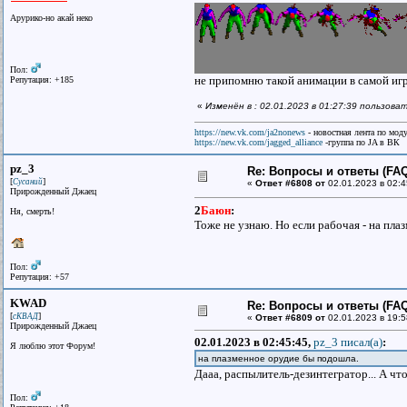
Арурико-но акай неко
Пол:
не припомню такой анимации в самой игр
Репутация: +185
«
Изменён в : 02.01.2023 в 01:27:39 пользов
https://new.vk.com/ja2nonews
- новостная лента по моду
https://new.vk.com/jagged_alliance
-группа по JA в ВК
pz_3
Re: Вопросы и ответы (FAQ)
[
]
Сусаний
«
Ответ #6808 от
02.01.2023 в 02:4
Прирожденный Джаец
2
Баюн
:
Ня, смерть!
Тоже не узнаю. Но если рабочая - на пл
Пол:
Репутация: +57
KWAD
Re: Вопросы и ответы (FAQ)
[
]
сКВАД
«
Ответ #6809 от
02.01.2023 в 19:5
Прирожденный Джаец
02.01.2023 в 02:45:45,
pz_3 писал(a)
:
Я люблю этот Форум!
на плазменное орудие бы подошла.
Дааа, распылитель-дезинтегратор... А чт
Пол: