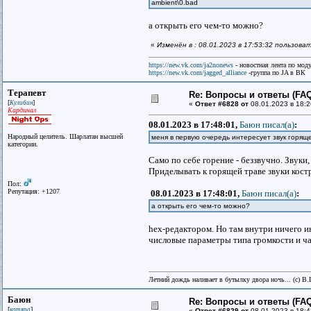
ambient\0.bad
а открыть его чем-то можно?
«
Изменён в : 08.01.2023 в 17:53:32 пользов
https://new.vk.com/ja2nonews
- новостная лента по моду
https://new.vk.com/jagged_alliance
-группа по JA в ВК
Терапевт
Re: Вопросы и ответы (FAQ)
[
]
Кулибин
«
Ответ #6828 от
08.01.2023 в 18:2
Кардинал
08.01.2023 в 17:48:01,
Баюн писал(a)
:
Народный целитель. Шарлатан высшей
меня в первую очередь интересует звук горяще
категории.
Само по себе горение - беззвучно. Звуки
Приделывать к горящей траве звуки кост
Пол:
Репутация: +1207
08.01.2023 в 17:48:01,
Баюн писал(a)
:
а открыть его чем-то можно?
hex-редактором. Но там внутри ничего и
числовые параметры типа громкости и ча
Летний дождь наливает в бутылку двора ночь... (с) В
Баюн
Re: Вопросы и ответы (FAQ)
[
]
котяра
«
Ответ #6829 от
08.01.2023 в 18:4