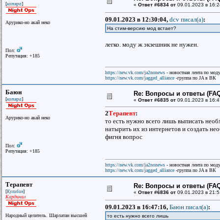
[
]
котяра
«
Ответ #6834 от
09.01.2023 в 16:2
09.01.2023 в 12:30:04,
dcv писал(a)
:
Арурико-но акай неко
На стим-версию мод встает?
легко. моду ж экзешник не нужен.
Пол:
Репутация: +185
https://new.vk.com/ja2nonews
- новостная лента по моду
https://new.vk.com/jagged_alliance
-группа по JA в ВК
Баюн
Re: Вопросы и ответы (FAQ)
[
]
котяра
«
Ответ #6835 от
09.01.2023 в 16:4
2
Терапевт
:
Арурико-но акай неко
то есть нужно всего лишь выписать необ
натырить их из интернетов и создать не
фигня вопрос
Пол:
Репутация: +185
https://new.vk.com/ja2nonews
- новостная лента по моду
https://new.vk.com/jagged_alliance
-группа по JA в ВК
Терапевт
Re: Вопросы и ответы (FAQ)
[
]
Кулибин
«
Ответ #6836 от
09.01.2023 в 21:5
Кардинал
09.01.2023 в 16:47:16,
Баюн писал(a)
:
Народный целитель. Шарлатан высшей
то есть нужно всего лишь