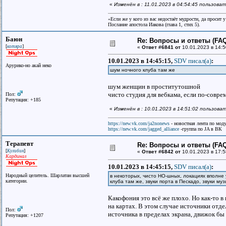
«
Изменён в : 11.01.2023 в 04:54:45 пользова
«Если же у кого из вас недостаёт мудрости, да просит 
Послание апостола Иакова (глава 1, стих 5).
Баюн
Re: Вопросы и ответы (FAQ)
[
]
котяра
«
Ответ #6841 от
10.01.2023 в 14:5
10.01.2023 в 14:45:15,
SDV писал(a)
:
Арурико-но акай неко
шум ночного клуба там же
шум женщин в проститутошной
чисто студия для вебкама, если по-совр
Пол:
Репутация: +185
«
Изменён в : 10.01.2023 в 14:51:02 пользов
https://new.vk.com/ja2nonews
- новостная лента по моду
https://new.vk.com/jagged_alliance
-группа по JA в ВК
Терапевт
Re: Вопросы и ответы (FAQ)
[
]
Кулибин
«
Ответ #6842 от
10.01.2023 в 17:5
Кардинал
10.01.2023 в 14:45:15,
SDV писал(a)
:
Народный целитель. Шарлатан высшей
в некоторых, чисто НО-шных, локациях вполне
категории.
клуба там же, звуки порта в Пескадо, звуки му
Какофония это всё же плохо. Но как-то
на картах. В этом случае источники отд
Пол:
источника в пределах экрана, движок бы
Репутация: +1207