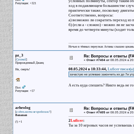
условных полминуты, сектор таким об
Репутация: +321
ход в подавляющем большинстве случа
практически также, поскольку двигатьс
Соответственно, вопросы:
а) возможно ли сократить переход из п
б) (если а - сложно) - можно ли не за
время до четверти минуты (ходит тол
Ночью в тёмных переулках Астаны слышно цокань
pz_3
Re: Вопросы и ответы (FAQ
[
]
Сусаний
«
Ответ #7404 от
08.05.2024 в 20:
Прирожденный Джаец
08.05.2024 в 18:33:44,
Luficer писал(a)
Ня, смерть!
зачастую не успеваю закончить их до 7и ут
А есть куда спешить? Никто ведь не г
Пол:
Репутация: +57
arheolog
Re: Вопросы и ответы (FAQ
[
]
а здесь кости не пробегали?
«
Ответ #7405 от
08.05.2024 в 20
Bananan
2
Luficer
:
(!) +1
Ты за 10 игровых часов не успеваешь 