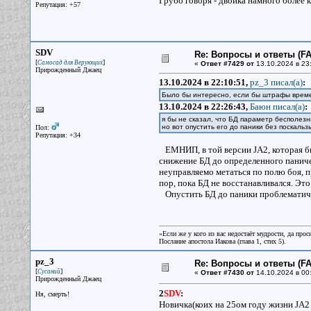
Грубо говоря - двойка намного более 
Репутация: +57
SDV
Re: Вопросы и ответы (FAQ
[
]
Самосад для Верующих
«
Ответ #7429 от
13.10.2024 в 23
Прирожденный Джаец
13.10.2024 в 22:10:51,
pz_3 писал(a)
:
Было бы интересно, если бы штрафы време
13.10.2024 в 22:26:43,
Баюн писал(a)
:
я бы не сказал, что БД параметр бесполез
но вот опустить его до паники без поскаль
Пол:
Репутация: +34
ЕМНИП, в той версии JA2, которая был
снижение БД до определенного паниче
неуправляемо метаться по полю боя, п
пор, пока БД не восстанавливался. Эт
Опустить БД до паники проблематично 
«Если же у кого из вас недостаёт мудрости, да прос
Послание апостола Иакова (глава 1, стих 5).
pz_3
Re: Вопросы и ответы (FAQ
[
]
Сусаний
«
Ответ #7430 от
14.10.2024 в 00
Прирожденный Джаец
2
SDV
:
Ня, смерть!
Новичка(коих на 25ом году жизни JA2 