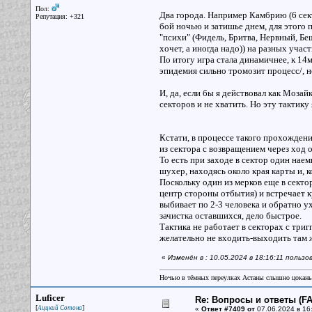
Пол:
Два города. Например Камбрию (6 сект
Репутация: +321
бой ночью и затишье днем, для этого п
"психи" (Фидель, Бритва, Нервный, Бе
хочет, а иногда надо)) на разных участ
По итогу игра стала динамичнее, к 14
эпидемия сильно тромозит процесс/, н
И, да, если бы я действовал как Мозай
секторов и не хватить. Но эту тактику 
Кстати, в процессе такого прохождени
из сектора с возвращением через ход 
То есть при заходе в сектор один наем
шухер, находясь около края карты и, 
Поскольку один из мерков еще в секто
центр стороны отбытия) и встречает к
выбивает по 2-3 человека и обратно у
зачистка оставшихся, дело быстрое.
Тактика не работает в секторах с триг
желательно не входить-выходить там ж
«
Изменён в : 10.05.2024 в 18:16:11 пользо
Ночью в тёмных переулках Астаны слышно цокань
Luficer
Re: Вопросы и ответы (FAQ
[
]
Аццкий Сотона
«
Ответ #7409 от
07.06.2024 в 16