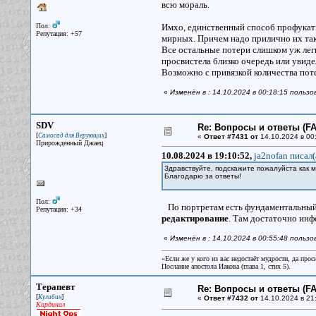
всю мораль.
Пол:
Имхо, единственный способ профукать 
Репутация: +57
мирных. Причем надо прилично их та
Все остальные потери слишком уж лег
просвистела близко очередь или увиде
Возможно с привязкой количества пот
«
Изменён в : 14.10.2024 в 00:18:15 польз
SDV
Re: Вопросы и ответы (FAQ
[
]
Самосад для Верующих
«
Ответ #7431 от
14.10.2024 в 00
Прирожденный Джаец
10.08.2024 в 19:10:52,
ja2nofan писал(
Здравствуйте, подскажите пожалуйста как 
Благодарю за ответы!
Пол:
По портретам есть фундаментальный т
Репутация: +34
редактирование
. Там достаточно инф
«
Изменён в : 14.10.2024 в 00:55:48 польз
«Если же у кого из вас недостаёт мудрости, да прос
Послание апостола Иакова (глава 1, стих 5).
Терапевт
Re: Вопросы и ответы (FAQ
[
]
Кулибин
«
Ответ #7432 от
14.10.2024 в 21
Кардинал