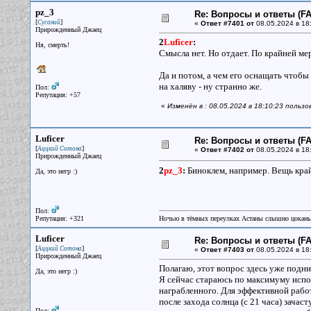
pz_3
Re: Вопросы и ответы (FAQ
[
]
Сусаний
«
Ответ #7401 от
08.05.2024 в 18
Прирожденный Джаец
2
Luficer
:
Ня, смерть!
Смысла нет. Но отдает. По крайней мер
Да и потом, а чем его оснащать чтоб
на халяву - ну странно же.
Пол:
Репутация: +57
«
Изменён в : 08.05.2024 в 18:10:23 польз
Luficer
Re: Вопросы и ответы (FAQ
[
]
Аццкий Сотона
«
Ответ #7402 от
08.05.2024 в 18
Прирожденный Джаец
2
pz_3
:
Биноклем, например. Вещь крайн
Да, это негр :)
Пол:
Репутация: +321
Ночью в тёмных переулках Астаны слышно цокань
Luficer
Re: Вопросы и ответы (FAQ
[
]
Аццкий Сотона
«
Ответ #7403 от
08.05.2024 в 18
Прирожденный Джаец
Полагаю, этот вопрос здесь уже подним
Да, это негр :)
Я сейчас стараюсь по максимуму испол
награбленного. Для эффективной работ
после захода солнца (с 21 часа) зачас
Пол: