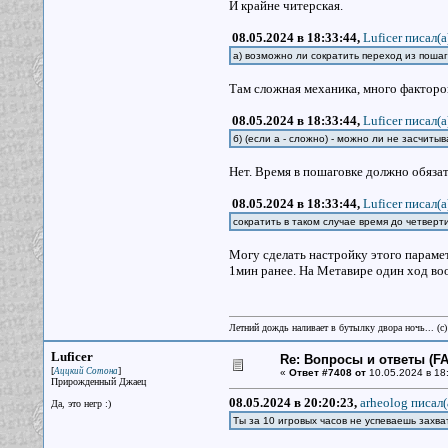
И крайне читерская.
08.05.2024 в 18:33:44,
Luficer писал(a
а) возможно ли сократить переход из пошага
Там сложная механика, много факторов
08.05.2024 в 18:33:44,
Luficer писал(a
б) (если а - сложно) - можно ли не засчит
Нет. Время в пошаговке должно обязат
08.05.2024 в 18:33:44,
Luficer писал(a
сократить в таком случае время до четверт
Могу сделать настройку этого параме
1мин ранее. На Метавире один ход во
Летний дождь наливает в бутылку двора ночь... (с
Luficer
Re: Вопросы и ответы (FAQ
[
]
Аццкий Сотона
«
Ответ #7408 от
10.05.2024 в 18
Прирожденный Джаец
08.05.2024 в 20:20:23,
arheolog писал(
Да, это негр :)
Ты за 10 игровых часов не успеваешь захв