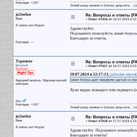
Репутация: +1207
Летний дождь наливает в бутылку двора ночь... (с
ja2nofan
Re: Вопросы и ответы (FAQ
Иван
«
Ответ #7416 от
18.07.2024 в 22
Я люблю этот Форум!
Здравствуйте.
Подскажите пожалуйста, какие бонус
Благодарю за ответы.
Репутация: ---
Терапевт
Re: Вопросы и ответы (FAQ
[
]
Кулибин
«
Ответ #7417 от
18.07.2024 в 23
Кардинал
18.07.2024 в 22:17:13,
ja2nofan писал(
какие бонусы даёт камуфляж одетый на пе
Народный целитель. Шарлатан высшей
категории.
Хуже видно лежащего или сидящего (ос
Пол:
Репутация: +1207
Летний дождь наливает в бутылку двора ночь... (с
ja2nofan
Re: Вопросы и ответы (FAQ
Иван
«
Ответ #7418 от
27.07.2024 в 15
Я люблю этот Форум!
Здравствуйте. Подскажите пожалуйста 
Благодарю за ответы!