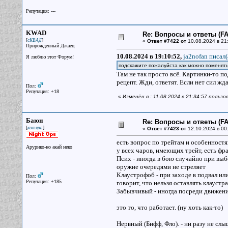
Репутация: ---
KWAD
Re: Вопросы и ответы (FAQ
[
]
сКВАД
«
Ответ #7422 от
10.08.2024 в 21
Прирожденный Джаец
10.08.2024 в 19:10:52,
ja2nofan писал(
Я люблю этот Форум!
подскажите пожалуйста как можно поменять
Там не так просто всё. Картинки-то по
рецепт. Жди, ответят. Если нет сил ж
Пол:
Репутация: +18
«
Изменён в : 11.08.2024 в 21:34:57 поль
Баюн
Re: Вопросы и ответы (FAQ
[
]
котяра
«
Ответ #7423 от
12.10.2024 в 00
есть вопрос по трейтам и особенностям
Арурико-но акай неко
у всех чаров, имеющих трейт, есть фр
Псих - иногда в бою случайно при выб
оружие очередями не стреляет
Клаустрофоб - при заходе в подвал или 
Пол:
Репутация: +185
говорит, что нельзя оставлять клаустр
Забывчивый - иногда посреди движения
это то, что работает. (ну хоть как-то)
Нервный (Бифф, Фло). - ни разу не сл