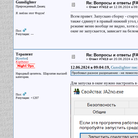
Gunslighter
Re: Вопросы и ответы (FAQ
Прирожденный Джаец
«
Ответ #7412 от
12.06.2024 в 09
Я люблю этот Форум!
Всем привет. Запускаю сборку - стар
также сдвинут в правый нижний угол, 
режиме меню вообще не видно, хотя са
окне не запускается, зависает на бело
Пол:
Репутация: ---
Терапевт
Re: Вопросы и ответы (FAQ
[
]
Кулибин
«
Ответ #7413 от
20.06.2024 в 15
Кардинал
12.06.2024 в 09:04:19,
Gunslighter пис
Пробовал разное разрешение - не помогло, 
Народный целитель. Шарлатан высшей
категории.
Для запуска в окне нужно настроить в
Пол:
Репутация: +1207