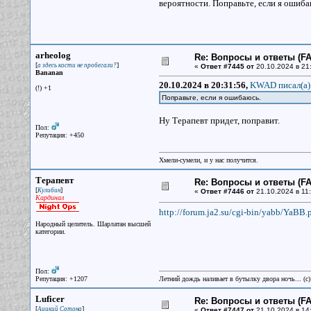
вероятности. Поправьте, если я ошиба
arheolog
Re: Вопросы и ответы (FAQ
[
]
а здесь кости не пробегали?
«
Ответ #7445 от
20.10.2024 в 21
Bananan
20.10.2024 в 20:31:56,
KWAD писал(a)
(!) +1
Поправьте, если я ошибаюсь.
Ну Терапевт придет, поправит.
Пол:
Репутация: +450
Хмели-сумели, и у нас получится.
Терапевт
Re: Вопросы и ответы (FAQ
[
]
Кулибин
«
Ответ #7446 от
21.10.2024 в 11:
Кардинал
http://forum.ja2.su/cgi-bin/yabb/YaBB.
Народный целитель. Шарлатан высшей
категории.
Пол:
Репутация: +1207
Летний дождь наливает в бутылку двора ночь... (с
Luficer
Re: Вопросы и ответы (FAQ
[
]
Аццкий Сотона
«
Ответ #7447 от
21.10.2024 в 14