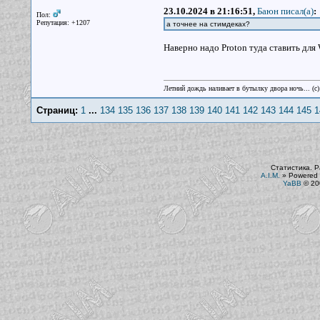
23.10.2024 в 21:16:51,
Баюн писал(a)
:
Пол:
Репутация: +1207
а точнее на стимдеках?
Наверно надо Proton туда ставить для
Летний дождь наливает в бутылку двора ночь... (с
Страниц:
1
...
134
135
136
137
138
139
140
141
142
143
144
145
1
Статистика. Р
A.I.M.
»
Powered 
YaBB
© 200