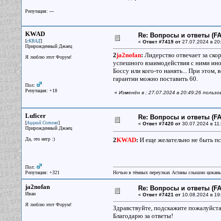
Репутация: ---
KWAD
Re: Вопросы и ответы (FAQ
[
]
сКВАД
«
Ответ #7419 от
27.07.2024 в 20
Прирожденный Джаец
2
ja2nofan
:
Лидерство отвечает за ско
Я люблю этот Форум!
успешного взаимодействия с ними иног
Боссу или кого-то нанять... При этом,
гарантии можно поставить 60.
Пол:
Репутация: +18
«
Изменён в : 27.07.2024 в 20:49:26 поль
Luficer
Re: Вопросы и ответы (FAQ
[
]
Аццкий Сотона
«
Ответ #7420 от
30.07.2024 в 11:
Прирожденный Джаец
Да, это негр :)
2
KWAD
:
И еще желательно не быть 
Пол:
Репутация: +321
Ночью в тёмных переулках Астаны слышно цокань
ja2nofan
Re: Вопросы и ответы (FAQ
Иван
«
Ответ #7421 от
10.08.2024 в 19
Я люблю этот Форум!
Здравствуйте, подскажите пожалуйста
Благодарю за ответы!