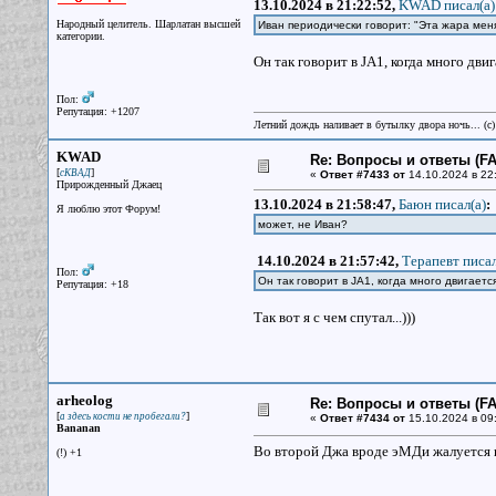
13.10.2024 в 21:22:52,
KWAD писал(a)
Народный целитель. Шарлатан высшей
Иван периодически говорит: "Эта жара меня
категории.
Он так говорит в JA1, когда много дви
Пол:
Репутация: +1207
Летний дождь наливает в бутылку двора ночь... (с
KWAD
Re: Вопросы и ответы (FAQ
[
]
сКВАД
«
Ответ #7433 от
14.10.2024 в 22
Прирожденный Джаец
13.10.2024 в 21:58:47,
Баюн писал(a)
:
Я люблю этот Форум!
может, не Иван?
14.10.2024 в 21:57:42,
Терапевт писал
Пол:
Он так говорит в JA1, когда много двигаетс
Репутация: +18
Так вот я с чем спутал...)))
arheolog
Re: Вопросы и ответы (FAQ
[
]
а здесь кости не пробегали?
«
Ответ #7434 от
15.10.2024 в 09
Bananan
Во второй Джа вроде эМДи жалуется н
(!) +1