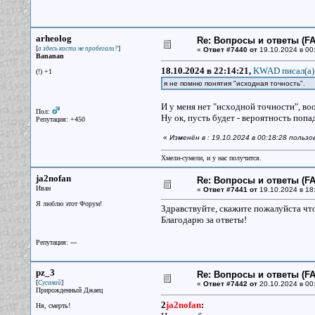
arheolog
Re: Вопросы и ответы (FAQ
[
]
а здесь кости не пробегали?
«
Ответ #7440 от
19.10.2024 в 00
Bananan
18.10.2024 в 22:14:21,
KWAD писал(a)
(!) +1
я не помню понятия "исходная точность".
И у меня нет "исходной точности", воо
Пол:
Ну ок, пусть будет - вероятность поп
Репутация: +450
«
Изменён в : 19.10.2024 в 00:18:28 пользо
Хмели-сумели, и у нас получится.
ja2nofan
Re: Вопросы и ответы (FAQ
Иван
«
Ответ #7441 от
19.10.2024 в 18
Я люблю этот Форум!
Здравствуйте, скажите пожалуйста что
Благодарю за ответы!
Репутация: ---
pz_3
Re: Вопросы и ответы (FAQ
[
]
Сусаний
«
Ответ #7442 от
20.10.2024 в 00
Прирожденный Джаец
2
ja2nofan
:
Ня, смерть!