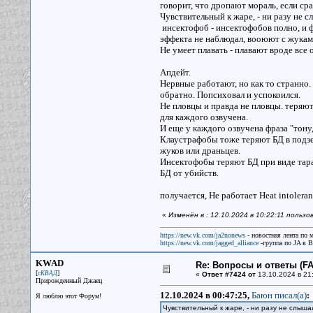
говорит, что дропают мораль, если ср
Чувствительный к жаре, - ни разу не 
инсектофоб - инсектофобов полно, и ф
эффекта не наблюдал, вооюют с жуками
Не умеет плавать - плавают вроде все 
Апдейт.
Нервные работают, но как то странно.
обратно. Попсиховал и успокоился.
Не пловцы и правда не пловцы. теряют
для каждого озвучена.
И еще у каждого озвучена фраза "тону,
Клаустрафобы тоже теряют БД в подзе
жуков или драньцев.
Инсектофобы теряют БД при виде тара
БД от убийств.
получается, Не работает Heat intolera
«
Изменён в : 12.10.2024 в 10:22:11 польз
https://new.vk.com/ja2nonews
- новостная лента по 
https://new.vk.com/jagged_alliance
-группа по JA в 
KWAD
Re: Вопросы и ответы (FAQ
[
]
сКВАД
«
Ответ #7424 от
13.10.2024 в 21
Прирожденный Джаец
12.10.2024 в 00:47:25,
Баюн писал(a)
:
Я люблю этот Форум!
Чувствительный к жаре, - ни разу не слыш