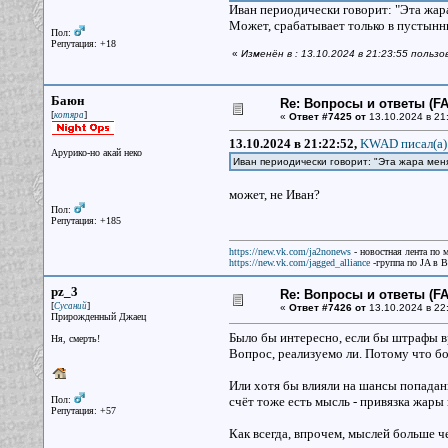
Иван периодически говорит: "Эта жара 
Может, срабатывает только в пустынн
Пол:
Репутация: +18
«
Изменён в : 13.10.2024 в 21:23:55 поль
Баюн
Re: Вопросы и ответы (FAQ
[
]
котяра
«
Ответ #7425 от
13.10.2024 в 21
13.10.2024 в 21:22:52,
KWAD писал(a)
Арурико-но акай неко
Иван периодически говорит: "Эта жара мен
может, не Иван?
Пол:
Репутация: +185
https://new.vk.com/ja2nonews
- новостная лента по 
https://new.vk.com/jagged_alliance
-группа по JA в 
pz_3
Re: Вопросы и ответы (FAQ
[
]
Сусаний
«
Ответ #7426 от
13.10.2024 в 22
Прирожденный Джаец
Было бы интересно, если бы штрафы 
Ня, смерть!
Вопрос, реализуемо ли. Потому что бо
Или хотя бы влияли на шансы попадани
Пол:
счёт тоже есть мысль - привязка жары
Репутация: +57
Как всегда, впрочем, мыслей больше ч