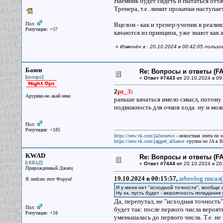
Наемник будет сидеть и пытаться отт
Тренера, т.е. лимит прокачки наступае
Пол:
Вцелом - как и тренер-ученик в реали
Репутация: +57
качаются из принципа, уже знают как а
«
Изменён в : 20.10.2024 в 00:42:05 польз
Баюн
Re: Вопросы и ответы (FAQ
[
]
котяра
«
Ответ #7443 от
20.10.2024 в 09
2
pz_3
:
Арурико-но акай неко
раньше качаться имело смысл, потому 
подвижность для очков хода. ну и може
Пол:
Репутация: +185
https://new.vk.com/ja2nonews
- новостная лента по 
https://new.vk.com/jagged_alliance
-группа по JA в 
KWAD
Re: Вопросы и ответы (FAQ
[
]
сКВАД
«
Ответ #7444 от
20.10.2024 в 20
Прирожденный Джаец
19.10.2024 в 00:15:57,
arheolog писал(
Я люблю этот Форум!
И у меня нет "исходной точности", вообще с
Ну ок, пусть будет - вероятность попадани
Да, перепутал, не "исходная точность"
Пол:
будет так: после первого числа вероят
Репутация: +18
уменьшалась до первого числа. Т.е. не