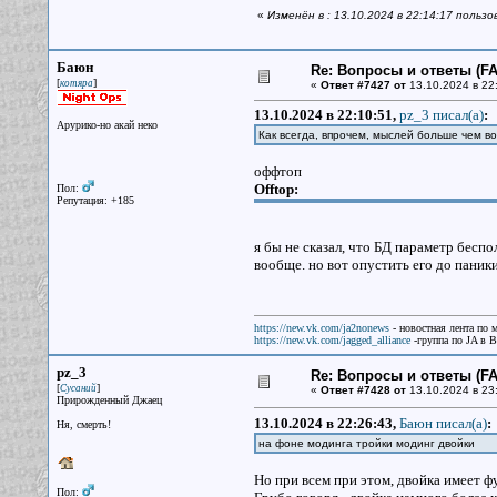
«
Изменён в : 13.10.2024 в 22:14:17 польз
Баюн
Re: Вопросы и ответы (FAQ
[
]
котяра
«
Ответ #7427 от
13.10.2024 в 22
13.10.2024 в 22:10:51,
pz_3 писал(a)
:
Арурико-но акай неко
Как всегда, впрочем, мыслей больше чем в
оффтоп
Offtop:
Пол:
Репутация: +185
я бы не сказал, что БД параметр бес
вообще. но вот опустить его до паник
https://new.vk.com/ja2nonews
- новостная лента по 
https://new.vk.com/jagged_alliance
-группа по JA в 
pz_3
Re: Вопросы и ответы (FAQ
[
]
Сусаний
«
Ответ #7428 от
13.10.2024 в 23
Прирожденный Джаец
13.10.2024 в 22:26:43,
Баюн писал(a)
:
Ня, смерть!
на фоне модинга тройки модинг двойки
Но при всем при этом, двойка имеет фу
Пол: