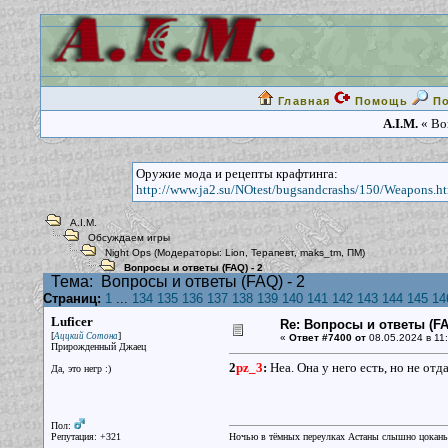
Главная
Помощь
П
A.I.M.
« Воп
Оружие мода и рецепты крафтинга:
http://www.ja2.su/NOtest/bugsandcrashs/150/Weapons.h
A.I.M.
Обсуждаем игры
Night Ops
(Модераторы:
Lion
,
Терапевт
,
maks_tm
,
ПМ
)
Вопросы и ответы (FAQ) - 2
Тема:
Вопросы и ответы (FAQ) - 2
Страниц:
1
...
134
135
136
137
138
139
140
141
142
143
144
145
14
Luficer
Re: Вопросы и ответы (FAQ
[
]
Аццкий Сотона
«
Ответ #7400 от
08.05.2024 в 11:
Прирожденный Джаец
2
pz_3
:
Неа. Она у него есть, но не отд
Да, это негр :)
Пол:
Репутация: +321
Ночью в тёмных переулках Астаны слышно цокань