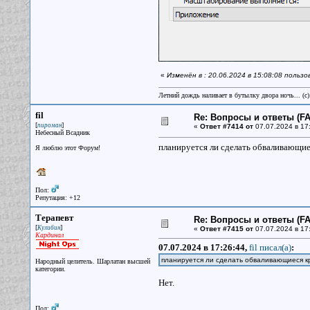
«
Изменён в : 20.06.2024 в 15:08:08 польз
Летний дождь наливает в бутылку двора ночь... (с
fil
Re: Вопросы и ответы (FAQ
[
]
пироман
«
Ответ #7414 от
07.07.2024 в 17
Небесный Всадник
планируется ли сделать обваливающиес
Я люблю этот Форум!
Пол:
Репутация: +12
Терапевт
Re: Вопросы и ответы (FAQ
[
]
Кулибин
«
Ответ #7415 от
07.07.2024 в 17
Кардинал
07.07.2024 в 17:26:44,
fil писал(a)
:
планируется ли сделать обваливающиеся 
Народный целитель. Шарлатан высшей
категории.
Нет.
Пол: