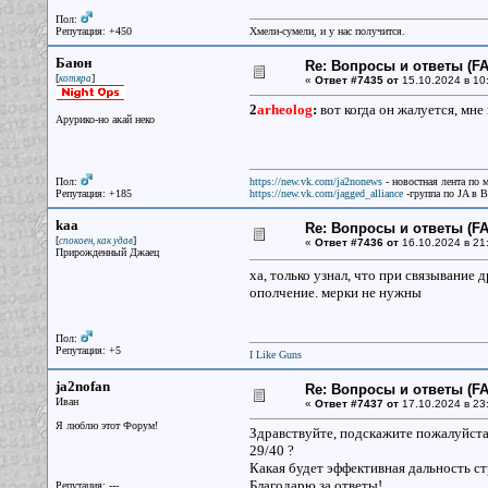
Пол:
Репутация: +450
Хмели-сумели, и у нас получится.
Баюн
Re: Вопросы и ответы (FAQ
[
]
котяра
«
Ответ #7435 от
15.10.2024 в 10
2
arheolog
:
вот когда он жалуется, мне
Арурико-но акай неко
Пол:
https://new.vk.com/ja2nonews
- новостная лента по 
Репутация: +185
https://new.vk.com/jagged_alliance
-группа по JA в 
kaa
Re: Вопросы и ответы (FAQ
[
]
спокоен, как удав
«
Ответ #7436 от
16.10.2024 в 21
Прирожденный Джаец
ха, только узнал, что при связывание 
ополчение. мерки не нужны
Пол:
Репутация: +5
I Like Guns
ja2nofan
Re: Вопросы и ответы (FAQ
Иван
«
Ответ #7437 от
17.10.2024 в 23
Я люблю этот Форум!
Здравствуйте, подскажите пожалуйста
29/40 ?
Какая будет эффективная дальность с
Благодарю за ответы!
Репутация: ---