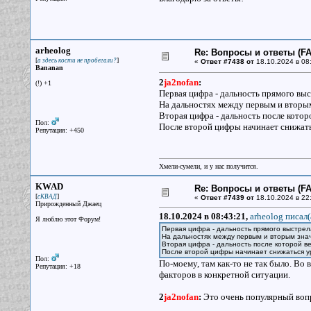
arheolog
Re: Вопросы и ответы (FAQ
[
]
а здесь кости не пробегали?
«
Ответ #7438 от
18.10.2024 в 08
Bananan
2
ja2nofan
:
(!) +1
Первая цифра - дальность прямого вы
На дальностях между первым и вторым
Вторая цифра - дальность после кото
Пол:
После второй цифры начинает снижать
Репутация: +450
Хмели-сумели, и у нас получится.
KWAD
Re: Вопросы и ответы (FAQ
[
]
сКВАД
«
Ответ #7439 от
18.10.2024 в 22
Прирожденный Джаец
18.10.2024 в 08:43:21,
arheolog писал(
Я люблю этот Форум!
Первая цифра - дальность прямого выстре
На дальностях между первым и вторым зна
Вторая цифра - дальность после которой в
После второй цифры начинает снижаться у
Пол:
По-моему, там как-то не так было. Во 
Репутация: +18
факторов в конкретной ситуации.
2
ja2nofan
:
Это очень популярный вопро