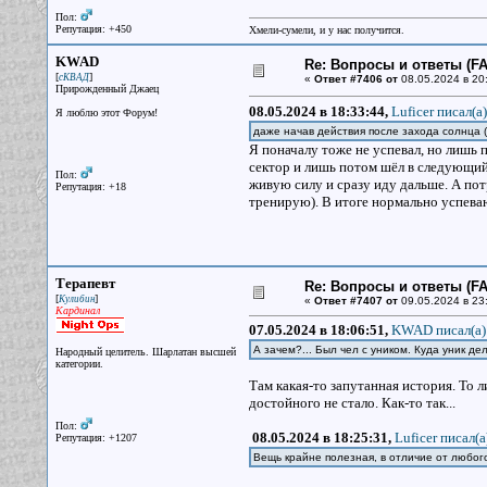
Пол:
Репутация: +450
Хмели-сумели, и у нас получится.
KWAD
Re: Вопросы и ответы (FAQ
[
]
сКВАД
«
Ответ #7406 от
08.05.2024 в 20
Прирожденный Джаец
08.05.2024 в 18:33:44,
Luficer писал(a)
Я люблю этот Форум!
даже начав действия после захода солнца (
Я поначалу тоже не успевал, но лишь 
сектор и лишь потом шёл в следующий
Пол:
живую силу и сразу иду дальше. А по
Репутация: +18
тренирую). В итоге нормально успеваю 
Терапевт
Re: Вопросы и ответы (FAQ
[
]
Кулибин
«
Ответ #7407 от
09.05.2024 в 23
Кардинал
07.05.2024 в 18:06:51,
KWAD писал(a)
А зачем?... Был чел с уником. Куда уник де
Народный целитель. Шарлатан высшей
категории.
Там какая-то запутанная история. То ли
достойного не стало. Как-то так...
Пол:
08.05.2024 в 18:25:31,
Luficer писал(a
Репутация: +1207
Вещь крайне полезная, в отличие от любого