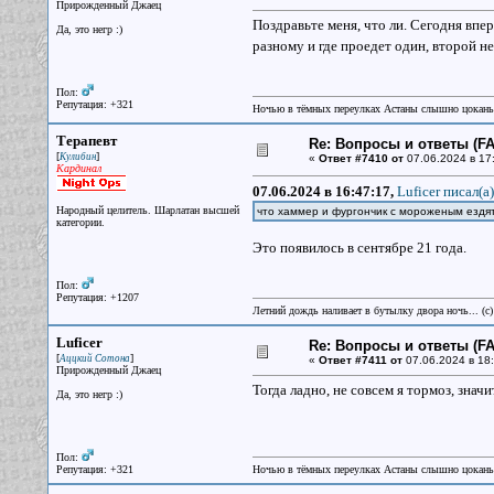
Прирожденный Джаец
Поздравьте меня, что ли. Сегодня впе
Да, это негр :)
разному и где проедет один, второй н
Пол:
Репутация: +321
Ночью в тёмных переулках Астаны слышно цокань
Терапевт
Re: Вопросы и ответы (FAQ
[
]
Кулибин
«
Ответ #7410 от
07.06.2024 в 17
Кардинал
07.06.2024 в 16:47:17,
Luficer писал(a)
Народный целитель. Шарлатан высшей
что хаммер и фургончик с мороженым ездя
категории.
Это появилось в сентябре 21 года.
Пол:
Репутация: +1207
Летний дождь наливает в бутылку двора ночь... (с
Luficer
Re: Вопросы и ответы (FAQ
[
]
Аццкий Сотона
«
Ответ #7411 от
07.06.2024 в 18:
Прирожденный Джаец
Тогда ладно, не совсем я тормоз, значит
Да, это негр :)
Пол:
Репутация: +321
Ночью в тёмных переулках Астаны слышно цокань