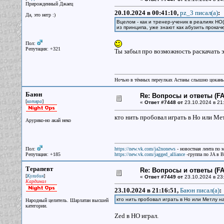
Прирожденный Джаец
20.10.2024 в 00:41:10,
pz_3 писал(a)
:
Да, это негр :)
Вцелом - как и тренер-ученик в реалиях НО
из принципа, уже знают как абузить прокачк
Пол:
Репутация: +321
Ты забыл про возможность раскачать эт
Ночью в тёмных переулках Астаны слышно цокань
Баюн
Re: Вопросы и ответы (FAQ
[
]
котяра
«
Ответ #7448 от
23.10.2024 в 21
кто нить пробовал играть в Но или Ме
Арурико-но акай неко
Пол:
https://new.vk.com/ja2nonews
- новостная лента по 
Репутация: +185
https://new.vk.com/jagged_alliance
-группа по JA в 
Терапевт
Re: Вопросы и ответы (FAQ
[
]
Кулибин
«
Ответ #7449 от
23.10.2024 в 23
Кардинал
23.10.2024 в 21:16:51,
Баюн писал(a)
:
кто нить пробовал играть в Но или Метлу н
Народный целитель. Шарлатан высшей
категории.
Zed в НО играл.