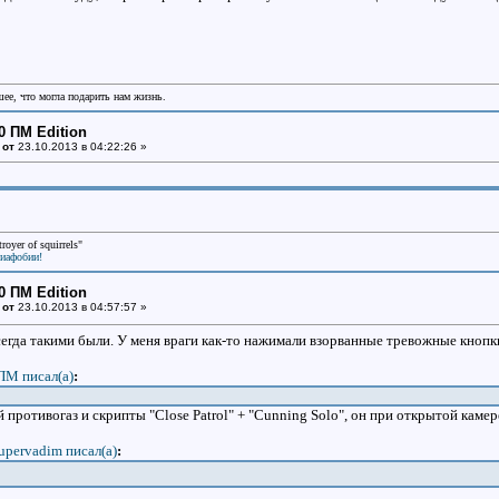
шее, что могла подарить нам жизнь.
0 ПМ Edition
 от
23.10.2013 в 04:22:26 »
oyer of squirrels"
виафобии!
0 ПМ Edition
 от
23.10.2013 в 04:57:57 »
егда такими были. У меня враги как-то нажимали взорванные тревожные кнопки,
ПМ писал(a)
:
 противогаз и скрипты "Close Patrol" + "Cunning Solo", он при открытой каме
upervadim писал(a)
: