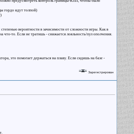
я. Можно предусмотреть контроль границы-КПП, чтобы было
ьцы гордо идут толпой)
)
й степенью вероятности в зачисимости от сложности игры. Как в
а что-то. Если не тратишь - снижается лояльность/пул ополчения.
ора, это помогает держаться на плаву. Если сидишь на базе -
Зарегистрирован
е.