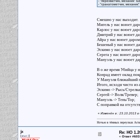
- "перехватчик, механик" 
- "гранатометчик, механик
Смешно у нас выходит
Мигель у нас воюет дар
Карлос у нас воюет дар
Дмитрий у нас воюет дар
Айра у нас воюет даром 
Бешеный у нас воюет да
Эскимо у нас воюет даро
Серега у нас воюет даро
Мануэль у нас воюет да
В о же время Убийца у н
Конрад имеет оклад пок
У Мануэля ближайший пл
Итого, исходя чисто из
Эскимо -> Рысь/Стрелка
Сергей -> Волк/Тревер
Мануэль -> Тень/Тор;
С поправкой на отсутст
«
Изменён в : 23.10.2013 в
Ночью в тёмных переулках Аст
jz
Re: НО 1.2
[
]
жыз:)
«
Ответ #603