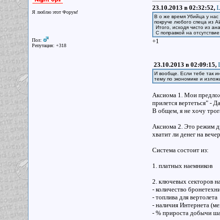
23.10.2013 в 02:32:52,
L
Я люблю этот Форум!
В о же время Убийца у нас
покруче любого спеца из А
Итого, исходя чисто из ан
С поправкой на отсутствие
Пол:
+1
Репутация: +318
23.10.2013 в 02:09:15,
И вообще. Если тебе так и
тему по экономике и излож
Аксиома 1. Мои предлож
прилется вертеться" - Д
В общем, я не хочу тро
Аксиома 2. Это режим д
хватит ли денег на вече
Система состоит из:
1. платных наемников
2. ключевых секторов на
- количество бронетехн
- топлива для вертолета
- наличия Интернета (ме
- % прироста добычи шах