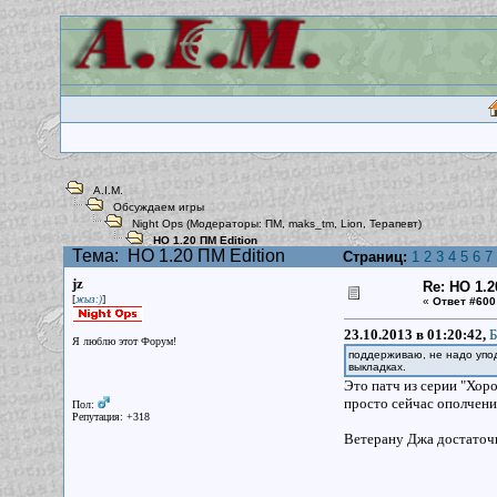
A.I.M.
Обсуждаем игры
Night Ops
(Модераторы:
ПМ
,
maks_tm
,
Lion
,
Терапевт
)
НО 1.20 ПМ Edition
Тема:
НО 1.20 ПМ Edition
Страниц:
1
2
3
4
5
6
7
jz
Re: НО 1.2
[
]
жыз:)
«
Ответ #600
23.10.2013 в 01:20:42,
Б
Я люблю этот Форум!
поддерживаю, не надо упод
выкладках.
Это патч из серии "Хоро
просто сейчас ополчени
Пол:
Репутация: +318
Ветерану Джа достаточн