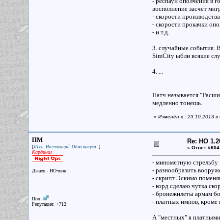
- респаун ополчения в 
восполнение засчет миг
- скорости производств
- скорости прокачки опо
- и т.д.
3. случайные события. В
SimCity ыбли всякие сл
4. ...
Патч называется "Расшир
медленно тонешь.
«
Изменён в : 23.10.2013 в
ПМ
Re: НО 1.2
[
]
JA'ец. Настоящий. Одна штука :
«
Ответ #604
Кардинал
- минометную стрельбу п
- разнообразить вооруж
Джаец - НОчник
- скрипт Эскимо помен
- корд сделаю чутка ско
- бронежилеты армам бо
Пол:
- платных импов, кроме
Репутация: +712
А "местных" я платными