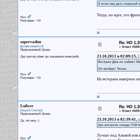
А если ему дать ломаный пр
Тогда, по идее, его фр
Пол:
Репутация: +10
Ы
supervadim
Re: НО 1.2
[
]
румфоллвюрдиге
«
Ответ #608
Прирожденный Джаец
23.10.2013 в 02:09:15,
L
Дер гроссер кёниг дес шведишен кенигсрейх
Ветеран Джа не наймет Ман
Он пройдет Тенью.
Пол:
Репутация: +10
На ветерана наверное не
Ы
Luficer
Re: НО 1.2
[
]
Аццкий Сотона
«
Ответ #609
Прирожденный Джаец
23.10.2013 в 02:39:41,
j
Да, это негр :)
при контроле склада ГСМ 
Лучше под Альмой или в
Пол: