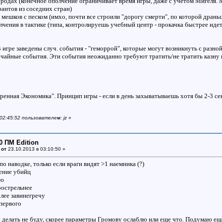
городах (конечное ополчение ограничивает время игры, даже с учетом Мигел
рантов из соседних стран)
а мешков с песком (имхо, почти все строили "дорогу смерти", по которой дран
лчения в тактике (типа, контролируешь учебный центр - прокачка быстрее идет
 игре заведены случ. события - "геморрой", которые могут возникнуть с разно
учайные события. Эти события неожиданно требуют тратить/не тратить казну н
енная Экономика". Принцип игры - если в день захыватываешь хотя бы 2-3 сект
 02:45:52 пользователем: jz
»
0 ПМ Edition
 от
23.10.2013 в 03:10:50 »
о наводке, только если враги видят >1 наемника (?)
ение убийц
яю
рострельнее
лее завинегречу
 первого
 делать не буду, скорее параметры Громову ослаблю или еще что. Подумаю ещ