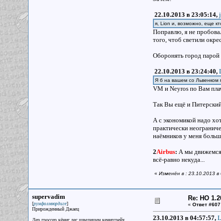
22.10.2013 в 23:05:14,
я, Lion и, возможно, еще к
Поправлю, я не пробовал
того, чтоб светили окре
Оборонять город парой 
22.10.2013 в 23:24:40,
Я б на вашем со Львенком 
VM и Neyros по Вам пл
Так Вы ещё и Питерский
А с экономикой надо хот
практически неограничен
наёмников у меня больш
2
Airbus
:
А мы движемся 
всё-равно некуда...
«
Изменён в : 23.10.2013 в
supervadim
Re: НО 1.2
[
]
румфоллвюрдиге
«
Ответ #607
Прирожденный Джаец
23.10.2013 в 04:57:57,
L
Дер гроссер кёниг дес шведишен кенигсрейх