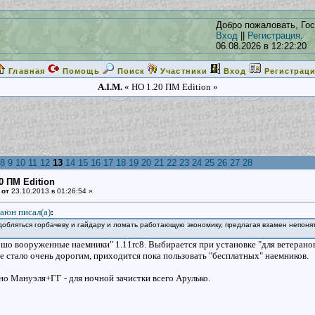
Добро пожаловать, Гос
Вход
||
Регистрация
.
06.08.2026 в 12:22:20
Главная
Помощь
Поиск
Участники
Вход
Регистрац
A.I.M.
« НО 1.20 ПМ Edition »
8
9
10
11
12
13
14
15
16
17
18
19
20
21
22
23
24
25
26
27
28
0 ПМ Edition
 от
23.10.2013 в 01:26:54 »
аюн писал(a)
:
обляться горбачеву и гайдару и ломать работающую экономику, предлагая взамен непонят
шо вооруженные наемники" 1.11rc8. Выбирается при установке "для ветеранов", 
е стало очень дорогим, приходится пока пользовать "бесплатных" наемников.
о Мануэля+ГГ - для ночной зачистки всего Арулько.