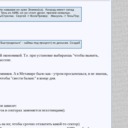
 по навыкам он хуже Эскимо(са). Конрад имеет оклад
Тень из АИМ, но он стоит денег, причем немалых.
ь/Стрелка; Сергей -> Волк/Тревер; Мануэль -> Тень/Тор;
 "Быстроденьги" - займы под процент) по деньгам. Создай
 экономикой. Т.е. при установке выбираешь "чтобы выжить,
ассене.
ников. А в Метавире было как - утром просыпешься, и не знаешь,
чтобы "свести баланс" в конце дня.
ров зависит:
ок в секторах заменяется пехотинцами).
 на юг, чтобы срочно отхватить какой-то сектор)