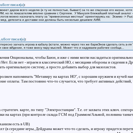
uficer писал(a)
:
 воюет даром всего неделю (и ту не полностью, бывает) за то же спасение его жизни, хотя
ИМ, но по показателям вполне сравним с Сергеем. У Мануэля ближайший платный аналог - 
алогов можно назначать плату за "привнесенных местных" ориентируясь на: Эскимо -> Рыс
 мед. депозита и доставки они должны быть несколько дешевле АИМ.
Luficer писал(a)
:
нтересно загнать игрока в кабалу (кстати, можно через тех же бармЭнов сделать сеть а-ля
и свое вИдение, я тоже внесу пару мыслей. Может что и надумаем рабочее сообща...
ения Опциональны, чтобы Баюн, и иже с ними могли насладиться оригинальной
а/Нет. Если нет - играем в классический НО, с месяцами обороны и сидения в Др
гать оригинальную систему, а просто добавить выбор для мазохистов.
ролжен напоминать "Метавиру на картах НО", с хорошим оружием и кучей наем
рние оплаты. Там постоянно что-то случается, что требует активных действий, 
 стратегич. карте, по типу "Электростанции". Т.е. от захвата этих ключ. секто
ики на картах (при контроле склада ГСМ под Граммом/Альмой, половина танкет
ханизм есть в UB)
т (в середине игры, Дейдрана может что-то сделать, и игроку придется переть