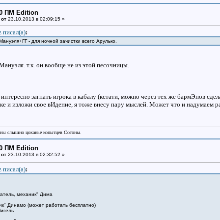
0 ПМ Edition
 от
23.10.2013 в 02:09:15 »
z писал(a)
:
ануэля+ГГ - для ночной зачистки всего Арулько.
Мануэля. т.к. он вообще не из этой песочницы.
 интересно загнать игрока в кабалу (кстати, можно через тех же бармЭнов сдел
ке и изложи свое вИдение, я тоже внесу пару мыслей. Может что и надумаем р
аны слышно цоканье копытцев Сотоны.
0 ПМ Edition
 от
23.10.2013 в 02:32:52 »
z писал(a)
:
татель, механик" Дима
ник" Динамо (может работать бесплатно)
Мигель