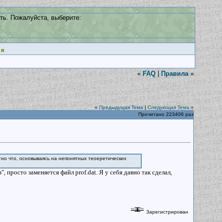
ть. Пожалуйста, выберите:
ия
«
FAQ
|
Правила
»
«
Предыдущая Тема
|
Следующая Тема
»
Прочитано 223406 раз
но что, основываясь на непонятных теоеретических
просто заменяется файл prof.dat. Я у себя давно так сделал,
Зарегистрирован