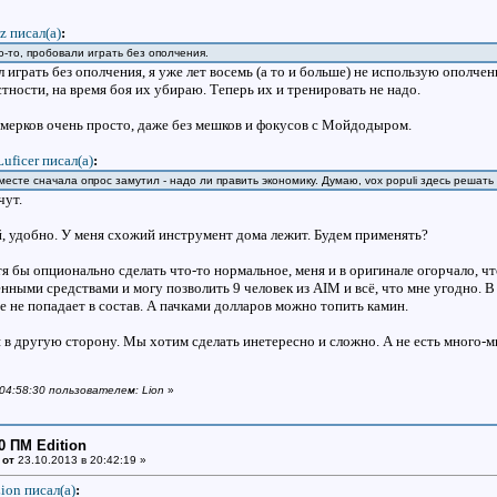
jz писал(a)
:
то-то, пробовали играть без ополчения.
 играть без ополчения, я уже лет восемь (а то и больше) не использую ополчен
стности, на время боя их убираю. Теперь их и тренировать не надо.
мерков очень просто, даже без мешков и фокусов с Мойдодыром.
Luficer писал(a)
:
месте сначала опрос замутил - надо ли править экономику. Думаю, vox populi здесь решат
ачут.
, удобно. У меня схожий инструмент дома лежит. Будем применять?
я бы опционально сделать что-то нормальное, меня и в оригинале огорчало, ч
ными средствами и могу позволить 9 человек из AIM и всё, что мне угодно. В
е не попадает в состав. А пачками долларов можно топить камин.
в другую сторону. Мы хотим сделать инетересно и сложно. А не есть много-мн
 04:58:30 пользователем: Lion
»
0 ПМ Edition
 от
23.10.2013 в 20:42:19 »
ion писал(a)
: