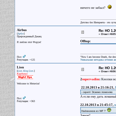
ничего не забыл?
Детство без Интернета - это луч
Airbus
Re: НО 1.2
[
]
Арбуз
«
Ответ #605
Прирожденный Джаец
Offtop:
Я люблю этот Форум!
Пол:
"Now I am become Death, the destr
Репутация: +125
Уникальная методика лечения а
Lion
Re: НО 1.2
[
]
Lion. King Lion.
«
Ответ #606
Кардинал
2
supervadim
:
Кнопки вс
Welcome to Metavira!
22.10.2013 в 21:16:21,
- скрипт Эскимо поменяю
А если ему дать ломаный
Пол:
Репутация: +363
22.10.2013 в 21:45:17,
s
Наёмников из WF ?
Зачем?