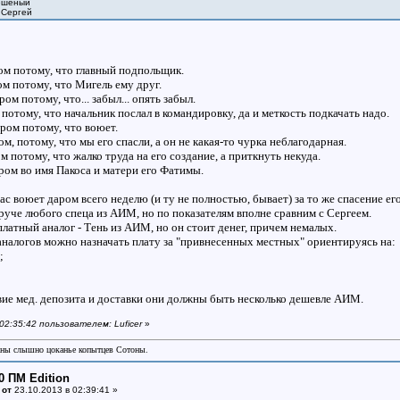
Бешеный
" Сергей
.
ом потому, что главный подпольщик.
ом потому, что Мигель ему друг.
ом потому, что... забыл... опять забыл.
потому, что начальник послал в командировку, да и меткость подкачать надо.
ром потому, что воюет.
м, потому, что мы его спасли, а он не какая-то чурка неблагодарная.
м потому, что жалко труда на его создание, а приткнуть некуда.
ром во имя Пакоса и матери его Фатимы.
ас воюет даром всего неделю (и ту не полностью, бывает) за то же спасение ег
руче любого спеца из АИМ, но по показателям вполне сравним с Сергеем.
атный аналог - Тень из АИМ, но он стоит денег, причем немалых.
 аналогов можно назначать плату за "привнесенных местных" ориентируясь на:
;
;
вие мед. депозита и доставки они должны быть несколько дешевле АИМ.
 02:35:42 пользователем: Luficer
»
аны слышно цоканье копытцев Сотоны.
0 ПМ Edition
 от
23.10.2013 в 02:39:41 »