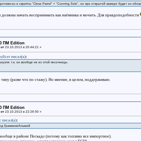
отивогаз и скрипты "Close Patrol" + "Cunning Solo", он при открытой камере будет из обла
аги должны начать воспринимать как наёмника и мочить. Для правдоподобности
0 ПМ Edition
 от
23.10.2013 в 20:44:21 »
uficer писал(a)
:
уэля. т.к. он вообще не из этой песочницы.
 тяну (разве что по стажу). Но мнение, в целом, поддерживаю.
0 ПМ Edition
 от
23.10.2013 в 22:26:50 »
z писал(a)
:
под Граммом/Альмой
ообще в районе Пескадо (потому как топливо все импортное).