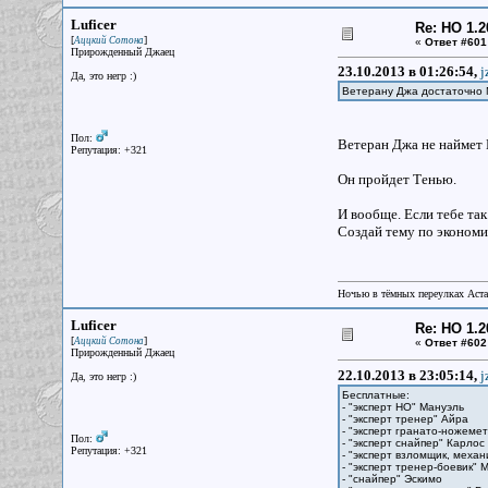
Luficer
Re: НО 1.2
[
]
Аццкий Сотона
«
Ответ #601
Прирожденный Джаец
23.10.2013 в 01:26:54,
j
Да, это негр :)
Ветерану Джа достаточно М
Пол:
Ветеран Джа не наймет 
Репутация: +321
Он пройдет Тенью.
И вообще. Если тебе так
Создай тему по экономи
Ночью в тёмных переулках Аст
Luficer
Re: НО 1.2
[
]
Аццкий Сотона
«
Ответ #602
Прирожденный Джаец
22.10.2013 в 23:05:14,
j
Да, это негр :)
Бесплатные:
- "эксперт НО" Мануэль
- "эксперт тренер" Айра
- "эксперт гранато-ножеме
Пол:
- "эксперт снайпер" Карлос
Репутация: +321
- "эксперт взломщик, меха
- "эксперт тренер-боевик" 
- "снайпер" Эскимо