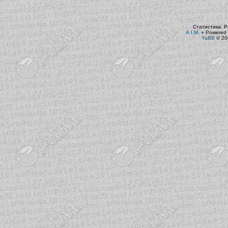
Статистика. Р
A.I.M.
»
Powered 
YaBB
© 200