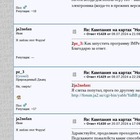
электроника (когда-то в прежних верси
Пол:
Репутация: +18
ja2nofan
Re: Кампания на картах "Н
Иван
«
Ответ #1428 от
08.07.2024 в 21:09
Я люблю этот Форум!
2
pz_3
:
Как запустить программу IMPer?
Благодарю за ответ.
Репутация: ---
pz_3
Re: Кампания на картах "Н
[
]
Сусаний
«
Ответ #1429 от
08.07.2024 в 22:29
Прирожденный Джаец
2
ja2nofan
:
Ня, смерть!
Я слегка попутал, прога по другому на
http://forum.ja2.su/cgi-bin/yabb/YaBB.
Пол:
Репутация: +57
ja2nofan
Re: Кампания на картах "Н
Иван
«
Ответ #1430 от
20.07.2024 в 17:09
Я люблю этот Форум!
Здравствуйте, продолжаю проходить 
Подскажите пожалуйста какие способы