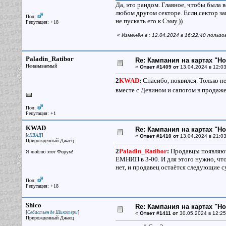
Да, это рандом. Главное, чтобы была 
любом другом секторе. Если сектор за
Пол:
не пускать его к Сэму.))
Репутация: +18
«
Изменён в : 12.04.2024 в 16:22:40 поль
Paladin_Ratibor
Re: Кампания на картах "Н
Неназываемый
«
Ответ #1409 от
13.04.2024 в 12:03
2
KWAD
:
Спасибо, появился. Только не 
вместе с Девином и сапогом в продаж
Пол:
Репутация: +1
KWAD
Re: Кампания на картах "Н
[
]
сКВАД
«
Ответ #1410 от
13.04.2024 в 21:03
Прирожденный Джаец
2
Paladin_Ratibor
:
Продавцы появляютс
Я люблю этот Форум!
ЕМНИП в 3-00. И для этого нужно, что
нет, и продавец остаётся следующие су
Пол:
Репутация: +18
Shico
Re: Кампания на картах "Н
[
]
Себастьен де Шикотери
«
Ответ #1411 от
30.05.2024 в 12:25
Прирожденный Джаец