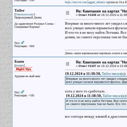
Репутация: +185
https://new.vk.com/jagged_alliance
-группа по JA в 
Tailor
Re: Кампания на картах "Н
[
]
Гениталиссимус
«
Ответ #1436 от
19.12.2024 в 11:38
Прирожденный Джаец
Впервые за много-много лет увидел сле
Да здравствуют Розовые Слоны -
Священные Коровы!
всех улицах начали взрываться фугасы,
И что-то я не могу найти Летчика. Все
домик, но самого персонажа там не бы
Пол:
Репутация: +664
Даешь самую вертикальную вертикаль власти и са
Баюн
Re: Кампания на картах "Н
[
]
котяра
«
Ответ #1437 от
19.12.2024 в 13:46
19.12.2024 в 11:38:50,
Tailor писал(a)
:
Арурико-но акай неко
Впервые за много-много лет увидел следующ
всех улицах начали взрываться фугасы, фур
хоть у кого то сработало.
Пол:
19.12.2024 в 11:38:50,
Tailor писал(a)
:
Репутация: +185
И что-то я не могу найти Летчика. Все сект
но самого персонажа там не было. Его что
все сектора между альмой и драссеном