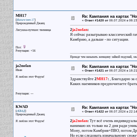
MH17
Re: Кампания на картах "Н
[
]
Mature teen 17
«
Ответ #1420 от
06.07.2024 в 06:15
Прирожденный Джаец
2
ja2nofan
:
Лягушка-путешес твенница
Я сейчас разыгрываю классический гам
Камбрию, а дальше - по ситуации.
Пол:
Репутация: +56
Прежде чем называть женщину зайкой подумай, хват
ja2nofan
Re: Кампания на картах "Н
Иван
«
Ответ #1421 от
06.07.2024 в 16:21
Я люблю этот Форум!
Здравствуйте
2
MH17
:
, Благодарю за 
Каких наемников предпочитаете брать
Репутация: ---
KWAD
Re: Кампания на картах "Н
[
]
сКВАД
«
Ответ #1422 от
06.07.2024 в 22:14
Прирожденный Джаец
2
ja2nofan
:
Тут всё очень индивидуальн
Я люблю этот Форум!
нанимаю их только на 2 дня ради уник
Мону, потом Камбрия+ПВО, потом Д
Но если следовать изначальному сюжету