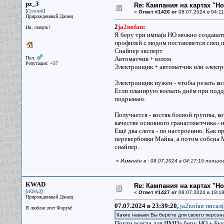
pz_3
Re: Кампания на картах "Н
[
]
Сусаний
«
Ответ #1426 от
08.07.2024 в 04:11
Прирожденный Джаец
2
ja2nofan
:
Ня, смерть!
Я беру три импа(в НО можно создавать 
профилей с модом поставляется спец п
Снайпер эксперт
Пол:
Автоматчик + взлом
Репутация: +57
Электронщик + автоматчик или электр
Электронщик нужен - чтобы резать ко
Если планирую воевать днём при подд
подрываю.
Получается - костяк боевой группы, ко
качестве основного гранатометчика -
Ещё два слота - по настроению. Как 
перевербовки Майка, а потом собсна М
снайпер.
«
Изменён в : 08.07.2024 в 04:17:15 польз
KWAD
Re: Кампания на картах "Н
[
]
сКВАД
«
Ответ #1427 от
08.07.2024 в 19:18
Прирожденный Джаец
07.07.2024 в 23:39:20,
ja2nofan писал(
Я люблю этот Форум!
Какие навыки Вы берёте для своего персон
Почти всегда для ИМПа беру НО + Быс