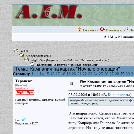
Главная
Помощь
П
A.I.M.
« Кампания
A.I.M.
Обсуждаем игры
Night Ops
(Модераторы:
ПМ
,
Lion
,
Терапевт
,
maks_tm
)
Кампания на картах "Ночные операции"
Тема:
Кампания на картах "Ночные операции"
Страниц:
1
...
14
15
16
17
18
19
20
21
22
23
24
25
26
27
28
29
30
3
Терапевт
Re: Кампания на картах "Н
[
]
Кулибин
«
Ответ #1400 от
08.02.2024 в 20:44
Кардинал
08.02.2024 в 18:04:43,
Баюн писал(a)
:
Народный целитель. Шарлатан высшей
теперь Майк не закрывает диалог после фр
категории.
сколько угодно раз,
Это неправильно. Смысл там в том, чт
Если так уж хочется, чтобы Майка мож
Пол:
типу Конрада или Генерала. Закончилс
Репутация: +1207
агрессию. Но это уже иная концепция.