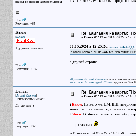
а кто такой Сэм? в каком городе он н
важны не ошибки, а их последствия
Пол:
Репутация: +65
Баюн
Re: Кампания на картах "Н
[
]
котяра
«
Ответ #1412 от
30.05.2024 в 14:36
30.05.2024 в 12:25:26,
Shico писал(a)
:
Арурико-но акай неко
в каком городе он находится, что Микки к н
в другой стране.
Пол:
Репутация: +185
https://new.vk.com/ja2nonews
- новостная лента по 
https://new.vk.com/jagged_alliance
-группа по JA в 
Luficer
Re: Кампания на картах "Н
[
]
Аццкий Сотона
«
Ответ #1413 от
30.05.2024 в 16:37
Прирожденный Джаец
2
Баюн
:
На него же, ЕМНИП, американс
Да, это негр :)
знает что она там есть, еще меньше на
2
Shico
:
В общем топай в хим.лаборатро
Пол:
и противогаз.
Репутация: +321
«
Изменён в : 30.05.2024 в 16:37:50 пользо