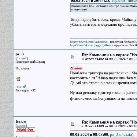
08.02.2024 в 20:44:25,
Терапевт писал
Закончился бой, остался нейтральный Майк.
концепция.
Тогда надо убить всех, кроме Майка. у
убалтывать его. и отдельно прописать, 
https://new.vk.com/ja2nonews
- новостная лента по 
https://new.vk.com/jagged_alliance
-группа по JA в 
pz_3
Re: Кампания на картах "Н
[
]
Сусаний
«
Ответ #1402 от
09.02.2024 в 08:03
Прирожденный Джаец
2
Баюн
:
Ня, смерть!
Проблема триггера на расстояние - Ма
настроить а ля "if map подземка then x 
Да, мб это странно с точки зрения лог
Пол:
Репутация: +57
Ну или реплику триггер тоже на рассто
физиономию майка узнают и начинают
Баюн
Re: Кампания на картах "Н
[
]
котяра
«
Ответ #1403 от
09.02.2024 в 08:16
09.02.2024 в 08:03:09,
pz_3 писал(a)
: