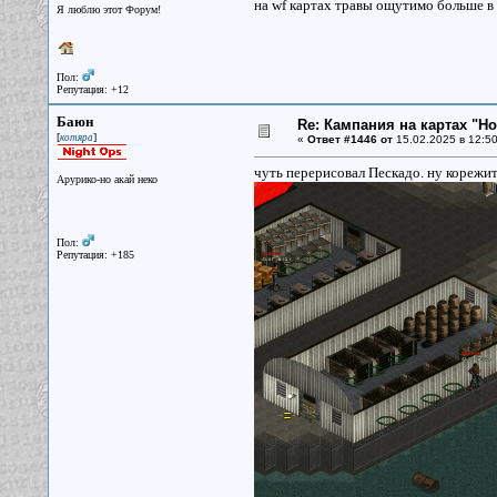
на wf картах травы ощутимо больше в 
Я люблю этот Форум!
Пол:
Репутация: +12
Баюн
Re: Кампания на картах "Н
[
]
котяра
«
Ответ #1446 от
15.02.2025 в 12:50
чуть перерисовал Пескадо. ну корежит 
Арурико-но акай неко
Пол:
Репутация: +185