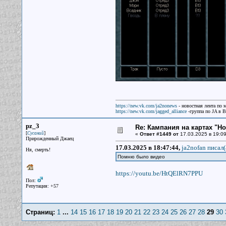
https://new.vk.com/ja2nonews
- новостная лента по 
https://new.vk.com/jagged_alliance
-группа по JA в 
pz_3
Re: Кампания на картах "Н
[
]
Сусаний
«
Ответ #1449 от
17.03.2025 в 19:09
Прирожденный Джаец
17.03.2025 в 18:47:44,
ja2nofan писал(
Ня, смерть!
Помню было видео
https://youtu.be/HtQElRN7PPU
Пол:
Репутация: +57
Страниц:
1
...
14
15
16
17
18
19
20
21
22
23
24
25
26
27
28
29
30