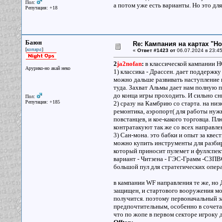
Пол:
а потом уже есть варианты. Но это дл
Репутация: +18
Баюн
Re: Кампания на картах "Н
[
]
котяра
«
Ответ #1423 от
06.07.2024 в 23:45
2
ja2nofan
:
в классической кампании Н
Арурико-но акай неко
1) классика - Драссен. дает поддержк
можно дальше развивать наступление 
туда. Захват Альмы дает нам полную 
до конца игры проходить. И сильно сн
Пол:
Репутация: +185
2) сразу на Камбрию со старта. на низ
ремонтика, аэропорт( для работы нуж
повстанцев, и кое-какого торговца. П
контратакуют так же со всех направлен
3) Сан-мона. это бабки и опыт за квес
можно купить инструменты для разбира
который приносит пулемет и фуллспек
вариант - Читзена - ГЭС-Грамм -СЗПВО
большой пул для стратегических опер
в кампании WF направления те же, но 
защищен, и стартового вооружения мож
получится. поэтому первоначальный з
предпочтительным, особенно в сочета
что по жопе в первом секторе игроку 