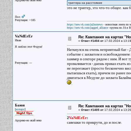
Арурико-но акай неко
триггера на расстояние
это не триггер, это что-то общее. как
Пол:
Репутация: +185
https://new.vk.com/ja2nonews
- новостная лента по 
https://new.vk.com/jagged_alliance
-группа по JA в 
VaNdErEr
Re: Кампания на картах "Н
Иван
«
Ответ #1404 от
17.02.2024 в 13:19
Я люблю этот Форум!
Наткнулся на очень неприятный баг - 
событие с захватом и освобождением 
хаммер в секторе рядом с ним. И вот 
Репутация: ---
проваливается - даешь приказ ехать и
не переезжает (просто бесконечно ви
пытаешься ехать), причем по ранее 
двигаться к Медуне до захвата Балайм
.
Баюн
Re: Кампания на картах "Н
[
]
котяра
«
Ответ #1405 от
17.02.2024 в 13:20
2
VaNdErEr
:
Арурико-но акай неко
савешки то прикрути, до и после.