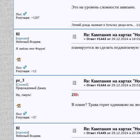
Это на уровень сложности завязано.
Пол:
Репутация: +1207
Летний дождь наливает в бутылку двора ночь... (с
fil
Re: Кампания на картах "Н
[
]
пироман
«
Ответ #1443 от
29.12.2024 в 18:01
Небесный Всадник
планируется ли сделать поджигаемую т
Я люблю этот Форум!
Пол:
Репутация: +12
pz_3
Re: Кампания на картах "Н
[
]
Сусаний
«
Ответ #1444 от
29.12.2024 в 20:01
Прирожденный Джаец
2
fil
:
Ня, смерть!
В плане? Трава горит одинаково на лю
Пол:
Репутация: +57
fil
Re: Кампания на картах "Н
[
]
пироман
«
Ответ #1445 от
29.12.2024 в 20:28
Небесный Всадник