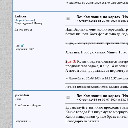
«
Изменён в : 20.06.2024 в 17:49:58 польз
Luficer
Re: Кампания на картах "Н
[
]
Аццкий Сотона
«
Ответ #1418 от
20.06.2024 в 18:01
Прирожденный Джаец
Нда. Вариант, конечно, интересный, гр
Да, это негр :)
ботам шансов. Хотя формально да, зад
и, да, 7 минут реального времени это д
Пол:
Репутация: +321
Хотя нет. Пробую - мало. Минут 15 хот
2
pz_3
:
Кстати, задача оказалась интере
предполагала задача, и еще 14 человек
А потом они прорвались за периметр и
«
Изменён в : 20.06.2024 в 18:39:55 пользо
Ночью в тёмных переулках Астаны слышно цокань
ja2nofan
Re: Кампания на картах "Н
Иван
«
Ответ #1419 от
05.07.2024 в 23:24
Я люблю этот Форум!
Здравствуйте, начинаю проходить зам
Какие города Вы штурмуете в первую о
Каких напарников лучше брать в нача
Благодарю за ответы.
Репутация: ---