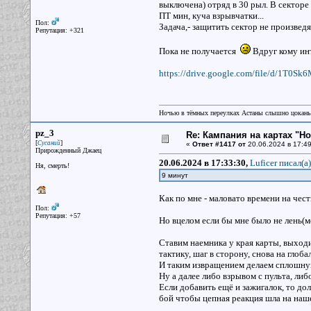
выключена) отряд в 30 рыл. В секторе
ПТ мин, куча взрывчатки...
Пол:
Задача,- защитить сектор не произведя
Репутация: +321
Пока не получается
Вдруг кому ин
https://drive.google.com/file/d/1T
Ночью в тёмных переулках Астаны слышно цокань
pz_3
Re: Кампания на картах "Н
[
]
Сусаний
«
Ответ #1417 от
20.06.2024 в 17:49
Прирожденный Джаец
20.06.2024 в 17:33:30,
Luficer писал(a)
Ня, смерть!
9 минут
Как по мне - маловато времени на чес
Пол:
Репутация: +57
Но вцелом если бы мне было не лень(м
Ставим наемника у края карты, выходи
тактику, шаг в сторону, снова на глоба
И таким извращением делаем сплошную 
Ну а далее либо взрывом с пульта, ли
Если добавить ещё и зажигалок, то дол
бой чтобы цепная реакция шла на наш