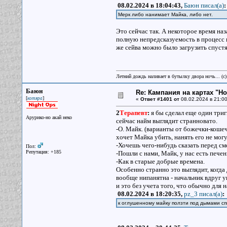
08.02.2024 в 18:04:43,
Баюн писал(a)
:
Мерк либо нанимает Майка, либо нет.
Это сейчас так. А некоторое время на
полную непредсказуемость в процесс н
же сейва можно было загрузить спустя 
Летний дождь наливает в бутылку двора ночь... (с
Баюн
Re: Кампания на картах "Н
[
]
котяра
«
Ответ #1401 от
08.02.2024 в 21:00
2
Терапевт
:
я бы сделал еще один триг
Арурико-но акай неко
сейчас найм выглядит странновато.
-О. Майк. (варианты от божечки-кошечк
хочет Майка убить, нанять его не могут
-Хочешь чего-нибудь сказать перед с
Пол:
Репутация: +185
-Пошли с нами, Майк, у нас есть печен
-Как в старые добрые времена.
Особенно странно это выглядит, когда
вообще нипанятна - начальник вдруг ув
и это без учета того, что обычно для
08.02.2024 в 18:20:35,
pz_3 писал(a)
:
к оглушенному майку ползти под дымами с