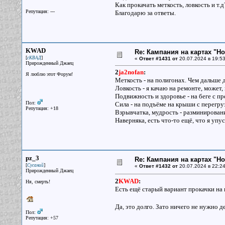
Как прокачать меткость, ловкость и т.д
Репутация: ---
Благодарю за ответы.
KWAD
Re: Кампания на картах "Н
[
]
сКВАД
«
Ответ #1431 от
20.07.2024 в 19:53
Прирожденный Джаец
2
ja2nofan
:
Я люблю этот Форум!
Меткость - на полигонах. Чем дальше 
Ловкость - я качаю на ремонте, может, г
Подвижность и здоровье - на беге с п
Пол:
Сила - на подъёме на крыши с перегр
Репутация: +18
Взрывчатка, мудрость - разминирован
Наверняка, есть что-то ещё, что я упус
pz_3
Re: Кампания на картах "Н
[
]
Сусаний
«
Ответ #1432 от
20.07.2024 в 22:24
Прирожденный Джаец
2
KWAD
:
Ня, смерть!
Есть ещё старый вариант прокачки на 
Да, это долго. Зато ничего не нужно д
Пол:
Репутация: +57