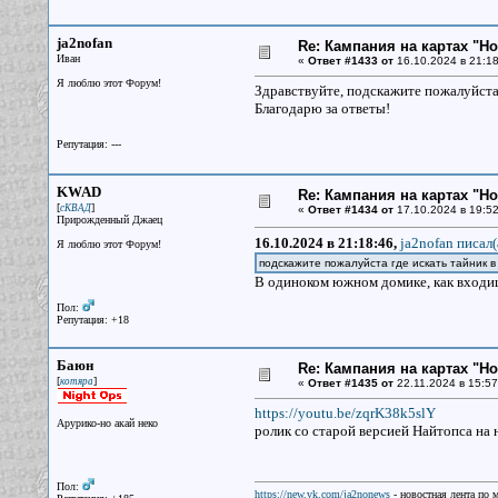
ja2nofan
Re: Кампания на картах "Н
Иван
«
Ответ #1433 от
16.10.2024 в 21:18
Я люблю этот Форум!
Здравствуйте, подскажите пожалуйста 
Благодарю за ответы!
Репутация: ---
KWAD
Re: Кампания на картах "Н
[
]
сКВАД
«
Ответ #1434 от
17.10.2024 в 19:52
Прирожденный Джаец
16.10.2024 в 21:18:46,
ja2nofan писал(
Я люблю этот Форум!
подскажите пожалуйста где искать тайник в
В одиноком южном домике, как входиш
Пол:
Репутация: +18
Баюн
Re: Кампания на картах "Н
[
]
котяра
«
Ответ #1435 от
22.11.2024 в 15:57
https://youtu.be/zqrK38k5slY
Арурико-но акай неко
ролик со старой версией Найтопса на 
Пол:
https://new.vk.com/ja2nonews
- новостная лента по 