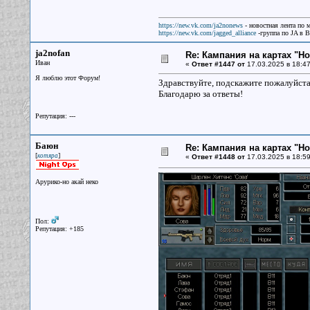
https://new.vk.com/ja2nonews
- новостная лента по 
https://new.vk.com/jagged_alliance
-группа по JA в 
ja2nofan
Re: Кампания на картах "Н
Иван
«
Ответ #1447 от
17.03.2025 в 18:47
Я люблю этот Форум!
Здравствуйте, подскажите пожалуйста
Благодарю за ответы!
Репутация: ---
Баюн
Re: Кампания на картах "Н
[
]
котяра
«
Ответ #1448 от
17.03.2025 в 18:59
Арурико-но акай неко
Пол:
Репутация: +185