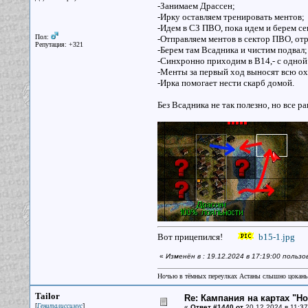
-Занимаем Драссен;
-Ирку оставляем тренировать ментов;
-Идем в СЗ ПВО, пока идем и берем се
Пол:
-Отправляем ментов в сектор ПВО, от
Репутация: +321
-Берем там Всадника и чистим подвал;
-Синхронно приходим в В14,- с одной
-Менты за первый ход выносят всю ох
-Ирка помогает нести скарб домой.
Без Всадника не так полезно, но все р
Вот прицепился!
b15-1.jpg
«
Изменён в : 19.12.2024 в 17:19:00 пользо
Ночью в тёмных переулках Астаны слышно цокань
Tailor
Re: Кампания на картах "Н
[
]
Гениталиссимус
«
Ответ #1440 от
20.12.2024 в 11:37