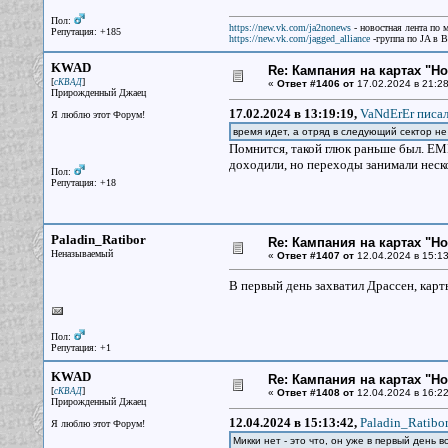
Пол:
https://new.vk.com/ja2nonews
- новостная лента по 
Репутация: +185
https://new.vk.com/jagged_alliance
-группа по JA в 
KWAD
Re: Кампания на картах "Н
[
]
сКВАД
«
Ответ #1406 от
17.02.2024 в 21:28
Прирожденный Джаец
17.02.2024 в 13:19:19,
VaNdErEr писал
Я люблю этот Форум!
время идет, а отряд в следующий сектор н
Помнится, такой глюк раньше был. ЕМН
доходили, но переходы занимали неско
Пол:
Репутация: +18
Paladin_Ratibor
Re: Кампания на картах "Н
Неназываемый
«
Ответ #1407 от
12.04.2024 в 15:13
В первый день захватил Драссен, карт
Пол:
Репутация: +1
KWAD
Re: Кампания на картах "Н
[
]
сКВАД
«
Ответ #1408 от
12.04.2024 в 16:22
Прирожденный Джаец
12.04.2024 в 15:13:42,
Paladin_Ratibor
Я люблю этот Форум!
Микки нет - это что, он уже в первый день 