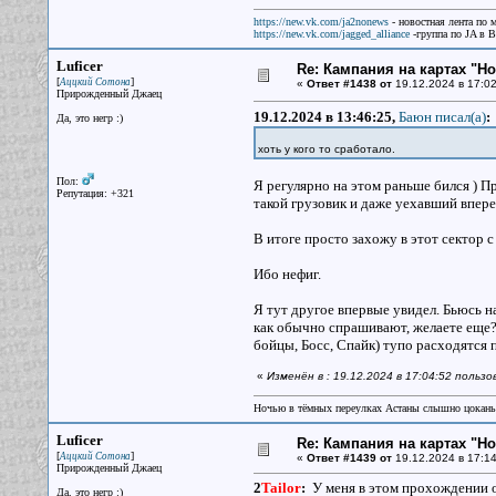
https://new.vk.com/ja2nonews
- новостная лента по 
https://new.vk.com/jagged_alliance
-группа по JA в 
Luficer
Re: Кампания на картах "Н
[
]
Аццкий Сотона
«
Ответ #1438 от
19.12.2024 в 17:02
Прирожденный Джаец
19.12.2024 в 13:46:25,
Баюн писал(a)
:
Да, это негр :)
хоть у кого то сработало.
Пол:
Я регулярно на этом раньше бился ) Пр
Репутация: +321
такой грузовик и даже уехавший вперед 
В итоге просто захожу в этот сектор 
Ибо нефиг.
Я тут другое впервые увидел. Бьюсь н
как обычно спрашивают, желаете еще? 
бойцы, Босс, Спайк) тупо расходятся 
«
Изменён в : 19.12.2024 в 17:04:52 пользо
Ночью в тёмных переулках Астаны слышно цокань
Luficer
Re: Кампания на картах "Н
[
]
Аццкий Сотона
«
Ответ #1439 от
19.12.2024 в 17:14
Прирожденный Джаец
2
Tailor
:
У меня в этом прохождении о
Да, это негр :)