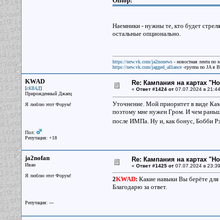
Offtop:
Наемники - нужны те, кто будет стрелять
остальные опционально.
https://new.vk.com/ja2nonews
- новостная лента по 
https://new.vk.com/jagged_alliance
-группа по JA в 
KWAD
Re: Кампания на картах "Н
[
]
сКВАД
«
Ответ #1424 от
07.07.2024 в 21:44
Прирожденный Джаец
Уточнение. Мой приоритет в виде Кам
Я люблю этот Форум!
поэтому мне нужен Гром. И чем раньш
после ИМПа. Ну и, как бонус, Бобби Р
Пол:
Репутация: +18
ja2nofan
Re: Кампания на картах "Н
Иван
«
Ответ #1425 от
07.07.2024 в 23:39
Я люблю этот Форум!
2
KWAD
:
Какие навыки Вы берёте для
Благодарю за ответ.
Репутация: ---