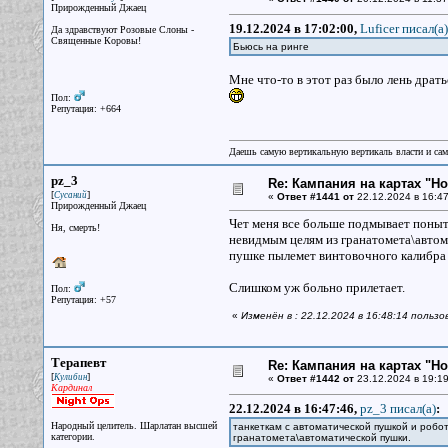
Прирожденный Джаец
19.12.2024 в 17:02:00,
Luficer писал(a)
Да здравствуют Розовые Слоны -
Священные Коровы!
Бьюсь на ринге
Мне что-то в этот раз было лень дратьс
Пол:
Репутация: +664
Даешь самую вертикальную вертикаль власти и са
pz_3
Re: Кампания на картах "Н
[
]
Сусаний
«
Ответ #1441 от
22.12.2024 в 16:47
Прирожденный Джаец
Чет меня все больше подмывает поныть
Ня, смерть!
невидмым целям из гранатомета\автом
пушке пылемет винтовочного калибра и
Слишком уж больно прилетает.
Пол:
Репутация: +57
«
Изменён в : 22.12.2024 в 16:48:14 польз
Терапевт
Re: Кампания на картах "Н
[
]
Кулибин
«
Ответ #1442 от
23.12.2024 в 19:19
Кардинал
22.12.2024 в 16:47:46,
pz_3 писал(a)
:
Народный целитель. Шарлатан высшей
танкеткам с автоматической пушкой и робо
категории.
гранатомета\автоматической пушки.