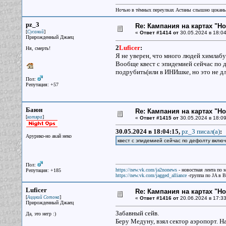
Ночью в тёмных переулках Астаны слышно цокань
pz_3
Re: Кампания на картах "Н
[
]
Сусаний
«
Ответ #1414 от
30.05.2024 в 18:04
Прирожденный Джаец
2
Luficer
:
Ня, смерть!
Я не уверен, что много людей химлабу
Вообще квест с эпидемией сейчас по 
подрубить(или в ИНИшке, но это не дл
Пол:
Репутация: +57
Баюн
Re: Кампания на картах "Н
[
]
котяра
«
Ответ #1415 от
30.05.2024 в 18:09
30.05.2024 в 18:04:15,
pz_3 писал(a)
:
Арурико-но акай неко
квест с эпидемией сейчас по дефолту вклю
Пол:
https://new.vk.com/ja2nonews
- новостная лента по 
Репутация: +185
https://new.vk.com/jagged_alliance
-группа по JA в 
Luficer
Re: Кампания на картах "Н
[
]
Аццкий Сотона
«
Ответ #1416 от
20.06.2024 в 17:33
Прирожденный Джаец
Забавный сейв.
Да, это негр :)
Беру Медуну, взял сектор аэропорт. На