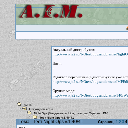
Актуальный дистрибутив:
http://www.ja2.su/NOtest/bugsandcrashs/NightO
Патч:
-
Редактор персонажей (в дистрибутиве уже ест
http://www.ja2.su/NOtest/bugsandcrashs/IMPEdit
Оружие мода:
http://www.ja2.su/NOtest/bugsandcrashs/140/W
A.I.M.
Обсуждаем игры
Night Ops
(Модераторы:
Lion
,
maks_tm
,
Терапевт
,
ПМ
)
Тест Night Ops v.1.40/41
Тема:
Тест Night Ops v.1.40/41
Страниц:
1
2
3
4