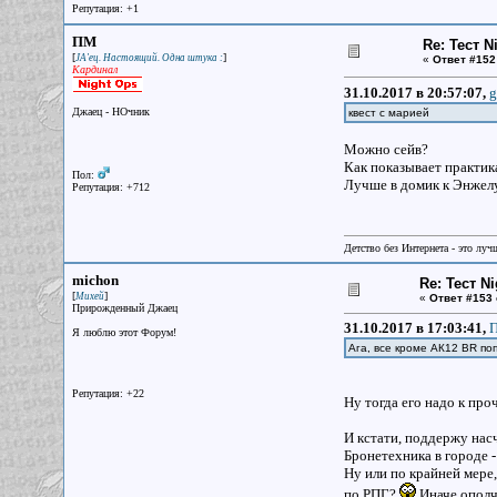
Репутация: +1
ПМ
Re: Тест N
[
]
JA'ец. Настоящий. Одна штука :
«
Ответ #152
Кардинал
31.10.2017 в 20:57:07,
g
Джаец - НОчник
квест с марией
Можно сейв?
Как показывает практик
Пол:
Лучше в домик к Энжелу
Репутация: +712
Детство без Интернета - это луч
michon
Re: Тест N
[
]
Михей
«
Ответ #153 
Прирожденный Джаец
31.10.2017 в 17:03:41,
П
Я люблю этот Форум!
Ага, все кроме АК12 BR по
Репутация: +22
Ну тогда его надо к про
И кстати, поддержу нас
Бронетехника в городе -
Ну или по крайней мере
по РПГ?
Иначе ополч