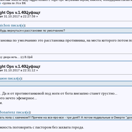
e
-группа по JA в ВК
ight Ops v.1.40Цуфзщт
от
31.10.2017 в 22:27:59 »
ichon писал(a)
:
ибудь вернуться к расстановке по умолчанию?
становка по умолчанию это расстановка противника, на места которого потом п
у двора ночь... (с) В.Цой
ight Ops v.1.40Цуфзщт
от
31.10.2017 в 22:31:12 »
аюн писал(a)
:
. Да и от противотанковой под ноги от бота внезапно станет грустно...
это нечто эфемерное...
и.
Bonarienz писал(a)
:
ать попа с хавчиком!!! Причем на все-про-все - три дня!!! А потом подвальные в Омерте "дохн
жность поговорить с пастором без захвата города.