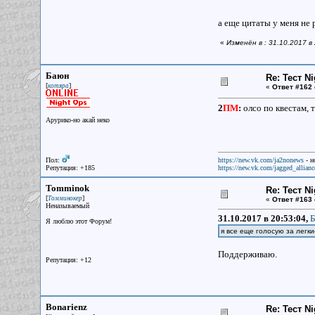
а еще цитаты у меня не 
«
Изменён в : 31.10.2017 
Баюн
Re: Тест N
[
]
котяра
«
Ответ #162 
2
ПМ
:
олсо по квестам, 
Арурико-но акай неко
Пол:
https://new.vk.com/ja2nonews
- н
Репутация: +185
https://new.vk.com/jagged_allianc
Tomminok
Re: Тест N
[
]
Томминокер
«
Ответ #163 
Неназываемый
31.10.2017 в 20:53:04,
Б
Я люблю этот Форум!
я все еще голосую за лег
Поддерживаю.
Репутация: +12
Bonarienz
Re: Тест N