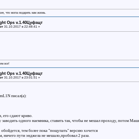
шее, что могла подарить нам жизнь.
ight Ops v.1.40Цуфзщт
от
31.10.2017 в 22:48:41 »
сем все!
ight Ops v.1.40Цуфзщт
от
31.10.2017 в 23:01:51 »
emL1N писал(a):
а, его сдают криво.
 заводить одного наемника, ставить так, чтобы не мешал проходу, потом Машк
о обойдется, тем более пока "пощупать" версию хочется
м, ничего пути энджела не мешало,пробовал 2 раза.