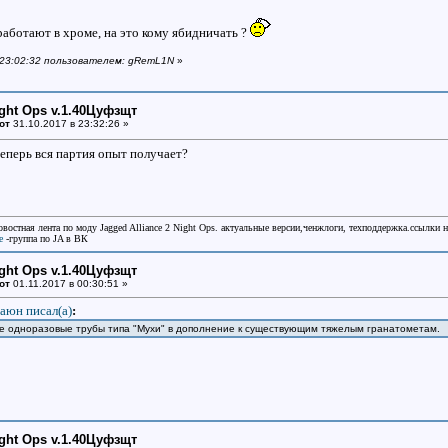
работают в хроме, на это кому ябидничать ?
в 23:02:32 пользователем: gRemL1N
»
ight Ops v.1.40Цуфзщт
от
31.10.2017 в 23:32:26 »
теперь вся партия опыт получает?
овостная лента по моду Jagged Alliance 2 Night Ops. актуальные версии,ченжлоги, техподдержка.ссылки 
e
-группа по JA в ВК
ight Ops v.1.40Цуфзщт
от
01.11.2017 в 00:30:51 »
аюн писал(a)
:
кие одноразовые трубы типа "Мухи" в дополнение к существующим тяжелым гранатометам.
ight Ops v.1.40Цуфзщт