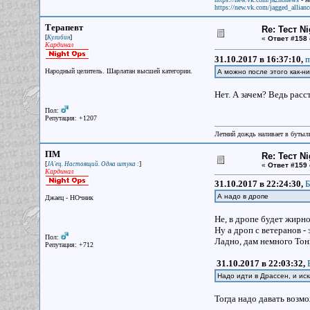
https://new.vk.com/jagged_allianc
Терапевт
Re: Тест N
[
]
Кулибин
«
Ответ #158 
Кардинал
31.10.2017 в 16:37:10,
m
Народный целитель. Шарлатан высшей категории.
А можно после этого как-н
Нет. А зачем? Ведь рас
Пол:
Репутация: +1207
Летний дождь наливает в бутылк
ПМ
Re: Тест N
[
]
JA'ец. Настоящий. Одна штука :
«
Ответ #159 
Кардинал
31.10.2017 в 22:24:30,
Б
А надо в дропе
Джаец - НОчник
Не, в дропе будет жирно
Ну а дроп с ветеранов - 
Пол:
Ладно, дам немного Тон
Репутация: +712
31.10.2017 в 22:03:32,
Надо идти в Драссен, и иск
Тогда надо давать возмо