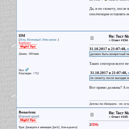
Да, и по сюжету, после 
ополченцам оставлять 
ПМ
Re: Тест N
[
]
JA'ец. Настоящий. Одна штука :
«
Ответ #154 
Кардинал
31.10.2017 в 21:07:48,
m
Джаец - НОчник
должен быть конкретный п
Таких секторов всего н
Пол:
31.10.2017 в 21:07:48,
Репутация: +712
по сюжету, после высадке 
Вот прямо должны? А ес
Детство без Интернета - это луч
Bonarienz
Re: Тест N
[
]
Хороший ариец
«
Ответ #155 
2
ПМ
:
Враг Джавдета в анимации ДжА2, Бон-а-рьен-ц!