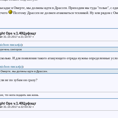
высадке в Омерте, мы должны идти в Драссен. Приходим мы туда "голые", с еди
нечего
Поэтому Драссен не должен атаковаться техникой. Ну или рядом с Ом
ight Ops v.1.40Цуфзщт
от
31.10.2017 в 21:10:57 »
ichon писал(a)
:
еречень секторов
есколько. И для появления такого атакующего отряда нужны определенные усло
michon писал(a)
:
в Омерте, мы должны идти в Драссен.
ли не по зубам он сразу?
шее, что могла подарить нам жизнь.
ight Ops v.1.40Цуфзщт
от
31.10.2017 в 22:03:32 »