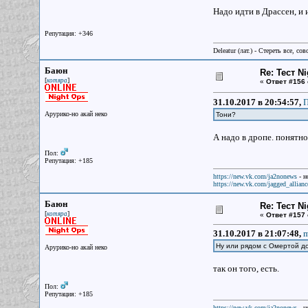
Надо идти в Драссен, и 
Репутация: +346
Deleatur (лат.) - Стереть все, сов
Баюн
Re: Тест N
[
]
котяра
«
Ответ #156 
31.10.2017 в 20:54:57,
П
Арурико-но акай неко
Тони?
А надо в дропе. понятно
Пол:
Репутация: +185
https://new.vk.com/ja2nonews
- н
https://new.vk.com/jagged_allianc
Баюн
Re: Тест N
[
]
котяра
«
Ответ #157 
31.10.2017 в 21:07:48,
m
Ну или рядом с Омертой до
Арурико-но акай неко
так он того, есть.
Пол:
Репутация: +185
https://new.vk.com/ja2nonews
- н