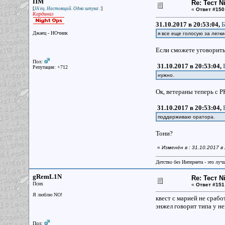
ПМ
Re: Тест N
[
]
JA'ец. Настоящий. Одна штука :
«
Ответ #150
Кардинал
31.10.2017 в 20:53:04,
Б
Джаец - НОчник
я все еще голосую за лег
Если сможете уговорит
Пол:
31.10.2017 в 20:53:04,
Репутация: +712
нужно.
Ок, ветераны теперь с Р
31.10.2017 в 20:53:04,
поддерживаю оратора.
Тони?
«
Изменён в : 31.10.2017 
Детство без Интернета - это луч
gRemL1N
Re: Тест N
Псих
«
Ответ #151
Я люблю NO!
квест с марией не сработ
энжел говорит типа у не
Пол: