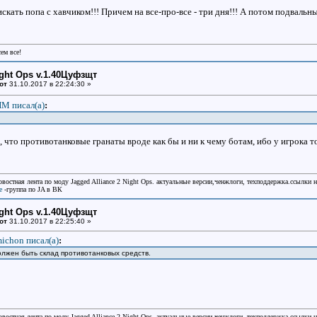
искать попа с хавчиком!!! Причем на все-про-все - три дня!!! А потом подвальны
сем все!
ight Ops v.1.40Цуфзщт
от
31.10.2017 в 22:24:30 »
М писал(a)
:
, что противотанковые гранаты вроде как бы и ни к чему ботам, ибо у игрока т
овостная лента по моду Jagged Alliance 2 Night Ops. актуальные версии,ченжлоги, техподдержка.ссылки 
e
-группа по JA в ВК
ight Ops v.1.40Цуфзщт
от
31.10.2017 в 22:25:40 »
ichon писал(a)
:
лжен быть склад противотанковых средств.
овостная лента по моду Jagged Alliance 2 Night Ops. актуальные версии,ченжлоги, техподдержка.ссылки 