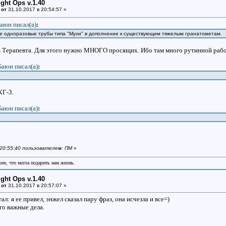
ight Ops v.1.40
 от
31.10.2017 в 20:54:57 »
аюн писал(a)
:
кие одноразовые трубы типа "Мухи" в дополнение к существующим тяжелым гранатометам.
ь Терапевта. Для этого нужно МНОГО просящих. Ибо там много рутинной раб
Баюн писал(a)
:
КГ-3.
Баюн писал(a)
:
в 20:55:40 пользователем: ПМ
»
шее, что могла подарить нам жизнь.
ight Ops v.1.40
 от
31.10.2017 в 20:57:07 »
ал: я ее привел, энжел сказал пару фраз, она исчезла и все=)
го важные дела.