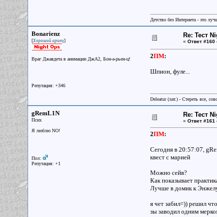
Детство без Интернета - это луч
Bonarienz
Re: Тест N
[
]
Хороший ариец
«
Ответ #160 
2
ПМ
:
Враг Джавдета в анимации ДжА2, Бон-а-рьен-ц!
Шпион, фуле...
Репутация: +346
Deleatur (лат.) - Стереть все, сов
gRemL1N
Re: Тест N
Псих
«
Ответ #161 
Я люблю NO!
2
ПМ
:
Сегодня в 20:57:07, gR
квест с марией
Пол:
Репутация: +1
Можно сейв?
Как показывает практик
Лучше в домик к Энжелу
я чет забил=)) решил чт
зы заводил одним мерко