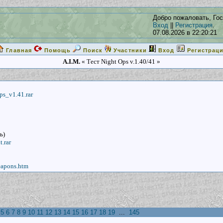
Добро пожаловать, Гос
Вход
||
Регистрация
.
07.08.2026 в 22:20:21
Главная
Помощь
Поиск
Участники
Вход
Регистрац
A.I.M.
« Тест Night Ops v.1.40/41 »
ps_v1.41.rar
ь)
.rar
eapons.htm
5
6
7
8
9
10
11
12
13
14
15
16
17
18
19
...
145