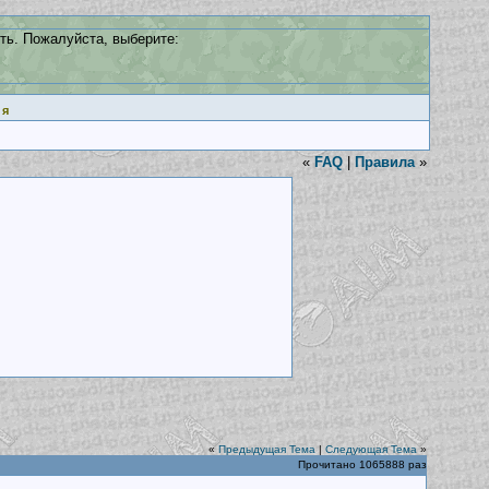
ть. Пожалуйста, выберите:
ия
«
FAQ
|
Правила
»
«
Предыдущая Тема
|
Следующая Тема
»
Прочитано 1065888 раз