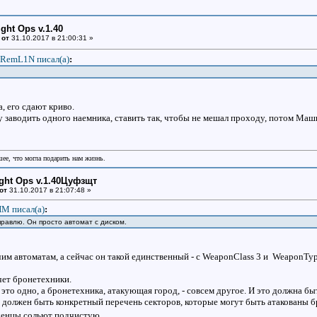
ight Ops v.1.40
 от
31.10.2017 в 21:00:31 »
RemL1N писал(a)
:
а, его сдают криво.
 заводить одного наемника, ставить так, чтобы не мешал проходу, потом Машк
шее, что могла подарить нам жизнь.
ight Ops v.1.40Цуфзщт
от
31.10.2017 в 21:07:48 »
М писал(a)
:
правлю. Он просто автомат с диском.
чим автоматам, а сейчас он такой единственный - с WeaponClass 3 и WeaponTy
чет бронетехники.
 это одно, а бронетехника, атакующая город, - совсем другое. И это должна бы
, должен быть конкретный перечень секторов, которые могут быть атакованы б
енцы сольют подчистую.