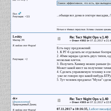
Самое эффективное, что есть, при выпаден
Пол:
...обыщи все дома в секторе высадки, Л
Репутация: +321
Ночью в тёмных переулках Астаны слышно цокань
Leshiy
Re: Тест Night Ops v.1.40
Мистер ЭЧ
«
Ответ #302 от
07.11.2017 в 21:4
Я люблю этот Форум!
Есть пару предложений:
1. К РГ-6 сделать не отдельные боеп
2. 40мм заряды сделать двух типов, о
Репутация: +2
несколько клеток.
3. Получить Хаммер можно раньше (в 
Может какой квест на получение тачки
4. Сделать управляемую технику в сек
уже не говорю про какой-нибудь БТР)
5. Тут человек предлагал "Мухи" сделат
dcv
Re: Тест Night Ops v.1.40
[
]
Децивилизатор
«
Ответ #303 от
07.11.2017 в 22:0
Прирожденный Джаец
07.11.2017 в 10:16:35,
Luficer писал(a)
Я люблю этот Форум!