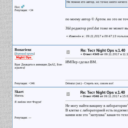
Не помню кто автор, но точно никто ничего
Пол:
Репутация: +34
по моему автор © Артем. но это не то
ЗЫ редактор prof.dat тоже не может в
«
Изменён в : 09.11.2017 в 09:47:13 польз
Bonarienz
Re: Тест Night Ops v.1.40
[
]
Хороший ариец
«
Ответ #345 от
09.11.2017 в 11:1
ИМПер сделал ВМ.
Враг Джавдета в анимации ДжА2, Бон-
а-рьен-ц!
Репутация: +346
Deleatur (лат.) - Стереть все, совсем все!
Skart
Re: Тест Night Ops v.1.40
Мигель
«
Ответ #346 от
09.11.2017 в 15:0
Я люблю этот Форум!
Не могу найти вакцину в лаборатории
В клетке с лабораторией есть подземел
камни или это "заглушка" какая-то тех
Репутация: ---