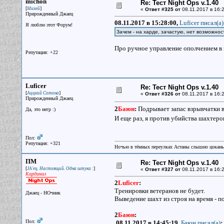
michon
Re: Тест Night Ops v.1.40
[
]
Михей
«
Ответ #325 от
08.11.2017 в 16:2
Прирожденный Джаец
08.11.2017 в 15:28:00,
Luficer писал(a)
Я люблю этот Форум!
Зачем - на харде, зачастую, нет возможнос
Про ручное управление ополчением в 
Репутация: +22
Luficer
Re: Тест Night Ops v.1.40
[
]
Аццкий Сотона
«
Ответ #326 от
08.11.2017 в 16:2
Прирожденный Джаец
2
Баюн
:
Подрывает запас взрывчатки в 
Да, это негр :)
И еще раз, я против убийства шахтеро
Пол:
Репутация: +321
Ночью в тёмных переулках Астаны слышно цокань
ПМ
Re: Тест Night Ops v.1.40
[
]
JA'ец. Настоящий. Одна штука :
«
Ответ #327 от
08.11.2017 в 16:2
Кардинал
2
Luficer
:
Тренировки ветеранов не будет.
Джаец - НОчник
Выведение шахт из строя на время - по
2
Баюн
:
Пол:
08.11.2017 в 14:45:19,
Баюн писал(a)
: