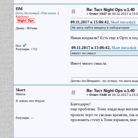
ПМ
Re: Тест Night Ops v.1.40
[
]
JA'ец. Настоящий. Одна штука :
«
Ответ #347 от
09.11.2017 в 15:0
Кардинал
09.11.2017 в 15:06:42,
Skart писал(a)
:
Не могу найти вакцину в лаборатории
Джаец - НОчник
Никак взорвали? Есть еще в Орте и по
Пол:
09.11.2017 в 15:06:42,
Skart писал(a)
:
Репутация: +712
имеет ли смысл
Имеет много смысла.
Детство без Интернета - это лучшее, что могла под
Skart
Re: Тест Night Ops v.1.40
Мигель
«
Ответ #348 от
09.11.2017 в 15:2
Я люблю этот Форум!
Благодарю!
еще проблема: Тони. владельца магазина
прошло черт-те сколько времени, так и
Репутация: ---
проломить стену к Тони взрывом, мне ч