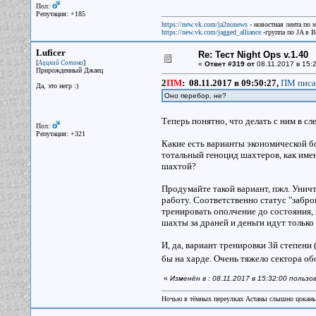
Пол:
Репутация: +185
https://new.vk.com/ja2nonews
- новостная лента по 
https://new.vk.com/jagged_alliance
-группа по JA в 
Luficer
Re: Тест Night Ops v.1.40
[
]
Аццкий Сотона
«
Ответ #319 от
08.11.2017 в 15:2
Прирожденный Джаец
2
ПМ
:
08.11.2017 в 09:50:27,
ПМ писа
Да, это негр :)
Оно перебор, не?
Теперь понятно, что делать с ним в
Пол:
Репутация: +321
Какие есть варианты экономической б
тотальный геноцид шахтеров, как имен
шахтой?
Продумайте такой вариант, пжл. Унич
работу. Соответственно статус "заброш
тренировать ополчение до состояния, к
шахты за драней и деньги идут тольк
И, да, вариант тренировки 3й степени
бы на харде. Очень тяжело сектора об
«
Изменён в : 08.11.2017 в 15:32:00 пользо
Ночью в тёмных переулках Астаны слышно цокань