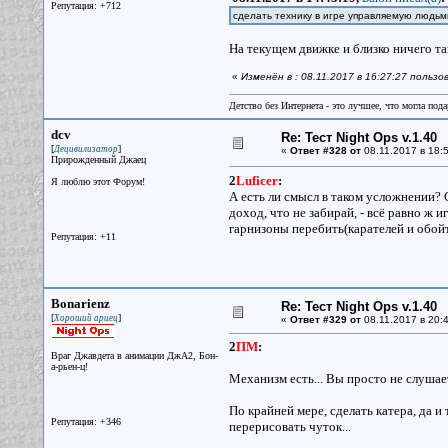
Репутация: +712
сделать технику в игре управляемую людьм
На текущем движке и близко ничего так
«
Изменён в : 08.11.2017 в 16:27:27 польз
Детство без Интернета - это лучшее, что могла под
dcv
Re: Тест Night Ops v.1.40
[
]
Децивилизатор
«
Ответ #328 от
08.11.2017 в 18:5
Прирожденный Джаец
2
Luficer
:
Я люблю этот Форум!
А есть ли смысл в таком усложнении? С
доход, что не забирай, - всё равно ж и
гарнизоны перебить(карателей и обой
Репутация: +11
Bonarienz
Re: Тест Night Ops v.1.40
[
]
Хороший ариец
«
Ответ #329 от
08.11.2017 в 20:4
2
ПМ
:
Враг Джавдета в анимации ДжА2, Бон-
а-рьен-ц!
Механизм есть... Вы просто не слушае
По крайней мере, сделать катера, да и
Репутация: +346
перерисовать чуток...