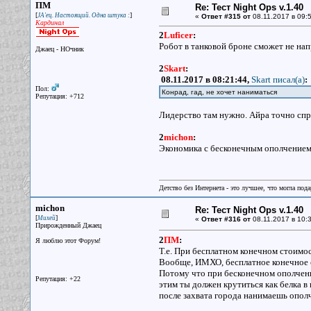
ПМ
Re: Тест Night Ops v.1.40
[
]
JA'ец. Настоящий. Одна штука :
«
Ответ #315 от
08.11.2017 в 09:5
Кардинал
2
Luficer
:
Робот в танковой броне сможет не нап
Джаец - НОчник
2
Skart
:
08.11.2017 в 08:21:44,
Skart писал(a)
:
Пол:
Конрад, гад, не хочет наниматься
Репутация: +712
Лидерство там нужно. Айра точно спр
2
michon
:
Экономика с бесконечным ополчением 
Детство без Интернета - это лучшее, что могла под
michon
Re: Тест Night Ops v.1.40
[
]
Михей
«
Ответ #316 от
08.11.2017 в 10:3
Прирожденный Джаец
2
ПМ
:
Я люблю этот Форум!
Т.е. При бесплатном конечном стоимо
Вообще, ИМХО, бесплатное конечное оп
Потому что при бесконечном ополчении
Репутация: +22
этим ты должен крутиться как белка в 
после захвата города нанимаешь ополч