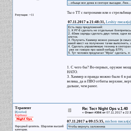
...обыщи все дома в секторе высадки, Люк..
Ты о ТТ с патронами или о стрельбище(
Репутация: +11
07.11.2017 в 21:48:31,
Leshiy писал(a)
Есть пару предложений:
1. К РГ-6 сделать не отдельные боеприпас
2. 40мм заряды сделать двух типов, одни в
клеток.
3. Получить Хаммер можно раньше (в смысл
какой квест на получение тачки выполнить, 
4. Сделать управляемую технику в секторах
уже не говорю про какой-нибудь БТР).
5. Тут человек предлагал "Мухи" сделать, я
1. С чего бы? Во-первых, оружие мощн
НАТО.
3. Хаммер и правда можно было б в ра
велика, да и ПВО отбиты верхние, верт
дальше, чем ранее.
Терапевт
Re: Тест Night Ops v.1.40
[
]
Кулибин
«
Ответ #304 от
07.11.2017 в 22:3
Кардинал
07.11.2017 в 09:15:35,
michon писал(a
Народный целитель. Шарлатан высшей
Чтобы вернуть заложника
категории.