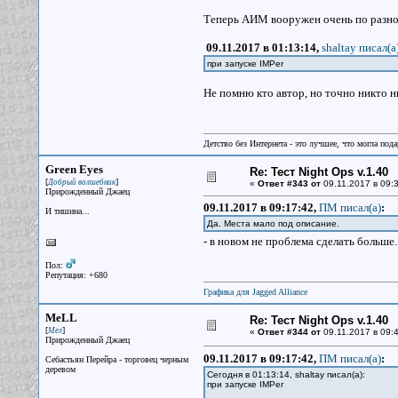
Теперь АИМ вооружен очень по разно
09.11.2017 в 01:13:14,
shaltay писал(a
при запуске IMPer
Не помню кто автор, но точно никто н
Детство без Интернета - это лучшее, что могла под
Green Eyes
Re: Тест Night Ops v.1.40
[
]
Добрый волшебник
«
Ответ #343 от
09.11.2017 в 09:3
Прирожденный Джаец
09.11.2017 в 09:17:42,
ПМ писал(a)
:
И тишина...
Да. Места мало под описание.
- в новом не проблема сделать больше.
Пол:
Репутация: +680
Графика для Jagged Alliance
MeLL
Re: Тест Night Ops v.1.40
[
]
Мел
«
Ответ #344 от
09.11.2017 в 09:4
Прирожденный Джаец
09.11.2017 в 09:17:42,
ПМ писал(a)
:
Себастьян Перейра - торговец черным
деревом
Сегодня в 01:13:14, shaltay писал(a):
при запуске IMPer