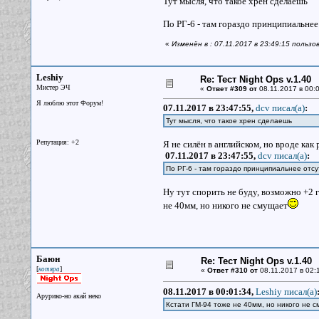
Тут мысля, что такое хрен сделаешь
По РГ-6 - там гораздо принципиальнее
«
Изменён в : 07.11.2017 в 23:49:15 пользо
Leshiy
Re: Тест Night Ops v.1.40
Мистер ЭЧ
«
Ответ #309 от
08.11.2017 в 00:0
Я люблю этот Форум!
07.11.2017 в 23:47:55,
dcv писал(a)
:
Тут мысля, что такое хрен сделаешь
Репутация: +2
Я не силён в английском, но вроде как
07.11.2017 в 23:47:55,
dcv писал(a)
:
По РГ-6 - там гораздо принципиальнее отсу
Ну тут спорить не буду, возможно +2 
не 40мм, но никого не смущает
Баюн
Re: Тест Night Ops v.1.40
[
]
котяра
«
Ответ #310 от
08.11.2017 в 02:1
08.11.2017 в 00:01:34,
Leshiy писал(a)
Арурико-но акай неко
Кстати ГМ-94 тоже не 40мм, но никого не 