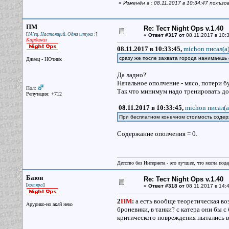
«
Изменён в : 08.11.2017 в 10:34:47 польз
ПМ
Re: Тест Night Ops v.1.40
[
]
JA'ец. Настоящий. Одна штука :
«
Ответ #317 от
08.11.2017 в 10:3
Кардинал
08.11.2017 в 10:33:45,
michon писал(a
сразу же после захвата города нанимаешь 
Джаец - НОчник
Да ладно?
Начальное ополчение - мясо, потери б
Пол:
Так что минимум надо тренировать до
Репутация: +712
08.11.2017 в 10:33:45,
michon писал(a
При бесплатном конечном стоимость соде
Содержание ополчения = 0.
Детство без Интернета - это лучшее, что могла под
Баюн
Re: Тест Night Ops v.1.40
[
]
котяра
«
Ответ #318 от
08.11.2017 в 14:4
2
ПМ
:
а есть вообще теоретическая во
Арурико-но акай неко
броневики, в танки? с катера они бы с
критического повреждения пытались выл