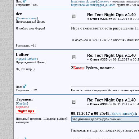
Пол:
https://new.vk.com/ja2nonews
- новостная лента по 
Репутация: +185
https://new.vk.com/jagged_alliance
-группа по JA в 
dcv
Re: Тест Night Ops v.1.40
[
]
Децивилизатор
«
Ответ #334 от
09.11.2017 в 00:2
Прирожденный Джаец
Игра отказывается есть разрешение 11
Я люблю этот Форум!
«
Изменён в : 09.11.2017 в 00:28:49 пользо
Репутация: +11
Luficer
Re: Тест Night Ops v.1.40
[
]
Аццкий Сотона
«
Ответ #335 от
09.11.2017 в 00:2
Прирожденный Джаец
2
Баюн
:
Рубить, полагаю.
Да, это негр :)
Пол:
Репутация: +321
Ночью в тёмных переулках Астаны слышно цокань
Терапевт
Re: Тест Night Ops v.1.40
[
]
Кулибин
«
Ответ #336 от
09.11.2017 в 00:4
Кардинал
09.11.2017 в 00:25:49,
Баюн писал(a)
:
Народный целитель. Шарлатан высшей
что должны делать рубильники?
категории.
Разносить в щепки полсектора вместе 