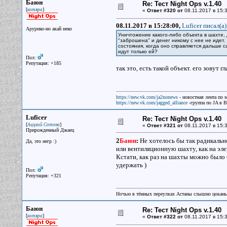
Баюн
Re: Тест Night Ops v.1.40
[
]
котяра
«
Ответ #320 от
08.11.2017 в 15:3
08.11.2017 в 15:28:00,
Luficer писал(a)
Арурико-но акай неко
Уничтожение какого-либо объекта в шахте
"заброшена" и денег никому с нее не идет.
состояния, когда оно справляется дальше с
идут только ей?
Пол:
Репутация: +185
так это, есть такой объект. его зовут 
https://new.vk.com/ja2nonews
- новостная лента по 
https://new.vk.com/jagged_alliance
-группа по JA в 
Luficer
Re: Тест Night Ops v.1.40
[
]
Аццкий Сотона
«
Ответ #321 от
08.11.2017 в 15:3
Прирожденный Джаец
2
Баюн
:
Не хотелось бы так радикаль
Да, это негр :)
или вентиляционную шахту, как на эл
Кстати, как раз на шахты можно было 
удержать )
Пол:
Репутация: +321
Ночью в тёмных переулках Астаны слышно цокань
Баюн
Re: Тест Night Ops v.1.40
[
]
котяра
«
Ответ #322 от
08.11.2017 в 15:3