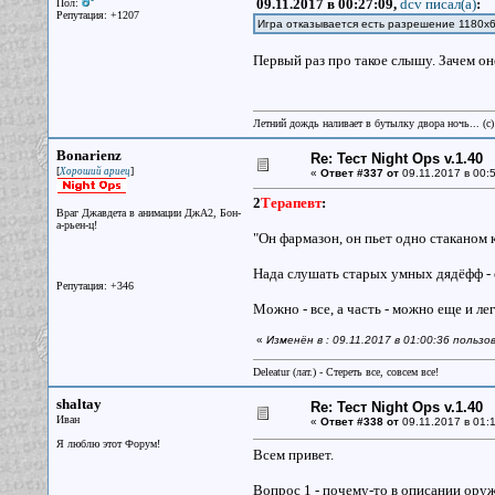
09.11.2017 в 00:27:09,
dcv писал(a)
:
Пол:
Репутация: +1207
Игра отказывается есть разрешение 1180х
Первый раз про такое слышу. Зачем о
Летний дождь наливает в бутылку двора ночь... (с
Bonarienz
Re: Тест Night Ops v.1.40
[
]
Хороший ариец
«
Ответ #337 от
09.11.2017 в 00:5
2
Терапевт
:
Враг Джавдета в анимации ДжА2, Бон-
а-рьен-ц!
"Он фармазон, он пьет одно стаканом 
Нада слушать старых умных дядёфф - 
Репутация: +346
Можно - все, а часть - можно еще и лег
«
Изменён в : 09.11.2017 в 01:00:36 пользо
Deleatur (лат.) - Стереть все, совсем все!
shaltay
Re: Тест Night Ops v.1.40
Иван
«
Ответ #338 от
09.11.2017 в 01:1
Я люблю этот Форум!
Всем привет.
Вопрос 1 - почему-то в описании ору