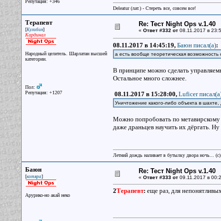
Репутация: +346
Deleatur (лат.) - Стереть все, совсем все!
Терапевт
Re: Тест Night Ops v.1.40
[
]
Кулибин
«
Ответ #332 от
08.11.2017 в 23:5
Кардинал
08.11.2017 в 14:45:19,
Баюн писал(a)
:
Народный целитель. Шарлатан высшей
а есть вообще теоретическая возможность 
категории.
В принципе можно сделать управляемы
Остальное много сложнее.
Пол:
Репутация: +1207
08.11.2017 в 15:28:00,
Luficer писал(a
Уничтожение какого-либо объекта в шахте
Можно попробовать по метавирскому
даже драньцев научить их дёргать. Ну
Летний дождь наливает в бутылку двора ночь... (с
Баюн
Re: Тест Night Ops v.1.40
[
]
котяра
«
Ответ #333 от
09.11.2017 в 00:2
2
Терапевт
:
еще раз, для непонятливы
Арурико-но акай неко