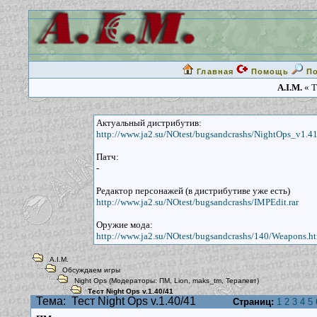
Главная
Помощь
П
A.I.M.
« Т
Актуальный дистрибутив:
http://www.ja2.su/NOtest/bugsandcrashs/NightOps_v1.41
Патч:
-
Редактор персонажей (в дистрибутиве уже есть)
http://www.ja2.su/NOtest/bugsandcrashs/IMPEdit.rar
Оружие мода:
http://www.ja2.su/NOtest/bugsandcrashs/140/Weapons.h
A.I.M.
Обсуждаем игры
Night Ops
(Модераторы:
ПМ
,
Lion
,
maks_tm
,
Терапевт
)
Тест Night Ops v.1.40/41
Тема:
Тест Night Ops v.1.40/41
Страниц:
1
2
3
4
5