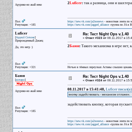
2
Luficer
:
так а разница, они и шахтера
Арурико-но акай неко
Пол:
https://new.vk.com/ja2nonews
- новостная лента по 
Репутация: +185
https://new.vk.com/jagged_alliance
-группа по JA в 
Luficer
Re: Тест Night Ops v.1.40
[
]
Аццкий Сотона
«
Ответ #323 от
08.11.2017 в 15:4
Прирожденный Джаец
2
Баюн
:
Такого механизма в игре нет, 
Да, это негр :)
Пол:
Репутация: +321
Ночью в тёмных переулках Астаны слышно цокань
Баюн
Re: Тест Night Ops v.1.40
[
]
котяра
«
Ответ #324 от
08.11.2017 в 15:5
08.11.2017 в 15:41:48,
Luficer писал(a)
Арурико-но акай неко
кнопку задействовать - механизм отлажен.
задействовать кнопку, которая пускает
Пол:
Репутация: +185
https://new.vk.com/ja2nonews
- новостная лента по 
https://new.vk.com/jagged_alliance
-группа по JA в 