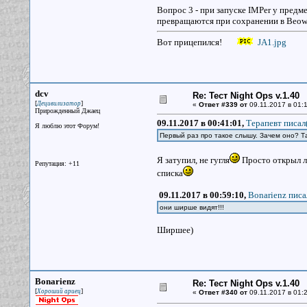
Вопрос 3 - при запуске IMPer у предм
превращаются при сохранении в Beowul
Вот прицепился!
JA1.jpg
dcv
Re: Тест Night Ops v.1.40
[
]
Децивилизатор
«
Ответ #339 от
09.11.2017 в 01:1
Прирожденный Джаец
09.11.2017 в 00:41:01,
Терапевт писал(
Я люблю этот Форум!
Первый раз про такое слышу. Зачем оно? Т
Я затупил, не гугля
Просто открыл л
Репутация: +11
списка
09.11.2017 в 00:59:10,
Bonarienz писа
они ширше видят!!!
Ширшее)
Bonarienz
Re: Тест Night Ops v.1.40
[
]
Хороший ариец
«
Ответ #340 от
09.11.2017 в 01:2