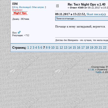
ПМ
Re: Тест Night Ops v.1.40
[
]
JA'ец. Настоящий. Одна штука :
«
Ответ #349 от
09.11.2017 в 15:2
Кардинал
09.11.2017 в 15:22:52,
Skart писал(a)
:
Тони в отъезде...
Джаец - НОчник
Почаще к нему заглядывай, вернется.
Пол:
Репутация: +712
Детство без Интернета - это лучшее, что могла под
Страниц:
1
2
3
4
5
6
7
8
9
10
11
12
13
14
15
16
17
18
19
20
21
22
Статистика. Р
A.I.M.
»
Powered 
YaBB
© 200