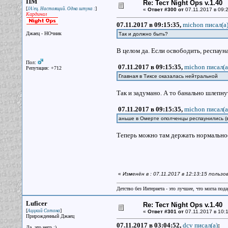
ПМ
Re: Тест Night Ops v.1.40
[
]
JA'ец. Настоящий. Одна штука :
«
Ответ #300 от
07.11.2017 в 09:2
Кардинал
07.11.2017 в 09:15:35,
michon писал(a
Джаец - НОчник
Так и должно быть?
В целом да. Если освободить, респауна
Пол:
07.11.2017 в 09:15:35,
michon писал(a
Репутация: +712
Главная в Тиксе оказалась нейтральной
Так и задумано. А то банально шлепнут
07.11.2017 в 09:15:35,
michon писал(a
аньше в Омерте ополченцы респаунились (в
Теперь можно там держать нормально
«
Изменён в : 07.11.2017 в 12:13:15 польз
Детство без Интернета - это лучшее, что могла под
Luficer
Re: Тест Night Ops v.1.40
[
]
Аццкий Сотона
«
Ответ #301 от
07.11.2017 в 10:1
Прирожденный Джаец
07.11.2017 в 03:04:52,
dcv писал(a)
:
Да, это негр :)