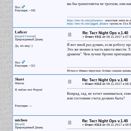
вы бы гранатометы не трогали, они как
Пол:
Репутация: +185
https://new.vk.com/ja2nonews
- новостная лента по 
https://new.vk.com/jagged_alliance
-группа по JA в 
Luficer
Re: Тест Night Ops v.1.40
[
]
Аццкий Сотона
«
Ответ #311 от
08.11.2017 в 07:3
Прирожденный Джаец
Я вот иной раз думаю, если роботу пр
Да, это негр :)
Это же можно в часть квеста ввести. 
дракона". Чем лучше броню притащишь
Пол:
Репутация: +321
Ночью в тёмных переулках Астаны слышно цокань
Skart
Re: Тест Night Ops v.1.40
Мигель
«
Ответ #312 от
08.11.2017 в 08:2
Я люблю этот Форум!
Конрад, гад, не хочет наниматься, го
или состояние счета должно быть?
Репутация: ---
michon
Re: Тест Night Ops v.1.40
[
]
Михей
«
Ответ #313 от
08.11.2017 в 08:5
Прирожденный Джаец