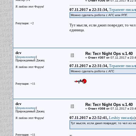
«
Ответ #306 от
07.11.2017 в 22:5
Я люблю этот Форум!
07.11.2017 в 22:31:34,
Терапевт писал(
Можно сделать робота с АГС или РПГ.
Репутация: +2
Тут мысля, если джип повредят, то чел
единица.
dcv
Re: Тест Night Ops v.1.40
[
]
Децивилизатор
«
Ответ #307 от
07.11.2017 в 23:4
Прирожденный Джаец
07.11.2017 в 22:31:34,
Терапевт писал(
Я люблю этот Форум!
Можно сделать робота с АГС
Репутация: +11
dcv
Re: Тест Night Ops v.1.40
[
]
Децивилизатор
«
Ответ #308 от
07.11.2017 в 23:4
Прирожденный Джаец
07.11.2017 в 22:52:41,
Leshiy писал(a)
Я люблю этот Форум!
Тут мысля, если джип повредят, то чел из 
Репутация: +11