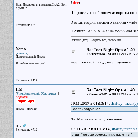
2
dcv
:
Враг Джавдета в анимации ДжА2, Бон-
а-рьен-ц!
Ширшее у твоей кошечки ворс на попоч
Это категории высшего анализа - vade r
Репутация: +346
«
Изменён в : 09.11.2017 в 01:23:20 пользо
Deleatur (лат.) - Стереть все, совсем все!
Nemo
Re: Тест Night Ops v.1.40
[
]
капитан
«
Ответ #341 от
09.11.2017 в 07:3
Прирожденный Джаец
террористы, блин, доморощенные...
Я люблю этот Форум!
Репутация: +114
ПМ
Re: Тест Night Ops v.1.40
[
]
JA'ец. Настоящий. Одна штука :
«
Ответ #342 от
09.11.2017 в 09:1
Кардинал
09.11.2017 в 01:13:14,
shaltay писал(a)
Джаец - НОчник
Это так задумано?
Да. Места мало под описание.
Пол:
09.11.2017 в 01:13:14,
shaltay писал(a
Репутация: +712
опция "хорошо вооруженные наемники"