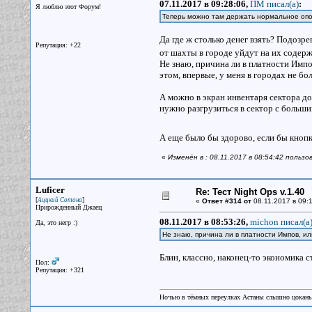
07.11.2017 в 09:28:06,
ПМ писал(a)
:
Я люблю этот Форум!
Теперь можно там держать нормальное опо
Да где ж столько денег взять? Подозр
Репутация: +22
от шахты в городе уйдут на их содер
Не знаю, причина ли в платности Импо
этом, впервые, у меня в городах не б
А можно в экран инвентаря сектора д
нужно разгрузиться в сектор с больши
А еще было бы здорово, если бы кнопк
«
Изменён в : 08.11.2017 в 08:54:42 польз
Luficer
Re: Тест Night Ops v.1.40
[
]
Аццкий Сотона
«
Ответ #314 от
08.11.2017 в 09:1
Прирожденный Джаец
08.11.2017 в 08:53:26,
michon писал(a
Да, это негр :)
Не знаю, причина ли в платности Импов, ил
Блин, классно, наконец-то экономика 
Пол:
Репутация: +321
Ночью в тёмных переулках Астаны слышно цокань