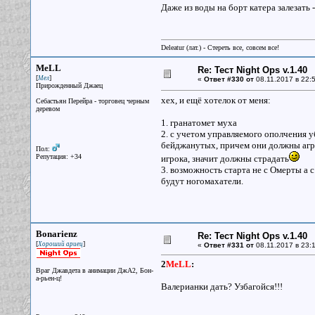
Даже из воды на борт катера залезать -
Deleatur (лат.) - Стереть все, совсем все!
MeLL
Re: Тест Night Ops v.1.40
[
]
Мел
«
Ответ #330 от
08.11.2017 в 22:5
Прирожденный Джаец
хех, и ещё хотелок от меня:
Себастьян Перейра - торговец черным
деревом
1. гранатомет муха
2. с учетом управляемого ополчения уб
бейджанутых, причем они должны агри
Пол:
Репутация: +34
игрока, значит должны страдать
3. возможность старта не с Омерты а с
будут ногомахатели.
Bonarienz
Re: Тест Night Ops v.1.40
[
]
Хороший ариец
«
Ответ #331 от
08.11.2017 в 23:1
2
MeLL
:
Враг Джавдета в анимации ДжА2, Бон-
а-рьен-ц!
Валерианки дать? Узбагойся!!!