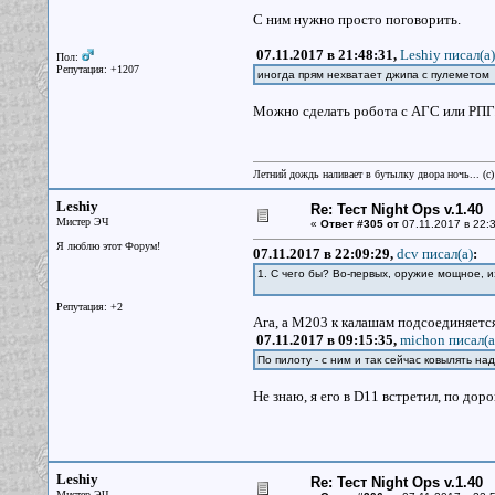
С ним нужно просто поговорить.
07.11.2017 в 21:48:31,
Leshiy писал(a)
Пол:
Репутация: +1207
иногда прям нехватает джипа с пулеметом
Можно сделать робота с АГС или РПГ
Летний дождь наливает в бутылку двора ночь... (с
Leshiy
Re: Тест Night Ops v.1.40
Мистер ЭЧ
«
Ответ #305 от
07.11.2017 в 22:3
Я люблю этот Форум!
07.11.2017 в 22:09:29,
dcv писал(a)
:
1. С чего бы? Во-первых, оружие мощное, и
Репутация: +2
Ага, а M203 к калашам подсоединяется
07.11.2017 в 09:15:35,
michon писал(a
По пилоту - с ним и так сейчас ковылять на
Не знаю, я его в D11 встретил, по дор
Leshiy
Re: Тест Night Ops v.1.40
Мистер ЭЧ