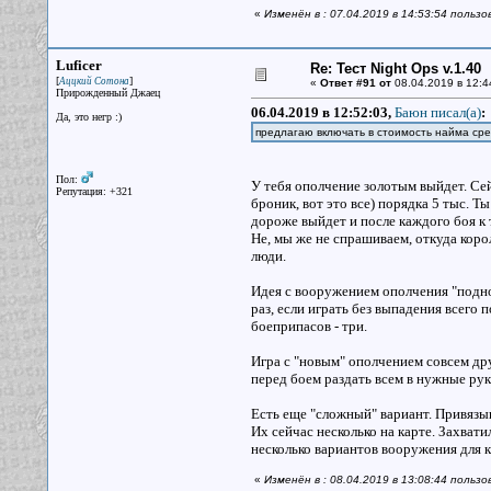
«
Изменён в : 07.04.2019 в 14:53:54 польз
Luficer
Re: Тест Night Ops v.1.40
[
]
Аццкий Сотона
«
Ответ #91 от
08.04.2019 в 12:4
Прирожденный Джаец
06.04.2019 в 12:52:03,
Баюн писал(a)
:
Да, это негр :)
предлагаю включать в стоимость найма сре
Пол:
У тебя ополчение золотым выйдет. Сей
Репутация: +321
броник, вот это все) порядка 5 тыс. 
дороже выйдет и после каждого боя к
Не, мы же не спрашиваем, откуда корол
люди.
Идея с вооружением ополчения "поднож
раз, если играть без выпадения всего 
боеприпасов - три.
Игра с "новым" ополчением совсем др
перед боем раздать всем в нужные рук
Есть еще "сложный" вариант. Привязыв
Их сейчас несколько на карте. Захвати
несколько вариантов вооружения для 
«
Изменён в : 08.04.2019 в 13:08:44 пользо