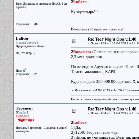
2
Luficer
:
Враг Джавдета в анимации ДжА2, Бон-
а-рьен-ц!
Куркулятырь!!!
Репутация: +346
Deleatur (лат.) - Стереть все, совсем все!
Luficer
Re: Тест Night Ops v.1.40
[
]
Аццкий Сотона
«
Ответ #53 от
04.04.2019 в 18:1
Прирожденный Джаец
2
Bonarienz
:
Силюсь понять основные т
Да, это негр :)
2,5 млн. долларов.
По легенде в Арулько она уже 10 лет.
Пол:
Триста миллионов, КАРЛ!
Репутация: +321
Куда она дела 299 900 000 до часа Х, 
«
Изменён в : 04.04.2019 в 18:26:13 пользо
Ночью в тёмных переулках Астаны слышно цокань
Терапевт
Re: Тест Night Ops v.1.40
[
]
Кулибин
«
Ответ #54 от
04.04.2019 в 18:2
Кардинал
2
Luficer
:
1) Да.
Народный целитель. Шарлатан высшей
категории.
2) $250. Теоретически - да.
3) Никак не учитывается. Элитчик пр