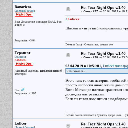
Bonarienz
Re: Тест Night Ops v.1.40
[
]
Хороший ариец
«
Ответ #77 от
05.04.2019 в 18:1
2
Luficer
:
Враг Джавдета в анимации ДжА2, Бон-
а-рьен-ц!
Шахматы - игра шаблонированных урю
Репутация: +346
Deleatur (лат.) - Стереть все, совсем все!
Терапевт
Re: Тест Night Ops v.1.40
[
]
Кулибин
«
Ответ #78 от
05.04.2019 в 23:5
Кардинал
05.04.2019 в 10:51:01,
Luficer писал(a)
Народный целитель. Шарлатан высшей
Что скажете?
категории.
Это очень тонкая материя, чтобы всё н
просто наброски многолетней давности
Вот в Метавире платная вражеская эко
Пол:
Репутация: +1207
досаждал контратаками.
Если ты готов повозиться с подбором 
Летний дождь наливает в бутылку двора ночь... (с
Luficer
Re: Тест Night Ops v.1.40
[
]
Аццкий Сотона
«
Ответ #79 от
06.04.2019 в 10:5