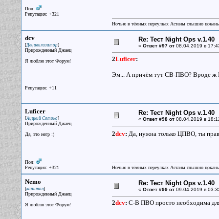
Пол:
Репутация: +321
Ночью в тёмных переулках Астаны слышно цокань
dcv
Re: Тест Night Ops v.1.40
[
]
Децивилизатор
«
Ответ #97 от
08.04.2019 в 17:4
Прирожденный Джаец
2
Luficer
:
Я люблю этот Форум!
Эм... А причём тут СВ-ПВО? Вроде ж Г
Репутация: +11
Luficer
Re: Тест Night Ops v.1.40
[
]
Аццкий Сотона
«
Ответ #98 от
08.04.2019 в 18:1
Прирожденный Джаец
2
dcv
:
Да, нужна только ЦПВО, ты прав.
Да, это негр :)
Пол:
Репутация: +321
Ночью в тёмных переулках Астаны слышно цокань
Nemo
Re: Тест Night Ops v.1.40
[
]
капитан
«
Ответ #99 от
09.04.2019 в 03:3
Прирожденный Джаец
2
dcv
:
С-В ПВО просто необходима для 
Я люблю этот Форум!