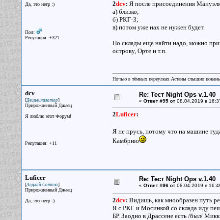
2
dcv
:
Я после присоединения Мануэля
Да, это негр :)
а) близко;
б) РКГ-3;
в) потом уже нах не нужен будет.
Пол:
Репутация: +321
Но склады еще найти надо, можно прив
острову, Орте и т.п.
Ночью в тёмных переулках Астаны слышно цокань
dcv
Re: Тест Night Ops v.1.40
[
]
Децивилизатор
«
Ответ #95 от
08.04.2019 в 16:3
Прирожденный Джаец
2
Luficer
:
Я люблю этот Форум!
Я не прусь, потому что на машине туд
Камбрию
Репутация: +11
Luficer
Re: Тест Night Ops v.1.40
[
]
Аццкий Сотона
«
Ответ #96 от
08.04.2019 в 16:4
Прирожденный Джаец
2
dcv
:
Видишь, как мнообразен путь ре
Да, это негр :)
Я с РКГ и Мосинкой со склада иду пе
БР. Заодно в Драссене есть /был/ Ми