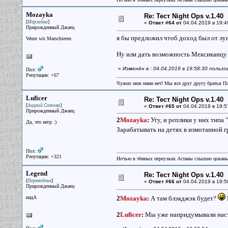
Mozayka
Re: Тест Night Ops v.1.40
[
]
Мерзайка
«
Ответ #64 от
04.04.2019 в 19:4
Прирожденный Джаец
я бы предложил чтоб доход был от лун
Wenn wir Marschieren
Ну или дать возможность Мексиканцу 
«
Изменён в : 04.04.2019 в 19:58:30 польз
Пол:
Репутация: +67
Чужих меж нами нет! Мы все друг другу братья П
Luficer
Re: Тест Night Ops v.1.40
[
]
Аццкий Сотона
«
Ответ #65 от
04.04.2019 в 19:5
Прирожденный Джаец
2
Mozayka
:
Угу, и реплики у них типа 
Да, это негр :)
Зарабатывать на детях в измотанной гр
Пол:
Репутация: +321
Ночью в тёмных переулках Астаны слышно цокань
Legend
Re: Тест Night Ops v.1.40
[
]
Переводчик
«
Ответ #66 от
04.04.2019 в 19:5
Прирожденный Джаец
надА
2
Mozayka
:
А там блэкджэк будет?
2
Luficer
:
Мы уже напридумывали насто