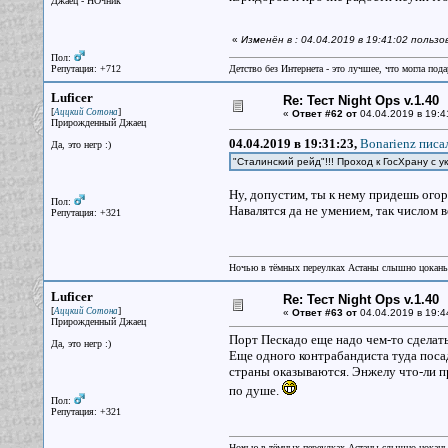
Джаец - НОчник
«
Изменён в : 04.04.2019 в 19:41:02 польз
Пол:
Репутация: +712
Детство без Интернета - это лучшее, что могла под
Luficer
Re: Тест Night Ops v.1.40
[
]
Аццкий Сотона
«
Ответ #62 от
04.04.2019 в 19:4
Прирожденный Джаец
04.04.2019 в 19:31:23,
Bonarienz писал
Да, это негр :)
"Сталинский рейд"!!! Проход к ГосХрану с 
Ну, допустим, ты к нему придешь ого
Пол:
Навалятся да не умением, так числом 
Репутация: +321
Ночью в тёмных переулках Астаны слышно цокань
Luficer
Re: Тест Night Ops v.1.40
[
]
Аццкий Сотона
«
Ответ #63 от
04.04.2019 в 19:4
Прирожденный Джаец
Порт Пескадо еще надо чем-то сделат
Да, это негр :)
Еще одного контрабандиста туда посад
страны оказываются. Энжелу что-ли пр
по душе.
Пол:
Репутация: +321
Ночью в тёмных переулках Астаны слышно цокань