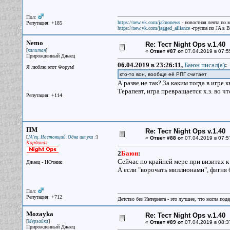
Пол:
https://new.vk.com/ja2nonews
- новостная лента по 
Репутация: +185
https://new.vk.com/jagged_alliance
-группа по JA в 
Nemo
Re: Тест Night Ops v.1.40
[
]
капитан
«
Ответ #87 от
07.04.2019 в 07:5
Прирожденный Джаец
06.04.2019 в 23:26:11,
Баюн писал(a)
:
Я люблю этот Форум!
кто-то вон, вообще её РПГ считает
А разве не так? За каким тогда в игре
Терапевт, игра превращается х.з. во что
Репутация: +114
ПМ
Re: Тест Night Ops v.1.40
[
]
JA'ец. Настоящий. Одна штука :
«
Ответ #88 от
07.04.2019 в 07:5
Кардинал
2
Баюн
:
Сейчас по крайней мере при визитах к 
Джаец - НОчник
А если "ворочать миллионами", фигня 
Пол:
Репутация: +712
Детство без Интернета - это лучшее, что могла под
Mozayka
Re: Тест Night Ops v.1.40
[
]
Мерзайка
«
Ответ #89 от
07.04.2019 в 08:3
Прирожденный Джаец