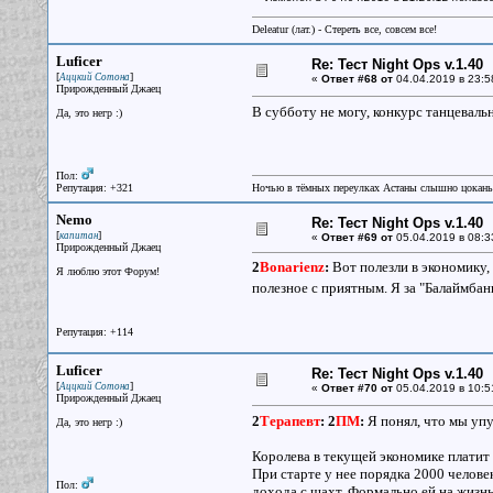
Deleatur (лат.) - Стереть все, совсем все!
Luficer
Re: Тест Night Ops v.1.40
[
]
Аццкий Сотона
«
Ответ #68 от
04.04.2019 в 23:5
Прирожденный Джаец
В субботу не могу, конкурс танцевальн
Да, это негр :)
Пол:
Репутация: +321
Ночью в тёмных переулках Астаны слышно цокань
Nemo
Re: Тест Night Ops v.1.40
[
]
капитан
«
Ответ #69 от
05.04.2019 в 08:3
Прирожденный Джаец
2
Bonarienz
:
Вот полезли в экономику, 
Я люблю этот Форум!
полезное с приятным. Я за "Балаймба
Репутация: +114
Luficer
Re: Тест Night Ops v.1.40
[
]
Аццкий Сотона
«
Ответ #70 от
05.04.2019 в 10:5
Прирожденный Джаец
2
Терапевт
:
2
ПМ
:
Я понял, что мы упу
Да, это негр :)
Королева в текущей экономике платит т
При старте у нее порядка 2000 человек 
Пол:
дохода с шахт. Формально ей на жизнь