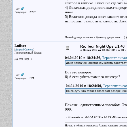
сектора в тактике. Списание сделать 
4) Локальная доходность шахт опреде
Пол:
ниже.
Репутация: +1207
5) Величина дохода шахт зависит от л
на процент разности лояльности. Элек
Летний дождь наливает в бутылку двора ночь... (с
Luficer
Re: Тест Night Ops v.1.40
[
]
Аццкий Сотона
«
Ответ #55 от
04.04.2019 в 18:2
Прирожденный Джаец
04.04.2019 в 18:24:56,
Терапевт писал
Да, это негр :)
Даже захваченная игроком шахта работает 
Вот это поворот.
Пол:
6) А если убить главного шахтера?
Репутация: +321
04.04.2019 в 18:24:56,
Терапевт писал
Но по сути это станет способом разорения
Похоже - единственным способом. Это 
000.
«
Изменён в : 04.04.2019 в 18:29:49 пользо
Ночью в тёмных переулках Астаны слышно цокань