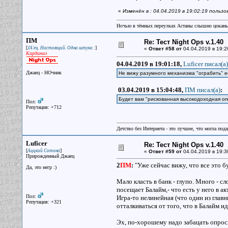
«
Изменён в : 04.04.2019 в 19:02:19 пользо
Ночью в тёмных переулках Астаны слышно цокань
ПМ
Re: Тест Night Ops v.1.40
[
]
JA'ец. Настоящий. Одна штука :
«
Ответ #58 от
04.04.2019 в 19:2
Кардинал
04.04.2019 в 19:01:18,
Luficer писал(a)
Джаец - НОчник
Не вижу разумного механизма "ограбить" е
03.04.2019 в 15:04:48,
ПМ писал(a)
:
Будет вам "рискованная высокодоходная оп
Пол:
Репутация: +712
Детство без Интернета - это лучшее, что могла под
Luficer
Re: Тест Night Ops v.1.40
[
]
Аццкий Сотона
«
Ответ #59 от
04.04.2019 в 19:3
Прирожденный Джаец
2
ПМ
:
"Уже сейчас вижу, что все это б
Да, это негр :)
Мало класть в банк - глупо. Много - с
посещает Балайм,- что есть у него в а
Пол:
Игра-то нелинейная (что один из глав
Репутация: +321
отталкиваться от того, что в Балайм и
Эх, по-хорошему надо забацать опросн