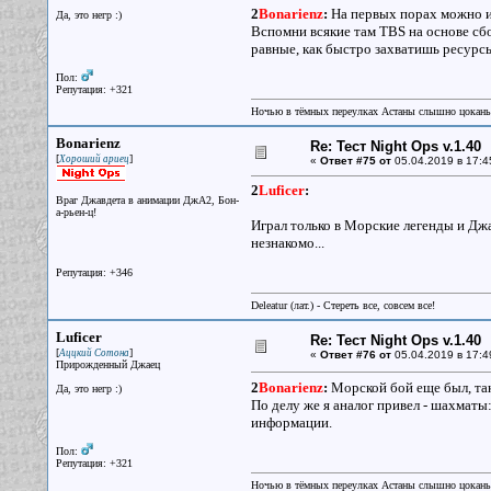
2
Bonarienz
:
На первых порах можно и 
Да, это негр :)
Вспомни всякие там TBS на основе сбо
равные, как быстро захватишь ресурсы
Пол:
Репутация: +321
Ночью в тёмных переулках Астаны слышно цокань
Bonarienz
Re: Тест Night Ops v.1.40
[
]
Хороший ариец
«
Ответ #75 от
05.04.2019 в 17:4
2
Luficer
:
Враг Джавдета в анимации ДжА2, Бон-
а-рьен-ц!
Играл только в Морские легенды и Джа
незнакомо...
Репутация: +346
Deleatur (лат.) - Стереть все, совсем все!
Luficer
Re: Тест Night Ops v.1.40
[
]
Аццкий Сотона
«
Ответ #76 от
05.04.2019 в 17:4
Прирожденный Джаец
2
Bonarienz
:
Морской бой еще был, так
Да, это негр :)
По делу же я аналог привел - шахматы
информации.
Пол:
Репутация: +321
Ночью в тёмных переулках Астаны слышно цокань