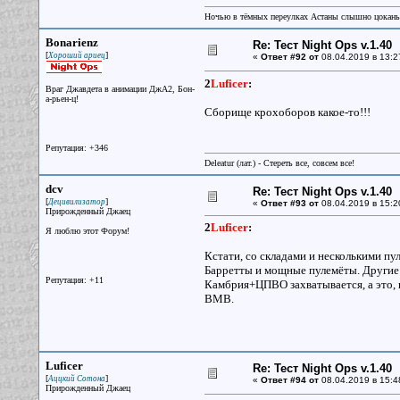
Ночью в тёмных переулках Астаны слышно цокань
Bonarienz
Re: Тест Night Ops v.1.40
[
]
Хороший ариец
«
Ответ #92 от
08.04.2019 в 13:2
2
Luficer
:
Враг Джавдета в анимации ДжА2, Бон-
а-рьен-ц!
Сборище крохоборов какое-то!!!
Репутация: +346
Deleatur (лат.) - Стереть все, совсем все!
dcv
Re: Тест Night Ops v.1.40
[
]
Децивилизатор
«
Ответ #93 от
08.04.2019 в 15:2
Прирожденный Джаец
2
Luficer
:
Я люблю этот Форум!
Кстати, со складами и несколькими п
Барретты и мощные пулемёты. Другие с
Репутация: +11
Камбрия+ЦПВО захватывается, а это, 
ВМВ.
Luficer
Re: Тест Night Ops v.1.40
[
]
Аццкий Сотона
«
Ответ #94 от
08.04.2019 в 15:4
Прирожденный Джаец