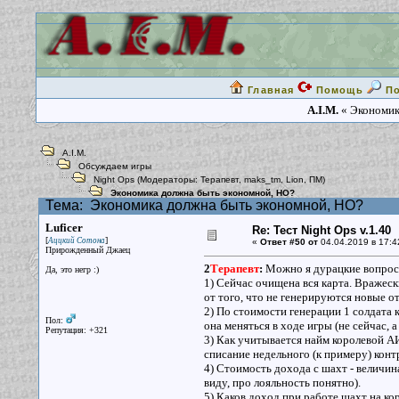
Главная
Помощь
П
A.I.M.
« Экономик
A.I.M.
Обсуждаем игры
Night Ops
(Модераторы:
Терапевт
,
maks_tm
,
Lion
,
ПМ
)
Экономика должна быть экономной, НО?
Тема:
Экономика должна быть экономной, НО?
Luficer
Re: Тест Night Ops v.1.40
[
]
Аццкий Сотона
«
Ответ #50 от
04.04.2019 в 17:4
Прирожденный Джаец
2
Терапевт
:
Можно я дурацкие вопросы
Да, это негр :)
1) Сейчас очищена вся карта. Вражеск
от того, что не генерируются новые о
2) По стоимости генерации 1 солдата 
Пол:
она меняться в ходе игры (не сейчас,
Репутация: +321
3) Как учитывается найм королевой АИ
списание недельного (к примеру) кон
4) Стоимость дохода с шахт - величин
виду, про лояльность понятно).
5) Каков доход при работе шахт на ко