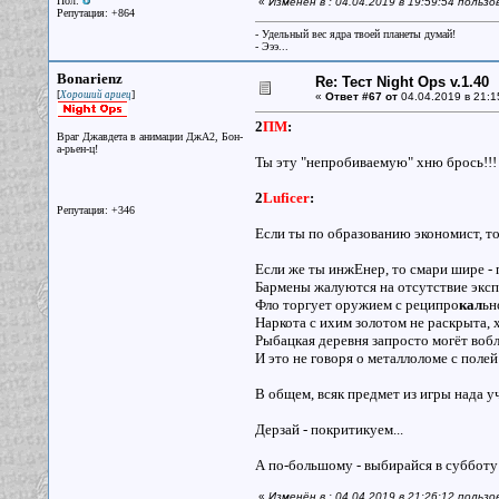
Пол:
«
Изменён в : 04.04.2019 в 19:59:54 польз
Репутация: +864
- Удельный вес ядра твоей планеты думай!
- Эээ...
Bonarienz
Re: Тест Night Ops v.1.40
[
]
Хороший ариец
«
Ответ #67 от
04.04.2019 в 21:1
2
ПМ
:
Враг Джавдета в анимации ДжА2, Бон-
а-рьен-ц!
Ты эту "непробиваемую" хню брось!!!
2
Luficer
:
Репутация: +346
Если ты по образованию экономист, то
Если же ты инжЕнер, то смари шире -
Бармены жалуются на отсутствие эксп
Фло торгует оружием с реципро
кал
ьн
Наркота с ихим золотом не раскрыта, 
Рыбацкая деревня запросто могёт вобл
И это не говоря о металлоломе с полей
В общем, всяк предмет из игры нада у
Дерзай - покритикуем...
А по-большому - выбирайся в субботу
«
Изменён в : 04.04.2019 в 21:26:12 польз