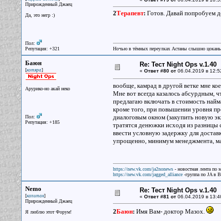
Прирожденный Джаец
2
Терапевт
:
Готов. Давай попробуем д
Да, это негр :)
Пол:
Репутация: +321
Ночью в тёмных переулках Астаны слышно цокань
Баюн
Re: Тест Night Ops v.1.40
[
]
котяра
«
Ответ #80 от
06.04.2019 в 12:5
вообще, камрад в другой ветке мне ко
Арурико-но акай неко
Мне вот всегда казалось абсурдным, ч
предлагаю включать в стоимость найм
кроме того, при повышении уровня пр
диалоговым окном (закупить новую эки
Пол:
Репутация: +185
тратятся денюжки исходя из разницы 
ввести условную задержку для доставк
упрощенно, минимум менеджмента, м
https://new.vk.com/ja2nonews
- новостная лента по 
https://new.vk.com/jagged_alliance
-группа по JA в 
Nemo
Re: Тест Night Ops v.1.40
[
]
капитан
«
Ответ #81 от
06.04.2019 в 13:4
Прирожденный Джаец
2
Баюн
:
Имя Вам- доктор Мазох.
Я люблю этот Форум!