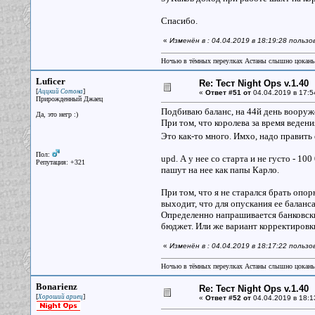
Спасибо.
«
Изменён в : 04.04.2019 в 18:19:28 пользо
Ночью в тёмных переулках Астаны слышно цокань
Luficer
Re: Тест Night Ops v.1.40
[
]
Аццкий Сотона
«
Ответ #51 от
04.04.2019 в 17:5
Прирожденный Джаец
Подбиваю баланс, на 44й день вооруж
Да, это негр :)
При том, что королева за время ведени
Это как-то много. Имхо, надо править
Пол:
upd. А у нее со старта и не густо - 1
Репутация: +321
пашут на нее как папы Карло.
При том, что я не старался брать опо
выходит, что для опускания ее баланс
Определенно напрашивается банковски
бюджет. Или же вариант корректировки
«
Изменён в : 04.04.2019 в 18:17:22 пользо
Ночью в тёмных переулках Астаны слышно цокань
Bonarienz
Re: Тест Night Ops v.1.40
[
]
Хороший ариец
«
Ответ #52 от
04.04.2019 в 18:1