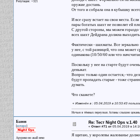
Репутация: +321
оружие достань.
От того и собрала она в кубышку всего
И все сразу встает на свои места. Есл
пары богатых шахт не позволит ей пл
С другой стороны, мы можем гораздо т
всех шахт Дейдрана должна выходить
Фактически - шахматы. Все зеркально -
у нее, с той разницей, что она может
одинакова (10/50/60 или что начсчит
Поскольку у нее на старте будут очен
деньжат.
Вопрос только один остается,- что дел
будут пропадать старые - тоже странн
думать.
Что скажете?
«
Изменён в : 05.04.2019 в 10:53:43 пользо
Ночью в тёмных переулках Астаны слышно цокань
Баюн
Re: Тест Night Ops v.1.40
[
]
котяра
«
Ответ #71 от
05.04.2019 в 14:1
Я щитаю, у королевы жалованье должн
Арурико-но акай неко