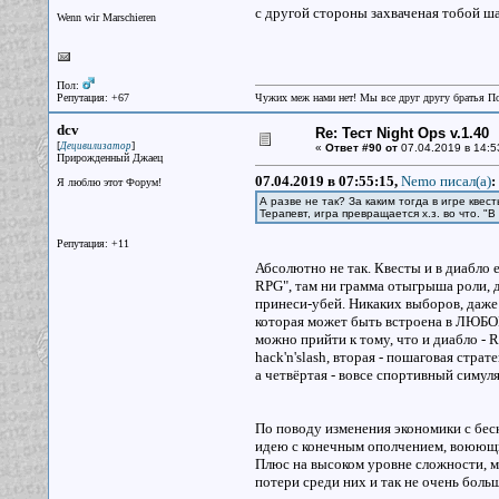
с другой стороны захваченая тобой ша
Wenn wir Marschieren
Пол:
Репутация: +67
Чужих меж нами нет! Мы все друг другу братья П
dcv
Re: Тест Night Ops v.1.40
[
]
Децивилизатор
«
Ответ #90 от
07.04.2019 в 14:5
Прирожденный Джаец
07.04.2019 в 07:55:15,
Nemo писал(a)
:
Я люблю этот Форум!
А разве не так? За каким тогда в игре кве
Терапевт, игра превращается х.з. во что. "В
Репутация: +11
Абсолютно не так. Квесты и в диабло ес
RPG", там ни грамма отыгрыша роли, д
принеси-убей. Никаких выборов, даже 
которая может быть встроена в ЛЮБОЙ
можно прийти к тому, что и диабло - R
hack'n'slash, вторая - пошаговая страт
а четвёртая - вовсе спортивный симуля
По поводу изменения экономики с беск
идею с конечным ополчением, воюющим
Плюс на высоком уровне сложности, м
потери среди них и так не очень боль