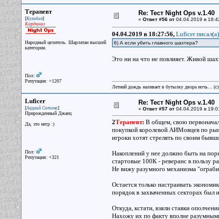
Терапевт
Re: Тест Night Ops v.1.40
[
]
Кулибин
«
Ответ #56 от
04.04.2019 в 18:4
Кардинал
04.04.2019 в 18:27:56,
Luficer писал(a)
Народный целитель. Шарлатан высшей
6) А если убить главного шахтера?
категории.
Это ни на что не повлияет. Живой шах
Пол:
Репутация: +1207
Летний дождь наливает в бутылку двора ночь... (с
Luficer
Re: Тест Night Ops v.1.40
[
]
Аццкий Сотона
«
Ответ #57 от
04.04.2019 в 19:0
Прирожденный Джаец
2
Терапевт
:
В общем, свою первоначал
Да, это негр :)
покупкой королевой АИМовцев по рыно
игроки хотят стрелять по своим бывш
Пол:
Накоплений у нее должно быть на поря
Репутация: +321
стартовые 100К - реверанс в пользу р
Не вижу разумного механизма "ограбит
Остается только настраивать экономик
порядок в захваченных секторах был и
Откуда, кстати, взяли ставки ополчен
Нахожу их по факту вполне разумными