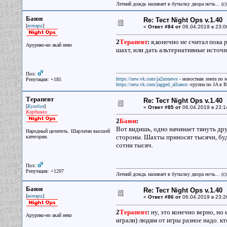
Летний дождь наливает в бутылку двора ночь... (с
Баюн
Re: Тест Night Ops v.1.40
[
]
котяра
«
Ответ #84 от
06.04.2019 в 23:0
2
Терапевт
:
я,конечно не считал пока 
Арурико-но акай неко
шахт, или дать альтернативные источ
Пол:
https://new.vk.com/ja2nonews
- новостная лента по 
Репутация: +185
https://new.vk.com/jagged_alliance
-группа по JA в 
Терапевт
Re: Тест Night Ops v.1.40
[
]
Кулибин
«
Ответ #85 от
06.04.2019 в 23:1
Кардинал
2
Баюн
:
Вот видишь, одно начинает тянуть друг
Народный целитель. Шарлатан высшей
стороны. Шахты приносят тысячи, буд
категории.
сотни тысяч.
Пол:
Репутация: +1207
Летний дождь наливает в бутылку двора ночь... (с
Баюн
Re: Тест Night Ops v.1.40
[
]
котяра
«
Ответ #86 от
06.04.2019 в 23:2
2
Терапевт
:
ну, это конечно верно, но
Арурико-но акай неко
играли) людям от игры разное надо. кт