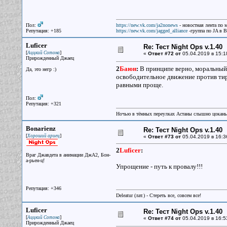
Пол:
https://new.vk.com/ja2nonews
- новостная лента по 
Репутация: +185
https://new.vk.com/jagged_alliance
-группа по JA в 
Luficer
Re: Тест Night Ops v.1.40
[
]
Аццкий Сотона
«
Ответ #72 от
05.04.2019 в 15:1
Прирожденный Джаец
2
Баюн
:
В принципе верно, моральный ф
Да, это негр :)
освободительное движение против тир
равными проще.
Пол:
Репутация: +321
Ночью в тёмных переулках Астаны слышно цокань
Bonarienz
Re: Тест Night Ops v.1.40
[
]
Хороший ариец
«
Ответ #73 от
05.04.2019 в 16:3
2
Luficer
:
Враг Джавдета в анимации ДжА2, Бон-
а-рьен-ц!
Упрощение - путь к провалу!!!
Репутация: +346
Deleatur (лат.) - Стереть все, совсем все!
Luficer
Re: Тест Night Ops v.1.40
[
]
Аццкий Сотона
«
Ответ #74 от
05.04.2019 в 16:5
Прирожденный Джаец