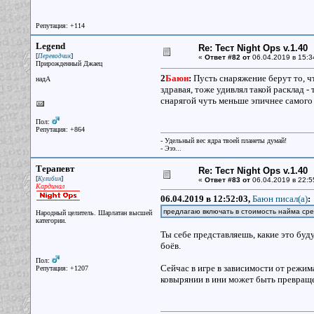
Репутация: +114
Legend
Re: Тест Night Ops v.1.40
[
]
Переводчик
«
Ответ #82 от
06.04.2019 в 15:3
Прирожденный Джаец
2
Баюн
:
Пусть снаряжение берут то, что
надА
здравая, тоже удивлял такой расклад -
снарягой чуть меньше эпичнее самого
Пол:
Репутация: +864
- Удельный вес ядра твоей планеты думай!
- Эээ...
Терапевт
Re: Тест Night Ops v.1.40
[
]
Кулибин
«
Ответ #83 от
06.04.2019 в 22:5
Кардинал
06.04.2019 в 12:52:03,
Баюн писал(a)
:
предлагаю включать в стоимость найма сре
Народный целитель. Шарлатан высшей
категории.
Ты себе представляешь, какие это бу
боёв.
Пол:
Сейчас в игре в зависимости от режим
Репутация: +1207
ковырянии в ини может быть превраще