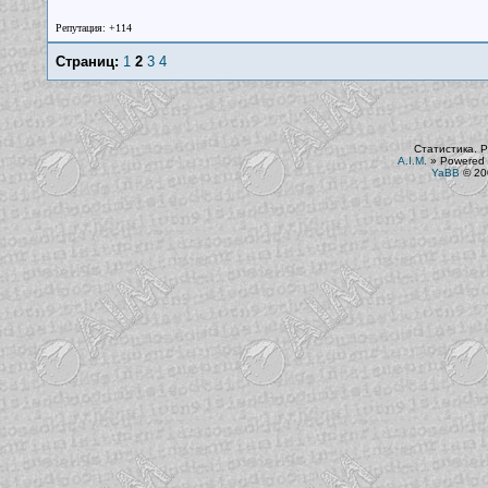
Репутация: +114
Страниц:
1
2
3
4
Статистика. Р
A.I.M.
»
Powered 
YaBB
© 200