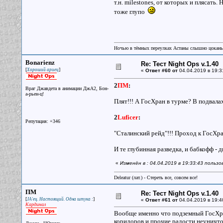
т.н. milestones, от которых и плясать.
тоже глупо
Ночью в тёмных переулках Астаны слышно цокань
Bonarienz
Re: Тест Night Ops v.1.40
[
]
Хороший ариец
«
Ответ #60 от
04.04.2019 в 19:3
2
ПМ
:
Враг Джавдета в анимации ДжА2, Бон-
а-рьен-ц!
Плят!!! А ГосХран в турме? В подвалах.
2
Luficer
:
Репутация: +346
"Сталинский рейд"!!! Проход к ГосХра
И те глубинная разведка, и бабкофф - дв
«
Изменён в : 04.04.2019 в 19:33:43 польз
Deleatur (лат.) - Стереть все, совсем все!
ПМ
Re: Тест Night Ops v.1.40
[
]
JA'ец. Настоящий. Одна штука :
«
Ответ #61 от
04.04.2019 в 19:4
Кардинал
Вообще именно что подземный ГосХран
коридоров и прочие радости неуничт