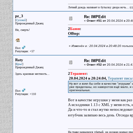
Летний дождь наливает в бутылку двора ночь... (с
pz_3
Re: IMPEdit
[
]
Сусаний
«
Ответ #51 от
20.04.2024 в 20:4
Прирожденный Джаец
2
Баюн
:
Ня, смерть!
Offtop:
«
Изменён в : 20.04.2024 в 20:48:20 польз
Пол:
Репутация: +57
Raty
Re: IMPEdit
[
]
Крыс
«
Ответ #52 от
20.04.2024 в 21:4
Прирожденный Джаец
2
Терапевт
:
Здесь красивая местность...
20.04.2024 в 20:24:04,
Терапевт писал
Ну вот и взял бы себе в качестве "игрушки"
уже приделаны, но наворотов ещё мало, и 
оригинальных.
Пол:
Репутация: +110
Вот в качестве игрушки у меня как раз
А исходники 1.13 с XML у меня есть, и
Да и что-то я стал жутко непоследоват
ютубчик залипаю весь день. Отсюда вр
На траве развалился убитый, он должно воевал прот