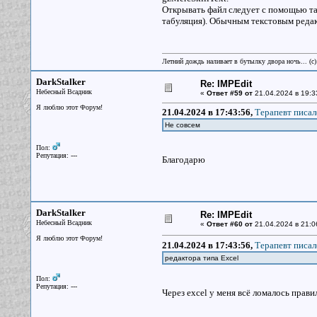
Открывать файл следует с помощью та
табуляция). Обычным текстовым редак
Летний дождь наливает в бутылку двора ночь... (с
DarkStalker
Re: IMPEdit
Небесный Всадник
«
Ответ #59 от
21.04.2024 в 19:3
Я люблю этот Форум!
21.04.2024 в 17:43:56,
Терапевт писал
Не совсем
Пол:
Репутация: ---
Благодарю
DarkStalker
Re: IMPEdit
Небесный Всадник
«
Ответ #60 от
21.04.2024 в 21:0
Я люблю этот Форум!
21.04.2024 в 17:43:56,
Терапевт писал
редактора типа Excel
Пол:
Репутация: ---
Через excel у меня всё ломалось прави