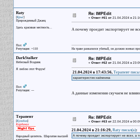
Raty
Re: IMPEdit
[
]
Крыс
«
Ответ #61 от
21.04.2024 в 21:1
Прирожденный Джаец
Здесь красивая местность...
А почему проедит экспортирует не все
Пол:
Репутация: +110
На траве развалился убитый, он должно воевал прот
DarkStalker
Re: IMPEdit
Небесный Всадник
«
Ответ #62 от
21.04.2024 в 23:0
Я люблю этот Форум!
21.04.2024 в 17:43:56,
Терапевт писал
характеристик наёмника
Пол:
Репутация: ---
А данные изменения скучаем не влияют
Терапевт
Re: IMPEdit
[
]
Кулибин
«
Ответ #63 от
22.04.2024 в 00:0
Кардинал
21.04.2024 в 21:16:29,
Raty писал(a)
:
А почему проедит экспортирует не всех, а 
Народный целитель. Шарлатан высшей
категории.