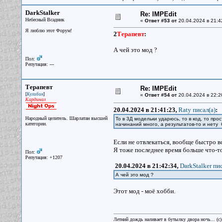
DarkStalker
Re: IMPEdit
Небесный Всадник
«
Ответ #53 от
20.04.2024 в 21:4
Я люблю этот Форум!
2
Терапевт
:
А чей это мод ?
Пол:
Репутация: ---
Терапевт
Re: IMPEdit
[
]
Кулибин
«
Ответ #54 от
20.04.2024 в 22:2
Кардинал
20.04.2024 в 21:41:23,
Raty писал(a)
:
Народный целитель. Шарлатан высшей
То в 3Д модельки ударюсь, то в код, то про
категории.
начинаний много, а результатов-то и нету 
Если не отвлекаться, вообще быстро в
Я тоже последнее время больше что-т
Пол:
Репутация: +1207
20.04.2024 в 21:42:34,
DarkStalker пис
А чей это мод ?
Этот мод - моё хобби.
Летний дождь наливает в бутылку двора ночь... (с