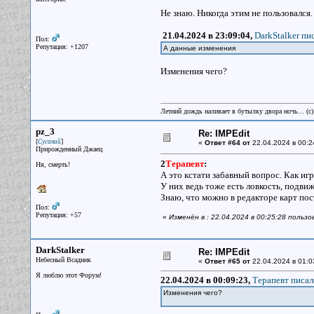
Не знаю. Никогда этим не пользовался.
21.04.2024 в 23:09:04,
DarkStalker пис
Пол:
Репутация: +1207
А данные изменения
Изменения чего?
Летний дождь наливает в бутылку двора ночь... (с
pz_3
Re: IMPEdit
[
]
Сусаний
«
Ответ #64 от
22.04.2024 в 00:2
Прирожденный Джаец
2
Терапевт
:
Ня, смерть!
А это кстати забавный вопрос. Как и
У них ведь тоже есть ловкость, подви
Знаю, что можно в редакторе карт пос
Пол:
Репутация: +57
«
Изменён в : 22.04.2024 в 00:25:28 польз
DarkStalker
Re: IMPEdit
Небесный Всадник
«
Ответ #65 от
22.04.2024 в 01:0
Я люблю этот Форум!
22.04.2024 в 00:09:23,
Терапевт писал
Изменения чего?