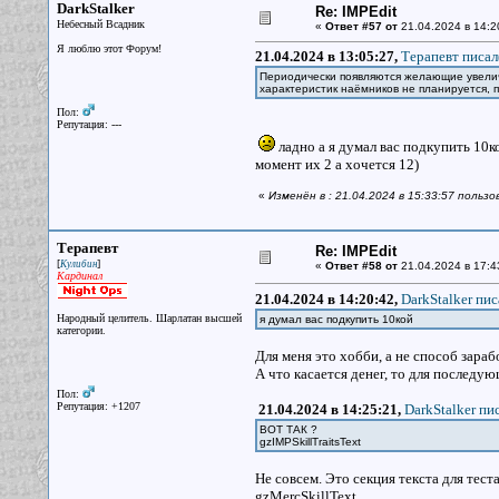
DarkStalker
Re: IMPEdit
Небесный Всадник
«
Ответ #57 от
21.04.2024 в 14:2
Я люблю этот Форум!
21.04.2024 в 13:05:27,
Терапевт писал
Периодически появляются желающие увеличи
характеристик наёмников не планируется, по
Пол:
Репутация: ---
ладно а я думал вас подкупить 10к
момент их 2 а хочется 12)
«
Изменён в : 21.04.2024 в 15:33:57 пользо
Терапевт
Re: IMPEdit
[
]
Кулибин
«
Ответ #58 от
21.04.2024 в 17:4
Кардинал
21.04.2024 в 14:20:42,
DarkStalker пис
Народный целитель. Шарлатан высшей
я думал вас подкупить 10кой
категории.
Для меня это хобби, а не способ зараб
А что касается денег, то для последу
Пол:
Репутация: +1207
21.04.2024 в 14:25:21,
DarkStalker пис
ВОТ ТАК ?
gzIMPSkillTraitsText
Не совсем. Это секция текста для тес
gzMercSkillText.