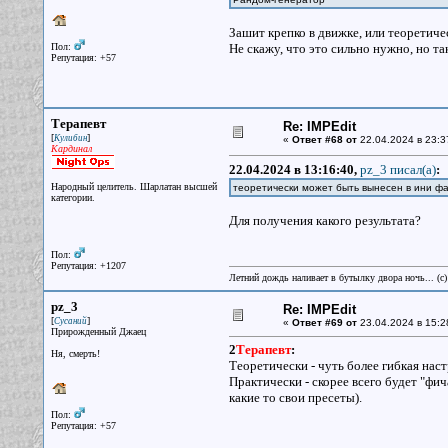
Зашит крепко в движке, или теоретич
Пол:
Не скажу, что это сильно нужно, но та
Репутация: +57
Терапевт
Re: IMPEdit
[
]
Кулибин
«
Ответ #68 от
22.04.2024 в 23:3
Кардинал
22.04.2024 в 13:16:40,
pz_3 писал(a)
:
Народный целитель. Шарлатан высшей
теоретически может быть вынесен в ини ф
категории.
Для получения какого результата?
Пол:
Репутация: +1207
Летний дождь наливает в бутылку двора ночь... (с
pz_3
Re: IMPEdit
[
]
Сусаний
«
Ответ #69 от
23.04.2024 в 15:2
Прирожденный Джаец
2
Терапевт
:
Ня, смерть!
Теоретически - чуть более гибкая нас
Практически - скорее всего будет "фич
какие то свои пресеты).
Пол:
Репутация: +57