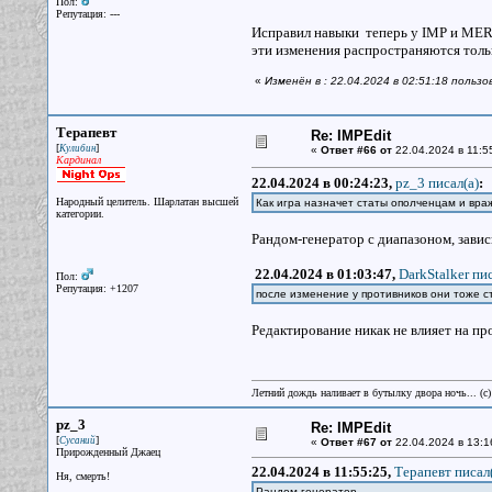
Пол:
Репутация: ---
Исправил навыки теперь у IMP и МЕRK
эти изменения распространяются тольк
«
Изменён в : 22.04.2024 в 02:51:18 пользо
Терапевт
Re: IMPEdit
[
]
Кулибин
«
Ответ #66 от
22.04.2024 в 11:5
Кардинал
22.04.2024 в 00:24:23,
pz_3 писал(a)
:
Народный целитель. Шарлатан высшей
Как игра назначет статы ополченцам и вр
категории.
Рандом-генератор с диапазоном, завис
22.04.2024 в 01:03:47,
DarkStalker пис
Пол:
Репутация: +1207
после изменение у противников они тоже с
Редактирование никак не влияет на пр
Летний дождь наливает в бутылку двора ночь... (с
pz_3
Re: IMPEdit
[
]
Сусаний
«
Ответ #67 от
22.04.2024 в 13:1
Прирожденный Джаец
22.04.2024 в 11:55:25,
Терапевт писал(
Ня, смерть!
Рандом-генератор