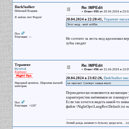
DarkStalker
Re: IMPEdit
Небесный Всадник
«
Ответ #55 от
20.04.2024 в 23:0
Я люблю этот Форум!
20.04.2024 в 22:20:41,
Терапевт писал
Этот мод - моё хобби.
Пол:
Репутация: ---
Не сочтите за лесть мод вдохновил ве
зубы сводит
Терапевт
Re: IMPEdit
[
]
Кулибин
«
Ответ #56 от
21.04.2024 в 13:0
Кардинал
20.04.2024 в 23:02:26,
DarkStalker пис
Народный целитель. Шарлатан высшей
не хватает 1эхперт навык мало
категории.
Периодически появляются желающие ув
характеристик наёмников не планируетс
Если так хочется видеть какой-то нав
Пол:
Репутация: +1207
файле \NightOps\LangRes\Default.txt н
Летний дождь наливает в бутылку двора ночь... (с