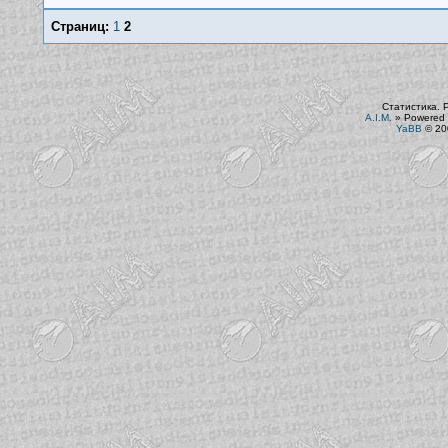
Страниц:
1
2
Статистика. 
A.I.M.
»
Powered 
YaBB
© 200