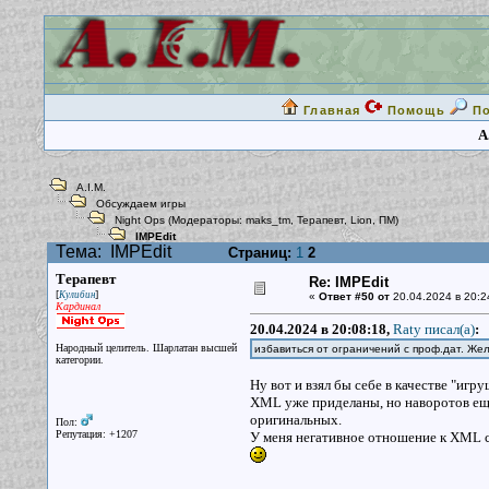
Главная
Помощь
П
A
A.I.M.
Обсуждаем игры
Night Ops
(Модераторы:
maks_tm
,
Терапевт
,
Lion
,
ПМ
)
IMPEdit
Тема:
IMPEdit
Страниц:
1
2
Терапевт
Re: IMPEdit
[
]
Кулибин
«
Ответ #50 от
20.04.2024 в 20:2
Кардинал
20.04.2024 в 20:08:18,
Raty писал(a)
:
Народный целитель. Шарлатан высшей
избавиться от ограничений с проф.дат. Же
категории.
Ну вот и взял бы себе в качестве "игр
XML уже приделаны, но наворотов ещё 
оригинальных.
Пол:
Репутация: +1207
У меня негативное отношение к XML со