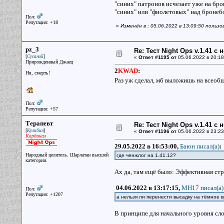
"синих" патронов исчезает уже на бро
"синих" или "фиолетовых" над бронеб
Пол:
Репутация: +18
«
Изменён в : 05.06.2022 в 13:09:50 поль
pz_3
Re: Тест Night Ops v.1.41 с
[
]
Сусаний
«
Ответ #1195 от
05.06.2022 в 20:18
Прирожденный Джаец
2
KWAD
:
Ня, смерть!
Раз уж сделал, мб выложишь на всеоб
Пол:
Репутация: +57
Терапевт
Re: Тест Night Ops v.1.41 с
[
]
Кулибин
«
Ответ #1196 от
05.06.2022 в 23:23
Кардинал
29.05.2022 в 16:53:00,
Баюн писал(a)
:
Народный целитель. Шарлатан высшей
где ченжлог на 1.41.12?
категории.
Ах да, там ещё было: Эффективная стр
04.06.2022 в 13:17:15,
MH17 писал(a)
Пол:
Репутация: +1207
а нельзя ли перенести высадку на тёмное в
В принципе для начального уровня сло