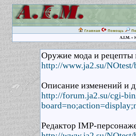
Главная
Помощь
П
A.I.M.
« К
Оружие мода и рецепты 
http://www.ja2.su/NOtest
Описание изменений и д
http://forum.ja2.su/cgi-b
board=no;action=display;
Редактор IMP-персонаже
http://www.ja2.su/NOtest