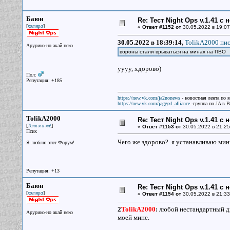
Баюн
Re: Тест Night Ops v.1.41 с
[
]
котяра
«
Ответ #1152 от
30.05.2022 в 19:07
30.05.2022 в 18:39:14,
TolikA2000 пис
Арурико-но акай неко
вороны стали врываться на минах на ПВО
уууу, хдорово)
Пол:
Репутация: +185
https://new.vk.com/ja2nonews
- новостная лента по 
https://new.vk.com/jagged_alliance
-группа по JA в 
TolikA2000
Re: Тест Night Ops v.1.41 с
[
]
Толя-я-я-ян!
«
Ответ #1153 от
30.05.2022 в 21:25
Псих
Чего же здорово? я устанавливаю мин
Я люблю этот Форум!
Репутация: +13
Баюн
Re: Тест Night Ops v.1.41 с
[
]
котяра
«
Ответ #1154 от
30.05.2022 в 21:33
2
TolikA2000
:
любой нестандартный дви
Арурико-но акай неко
моей мине.