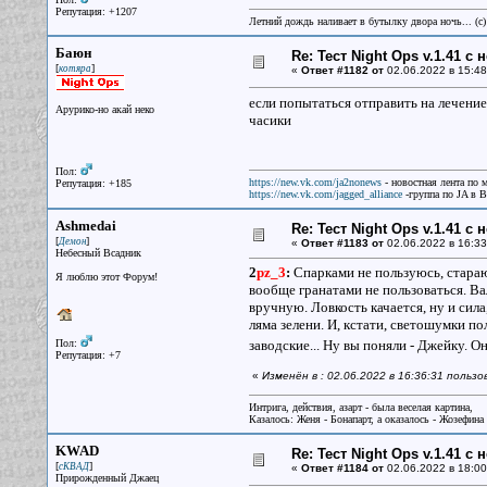
Репутация: +1207
Летний дождь наливает в бутылку двора ночь... (с
Баюн
Re: Тест Night Ops v.1.41 с
[
]
котяра
«
Ответ #1182 от
02.06.2022 в 15:48
если попытаться отправить на лечение
Арурико-но акай неко
часики
Пол:
https://new.vk.com/ja2nonews
- новостная лента по 
Репутация: +185
https://new.vk.com/jagged_alliance
-группа по JA в 
Ashmedai
Re: Тест Night Ops v.1.41 с
[
]
Демон
«
Ответ #1183 от
02.06.2022 в 16:33
Небесный Всадник
2
pz_3
:
Спарками не пользуюсь, стараю
Я люблю этот Форум!
вообще гранатами не пользоваться. Ва
вручную. Ловкость качается, ну и сила
ляма зелени. И, кстати, светошумки п
Пол:
заводские... Ну вы поняли - Джейку. 
Репутация: +7
«
Изменён в : 02.06.2022 в 16:36:31 польз
Интрига, действия, азарт - была веселая картина,
Казалось: Женя - Бонапарт, а оказалось - Жозефина
KWAD
Re: Тест Night Ops v.1.41 с
[
]
сКВАД
«
Ответ #1184 от
02.06.2022 в 18:00
Прирожденный Джаец