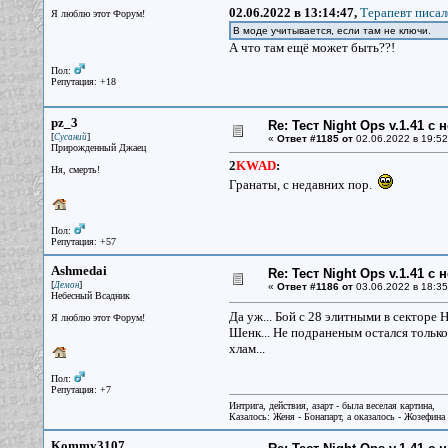
02.06.2022 в 13:14:47,
Терапевт писал
Я люблю этот Форум!
В моде учитывается, если там не ключи.
А что там ещё может быть??!
Пол:
Репутация: +18
pz_3
Re: Тест Night Ops v.1.41 с
[
]
Сусаний
«
Ответ #1185 от
02.06.2022 в 19:52
Прирожденный Джаец
2
KWAD
:
Ня, смерть!
Гранаты, с недавних пор.
Пол:
Репутация: +57
Ashmedai
Re: Тест Night Ops v.1.41 с
[
]
Демон
«
Ответ #1186 от
03.06.2022 в 18:35
Небесный Всадник
Да уж... Бой с 28 элитными в секторе 
Я люблю этот Форум!
Шенк... Не подраненым остался только
хлам...
Пол:
Репутация: +7
Интрига, действия, азарт - была веселая картина,
Казалось: Женя - Бонапарт, а оказалось - Жозефина
Kommy3107