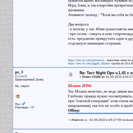
гранатой вынес восьмерых чуваков за 
Игра, блин, и так в варгейм превратил
наемники.
Ачивмент анлокд - "Чтож вы себя не бе
Два вопроса
- а почему у нас 40мм гранатометы им
- про огонь - смерть в огне сопровож
есть. предлагаю прикрутить одно к др
отдельную анимацию сгорания.
https://new.vk.com/ja2nonews
- новостная лента по 
https://new.vk.com/jagged_alliance
-группа по JA в 
pz_3
Re: Тест Night Ops v.1.41 с
[
]
Сусаний
«
Ответ #1160 от
31.05.2022 в 03:17
Прирожденный Джаец
2
Баюн
:
2
ПМ
:
Ня, смерть!
Хм. Можно конечно, но ведь линия ма
Глобалку правда нужно посматривать,
при "платной генерации" атак очень м
Пол:
направления), так что не особо и проб
Репутация: +57
Offtop:
«
Изменён в : 31.05.2022 в 03:17:59 польз