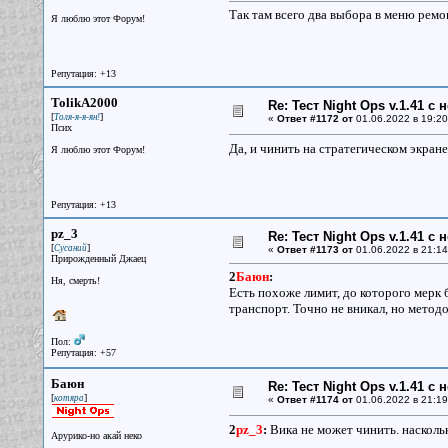
Так там всего два выбора в меню ремон
Я люблю этот Форум!
Репутация: +13
TolikA2000
Re: Тест Night Ops v.1.41 с
[
]
Толя-я-я-ян!
«
Ответ #1172 от
01.06.2022 в 19:20
Псих
Да, и чинить на стратегическом экране
Я люблю этот Форум!
Репутация: +13
pz_3
Re: Тест Night Ops v.1.41 с
[
]
Сусаний
«
Ответ #1173 от
01.06.2022 в 21:14
Прирожденный Джаец
2
Баюн
:
Ня, смерть!
Есть похоже лимит, до которого мерк 
транспорт. Точно не вникал, но метод
Пол:
Репутация: +57
Баюн
Re: Тест Night Ops v.1.41 с
[
]
котяра
«
Ответ #1174 от
01.06.2022 в 21:19
2
pz_3
:
Вика не может чинить. насколь
Арурико-но акай неко