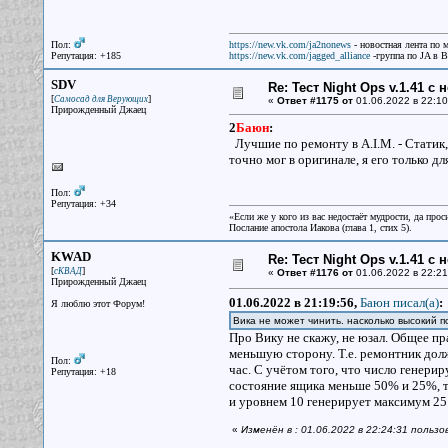
Пол:
https://new.vk.com/ja2nonews
- новостная лента по 
Репутация: +185
https://new.vk.com/jagged_alliance
-группа по JA в 
SDV
Re: Тест Night Ops v.1.41 с
[
]
Самосад для Верующих
«
Ответ #1175 от
01.06.2022 в 22:10
Прирожденный Джаец
2
Баюн
:
Лучшие по ремонту в A.I.M. - Статик,
точно мог в оригинале, я его только д
Пол:
Репутация: +34
«Если же у кого из вас недостаёт мудрости, да прос
Послание апостола Иакова (глава 1, стих 5).
KWAD
Re: Тест Night Ops v.1.41 с
[
]
сКВАД
«
Ответ #1176 от
01.06.2022 в 22:21
Прирожденный Джаец
01.06.2022 в 21:19:56,
Баюн писал(a)
:
Я люблю этот Форум!
Вика не может чинить. насколько высокий 
Про Вику не скажу, не юзал. Общее пр
меньшую сторону. Т.е. ремонтник дол
Пол:
час. С учётом того, что число генери
Репутация: +18
состояние ящика меньше 50% и 25%, т
и уровнем 10 генерирует максимум 25 
«
Изменён в : 01.06.2022 в 22:24:31 поль