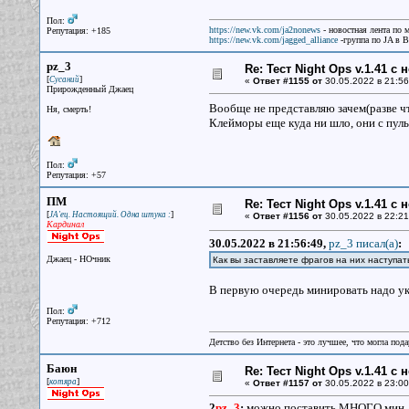
Пол:
https://new.vk.com/ja2nonews
- новостная лента по 
Репутация: +185
https://new.vk.com/jagged_alliance
-группа по JA в 
pz_3
Re: Тест Night Ops v.1.41 с
[
]
Сусаний
«
Ответ #1155 от
30.05.2022 в 21:56
Прирожденный Джаец
Вообще не представляю зачем(разве ч
Ня, смерть!
Клейморы еще куда ни шло, они с пуль
Пол:
Репутация: +57
ПМ
Re: Тест Night Ops v.1.41 с
[
]
JA'ец. Настоящий. Одна штука :
«
Ответ #1156 от
30.05.2022 в 22:21
Кардинал
30.05.2022 в 21:56:49,
pz_3 писал(a)
:
Джаец - НОчник
Как вы заставляете фрагов на них наступат
В первую очередь минировать надо ук
Пол:
Репутация: +712
Детство без Интернета - это лучшее, что могла под
Баюн
Re: Тест Night Ops v.1.41 с
[
]
котяра
«
Ответ #1157 от
30.05.2022 в 23:00
2
pz_3
:
можно поставить МНОГО мин, то