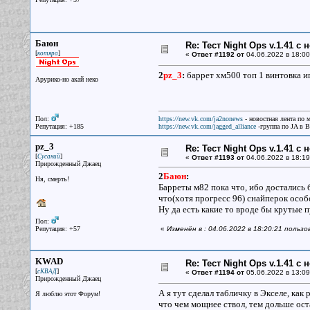
Баюн
Re: Тест Night Ops v.1.41 с
[
]
котяра
«
Ответ #1192 от
04.06.2022 в 18:00
2
pz_3
:
баррет хм500 топ 1 винтовка и
Арурико-но акай неко
Пол:
https://new.vk.com/ja2nonews
- новостная лента по 
Репутация: +185
https://new.vk.com/jagged_alliance
-группа по JA в 
pz_3
Re: Тест Night Ops v.1.41 с
[
]
Сусаний
«
Ответ #1193 от
04.06.2022 в 18:19
Прирожденный Джаец
2
Баюн
:
Ня, смерть!
Барреты м82 пока что, ибо достались 
что(хотя прогресс 96) снайперок особ
Ну да есть какие то вроде бы крутые 
Пол:
Репутация: +57
«
Изменён в : 04.06.2022 в 18:20:21 польз
KWAD
Re: Тест Night Ops v.1.41 с
[
]
сКВАД
«
Ответ #1194 от
05.06.2022 в 13:09
Прирожденный Джаец
А я тут сделал табличку в Экселе, ка
Я люблю этот Форум!
что чем мощнее ствол, тем дольше о