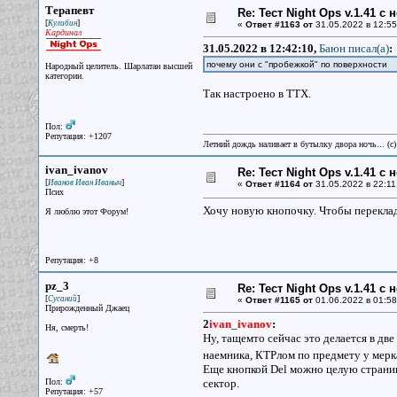
Терапевт
Re: Тест Night Ops v.1.41 с
[
]
Кулибин
«
Ответ #1163 от
31.05.2022 в 12:55
Кардинал
31.05.2022 в 12:42:10,
Баюн писал(a)
:
почему они с "пробежкой" по поверхности
Народный целитель. Шарлатан высшей
категории.
Так настроено в ТТХ.
Пол:
Репутация: +1207
Летний дождь наливает в бутылку двора ночь... (с
ivan_ivanov
Re: Тест Night Ops v.1.41 с
[
]
Иванов Иван Иваныч
«
Ответ #1164 от
31.05.2022 в 22:11
Псих
Хочу новую кнопочку. Чтобы перекладыв
Я люблю этот Форум!
Репутация: +8
pz_3
Re: Тест Night Ops v.1.41 с
[
]
Сусаний
«
Ответ #1165 от
01.06.2022 в 01:58
Прирожденный Джаец
2
ivan_ivanov
:
Ня, смерть!
Ну, тащемто сейчас это делается в дв
наемника, КТРлом по предмету у мерка
Еще кнопкой Del можно целую страниц
Пол:
сектор.
Репутация: +57