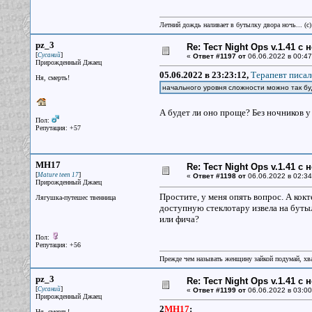
Летний дождь наливает в бутылку двора ночь... (с
pz_3
Re: Тест Night Ops v.1.41 с
[
]
Сусаний
«
Ответ #1197 от
06.06.2022 в 00:47
Прирожденный Джаец
05.06.2022 в 23:23:12,
Терапевт писал
Ня, смерть!
начального уровня сложности можно так б
А будет ли оно проще? Без ночников у
Пол:
Репутация: +57
MH17
Re: Тест Night Ops v.1.41 с
[
]
Mature teen 17
«
Ответ #1198 от
06.06.2022 в 02:34
Прирожденный Джаец
Простите, у меня опять вопрос. А кок
Лягушка-путешес твенница
доступную стеклотару извела на бутыл
или фича?
Пол:
Репутация: +56
Прежде чем называть женщину зайкой подумай, хват
pz_3
Re: Тест Night Ops v.1.41 с
[
]
Сусаний
«
Ответ #1199 от
06.06.2022 в 03:00
Прирожденный Джаец
2
MH17
:
Ня, смерть!