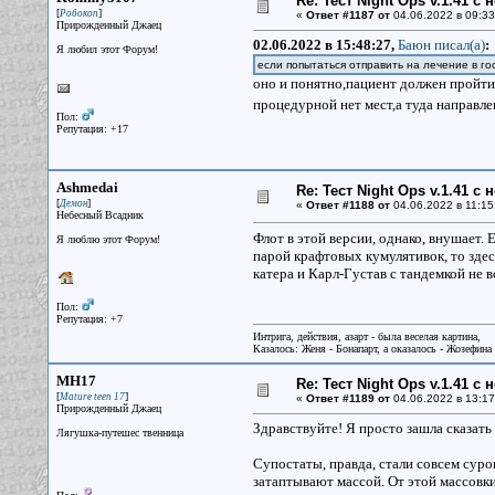
Re: Тест Night Ops v.1.41 с
[
]
Робокоп
«
Ответ #1187 от
04.06.2022 в 09:33
Прирожденный Джаец
02.06.2022 в 15:48:27,
Баюн писал(a)
:
Я любил этот Форум!
если попытаться отправить на лечение в го
оно и понятно,пациент должен пройти
процедурной нет мест,а туда направл
Пол:
Репутация: +17
Ashmedai
Re: Тест Night Ops v.1.41 с
[
]
Демон
«
Ответ #1188 от
04.06.2022 в 11:15
Небесный Всадник
Флот в этой версии, однако, внушает. 
Я люблю этот Форум!
парой крафтовых кумулятивок, то здес
катера и Карл-Густав с тандемкой не в
Пол:
Репутация: +7
Интрига, действия, азарт - была веселая картина,
Казалось: Женя - Бонапарт, а оказалось - Жозефина
MH17
Re: Тест Night Ops v.1.41 с
[
]
Mature teen 17
«
Ответ #1189 от
04.06.2022 в 13:17
Прирожденный Джаец
Здравствуйте! Я просто зашла сказать
Лягушка-путешес твенница
Супостаты, правда, стали совсем суро
затаптывают массой. От этой массовк