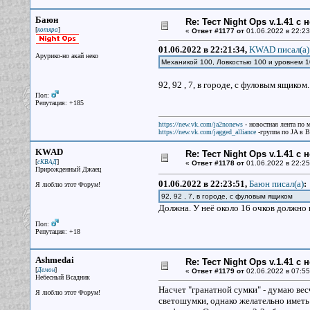
Баюн
Re: Тест Night Ops v.1.41 с
[
]
котяра
«
Ответ #1177 от
01.06.2022 в 22:23
01.06.2022 в 22:21:34,
KWAD писал(a)
Арурико-но акай неко
Механикой 100, Ловкостью 100 и уровнем 
92, 92 , 7, в городе, с фуловым ящиком
Пол:
Репутация: +185
https://new.vk.com/ja2nonews
- новостная лента по 
https://new.vk.com/jagged_alliance
-группа по JA в 
KWAD
Re: Тест Night Ops v.1.41 с
[
]
сКВАД
«
Ответ #1178 от
01.06.2022 в 22:25
Прирожденный Джаец
01.06.2022 в 22:23:51,
Баюн писал(a)
:
Я люблю этот Форум!
92, 92 , 7, в городе, с фуловым ящиком
Должна. У неё около 16 очков должно 
Пол:
Репутация: +18
Ashmedai
Re: Тест Night Ops v.1.41 с
[
]
Демон
«
Ответ #1179 от
02.06.2022 в 07:55
Небесный Всадник
Насчет "гранатной сумки" - думаю ве
Я люблю этот Форум!
светошумки, однако желательно иметь 