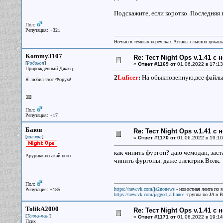
Подскажите, если коротко. Последняя 
Пол:
Репутация: +321
Ночью в тёмных переулках Астаны слышно цокань
Kommy3107
Re: Тест Night Ops v.1.41 с
[
]
Робокоп
«
Ответ #1169 от
01.06.2022 в 17:13
Прирожденный Джаец
2
Luficer
:
На обыкновенную,все файлы 
Я любил этот Форум!
Пол:
Репутация: +17
Баюн
Re: Тест Night Ops v.1.41 с
[
]
котяра
«
Ответ #1170 от
01.06.2022 в 19:10
как чинить фургон? даю чемодан, заст
Арурико-но акай неко
чинить фургоны. даже электрик Волк.
Пол:
https://new.vk.com/ja2nonews
- новостная лента по 
Репутация: +185
https://new.vk.com/jagged_alliance
-группа по JA в 
TolikA2000
Re: Тест Night Ops v.1.41 с
[
]
Толя-я-я-ян!
«
Ответ #1171 от
01.06.2022 в 19:14
Псих