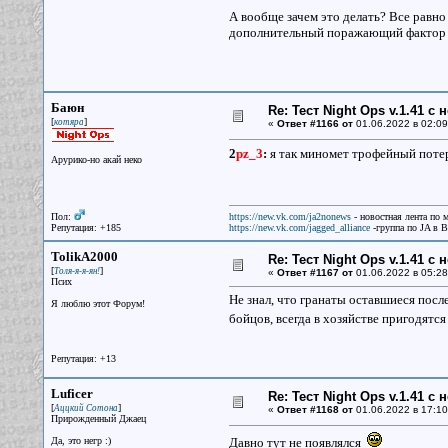
А вообще зачем это делать? Все равно
дополнительный поражающий фактор 
Баюн
Re: Тест Night Ops v.1.41 с
[
]
котяра
«
Ответ #1166 от
01.06.2022 в 02:09
2
pz_3
:
я так миномет трофейный потер
Арурико-но акай неко
Пол:
https://new.vk.com/ja2nonews
- новостная лента по 
Репутация: +185
https://new.vk.com/jagged_alliance
-группа по JA в 
TolikA2000
Re: Тест Night Ops v.1.41 с
[
]
Толя-я-я-ян!
«
Ответ #1167 от
01.06.2022 в 05:28
Псих
Не знал, что гранаты оставшиеся посл
Я люблю этот Форум!
бойцов, всегда в хозяйстве пригодятс
Репутация: +13
Luficer
Re: Тест Night Ops v.1.41 с
[
]
Аццкий Сотона
«
Ответ #1168 от
01.06.2022 в 17:10
Прирожденный Джаец
Да, это негр :)
Давно тут не появлялся