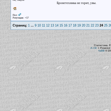
Бронетехника не горит, увы.
Пол:
Репутация: +57
Страниц:
1
...
9
10
11
12
13
14
15
16
17
18
19
20
21
22
23
24
25
2
Статистика. Р
A.I.M.
»
Powered 
YaBB
© 200