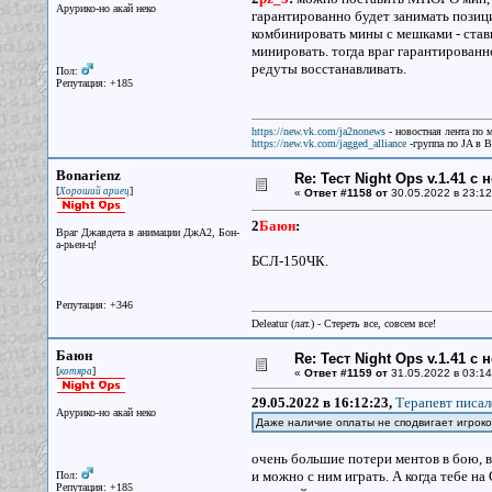
Арурико-но акай неко
гарантированно будет занимать позици
комбинировать мины с мешками - став
минировать. тогда враг гарантированно
редуты восстанавливать.
Пол:
Репутация: +185
https://new.vk.com/ja2nonews
- новостная лента по 
https://new.vk.com/jagged_alliance
-группа по JA в 
Bonarienz
Re: Тест Night Ops v.1.41 с
[
]
Хороший ариец
«
Ответ #1158 от
30.05.2022 в 23:12
2
Баюн
:
Враг Джавдета в анимации ДжА2, Бон-
а-рьен-ц!
БСЛ-150ЧК.
Репутация: +346
Deleatur (лат.) - Стереть все, совсем все!
Баюн
Re: Тест Night Ops v.1.41 с
[
]
котяра
«
Ответ #1159 от
31.05.2022 в 03:14
29.05.2022 в 16:12:23,
Терапевт писал
Арурико-но акай неко
Даже наличие оплаты не сподвигает игрок
очень большие потери ментов в бою, в
и можно с ним играть. А когда тебе на
Пол:
Репутация: +185