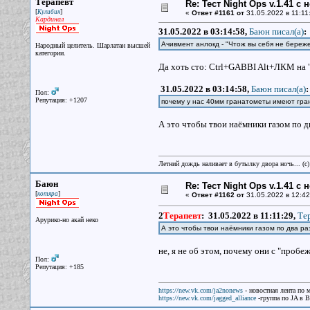
Терапевт
Re: Тест Night Ops v.1.41 с
[
]
Кулибин
«
Ответ #1161 от
31.05.2022 в 11:11
Кардинал
31.05.2022 в 03:14:58,
Баюн писал(a)
:
Ачивмент анлокд - "Чтож вы себя не бережет
Народный целитель. Шарлатан высшей
категории.
Да хоть сто: Ctrl+GABBI Alt+ЛКМ на "
31.05.2022 в 03:14:58,
Баюн писал(a)
:
Пол:
Репутация: +1207
почему у нас 40мм гранатометы имеют гра
А это чтобы твои наёмники газом по дв
Летний дождь наливает в бутылку двора ночь... (с
Баюн
Re: Тест Night Ops v.1.41 с
[
]
котяра
«
Ответ #1162 от
31.05.2022 в 12:42
2
Терапевт
:
31.05.2022 в 11:11:29,
Тер
Арурико-но акай неко
А это чтобы твои наёмники газом по два ра
не, я не об этом, почему они с "пробе
Пол:
Репутация: +185
https://new.vk.com/ja2nonews
- новостная лента по 
https://new.vk.com/jagged_alliance
-группа по JA в 