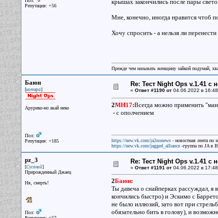
Пол:
крышах закончились после пары свет
Репутация: +56
Мне, конечно, иногда нравится чтоб по
Хочу спросить - а нельзя ли перенести 
Прежде чем называть женщину зайкой подумай, хват
Баюн
Re: Тест Night Ops v.1.41 с
[
]
котяра
«
Ответ #1190 от
04.06.2022 в 16:48
2
MH17
:
Всегда можно применить "мане
Арурико-но акай неко
- с ополчением
Пол:
https://new.vk.com/ja2nonews
- новостная лента по 
Репутация: +185
https://new.vk.com/jagged_alliance
-группа по JA в 
pz_3
Re: Тест Night Ops v.1.41 с
[
]
Сусаний
«
Ответ #1191 от
04.06.2022 в 17:48
Прирожденный Джаец
2
Баюн
:
Ня, смерть!
Ты давеча о снайперках рассуждал, я 
кончились быстро) и Эскимо с Баррето
не было иллюзий, зато вот при стрельб
обязательно бить в голову), и возмож
Пол:
Репутация: +57