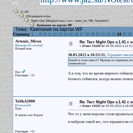
A.I.M.
Обсуждаем игры
Night Ops
(Модераторы:
Lion
,
maks_tm
,
ПМ
,
Терапевт
)
Кампания на картах WF
Тема:
Кампания на картах WF
Страниц:
1
...
9
10
11
12
13
14
15
16
17
18
19
20
21
22
23
24
25
26
Artemis_Miron
Re: Тест Night Ops v.1.41 с
[
]
Крышных дел мастер
«
Ответ #1150 от
30.05.2022 в 11:21
Полный псих
30.05.2022 в 10:53:31,
Терапевт писал
Какой в этом смысл? Музыка из подпапок ис
поменяться.
Пол:
А в том, что во время мирного геймпл
Репутация: +12
боевого геймплея, всегда можно поме
TolikA2000
Re: Тест Night Ops v.1.41 с
[
]
Толя-я-я-ян!
«
Ответ #1151 от
30.05.2022 в 18:39
Псих
Что то у меня вороны стали врываться
Я люблю этот Форум!
и набрали такой вес, что взрыватели с
Репутация: +13