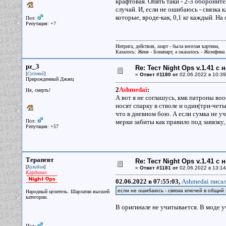
крафтовая. Опять таки - 2-3 оборонит
случай. И, если не ошибаюсь - связка 
которые, вроде-как, 0,1 кг каждый. На 
Пол:
Репутация: +7
Интрига, действия, азарт - была веселая картина,
Казалось: Женя - Бонапарт, а оказалось - Жозефина
pz_3
Re: Тест Night Ops v.1.41 с
[
]
Сусаний
«
Ответ #1180 от
02.06.2022 в 10:39
Прирожденный Джаец
2
Ashmedai
:
Ня, смерть!
А вот я не соглашусь, кмк патроны во
носят спарку в стволе и один(три-четы
что в дневном бою. А если сумка не у
Пол:
мерки забиты как правило под завязк
Репутация: +57
Терапевт
Re: Тест Night Ops v.1.41 с
[
]
Кулибин
«
Ответ #1181 от
02.06.2022 в 13:14
Кардинал
02.06.2022 в 07:55:03,
Ashmedai писал
если не ошибаюсь - связка ключей в общий 
Народный целитель. Шарлатан высшей
категории.
В оригинале не учитывается. В моде у
Пол: