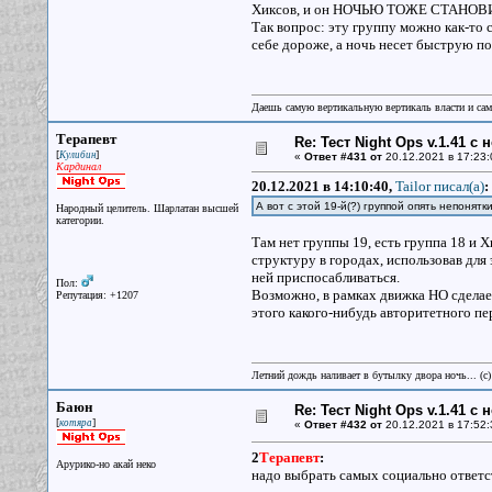
Хиксов, и он НОЧЬЮ ТОЖЕ СТАНОВИТСЯ
Так вопрос: эту группу можно как-то 
себе дороже, а ночь несет быструю по
Даешь самую вертикальную вертикаль власти и са
Терапевт
Re: Тест Night Ops v.1.41 с
[
]
Кулибин
«
Ответ #431 от
20.12.2021 в 17:23:
Кардинал
20.12.2021 в 14:10:40,
Tailor писал(a)
:
А вот с этой 19-й(?) группой опять непонят
Народный целитель. Шарлатан высшей
категории.
Там нет группы 19, есть группа 18 и
структуру в городах, использовав для
ней приспосабливаться.
Пол:
Возможно, в рамках движка НО сделае
Репутация: +1207
этого какого-нибудь авторитетного пе
Летний дождь наливает в бутылку двора ночь... (с
Баюн
Re: Тест Night Ops v.1.41 с
[
]
котяра
«
Ответ #432 от
20.12.2021 в 17:52:
2
Терапевт
:
Арурико-но акай неко
надо выбрать самых социально ответс