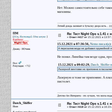
Нет. Можно самостоятельно себе такое
магазины.
Летний дождь наливает в бутылку двора ночь... (с
ПМ
Re: Тест Night Ops v.1.41 с
[
]
JA'ец. Настоящий. Одна штука :
«
Ответ #417 от
15.12.2021 в 13:57:
Кардинал
15.12.2021 в 07:36:56,
Nemo писал(a)
:
А перезалив мода не добавил оружейной л
Джаец - НОчник
Не понял. Линейка там везде одна, пр
Пол:
15.12.2021 в 09:02:29,
Datch_Shiffer п
Репутация: +712
Лазерной винтовки не припомню в пасхалке.
Лазерную я тоже не припомню. А плазм
пистолет.
Детство без Интернета - это лучшее, что могла под
Datch_Shiffer
Re: Тест Night Ops v.1.41 с
Иван
«
Ответ #418 от
15.12.2021 в 16:23:
Я люблю этот Форум!