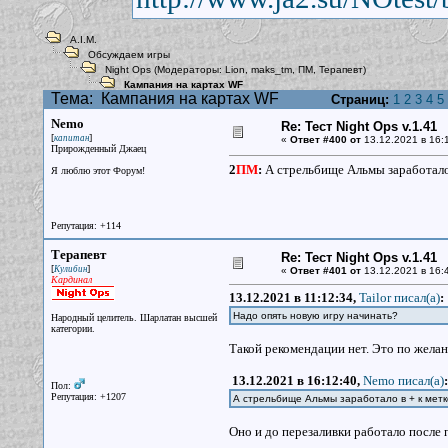
A.I.M.
Обсуждаем игры
Night Ops
(Модераторы:
Lion
,
maks_tm
,
ПМ
,
Терапевт
)
Кампания на картах WF
Тема:
Кампания на картах WF
Страниц:
1
2
3
4
5
Nemo
Re: Тест Night Ops v.1.41
[
]
капитан
«
Ответ #400 от
13.12.2021 в 16:
Прирожденный Джаец
2
ПМ
:
А стрельбище Альмы заработало 
Я люблю этот Форум!
Репутация: +114
Терапевт
Re: Тест Night Ops v.1.41
[
]
Кулибин
«
Ответ #401 от
13.12.2021 в 16:
Кардинал
13.12.2021 в 11:12:34,
Tailor писал(a)
:
Надо опять новую игру начинать?
Народный целитель. Шарлатан высшей
категории.
Такой рекомендации нет. Это по жела
13.12.2021 в 16:12:40,
Nemo писал(a)
:
Пол:
Репутация: +1207
А стрельбище Альмы заработало в + к метк
Оно и до перезаливки работало после 