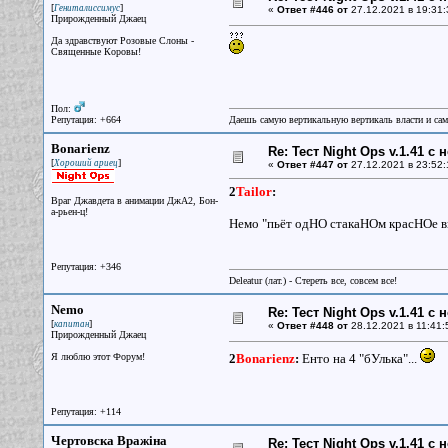
[
]
Гениталиссимус
«
Ответ #446 от
27.12.2021 в 19:31:
Прирожденный Джаец
Да здравствуют Розовые Слоны -
Священные Коровы!
Пол:
Репутация: +664
Даешь самую вертикальную вертикаль власти и са
Bonarienz
Re: Тест Night Ops v.1.41 с
[
]
Хороший ариец
«
Ответ #447 от
27.12.2021 в 23:52:
2
Tailor
:
Враг Джавдета в анимации ДжА2, Бон-
а-рьен-ц!
Немо "пьёт одНО стакаНОм красНОе в
Репутация: +346
Deleatur (лат.) - Стереть все, совсем все!
Nemo
Re: Тест Night Ops v.1.41 с
[
]
капитан
«
Ответ #448 от
28.12.2021 в 11:41:
Прирожденный Джаец
Я люблю этот Форум!
2
Bonarienz
:
Енто на 4 "бУлька"...
Репутация: +114
Чертовска Вражiна
Re: Тест Night Ops v.1.41 с