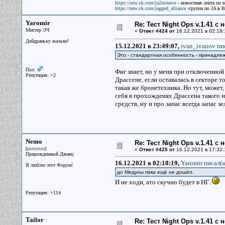
https://new.vk.com/ja2nonews
- новостная лента по 
https://new.vk.com/jagged_alliance
-группа по JA в 
Yaromir
Re: Тест Night Ops v.1.41 с
Мистер ЭЧ
«
Ответ #424 от
16.12.2021 в 02:18:
Дейдраньку жалько!
15.12.2021 в 23:49:07,
ivan_ivanov пис
Это - стандартная особенность - принадлеж
Пол:
Фиг знает, но у меня при отключенной
Репутация: +2
Драссене, если оставалась в секторе т
такая же бронетехника. Но тут, может,
себя в прохожденях Драссена такого н
средств, ну и про запас всегда запас 
Nemo
Re: Тест Night Ops v.1.41 с
[
]
капитан
«
Ответ #425 от
16.12.2021 в 17:32:
Прирожденный Джаец
16.12.2021 в 02:18:19,
Yaromir писал(a
Я люблю этот Форум!
до Медуны пока ещё не дошёл.
И не ходи, ато скучно будет в НГ.
Репутация: +114
Tailor
Re: Тест Night Ops v.1.41 с