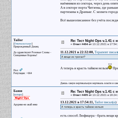
наёмников из сектора, через день опя
А в секторе порта Читзены, где раньш
партизаны к Драньке. С захвата город
Всё вышеописанное без учёта последн
Tailor
Re: Тест Night Ops v.1.41 с
[
]
Гениталиссимус
«
Ответ #404 от
13.12.2021 в 17:54:
Прирожденный Джаец
11.12.2021 в 22:32:00,
Терапевт писал(
Да здравствуют Розовые Слоны -
Священные Коровы!
А вещи их трогал?
А теперь и красть тайком нельзя
При
Пол:
Репутация: +664
Даешь самую вертикальную вертикаль власти и са
Баюн
Re: Тест Night Ops v.1.41 с
[
]
котяра
«
Ответ #405 от
13.12.2021 в 18:24:
13.12.2021 в 17:54:11,
Tailor писал(a)
:
Арурико-но акай неко
А теперь и красть тайком нельзя
есть способ Люфицера - брать вещи кр