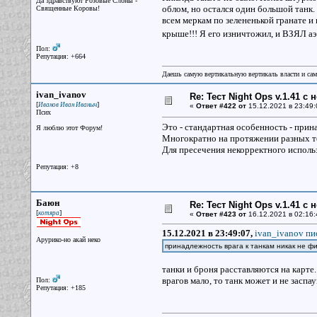
Да здравствуют Розовые Слоны -
облом, но остался один большой танк
Священные Коровы!
всем меркам по зелененькой гранате и п
крыше!!! Я его изничтожил, и ВЗЯЛ а
Пол:
Репутация: +664
Даешь самую вертикальную вертикаль власти и са
ivan_ivanov
Re: Тест Night Ops v.1.41 с
[
]
Иванов Иван Иваныч
«
Ответ #422 от
15.12.2021 в 23:49:
Псих
Это - стандартная особенность - прин
Я люблю этот Форум!
Многократно на протяжении разных т
Для пресечения некорректного испол
Репутация: +8
Баюн
Re: Тест Night Ops v.1.41 с
[
]
котяра
«
Ответ #423 от
16.12.2021 в 02:16:
15.12.2021 в 23:49:07,
ivan_ivanov пис
Арурико-но акай неко
принадлежность врага к танкам никак не фи
танки и броня расставляются на карте
врагов мало, то танк может и не заспа
Пол:
Репутация: +185