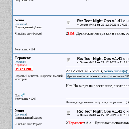
Репутация: +54
Nemo
Re: Тест Night Ops v.1.41 с
[
]
капитан
«
Ответ #441 от
27.12.2021 в 07:25:
Прирожденный Джаец
2
ПМ
:
Драньские катера как и танки, 
Я люблю этот Форум!
Репутация: +114
Терапевт
Re: Тест Night Ops v.1.41 с
[
]
Кулибин
«
Ответ #442 от
27.12.2021 в 11:31:
Кардинал
27.12.2021 в 07:25:13,
Nemo писал(a)
:
Народный целитель. Шарлатан высшей
Драньские катера как и танки, оснащены У
категории.
Нет. Но видят на расстояние, с которо
Пол:
Репутация: +1207
Летний дождь наливает в бутылку двора ночь... (с
Nemo
Re: Тест Night Ops v.1.41 с
[
]
капитан
«
Ответ #443 от
27.12.2021 в 18:18:
Прирожденный Джаец
2
Терапевт
:
А-а... Пришлось использов
Я люблю этот Форум!