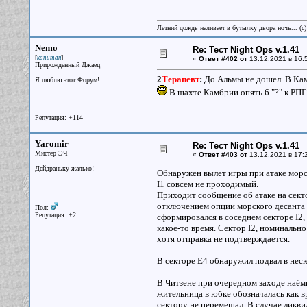
Летний дождь наливает в бутылку двора ночь... (с
Nemo
Re: Тест Night Ops v.1.41
[
]
капитан
«
Ответ #402 от
13.12.2021 в 16:
Прирожденный Джаец
2
Терапевт
:
До Альмы не дошел. В Кам
Я люблю этот Форум!
В шахте Камбрии опять 6 "?" к РП
Репутация: +114
Yaromir
Re: Тест Night Ops v.1.41
Мистер ЭЧ
«
Ответ #403 от
13.12.2021 в 17:
Дейдраньку жалько!
Обнаружен вылет игры при атаке морск
I1 совсем не проходимый.
Приходит сообщение об атаке на секто
отключением опции морского десанта в
Пол:
Репутация: +2
сформировался в соседнем секторе I2,
какое-то время. Сектор I2, номинальн
хотя отправка не подтверждается.
В секторе Е4 обнаружил подвал в неск
В Читзене при очередном заходе наём
жительница в юбке обозначалась как вра
сектору не перемещал. В случае ликви