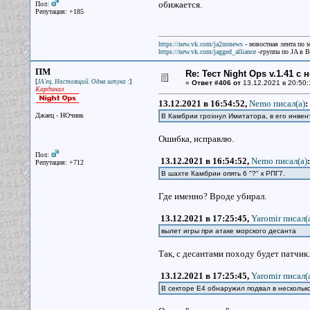
обижается.
Пол:
Репутация: +185
https://new.vk.com/ja2nonews
- новостная лента по 
https://new.vk.com/jagged_alliance
-группа по JA в 
ПМ
Re: Тест Night Ops v.1.41 с
[
]
JA'ец. Настоящий. Одна штука :
«
Ответ #406 от
13.12.2021 в 20:50:
Кардинал
13.12.2021 в 16:54:52,
Nemo писал(a)
:
Джаец - НОчник
В Камбрии грохнул Имитатора, в его инвен
Ошибка, исправлю.
Пол:
13.12.2021 в 16:54:52,
Nemo писал(a)
:
Репутация: +712
В шахте Камбрии опять 6 "?" к РПГ7.
Где именно? Вроде убирал.
13.12.2021 в 17:25:45,
Yaromir писал(
вылет игры при атаке морского десанта
Так, с десантами походу будет патчик.
13.12.2021 в 17:25:45,
Yaromir писал(
В секторе Е4 обнаружил подвал в несколько