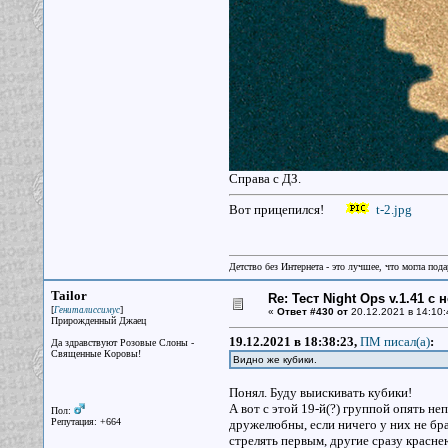
Справа с ДЗ.
Вот прицепился!
t-2.jpg
Детство без Интернета - это лучшее, что могла под
Tailor
Re: Тест Night Ops v.1.41 с
[
]
Гениталиссимус
«
Ответ #430 от
20.12.2021 в 14:10:
Прирожденный Джаец
19.12.2021 в 18:38:23,
ПМ писал(a)
:
Да здравствуют Розовые Слоны -
Священные Коровы!
Видно же кубики.
Понял. Буду выискивать кубики!
А вот с этой 19-й(?) группой опять н
Пол:
Репутация: +664
дружелюбны, если ничего у них не бра
стрелять первым, другие сразу краснею