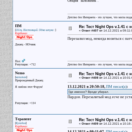
Опция "заложник".
Детство без Интернета - это лучшее, что могла под
ПМ
Re: Тест Night Ops v.1.41 с
[
]
JA'ец. Настоящий. Одна штука :
«
Ответ #407 от
14.12.2021 в 09:11:
Кардинал
Перезалил мод, некогда возиться с па
Джаец - НОчник
Пол:
Репутация: +712
Детство без Интернета - это лучшее, что могла под
Nemo
Re: Тест Night Ops v.1.41 с
[
]
капитан
«
Ответ #408 от
14.12.2021 в 10:01:
Прирожденный Джаец
13.12.2021 в 20:50:18,
ПМ писал(a)
:
Я люблю этот Форум!
Где именно? Вроде убирал.
Пардон. Перезалитый мод есче не уста
Репутация: +114
Терапевт
Re: Тест Night Ops v.1.41 с
[
]
Кулибин
«
Ответ #409 от
14.12.2021 в 10:16:
Кардинал
14.12.2021 в 09:11:07,
ПМ писал(a)
: