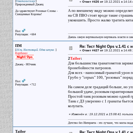
[
]
Гениталиссимус
«
Ответ #426 от
19.12.2021 в 14:14:
Прирожденный Джаец
А по внешнему виду можно определить
Да здравствуют Розовые Слоны -
Священные Коровы!
на СВ ПВО стоят вроде такие страшны
укокошить. Просто жалко тратить кита
Пол:
Репутация: +664
Даешь самую вертикальную вертикаль власти и са
ПМ
Re: Тест Night Ops v.1.41 с
[
]
JA'ец. Настоящий. Одна штука :
«
Ответ #427 от
19.12.2021 в 14:48:
Кардинал
2
Tailor
:
Для большинства гранатометов заряжен
Джаец - НОчник
бронебойности патронов.
Для всех - наносимый гранатой урон 
Грубо у "серых" 100, "розовых" поря
Пол:
Репутация: +712
На самом деле градаций больше, но у
большой удаче, розовым гарантирован
Простой танк розовым можно одной гр
Танк с ДЗ уверенно с 1 гранаты бьется
колупать.
«
Изменён в : 19.12.2021 в 15:08:41 польз
Детство без Интернета - это лучшее, что могла под
Tailor
Re: Тест Night Ops v.1.41 с