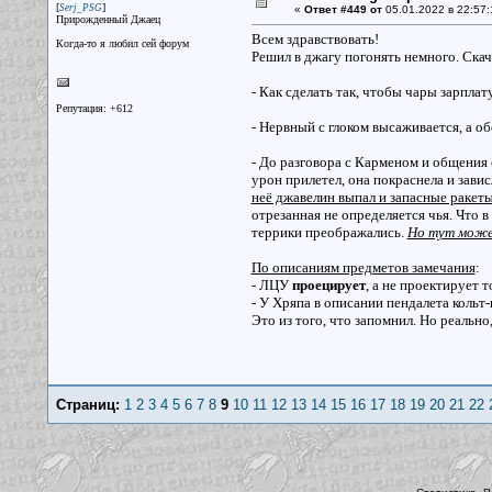
[
]
Serj_PSG
«
Ответ #449 от
05.01.2022 в 22:57:
Прирожденный Джаец
Всем здравствовать!
Когда-то я любил сей форум
Решил в джагу погонять немного. Скач
- Как сделать так, чтобы чары зарплату
Репутация: +612
- Нервный с глоком высаживается, а о
- До разговора с Карменом и общения 
урон прилетел, она покраснела и завис
неё джавелин выпал и запасные ракет
отрезанная не определяется чья. Что в
террики преображались.
Но тут может
По описаниям предметов замечания
:
- ЛЦУ
проецирует
, а не проектирует т
- У Хряпа в описании пендалета кольт-
Это из того, что запомнил. Но реально,
Страниц:
1
2
3
4
5
6
7
8
9
10
11
12
13
14
15
16
17
18
19
20
21
22