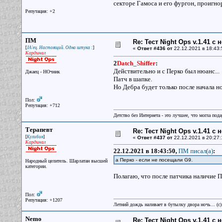
секторе Гамоса и его фургон, проигно
Репутация: +2
ПМ
Re: Тест Night Ops v.1.41 с
[
]
JA'ец. Настоящий. Одна штука :
«
Ответ #436 от
22.12.2021 в 18:43:
Кардинал
2
Datch_Shiffer
:
Действительно и с Перко был нюанс...
Джаец - НОчник
Патч в шапке.
Но Дебра будет только после начала но
Пол:
Репутация: +712
Детство без Интернета - это лучшее, что могла под
Терапевт
Re: Тест Night Ops v.1.41 с
[
]
Кулибин
«
Ответ #437 от
22.12.2021 в 20:27:
Кардинал
22.12.2021 в 18:43:50,
ПМ писал(a)
:
а Перко - если не посещали G9.
Народный целитель. Шарлатан высшей
категории.
Полагаю, что после патчика наличие П
Пол:
Репутация: +1207
Летний дождь наливает в бутылку двора ночь... (с
Nemo
Re: Тест Night Ops v.1.41 с