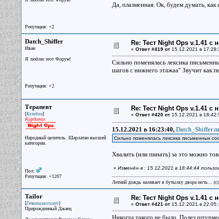
Да, плазменная. Ок, будем думать, как
Репутация: +2
Datch_Shiffer
Re: Тест Night Ops v.1.41 с
Иван
«
Ответ #419 от
15.12.2021 в 17:28:
Я люблю этот Форум!
Сильно поменялась лексика письменны
шагов с нижнего этажаа" Звучит как п
Репутация: +2
Терапевт
Re: Тест Night Ops v.1.41 с
[
]
Кулибин
«
Ответ #420 от
15.12.2021 в 18:42:
Кардинал
15.12.2021 в 16:23:40,
Datch_Shiffer п
Народный целитель. Шарлатан высшей
Сильно поменялась лексика письменных со
категории.
Хвалить (или пинать) за это можно т
«
Изменён в : 15.12.2021 в 18:44:44 польз
Пол:
Репутация: +1207
Летний дождь наливает в бутылку двора ночь... (с
Tailor
Re: Тест Night Ops v.1.41 с
[
]
Гениталиссимус
«
Ответ #421 от
15.12.2021 в 22:05:
Прирожденный Джаец
Никогда такого не было. Полез штурм