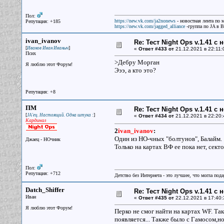
Пол:
https://new.vk.com/ja2nonews
- новостная лента по 
Репутация: +185
https://new.vk.com/jagged_alliance
-группа по JA в 
ivan_ivanov
Re: Тест Night Ops v.1.41 с
[
]
Иванов Иван Иваныч
«
Ответ #433 от
21.12.2021 в 22:11:
Псих
>Дебру Морган
Я люблю этот Форум!
Эээ, а кто это?
Репутация: +8
ПМ
Re: Тест Night Ops v.1.41 с
[
]
JA'ец. Настоящий. Одна штука :
«
Ответ #434 от
21.12.2021 в 22:20:
Кардинал
2
ivan_ivanov
:
Один из НО-чных "болтунов", Балайм.
Джаец - НОчник
Только на картах ВФ ее пока нет, сект
Пол:
Репутация: +712
Детство без Интернета - это лучшее, что могла под
Datch_Shiffer
Re: Тест Night Ops v.1.41 с
Иван
«
Ответ #435 от
22.12.2021 в 17:40:
Я люблю этот Форум!
Перко не смог найти на картах WF. Та
появляется... Также было с Гамосом,н