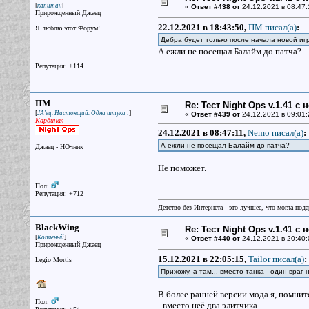
[
]
капитан
«
Ответ #438 от
24.12.2021 в 08:47:
Прирожденный Джаец
22.12.2021 в 18:43:50,
ПМ писал(a)
:
Я люблю этот Форум!
Дебра будет только после начала новой иг
А ежли не посещал Балайм до патча?
Репутация: +114
ПМ
Re: Тест Night Ops v.1.41 с
[
]
JA'ец. Настоящий. Одна штука :
«
Ответ #439 от
24.12.2021 в 09:01:
Кардинал
24.12.2021 в 08:47:11,
Nemo писал(a)
:
А ежли не посещал Балайм до патча?
Джаец - НОчник
Не поможет.
Пол:
Репутация: +712
Детство без Интернета - это лучшее, что могла под
BlackWing
Re: Тест Night Ops v.1.41 с
[
]
Копченый
«
Ответ #440 от
24.12.2021 в 20:40:
Прирожденный Джаец
15.12.2021 в 22:05:15,
Tailor писал(a)
:
Legio Mortis
Прихожу, а там... вместо танка - один враг
В более ранней версии мода я, помнитс
Пол:
- вместо неё два элитчика.