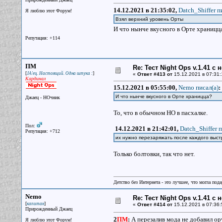
14.12.2021 в 21:35:02,
Datch_Shiffer п
Я люблю этот Форум!
Взял верхний уровень Орты
И что нынче вкусного в Орте храницц
Репутация: +114
ПМ
Re: Тест Night Ops v.1.41 с
[
]
JA'ец. Настоящий. Одна штука :
«
Ответ #413 от
15.12.2021 в 07:31:
Кардинал
15.12.2021 в 05:55:00,
Nemo писал(a)
:
И что нынче вкусного в Орте храницца?
Джаец - НОчник
То, что в обычном НО в пасхалке.
Пол:
14.12.2021 в 21:42:01,
Datch_Shiffer п
Репутация: +712
их нужно перезаряжать после каждого выст
Только болтовки, так что нет.
Детство без Интернета - это лучшее, что могла под
Nemo
Re: Тест Night Ops v.1.41 с
[
]
капитан
«
Ответ #414 от
15.12.2021 в 07:36:
Прирожденный Джаец
2
ПМ
:
А перезалив мода не добавил о
Я люблю этот Форум!