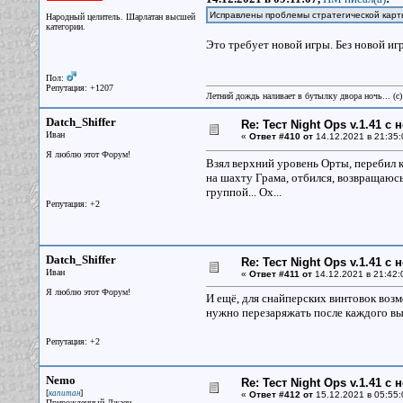
Исправлены проблемы стратегической карты
Народный целитель. Шарлатан высшей
категории.
Это требует новой игры. Без новой и
Пол:
Репутация: +1207
Летний дождь наливает в бутылку двора ночь... (с
Datch_Shiffer
Re: Тест Night Ops v.1.41 с
Иван
«
Ответ #410 от
14.12.2021 в 21:35:
Я люблю этот Форум!
Взял верхний уровень Орты, перебил 
на шахту Грама, отбился, возвращаюсь 
группой... Ох...
Репутация: +2
Datch_Shiffer
Re: Тест Night Ops v.1.41 с
Иван
«
Ответ #411 от
14.12.2021 в 21:42:
Я люблю этот Форум!
И ещё, для снайперских винтовок возм
нужно перезаряжать после каждого вы
Репутация: +2
Nemo
Re: Тест Night Ops v.1.41 с
[
]
капитан
«
Ответ #412 от
15.12.2021 в 05:55:
Прирожденный Джаец