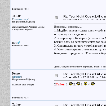
Репутация: +114
Tailor
Re: Тест Night Ops v.1.41 с
[
]
Гениталиссимус
«
Ответ #444 от
27.12.2021 в 18:20:
Прирожденный Джаец
Вопросы, вопросы...
Да здравствуют Розовые Слоны -
Священные Коровы!
1. МэдДог теперь только днем у себя 
потратил, их ожидаючи...
2. У торговца в Камбрии (который на Х
всякий хлам со всех пяти секторов за о
Пол:
3. Специально ничего у этой гадской г
Репутация: +664
4. Уже треть страны отвоевал, но до с
бандюков определить. Облазил все бар
Даешь самую вертикальную вертикаль власти и са
Nemo
Re: Тест Night Ops v.1.41 с
[
]
капитан
«
Ответ #445 от
27.12.2021 в 18:26:
Прирожденный Джаец
2
Tailor
:
1.
2.
3.
4.
Я люблю этот Форум!
Репутация: +114
Tailor
Re: Тест Night Ops v.1.41 с