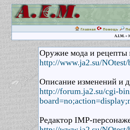
Главная
Помощь
П
A.I.M.
« К
Оружие мода и рецепты 
http://www.ja2.su/NOtest
Описание изменений и д
http://forum.ja2.su/cgi-b
board=no;action=display;
Редактор IMP-персонаже
http://www.ja2.su/NOtest