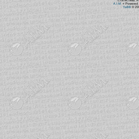
Статистика. Р
A.I.M.
»
Powered 
YaBB
© 200