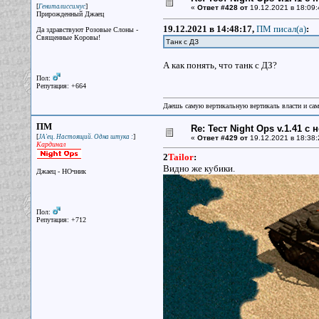
[
]
Гениталиссимус
«
Ответ #428 от
19.12.2021 в 18:09:
Прирожденный Джаец
19.12.2021 в 14:48:17,
ПМ писал(a)
:
Да здравствуют Розовые Слоны -
Священные Коровы!
Танк с ДЗ
А как понять, что танк с ДЗ?
Пол:
Репутация: +664
Даешь самую вертикальную вертикаль власти и са
ПМ
Re: Тест Night Ops v.1.41 с
[
]
JA'ец. Настоящий. Одна штука :
«
Ответ #429 от
19.12.2021 в 18:38:
Кардинал
2
Tailor
:
Видно же кубики.
Джаец - НОчник
Пол:
Репутация: +712