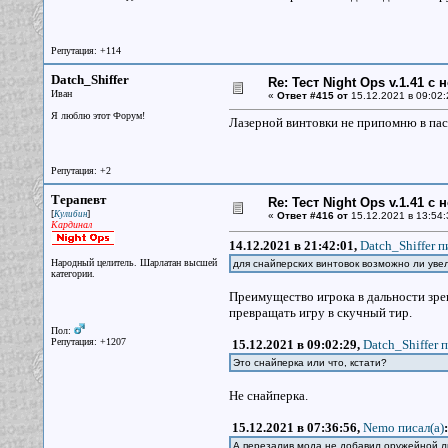
Репутация: +114
Datch_Shiffer
Re: Тест Night Ops v.1.41 с
Иван
«
Ответ #415 от
15.12.2021 в 09:02:
Я люблю этот Форум!
Лазерной винтовки не припомню в пасх
Репутация: +2
Терапевт
Re: Тест Night Ops v.1.41 с
[
]
Кулибин
«
Ответ #416 от
15.12.2021 в 13:54:
Кардинал
14.12.2021 в 21:42:01,
Datch_Shiffer п
Народный целитель. Шарлатан высшей
для снайперских винтовок возможно ли уве
категории.
Преимущество игрока в дальности зре
превращать игру в скучный тир.
Пол:
Репутация: +1207
15.12.2021 в 09:02:29,
Datch_Shiffer п
Это снайперка или что, кстати?
Не снайперка.
15.12.2021 в 07:36:56,
Nemo писал(a)
:
А перезалив мода не добавил оружейной л