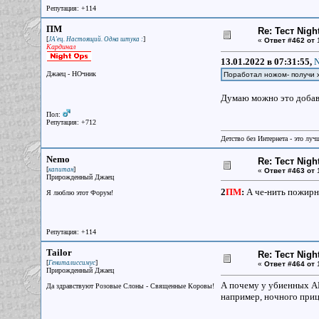
Репутация: +114
ПМ
Re: Тест Nig
[
]
JA'ец. Настоящий. Одна штука :
«
Ответ #462 от
1
Кардинал
13.01.2022 в 07:31:55,
N
Джаец - НОчник
Поработал ножом- получи 
Думаю можно это добав
Пол:
Репутация: +712
Детство без Интернета - это луч
Nemo
Re: Тест Nig
[
]
капитан
«
Ответ #463 от
1
Прирожденный Джаец
2
ПМ
:
А че-нить пожирн
Я люблю этот Форум!
Репутация: +114
Tailor
Re: Тест Nig
[
]
Гениталиссимус
«
Ответ #464 от
1
Прирожденный Джаец
А почему у убиенных АИ
Да здравствуют Розовые Слоны - Священные Коровы!
например, ночного прице