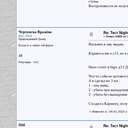
стены.
Воспроизвести не получ
Чертовска Вражiна
Re: Тест Nig
[
]
Serj_PSG
«
Ответ #455 от
0
Прирожденный Джаец
Выловил я эму мадам.
Когда-то я любил сей форум
Кармен есть в с13, но я
Репутация: +612
Hawr стоит в баре д13 
Что-то сэйв не цепляетс
А я сделал их 3 шт.:
1 - она жива,
2 - убита при выпадении
3 - убита без выпадения 
Сходил к Кармену, получ
«
Изменён в : 09.01.2022 
ПМ
Re: Тест Nig