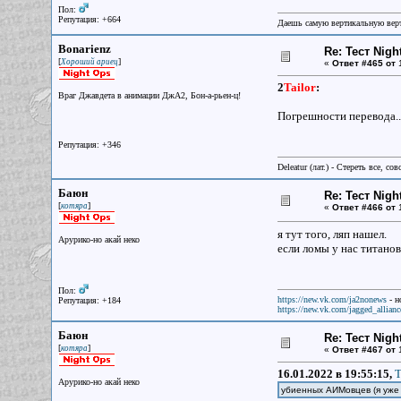
Пол:
Репутация: +664
Даешь самую вертикальную верт
Bonarienz
Re: Тест Nig
[
]
Хороший ариец
«
Ответ #465 от
1
2
Tailor
:
Враг Джавдета в анимации ДжА2, Бон-а-рьен-ц!
Погрешности перевода..
Репутация: +346
Deleatur (лат.) - Стереть все, сов
Баюн
Re: Тест Nig
[
]
котяра
«
Ответ #466 от
1
я тут того, ляп нашел.
Арурико-но акай неко
если ломы у нас титанов
Пол:
https://new.vk.com/ja2nonews
- н
Репутация: +184
https://new.vk.com/jagged_allianc
Баюн
Re: Тест Nig
[
]
котяра
«
Ответ #467 от
1
16.01.2022 в 19:55:15,
T
Арурико-но акай неко
убиенных АИМовцев (я уже 