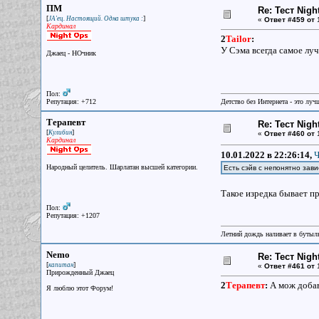
ПМ
Re: Тест Nig
[
]
JA'ец. Настоящий. Одна штука :
«
Ответ #459 от
1
Кардинал
2
Tailor
:
У Сэма всегда самое лу
Джаец - НОчник
Пол:
Репутация: +712
Детство без Интернета - это луч
Терапевт
Re: Тест Nig
[
]
Кулибин
«
Ответ #460 от
1
Кардинал
10.01.2022 в 22:26:14,
Ч
Народный целитель. Шарлатан высшей категории.
Есть сэйв с непонятно зав
Такое изредка бывает п
Пол:
Репутация: +1207
Летний дождь наливает в бутылк
Nemo
Re: Тест Nig
[
]
капитан
«
Ответ #461 от
1
Прирожденный Джаец
2
Терапевт
:
А мож добав
Я люблю этот Форум!