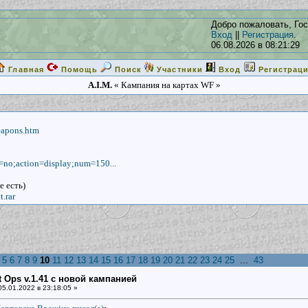
Добро пожаловать, Гос
Вход
||
Регистрация
.
06.08.2026 в 08:21:29
Главная
Помощь
Поиск
Участники
Вход
Регистрац
A.I.M.
« Кампания на картах WF »
eapons.htm
d=no;action=display;num=150...
е есть)
.rar
5
6
7
8
9
10
11
12
13
14
15
16
17
18
19
20
21
22
23
24
25
...
43
ht Ops v.1.41 с новой кампанией
5.01.2022 в 23:18:05 »