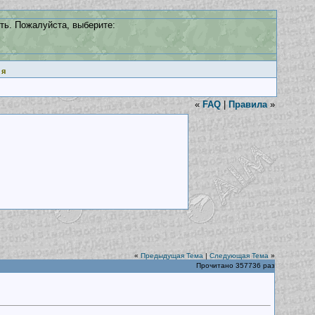
ть. Пожалуйста, выберите:
ия
«
FAQ
|
Правила
»
«
Предыдущая Тема
|
Следующая Тема
»
Прочитано 357736 раз