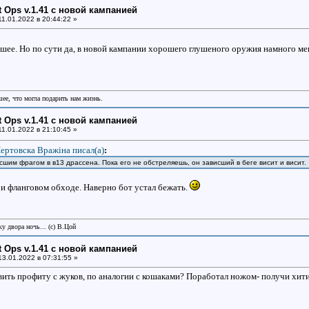
ht Ops v.1.41 с новой кампанией
1.01.2022 в 20:44:22 »
чшее. Но по сути да, в новой кампании хорошего глушеного оружия намного мен
шее, что могла подарить нам жизнь.
ht Ops v.1.41 с новой кампанией
1.01.2022 в 21:10:45 »
ертовска Вражiна писал(a)
:
исшим фрагом в в13 драссена. Пока его не обстреляешь, он зависший в беге висит и висит.
ри фланговом обходе. Наверно бот устал бежать.
у двора ночь... (с) В.Цой
ht Ops v.1.41 с новой кампанией
3.01.2022 в 07:31:55 »
ить профиту с жуков, по аналогии с кошаками? Поработал ножом- получи хитин