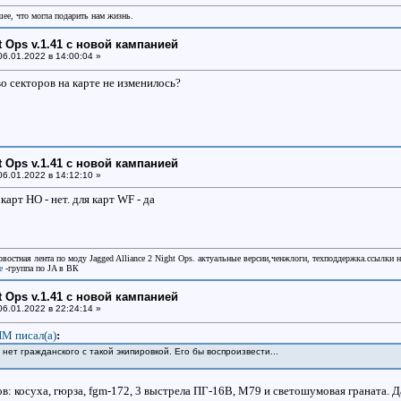
шее, что могла подарить нам жизнь.
ht Ops v.1.41 с новой кампанией
6.01.2022 в 14:00:04 »
о секторов на карте не изменилось?
ht Ops v.1.41 с новой кампанией
6.01.2022 в 14:12:10 »
карт НО - нет. для карт WF - да
овостная лента по моду Jagged Alliance 2 Night Ops. актуальные версии,ченжлоги, техподдержка.ссылки 
e
-группа по JA в ВК
ht Ops v.1.41 с новой кампанией
6.01.2022 в 22:24:14 »
М писал(a)
:
е нет гражданского с такой экипировкой. Его бы воспроизвести...
ов: косуха, гюрза, fgm-172, 3 выстрела ПГ-16В, М79 и светошумовая граната. 