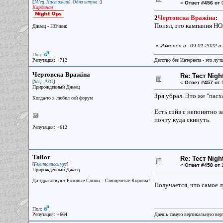
[
]
JA'ец. Настоящий. Одна штука :
«
Ответ #456 от
0
Кардинал
2
Чертовска Вражiна
:
Понял, это кампания НО,
Джаец - НОчник
«
Изменён в : 09.01.2022 
Пол:
Репутация: +712
Детство без Интернета - это луч
Чертовска Вражiна
Re: Тест Nig
[
]
Serj_PSG
«
Ответ #457 от
1
Прирожденный Джаец
Зря убрал. Это же "пасх
Когда-то я любил сей форум
Есть сэйв с непонятно з
почту куда скинуть.
Репутация: +612
Tailor
Re: Тест Nig
[
]
Гениталиссимус
«
Ответ #458 от
1
Прирожденный Джаец
Да здравствуют Розовые Слоны - Священные Коровы!
Получается, что самое л
Пол:
Репутация: +664
Даешь самую вертикальную верт