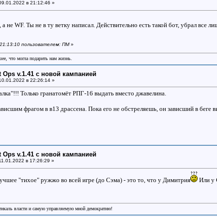
9.01.2022 в 21:12:46 »
 а не WF. Ты не в ту ветку написал. Действительно есть такой бот, убрал все ли
в 21:13:10 пользователем: ПМ
»
шее, что могла подарить нам жизнь.
ht Ops v.1.41 с новой кампанией
0.01.2022 в 22:26:14 »
алка"!!! Только гранатомёт РПГ-16 выдать вместо джавелина.
ависшим фрагом в в13 драссена. Пока его не обстреляешь, он зависший в беге в
ht Ops v.1.41 с новой кампанией
1.01.2022 в 17:26:29 »
учшее "тихое" ружжо во всей игре (до Сэма) - это то, что у Димитрия
Или у 
икаль власти и самую управляемую мной демократию!