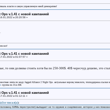
икаль власти и самую управляемую мной демократию!
ht Ops v.1.41 с новой кампанией
6.01.2022 в 20:20:58 »
.
сем все!
ht Ops v.1.41 с новой кампанией
7.01.2022 в 01:07:57 »
ые, то они должны стоить хотя бы по 250-300$. 40$ чересчур дешево, это стал
овостная лента по моду Jagged Alliance 2 Night Ops. актуальные версии,ченжлоги, техподдержка.ссылки 
e
-группа по JA в ВК
ht Ops v.1.41 с новой кампанией
7.01.2022 в 01:12:11 »
ailor писал(a)
:
половину АИМа перестрелял) выпадает не то оружие и снаряжение, которое у них показа