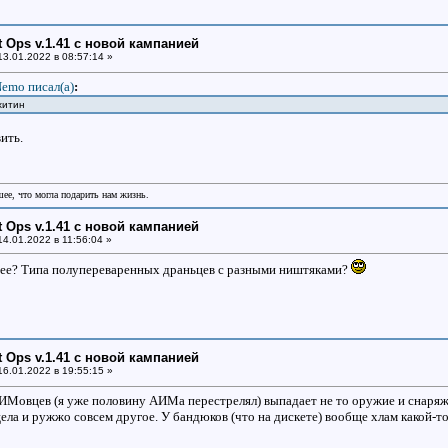
ht Ops v.1.41 с новой кампанией
3.01.2022 в 08:57:14 »
emo писал(a)
:
хитин
ить.
шее, что могла подарить нам жизнь.
ht Ops v.1.41 с новой кампанией
4.01.2022 в 11:56:04 »
ее? Типа полупереваренных драньцев с разными ништяками?
ht Ops v.1.41 с новой кампанией
6.01.2022 в 19:55:15 »
Мовцев (я уже половину АИМа перестрелял) выпадает не то оружие и снаряжен
ла и ружжо совсем другое. У бандюков (что на дискете) вообще хлам какой-то.