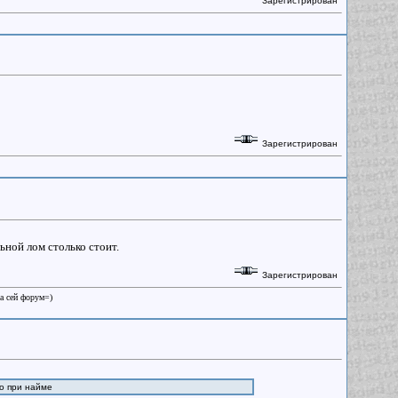
Зарегистрирован
Зарегистрирован
ьной лом столько стоит.
Зарегистрирован
на сей форум=)
но при найме