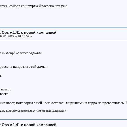
ится: сэйвов со штурма Драссена нет уже.
ht Ops v.1.41 с новой кампанией
9.01.2022 в 18:05:59 »
 с ним ещё не разговаривал.
Драссена напротив этой дамы.
я.
 всего,
всего.
ил квест, поговорил с ней - она осталась мирняком и в терра не превратилась. Н
в 18:15:38 пользователем: Чертовска Вражiна
»
ht Ops v.1.41 с новой кампанией