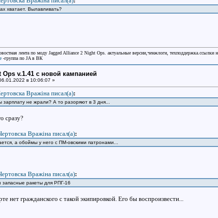
ертовска Вражiна писал(a)
:
тах хватает. Вылавливать?
овостная лента по моду Jagged Alliance 2 Night Ops. актуальные версии,ченжлоги, техподдержка.ссылки 
e
-группа по JA в ВК
ht Ops v.1.41 с новой кампанией
6.01.2022 в 10:06:07 »
ертовска Вражiна писал(a)
:
ы зарплату не жрали? А то разоряют в 3 дня...
о сразу?
Чертовска Вражiна писал(a)
:
ется, а обоймы у него с ПМ-овскими патронами...
Чертовска Вражiна писал(a)
:
и запасные ракеты для РПГ-16
арте нет гражданского с такой экипировкой. Его бы воспроизвести...