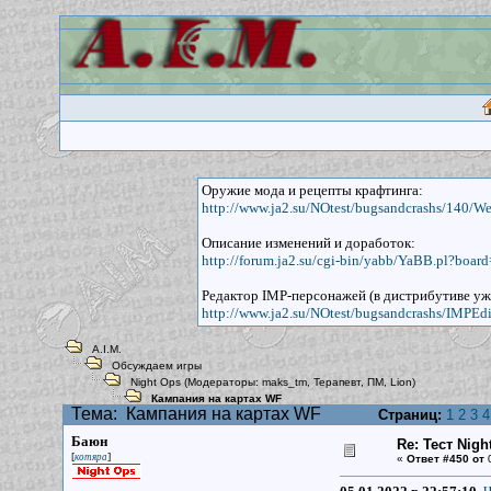
Оружие мода и рецепты крафтинга:
http://www.ja2.su/NOtest/bugsandcrashs/140/W
Описание изменений и доработок:
http://forum.ja2.su/cgi-bin/yabb/YaBB.pl?boar
Редактор IMP-персонажей (в дистрибутиве уж
http://www.ja2.su/NOtest/bugsandcrashs/IMPEdit
A.I.M.
Обсуждаем игры
Night Ops
(Модераторы:
maks_tm
,
Терапевт
,
ПМ
,
Lion
)
Кампания на картах WF
Тема:
Кампания на картах WF
Страниц:
1
2
3
4
Баюн
Re: Тест Nig
[
]
котяра
«
Ответ #450 от
0