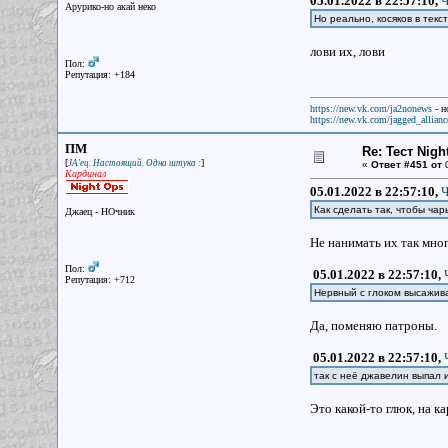
05.01.2022 в 22:57:10,
Ч
Арурико-но акай неко
Но реально, косяков в текс
лови их, лови
Пол:
Репутация: +184
https://new.vk.com/ja2nonews
- н
https://new.vk.com/jagged_allianc
ПМ
Re: Тест Nig
[
]
JA'ец. Настоящий. Одна штука :
«
Ответ #451 от
0
Кардинал
05.01.2022 в 22:57:10,
Ч
Как сделать так, чтобы чар
Джаец - НОчник
Не нанимать их так мног
Пол:
05.01.2022 в 22:57:10,
Репутация: +712
Нервный с глоком высажива
Да, поменяю патроны.
05.01.2022 в 22:57:10,
так с неё джавелин выпал 
Это какой-то глюк, на к