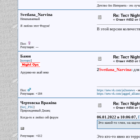
Детство без Интернета - это луч
Svetlana_Narvina
Re: Тест Nig
Неназываемый
«
Ответ #452 от
0
Я люблю этот Форум!
В этой версии количеств
Пол:
Репутация: ---
Баюн
Re: Тест Nig
[
]
котяра
«
Ответ #453 от
0
2
Svetlana_Narvina
:
для 
Арурико-но акай неко
Пол:
https://new.vk.com/ja2nonews
- н
Репутация: +184
https://new.vk.com/jagged_allianc
Чертовска Вражiна
Re: Тест Nig
[
]
Serj_PSG
«
Ответ #454 от
0
Прирожденный Джаец
06.01.2022 в 10:06:07,
П
Когда-то я любил сей форум
Это какой-то глюк, на карт
Репутация: +612
Это кто-то явно из терр