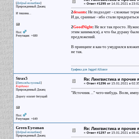
[
]
Добрый волшебник
«
Ответ #1295 от
14.01.2021 в 23:0
Прирожденный Джаец
2
desants
:
Не подходит - сложные терми
И тишина...
И да, сранные - ибо стали придераться
2
GoodNight
:
Не все так просто. Нужно
этим занимался), а что бы дураку был
Пол:
Репутация: +680
предложений.
В принципе я как-то умудрился вложит
не так.
Графика для Jagged Alliance
Strax5
Re: Лингвистика и прочие 
[
]
Пятижды пуганый
«
Ответ #1296 от
15.01.2021 в 02:3
Кардинал
Прирожденный Джаец
"Источник ..." чего-нибудь. Волн, импу
Дорогу осилит бегущий
Пол:
Репутация: +649
Green Eyesman
Re: Лингвистика и прочие 
[
]
Добрый волшебник
«
Ответ #1297 от
15.01.2021 в 08:4
Прирожденный Джаец