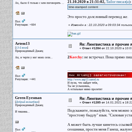
21.10.2020 в 21:31:02,
Tailor писал(a)
:
Ах, было б только с кем поговорить ...
time-stamped content
Это просто долсловный перевод же.
Пол:
Репутация: +664
«
Изменён в : 22.10.2020 в 09:03:34 польз
Artem13
Re: Лингвистика и прочие 
[
]
13-й воин
«
Ответ #1284 от
22.10.2020 в 10:0
Прирожденный Джаец
2
Korchy
:
не встречал. Пока прямо пиш
Ап, и черти у ног моих сели...
Пол:
Репутация: +441
http://www.aap13.narod.ru
И пули, что найдет тебя,
Ты не услышишь,
А остальные мимо пролетят
Green Eyesman
Re: Лингвистика и прочие 
[
]
Добрый волшебник
«
Ответ #1285 от
14.01.2021 в 18:2
Прирожденный Джаец
Подскажите, пожалуйста, чем можно з
И тишина...
"простому быдлу" язык. "Силовая уста
А может быть лучше кинетесь ссылкой
сеошники, прости меня Ганеш, жалуютс
Пол: