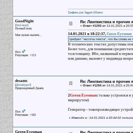
Графика для Jagged Alliance
GoodNight
Re: Лингвистика и прочие 
[
]
Злой ночи
«
Ответ #1293 от
14.01.2021 в 20:0
Полный псих
14.01.2021 в 18:22:37,
Green Eyesman 
Мне нужно выпить...
требуют "чистоты текста", что бы слова не
В технических текстах допустимы повт
Более того, для понимания среднестат
Пол:
толстовщину. Ибо, названный в перво
Репутация: +113
или динамо, вызовет у индивида вопр
desants
Re: Лингвистика и прочие 
[
]
Десантура!
«
Ответ #1294 от
14.01.2021 в 20:4
Прирожденный Джаец
2
Green Eyesman
:
только устроился и 
маршрутом)
Генератор - токопроизводящее устройс
Пол:
Репутация: +502
«
Изменён в : 14.01.2021 в 20:44:02 польз
Green Eyesman
Re: Лингвистика и прочие 