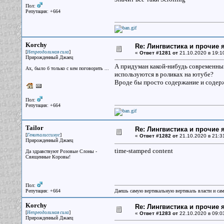
Пол:
Репутация: +664
Korchy
Re: Лингвистика и прочие 
[
]
Непреодолимая сила
«
Ответ #1281 от
21.10.2020 в 19:1
Прирожденный Джаец
А придуман какой-нибудь современный
Ах, было б только с кем поговорить ...
используются в роликах на ютубе?
Вроде бы просто содержание и содерж
Пол:
Репутация: +664
Tailor
Re: Лингвистика и прочие 
[
]
Гениталиссимус
«
Ответ #1282 от
21.10.2020 в 21:3
Прирожденный Джаец
time-stamped content
Да здравствуют Розовые Слоны -
Священные Коровы!
Пол:
Репутация: +664
Даешь самую вертикальную вертикаль власти и са
Korchy
Re: Лингвистика и прочие 
[
]
Непреодолимая сила
«
Ответ #1283 от
22.10.2020 в 09:0
Прирожденный Джаец