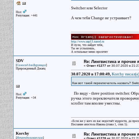
Switcher или Selector
Пол:
Репутация: +441
А чем тебя Change не устраивает?
http://www.aap13.narod.ru
И пули, что найдет тебя,
Ты не услышишь,
А остальные мимо пролетят
SDV
Re: Лингвистика и прочие 
[
]
Самосад для Верующих
«
Ответ #1277 от
30.07.2020 в 21:2
Прирожденный Джаец
30.07.2020 в 17:00:49,
Korchy писал(a
Как вот такой переключатель назвать? Switc
По виду - three position switcher. О
Пол:
Репутация: +34
ручка этого переключателя проворачивае
scroller там вполне уместны.
«Если же у кого из вас недостаёт мудрости, да прос
Послание апостола Иакова (глава 1, стих 5).
Korchy
Re: Лингвистика и прочие 
[
]
Непреодолимая сила
«
Ответ #1278 от
30.07.2020 в 21:2