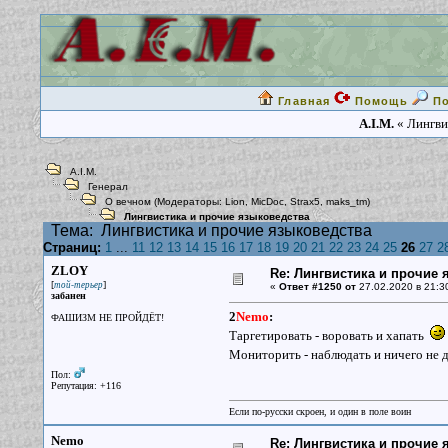
Главная
Помощь
П
A.I.M.
« Лингви
A.I.M.
Генерал
О вечном
(Модераторы:
Lion
,
MicDoc
,
Strax5
,
maks_tm
)
Лингвистика и прочие языковедства
Тема:
Лингвистика и прочие языковедства
Страниц:
1
...
11
12
13
14
15
16
17
18
19
20
21
22
23
24
25
26
27
2
ZLOY
Re: Лингвистика и прочие 
[
]
той-терьер
«
Ответ #1250 от
27.02.2020 в 21:3
забанен
2
Nemo
:
ФАШИЗМ НЕ ПРОЙДЁТ!
Таргетировать - воровать и хапать
Мониторить - наблюдать и ничего не 
Пол:
Репутация: +116
Если по-русски скроен, и один в поле воин
Nemo
Re: Лингвистика и прочие 