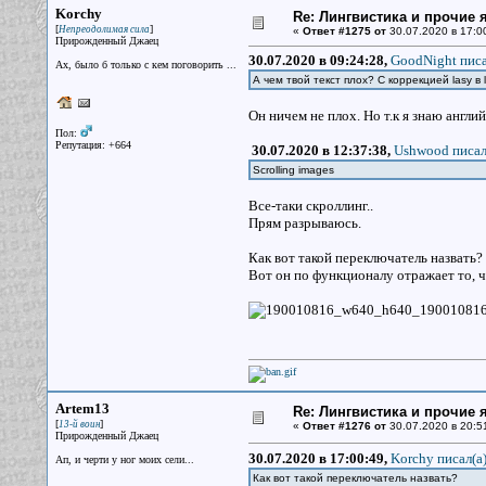
Korchy
Re: Лингвистика и прочие 
[
]
Непреодолимая сила
«
Ответ #1275 от
30.07.2020 в 17:0
Прирожденный Джаец
30.07.2020 в 09:24:28,
GoodNight писа
Ах, было б только с кем поговорить ...
А чем твой текст плох? С коррекцией lasy в l
Он ничем не плох. Но т.к я знаю англи
Пол:
Репутация: +664
30.07.2020 в 12:37:38,
Ushwood писал
Scrolling images
Все-таки скроллинг..
Прям разрываюсь.
Как вот такой переключатель назвать? S
Вот он по функционалу отражает то, 
Artem13
Re: Лингвистика и прочие 
[
]
13-й воин
«
Ответ #1276 от
30.07.2020 в 20:5
Прирожденный Джаец
30.07.2020 в 17:00:49,
Korchy писал(a
Ап, и черти у ног моих сели...
Как вот такой переключатель назвать?