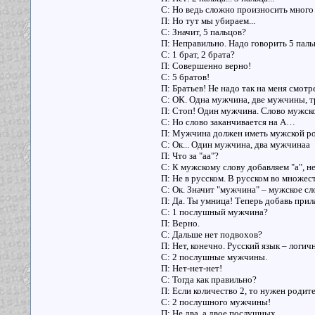
С: Но ведь сложно произносить много 
П: Но тут мы убираем...
С: Значит, 5 пальцов?
П: Неправильно. Надо говорить 5 паль
С: 1 брат, 2 брата?
П: Совершенно верно!
С: 5 братов!
П: Братьев! Не надо так на меня смотр
С: ОК. Одна мужчина, две мужчины, три
П: Стоп! Один мужчина. Слово мужское
С: Но слово заканчивается на А…
П: Мужчина должен иметь мужской ро
С: Ок... Один мужчина, два мужчинаа
П: Что за "аа"?
С: К мужскому слову добавляем "а", н
П: Не в русском. В русском во множе
С: Ок. Значит "мужчина" – мужское сл
П: Да. Ты умница! Теперь добавь прил
С: 1 послушный мужчина?
П: Верно.
С: Дальше нет подвохов?
П: Нет, конечно. Русский язык – логич
С: 2 послушные мужчины.
П: Нет-нет-нет!
С: Тогда как правильно?
П: Если количество 2, то нужен родит
С: 2 послушного мужчины!
П: Не два, а двое послушных...