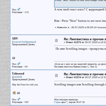
Press "Next" button to see next image. After las
А чем твой текст плох? С коррекцией las
Пол:
Репутация: +113
Или - Press "Next" button to see next imag
«
Изменён в : 30.07.2020 в 09:26:14 польз
SDV
Re: Лингвистика и прочие 
[
]
Самосад для Верующих
«
Ответ #1273 от
30.07.2020 в 10:2
Прирожденный Джаец
По мне Scrolling images - прокрутка 
Пол:
«Если же у кого из вас недостаёт мудрости, да прос
Репутация: +34
Послание апостола Иакова (глава 1, стих 5).
Ushwood
Re: Лингвистика и прочие 
[
]
ДжАдай
«
Ответ #1274 от
30.07.2020 в 12:3
Прирожденный Джаец
Scrolling images или Scrolling through 
May the Force be with you
Пол:
Мои текущие переводы:
Репутация: +567
Страж
арка 7, версия 30.07.26