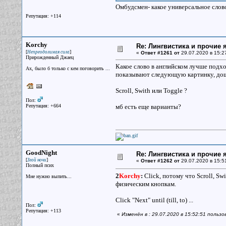
Омбудсмен- какое универсальное слово
Репутация: +114
Korchy
Re: Лингвистика и прочие 
[
]
Непреодолимая сила
«
Ответ #1261 от
29.07.2020 в 15:2
Прирожденный Джаец
Какое слово в английском лучше подхо
Ах, было б только с кем поговорить ...
показывают следующую картинку, дошел
Scroll, Swith или Toggle ?
Пол:
Репутация: +664
мб есть еще варианты?
GoodNight
Re: Лингвистика и прочие 
[
]
Злой ночи
«
Ответ #1262 от
29.07.2020 в 15:5
Полный псих
2
Korchy
:
Click, потому что Scroll, Sw
Мне нужно выпить...
физическим кнопкам.
Click "Next" until (till, to) ...
Пол:
Репутация: +113
«
Изменён в : 29.07.2020 в 15:52:51 польз