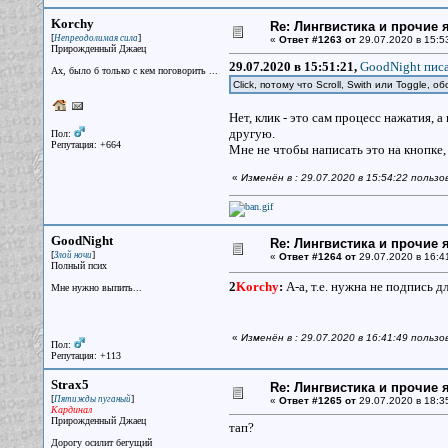
Korchy
Re: Лингвистика и прочие 
[
]
Непреодолимая сила
«
Ответ #1263 от
29.07.2020 в 15:5
Прирожденный Джаец
29.07.2020 в 15:51:21,
GoodNight писа
Ах, было б только с кем поговорить ...
Click, потому что Scroll, Swith или Toggle,
Нет, клик - это сам процесс нажатия,
другую.
Пол:
Репутация: +664
Мне не чтобы написать это на кнопке,
«
Изменён в : 29.07.2020 в 15:54:22 польз
GoodNight
Re: Лингвистика и прочие 
[
]
Злой ночи
«
Ответ #1264 от
29.07.2020 в 16:4
Полный псих
2
Korchy
:
А-а, т.е. нужна не подпись д
Мне нужно выпить...
«
Изменён в : 29.07.2020 в 16:41:49 польз
Пол:
Репутация: +113
Strax5
Re: Лингвистика и прочие 
[
]
Пятижды пуганый
«
Ответ #1265 от
29.07.2020 в 18:3
Кардинал
Прирожденный Джаец
тап?
Дорогу осилит бегущий