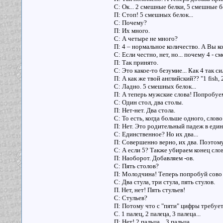
С: Ок... 2 смешные белки, 5 смешные б
П: Стоп! 5 смешных белок...
С: Почему?
П: Их много.
С: А четыре не много?
П: 4 – нормальное количество. А Вы к
С: Если честно, нет, но... почему 4 - 
П: Так принято.
С: Это какое-то безумие... Как 4 так с
П: А как же твой английский?? "1 fish, 2
С: Ладно. 5 смешных белок...
П: А теперь мужские слова! Попробуем 
С: Один стол, два столы.
П: Нет-нет. Два стола.
С: То есть, когда больше одного, слов
П: Нет. Это родительный падеж в един
С: Единственное? Но их два...
П: Совершенно верно, их два. Поэтом
С: А если 5? Также убираем конец сло
П: Наоборот. Добавляем -ов.
С: Пять столов?
П: Молодчина! Теперь попробуй сово 
С: Два стула, три стула, пять стулов.
П. Нет, нет! Пять стульев!
С: Стульев?
П: Потому что с "пяти" цифры требуе
С. 1 палец, 2 палеца, 3 палеца...
П: Нет! 2 пальца... 3 пальца...