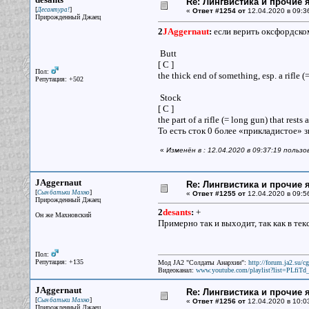
Re: Лингвистика и прочие 
[
]
Десантура!
«
Ответ #1254 от
12.04.2020 в 09:3
Прирожденный Джаец
2
JAggernaut
:
если верить оксфордско
Butt
[ C ]
Пол:
the thick end of something, esp. a rifle (
Репутация: +502
Stock
[ C ]
the part of a rifle (= long gun) that rests
То есть сток 0 более «прикладистое» 
«
Изменён в : 12.04.2020 в 09:37:19 польз
JAggernaut
Re: Лингвистика и прочие 
[
]
Сын батьки Махно
«
Ответ #1255 от
12.04.2020 в 09:5
Прирожденный Джаец
2
desants
:
+
Он же Махновский
Примерно так и выходит, так как в те
Пол:
Репутация: +135
Мод JA2 "Солдаты Анархии":
http://forum.ja2.su/
Видеоканал:
www.youtube.com/playlist?list=PLfi
JAggernaut
Re: Лингвистика и прочие 
[
]
Сын батьки Махно
«
Ответ #1256 от
12.04.2020 в 10:0
Прирожденный Джаец