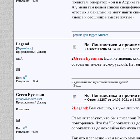
Репутация: +680
полистал: генератор - он и в Африке г
А у меня там целый список специфичес
которых я банально не могу найти си
языков и сеошников вместе взятые).
Графика для Jagged Alliance
Legend
Re: Лингвистика и прочие 
[
]
Переводчик
«
Ответ #1286 от
14.01.2021 в 18:2
Прирожденный Джаец
2
Green Eyesman
:
Если не знаешь, как
надА
совсем на человеческо-русский. Не ген
Пол:
Репутация: +864
- Удельный вес ядра твоей планеты думай!
- Эээ...
Green Eyesman
Re: Лингвистика и прочие 
[
]
Добрый волшебник
«
Ответ #1287 от
14.01.2021 в 18:38
Прирожденный Джаец
2
Legend
:
Вам смешно, а я уже лишился
И тишина...
От меня требуют, что бы я писал как Т
повторялись. Что бы "Сорокалетняя до
сорокалетняя домохозяйка без мужа са
Пол:
Репутация: +680
Так что я серьезно - чем можно замени