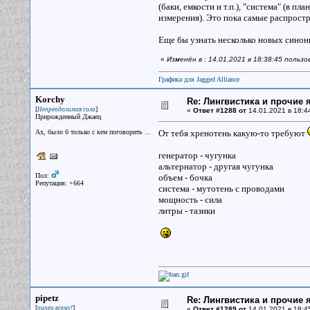
(баки, емкости и т.п.), "система" (в п
измерения). Это пока самые распрост
Еще бы узнать несколько новых синон
«
Изменён в : 14.01.2021 в 18:38:45 польз
Графика для Jagged Alliance
Korchy
Re: Лингвистика и прочие 
[
]
Непреодолимая сила
«
Ответ #1288 от
14.01.2021 в 18:4
Прирожденный Джаец
Ах, было б только с кем поговорить ...
От тебя хренотень какую-то требуют
генератор - чугунка
альтернатор - другая чугунка
Пол:
объем - бочка
Репутация: +664
система - мутотень с проводами
мощность - сила
литры - тазики
pipetz
Re: Лингвистика и прочие 
[
]
пипец всему!
«
Ответ #1289 от
14.01.2021 в 18:4