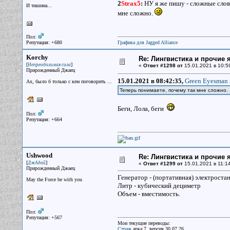
2
Strax5
:
НУ я же пишу - сложные слов
И тишина...
мне сложно.
Пол:
Репутация: +680
Графика для Jagged Alliance
Korchy
Re: Лингвистика и прочие 
[
]
Непреодолимая сила
«
Ответ #1298 от
15.01.2021 в 10:5
Прирожденный Джаец
15.01.2021 в 08:42:35,
Green Eyesman 
Ах, было б только с кем поговорить ...
Теперь понимаете, почему так мне сложно.
Беги, Лола, беги
Пол:
Репутация: +664
Ushwood
Re: Лингвистика и прочие 
[
]
ДжАдай
«
Ответ #1299 от
15.01.2021 в 11:14
Прирожденный Джаец
Генератор - (портативная) электроста
May the Force be with you
Литр - кубический дециметр
Объем - вместимость.
Пол:
Репутация: +567
Мои текущие переводы:
Страж
арка 7, версия 30.07.26