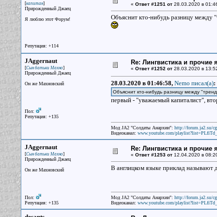
[
]
капитан
«
Ответ #1251 от
28.03.2020 в 01:4
Прирожденный Джаец
Объяснит кто-нибудь разницу между 
Я люблю этот Форум!
Репутация: +114
JAggernaut
Re: Лингвистика и прочие 
[
]
Сын батьки Махно
«
Ответ #1252 от
28.03.2020 в 13:5
Прирожденный Джаец
28.03.2020 в 01:46:58,
Nemo писал(a)
:
Он же Махновский
Объяснит кто-нибудь разницу между "трен
первый - "уважаемый капиталист", вто
Пол:
Репутация: +135
Мод JA2 "Солдаты Анархии":
http://forum.ja2.su/
Видеоканал:
www.youtube.com/playlist?list=PLfi
JAggernaut
Re: Лингвистика и прочие 
[
]
Сын батьки Махно
«
Ответ #1253 от
12.04.2020 в 08:2
Прирожденный Джаец
В англицком языке приклад называют д
Он же Махновский
Пол:
Мод JA2 "Солдаты Анархии":
http://forum.ja2.su/
Репутация: +135
Видеоканал:
www.youtube.com/playlist?list=PLfi
desants