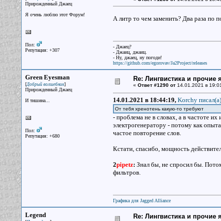
Прирожденный Джаец
Я очень люблю этот Форум!
А литр то чем заменить? Два раза по п
Пол:
- Джаец?
Репутация: +307
- Джаиц, джаиц.
- Ну, джаец, ну погоди!
https://github.com/egorovav/Ja2Project/releases
Green Eyesman
Re: Лингвистика и прочие 
[
]
Добрый волшебник
«
Ответ #1290 от
14.01.2021 в 19:0
Прирожденный Джаец
14.01.2021 в 18:44:19,
Korchy писал(a
И тишина...
От тебя хренотень какую-то требуют
- проблема не в словах, а в частоте и
электрогенератору - потому как опыт
Пол:
частое повторение слов.
Репутация: +680
Кстати, спасибо, мощность действител
2
pipetz
:
Знал бы, не спросил бы. Пото
фильтров.
Графика для Jagged Alliance
Legend
Re: Лингвистика и прочие 