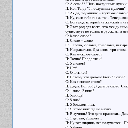
С: А если 5? "Пять послушных мужчи
П: Нет. Тогда "5 послушных мужчин"
С: Ах да, "мужчина" – мужское слово 
П: Ну, если тебе так легче... Теперь во
С: Есть род, который не женский и не
П: Этот род для всего, что между ними
существует не только в русском... в нем
С: Какое слово?
П: Слово – слово
С: 1 слово, 2 словы, три словы, четыре 
П: Неправильно. Два слова, три слова, 
С: Как мужское слово?
П: Точно! Продолжай!
С: 5 словов!
П: Нет!
С: Опять нет!
П: Потому что должно быть "5 слов".
С: Как женское слово?
П: Да-да. Попробуй другое слово. Ска
С: 1 пиво, 2 пива?
П: Умница!
С: 5 пив?
П: 5 бокалов пива.
С: Я этого никогда не выучу...
П: Выучишь! Это дело практики... Дав
С: 1 дерево, 2 дерева...
П: Ну вот, видишь, всё получается... 
С: 5 Дерев.