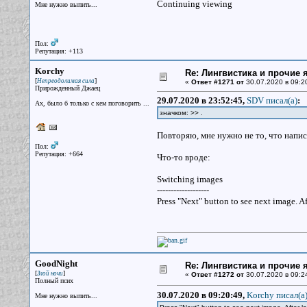
Continuing viewing
Мне нужно выпить...
Пол:
Репутация: +113
Korchy
Re: Лингвистика и прочие 
[
]
Непреодолимая сила
«
Ответ #1271 от
30.07.2020 в 09:2
Прирожденный Джаец
29.07.2020 в 23:52:45,
SDV писал(a)
:
Ах, было б только с кем поговорить ...
значком: >> .
Повторяю, мне нужно не то, что напис
Пол:
Репутация: +664
Что-то вроде:
Switching images
-------------------
Press "Next" button to see next image. Aft
GoodNight
Re: Лингвистика и прочие 
[
]
Злой ночи
«
Ответ #1272 от
30.07.2020 в 09:2
Полный псих
30.07.2020 в 09:20:49,
Korchy писал(a
Мне нужно выпить...