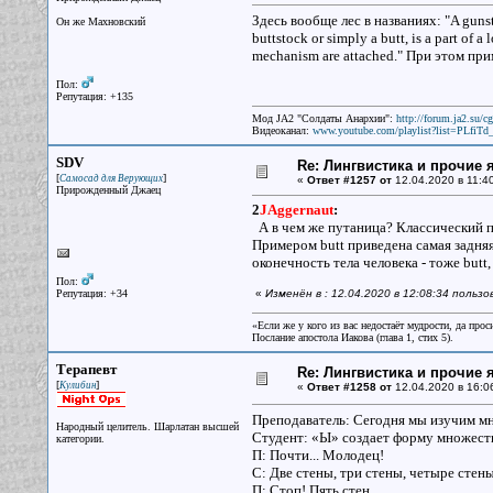
Здесь вообще лес в названиях: "A gunsto
Он же Махновский
buttstock or simply a butt, is a part of a
mechanism are attached." При этом пр
Пол:
Репутация: +135
Мод JA2 "Солдаты Анархии":
http://forum.ja2.su/
Видеоканал:
www.youtube.com/playlist?list=PLfi
SDV
Re: Лингвистика и прочие 
[
]
Самосад для Верующих
«
Ответ #1257 от
12.04.2020 в 11:40
Прирожденный Джаец
2
JAggernaut
:
А в чем же путаница? Классический пр
Примером butt приведена самая задняя ч
оконечность тела человека - тоже butt,
Пол:
Репутация: +34
«
Изменён в : 12.04.2020 в 12:08:34 польз
«Если же у кого из вас недостаёт мудрости, да прос
Послание апостола Иакова (глава 1, стих 5).
Терапевт
Re: Лингвистика и прочие 
[
]
Кулибин
«
Ответ #1258 от
12.04.2020 в 16:0
Преподаватель: Сегодня мы изучим мн
Народный целитель. Шарлатан высшей
Студент: «Ы» создает форму множестве
категории.
П: Почти... Молодец!
С: Две стены, три стены, четыре стены
П: Стоп! Пять стен