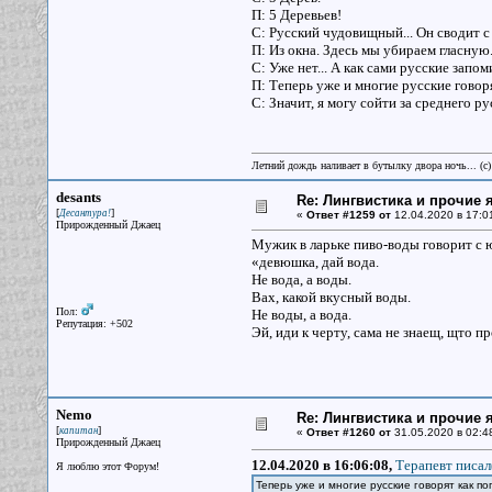
П: 5 Деревьев!
С: Русский чудовищный... Он сводит с 
П: Из окна. Здесь мы убираем гласну
С: Уже нет... А как сами русские запо
П: Теперь уже и многие русские говоря
С: Значит, я могу сойти за среднего ру
Летний дождь наливает в бутылку двора ночь... (с
desants
Re: Лингвистика и прочие 
[
]
Десантура!
«
Ответ #1259 от
12.04.2020 в 17:0
Прирожденный Джаец
Мужик в ларьке пиво-воды говорит с
«девюшка, дай вода.
Не вода, а воды.
Вах, какой вкусный воды.
Пол:
Не воды, а вода.
Репутация: +502
Эй, иди к черту, сама не знаещ, щто п
Nemo
Re: Лингвистика и прочие 
[
]
капитан
«
Ответ #1260 от
31.05.2020 в 02:4
Прирожденный Джаец
12.04.2020 в 16:06:08,
Терапевт писал
Я люблю этот Форум!
Теперь уже и многие русские говорят как по