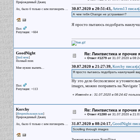
Прирожденный Джаец
30.07.2020 в 20:51:43,
Artem13 писал(
Ах, было б только с кем поговорить ...
А чем тебя Change не устраивает?
Я просто пытаюсь подобрать наилучш
Пол:
Репутация: +664
GoodNight
Re: Лингвистика и прочие 
[
]
Злой ночи
«
Ответ #1279 от
31.07.2020 в 08:2
Полный псих
30.07.2020 в 21:27:39,
Korchy писал(a
Мне нужно выпить...
Я просто пытаюсь подобрать наилучший в
Ну это дело бесполезное и утомительн
images, можно поправить на Navigate 
Пол:
Репутация: +113
«
Изменён в : 31.07.2020 в 08:24:42 польз
Korchy
Re: Лингвистика и прочие 
[
]
Непреодолимая сила
«
Ответ #1280 от
31.07.2020 в 21:0
Прирожденный Джаец
31.07.2020 в 08:24:17,
GoodNight писа
Ах, было б только с кем поговорить ...
Scrolling through images
Значит все-таки Scrolling