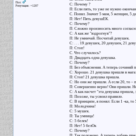
Пол:
С: Почему ?
Репутация: +1207
П: Если пять, то уже не нужно окончан
С. Понял. Значит 5 мам, 5 женщин, 5 д
П: Нет! Пять девушЕК.
С: Почему?
П: Сложно произносить много согласн
С: А как же "вздрогнув"?
П: Не умничай. Посчитай девушек.
С: . . . 19 девушек, 20 девушек, 21 дев
П: Стоп!
С. Что случилось?
П: Двадцать одна девушка.
С: Почему?
П: Без объяснения. А теперь сочиняй 
С: Хорошо. 21 девушка пришли в мага
П: Стоп! 21 девушка пришла.
С: Но они же пришли. А если 20, то –
П: Совершенно верно! Они пришли. Н
С: А как насчет "эта девушка пришла,
П: Похоже, ты усвоил правило.
С: В принципе, я понял: Если 1 -ка, то 
П: Молодчина!
С: 5 мушек.
П: Ты умница!
С: 5 белек!
П: Нет! 5 белОк
С: Почему?
П: Так положено. А теперь добавь пр