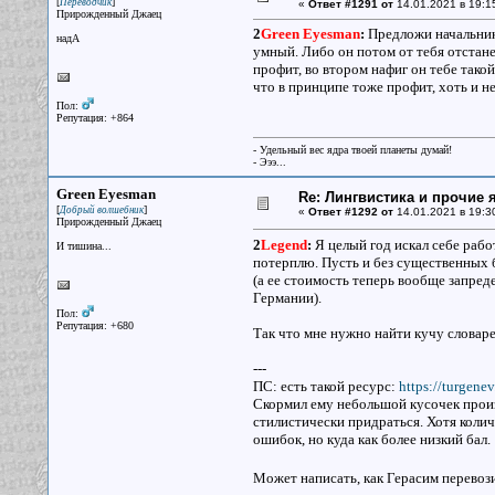
[
]
Переводчик
«
Ответ #1291 от
14.01.2021 в 19:1
Прирожденный Джаец
2
Green Eyesman
:
Предложи начальнику
надА
умный. Либо он потом от тебя отстане
профит, во втором нафиг он тебе тако
что в принципе тоже профит, хоть и н
Пол:
Репутация: +864
- Удельный вес ядра твоей планеты думай!
- Эээ...
Green Eyesman
Re: Лингвистика и прочие 
[
]
Добрый волшебник
«
Ответ #1292 от
14.01.2021 в 19:3
Прирожденный Джаец
2
Legend
:
Я целый год искал себе рабо
И тишина...
потерплю. Пусть и без существенных 
(а ее стоимость теперь вообще запреде
Германии).
Пол:
Репутация: +680
Так что мне нужно найти кучу словар
---
ПС: есть такой ресурс:
https://turgene
Скормил ему небольшой кусочек произ
стилистически придраться. Хотя количе
ошибок, но куда как более низкий бал.
Может написать, как Герасим перевозил