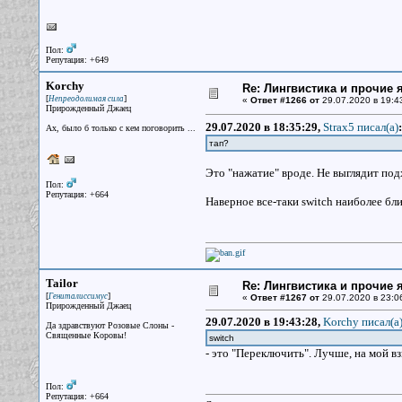
Пол:
Репутация: +649
Korchy
Re: Лингвистика и прочие 
[
]
Непреодолимая сила
«
Ответ #1266 от
29.07.2020 в 19:4
Прирожденный Джаец
29.07.2020 в 18:35:29,
Strax5 писал(a)
:
Ах, было б только с кем поговорить ...
тап?
Это "нажатие" вроде. Не выглядит по
Пол:
Репутация: +664
Наверное все-таки switch наиболее бли
Tailor
Re: Лингвистика и прочие 
[
]
Гениталиссимус
«
Ответ #1267 от
29.07.2020 в 23:0
Прирожденный Джаец
29.07.2020 в 19:43:28,
Korchy писал(a
Да здравствуют Розовые Слоны -
Священные Коровы!
switch
- это "Переключить". Лучше, на мой вз
Пол:
Репутация: +664