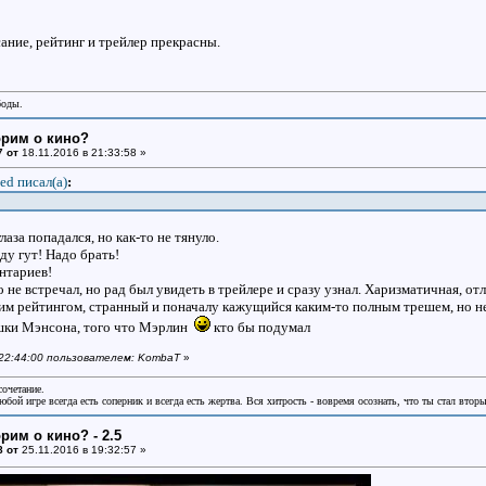
сание, рейтинг и трейлер прекрасны.
боды.
орим о кино?
7 от
18.11.2016 в 21:33:58 »
ed писал(a)
:
глаза попадался, но как-то не тянуло.
вду гут! Надо брать!
ентариев!
о не встречал, но рад был увидеть в трейлере и сразу узнал. Харизматичная, от
им рейтингом, странный и поначалу кажущийся каким-то полным трешем, но не
шки Мэнсона, того что Мэрлин
кто бы подумал
в 22:44:00 пользователем: KombaT
»
сочетание.
бой игре всегда есть соперник и всегда есть жертва. Вся хитрость - вовремя осознать, что ты стал втор
рим о кино? - 2.5
8 от
25.11.2016 в 19:32:57 »