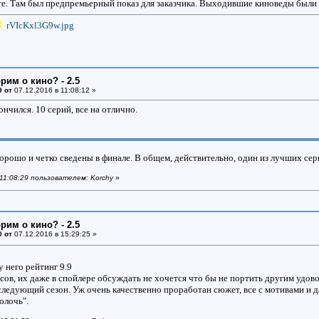
е. Там был предпремьерный показ для заказчика. Выходившие киноведы были
rVIcKxl3G9w.jpg
рим о кино? - 2.5
9 от
07.12.2016 в 11:08:12 »
ончился. 10 серий, все на отлично.
хорошо и четко сведены в финале. В общем, действительно, один из лучших сер
 11:08:29 пользователем: Korchy
»
рим о кино? - 2.5
0 от
07.12.2016 в 15:29:25 »
у него рейтинг 9.9
сов, их даже в спойлере обсуждать не хочется что бы не портить другим удово
ледующий сезон. Уж очень качественно проработан сюжет, все с мотивами и да
олочь".