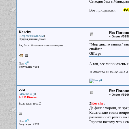
Сегодня был в Минкульт
Вот прицепился!
Korchy
Re: Погово
[
]
Непреодолимая сила
«
Ответ #525
Прирожденный Джаец
"Мир дикого запада" зак
Ах, было б только с кем поговорить ...
спойлер
Offtop:
А так, все линии очень 
Пол:
Репутация: +664
«
Изменён в : 07.12.2016 в
Zed
Re: Погово
[
]
SIG edition ;)
«
Ответ #526
A.I.M.Director
2
Korchy
:
Была такая игра Z
Да финал хорош, не зря 
Касательно твоих вопро
развешенных ружей на с
Пол:
"просто потому что я св
Репутация: +533