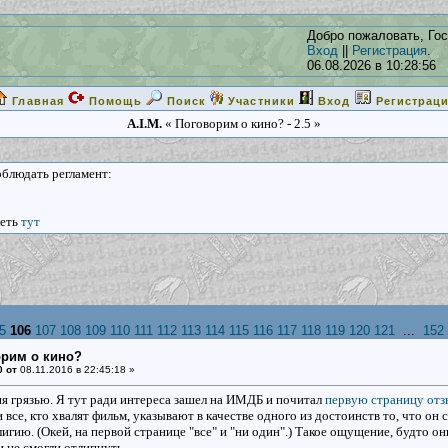
Добро пожаловать, Гос
Вход
||
Регистрация
.
06.08.2026 в 10:28:56
Главная
Помощь
Поиск
Участники
Вход
Регистрац
A.I.M.
« Поговорим о кино? - 2.5 »
соблюдать регламент:
реть
тут
5
106
107
108
109
110
111
112
113
114
115
116
117
118
119
120
121
...
152
орим о кино?
0 от
08.11.2016 в 22:45:18 »
ия грязью. Я тут ради интереса зашел на ИМДБ и почитал
первую страницу отз
все, кто хвалят фильм, указывают в качестве одного из достоинств то, что он ст
игию. (Окей, на первой странице "все" и "ни один".) Такое ощущение, будто о
 и не смогли отлипнуть.