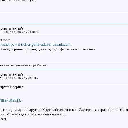
орим о кино?
1 от
16.11.2016 в 17:11:00 »
 в кино.
vishel-pervii-treiler-gollivudskoi-ekranizacii...
нечно, героиня нра, но, сдается, одна фильм она не вытянет.
аны слышно цоканье копытцев Сотоны.
орим о кино?
2 от
17.11.2016 в 12:40:03 »
 крутой сериал.
u/film/195523/
 все - одна лучше другой. Круто абсолютно все. Саундтрек, игра актеров, сюж
рии. Можно гадать по сотне направлений.
сем.