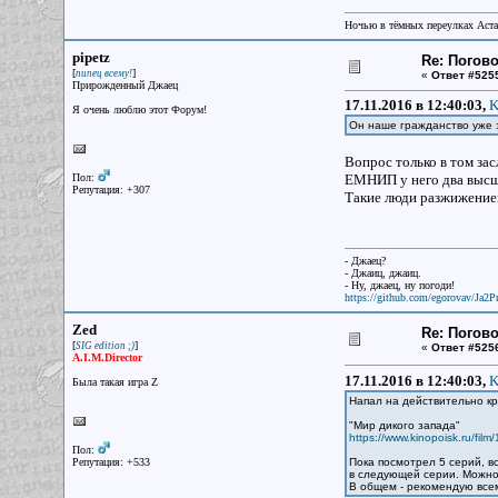
Ночью в тёмных переулках Аст
pipetz
Re: Погов
[
]
пипец всему!
«
Ответ #525
Прирожденный Джаец
17.11.2016 в 12:40:03,
K
Я очень люблю этот Форум!
Он наше гражданство уже 
Вопрос только в том за
Пол:
ЕМНИП у него два высш
Репутация: +307
Такие люди разжижением
- Джаец?
- Джаиц, джаиц.
- Ну, джаец, ну погоди!
https://github.com/egorovav/Ja2Pr
Zed
Re: Погов
[
]
SIG edition ;)
«
Ответ #525
A.I.M.Director
17.11.2016 в 12:40:03,
K
Была такая игра Z
Напал на действительно кр
"Мир дикого запада"
https://www.kinopoisk.ru/film
Пол:
Репутация: +533
Пока посмотрел 5 серий, вс
в следующей серии. Можно
В общем - рекомендую вс