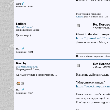
Пол:
Репутация: +567
Мои текущие переводы:
Страж
арка 7, версия 30.07.26
Luficer
Re: Погов
[
]
Аццкий Сотона
«
Ответ #525
Прирожденный Джаец
Ghost in the shell теперь
Да, это негр :)
https://tjournal.ru/37125-
Даже и не знаю. Мне, ко
Пол:
Репутация: +321
Ночью в тёмных переулках Аст
Korchy
Re: Погов
[
]
Непреодолимая сила
«
Ответ #525
Прирожденный Джаец
Напал на действительно
Ах, было б только с кем поговорить ...
"Мир дикого запада"
https://www.kinopoisk.r
Пол:
Репутация: +664
Пока посмотрел 5 серий,
же там, в следующей се
В общем - рекомендую в
ps.