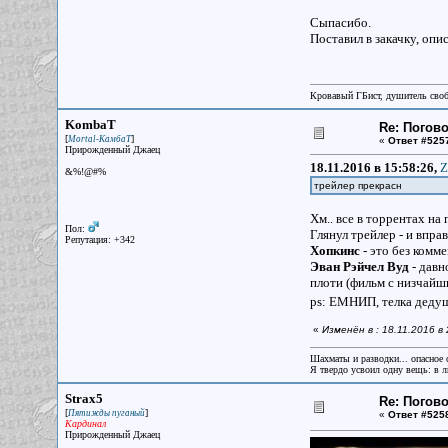
Сыпасибо.
Поставил в закачку, опи
Кровавый ГБист, душитель сво
KombaT
Re: Погов
[
]
Mortal-КамбаТ
«
Ответ #525
Прирожденный Джаец
18.11.2016 в 15:58:26,
Z
&%!@#%
трейлер прекрасн
Хм.. все в торрентах на 
Пол:
Глянул трейлер - и впра
Репутация: +342
Хопкинс
- это без комм
Эван Рэйчел Вуд
- давн
плоти (фильм с низчайш
ps: ЕМНИП, телка деду
«
Изменён в : 18.11.2016 
Шахматы и разводки... опасное 
Я твердо усвоил одну вещь: в лю
Strax5
Re: Погово
[
]
Пятижды пуганый
«
Ответ #525
Кардинал
Прирожденный Джаец