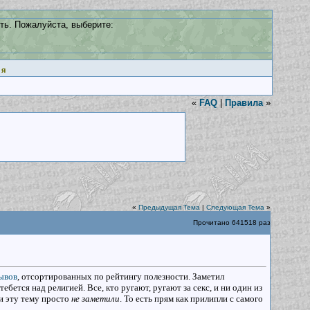
ть. Пожалуйста, выберите:
ия
«
FAQ
|
Правила
»
«
Предыдущая Тема
|
Следующая Тема
»
Прочитано 641518 раз
ывов
, отсортированных по рейтингу полезности. Заметил
ебется над религией. Все, кто ругают, ругают за секс, и ни один из
ни эту тему просто
не заметили
. То есть прям как прилипли с самого