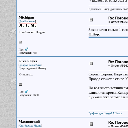
«
Изменён в : 07.12.2016 в
Кровавый ГБист, душитель сво
Michigan
Re: Погово
[
]
Дон Ксинменг
«
Ответ #526
Закончился только 1 сез
Я люблю этот Форум!
Offtop:
Пол:
Репутация: +84
Green Eyes
Re: Погово
[
]
Добрый волшебник
«
Ответ #526
Прирожденный Джаец
Сериал хорош. Надо фил
И тишина...
Правда сюжет в стиле "С
Но вот чисто техническ
Пол:
вливанием крови. Как пр
Репутация: +680
ручками уже заготовлен
Графика для Jagged Alliance
Махновский
Re: Погово
[
]
Сын батьки Махно
«
Ответ #526