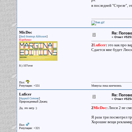
в последней "Стреле", 
MicDoc
Re: Погов
[
]
Злой доктор Айболит
«
Ответ #525
Кардинал
2
Luficer
:
это как про ва
Сдается мне будет Люси
8:) 107over
Пол:
Репутация: +551
Минусы пока кончились
Luficer
Re: Погов
[
]
Аццкий Сотона
«
Ответ #525
Прирожденный Джаец
2
MicDoc
:
Люси 2 не смо
Да, это негр :)
Я раза три посмотрел тр
Хорошие вещи рекламир
Пол:
Репутация: +321