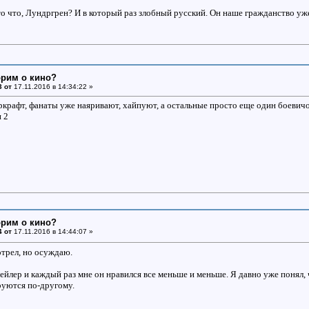
это что, Лундргрен? И в который раз злобный русский. Он наше гражданство у
орим о кино?
3 от
17.11.2016 в 14:34:22 »
ркрафт, фанаты уже наяривают, хайпуют, а остальные просто еще один боевичо
 2
орим о кино?
4 от
17.11.2016 в 14:44:07 »
трел, но осуждаю.
ейлер и каждый раз мне он нравился все меньше и меньше. Я давно уже понял,
уются по-другому.