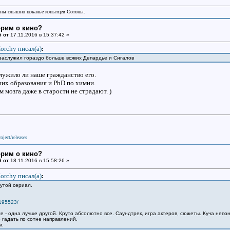
аны слышно цоканье копытцев Сотоны.
орим о кино?
5 от
17.11.2016 в 15:37:42 »
orchy писал(a)
:
заслужил гораздо больше всяких Депардье и Сигалов
служило ли наше гражданство его.
их образования и PhD по химии.
 мозга даже в старости не страдают. )
oject/releases
орим о кино?
6 от
18.11.2016 в 15:58:26 »
orchy писал(a)
:
утой сериал.
/195523/
е - одна лучше другой. Круто абсолютно все. Саундтрек, игра актеров, сюжеты. Куча непон
 гадать по сотне направлений.
ем.