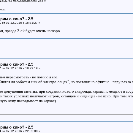
 15:31:53 пользователем: Zed
»
боды.
рим о кино? - 2.5
1 от
07.12.2016 в 15:31:27 »
он, правда 2-ой будет очень нескоро.
рим о кино? - 2.5
2 от
07.12.2016 в 19:29:19 »
ьм пересмотреть - не помню я его.
нятся ли роботам сны об электро-овцах", но поставлено офигено - пару раз за с
ие допущения заметил: при создании нового андроида, каркас помещают в сосуд
и таких условиях получают негров, китайцев и индейцев - не ясно. При том, ч
ную кожу накладывает на каркас).
рим о кино? - 2.5
3 от
07.12.2016 в 22:05:00 »