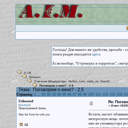
Господа! Для нашего же удобства, просьба - 
поиск раздач находится
здесь
Если вообще, "О трекерах и торрентах", смот
A.I.M.
Генерал
О вечном
(Модераторы:
MicDoc
,
Lion
,
maks_tm
,
Strax5
)
Поговорим о кино? - 2.5
Тема:
Поговорим о кино? - 2.5
Страниц:
1
...
91
92
93
94
95
96
97
98
99
100
101
102
103
104
10
Ushwood
Re: Погов
[
]
ДжАдай
«
Ответ #525
Прирожденный Джаец
Кстати, насчет обливан
May the Force be with you
интересную вещь: почти 
них не упомянул про рел
начала к теме секса, так