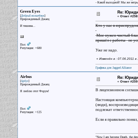
- Какой выходной! Мы же негры
Green Eyes
Re: Юрид
[
]
Добрый волшебник
«
Ответ #258
Прирожденный Джаец
Кто у нас в юриспруде
И тишина...
Мне нужен чистый бла
пришёл с работы - не у
Пол:
Репутация: +680
Уже не надо.
«
Изменён в : 07.06.2011 
Графика для Jagged Alliance
Airbus
Re: Юрид
[
]
Арбуз
«
Ответ #259
Прирожденный Джаец
В лицензионном соглашен
Я люблю этот Форум!
Настоящая компьютерна
(люди), воспроизводящ
Пол:
подлежат ответственност
Репутация: +125
Если я правильно понял,
"Now I am become Death, the destr