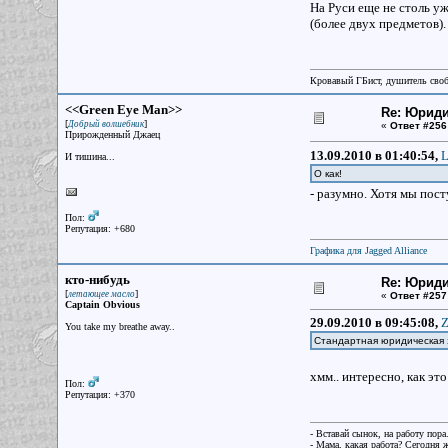
На Руси еще не столь у
(более двух предметов).
Кровавый ГБист, душитель сво
<<Green Eye Man>>
Re: Юрид
[
]
Добрый волшебник
«
Ответ #256
Прирожденный Джаец
13.09.2010 в 01:40:54,
L
И тишина...
О как!
- разумно. Хотя мы пост
Пол:
Репутация: +680
Графика для Jagged Alliance
кто-нибудь
Re: Юрид
[
]
летающее масло
«
Ответ #257
Captain Obvious
29.09.2010 в 09:45:08,
Z
You take my breathe away..
Стандартная юридическая з
хмм.. интересно, как э
Пол:
Репутация: +370
- Вставай сынок, на работу пора
- Мама, какая работа? Сегодня 