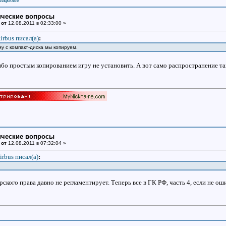
виафобии!
ические вопросы
 от
12.08.2011 в 02:33:00 »
irbus писал(a)
:
у с компакт-диска мы копируем.
 ибо простым копированием игру не установить. А вот само распространение т
ические вопросы
 от
12.08.2011 в 07:32:04 »
irbus писал(a)
:
кого права давно не регламентирует. Теперь все в ГК РФ, часть 4, если не оши