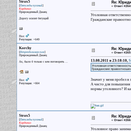
Strax5
Re: Юрид
[
]
Пятижды пуганый
«
Ответ #264
Кардинал
Прирожденный Джаец
Уголовная ответственнос
Дорогу осилит бегущий
Гражданские правоотноше
Пол:
Репутация: +649
Korchy
Re: Юрид
[
]
Непреодолимая сила
«
Ответ #265
Прирожденный Джаец
13.08.2011 в 23:18:10,
S
Ах, было б только с кем поговорить ...
Уголовная ответственность 
Гражданские правоотношени
Значит у меня пробел в
Пол:
Репутация: +664
А чисто для повышения 
нормы уголовного? И как
Strax5
Re: Юрид
[
]
Пятижды пуганый
«
Ответ #266
Кардинал
Прирожденный Джаец
Уголовное право занима