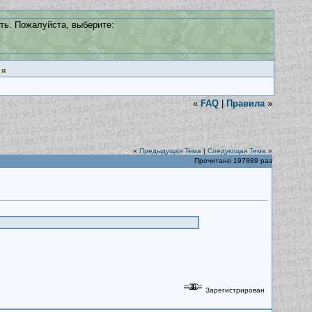
ть. Пожалуйста, выберите:
ия
«
FAQ
|
Правила
»
«
Предыдущая Тема
|
Следующая Тема
»
Прочитано 197889 раз
Зарегистрирован