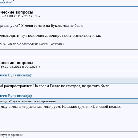
виафобии!
ические вопросы
 от
11.08.2011 в 21:12:52 »
да выпуска? У меня такого на Буковском не было.
оизводить" тут понимается копирование, изменение и т.п.
в 21:13:35 пользователем: Green Eyesman
»
ические вопросы
 от
12.08.2011 в 00:13:26 »
reen Eyes писал(a)
:
d распространяет. На своем Голде не смотрел, не до того было.
reen Eyes писал(a)
:
водить" тут понимается копирование, ...
амму с компакт-диска мы копируем. Неважно (для них), с какой целью.
oyer of squirrels"