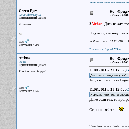
Уникальная методика лечения а
Green Eyes
Re: Юрид
[
]
Добрый волшебник
«
Ответ #260
Прирожденный Джаец
2
Airbus
:
Диск какого го
И тишина...
Я думаю, что под "воспр
«
Изменён в : 11.08.2011 
Пол:
Репутация: +680
Графика для Jagged Alliance
Airbus
Re: Юрид
[
]
Арбуз
«
Ответ #261
Прирожденный Джаец
11.08.2011 в 21:12:52,
G
Я люблю этот Форум!
Диск какого года выпуска?
Тот, который Леха Legen
Пол:
11.08.2011 в 21:12:52,
G
Репутация: +125
Я думаю, что под "воспроиз
Даже если так, то прогр
Странно всё это...
"Now I am become Death, the destr