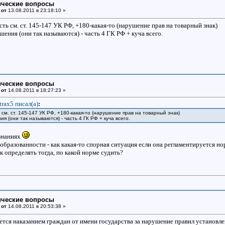
ические вопросы
 от
13.08.2011 в 23:18:10 »
ть см. ст. 145-147 УК РФ, +180-какая-то (нарушение прав на товарный знак)
ния (они так называются) - часть 4 ГК РФ + куча всего.
ические вопросы
 от
14.08.2011 в 18:27:23 »
trax5 писал(a)
:
см. ст. 145-147 УК РФ, +180-какая-то (нарушение прав на товарный знак)
я (они так называются) - часть 4 ГК РФ + куча всего.
 знаниях
образованности - как какая-то спорная ситуация если она регламентируется 
 определять тогда, по какой норме судить?
ические вопросы
 от
14.08.2011 в 20:53:38 »
ется наказанием граждан от имени государства за нарушение правил установл