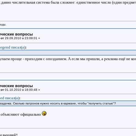
ж давно числительная система была сложнее: единственное число (один предме
боды.
ические вопросы
 от
29.09.2010 в 23:09:01 »
egend писал(a)
:
упаем проще - приходим с опозданием. А если мы пришли, а реклама ещё не кон
ические вопросы
 от
01.10.2010 в 18:00:48 »
ed писал(a)
:
адачка. Сколько патронов нужно носить в кармане, чтобы "получить статью"?
то объясняют официально
.
же выходной?!