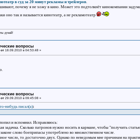
отеатр в суд за 20 минут рекламы и трейлеров
.
шивают, почему я не хожу в кино. Может это подтолкнёт кинокомпании задумат
ки оно так и называется кинотеатр, а не рекламотеатр
еты думай!
ические вопросы
 от
18.09.2010 в 04:53:48 »
о.
ические вопросы
 от
29.09.2010 в 09:45:08 »
то-нибудь писал(a)
:
 попил и вспомнил. Исправляюсь:
я задачка. Сколько патронов нужно носить в кармане, чтобы "получить стать
 в законе слово боеприпасы употреблено во множественном числе.
нное число, то достаточно двух. Однако по неведомым мне причинам на практи