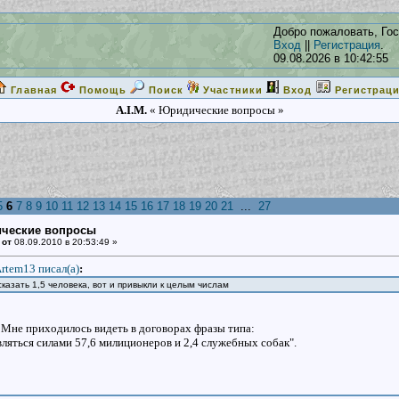
Добро пожаловать, Гос
Вход
||
Регистрация
.
09.08.2026 в 10:42:55
Главная
Помощь
Поиск
Участники
Вход
Регистрац
A.I.M.
« Юридические вопросы »
5
6
7
8
9
10
11
12
13
14
15
16
17
18
19
20
21
...
27
ические вопросы
 от
08.09.2010 в 20:53:49 »
rtem13 писал(a)
:
казать 1,5 человека, вот и привыкли к целым числам
ь. Мне приходилось видеть в договорах фразы типа:
ляться силами 57,6 милиционеров и 2,4 служебных собак".