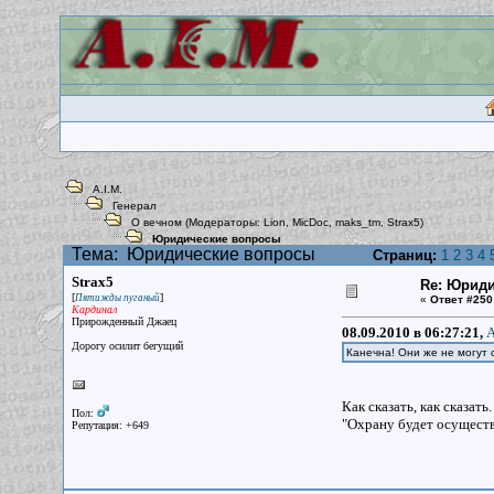
A.I.M.
Генерал
О вечном
(Модераторы:
Lion
,
MicDoc
,
maks_tm
,
Strax5
)
Юридические вопросы
Тема:
Юридические вопросы
Страниц:
1
2
3
4
Strax5
Re: Юрид
[
]
Пятижды пуганый
«
Ответ #250
Кардинал
Прирожденный Джаец
08.09.2010 в 06:27:21,
A
Дорогу осилит бегущий
Канечна! Они же не могут с
Как сказать, как сказат
Пол:
"Охрану будет осуществ
Репутация: +649