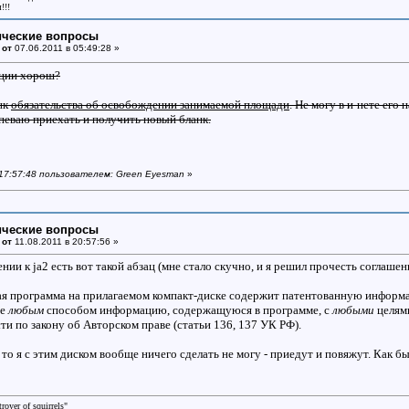
!!!
ические вопросы
 от
07.06.2011 в 05:49:28 »
нции хорош?
нк
обязательства об освобождении занимаемой площади
. Не могу в и-нете его
спеваю приехать и получить новый бланк.
в 17:57:48 пользователем: Green Eyesman
»
ические вопросы
 от
11.08.2011 в 20:57:56 »
ии к ja2 есть вот такой абзац (мне стало скучно, и я решил прочесть соглашен
я программа на прилагаемом компакт-диске содержит патентованную информа
ие
любым
способом информацию, содержащуюся в программе, с
любыми
целями
и по закону об Авторском праве (статьи 136, 137 УК РФ).
 то я с этим диском вообще ничего сделать не могу - приедут и повяжут. Как б
oyer of squirrels"