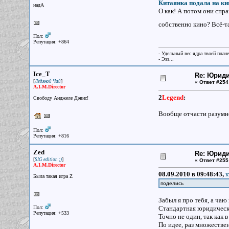
Китаянка подала на кин
надА
О как! А потом они спра
собственно кино? Всё-та
Пол:
Репутация: +864
- Удельный вес ядра твоей план
- Эээ...
Ice_T
Re: Юрид
[
]
Ледяной Чай
«
Ответ #254
A.I.M.Director
2
Legend
:
Свободу Анджеле Дэвис!
Вообще отчасти разумн
Пол:
Репутация: +816
Zed
Re: Юрид
[
]
SIG edition ;)
«
Ответ #255
A.I.M.Director
08.09.2010 в 09:48:43,
к
Была такая игра Z
поделись
Забыл я про тебя, а чаю
Пол:
Стандартная юридическа
Репутация: +533
Точно не один, так как
По идее, раз множестве