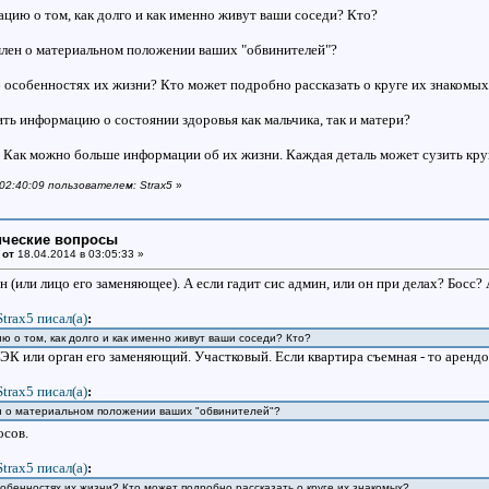
цию о том, как долго и как именно живут ваши соседи? Кто?
млен о материальном положении ваших "обвинителей"?
б особенностях их жизни? Кто может подробно рассказать о круге их знакомых
ть информацию о состоянии здоровья как мальчика, так и матери?
Как можно больше информации об их жизни. Каждая деталь может сузить круг 
 02:40:09 пользователем: Strax5
»
ические вопросы
 от
18.04.2014 в 03:05:33 »
ин (или лицо его заменяющее). А если гадит сис админ, или он при делах? Босс? 
Strax5 писал(a)
:
ю о том, как долго и как именно живут ваши соседи? Кто?
ЭК или орган его заменяющий. Участковый. Если квартира съемная - то арендода
Strax5 писал(a)
:
ен о материальном положении ваших "обвинителей"?
осов.
Strax5 писал(a)
:
собенностях их жизни? Кто может подробно рассказать о круге их знакомых?