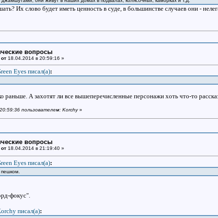
джамшутами, они живут в наших домах в подвалах, колясочных, каморках и т,д.
ушать? Их слово будет иметь ценность в суде, в большинстве случаев они - неле
ические вопросы
 от
18.04.2014 в 20:59:16 »
reen Eyes писал(a)
:
 раньше. А захотят ли все вышеперечисленные персонажи хоть что-то расска
 20:59:36 пользователем: Korchy
»
ические вопросы
 от
18.04.2014 в 21:19:40 »
reen Eyes писал(a)
:
 пешком.
орд-фокус".
orchy писал(a)
: