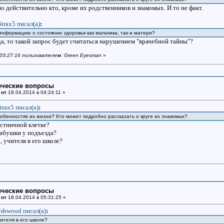
 но действительно кто, кроме их родственников и знакомых. И то не факт.
Strax5 писал(a)
:
информацию о состоянии здоровья как мальчика, так и матери?
да, то такой запрос будет считаться нарушением "врачебной тайны"?
в 03:27:16 пользователем: Green Eyesman
»
ические вопросы
 от
18.04.2014 в 04:24:11 »
trax5 писал(a)
:
собенностях их жизни? Кто может подробно рассказать о круге их знакомых?
естничной клетке?
абушки у подъезда?
 учителя в его школе?
ические вопросы
 от
18.04.2014 в 05:31:25 »
shwood писал(a)
:
чителя в его школе?