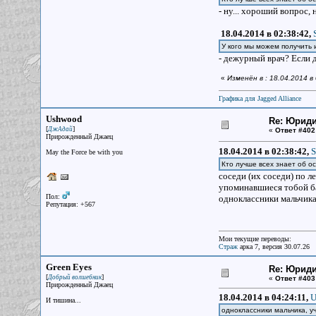
- ну... хороший вопрос,
18.04.2014 в 02:38:42,
У кого мы можем получить 
- дежурный врач? Если 
«
Изменён в : 18.04.2014 
Графика для Jagged Alliance
Ushwood
Re: Юрид
[
]
ДжАдай
«
Ответ #402
Прирожденный Джаец
18.04.2014 в 02:38:42,
S
May the Force be with you
Кто лучше всех знает об о
соседи (их соседи) по л
упоминавшиеся тобой б
Пол:
одноклассники мальчика,
Репутация: +567
Мои текущие переводы:
Страж
арка 7, версия 30.07.26
Green Eyes
Re: Юрид
[
]
Добрый волшебник
«
Ответ #403
Прирожденный Джаец
18.04.2014 в 04:24:11,
U
И тишина...
одноклассники мальчика, у