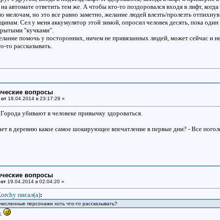
на автомате ответить тем же. А чтобы кто-то поздоровался входя в лифт, когда
по мелочам, но это все равно заметно, желание людей влезть/пролезть отпихн
щинам. Сел у меня аккумулятор этой зимой, опросил человек десять, пока один
крытыми "кучками".
желание помочь у посторонних, ничем не привязанных людей, может сейчас и н
то-то рассказывать.
ические вопросы
 от
18.04.2014 в 23:17:29 »
 Города убивают в человеке привычку здороваться.
ает в деревню какое самое шокирующее впечатление в первые дни? - Все погол
ические вопросы
 от
19.04.2014 в 02:04:20 »
orchy писал(a)
:
численные персонажи хоть что-то рассказывать?
л.