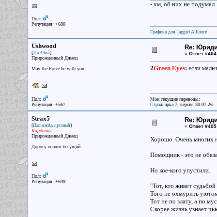
- хм, об них не подумал
Пол:
Репутация: +680
Графика для Jagged Alliance
Ushwood
Re: Юрид
[
]
ДжАдай
«
Ответ #404
Прирожденный Джаец
2
Green Eyes
:
если мальч
May the Force be with you
Пол:
Мои текущие переводы:
Репутация: +567
Страж
арка 7, версия 30.07.26
Strax5
Re: Юрид
[
]
Пятижды пуганый
«
Ответ #405
Кардинал
Прирожденный Джаец
Хорошо. Очень многих 
Дорогу осилит бегущий
Помощник - это не обяз
Но кое-кого упустили.
Пол:
Репутация: +649
"Тот, кто живет судьбой
Того не охмурить уютом
Тот не по злату, а по му
Скорее жизнь узнает чью