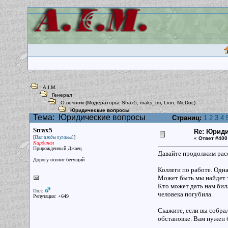
A.I.M.
Генерал
О вечном
(Модераторы:
Strax5
,
maks_tm
,
Lion
,
MicDoc
)
Юридические вопросы
Тема:
Юридические вопросы
Страниц:
1
2
3
4
Strax5
Re: Юрид
[
]
Пятижды пуганый
«
Ответ #400
Кардинал
Прирожденный Джаец
Давайте продолжим рас
Дорогу осилит бегущий
Коллеги по работе. Одна
Может быть мы найдет т
Кто может дать нам бил
Пол:
человека погубила.
Репутация: +649
Скажите, если вы собра
обстановке. Вам нужен б