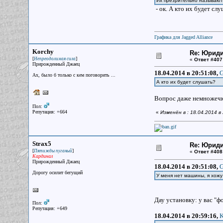
Их презрительно называют 
- ок. А кто их будет сл
Графика для Jagged Alliance
Korchy
Re: Юрид
[
]
Непреодолимая сила
«
Ответ #407
Прирожденный Джаец
18.04.2014 в 20:51:08,
G
Ах, было б только с кем поговорить ...
А кто их будет слушать?
Вопрос даже немножечко
Пол:
Репутация: +664
«
Изменён в : 18.04.2014 в
Strax5
Re: Юрид
[
]
Пятижды пуганый
«
Ответ #408
Кардинал
Прирожденный Джаец
18.04.2014 в 20:51:08,
G
Дорогу осилит бегущий
У меня нет машины, я хожу
Дау установку: у вас "ф
Пол:
Репутация: +649
18.04.2014 в 20:59:16,
K