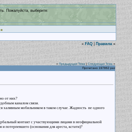
ть. Пожалуйста, выберите:
ия
«
FAQ
|
Правила
»
«
Предыдущая Тема
|
Следующая Тема
»
Прочитано 197862 раз
но от них?
удобным каналом связи.
ься халявным мобильником в таком случае. Жадность не одного
вербальный контакт с участвующими лицами в неофициальной
 и потерпевшего (основания для ареста, кстати)?