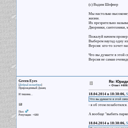
(с) Вадим Шефнер
Мы настолько высокомер
жизни.
Их презрительно называ
Дворники, сантехники, м
Пожалуй начнем провер
Выберем наугад одну из
Версия: кто-то хочет на
Что вы думаете в этой 
Версия не самая очевид
Green Eyes
Re: Юрид
[
]
Добрый волшебник
«
Ответ #406
Прирожденный Джаец
18.04.2014 в 18:38:06,
S
И тишина...
Что вы думаете в этой свя
- я об этом позаботился
Пол:
А вообще "выбить парк
Репутация: +680
18.04.2014 в 18:38:06,
S