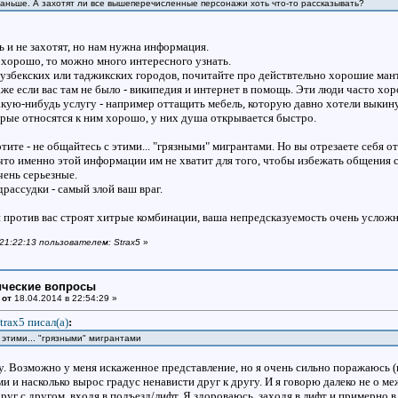
аньше. А захотят ли все вышеперечисленные персонажи хоть что-то рассказывать?
 и не захотят, но нам нужна информация.
 хорошо, то можно много интересного узнать.
узбекских или таджикских городов, почитайте про действтельно хорошие манты
аже если вас там не было - википедия и интернет в помощь. Эти люди часто хор
акую-нибудь услугу - например оттащить мебель, которую давно хотели выкину
торые относятся к ним хорошо, у них душа открывается быстро.
тите - не общайтесь с этими... "грязными" мигрантами. Но вы отрезаете себя 
 что именно этой информации им не хватит для того, чтобы избежать общения 
чень серьезные.
рассудки - самый злой ваш враг.
 против вас строят хитрые комбинации, ваша непредсказуемость очень услож
 21:22:13 пользователем: Strax5
»
ические вопросы
 от
18.04.2014 в 22:54:29 »
trax5 писал(a)
:
 этими... "грязными" мигрантами
у. Возможно у меня искаженное представление, но я очень сильно поражаюсь (
 и насколько вырос градус ненависти друг к другу. И я говорю далеко не о 
руг с другом, входя в подъезд/лифт. Я здороваюсь, заходя в лифт и примерно в 