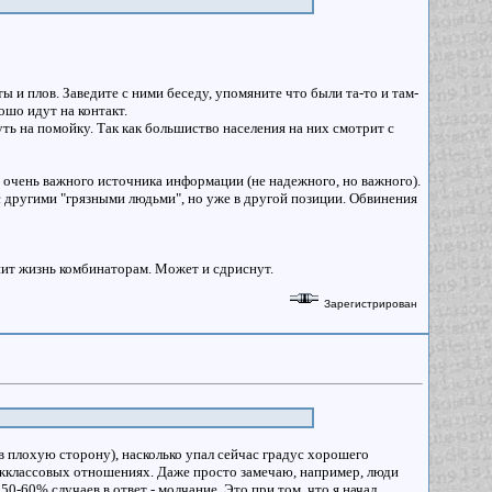
 и плов. Заведите с ними беседу, упомяните что были та-то и там-
ошо идут на контакт.
ть на помойку. Так как большиство населения на них смотрит с
от очень важного источника информации (не надежного, но важного).
с другими "грязными людьми", но уже в другой позиции. Обвинения
нит жизнь комбинаторам. Может и сдриснут.
Зарегистрирован
в плохую сторону), насколько упал сейчас градус хорошего
межклассовых отношениях. Даже просто замечаю, например, люди
50-60% случаев в ответ - молчание. Это при том, что я начал,