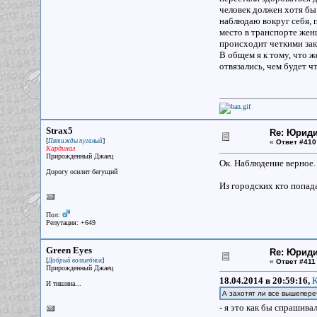
человек должен хотя бы 
наблюдаю вокруг себя, 
место в транспорте жен
происходит четкими за
В общем я к тому, что 
отвязались, чем будет ч
Strax5
Re: Юрид
[
]
Пятижды пуганый
«
Ответ #410
Кардинал
Прирожденный Джаец
Ок. Наблюдение верное.
Дорогу осилит бегущий
Из городских кто попад
Пол:
Репутация: +649
Green Eyes
Re: Юрид
[
]
Добрый волшебник
«
Ответ #411
Прирожденный Джаец
18.04.2014 в 20:59:16,
K
И тишина...
А захотят ли все вышепере
- я это как бы спрашива