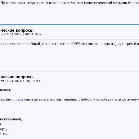
. Но опять таки, надо знать в какой школе учится гипотетический мальчик-бир
ические вопросы
 от
18.04.2014 в 08:51:20 »
ик не суперспособный, с вероятностью ~90% его школа - одна из двух-трех б
ические вопросы
 от
18.04.2014 в 18:38:06 »
нашли.
ательно преданный до мозга костей товарищ. Любой, кто может быть хоть чем-
 искусанный,
.
сору,
-то."