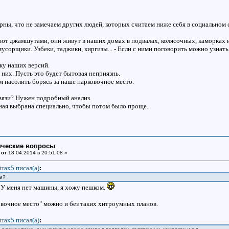
ны, что не замечаем других людей, которых считаем ниже себя в социальном 
ют джамшутами, они живут в наших домах в подвалах, колясочных, каморках и 
усорщики. Узбеки, таджики, киргизы... - Если с ними поговорить можно узнат
ку наших версий.
 них. Пусть это будет бытовая неприязнь.
м насолить борясь за наше парковочное место.
связи? Нужен подробный анализ.
ная выбрана специально, чтобы потом было проще.
ические вопросы
 от
18.04.2014 в 20:51:08 »
trax5 писал(a)
:
зи?
. У меня нет машины, я хожу пешком.
овочное место" можно и без таких хитроумных планов.
trax5 писал(a)
: