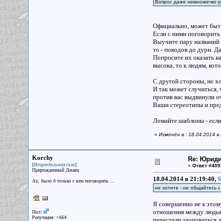
Вопрос даже немножечко р
Официально, может быть
Если с ними поговорить
Выучите пару названий 
то - поводов до дури. Д
Попросите их оказать к
высока, то к людям, ко
С другой стороны, не хо
И так может случиться,
против вас выдвинули о
Ваши стереотипы и пред
Ломайте шаблоны - если
«
Изменён в : 18.04.2014 в
Korchy
Re: Юрид
[
]
Непреодолимая сила
«
Ответ #409
Прирожденный Джаец
18.04.2014 в 21:19:40,
S
Ах, было б только с кем поговорить ...
не хотите - не общайтесь с
Я совершенно не к этом
отношения между людьми
Пол:
Репутация: +664
перестали здороваться д