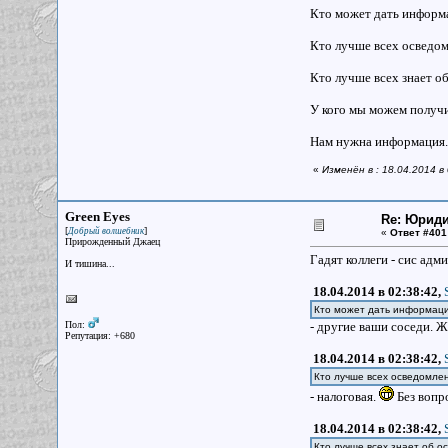
Кто может дать информа
Кто лучше всех осведо
Кто лучше всех знает о
У кого мы можем получи
Нам нужна информация. 
«
Изменён в : 18.04.2014 в
Green Eyes
Re: Юрид
[
]
Добрый волшебник
«
Ответ #401
Прирожденный Джаец
Гадят коллеги - сис адм
И тишина...
18.04.2014 в 02:38:42,
Кто может дать информаци
Пол:
- другие ваши соседи. Ж
Репутация: +680
18.04.2014 в 02:38:42,
Кто лучше всех осведомл
- налоговая.
Без вопр
18.04.2014 в 02:38:42,
Кто лучше всех знает об о