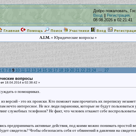
Добро пожаловать, Гос
Вход
||
Регистрация
.
08.08.2026 в 02:21:41
Главная
Помощь
Поиск
Участники
Вход
Регистрац
A.I.M.
« Юридические вопросы »
5
6
7
8
9
10
11
12
13
14
15
16
17
18
19
20
21
22
23
24
...
27
ические вопросы
 от
18.04.2014 в 02:38:42 »
суждать о помощниках.
 из версий - это их происки. Кто поможет нам прочитать их переписку незамет
ам нечто интересное. Не все люди параноики, которые не будут пользоваться 
линг служебных телефонов? Не факт, что человек откажет себе воспрользоват
лись предпринимать активные действия, под коими можно понимать простой 
удет свидетель? Чтобы обезопасить себя от обвинений в давлении на свидетеля