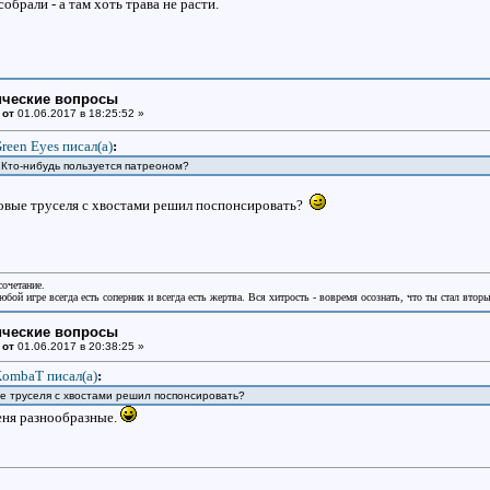
обрали - а там хоть трава не расти.
ические вопросы
 от
01.06.2017 в 18:25:52 »
reen Eyes писал(a)
:
. Кто-нибудь пользуется патреоном?
овые труселя с хвостами решил поспонсировать?
сочетание.
бой игре всегда есть соперник и всегда есть жертва. Вся хитрость - вовремя осознать, что ты стал втор
ические вопросы
 от
01.06.2017 в 20:38:25 »
ombaT писал(a)
:
е труселя с хвостами решил поспонсировать?
меня разнообразные.