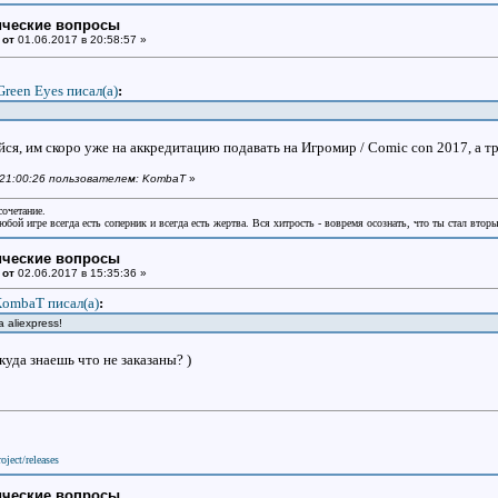
ические вопросы
 от
01.06.2017 в 20:58:57 »
Green Eyes писал(a)
:
яйся, им скоро уже на аккредитацию подавать на Игромир / Comic con 2017, а тр
в 21:00:26 пользователем: KombaT
»
сочетание.
бой игре всегда есть соперник и всегда есть жертва. Вся хитрость - вовремя осознать, что ты стал втор
ические вопросы
 от
02.06.2017 в 15:35:36 »
ombaT писал(a)
:
а aliexpress!
куда знаешь что не заказаны? )
oject/releases
ические вопросы