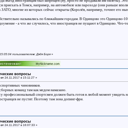
куда въезд иностранцам был запрещён (ну, просто не продавали им билеты). Э
я приехать в Томск, например, на автомобиле или пароходе (они раньше вполне
 ЗАТО, многие из которых сейчас открыты (Королёв, например, точнее его 
йствительно назывались по ближайшим городам. В Одинцово это Одинцово-10 
доумение - а что же случилось, что иностранцев не пущают в Одинцово. Что-то,
 15:05:04 пользователем: Дядя Боря
»
ические вопросы
 от
24.11.2017 в 15:11:27 »
 спортивных чиновников.
сборных команд там как медом намазано.
у профессиональный спортсмен должен быть готов в любой момент увидеть на
странцев не пустят. Поэтому там зона допинг-фри.
ические вопросы
 от
24.11.2017 в 16:07:33 »