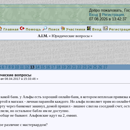
Добро пожаловать, Гос
Вход
||
Регистрация
.
07.08.2026 в 13:42:37
Главная
Помощь
Поиск
Участники
Вход
Регистрац
A.I.M.
« Юридические вопросы »
5
6
7
8
9
10
11
12
13
14
15
16
17
18
19
20
21
22
23
24
25
26
27
ические вопросы
 от
08.04.2017 в 15:33:46 »
иг какой банк. у Альфы есть хороший онлайн-банк, в котором неплохая привязк
артой в магазах - личная паранойя каждого. Но альфа позволяет прям из онлай
арту через банкомат закинул, домой пришел - лишнее слил на соседний счет, оста
увели, но остальное бабло им не доступно.
ообще не бывают. Альфовские идут на 2, емнип.
ное различие с мастеркардом?