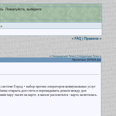
ть. Пожалуйста, выберите:
ия
«
FAQ
|
Правила
»
«
Предыдущая Тема
|
Следующая Тема
»
Прочитано 197818 раз
а к системе Город + набор прочих операторов коммунальных услуг
н-банка открыть доп счета и перекидывать деньги между доп
вив пару тысяч на карте. в магазе расплатился - карта засветилась.