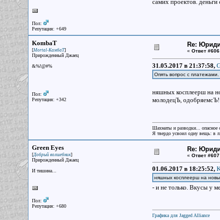
самих проектов. деньги с
Пол:
Репутация: +649
KombaT
Re: Юрид
[
]
Mortal-КамбаТ
«
Ответ #606
Прирожденный Джаец
31.05.2017 в 21:37:58,
G
&%!@#%
Опять вопрос с платежами
няшных косплеерш на н
Пол:
молодецЪ, одобряемсЪ!
Репутация: +342
Шахматы и разводки... опасное 
Я твердо усвоил одну вещь: в лю
Green Eyes
Re: Юрид
[
]
Добрый волшебник
«
Ответ #607
Прирожденный Джаец
01.06.2017 в 18:25:52,
K
И тишина...
няшных косплеерш на новы
- и не только. Вкусы у 
Пол:
Репутация: +680
Графика для Jagged Alliance