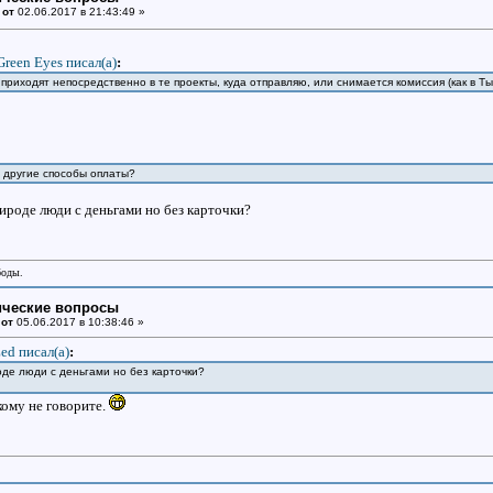
 от
02.06.2017 в 21:43:49 »
Green Eyes писал(a)
:
приходят непосредственно в те проекты, куда отправляю, или снимается комиссия (как в Т
ть другие способы оплаты?
рироде люди с деньгами но без карточки?
боды.
ические вопросы
 от
05.06.2017 в 10:38:46 »
ed писал(a)
:
роде люди с деньгами но без карточки?
 кому не говорите.