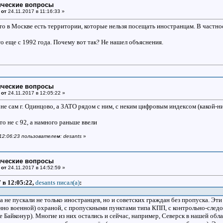
ические вопросы
 от
24.11.2017 в 11:16:33 »
что в Москве есть территории, которые нельзя посещать иностранцам. В частнос
о еще с 1992 года. Почему вот так? Не нашел объяснения.
ические вопросы
 от
24.11.2017 в 12:05:22 »
не сам г. Одинцово, а ЗАТО рядом с ним, с неким цифровым индексом (какой-н
то не с 92, а намного раньше ввели
 12:06:23 пользователем: desants
»
ические вопросы
 от
24.11.2017 в 14:52:59 »
7 в 12:05:22,
desants писал(a)
:
 не пускали не только иностранцев, но и советских граждан без пропуска. Эт
нно военной) охраной, с пропускными пунктами типа КПП, с контрольно-следов
 Байконур). Многие из них остались и сейчас, например, Северск в нашей обла