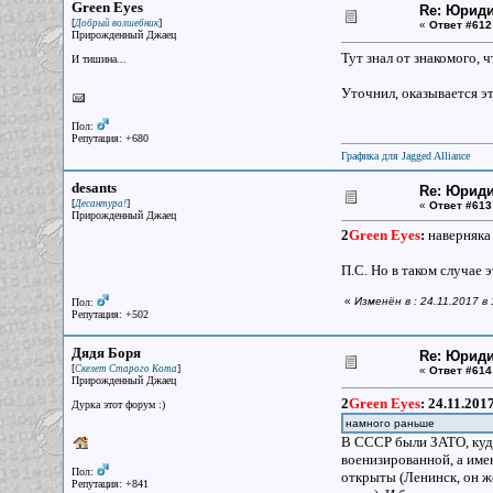
Green Eyes
Re: Юрид
[
]
Добрый волшебник
«
Ответ #612
Прирожденный Джаец
Тут знал от знакомого, 
И тишина...
Уточнил, оказывается эт
Пол:
Репутация: +680
Графика для Jagged Alliance
desants
Re: Юрид
[
]
Десантура!
«
Ответ #613
Прирожденный Джаец
2
Green Eyes
:
наверняка 
П.С. Но в таком случае э
«
Изменён в : 24.11.2017 в
Пол:
Репутация: +502
Дядя Боря
Re: Юрид
[
]
Скелет Старого Кота
«
Ответ #614
Прирожденный Джаец
2
Green Eyes
:
24.11.201
Дурка этот форум :)
намного раньше
В СССР были ЗАТО, куда
военизированной, а име
Пол:
открыты (Ленинск, он же
Репутация: +841