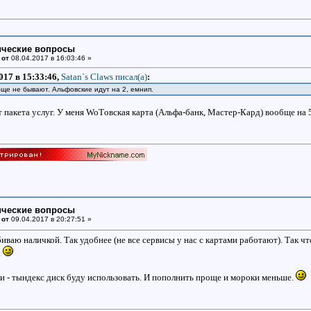
ические вопросы
 от
08.04.2017 в 16:03:46 »
017 в 15:33:46,
Satan`s Claws писал(a)
:
бще не бывают. Альфовские идут на 2, емнип.
т пакета услуг. У меня WoTовская карта (Альфа-банк, Мастер-Кард) вообще на 5
ические вопросы
 от
09.04.2017 в 20:27:51 »
биваю наличкой. Так удобнее (не все сервисы у нас с картами работают). Так чт
.
и - тындекс диск буду использовать. И пополнить проще и мороки меньше.