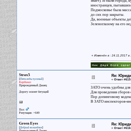
знает). И были города, 
иностранцев, пытавшихс
Подмосковье была масса
до сих пор закрыты.
Да, военные объекты де
Зеленоглазому на его не
«
Изменён в : 24.11.2017 в
Strax5
Re: Юрид
[
]
Пятижды пуганый
«
Ответ #615
Кардинал
Прирожденный Джаец
ЗАТО очень удобны для
Для проведения сборов 
Дорогу осилит бегущий
Пор допинговому кодекс
В ЗАТО инспекторов-ино
Пол:
Репутация: +649
Green Eyes
Re: Юрид
[
]
Добрый волшебник
«
Ответ #616
Прирожденный Джаец