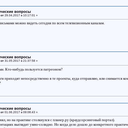
ические вопросы
 от
29.04.2017 в 10:17:01 »
исьмами можно видеть сегодня по всем телевизионным каналам.
ические вопросы
 от
31.05.2017 в 21:37:58 »
ми. Кто-нибудь пользуется патреоном?
ги приходят непосредственно в те проекты, куда отправляю, или снимается ком
?
ические вопросы
 от
01.06.2017 в 09:08:43 »
нял, но на практике столкнулся с планер.ру (краудсорсинговый портал).
ентациях выглядит умно-солидно. Но когда дело дошло до конкретного практиче