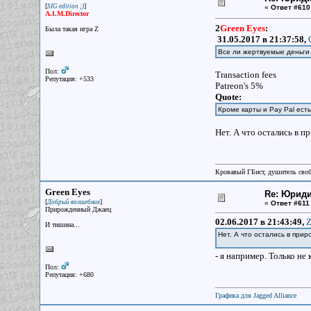
[
]
SIG edition ;)
«
Ответ #610
A.I.M.Director
2
Green Eyes
:
Была такая игра Z
31.05.2017 в 21:37:58,
Все ли жертвуемые деньги 
Пол:
Transaction fees
Репутация: +533
Patreon's 5%
Quote:
Кроме карты и Pay Pal ес
Нет. А что остались в п
Кровавый ГБист, душитель сво
Green Eyes
Re: Юрид
[
]
Добрый волшебник
«
Ответ #611
Прирожденный Джаец
02.06.2017 в 21:43:49,
Z
И тишина...
Нет. А что остались в при
- я например. Только не
Пол:
Репутация: +680
Графика для Jagged Alliance