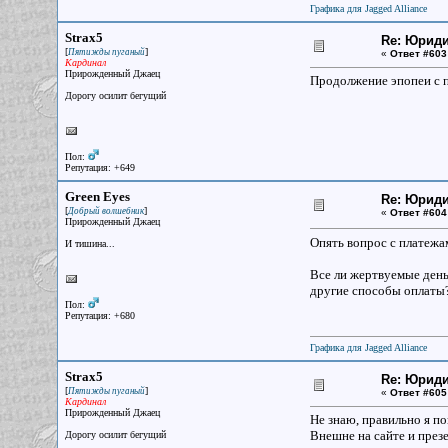
Графика для Jagged Alliance
Strax5
Re: Юрид
[
]
Пятижды пуганый
«
Ответ #603
Кардинал
Прирожденный Джаец
Продолжение эпопеи с п
Дорогу осилит бегущий
Пол:
Репутация: +649
Green Eyes
Re: Юрид
[
]
Добрый волшебник
«
Ответ #604
Прирожденный Джаец
Опять вопрос с платежа
И тишина...
Все ли жертвуемые день
другие способы оплаты
Пол:
Репутация: +680
Графика для Jagged Alliance
Strax5
Re: Юрид
[
]
Пятижды пуганый
«
Ответ #605
Кардинал
Прирожденный Джаец
Не знаю, правильно я по
Внешне на сайте и през
Дорогу осилит бегущий