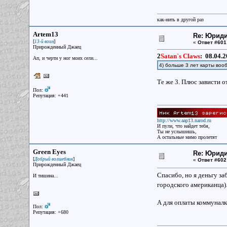
как-нить в другой раз
Artem13
Re: Юрид
[
]
13-й воин
«
Ответ #601
Прирожденный Джаец
2
Satan`s Claws
:
08.04.2
Ап, и черти у ног моих сели...
4) больше 3 лет карты воо
Те же 3. Плюс зависти о
Пол:
Репутация: +441
http://www.aap13.narod.ru
И пули, что найдет тебя,
Ты не услышишь,
А остальные мимо пролетят
Green Eyes
Re: Юрид
[
]
Добрый волшебник
«
Ответ #602
Прирожденный Джаец
Спасибо, но я деньгу за
И тишина...
городского американца)
А для оплаты коммуналк
Пол:
Репутация: +680