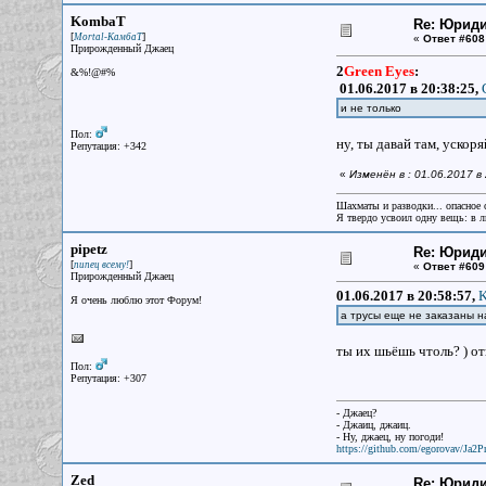
KombaT
Re: Юрид
[
]
Mortal-КамбаТ
«
Ответ #608
Прирожденный Джаец
2
Green Eyes
:
&%!@#%
01.06.2017 в 20:38:25,
и не только
Пол:
ну, ты давай там, ускор
Репутация: +342
«
Изменён в : 01.06.2017 
Шахматы и разводки... опасное 
Я твердо усвоил одну вещь: в лю
pipetz
Re: Юрид
[
]
пипец всему!
«
Ответ #609
Прирожденный Джаец
01.06.2017 в 20:58:57,
K
Я очень люблю этот Форум!
а трусы еще не заказаны н
ты их шьёшь чтоль? ) от
Пол:
Репутация: +307
- Джаец?
- Джаиц, джаиц.
- Ну, джаец, ну погоди!
https://github.com/egorovav/Ja2Pr
Zed
Re: Юрид