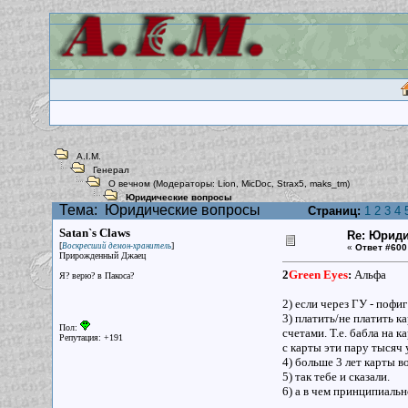
A.I.M.
Генерал
О вечном
(Модераторы:
Lion
,
MicDoc
,
Strax5
,
maks_tm
)
Юридические вопросы
Тема:
Юридические вопросы
Страниц:
1
2
3
4
Satan`s Claws
Re: Юрид
[
]
Воскресший демон-хранитель
«
Ответ #600
Прирожденный Джаец
2
Green Eyes
:
Альфа
Я? верю? в Пакоса?
2) если через ГУ - поф
3) платить/не платить к
Пол:
счетами. Т.е. бабла на к
Репутация: +191
с карты эти пару тысяч 
4) больше 3 лет карты в
5) так тебе и сказали.
6) а в чем принципиаль