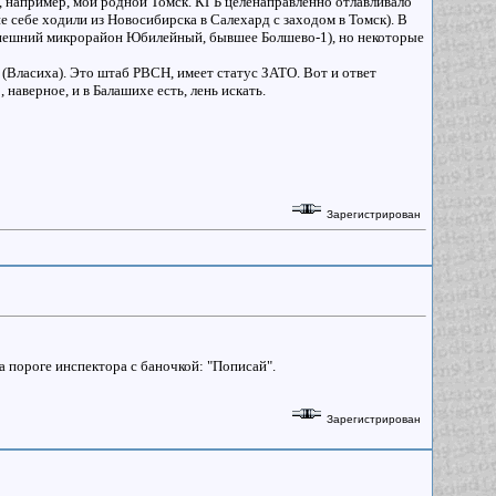
то, например, мой родной Томск. КГБ целенаправленно отлавливало
 себе ходили из Новосибирска в Салехард с заходом в Томск). В
нынешний микрорайон Юбилейный, бывшее Болшево-1), но некоторые
(Власиха). Это штаб РВСН, имеет статус ЗАТО. Вот и ответ
 наверное, и в Балашихе есть, лень искать.
Зарегистрирован
 пороге инспектора с баночкой: "Пописай".
Зарегистрирован