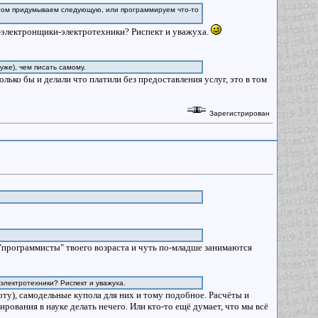
отом придумываем следующую, или программируем что-то
-электронщики-электротехники? Риспект и уважуха.
уже), чем писать самому.
ько бы и делали что платили без предоставления услуг, это в том
Зарегистрирован
"программисты" твоего возраста и чуть по-младше занимаются
электротехники? Риспект и уважуха.
оту), самодельные купола для них и тому подобное. Расчёты и
ования в науке делать нечего. Или кто-то ещё думает, что мы всё