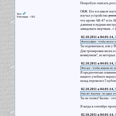
Попробую описать росси
ОБЖ. Его я в школе изу
Пол:
изучал устройство
росс
Репутация: +363
что кроме АК-47 есть А
длинная и нудная инстру
завидовать мертвым...» 
02.10.2011 в 04:01:14,
Философия - чтобы мозги 
Ты издеваешься, или у В
Для тренировки мозга 
коммунизм", из которых
02.10.2011 в 04:01:14,
Физ-ра - чтобы жиром не з
Я предпочитаю плавание.
нашего учебного корпуса 
назад переколол 5 кубов
02.10.2011 в 04:01:14,
Насчёт баллов - по идее э
Ты не понял! Баллы - эт
Я когда в сентябре проп
02.10.2011 в 04:01:14,