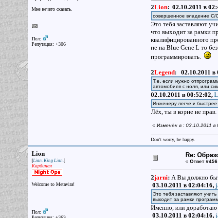
2
Lion
:
02.10.2011 в 02
Мне нечего сказать.
совершенное владение C/C+
Это тебя заставляют уч
что выходит за рамки пр
Пол:
квалифицированного про
Репутация: +306
не на Blue Gene L то бе
программировать.
2
Legend
:
02.10.2011 в
Т.е. если нужно отпрограм
автомобиля с ноля, или си
02.10.2011 в 00:52:02,
L
Инженеру легче и быстрее
Лёх, ты в корне не пра
«
Изменён в : 03.10.2011 в 
Don't worry, be happy.
Lion
Re: Образ
[
]
Lion. King Lion.
«
Ответ #456
Кардинал
2
jarni
:
А Вы должно бы
Welcome to Metavira!
03.10.2011 в 02:04:16,
Это тебя заставляют учить 
выходит за рамки програм
Именно, или доработаю
Пол:
03.10.2011 в 02:04:16,
Репутация: +363