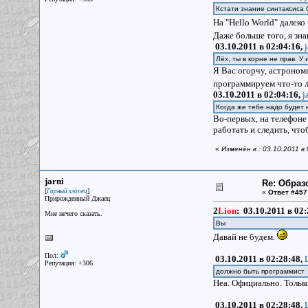
Кстати знание синтаксиса 
На "Hello World" далеко
Даже больше того, я зн
03.10.2011 в 02:04:16,
Лёх, ты в корне не прав. 
Я Вас огорчу, астроно
программируем что-то л
03.10.2011 в 02:04:16,
j
Когда же тебе надо будет 
Во-первых, на телефоне 
работать и следить, что
«
Изменён в : 03.10.2011 в
jarni
Re: Образ
[
]
Гарный хлопец
«
Ответ #457
Прирожденный Джаец
2
Lion
:
03.10.2011 в 02
Мне нечего сказать.
Вы
Давай не будем.
Пол:
03.10.2011 в 02:28:48,
Репутация: +306
должно быть программист
Неа. Официально. Тольк
03.10.2011 в 02:28:48,