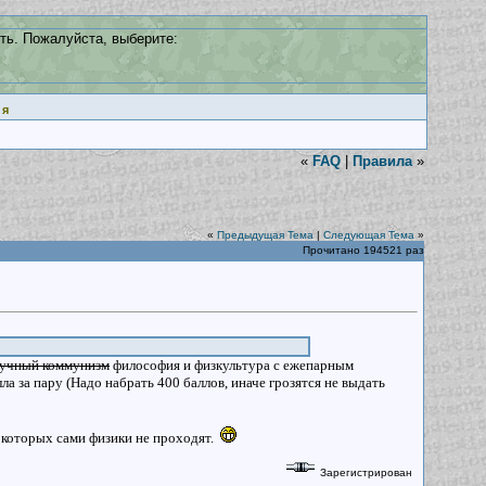
ть. Пожалуйста, выберите:
ия
«
FAQ
|
Правила
»
«
Предыдущая Тема
|
Следующая Тема
»
Прочитано 194521 раз
аучный коммунизм
философия и физкультура с ежепарным
а за пару (Надо набрать 400 баллов, иначе грозятся не выдать
которых сами физики не проходят.
Зарегистрирован