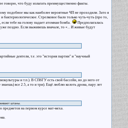
ее говорю, что буду излагать преимущественно факты.
 тому подобное мы как наиболее вероятные ЧП не проходили. Зато я
 и бактериологическое. Стрелковое было только чуть-чуть (про то,
 если тебе на голову падает атомная бомба.
Предполагалась
уже поздно. Если выживешь вначале, то «... И живые будут
тийные деятели, т.е. это "история партии" и "научный
зкультуры и т.п.). В СПбГУ есть свой бассейн, но до него от
 знаешь) все 2.5, а то и три). Ещё люблю колоть дрова, пару лет
иживают штаны.
ию предметов на первом курсе мат-меха.
ома.