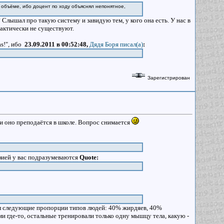
м объёме, ибо доцент по ходу объяснял непонятное,
Слышал про такую систему и завидую тем, у кого она есть. У нас в
рактически не существуют.
as!", ибо
23.09.2011 в 00:52:48,
Дядя Боря писал(a)
:
Зарегистрирован
ли оно преподаётся в школе. Вопрос снимается
фией у вас подразумеваются
Quote:
ал следующие пропорции типов людей: 40% жирдяев, 40%
 где-то, остальные тренировали только одну мышцу тела, какую -