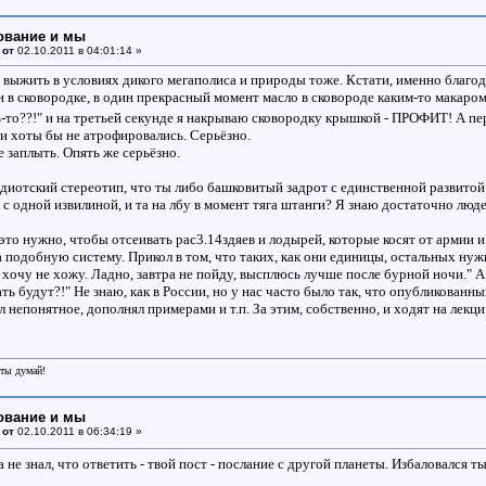
ование и мы
 от
02.10.2011 в 04:01:14 »
выжить в условиях дикого мегаполиса и природы тоже. Кстати, именно благод
н в сковородке, в один прекрасный момент масло в сковороде каким-то макаром
ть-то??!" и на третьей секунде я накрываю сковородку крышкой - ПРОФИТ! А п
и хоты бы не атрофировались. Серьёзно.
 заплыть. Опять же серьёзно.
диотский стереотип, что ты либо башковитый задрот с единственной развитой 
с одной извилиной, и та на лбу в момент тяга штанги? Я знаю достаточно люд
е это нужно, чтобы отсеивать рас3.14здяев и лодырей, которые косят от армии
а подобную систему. Прикол в том, что таких, как они единицы, остальных ну
 хочу не хожу. Ладно, завтра не пойду, высплюсь лучше после бурной ночи." А
ь будут?!" Не знаю, как в России, но у нас часто было так, что опубликованн
 непонятное, дополнял примерами и т.п. За этим, собственно, и ходят на лекци
еты думай!
ование и мы
 от
02.10.2011 в 06:34:19 »
 не знал, что ответить - твой пост - послание с другой планеты. Избаловался т