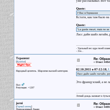
уже рассказывал. Вот т
Quote:
У Вас в Германии
Кстати, как там было н
Quote:
"La garde meurt, mais ne se
Ласс дайн шайз латайн
- Удельный вес ядра твоей план
- Эээ...
Терапевт
Re: Образ
[
]
Кулибин
«
Ответ #454
02.10.2011 в 07:12:18,
L
Народный целитель. Шарлатан высшей категории.
Ласс дайн шайз латайн, 
Это французский, а не л
Пол:
Репутация: +1207
Летний дождь наливает в бутылк
jarni
Re: Образ
[
]
Гарный хлопец
«
Ответ #455
Прирожденный Джаец