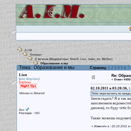
A.I.M.
Генерал
О вечном
(Модераторы:
Strax5
,
Lion
,
maks_tm
,
MicDoc
)
Образование и мы
Тема:
Образование и мы
Страниц:
1
2
3
4
5
6
7
Lion
Re: Образ
[
]
Lion. King Lion.
«
Ответ #450
Кардинал
02.10.2011 в 03:20:36,
L
Welcome to Metavira!
Тебе перечислить по каждо
Зачем гадать? Я и так з
заполнением ведомостей 
диплом), то буду тебе б
Пол:
Репутация: +363
Также можешь подумать,
«
Изменён в : 02.10.2011 в