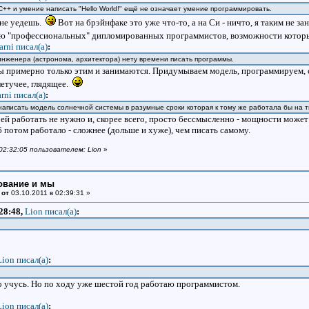
С++ и умение написать "Hello World!" ещё не означает умение программировать.
 не уедешь.
Вот на брэйнфаке это уже что-то, а на Си - ничто, я таким не з
аю "профессиональных" дипломированных программистов, возможности которых
jarni писал(a)
:
У инженера (астронома, архитектора) нету времени писать программы.
мы примерно только этим и занимаются. Придумываем модель, программируем,
етучее, глядящее.
arni писал(a)
:
написать модель солнечной системы в разумные сроки которая к тому же работала бы на
ей работать не нужно и, скорее всего, просто бессмысленно - мощности может
б потом работало - сложнее (дольше и хуже), чем писать самому.
 02:32:05 пользователем: Lion
»
ование и мы
 от
03.10.2011 в 02:39:31 »
:28:48,
Lion писал(a)
:
Lion писал(a)
:
о учусь. Но по ходу уже шестой год работаю программистом.
Lion писал(a)
: