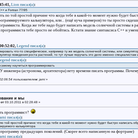
:45:41,
Lion писал(a)
:
+ и Fortran 77/95
ить по той простой причине что когда тебе в какой-то момент нужно будет быс
ограммируемого калькулятора, или... (ещё куча примеров) то ты просто сядеш
граммиста. Когда же тебе надо будет написать модель солнечной системы в ра
з программиста тебе просто не обойтись. Кстати знание синтаксиса С++ и умени
 00:52:02,
Legend писал(a)
:
мировать что-то специфическое, например ту же модель солнечной системы, или симулято
мулятор поведения роста растений, то тут лучше поручать это дело именно специалистам 
egend писал(a)
:
 самому научиться программировать
в. У инженера (астронома, архитектора) нету времени писать программы. Поче
02:06:54 пользователем: jarni
»
ование и мы
 от
03.10.2011 в 02:28:48 »
ть программист?
jarni писал(a)
:
по той простой причине что когда тебе в какой-то момент нужно будет быстро написать обр
мируемого калькулятора
 программу предыдущих поколений. (Скорее всего написанную на фортране)
jarni писал(a)
: