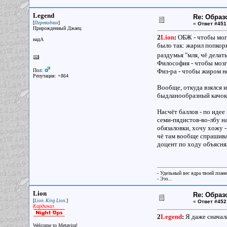
Legend
Re: Образ
[
]
Переводчик
«
Ответ #451
Прирожденный Джаец
2
Lion
:
ОБЖ - чтобы мог 
надА
было так: жарил попкор
раздумья "мля, чё дела
Философия - чтобы мозг
Пол:
Физ-ра - чтобы жиром не
Репутация: +864
Вообще, откуда взялся и
быдланообразный качок 
Насчёт баллов - по иде
семи-пядистов-во-лбу н
обязаловки, хочу хожу -
чё там вообще спрашиват
доцент по ходу объяснял
- Удельный вес ядра твоей план
- Эээ...
Lion
Re: Образ
[
]
Lion. King Lion.
«
Ответ #452
Кардинал
2
Legend
:
Я даже сначала
Welcome to Metavira!