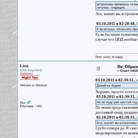
астрономы примерно тольк
летучее, глядящее.
Ага, значит вы астроно
03.10.2011 в 02:28:48,
А во-вторых, объяснять про
Если бы наши телекомму
случае что ЦОД вообще 
Don't worry, be happy.
Lion
Re: Образ
[
]
Lion. King Lion.
«
Ответ #458
Кардинал
03.10.2011 в 02:39:31,
j
Welcome to Metavira!
Давай не будем
Хорошо, просто хотел п
03.10.2011 в 02:39:31,
Но по ходу уже шестой го
Пол:
Репутация: +363
По моим представлениям
доставкой пицц, раздаче
03.10.2011 в 02:39:31,
Ага, значит вы астрономы 
Грубо-говоря да. Я сам
моделирование на компь