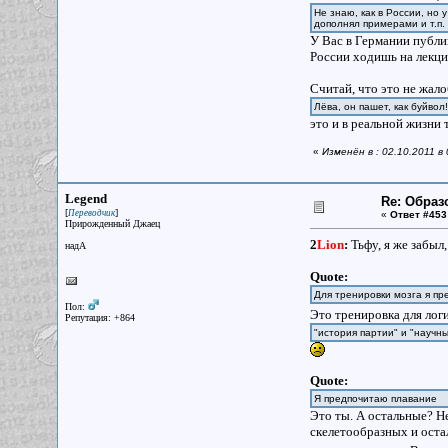
Не знаю, как в России, но
дополнял примерами и т.п.
У Вас в Германии публи
России ходишь на лекци
Считай, что это не жало
Лёва, он пашет, как буйво
это и в реальной жизни т
«
Изменён в : 02.10.2011 в
Legend
Re: Образ
[
]
Переводчик
«
Ответ #453
Прирожденный Джаец
2
Lion
:
Тьфу, я же забыл
надА
Quote:
Для тренировки мозга я п
Пол:
Это тренировка для лог
Репутация: +864
"история партии" и "научн
Quote:
Я предпочитаю плавание
Это ты. А остальные? 
скелетообразных и оста