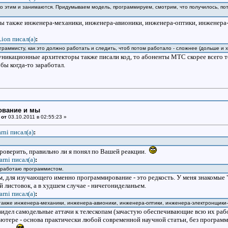
о этим и занимаются. Придумываем модель, программируем, смотрим, что получилось, п
мы также инженера-механики, инженера-авионики, инженера-оптики, инженера
Lion писал(a)
:
граммисту, как это должно работать и следить, чтоб потом работало - сложнее (дольше и х
никационные архитекторы также писали код, то абоненты МТС скорее всего тол
бы когда-то заработал.
ование и мы
 от
03.10.2011 в 02:55:23 »
arni писал(a)
:
роверить, правильно ли я понял по Вашей реакции.
jarni писал(a)
:
д работаю программистом.
, для изучающего именно программирование - это редкость. У меня знакомые 
й листовок, а в худшем случае - ничегониделаньем.
jarni писал(a)
:
также инженера-механики, инженера-авионики, инженера-оптики, инженера-электронщики-
 видел самодельные аттачи к телескопам (зачастую обеспечивающие всю их раб
ютере - основа практически любой современной научной статьи, без программир