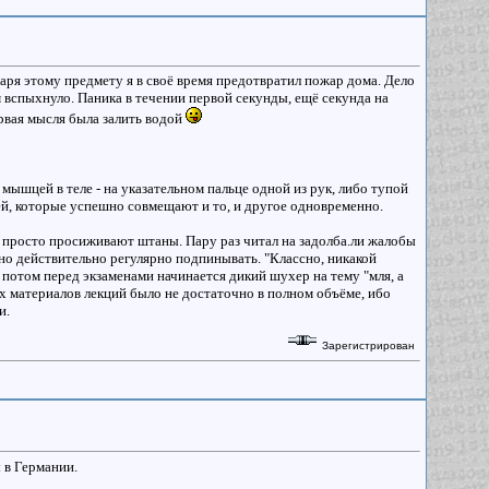
аря этому предмету я в своё время предотвратил пожар дома. Дело
 вспыхнуло. Паника в течении первой секунды, ещё секунда на
ервая мысля была залить водой
мышцей в теле - на указательном пальце одной из рук, либо тупой
ей, которые успешно совмещают и то, и другое одновременно.
 и просто просиживают штаны. Пару раз читал на задолба.ли жалобы
жно действительно регулярно подпинывать. "Классно, никакой
 потом перед экзаменами начинается дикий шухер на тему "мля, а
ых материалов лекций было не достаточно в полном объёме, ибо
и.
Зарегистрирован
ы в Германии.