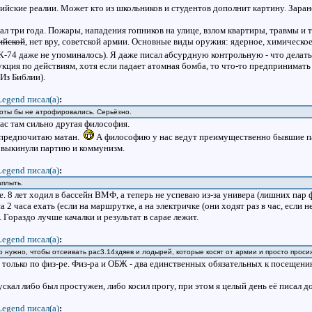
йские реалии. Может кто из школьников и студентов дополнит картину. Заран
чал три года. Пожары, нападения гопников на улице, взлом квартиры, травмы и
ийской
, нет вру, советской армии. Основные виды оружия: ядерное, химическое
К-74 даже не упоминалось). Я даже писал абсурдную контрольную - что делать,
кция по действиям, хотя если падает атомная бомба, то что-то предпринимать 
(Из Библии).
Legend писал(a)
:
хоты бы не атрофировались. Серьёзно.
ас там сильно другая философия.
я предпочитаю матан.
А философию у нас ведут преимущественно бывшие пар
 выкинули партию и коммунизм.
Legend писал(a)
:
аплыть.
 8 лет ходил в бассейн ВМФ, а теперь не успеваю из-за универа (лишних пар фи
2 часа ехать (если на маршрутке, а на электричке (они ходят раз в час, если не
. Гораздо лучше качалки и результат в сарае лежит.
Legend писал(a)
:
то нужно, чтобы отсеивать рас3.14здяев и лодырей, которые косят от армии и просто прос
о только по физ-ре. Физ-ра и ОБЖ - два единственных обязательных к посещен
ускал либо был простужен, либо косил прогу, при этом я целый день её писал д
Legend писал(a)
: