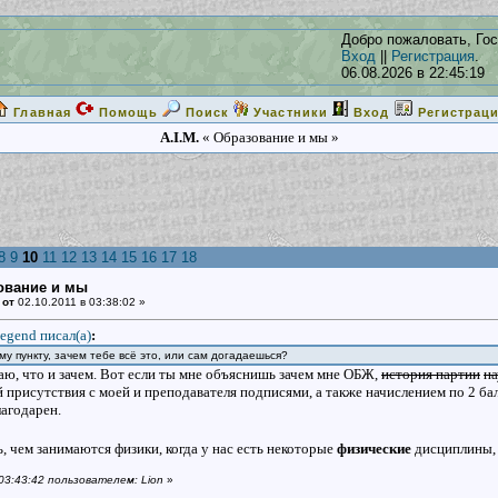
Добро пожаловать, Гос
Вход
||
Регистрация
.
06.08.2026 в 22:45:19
Главная
Помощь
Поиск
Участники
Вход
Регистрац
A.I.M.
« Образование и мы »
8
9
10
11
12
13
14
15
16
17
18
ование и мы
 от
02.10.2011 в 03:38:02 »
egend писал(a)
:
му пункту, зачем тебе всё это, или сам догадаешься?
наю, что и зачем. Вот если ты мне объяснишь зачем мне ОБЖ,
история партии
н
присутствия с моей и преподавателя подписями, а также начислением по 2 балл
лагодарен.
 чем занимаются физики, когда у нас есть некоторые
физические
дисциплины, 
 03:43:42 пользователем: Lion
»