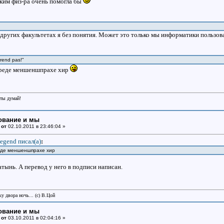
аким физ-ра очень помогла бы
а других факультетах я без понятия. Может это только мы информатики пользо
 rend pas!"
, реде меншеншпрахе хир
еты думай!
ование и мы
 от
02.10.2011 в 23:46:04 »
egend писал(a)
:
реде меншеншпрахе хир
атынь. А перевод у него в подписи написан.
у двора ночь... (с) В.Цой
ование и мы
 от
03.10.2011 в 02:04:16 »