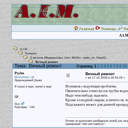
Главная
Помощь
П
A.I.M
A.I.M.
Генерал
О вечном
(Модераторы:
Lion
,
MicDoc
,
maks_tm
,
Strax5
)
Вечный ремонт
Тема:
Вечный ремонт
Страниц:
1
2
3
4
5
6
7
8
9
10
Psyho
Вечный ремонт
[
]
ПсихоПакос :))
«
от
17.10.2009 в 18:50:29 »
Прирожденный Джаец
Возникла следующая проблема.
Я сказал в морг, значит в морг
Окончательно сгнил кусок трубы водо
Надо чем нибудь заделать.
Кроме холодной сварки, я ничего не з
Пол:
Подскажите может для данной процеду
Репутация: +184
Почему не выпускают швейцарских ножей для сисад
гравировкой "себе или главбуху"..