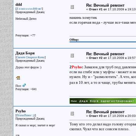
ddd
Re: Вечный ремонт
[
]
Х-х-хол-л-л-о-ддд-но!
«
Ответ #1 от
17.10.2009 в 19:13
Прирожденный Джаец
накинь хомутик
Небесный Дятел
если горячая вода - лучше все-таки ме
Репутация: +77
Offtop:
Дядя Боря
Re: Вечный ремонт
[
]
Скелет Старого Кота
«
Ответ #2 от
17.10.2009 в 19:57
Прирожденный Джаец
2
Psyho
:
Замазок для труб под давлени
Дурка этот форум :)
если на сгибе или у муфты - может и 
нужен. Ну и - "размолотить". А что, к
раз в 10 лет, а то и чаще, трубы менят
Пол:
Репутация: +841
Psyho
Re: Вечный ремонт
[
]
ПсихоПакос :))
«
Ответ #3 от
17.10.2009 в 20:03
Прирожденный Джаец
Тому кто это делал надо голову оторва
Я сказал в морг, значит в морг
скопил. Чуял что все совсем плохо.