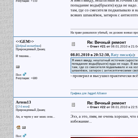
Я имел ввиду, нештатный источник сыр
Репутация: +110
попадание воды(брызги) куда не надо.
там, где со смесителя подкапывало и 
всяких шпаклёвок, затирок с антисепт
На траве развалился убитый, он должно воевал прот
<<GEM>>
Re: Вечный ремонт
[
]
Добрый волшебник
«
Ответ #21 от
08.01.2010 в 21:0
Прирожденный Джаец
08.01.2010 в 20:52:30,
Raty писал(a)
:
И тишина...
Я имел ввиду, нештатный источник сырости.
попадание воды(брызги) куда не надо. В ва
там, где со смесителя подкапывало и на х
шпаклёвок, затирок с антисептическими сво
Пол:
- проверил и высушил практически всё
Репутация: +680
Графика для Jagged Alliance
Artem13
Re: Вечный ремонт
[
]
13-й воин
«
Ответ #22 от
08.01.2010 в 22:5
Прирожденный Джаец
Эээ, а это, пмм, не очень хорошо, что
Ап, и черти у ног моих сели...
избежание...
Пол: