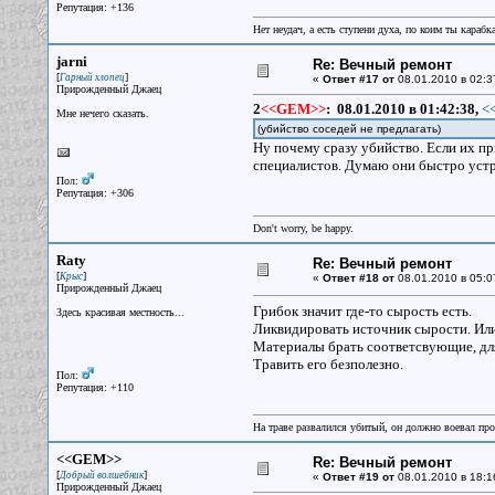
Репутация: +136
Нет неудач, а есть ступени духа, по коим ты караб
jarni
Re: Вечный ремонт
[
]
Гарный хлопец
«
Ответ #17 от
08.01.2010 в 02:3
Прирожденный Джаец
2
<<GEM>>
:
08.01.2010 в 01:42:38,
<
Мне нечего сказать.
(убийство соседей не предлагать)
Ну почему сразу убийство. Если их пр
специалистов. Думаю они быстро устр
Пол:
Репутация: +306
Don't worry, be happy.
Raty
Re: Вечный ремонт
[
]
Крыс
«
Ответ #18 от
08.01.2010 в 05:0
Прирожденный Джаец
Грибок значит где-то сырость есть.
Здесь красивая местность...
Ликвидировать источник сырости. Или 
Материалы брать соответсвующие, для 
Травить его безполезно.
Пол:
Репутация: +110
На траве развалился убитый, он должно воевал прот
<<GEM>>
Re: Вечный ремонт
[
]
Добрый волшебник
«
Ответ #19 от
08.01.2010 в 18:1
Прирожденный Джаец