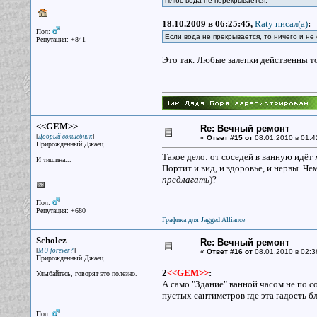
Плюс вода не перекрывается.
18.10.2009 в 06:25:45,
Raty писал(a)
:
Пол:
Если вода не прекрывается, то ничего и не
Репутация: +841
Это так. Любые залепки действенны то
<<GEM>>
Re: Вечный ремонт
[
]
Добрый волшебник
«
Ответ #15 от
08.01.2010 в 01:4
Прирожденный Джаец
Такое дело: от соседей в ванную идёт м
И тишина...
Портит и вид, и здоровье, и нервы. Чем
предлагать
)?
Пол:
Репутация: +680
Графика для Jagged Alliance
Scholez
Re: Вечный ремонт
[
]
MU forever?
«
Ответ #16 от
08.01.2010 в 02:3
Прирожденный Джаец
2
<<GEM>>
:
Улыбайтесь, говорят это полезно.
А само "Здание" ванной часом не по с
пустых сантиметров где эта гадость б
Пол: