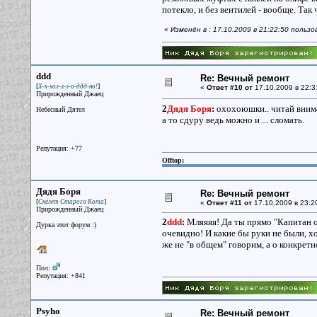
потекло, и без вентилей - вообще. Так 
«
Изменён в : 17.10.2009 в 21:22:50 польз
ddd
Re: Вечный ремонт
[
]
Х-х-хол-л-л-о-ддд-но!
«
Ответ #10 от
17.10.2009 в 22:3
Прирожденный Джаец
2
Дядя Боря
:
охохоюшки.. читай вним
Небесный Дятел
а то сдуру ведь можно и ... сломать.
Репутация: +77
Offtop:
Дядя Боря
Re: Вечный ремонт
[
]
Скелет Старого Кота
«
Ответ #11 от
17.10.2009 в 23:2
Прирожденный Джаец
2
ddd
:
Мляяяя! Да ты прямо "Капитан оч
Дурка этот форум :)
очевидно! И какие бы руки не были, х
же не "в общем" говорим, а о конкрет
Пол:
Репутация: +841
Psyho
Re: Вечный ремонт