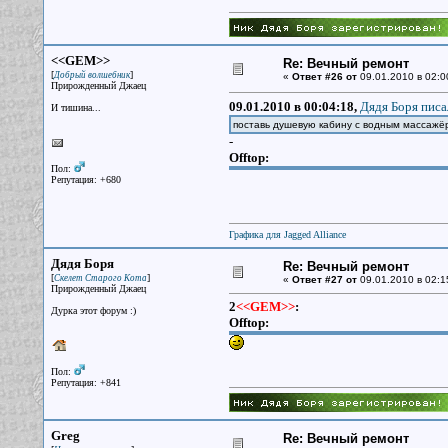
<<GEM>>
Re: Вечный ремонт
[
]
Добрый волшебник
«
Ответ #26 от
09.01.2010 в 02:0
Прирожденный Джаец
09.01.2010 в 00:04:18,
Дядя Боря писа
И тишина...
поставь душевую кабину с водным массажёр
-
Offtop:
Пол:
Репутация: +680
Графика для Jagged Alliance
Дядя Боря
Re: Вечный ремонт
[
]
Скелет Старого Кота
«
Ответ #27 от
09.01.2010 в 02:1
Прирожденный Джаец
2
<<GEM>>
:
Дурка этот форум :)
Offtop:
Пол:
Репутация: +841
Greg
Re: Вечный ремонт