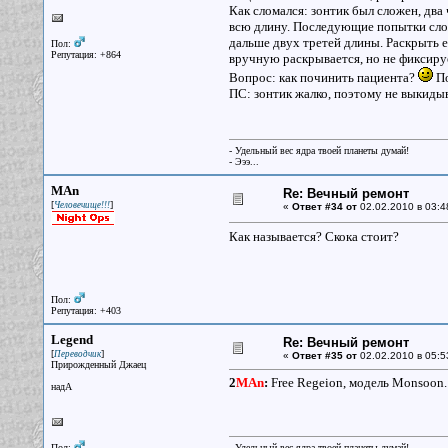
Как сломался: зонтик был сложен, два
всю длину. Последующие попытки сложи
дальше двух третей длины. Раскрыть ег
Пол:
Репутация: +864
вручную раскрывается, но не фиксируе
Вопрос: как починить пациента?
По
ПС: зонтик жалко, поэтому не выкидыв
- Удельный вес ядра твоей планеты думай!
- Эээ...
MAn
Re: Вечный ремонт
[
]
Человечище!!!
«
Ответ #34 от
02.02.2010 в 03:4
Как называется? Скока стоит?
Пол:
Репутация: +403
Legend
Re: Вечный ремонт
[
]
Переводчик
«
Ответ #35 от
02.02.2010 в 05:5
Прирожденный Джаец
2
MAn
:
Free Regeion, модель Monsoon. 
надА
Пол:
- Удельный вес ядра твоей планеты думай!