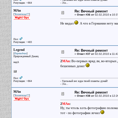
Репутация: +864
- Эээ...
MAn
Re: Вечный ремонт
[
]
Человечище!!!
«
Ответ #36 от
02.02.2010 в 10:3
Не видал
А что в Германии нету ма
Пол:
Репутация: +403
Legend
Re: Вечный ремонт
[
]
Переводчик
«
Ответ #37 от
02.02.2010 в 11:4
Прирожденный Джаец
2
MAn
:
Во-первых вряд ли, во-вторых 
надА
бешенных денег
Пол:
Репутация: +864
- Удельный вес ядра твоей планеты думай!
- Эээ...
MAn
Re: Вечный ремонт
[
]
Человечище!!!
«
Ответ #38 от
02.02.2010 в 12:2
2
MAn
:
Ну, ты чтоль хоть фотографию полома
тот - по фотографии лечил