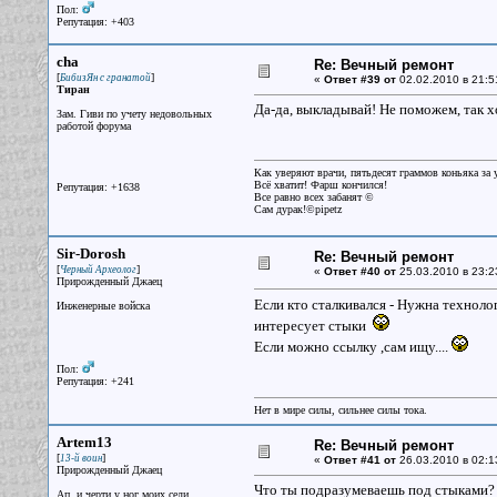
Пол:
Репутация: +403
cha
Re: Вечный ремонт
[
]
БибизЯн с гранатой
«
Ответ #39 от
02.02.2010 в 21:5
Тиран
Да-да, выкладывай! Не поможем, так х
Зам. Гиви по учету недовольных
работой форума
Как уверяют врачи, пятьдесят граммов коньяка за у
Всё хватит! Фарш кончился!
Репутация: +1638
Все равно всех забанят ©
Сам дурак!©pipetz
Sir-Dorosh
Re: Вечный ремонт
[
]
Черный Археолог
«
Ответ #40 от
25.03.2010 в 23:2
Прирожденный Джаец
Если кто сталкивался - Нужна техноло
Инженерные войска
интересует стыки
Если можно ссылку ,сам ищу....
Пол:
Репутация: +241
Нет в мире силы, сильнее силы тока.
Artem13
Re: Вечный ремонт
[
]
13-й воин
«
Ответ #41 от
26.03.2010 в 02:1
Прирожденный Джаец
Что ты подразумеваешь под стыками?
Ап, и черти у ног моих сели...