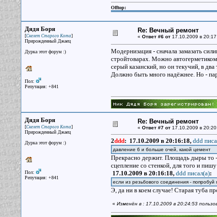
Offtop:
Дядя Боря
Re: Вечный ремонт
[
]
Скелет Старого Кота
«
Ответ #6 от
17.10.2009 в 20:17
Прирожденный Джаец
Модернизация - сначала замазать сили
Дурка этот форум :)
стройтоварах. Можно автогерметиком 
серый казанский, но он текучий, в д
Должно быть много надёжнее. Но - пар
Пол:
Репутация: +841
Дядя Боря
Re: Вечный ремонт
[
]
Скелет Старого Кота
«
Ответ #7 от
17.10.2009 в 20:20
Прирожденный Джаец
2
ddd
:
17.10.2009 в 20:16:18,
ddd писа
Дурка этот форум :)
давление 6 и больше очей, какой цемент
Прекрасно держит. Площадь дыры то - 
сцепление со стенкой, для того и пи
Пол:
17.10.2009 в 20:16:18,
ddd писал(a)
:
Репутация: +841
если из резьбового соединения - попробуй
Э, да ни в коем случае! Старая туба 
«
Изменён в : 17.10.2009 в 20:24:53 польз