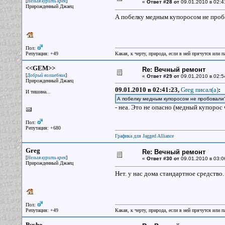
[
]
Нельзя курить крек
«
Ответ #28 от
09.01.2010 в 02:4
Прирожденный Джаец
А побелку медным купоросом не пробо
Пол:
Репутация: +49
Какая, к черту, природа, если в ней прячутся или 
<<GEM>>
Re: Вечный ремонт
[
]
Добрый волшебник
«
Ответ #29 от
09.01.2010 в 02:5
Прирожденный Джаец
09.01.2010 в 02:41:23,
Greg писал(a)
:
И тишина...
А побелку медным купоросом не пробовали
- неа. Это не опасно (медный купорос
Пол:
Репутация: +680
Графика для Jagged Alliance
Greg
Re: Вечный ремонт
[
]
Нельзя курить крек
«
Ответ #30 от
09.01.2010 в 03:0
Прирожденный Джаец
Нет. у нас дома стандартное средство.
Пол:
Репутация: +49
Какая, к черту, природа, если в ней прячутся или 
Psyho