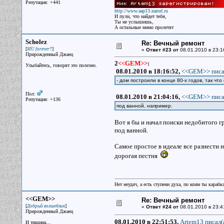
Репутация: +441
http://www.aap13.narod.ru
И пули, что найдет тебя,
Ты не услышишь,
А остальные мимо пролетят
Scholez
Re: Вечный ремонт
[
]
MU forever?
«
Ответ #23 от
08.01.2010 в 23:1
Прирожденный Джаец
2
<<GEM>>
:
Улыбайтесь, говорят это полезно.
08.01.2010 в 18:16:52,
<<GEM>> писа
- дом построили в конце 80-х годов, так что 
Пол:
08.01.2010 в 21:04:16,
<<GEM>> писа
Репутация: +136
под ванной, например.
Вот я бы и начал поиски недобитого гр
под ванной.
Самое простое в идеале все разнести н
дорогая пестня
Нет неудач, а есть ступени духа, по коим ты караб
<<GEM>>
Re: Вечный ремонт
[
]
Добрый волшебник
«
Ответ #24 от
08.01.2010 в 23:4
Прирожденный Джаец
08.01.2010 в 22:51:53,
Artem13 писал(
И тишина...