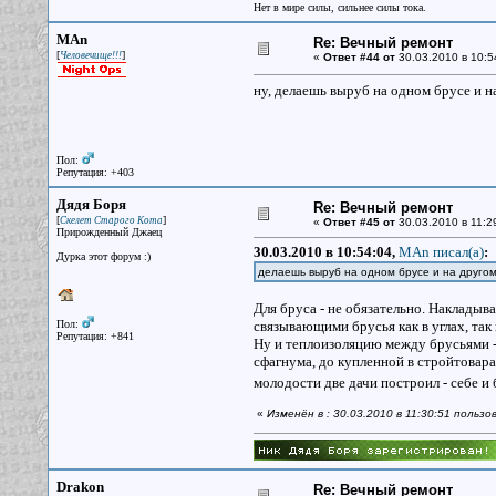
Нет в мире силы, сильнее силы тока.
MAn
Re: Вечный ремонт
[
]
Человечище!!!
«
Ответ #44 от
30.03.2010 в 10:5
ну, делаешь выруб на одном брусе и 
Пол:
Репутация: +403
Дядя Боря
Re: Вечный ремонт
[
]
Скелет Старого Кота
«
Ответ #45 от
30.03.2010 в 11:2
Прирожденный Джаец
30.03.2010 в 10:54:04,
MAn писал(a)
:
Дурка этот форум :)
делаешь выруб на одном брусе и на друго
Для бруса - не обязательно. Накладыв
Пол:
связывающими брусья как в углах, так и
Репутация: +841
Ну и теплоизоляцию между брусьями -
сфагнума, до купленной в стройтоварах
молодости две дачи построил - себе и
«
Изменён в : 30.03.2010 в 11:30:51 польз
Drakon
Re: Вечный ремонт