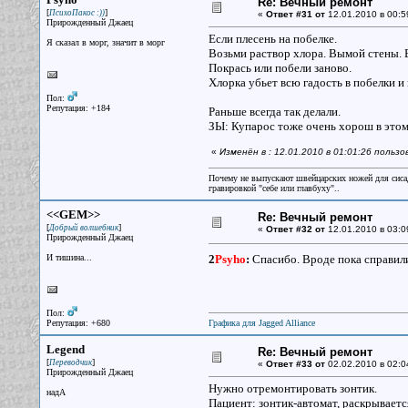
Re: Вечный ремонт
[
]
ПсихоПакос :))
«
Ответ #31 от
12.01.2010 в 00:5
Прирожденный Джаец
Если плесень на побелке.
Я сказал в морг, значит в морг
Возьми раствор хлора. Вымой стены. В
Покрась или побели заново.
Хлорка убьет всю гадость в побелки и
Пол:
Репутация: +184
Раньше всегда так делали.
ЗЫ: Купарос тоже очень хорош в этом 
«
Изменён в : 12.01.2010 в 01:01:26 польз
Почему не выпускают швейцарских ножей для сисад
гравировкой "себе или главбуху"..
<<GEM>>
Re: Вечный ремонт
[
]
Добрый волшебник
«
Ответ #32 от
12.01.2010 в 03:0
Прирожденный Джаец
И тишина...
2
Psyho
:
Спасибо. Вроде пока справили
Пол:
Репутация: +680
Графика для Jagged Alliance
Legend
Re: Вечный ремонт
[
]
Переводчик
«
Ответ #33 от
02.02.2010 в 02:0
Прирожденный Джаец
Нужно отремонтировать зонтик.
надА
Пациент: зонтик-автомат, раскрываетс