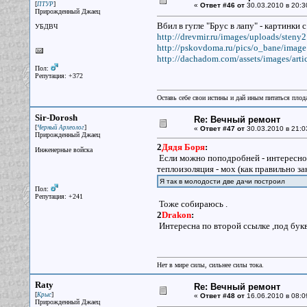
[
]
ПТУР
«
Ответ #46 от
30.03.2010 в 20:3
Прирожденный Джаец
Вбил в гугле "Брус в лапу" - картинки 
УБДВЧ
http://drevmir.ru/images/uploads/steny2
http://pskovdoma.ru/pics/o_bane/image
http://dachadom.com/assets/images/arti
Пол:
Репутация: +372
Оставь себе свои истины и дай иным питаться плод
Sir-Dorosh
Re: Вечный ремонт
[
]
Черный Археолог
«
Ответ #47 от
30.03.2010 в 21:0
Прирожденный Джаец
2
Дядя Боря
:
Инженерные войска
Если можно поподробней - интересно 
теплоизоляция - мох (как правильно з
Я так в молодости две дачи построил
Пол:
Репутация: +241
Тоже собираюсь .
2
Drakon
:
Интересна по второй ссылке ,под букв
Нет в мире силы, сильнее силы тока.
Raty
Re: Вечный ремонт
[
]
Крыс
«
Ответ #48 от
16.06.2010 в 08:0
Прирожденный Джаец