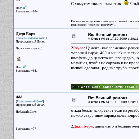
С хомутом тяжело. там стык.
Резьб
Пол:
Репутация: +184
Почему не выпускают швейцарских ножей для сисад
гравировкой "себе или главбуху"..
Дядя Боря
Re: Вечный ремонт
[
]
Скелет Старого Кота
«
Ответ #4 от
17.10.2009 в 20:11
Прирожденный Джаец
2
Psyho
:
Цемент - как временное решен
Дурка этот форум :)
хорошей марки, 400 и выше) нанести с
шмафель, до цемента же, площадью, н
молиться, чтобы не сорвало и не просо
Пол:
ванной сделаны - родные трубы просто
Репутация: +841
ddd
Re: Вечный ремонт
[
]
Х-х-хол-л-л-о-ддд-но!
«
Ответ #5 от
17.10.2009 в 20:16
Прирожденный Джаец
откда бежит конкретно? если из резьб
Небесный Дятел
можно сварочным карандашем попробов
2
Дядя Боря
:
давление 6 и больше оче
Репутация: +77