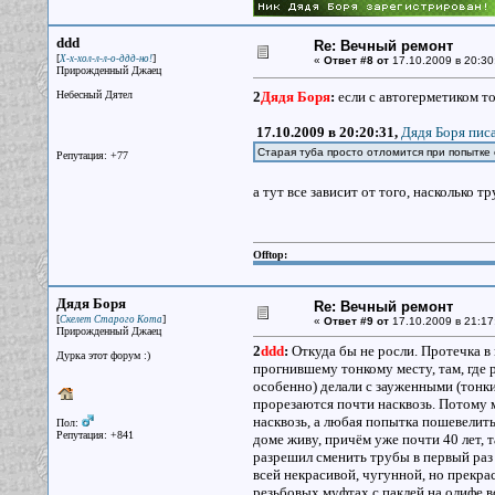
ddd
Re: Вечный ремонт
[
]
Х-х-хол-л-л-о-ддд-но!
«
Ответ #8 от
17.10.2009 в 20:30
Прирожденный Джаец
Небесный Дятел
2
Дядя Боря
:
если с автогерметиком т
17.10.2009 в 20:20:31,
Дядя Боря писа
Старая туба просто отломится при попытке 
Репутация: +77
а тут все зависит от того, насколько 
Offtop:
Дядя Боря
Re: Вечный ремонт
[
]
Скелет Старого Кота
«
Ответ #9 от
17.10.2009 в 21:17
Прирожденный Джаец
2
ddd
:
Откуда бы не росли. Протечка в 
Дурка этот форум :)
прогнившему тонкому месту, там, где 
особенно) делали с зауженными (тонки
прорезаются почти насквозь. Потому м
насквозь, а любая попытка пошевелить
Пол:
Репутация: +841
доме живу, причём уже почти 40 лет, т
разрешил сменить трубы в первый раз 
всей некрасивой, чугунной, но прекра
резьбовых муфтах с паклей на олифе вс