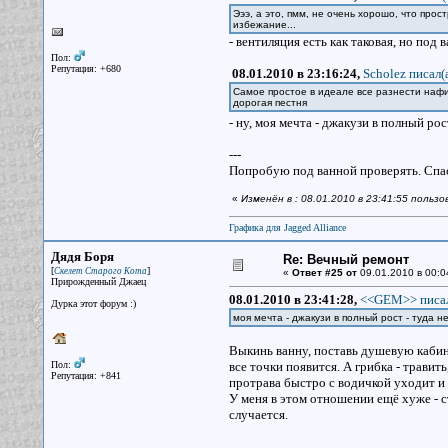
Эээ, а это, пмм, не очень хорошо, что про
избежание...
- вентиляция есть как таковая, но под 
Пол:
Репутация: +680
08.01.2010 в 23:16:24,
Scholez писал(
Самое простое в идеале все разнести нафих
дорогая пестня
- ну, моя мечта - джакузи в полный ро
---
Попробую под ванной проверять. Спа
«
Изменён в : 08.01.2010 в 23:41:55 польз
Графика для Jagged Alliance
Дядя Боря
Re: Вечный ремонт
[
]
Скелет Старого Кота
«
Ответ #25 от
09.01.2010 в 00:0
Прирожденный Джаец
08.01.2010 в 23:41:28,
<<GEM>> писал
Дурка этот форум :)
моя мечта - джакузи в полный рост - туда н
Выкинь ванну, поставь душевую кабину
Пол:
все точки появится. А грибка - травить
Репутация: +841
протрава быстро с водичкой уходит и 
У меня в этом отношении ещё хуже - с
случается.