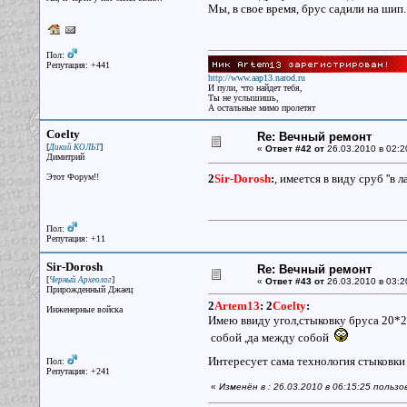
Мы, в свое время, брус садили на шип.
Пол:
Репутация: +441
http://www.aap13.narod.ru
И пули, что найдет тебя,
Ты не услышишь,
А остальные мимо пролетят
Coelty
Re: Вечный ремонт
[
]
Дикий КОЛЬТ
«
Ответ #42 от
26.03.2010 в 02:2
Димитрий
Этот Форум!!
2
Sir-Dorosh
:
, имеется в виду сруб ''в л
Пол:
Репутация: +11
Sir-Dorosh
Re: Вечный ремонт
[
]
Черный Археолог
«
Ответ #43 от
26.03.2010 в 03:2
Прирожденный Джаец
2
Artem13
:
2
Coelty
:
Инженерные войска
Имею ввиду угол,стыковку бруса 20*
собой ,да между собой
Интересует сама технология стыковк
Пол:
Репутация: +241
«
Изменён в : 26.03.2010 в 06:15:25 пользо