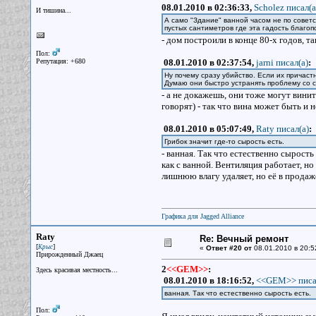
08.01.2010 в 02:36:33,
Scholez писал(a
И тишина...
А само "Здание" ванной часом не по совет
пустых сантиметров где эта гадость благоп
- дом построили в конце 80-х годов, та
Пол:
Репутация: +680
08.01.2010 в 02:37:54,
jarni писал(a)
:
Ну почему сразу убийство. Если их причаст
Думаю они быстро устранять проблему со с
- а не докажешь, они тоже могут винит
говорят) - так что вина может быть и н
08.01.2010 в 05:07:49,
Raty писал(a)
:
Грибок значит где-то сырость есть.
- ванная. Так что естественно сырость
как с ванной. Вентиляция работает, но
лишнюю влагу удаляет, но её в продаже 
Графика для Jagged Alliance
Raty
Re: Вечный ремонт
[
]
Крыс
«
Ответ #20 от
08.01.2010 в 20:5
Прирожденный Джаец
2
<<GEM>>
:
Здесь красивая местность...
08.01.2010 в 18:16:52,
<<GEM>> писа
ванная. Так что естественно сырость есть.
Пол: