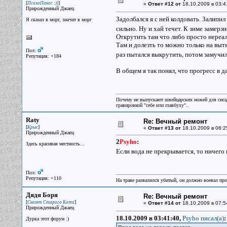
[
]
ПсихоПакос :))
«
Ответ #12 от
18.10.2009 в 03:4
Прирожденный Джаец
Задолбался я с ней колдовать. Залипил
Я сказал в морг, значит в морг
сильно. Ну и хай течет. К зиме замерз
Открутить там что либо просто нереал
Там и долезть то можно только на выт
Пол:
раз пытался выкрутить, потом замучи
Репутация: +184
В общем я так понял, что прогресс в 
Почему не выпускают швейцарских ножей для сисад
гравировкой "себе или главбуху"..
Raty
Re: Вечный ремонт
[
]
Крыс
«
Ответ #13 от
18.10.2009 в 06:2
Прирожденный Джаец
2
Psyho
:
Здесь красивая местность...
Если вода не прекрывается, то ничего
Пол:
Репутация: +110
На траве развалился убитый, он должно воевал прот
Дядя Боря
Re: Вечный ремонт
[
]
Скелет Старого Кота
«
Ответ #14 от
18.10.2009 в 07:5
Прирожденный Джаец
18.10.2009 в 03:41:40,
Psyho писал(a)
:
Дурка этот форум :)