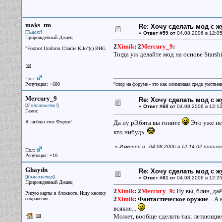
maks_tm
Re: Хочу сделать мод с 
[
]
Тьмакс
«
Ответ #59 от
04.08.2006 в 12:05
Прирожденный Джаец
2
Ximik
:
2
Mercury_9
:
"Foxtrot Uniform Charlie Kilo"(с) BHG
Тогда уж делайте мод на основе Starship
Пол:
Репутация: +680
"спор на форуме - это как олимпиада среди умствен
Mercury_9
Re: Хочу сделать мод с 
[
]
Я в опасности!
«
Ответ #60 от
04.08.2006 в 12:12
Гамос
Я люблю этот Форум!
Да ну рЭбята вы гоните
Это уже н
кто нибудь.
«
Изменён в : 04.08.2006 в 12:14:02 польз
Пол:
Репутация: +10
Ghaydn
Re: Хочу сделать мод с 
[
]
Композитор
«
Ответ #61 от
04.08.2006 в 12:25
Прирожденный Джаец
2
Ximik
:
2
Mercury_9
:
Ну вы, блин, да
Рисую карты в блокноте. Ищу кнопку
2
Ximik
:
Фантастическое оружие
... 
сохранения.
всякие...
Может, вообще сделать так: летающие