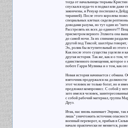
тогда от начальницы тюрьмы Кристин В
спускался куда-то в подвал или даже 
закончены, и Ренуар поспешил к Дейдр
тиранией). После этого королева пожел
специальных клетках сидели рептионы
доводами разума, но тут один из "пит
Расстрелять их всех до единого!!! П
присмотром верного Эллиота она вышла
до самой ночи. За их спинами раздали
другой под Тиксой; шахтёры говорят,
Эх, ролик бы вступительный из этого н
Как после этого существа уцелели и к
другая история. Так же, как и о том,
единственного помещения, которое о н
побеге Гарри Мулника и о том, как он
Новая история начинается с обмана. О
взяточник продержался на должности 
этот человек не только богат, но и им
предложил компромисс. С собой у него 
зато имелся человек, заинтересованны
с собой рабочий материал, группа Мар
Друз.
Итак, нас вновь нанимает Энрико, так 
лишь" уничтожить источник опасности,
военный переворот, и, прибыв в Сильв
начало практически не меняется, разв