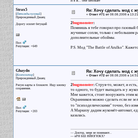
И в ж... себе затолкает
Strax5
Re: Хочу сделать мод с 
[
]
Пятижды пуганый
«
Ответ #71 от
08.08.2006 в 13:21
Прирожденный Джаец
2
bugmonster
:
Дорогу осилит бегущий
Помнишь я тебе говорил про газовый б
жучиные сопли, только с небольшим ра
дополнительные обоймы.
Пол:
Репутация: +649
P.S. Мод "The Battle of Arulko". Кажетс
Ghaydn
Re: Хочу сделать мод с 
[
]
Композитор
«
Ответ #72 от
08.08.2006 в 14:51
Прирожденный Джаец
2
bugmonster
:
Струя-то, может, и есть
Рисую карты в блокноте. Ищу кнопку
сохранения.
то одного, то будет выпадать и у жуко
Мне кажется, стоит вооружить этим ко
Охранников можно сделать если не зел
то "психоделическими" точно, без изм
Пол:
А Маркизу дадим жукомёт-автомат, еди
Репутация: +203
казалась.
— Доктор, меня не понимают...
— вРН БШ ЯЙЮГЮКХ?