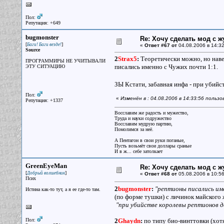
Пол:
Репутация: +649
bugmonster
Re: Хочу сделать мод с 
[
]
Баги! Баги везде!
«
Ответ #67 от
04.08.2006 в 14:32
Source
2
Strax5
:
Теоретически можно, но наве
ПРОГРАММИРЫ НЕ УЧИТЫВАЛИ
писались именно с Чужих почти 1:1.
ЭТУ СИТУАЦИЮ
ЗЫ Кстати, забавная инфа - при убийс
Пол:
«
Изменён в : 04.08.2006 в 14:33:56 польз
Репутация: +1337
Восславим же радость и мужество,
Труда и науки содружество
Восславим мудрую партию,
Помолимся за неё.
А Пентагон в свои руки поганые,
Пусть возьмёт свои доллары сраные
И в ж... себе затолкает
GreenEyeMan
Re: Хочу сделать мод с 
[
]
Добрый волшебник
«
Ответ #68 от
05.08.2006 в 10:56
Псих
2
bugmonster
:
"рептионы писались им
Истина как-то тут, а я ее где-то там.
(по форме тушки) с личинок майского 
"при убийстве королевы рептионов д
Пол:
2
Ghaydn
:
по типу био-винттовки (хотя