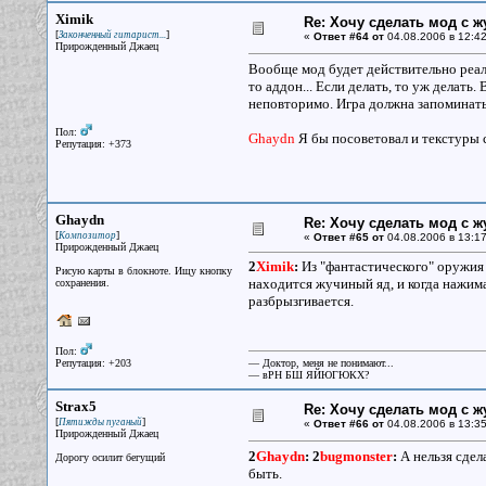
Ximik
Re: Хочу сделать мод с 
[
]
Законченный гитарист...
«
Ответ #64 от
04.08.2006 в 12:42
Прирожденный Джаец
Вообще мод будет действительно реал
то аддон... Если делать, то уж делать.
неповторимо. Игра должна запоминатьс
Пол:
Ghaydn
Я бы посоветовал и текстуры св
Репутация: +373
Ghaydn
Re: Хочу сделать мод с 
[
]
Композитор
«
Ответ #65 от
04.08.2006 в 13:17
Прирожденный Джаец
2
Ximik
:
Из "фантастического" оружия я
Рисую карты в блокноте. Ищу кнопку
находится жучиный яд, и когда нажимае
сохранения.
разбрызгивается.
Пол:
Репутация: +203
— Доктор, меня не понимают...
— вРН БШ ЯЙЮГЮКХ?
Strax5
Re: Хочу сделать мод с 
[
]
Пятижды пуганый
«
Ответ #66 от
04.08.2006 в 13:35
Прирожденный Джаец
2
Ghaydn
:
2
bugmonster
:
А нельзя сдел
Дорогу осилит бегущий
быть.