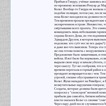
Прибыв в Гиерру, учёные занялись исс
по-прежнему возглавлял Ренуар де Ма
Кольт. Вообще-то Гиерра не воевала с
подобие полиции; потом уже, после н
пока Кольт находился на должности ге
Тем временем прошли президентские в
засекреченном острове. Неизвестно, чт
свёртывании всего проекта. Это означ
командовать лишь небольшими гарнизо
охраны Белого Дома, но эти подчиняли
Эдвардом Друзом, в котором выяснилос
подсказка: кто суёт нос во все дыры
и даже кое-что выяснила. Теперь эта 
же она готова помочь с вооружением и
Предложение было заманчивым, и генер
войска. И всё было бы нормально, есл
вырыли свою нору и начали убегать, с
через шахту. Тут же сообразив, что к 
времени переехала в горный район к с
президент возвращается ни с чем. Тем
угрозой, спешно обустраивается трен
Кольт. Жуки нападают на Ривейрос, и 
возмутительные нарушения генерала; те
Солдаты, которые должны были арестов
попросил у "спонсоров" военной помощ
прибыли два самолёта, битком набиты
власти оказался Кольт со своими "сов
Через пару дней после случившегося 