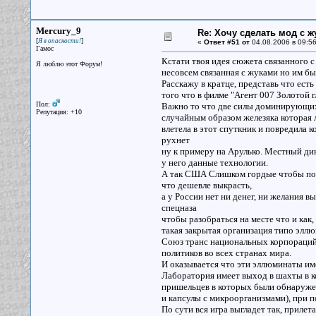
Mercury_9
Re: Хочу сделать мод с 
[
]
Я в опасности!
«
Ответ #51 от
04.08.2006 в 09:56
Гамос
Кстати твоя идея сюжета связанного с
Я люблю этот Форум!
несовсем связанная с жуками но им б
Расскажу в кратце, представь что ест
того что в филме "Агент 007 Золотой г
Пол:
Важно то что две силы доминирующих 
Репутация: +10
случайным образом железяка которая л
влетела в этот спуткник и повредила к
рухнет
ну к примеру на Арулько. Местный дик
у него данные технологии.
А так США Слишком гордые чтобы поку
что дешевле выкрасть,
а у России нет ни денег, ни желания в
спецназа
чтобы разобраться на месте что и как
такая закрытая организация типо элл
Союз транс национальных корпораций
политиков во всех странах мира.
И оказывается что эти эллюминаты и
Лаборатория имеет выход в шахты в ко
пришельцев в которых были обнаруж
и капсулы с микроорганизмами), при 
По сути вся игра выгладет так, приле