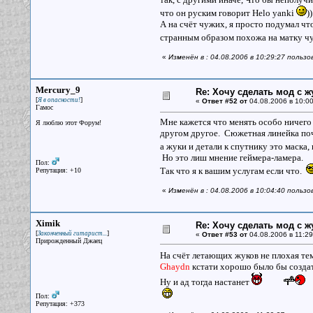
что он руским говорит Helo yanki
))
А на счёт чужих, я просто подумал чт
странным образом похожа на матку ч
«
Изменён в : 04.08.2006 в 10:29:27 польз
Mercury_9
Re: Хочу сделать мод с 
[
]
Я в опасности!
«
Ответ #52 от
04.08.2006 в 10:00
Гамос
Мне кажется что менять особо ничего 
Я люблю этот Форум!
другом другое. Сюжетная линейка почт
а жуки и детали к спутнику это маска
Но это лиш мнение геймера-ламера.
Пол:
Так что я к вашим услугам если что.
Репутация: +10
«
Изменён в : 04.08.2006 в 10:04:40 польз
Ximik
Re: Хочу сделать мод с 
[
]
Законченный гитарист...
«
Ответ #53 от
04.08.2006 в 11:29
Прирожденный Джаец
На счёт летающих жуков не плохая тем
Ghaydn
кстати хорошо было бы создат
Ну и ад тогда настанет
Пол:
Репутация: +373