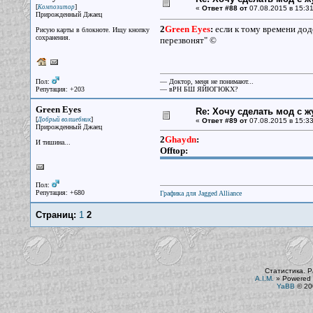
[
]
Композитор
«
Ответ #88 от
07.08.2015 в 15:31
Прирожденный Джаец
2
Green Eyes
:
если к тому времени доде
Рисую карты в блокноте. Ищу кнопку
сохранения.
перезвонят" ©
Пол:
— Доктор, меня не понимают...
Репутация: +203
— вРН БШ ЯЙЮГЮКХ?
Green Eyes
Re: Хочу сделать мод с 
[
]
Добрый волшебник
«
Ответ #89 от
07.08.2015 в 15:33
Прирожденный Джаец
2
Ghaydn
:
И тишина...
Offtop:
Пол:
Репутация: +680
Графика для Jagged Alliance
Страниц:
1
2
Статистика. Р
A.I.M.
»
Powered 
YaBB
© 200