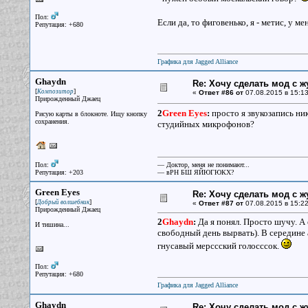
Пол:
Если да, то фиговенько, я - метис, у 
Репутация: +680
Графика для Jagged Alliance
Ghaydn
Re: Хочу сделать мод с 
[
]
Композитор
«
Ответ #86 от
07.08.2015 в 15:13
Прирожденный Джаец
2
Green Eyes
:
просто я звукозапись ни
Рисую карты в блокноте. Ищу кнопку
сохранения.
студийных микрофонов?
Пол:
— Доктор, меня не понимают...
Репутация: +203
— вРН БШ ЯЙЮГЮКХ?
Green Eyes
Re: Хочу сделать мод с 
[
]
Добрый волшебник
«
Ответ #87 от
07.08.2015 в 15:22
Прирожденный Джаец
2
Ghaydn
:
Да я понял. Просто шучу. А 
И тишина...
свободный день вырвать). В середине ав
гнусавый мерссский голосссок.
Пол:
Репутация: +680
Графика для Jagged Alliance
Ghaydn
Re: Хочу сделать мод с 