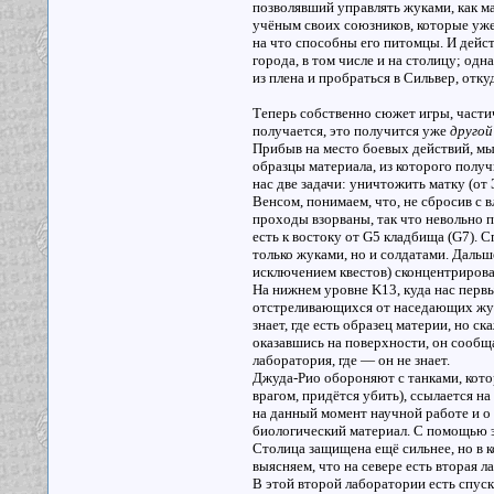
позволявший управлять жуками, как м
учёным своих союзников, которые уже 
на что способны его питомцы. И дейст
города, в том числе и на столицу; одн
из плена и пробраться в Сильвер, отк
Теперь собственно сюжет игры, части
получается, это получится уже
другой
Прибыв на место боевых действий, мы 
образцы материала, из которого получ
нас две задачи: уничтожить матку (от
Венсом, понимаем, что, не сбросив с в
проходы взорваны, так что невольно 
есть к востоку от G5 кладбища (G7).
только жуками, но и солдатами. Дальш
исключением квестов) сконцентрирован
На нижнем уровне K13, куда нас перв
отстреливающихся от наседающих жуко
знает, где есть образец материи, но с
оказавшись на поверхности, он сообща
лаборатория, где — он не знает.
Джуда-Рио обороняют с танками, котор
врагом, придётся убить), ссылается н
на данный момент научной работе и о
биологический материал. С помощью э
Столица защищена ещё сильнее, но в ко
выясняем, что на севере есть вторая л
В этой второй лаборатории есть спус