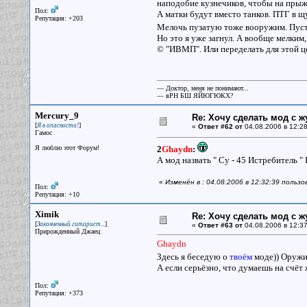
наподобие кузнечиков, чтобы на прыжо
Пол:
А матки будут вместо танков. ПТГ в щ
Репутация: +203
Мелочь пузатую тоже вооружим. Пусть
Но это я уже загнул. А вообще мелким
© "ИВМП". Или переделать для этой цел
— Доктор, меня не понимают...
— вРН БШ ЯЙЮГЮКХ?
Mercury_9
Re: Хочу сделать мод с 
[
]
Я в опасности!
«
Ответ #62 от
04.08.2006 в 12:28
Гамос
Я люблю этот Форум!
2
Ghaydn
:
А мод назвать " Су - 45 Истребитель "
«
Изменён в : 04.08.2006 в 12:32:39 польз
Пол:
Репутация: +10
Ximik
Re: Хочу сделать мод с 
[
]
Законченный гитарист...
«
Ответ #63 от
04.08.2006 в 12:37
Прирожденный Джаец
Ghaydn
Здесь я беседую о
твоём
моде)) Оружие
А если серьёзно, что думаешь на счёт
Пол:
Репутация: +373