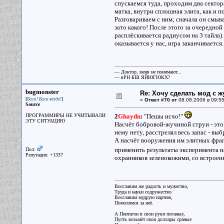
спускаемся туда, проходим два сектор
матка, внутри сплошная элита, как и 
Разговариваем с ним; сначала он смыв
зато какого! После этого за очередно
расплёскивается радиусом на 3 тайла)
оказывается у нас, игра заканчивается.
— Доктор, меня не понимают...
— вРН БШ ЯЙЮГЮКХ?
bugmonster
Re: Хочу сделать мод с 
[
]
Баги! Баги везде!
«
Ответ #70 от
08.08.2006 в 09:55
Source
ПРОГРАММИРЫ НЕ УЧИТЫВАЛИ
2
Ghaydn
:
"Пешы исчо!"
ЭТУ СИТУАЦИЮ
Насчёт бобровой-жучиной струи - это 
нему нету, расстрелял весь запас - выб
А насчёт вооружения им элитных фраго
применить результаты эксперимента 
Пол:
Репутация: +1337
охранников зеленокожими, со встроен
Восславим же радость и мужество,
Труда и науки содружество
Восславим мудрую партию,
Помолимся за неё.
А Пентагон в свои руки поганые,
Пусть возьмёт свои доллары сраные