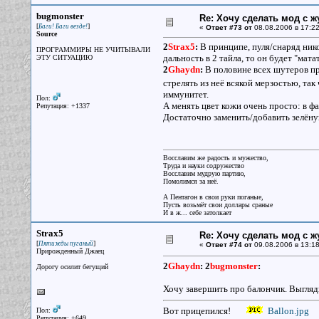
bugmonster
Re: Хочу сделать мод с 
[
]
Баги! Баги везде!
«
Ответ #73 от
08.08.2006 в 17:22
Source
2
Strax5
:
В принципе, пуля/снаряд нико
ПРОГРАММИРЫ НЕ УЧИТЫВАЛИ
дальность в 2 тайла, то он будет "мат
ЭТУ СИТУАЦИЮ
2
Ghaydn
:
В половине всех шутеров пр
стрелять из неё всякой мерзостью, та
иммунитет.
Пол:
А менять цвет кожи очень просто: в ф
Репутация: +1337
Достаточно заменить/добавить зелёну
Восславим же радость и мужество,
Труда и науки содружество
Восславим мудрую партию,
Помолимся за неё.
А Пентагон в свои руки поганые,
Пусть возьмёт свои доллары сраные
И в ж... себе затолкает
Strax5
Re: Хочу сделать мод с 
[
]
Пятижды пуганый
«
Ответ #74 от
09.08.2006 в 13:18
Прирожденный Джаец
2
Ghaydn
:
2
bugmonster
:
Дорогу осилит бегущий
Хочу завершить про балончик. Выгляди
Вот прицепился!
Ballon.jpg
Пол:
Репутация: +649