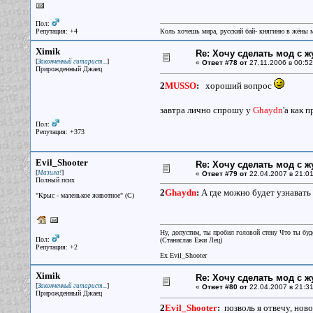
Пол:
Репутация: +4
Коль хочешь мира, русский бай- княгиню в жёны м
Ximik
Re: Хочу сделать мод с 
[
]
Законченный гитарист...
«
Ответ #78 от
27.11.2006 в 00:52
Прирожденный Джаец
2
MUSSO
:
хороший вопрос
завтра лично спрошу у
Ghaydn
'а как 
Пол:
Репутация: +373
Evil_Shooter
Re: Хочу сделать мод с 
[
]
Мазила!
«
Ответ #79 от
22.04.2007 в 21:01
Полный псих
2
Ghaydn
:
А где можно будет узнавать
"Крыс - маленькое животное" (С)
Ну, допустим, ты пробил головой стену Что ты буд
Пол:
(Станислав Ежи Лец)
Репутация: +2
Ex Evil_Shooter
Ximik
Re: Хочу сделать мод с 
[
]
Законченный гитарист...
«
Ответ #80 от
22.04.2007 в 21:31
Прирожденный Джаец
2
Evil_Shooter
:
позволь я отвечу, ново