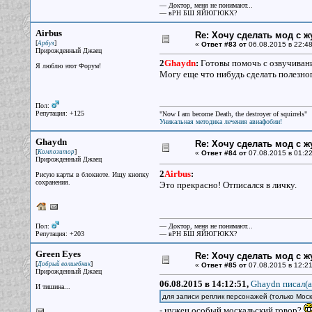
— Доктор, меня не понимают...
— вРН БШ ЯЙЮГЮКХ?
Airbus
Re: Хочу сделать мод с 
[
]
Арбуз
«
Ответ #83 от
06.08.2015 в 22:48
Прирожденный Джаец
2
Ghaydn
:
Готовы помочь с озвучивани
Я люблю этот Форум!
Могу еще что нибудь сделать полезног
Пол:
Репутация: +125
"Now I am become Death, the destroyer of squirrels"
Уникальная методика лечения авиафобии!
Ghaydn
Re: Хочу сделать мод с 
[
]
Композитор
«
Ответ #84 от
07.08.2015 в 01:22
Прирожденный Джаец
2
Airbus
:
Рисую карты в блокноте. Ищу кнопку
сохранения.
Это прекрасно! Отписался в личку.
Пол:
— Доктор, меня не понимают...
Репутация: +203
— вРН БШ ЯЙЮГЮКХ?
Green Eyes
Re: Хочу сделать мод с 
[
]
Добрый волшебник
«
Ответ #85 от
07.08.2015 в 12:21
Прирожденный Джаец
06.08.2015 в 14:12:51,
Ghaydn писал(a
И тишина...
для записи реплик персонажей (только Моск
- нужен особый москальский говор?