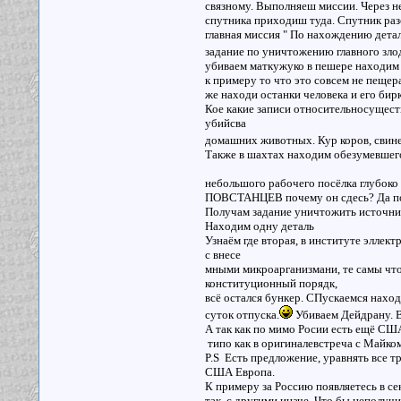
связному. Выполняеш миссии. Через н
спутника приходиш туда. Спутник разо
главная миссия " По нахождению дета
задание по уничтожению главного злоде
убиваем маткужуко в пешере находим
к примеру то что это совсем не пещер
же находи останки человека и его би
Кое какие записи относительносуществ
убийсва
домашних животных. Кур коров, свине
Также в шахтах находим обезумевшего
небольшого рабочего посёлка глубоко 
ПОВСТАНЦЕВ почему он сдесь? Да пот
Получам задание уничтожить источник
Находим одну деталь
Узнаём где вторая, в институте эллект
с внесе
мными микроарганизмани, те самы что
конституционный порядк,
всё остался бункер. СПускаемся наход
суток отпуска.
Убиваем Дейдрану. 
А так как по мимо Росии есть ещё США
типо как в оригиналевстреча с Майком
P.S Есть предложение, уравнять все т
США Европа.
К примеру за Россию появляетесь в се
так, с другими иначе, Что бы неполу