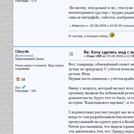
Репутация: +274
По-моему, чем дальше в лес, тем хуже
неповторимого (да еще с трудно редак
смысле интерфейс, тайсеты, изображе
«
Изменён в : 05.08.2006 в 10:56:30 польз
Я счастлив, а остальное побоку.
Ghaydn
Re: Хочу сделать мод с 
[
]
Композитор
«
Ответ #69 от
05.08.2006 в 12:58
Прирожденный Джаец
Вот, товарищи, обновлённый сюжет мо
Рисую карты в блокноте. Ищу кнопку
лучше не придумал). С учётом пожелан
сохранения.
детали. Итак.
Первая часть изменена с учётом край
Пол:
Начну с вопроса, который мучает все
Репутация: +203
органику вызвали бы небывалый резон
доказательств, будто что-то было, ос
истории "Кыштымского карлика"; и тог
Следовательно рассказ уводит нас во
когда-то там разрабатывали биологиче
пропускавший ни одного раута в Бала
Риччи рассказывала, что видела однаж
эти закончились тем, что Эдвард перед