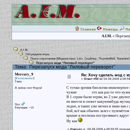
Главная
Помощь
П
A.I.M.
« Перезапу
A.I.M.
Обсуждаем игры
Поиск соратников
(Модераторы:
Lion
,
Снайпер
,
ThunderBird
,
Терапевт
Перезапуск мода "Лиловый переворот"
Тема:
Перезапуск мода "Лиловый переворот"
Mercury_9
Re: Хочу сделать мод с 
[
]
Я в опасности!
«
Ответ #50 от
04.08.2006 в 08:59
Гамос
С точки зрения биологии инженерное с
Я люблю этот Форум!
чужие это как раз то что нужно. Т
В 1 серии были черви, во 2 уже двуног
не внести в сюжет какуюнибудь мутац
Пол:
лодно, я таких уже мочил я знаю как 
Репутация: +10
бой, всё как обычно залез с пулемёто
крыше и неспеша постреливает, вдруг 
Ну как
«
Изменён в : 04.08.2006 в 08:59:55 польз