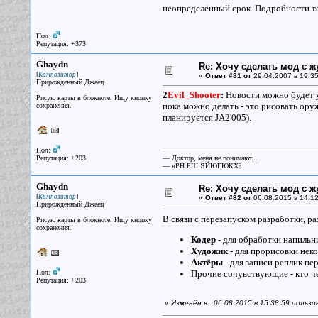
неопределённый срок. Подробности т
Пол:
Репутация: +373
Ghaydn
Re: Хочу сделать мод с 
[
]
Композитор
«
Ответ #81 от
29.04.2007 в 19:35
Прирожденный Джаец
2
Evil_Shooter
:
Новости можно будет уз
Рисую карты в блокноте. Ищу кнопку
пока можно делать - это рисовать ору
сохранения.
планируется JA2'005).
Пол:
Репутация: +203
— Доктор, меня не понимают...
— вРН БШ ЯЙЮГЮКХ?
Ghaydn
Re: Хочу сделать мод с 
[
]
Композитор
«
Ответ #82 от
06.08.2015 в 14:12
Прирожденный Джаец
В связи с перезапуском разработки, р
Рисую карты в блокноте. Ищу кнопку
сохранения.
Кодер
- для обработки напильн
Художнк
- для прорисовки нек
Актёры
- для записи реплик пе
Пол:
Прочие сочувствующие - кто ч
Репутация: +203
«
Изменён в : 06.08.2015 в 15:38:59 польз