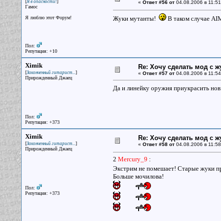
[
]
Я в опасности!
«
Ответ #56 от
04.08.2006 в 11:51
Гамос
Я люблю этот Форум!
Жуки мутанты!
В таком случае AI
Пол:
Репутация: +10
Ximik
Re: Хочу сделать мод с 
[
]
Законченный гитарист...
«
Ответ #57 от
04.08.2006 в 11:54
Прирожденный Джаец
Да и линейку оружия приукрасить но
Пол:
Репутация: +373
Ximik
Re: Хочу сделать мод с 
[
]
Законченный гитарист...
«
Ответ #58 от
04.08.2006 в 11:58
Прирожденный Джаец
2
Mercury_9
:
Экстрим не помешает! Старые жуки п
Больше мочилова!
Пол:
Репутация: +373