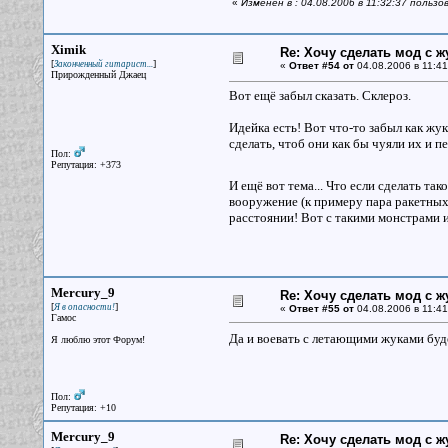
«
Изменён в : 04.08.2006 в 11:32:37 пользо
Ximik
Re: Хочу сделать мод с 
[
]
Законченный гитарист...
«
Ответ #54 от
04.08.2006 в 11:41
Прирожденный Джаец
Вот ещё забыл сказать. Склероз.
Идейка есть! Вот что-то забыл как жу
сделать, чтоб они как бы чуяли их и 
Пол:
Репутация: +373
И ещё вот тема... Что если сделать та
вооружение (к примеру пара ракетных
расстоянии! Вот с такими монстрами и
Mercury_9
Re: Хочу сделать мод с 
[
]
Я в опасности!
«
Ответ #55 от
04.08.2006 в 11:41
Гамос
Да и воевать с летающими жуками буд
Я люблю этот Форум!
Пол:
Репутация: +10
Mercury_9
Re: Хочу сделать мод с 