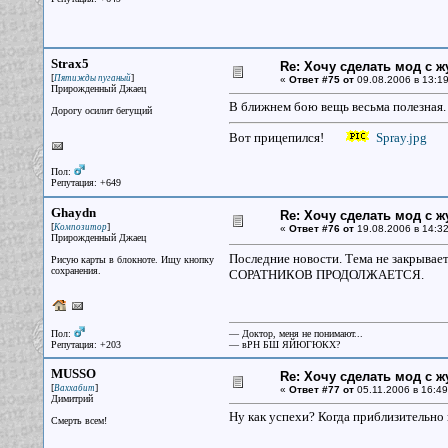
Strax5
Re: Хочу сделать мод с 
[
]
Пятижды пуганый
«
Ответ #75 от
09.08.2006 в 13:19
Прирожденный Джаец
В ближнем бою вещь весьма полезная. 
Дорогу осилит бегущий
Вот прицепился!
Spray.jpg
Пол:
Репутация: +649
Ghaydn
Re: Хочу сделать мод с 
[
]
Композитор
«
Ответ #76 от
19.08.2006 в 14:32
Прирожденный Джаец
Последние новости. Тема не закрывае
Рисую карты в блокноте. Ищу кнопку
сохранения.
СОРАТНИКОВ ПРОДОЛЖАЕТСЯ.
Пол:
— Доктор, меня не понимают...
Репутация: +203
— вРН БШ ЯЙЮГЮКХ?
MUSSO
Re: Хочу сделать мод с 
[
]
Ваххабит
«
Ответ #77 от
05.11.2006 в 16:49
Димитрий
Ну как успехи? Когда приблизительно
Смерть всем!