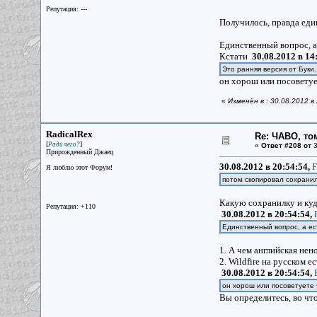
Репутация: ---
Получилось, правда еди
Единственный вопрос, а 
Кстати
30.08.2012 в 14
Это ранняя версия от Буки.
он хорош или посоветуе
«
Изменён в : 30.08.2012 в
RadicalRex
Re: ЧАВО, том
[
]
Ради чего?
«
Ответ #208 от
3
Прирожденный Джаец
30.08.2012 в 20:54:54,
F
Я люблю этот Форум!
потом скопировал сохрани
Какую сохранилку и ку
Репутация: +110
30.08.2012 в 20:54:54,
Единственный вопрос, а ест
1. А чем английская не
2. Wildfire на русском е
30.08.2012 в 20:54:54,
он хорош или посоветуете 
Вы определитесь, во что