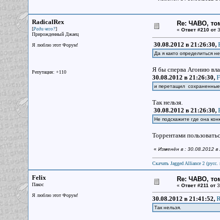
RadicalRex
Re: ЧАВО, том
[
]
Ради чего?
«
Ответ #210 от
3
Прирожденный Джаец
30.08.2012 в 21:26:30,
Я люблю этот Форум!
Да я както определиться н
Я бы сперва Агонию влас
Репутация: +110
30.08.2012 в 21:26:30,
F
и перетащил сохраненные и
Так нельзя.
30.08.2012 в 21:26:30,
Не подскажите где она конк
Торрентами пользоватьс
«
Изменён в : 30.08.2012 в
Скачать Jagged Alliance 2 (русс. 
Felix
Re: ЧАВО, том
Пакос
«
Ответ #211 от
3
Я люблю этот Форум!
30.08.2012 в 21:41:52,
R
Так нельзя.