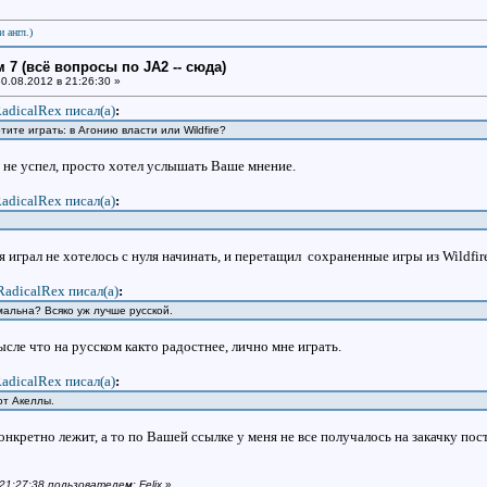
и англ.)
 7 (всё вопросы по JA2 -- сюда)
0.08.2012 в 21:26:30 »
adicalRex писал(a)
:
тите играть: в Агонию власти или Wildfire?
я не успел, просто хотел услышать Ваше мнение.
adicalRex писал(a)
:
мя играл не хотелось с нуля начинать, и перетащил сохраненные игры из Wildfi
RadicalRex писал(a)
:
мальна? Всяко уж лучше русской.
мысле что на русском както радостнее, лично мне играть.
adicalRex писал(a)
:
 от Акеллы.
онкретно лежит, а то по Вашей ссылке у меня не все получалось на закачку пос
 21:27:38 пользователем: Felix
»