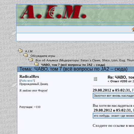
A.I.M.
Обсуждаем игры
Все об Альянсе
(Модераторы:
Satan`s Claws
,
Shico
,
Lion
,
Eug
,
Thun
ЧАВО, том 7 (всё вопросы по JA2 -- сюда)
Тема:
ЧАВО, том 7 (всё вопросы по JA2 -- сюда)
RadicalRex
Re: ЧАВО, том
[
]
Ради чего?
«
Ответ #200 от
2
Прирожденный Джаец
29.08.2012 в 05:02:31,
F
Я люблю этот Форум!
Захотел вот вновь наслади
Вы хотели насладиться
Репутация: +110
29.08.2012 в 05:02:31,
кто нибудь знает где можн
Сходите по ссылке в мо