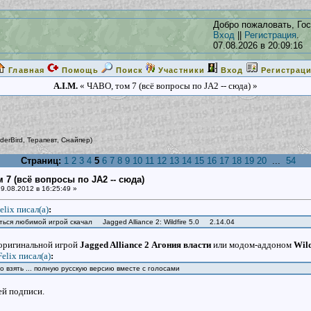
Добро пожаловать, Гос
Вход
||
Регистрация
.
07.08.2026 в 20:09:16
Главная
Помощь
Поиск
Участники
Вход
Регистрац
A.I.M.
« ЧАВО, том 7 (всё вопросы по JA2 -- сюда) »
derBird
,
Терапевт
,
Снайпер
)
Страниц:
1
2
3
4
5
6
7
8
9
10
11
12
13
14
15
16
17
18
19
20
...
54
 7 (всё вопросы по JA2 -- сюда)
9.08.2012 в 16:25:49 »
elix писал(a)
:
ться любимой игрой скачал Jagged Alliance 2: Wildfire 5.0 2.14.04
 оригинальной игрой
Jagged Alliance 2 Агония власти
или модом-аддоном
Wild
Felix писал(a)
:
о взять ... полную русскую версию вместе с голосами
ей подписи.