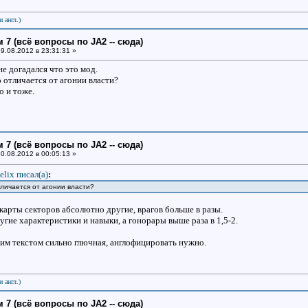
и англ.)
 7 (всё вопросы по JA2 -- сюда)
9.08.2012 в 23:31:31 »
 не догадался что это мод.
 отличается от агонии власти?
 и тоже.
 7 (всё вопросы по JA2 -- сюда)
0.08.2012 в 00:05:13 »
elix писал(a)
:
личается от агонии власти?
карты секторов абсолютно другие, врагов больше в разы.
гие характеристики и навыки, а гонорары выше раза в 1,5-2.
ким текстом сильно глючная, англофицировать нужно.
и англ.)
 7 (всё вопросы по JA2 -- сюда)