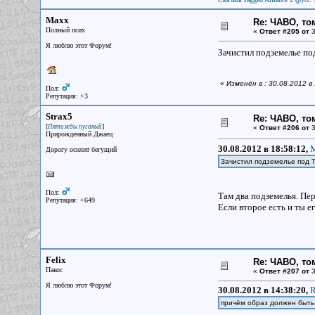
Maxx
Re: ЧАВО, том
Полный псих
«
Ответ #205 от
3
Я люблю этот Форум!
Зачистил подземелье по
«
Изменён в : 30.08.2012 в
Пол:
Репутация: +3
Strax5
Re: ЧАВО, том
[
]
Пятижды пуганый
«
Ответ #206 от
3
Прирожденный Джаец
30.08.2012 в 18:58:12,
M
Дорогу осилит бегущий
Зачистил подземелье под Т
Пол:
Там два подземелья. Пер
Репутация: +649
Если второе есть и ты е
Felix
Re: ЧАВО, том
Пакос
«
Ответ #207 от
3
Я люблю этот Форум!
30.08.2012 в 14:38:20,
R
причём образ должен быть 