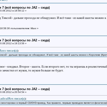
 7 (всё вопросы по JA2 -- сюда)
0.08.2012 в 18:58:12 »
д Тиксой - дальше прохода не обнаружил. И всё-таки - из какой шахты можно к
 18:58:36 пользователем: Maxx
»
 7 (всё вопросы по JA2 -- сюда)
0.08.2012 в 19:13:56 »
axx писал(a)
:
иксой - дальше прохода не обнаружил. И всё-таки - из какой шахты можно к Королеве (Кре
вое - плодвал. Второе - шахта. Если второго нет, то ты играешь в реалистичны
го зачистил от жуков, то жуков больше не будет.
 7 (всё вопросы по JA2 -- сюда)
0.08.2012 в 20:54:54 »
adicalRex писал(a)
:
смонтирован в первый CD/DVD-привод. Как правило, первым приводом является физически