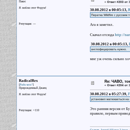
Пакос
«
Ответ #203 от
3
Я люблю этот Форум!
30.08.2012 в 00:05:13,
R
Пиратка Wildfire с русским
Репутация: ---
Ага я заметил..
Скачал отсюда
http://n
30.08.2012 в 00:05:13,
англофицировать нужно.
мне уж очень сильно хоч
RadicalRex
Re: ЧАВО, том
[
]
Ради чего?
«
Ответ #204 от
3
Прирожденный Джаец
30.08.2012 в 05:27:39,
F
Я люблю этот Форум!
установил матюкаеться на 
Это ранняя версия от Б
Репутация: +110
правило, первым привод
Скачать Jagged Alliance 2 (русс. 