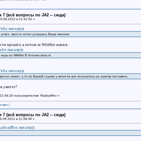
 7 (всё вопросы по JA2 -- сюда)
0.08.2012 в 21:41:52 »
Felix писал(a)
:
е успел, просто хотел услышать Ваше мнение.
ти прошёл, а потом за Wildfire взялся.
elix писал(a)
:
гры из Wildfire В Агонию власти
Felix писал(a)
:
ретно лежит, а то по Вашей ссылке у меня не все получалось на закачку поставить.
я умеете?
 21:44:26 пользователем: RadicalRex
»
и англ.)
 7 (всё вопросы по JA2 -- сюда)
0.08.2012 в 21:58:39 »
adicalRex писал(a)
: