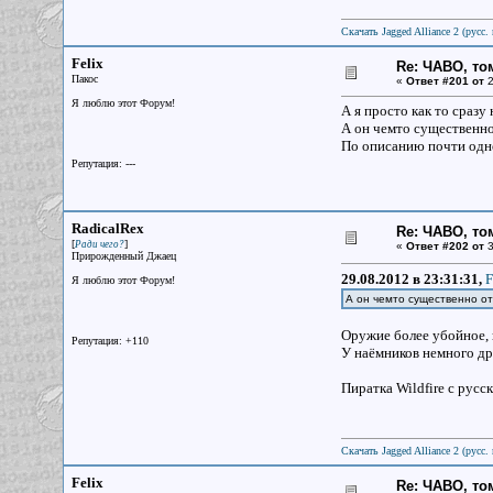
Скачать Jagged Alliance 2 (русс. 
Felix
Re: ЧАВО, том
Пакос
«
Ответ #201 от
2
Я люблю этот Форум!
А я просто как то сразу
А он чемто существенно
По описанию почти одно
Репутация: ---
RadicalRex
Re: ЧАВО, том
[
]
Ради чего?
«
Ответ #202 от
3
Прирожденный Джаец
29.08.2012 в 23:31:31,
F
Я люблю этот Форум!
А он чемто существенно от
Оружие более убойное, 
Репутация: +110
У наёмников немного дру
Пиратка Wildfire с русс
Скачать Jagged Alliance 2 (русс. 
Felix
Re: ЧАВО, том