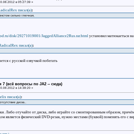
0.08.2012 в 05:27:39 »
adicalRex писал(a)
:
 текстом сильно глючная,
arod.ru/disk/29271019001/JaggedAlliance2Rus.rar.html
установил матюкаеться на 
RadicalRex писал(a)
:
ется с русской озвучкой побегать
 7 (всё вопросы по JA2 -- сюда)
0.08.2012 в 14:38:20 »
elix писал(a)
:
отсутствие диска..
уки. Либо отучайте от диска, либо играйте со смонтированным образом, прич
ом является физический DVD-резак, нужно местами (буквой) поменять его с 
и англ.)