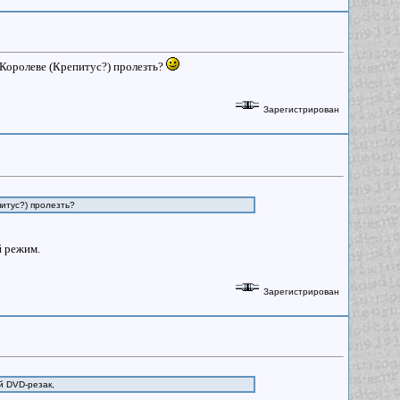
 Королеве (Крепитус?) пролезть?
Зарегистрирован
питус?) пролезть?
й режим.
Зарегистрирован
й DVD-резак,