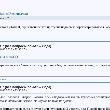
RadicalRex писал(a)
:
умеете?
 стоит µTorrent, единственное что протупил надо было зарегистрироваться на
 7 (всё вопросы по JA2 -- сюда)
0.08.2012 в 22:38:17 »
elix писал(a)
:
временем куча багов, вплоть до порчи сейва, соответственно время, потрачен
и англ.)
 7 (всё вопросы по JA2 -- сюда)
0.08.2012 в 23:38:06 »
рвое - плодвал. Второе - шахта. Если второго нет, то ты играешь в реалист
его зачистил от жуков, то жуков больше не будет.
фантастический, т.к. и жуки были (тупиковый 3 уровень под Тиксой, ниже Шен