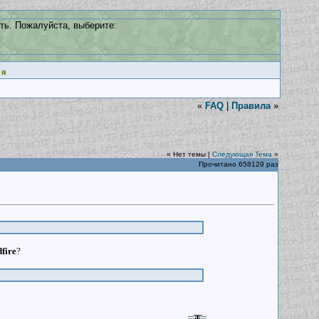
ть. Пожалуйста, выберите:
ия
«
FAQ
|
Правила
»
« Нет темы |
Следующая Тема
»
Прочитано 658129 раз
fire
?