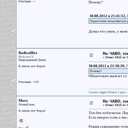
Репутация: ---
Почему?
30.08.2012 в 21:41:52,
Торрентами пользоваться 
Думал что умею, у меня
RadicalRex
Re: ЧАВО, том
[
]
Ради чего?
«
Ответ #212 от
3
Прирожденный Джаец
30.08.2012 в 21:58:39,
F
Я люблю этот Форум!
Почему?
Обязательно вылезет со 
Репутация: +110
Скачать Jagged Alliance 2 (русс. 
Maxx
Re: ЧАВО, том
Полный псих
«
Ответ #213 от
3
Я люблю этот Форум!
Там два подземелья. Пе
Если второе есть и ты 
Режим совершенно точно 