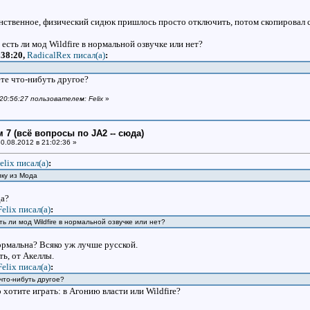
нственное, физический сидюк пришлось просто отключить, потом скопировал со
есть ли мод Wildfire в нормальной озвучке или нет?
:38:20,
RadicalRex писал(a)
:
те что-нибуть другое?
 20:56:27 пользователем: Felix
»
 7 (всё вопросы по JA2 -- сюда)
0.08.2012 в 21:02:36 »
elix писал(a)
:
лку из Мода
да?
Felix писал(a)
:
ь ли мод Wildfire в нормальной озвучке или нет?
нормальна? Всяко уж лучше русской.
сть, от Акеллы.
Felix писал(a)
:
что-нибуть другое?
 хотите играть: в Агонию власти или Wildfire?