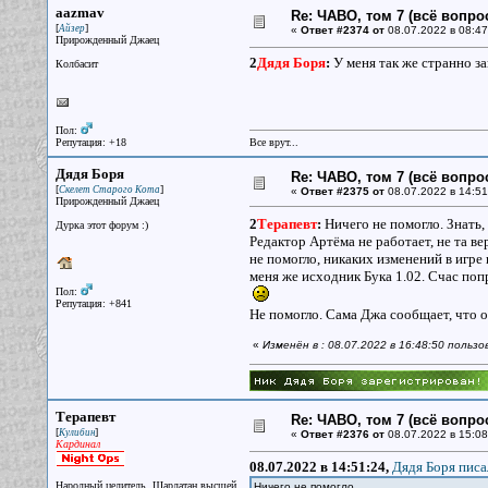
aazmav
Re: ЧАВО, том 7 (всё вопро
[
]
Айзер
«
Ответ #2374 от
08.07.2022 в 08:47
Прирожденный Джаец
2
Дядя Боря
:
У меня так же странно за
Колбасит
Пол:
Репутация: +18
Все врут...
Дядя Боря
Re: ЧАВО, том 7 (всё вопро
[
]
Скелет Старого Кота
«
Ответ #2375 от
08.07.2022 в 14:51
Прирожденный Джаец
2
Терапевт
:
Ничего не помогло. Знать,
Дурка этот форум :)
Редактор Артёма не работает, не та ве
не помогло, никаких изменений в игре
меня же исходник Бука 1.02. Счас по
Пол:
Репутация: +841
Не помогло. Сама Джа сообщает, что о
«
Изменён в : 08.07.2022 в 16:48:50 польз
Терапевт
Re: ЧАВО, том 7 (всё вопро
[
]
Кулибин
«
Ответ #2376 от
08.07.2022 в 15:08
Кардинал
08.07.2022 в 14:51:24,
Дядя Боря писа
Народный целитель. Шарлатан высшей
Ничего не помогло.