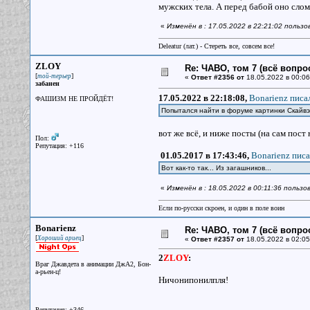
мужских тела. А перед бабой оно слома
«
Изменён в : 17.05.2022 в 22:21:02 польз
Deleatur (лат.) - Стереть все, совсем все!
ZLOY
Re: ЧАВО, том 7 (всё вопро
[
]
той-терьер
«
Ответ #2356 от
18.05.2022 в 00:06
забанен
17.05.2022 в 22:18:08,
Bonarienz писал
ФАШИЗМ НЕ ПРОЙДЁТ!
Попытался найти в форуме картинки Скайвэ
вот же всё, и ниже посты (на сам пост 
Пол:
Репутация: +116
01.05.2017 в 17:43:46,
Bonarienz писа
Вот как-то так... Из загашников...
«
Изменён в : 18.05.2022 в 00:11:36 польз
Если по-русски скроен, и один в поле воин
Bonarienz
Re: ЧАВО, том 7 (всё вопро
[
]
Хороший ариец
«
Ответ #2357 от
18.05.2022 в 02:05
2
ZLOY
:
Враг Джавдета в анимации ДжА2, Бон-
а-рьен-ц!
Ничонипонилпля!
Репутация: +346