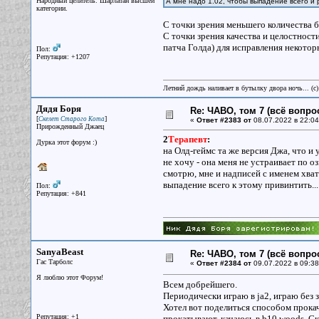
Народный целитель. Шарлатан высшей
А мне надо 1.02, чтобы выпадение всего и
категории.
С точки зрения меньшего количества ба
С точки зрения качества и целостност
патча Голда) для исправления некотор
Пол:
Репутация: +1207
Летний дождь наливает в бутылку двора ночь... (с
Дядя Боря
Re: ЧАВО, том 7 (всё вопро
[
]
Скелет Старого Кота
«
Ответ #2383 от
08.07.2022 в 22:04
Прирожденный Джаец
2
Терапевт
:
Дурка этот форум :)
на Олд-геймс та же версия Джа, что и у
не хочу - она меня не устраивает по о
смотрю, мне и надписей с именем хвата
выпадение всего к этому привинтить...
Пол:
Репутация: +841
SanyaBeast
Re: ЧАВО, том 7 (всё вопро
Гас Тарболс
«
Ответ #2384 от
09.07.2022 в 09:38
Я люблю этот Форум!
Всем добрейшего.
Периодически играю в ja2, играю без з
Хотел вот поделиться способом прокачк
Репутация: +1
прокатывают, качаюсь в b10 woods. Ск