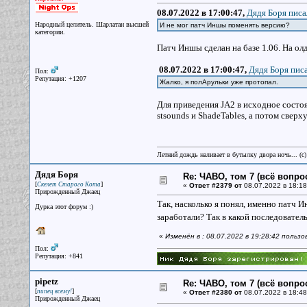
08.07.2022 в 17:00:47,
Дядя Боря писа
Народный целитель. Шарлатан высшей
И не мог патч Иншы поменять версию?
категории.
Патч Иншы сделан на базе 1.06. На ол
08.07.2022 в 17:00:47,
Дядя Боря писа
Пол:
Репутация: +1207
Жалко, я полАрульки уже протопал.
Для приведения JA2 в исходное состоя
stsounds и ShadeTables, а потом свер
Летний дождь наливает в бутылку двора ночь... (с
Дядя Боря
Re: ЧАВО, том 7 (всё вопро
[
]
Скелет Старого Кота
«
Ответ #2379 от
08.07.2022 в 18:18
Прирожденный Джаец
Так, насколько я понял, именно патч 
Дурка этот форум :)
заработали? Так в какой последовател
«
Изменён в : 08.07.2022 в 19:28:42 польз
Пол:
Репутация: +841
pipetz
Re: ЧАВО, том 7 (всё вопро
[
]
пипец всему!
«
Ответ #2380 от
08.07.2022 в 18:48
Прирожденный Джаец