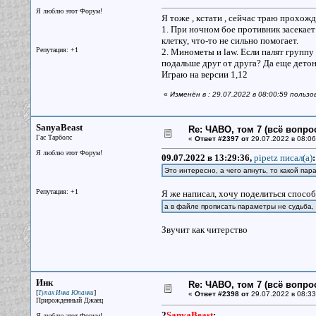
Я люблю этот Форум!
Я тоже , кстати , сейчас траю прохожде
1. При ночном бое противник засекает
клетку, что-то не сильно помогает.
Репутация: +1
2. Минометы и law. Если палят группу
подальше друг от друга? Да еще детони
Играю на версии 1,12
«
Изменён в : 29.07.2022 в 08:00:59 польз
SanyaBeast
Re: ЧАВО, том 7 (всё вопро
Гас Тарболс
«
Ответ #2397 от
29.07.2022 в 08:06
Я люблю этот Форум!
09.07.2022 в 13:29:36,
pipetz писал(a)
:
Это интересно, а чего апнуть, то какой пар
Репутация: +1
Я же написал, хочу поделиться спос
а в файле прописать параметры не судьба,
Звучит как читерство
Инк
Re: ЧАВО, том 7 (всё вопро
[
]
Тупак Инка Юпанки
«
Ответ #2398 от
29.07.2022 в 08:33
Прирожденный Джаец
2
SanyaBeast
:
Я люблю этот Форум!