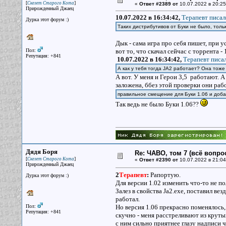
[
]
Скелет Старого Кота
«
Ответ #2389 от
10.07.2022 в 20:25
Прирожденный Джаец
10.07.2022 в 16:34:42,
Терапевт писал
Дурка этот форум :)
Таких дистрибутивов от Буки не было, толь
Дык - сама игра про себя пишет, при ус
Пол:
вот то, что скачал сейчас с торрента 
Репутация: +841
10.07.2022 в 16:34:42,
Терапевт писал
А как у тебя тогда JA2 работает? Она тоже
А вот. У меня и Герои 3,5 работают. 
заложена, ббез этой проверки они ра
правильное смещение для Буки 1.06 и доба
Так ведь не было Буки 1.06??
Дядя Боря
Re: ЧАВО, том 7 (всё вопро
[
]
Скелет Старого Кота
«
Ответ #2390 от
10.07.2022 в 21:04
Прирожденный Джаец
2
Терапевт
:
Рапортую.
Дурка этот форум :)
Для версии 1.02 изменить что-то не п
Залез в свойства Ja2.exe, поставил ве
работал.
Пол:
Но версия 1.06 прекрасно поменялось, и
Репутация: +841
скучно - меня расстреливают из круты
с ним сильно приятнее глазу надписи ч