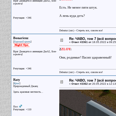
Враг Джавдета в анимации ДжА2, Бон-
а-рьен-ц!
Есть. Не менее пяти штук.
А лень куда деть?
Репутация: +346
Deleatur (лат.) - Стереть все, совсем все!
Bonarienz
Re: ЧАВО, том 7 (всё вопро
[
]
Хороший ариец
«
Ответ #2361 от
18.05.2022 в 09:25
2
ZLOY
:
Враг Джавдета в анимации ДжА2, Бон-
а-рьен-ц!
Они, родимые! Пасип здаравенный!
Репутация: +346
Deleatur (лат.) - Стереть все, совсем все!
Raty
Re: ЧАВО, том 7 (всё вопро
[
]
Крыс
«
Ответ #2362 от
20.05.2022 в 12:13
Прирожденный Джаец
Здесь красивая местность...
Пол:
Репутация: +110