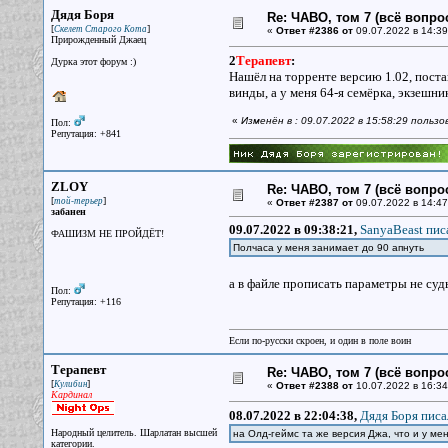
Дядя Боря
Re: ЧАВО, том 7 (всё вопро
[
]
Скелет Старого Кота
«
Ответ #2386 от
09.07.2022 в 14:39
Прирожденный Джаец
2
Терапевт
:
Дурка этот форум :)
Нашёл на торренте версию 1.02, постав
винды, а у меня 64-я семёрка, экзешни
«
Изменён в : 09.07.2022 в 15:58:29 польз
Пол:
Репутация: +841
ZLOY
Re: ЧАВО, том 7 (всё вопро
[
]
той-терьер
«
Ответ #2387 от
09.07.2022 в 14:47
забанен
09.07.2022 в 09:38:21,
SanyaBeast писа
ФАШИЗМ НЕ ПРОЙДЁТ!
Полчаса у меня занимает до 90 апнуть
а в файле прописать параметры не суд
Пол:
Репутация: +116
Если по-русски скроен, и один в поле воин
Терапевт
Re: ЧАВО, том 7 (всё вопро
[
]
Кулибин
«
Ответ #2388 от
10.07.2022 в 16:34
Кардинал
08.07.2022 в 22:04:38,
Дядя Боря писа
Народный целитель. Шарлатан высшей
на Олд-геймс та же версия Джа, что и у меня
категории.