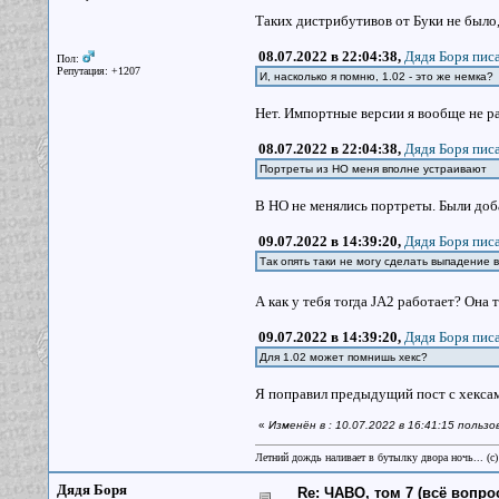
Таких дистрибутивов от Буки не было, 
08.07.2022 в 22:04:38,
Дядя Боря писа
Пол:
Репутация: +1207
И, насколько я помню, 1.02 - это же немка?
Нет. Импортные версии я вообще не р
08.07.2022 в 22:04:38,
Дядя Боря писа
Портреты из НО меня вполне устраивают
В НО не менялись портреты. Были доб
09.07.2022 в 14:39:20,
Дядя Боря писа
Так опять таки не могу сделать выпадение в
А как у тебя тогда JA2 работает? Она 
09.07.2022 в 14:39:20,
Дядя Боря писа
Для 1.02 может помнишь хекс?
Я поправил предыдущий пост с хексами
«
Изменён в : 10.07.2022 в 16:41:15 польз
Летний дождь наливает в бутылку двора ночь... (с
Дядя Боря
Re: ЧАВО, том 7 (всё вопро