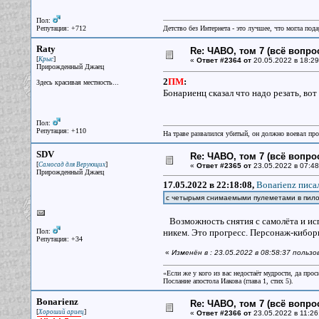
Пол:
Репутация: +712
Детство без Интернета - это лучшее, что могла под
Raty
Re: ЧАВО, том 7 (всё вопро
[
]
Крыс
«
Ответ #2364 от
20.05.2022 в 18:29
Прирожденный Джаец
2
ПМ
:
Здесь красивая местность...
Бонариенц сказал что надо резать, вот я
Пол:
Репутация: +110
На траве развалился убитый, он должно воевал прот
SDV
Re: ЧАВО, том 7 (всё вопро
[
]
Самосад для Верующих
«
Ответ #2365 от
23.05.2022 в 07:48
Прирожденный Джаец
17.05.2022 в 22:18:08,
Bonarienz писал
с четырьмя снимаемыми пулеметами в пил
Возможность снятия с самолёта и исп
Пол:
никем. Это прогресс. Персонаж-кибор
Репутация: +34
«
Изменён в : 23.05.2022 в 08:58:37 польз
«Если же у кого из вас недостаёт мудрости, да прос
Послание апостола Иакова (глава 1, стих 5).
Bonarienz
Re: ЧАВО, том 7 (всё вопро
[
]
Хороший ариец
«
Ответ #2366 от
23.05.2022 в 11:26