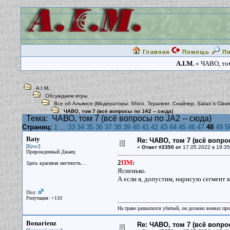
Главная
Помощь
П
A.I.M.
« ЧАВО, том
A.I.M.
Обсуждаем игры
Все об Альянсе
(Модераторы:
Shico
,
Терапевт
,
Снайпер
,
Satan`s Claw
ЧАВО, том 7 (всё вопросы по JA2 -- сюда)
Тема:
ЧАВО, том 7 (всё вопросы по JA2 -- сюда)
Страниц:
1
...
33
34
35
36
37
38
39
40
41
42
43
44
45
46
47
48
49
5
Raty
Re: ЧАВО, том 7 (всё вопро
[
]
Крыс
«
Ответ #2350 от
17.05.2022 в 19:35
Прирожденный Джаец
2
ПМ
:
Здесь красивая местность...
Ясненько.
А если я, допустим, нарисую сегмент 
Пол:
Репутация: +110
На траве развалился убитый, он должно воевал прот
Bonarienz
Re: ЧАВО, том 7 (всё вопро