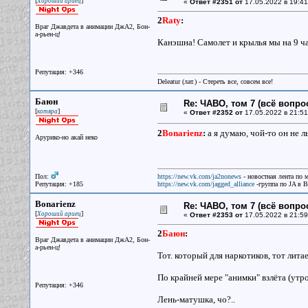
[
]
Хороший ариец
«
Ответ #2351 от
17.05.2022 в 19:41
2
Raty
:
Враг Джавдета в анимации ДжА2, Бон-
а-рьен-ц!
Канэшна! Самолет и крылья мы на 9 ча
Репутация: +346
Deleatur (лат.) - Стереть все, совсем все!
Баюн
Re: ЧАВО, том 7 (всё вопро
[
]
котяра
«
Ответ #2352 от
17.05.2022 в 21:51
2
Bonarienz
:
а я думаю, чой-то он не л
Арурико-но акай неко
Пол:
https://new.vk.com/ja2nonews
- новостная лента по 
Репутация: +185
https://new.vk.com/jagged_alliance
-группа по JA в 
Bonarienz
Re: ЧАВО, том 7 (всё вопро
[
]
Хороший ариец
«
Ответ #2353 от
17.05.2022 в 21:59
2
Баюн
:
Враг Джавдета в анимации ДжА2, Бон-
а-рьен-ц!
Тот. который для наркотиков, тот литае
По крайней мере "анимки" взлёта (утро
Репутация: +346
Лень-матушка, чо?..