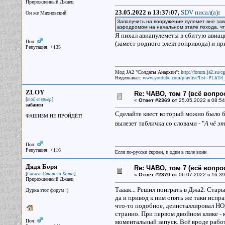
Прирожденный Джаец
23.05.2022 в 13:37:07,
SDV писал(a)
:
Он же Махновский
Заполучить на вооружение пулемет вне зави
аэродромом на начальном этапе похода. ч
Я пихал авиапулеметы в сбитую авиа
Пол:
(замест родного электропривода) и при
Репутация: +135
Мод JA2 "Солдаты Анархии":
http://forum.ja2.su/
Видеоканал:
www.youtube.com/playlist?list=PLfi
ZLOY
Re: ЧАВО, том 7 (всё вопро
[
]
той-терьер
«
Ответ #2369 от
25.05.2022 в 08:54
забанен
Сделайте квест который можно было бы
ФАШИЗМ НЕ ПРОЙДЁТ!
вылезет табличка со словами - "
А чё э
Пол:
Репутация: +116
Если по-русски скроен, и один в поле воин
Дядя Боря
Re: ЧАВО, том 7 (всё вопро
[
]
Скелет Старого Кота
«
Ответ #2370 от
06.07.2022 в 16:39
Прирожденный Джаец
Тааак... Решил поиграть в Джа2. Стары
Дурка этот форум :)
да и привод к ним опять же таки испр
что-то подобное, деинсталлировал НО,
странно. При первом двойном клике - кр
Пол:
моментальный запуск. Всё вроде работ