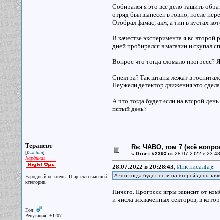
Собирался я это все дело тащить обра
отряд был вынесен в говно, после пер
Отобрал фамас, акм, а тип в кустах к
В качестве эксперимента я во второй 
дней пробирался в магазин и скупал с
Вопрос что тогда сломало прогресс? Я
Спектра? Так штаны лежат в госпитал
Неужели детектор движения это сдела
А что тогда будет если на второй день
пятый день?
Терапевт
Re: ЧАВО, том 7 (всё вопро
[
]
Кулибин
«
Ответ #2393 от
28.07.2022 в 23:48
Кардинал
28.07.2022 в 20:28:43,
Инк писал(a)
:
А что тогда будет если на второй день зая
Народный целитель. Шарлатан высшей
категории.
Ничего. Прогресс игры зависит от комб
и числа захваченных секторов, в кото
Пол:
Репутация: +1207