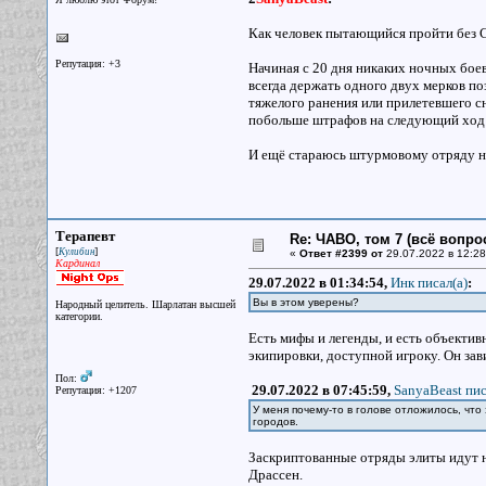
Как человек пытающийся пройти без С
Репутация: +3
Начиная с 20 дня никаких ночных бое
всегда держать одного двух мерков по
тяжелого ранения или прилетевшего сн
побольше штрафов на следующий ход 
И ещё стараюсь штурмовому отряду не
Терапевт
Re: ЧАВО, том 7 (всё вопро
[
]
Кулибин
«
Ответ #2399 от
29.07.2022 в 12:28
Кардинал
29.07.2022 в 01:34:54,
Инк писал(a)
:
Вы в этом уверены?
Народный целитель. Шарлатан высшей
категории.
Есть мифы и легенды, и есть объектив
экипировки, доступной игроку. Он зав
Пол:
29.07.2022 в 07:45:59,
SanyaBeast пис
Репутация: +1207
У меня почему-то в голове отложилось, чт
городов.
Заскриптованные отряды элиты идут н
Драссен.