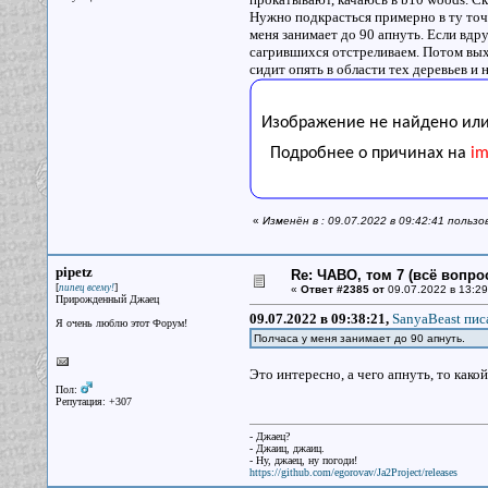
Нужно подкрасться примерно в ту точк
меня занимает до 90 апнуть. Если вдру
сагрившихся отстреливаем. Потом вых
сидит опять в области тех деревьев и н
«
Изменён в : 09.07.2022 в 09:42:41 польз
pipetz
Re: ЧАВО, том 7 (всё вопро
[
]
пипец всему!
«
Ответ #2385 от
09.07.2022 в 13:29
Прирожденный Джаец
09.07.2022 в 09:38:21,
SanyaBeast писа
Я очень люблю этот Форум!
Полчаса у меня занимает до 90 апнуть.
Это интересно, а чего апнуть, то како
Пол:
Репутация: +307
- Джаец?
- Джаиц, джаиц.
- Ну, джаец, ну погоди!
https://github.com/egorovav/Ja2Project/releases