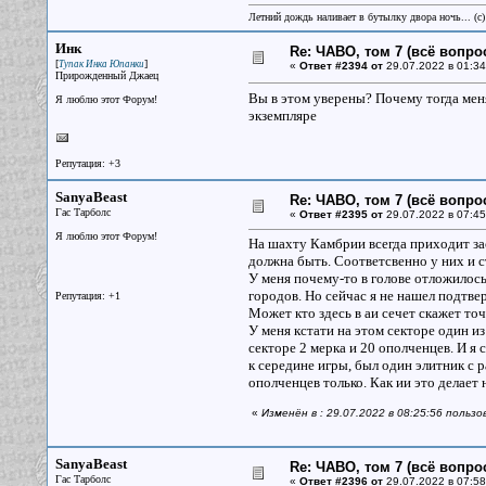
Летний дождь наливает в бутылку двора ночь... (с
Инк
Re: ЧАВО, том 7 (всё вопро
[
]
Тупак Инка Юпанки
«
Ответ #2394 от
29.07.2022 в 01:34
Прирожденный Джаец
Вы в этом уверены? Почему тогда меня
Я люблю этот Форум!
экземпляре
Репутация: +3
SanyaBeast
Re: ЧАВО, том 7 (всё вопро
Гас Тарболс
«
Ответ #2395 от
29.07.2022 в 07:45
Я люблю этот Форум!
На шахту Камбрии всегда приходит за
должна быть. Соответсвенно у них и 
У меня почему-то в голове отложилось
городов. Но сейчас я не нашел подтве
Репутация: +1
Может кто здесь в аи сечет скажет точ
У меня кстати на этом секторе один из
секторе 2 мерка и 20 ополченцев. И я 
к середине игры, был один элитник с р
ополченцев только. Как ии это делает 
«
Изменён в : 29.07.2022 в 08:25:56 польз
SanyaBeast
Re: ЧАВО, том 7 (всё вопро
Гас Тарболс
«
Ответ #2396 от
29.07.2022 в 07:58