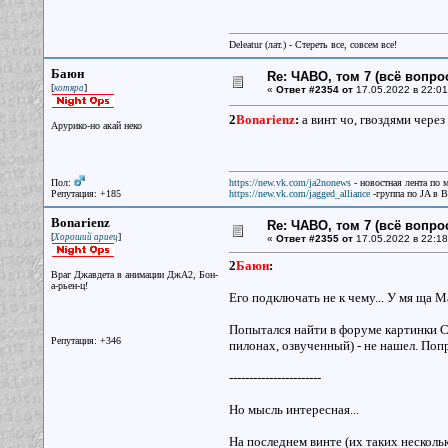
Deleatur (лат.) - Стереть все, совсем все!
Баюн
Re: ЧАВО, том 7 (всё вопро
[
]
котяра
«
Ответ #2354 от
17.05.2022 в 22:01
2
Bonarienz
:
а винт чо, гвоздями через
Арурико-но акай неко
Пол:
https://new.vk.com/ja2nonews
- новостная лента по 
Репутация: +185
https://new.vk.com/jagged_alliance
-группа по JA в 
Bonarienz
Re: ЧАВО, том 7 (всё вопро
[
]
Хороший ариец
«
Ответ #2355 от
17.05.2022 в 22:18
2
Баюн
:
Враг Джавдета в анимации ДжА2, Бон-
а-рьен-ц!
Его подключать не к чему... У мя ща М
Попытался найти в форуме картинки Ск
Репутация: +346
пилонах, озвученный) - не нашел. Попр
-----------------------
Но мысль интересная...
На последнем винте (их таких несколь