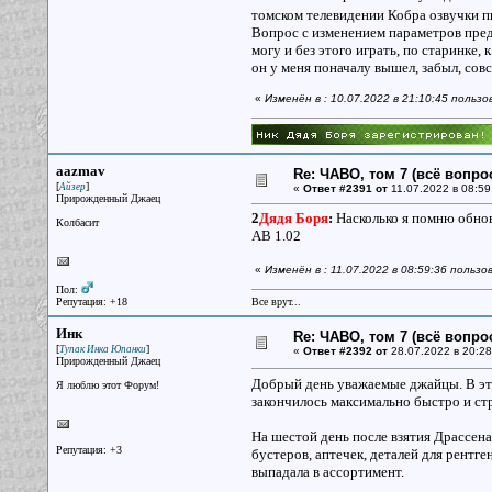
томском телевидении Кобра озвучки 
Вопрос с изменением параметров предм
могу и без этого играть, по старинке, 
он у меня поначалу вышел, забыл, совс
«
Изменён в : 10.07.2022 в 21:10:45 польз
aazmav
Re: ЧАВО, том 7 (всё вопро
[
]
Айзер
«
Ответ #2391 от
11.07.2022 в 08:59
Прирожденный Джаец
2
Дядя Боря
:
Насколько я помню обновл
Колбасит
АВ 1.02
«
Изменён в : 11.07.2022 в 08:59:36 польз
Пол:
Репутация: +18
Все врут...
Инк
Re: ЧАВО, том 7 (всё вопро
[
]
Тупак Инка Юпанки
«
Ответ #2392 от
28.07.2022 в 20:28
Прирожденный Джаец
Добрый день уважаемые джайцы. В этом
Я люблю этот Форум!
закончилось максимально быстро и ст
На шестой день после взятия Драссена 
Репутация: +3
бустеров, аптечек, деталей для рентг
выпадала в ассортимент.