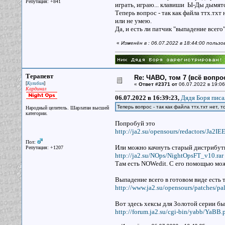
Репутация: +841
играть, играю... клавиши Ы-Ды дымятс
Теперь вопрос - так как файла ттх.тхт 
или не умею.
Да, и есть ли патчик "выпадение всего
«
Изменён в : 06.07.2022 в 18:44:00 польз
Терапевт
Re: ЧАВО, том 7 (всё вопро
[
]
Кулибин
«
Ответ #2371 от
06.07.2022 в 19:06
Кардинал
06.07.2022 в 16:39:23,
Дядя Боря писа
Теперь вопрос - так как файла ттх.тхт нет,
Народный целитель. Шарлатан высшей
категории.
Попробуй это
http://ja2.su/opensours/redactors/Ja2IEE
Пол:
Или можно качнуть старый дистрибут
Репутация: +1207
http://ja2.su/NOps/NightOpsFT_v10.rar
Там есть NOWedit. С его помощью мож
Выпадение всего в готовом виде есть 
http://www.ja2.su/opensours/patches/pal
Вот здесь хексы для Золотой серии бы
http://forum.ja2.su/cgi-bin/yabb/YaBB.p