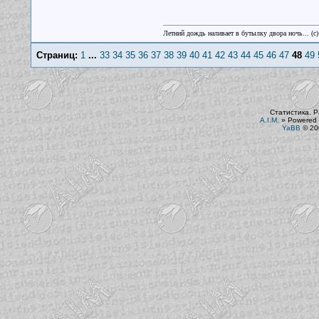
Летний дождь наливает в бутылку двора ночь... (с
Страниц:
1
...
33
34
35
36
37
38
39
40
41
42
43
44
45
46
47
48
49
Статистика. Р
A.I.M.
»
Powered 
YaBB
© 200