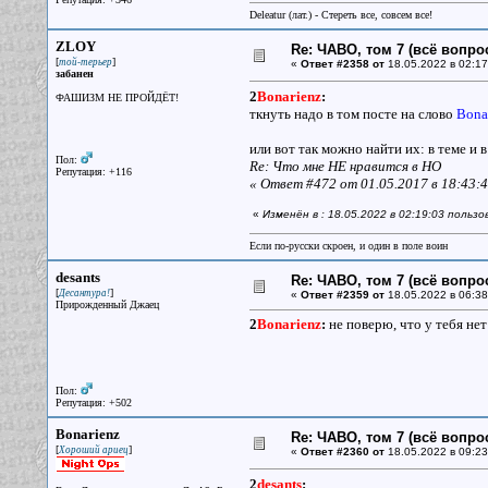
Deleatur (лат.) - Стереть все, совсем все!
ZLOY
Re: ЧАВО, том 7 (всё вопро
[
]
той-терьер
«
Ответ #2358 от
18.05.2022 в 02:17
забанен
2
Bonarienz
:
ФАШИЗМ НЕ ПРОЙДЁТ!
ткнуть надо в том посте на слово
Bonar
или вот так можно найти их: в теме и 
Пол:
Re: Что мне НЕ нравится в НО
Репутация: +116
« Ответ #472 от 01.05.2017 в 18:43:4
«
Изменён в : 18.05.2022 в 02:19:03 польз
Если по-русски скроен, и один в поле воин
desants
Re: ЧАВО, том 7 (всё вопро
[
]
Десантура!
«
Ответ #2359 от
18.05.2022 в 06:38
Прирожденный Джаец
2
Bonarienz
:
не поверю, что у тебя нет
Пол:
Репутация: +502
Bonarienz
Re: ЧАВО, том 7 (всё вопро
[
]
Хороший ариец
«
Ответ #2360 от
18.05.2022 в 09:23
2
desants
: