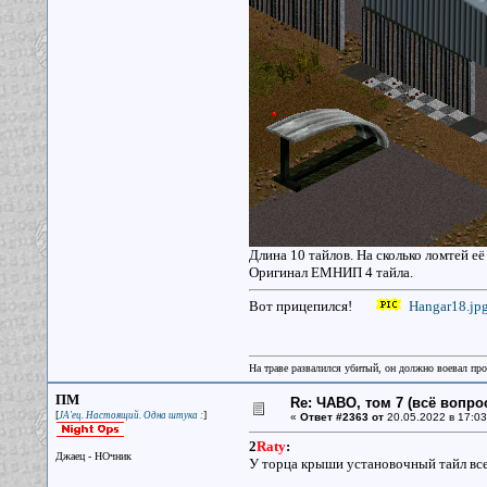
Длина 10 тайлов. На сколько ломтей её
Оригинал ЕМНИП 4 тайла.
Вот прицепился!
Hangar18.jp
На траве развалился убитый, он должно воевал прот
ПМ
Re: ЧАВО, том 7 (всё вопро
[
]
JA'ец. Настоящий. Одна штука :
«
Ответ #2363 от
20.05.2022 в 17:03
2
Raty
:
Джаец - НОчник
У торца крыши установочный тайл все