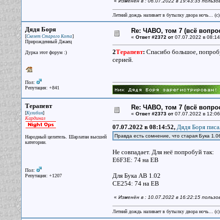
«
Изменён в : 06.07.2022 в 19:43:35 польз
Летний дождь наливает в бутылку двора ночь... (с
Дядя Боря
Re: ЧАВО, том 7 (всё вопро
[
]
Скелет Старого Кота
«
Ответ #2372 от
07.07.2022 в 08:14
Прирожденный Джаец
2
Терапевт
:
Спасибо большое, попробую
Дурка этот форум :)
серией.
Пол:
Репутация: +841
Терапевт
Re: ЧАВО, том 7 (всё вопро
[
]
Кулибин
«
Ответ #2373 от
07.07.2022 в 12:06
Кардинал
07.07.2022 в 08:14:52,
Дядя Боря писа
Правда есть сомнение, что старая Бука 1.0
Народный целитель. Шарлатан высшей
категории.
Не совпадает. Для неё попробуй так:
E6F3E: 74 на EB
Пол:
Для Бука АВ 1.02
Репутация: +1207
CE254: 74 на EB
«
Изменён в : 10.07.2022 в 16:22:15 польз
Летний дождь наливает в бутылку двора ночь... (с