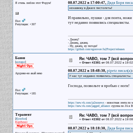
08.07.2022 в 17:00:47,
Дядя Боря писа
Я очень люблю этот Форум!
ненавижу в Джаге пистолеты!
И правильно, пушки - для понта, ножи
Пол:
тут недавно появились специалисты.
Репутация: +307
- Джаец?
- Джаиц, джаиц.
- Ну, джаец, ну погоди!
https://github.com/egorovav/Ja2Project/releases
Баюн
Re: ЧАВО, том 7 (всё вопро
[
]
котяра
«
Ответ #2381 от
08.07.2022 в 19:02
08.07.2022 в 18:48:30,
pipetz писал(a)
:
Арурико-но акай неко
У нас тут недавно появились специалисты.
Господа, позвольте я пробью с ноги!
Пол:
Репутация: +185
https://new.vk.com/ja2nonews
- новостная лента по 
https://new.vk.com/jagged_alliance
-группа по JA в 
Терапевт
Re: ЧАВО, том 7 (всё вопро
[
]
Кулибин
«
Ответ #2382 от
08.07.2022 в 19:08
Кардинал
08.07.2022 в 18:18:30,
Дядя Боря писа