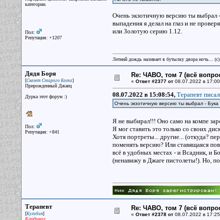
категории.
Очень экзотичную версию ты выбрал - 
выпадения я делал на глаз и не провер
или Золотую серию 1.12.
Пол:
Репутация: +1207
Летний дождь наливает в бутылку двора ночь... (с
Дядя Боря
Re: ЧАВО, том 7 (всё вопро
[
]
Скелет Старого Кота
«
Ответ #2377 от
08.07.2022 в 17:00
Прирожденный Джаец
08.07.2022 в 15:08:54,
Терапевт писал
Дурка этот форум :)
Очень экзотичную версию ты выбрал - Бука
Я не выбирал!!! Оно само на компе за
Пол:
Я мог ставить это только со своих дис
Репутация: +841
Хотя портреты... другие... (откуда? пе
поменять версию? Или ставящаяся пов
всё в удобных местах - и Всадник, и 
(ненавижу в Джаге пистолеты!). Но, по
Терапевт
Re: ЧАВО, том 7 (всё вопро
[
]
Кулибин
«
Ответ #2378 от
08.07.2022 в 17:25
Кардинал