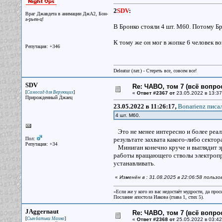
2
SDV
:
Враг Джавдета в анимации ДжА2, Бон-
а-рьен-ц!
В Бронко стояли 4 шт. М60. Потому Бр
К тому же он мог в жопке 6 человек воз
Репутация: +346
Deleatur (лат.) - Стереть все, совсем все!
SDV
Re: ЧАВО, том 7 (всё вопро
[
]
Самосад для Верующих
«
Ответ #2367 от
23.05.2022 в 13:37
Прирожденный Джаец
23.05.2022 в 11:26:17,
Bonarienz писал
4 шт. М60.
Это не менее интересно и более реали
Пол:
результате захвата какого-либо секто
Репутация: +34
Миниган конечно круче и выглядит зре
работы вращающего стволы электроприв
устанавливать.
«
Изменён в : 31.08.2025 в 22:06:58 польз
«Если же у кого из вас недостаёт мудрости, да прос
Послание апостола Иакова (глава 1, стих 5).
JAggernaut
Re: ЧАВО, том 7 (всё вопро
[
]
Сын батьки Махно
«
Ответ #2368 от
25.05.2022 в 03:42