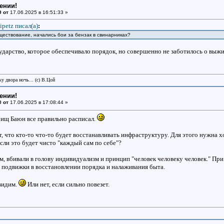
ении!
9 от
17.06.2025 в 16:51:33 »
ipetz писал(a)
:
ществование, начались бои за бензак в свинарниках?
ударство, которое обеспечивало порядок, но совершенно не заботилось о выж
у двора ночь... (с) В.Цой
ении!
0 от
17.06.2025 в 17:08:44 »
ищ Баюн все правильно расписал.
т, что кто-то что-то будет восстанавливать инфраструктуру. Для этого нужна хо
если это будет чисто "каждый сам по себе"?
, вбивали в голову индивидуализм и принцип "человек человеку человек." Пр
подвижки в восстановлении порядка и налаживания быта.
увидим.
Или нет, если сильно повезет.