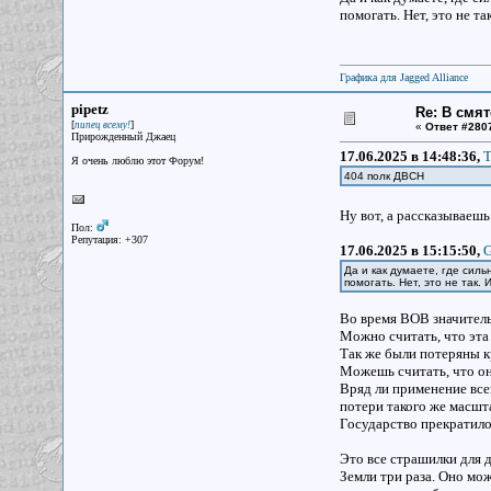
помогать. Нет, это не т
Графика для Jagged Alliance
pipetz
Re: В смят
[
]
пипец всему!
«
Ответ #280
Прирожденный Джаец
17.06.2025 в 14:48:36,
Т
Я очень люблю этот Форум!
404 полк ДВСН
Ну вот, а рассказываешь
Пол:
Репутация: +307
17.06.2025 в 15:15:50,
G
Да и как думаете, где сил
помогать. Нет, это не так
Во время ВОВ значител
Можно считать, что эта
Так же были потеряны кр
Можешь считать, что о
Вряд ли применение вс
потери такого же масшт
Государство прекратило
Это все страшилки для 
Земли три раза. Оно мож