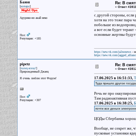
Баюн
Re: В смят
[
]
котяра
«
Ответ #2811
с другой стороны, если
Арурико-но акай неко
хотя на это тоже пара 
побольше из водопровода
а вот если будет теракт
основные жертвы будут 
Пол:
Репутация: +185
https://new.vk.com/ja2nonews
- н
https://new.vk.com/jagged_allianc
pipetz
Re: В смят
[
]
пипец всему!
«
Ответ #281
Прирожденный Джаец
17.06.2025 в 16:51:33,
Т
Я очень люблю этот Форум!
Туда пришло другое госуда
Речь не про оккупирова
Пол:
Там радиоактивная пус
Репутация: +307
17.06.2025 в 16:38:25,
Б
почти все деньги электронн
ЦОДы Сбербанка хорошо
Вообще, не секрет же, 
пусковые установки яде