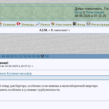
Добро пожаловать, Гос
Вход
||
Регистрация
.
08.08.2026 в 07:15:25
Главная
Помощь
Поиск
Участники
Вход
Регистрац
A.I.M.
« В смятении! »
7
48
49
50
51
52
53
54
55
56
57
58
ении!
0 от
16.06.2025 в 16:37:21 »
reen Eyesman писал(a)
:
 товар для бартера, особенно если живешь в малогаборитной квартире.
анить особенно в условиях турбулентности.