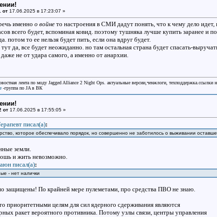
ении!
 от
17.06.2025 в 17:23:07 »
 речь именно
о войне
то настроения в СМИ дадут понять, что к чему дело идет, 
часов всего будет, вспоминая ковид. поэтому тушняка лучше купить заранее и 
. потом то ее нельзя будет пить, если она вдруг будет.
 - тут да, все будет неожиданно. но там остальная страна будет спасать-выручат
даже не от удара самого, а именно от анархии.
овостная лента по моду Jagged Alliance 2 Night Ops. актуальные версии,ченжлоги, техподдержка.ссылки 
e
-группа по JA в ВК
ении!
2 от
17.06.2025 в 17:55:05 »
ерапевт писал(a)
:
рство, которое обеспечивало порядок, но совершенно не заботилось о выживании оставше
нные земли.
тошь и жить невозможно.
аюн писал(a)
:
ые - нет налички
 защищены! По крайней мере пулеметами, про средства ПВО не знаю.
что приоритетными целям для сил ядерного сдерживания являются
рных ракет вероятного противника. Потому узлы связи, центры управления