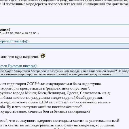
ак. И постоянные мародерства после землетрясений и наводнений это доказывае
ении!
7 от
17.06.2025 в 16:07:05 »
ерапевт писал(a)
:
 мне, что куда нацелено.
reen Eyesman писал(a)
:
ьнее будет бандитский беспредел: в разрушенном городе или в отдаленной глуши? Не надо 
. И постоянные мародерства после землетрясений и наводнений это доказывает.
ьная территория СССР была оккупирована и была недоступна.
 территория превратилась в "радиоактивную пустошь".
упные города Минск, Киев, Ленинград, Одесса, Севастополь и т. д.
ни были полностью разрушены в ходе ядерной бомбардировки.
его ядерного потенциала США по территории России может вызвать
аба. Ну и что наступил какой-то постапокалипсис?
 существование, начались бои за бензак в свинарниках?
детей, что совокупного ядерного потенциала хватит на уничтожение всей
ет и хватит, но это надо разметить всю сушу на квадраты, хорошенько