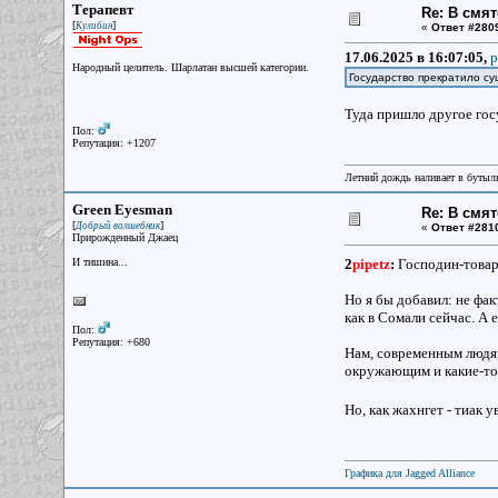
Терапевт
Re: В смят
[
]
Кулибин
«
Ответ #280
17.06.2025 в 16:07:05,
p
Народный целитель. Шарлатан высшей категории.
Государство прекратило су
Туда пришло другое гос
Пол:
Репутация: +1207
Летний дождь наливает в бутылк
Green Eyesman
Re: В смят
[
]
Добрый волшебник
«
Ответ #281
Прирожденный Джаец
И тишина...
2
pipetz
:
Господин-товар
Но я бы добавил: не фак
как в Сомали сейчас. А 
Пол:
Репутация: +680
Нам, современным людям
окружающим и какие-то 
Но, как жахнгет - тиак 
Графика для Jagged Alliance