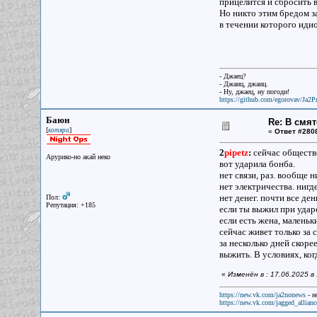
прицелится и сбросить 
Но никто этим бредом за
в течении которого идио
- Джаец?
- Джаиц, джаиц.
- Ну, джаец, ну погоди!
https://github.com/egorovav/Ja2Pr
Баюн
Re: В смят
[
]
котяра
«
Ответ #280
2
pipetz
:
сейчас обществ
Арурико-но акай неко
вот ударила бонба.
нет связи, раз. вообще н
нет электричества. нигде
нет денег. почти все де
Пол:
Репутация: +185
если ты выжил при ударе
если есть жена, маленьк
сейчас живет только за 
за несколько дней скоре
выжить. В условиях, ког
«
Изменён в : 17.06.2025 
https://new.vk.com/ja2nonews
- н
https://new.vk.com/jagged_allianc