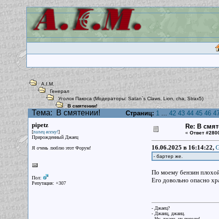
A.I.M.
Генерал
Уголок Пакоса
(Модераторы:
Satan`s Claws
,
Lion
,
cha
,
Strax5
)
В смятении!
Тема:
В смятении!
Страниц:
1
...
42
43
44
45
46
4
pipetz
Re: В смят
[
]
пипец всему!
«
Ответ #280
Прирожденный Джаец
16.06.2025 в 16:14:22,
G
Я очень люблю этот Форум!
- бартер же.
По моему бензин плохой
Пол:
Его довольно опасно хр
Репутация: +307
- Джаец?
- Джаиц, джаиц.
- Ну, джаец, ну погоди!