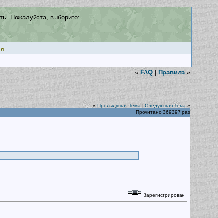
ть. Пожалуйста, выберите:
ия
«
FAQ
|
Правила
»
«
Предыдущая Тема
|
Следующая Тема
»
Прочитано 369397 раз
Зарегистрирован