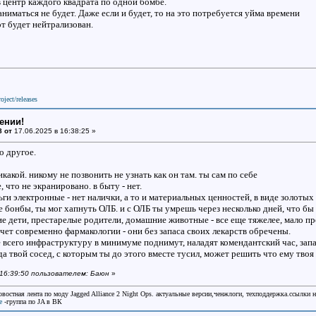
в центр каждого квадрата по одной бомбе.
ниматься не будет. Даже если и будет, то на это потребуется уйма времени
т будет нейтрализован.
oject/releases
ении!
8 от
17.06.2025 в 16:38:25 »
о другое.
икакой. никому не позвонить не узнать как он там. ты сам по себе
, что не экранировано. в быту - нет.
ньги электронные - нет налички, а то и материальных ценностей, в виде золотых
 бонбы, ты мог хапнуть ОЛБ. и с ОЛБ ты умрешь через несколько дней, что бы т
ие дети, престарелые родители, домашние животные - все еще тяжелее, мало пр
счет современно фармакологии - они без запаса своих лекарств обречены.
е всего инфраструктуру в минимуме поднимут, наладят комендантский час, запа
да твой сосед, с которым ты до этого вместе тусил, может решить что ему твоя
в 16:39:50 пользователем: Баюн
»
овостная лента по моду Jagged Alliance 2 Night Ops. актуальные версии,ченжлоги, техподдержка.ссылки 
e
-группа по JA в ВК