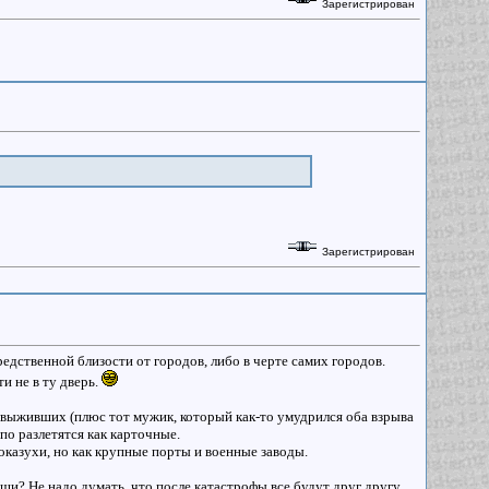
Зарегистрирован
Зарегистрирован
дственной близости от городов, либо в черте самих городов.
и не в ту дверь.
 выживших (плюс тот мужик, который как-то умудрился оба взрыва
по разлетятся как карточные.
показухи, но как крупные порты и военные заводы.
уши? Не надо думать, что после катастрофы все будут друг другу