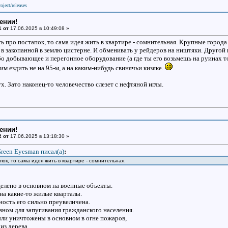
oject/releases
ении!
1 от
17.06.2025 в 10:49:08 »
ь про постапок, то сама идея жить в квартире - сомнительная. Крупные города 
в закопанной в землю цистерне. И обменивать у рейдеров на ништяки. Другой в
бо добывающее и перегонное оборудование (а где ты его возьмешь на руинах т
 ездить не на 95-м, а на каким-нибудь свинячьи кизяке.
. Зато наконец-то человечество слезет с нефтяной иглы.
ении!
2 от
17.06.2025 в 13:18:30 »
reen Eyesman писал(a)
:
пок, то сама идея жить в квартире - сомнительная.
елено в основном на военные объекты.
на какие-то жилые кварталы.
ность его сильно преувеличена.
вном для запугивания гражданского населения.
ыли уничтожены в основном в огне пожаров,
из дерева.