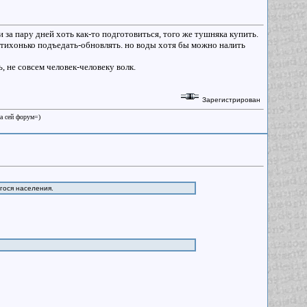
и за пару дней хоть как-то подготовиться, того же тушняка купить.
потихонько подъедать-обновлять. но воды хотя бы можно налить
ь, не совсем человек-человеку волк.
Зарегистрирован
на сей форум=)
гося населения.