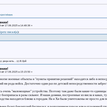
oject/releases
ении!
5 от
17.06.2025 в 14:48:36 »
ipetz писал(a)
:
у двора ночь... (с) В.Цой
ении!
6 от
17.06.2025 в 15:15:50 »
огие военные объекты и "пункты принятия решений" находятся либо в непосре
ий ни рода войск. Достаточно один раз по детской непосредственности забрест
сь очень "маломощные" устройства. Поэтому там даже были какие-то единицы
 боеприпасы в разы сильнее. И наши домики, построенные из висла и каках, ту
водства находятся близко к городам. На и Хи были уничтожены не просто для 
ильнее будет бандитский беспредел: в разрушенном городе или в отдаленной гл