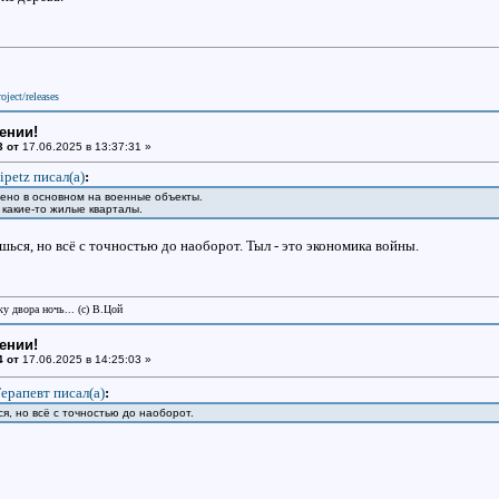
oject/releases
ении!
3 от
17.06.2025 в 13:37:31 »
ipetz писал(a)
:
ено в основном на военные объекты.
 какие-то жилые кварталы.
ься, но всё с точностью до наоборот. Тыл - это экономика войны.
у двора ночь... (с) В.Цой
ении!
4 от
17.06.2025 в 14:25:03 »
ерапевт писал(a)
:
я, но всё с точностью до наоборот.