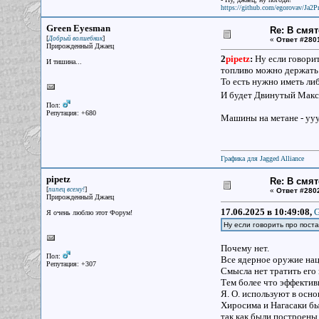
https://github.com/egorovav/Ja2Pr
Green Eyesman
Re: В смят
[
]
Добрый волшебник
«
Ответ #280
Прирожденный Джаец
2
pipetz
:
Ну если говорит
И тишина...
топливо можно держать 
То есть нужно иметь ли
И будет Двинутый Максим
Пол:
Репутация: +680
Машины на метане - ууух
Графика для Jagged Alliance
pipetz
Re: В смят
[
]
пипец всему!
«
Ответ #280
Прирожденный Джаец
17.06.2025 в 10:49:08,
G
Я очень люблю этот Форум!
Ну если говорить про поста
Почему нет.
Пол:
Все ядерное оружие нац
Репутация: +307
Смысла нет тратить его 
Тем более что эффектив
Я. О. используют в осно
Хиросима и Нагасаки б
так как были построены 