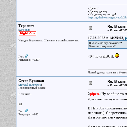
- Джаец?
- Джаиц, джаиц.
- Ну, джаец, ну погоди!
https://github.com/egorovav/Ja2Pr
Терапевт
Re: В смят
[
]
Кулибин
«
Ответ #280
17.06.2025 в 14:25:03,
p
Народный целитель. Шарлатан высшей категории.
В каком полку служили?
Звание, род войск?
404 полк ДВСН.
Пол:
Репутация: +1207
Летний дождь наливает в бутылк
Green Eyesman
Re: В смят
[
]
Добрый волшебник
«
Ответ #280
Прирожденный Джаец
2
pipetz
:
Ну вообще-то мн
И тишина...
Для этого не нужно зван
В На и Хи использовали
Пол:
пережить). Современные
Репутация: +680
Да и опять-таки - произ
Да и как думаете, где с