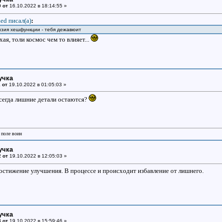
 от
16.10.2022 в 18:14:55 »
ed писал(a)
:
лизия хешфункции - тебя дежавюит
ая, толи космос чем то влияет...
учка
 от
19.10.2022 в 01:05:03 »
сегда лишние детали остаются?
 поле воин
учка
 от
19.10.2022 в 12:05:03 »
остижение улучшения. В процессе и происходит избавление от лишнего.
учка
 от
19.10.2022 в 15:59:46 »