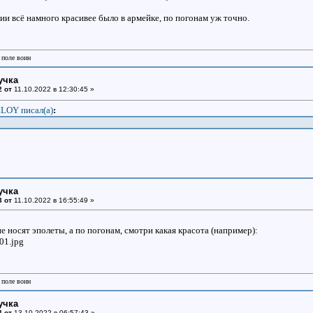
ссии всё намного красивее было в армейке, по погонам уж точно.
 поле воин
учка
2 от
11.10.2022 в 12:30:45 »
LOY писал(a)
:
учка
3 от
11.10.2022 в 16:55:49 »
е носят эполеты, а по погонам, смотри какая красота (например):
 поле воин
учка
4 от
13.10.2022 в 06:57:43 »