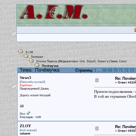
A.I.M.
Генерал
Уголок Пакоса
(Модераторы:
cha
,
Strax5
,
Satan`s Claws
,
Lion
)
Почёмучка
Тема:
Почёмучка
Страниц:
1
...
68
69
70
71
72
73
Strax5
Re: Почём
[
]
Пятижды пуганый
«
Ответ #410
Кардинал
Прирожденный Джаец
Причем подполковник - 
Дорогу осилит бегущий
В той же германии Oberl
Пол:
Репутация: +649
ZLOY
Re: Почём
[
]
той-терьер
«
Ответ #410
забанен