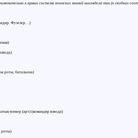
применительно к армии система воинских званий выглядела так (в скобках с
енадир. Фузелер…)
ения)
взвода)
а роты, батальона)
штык-юнкер (арт) (командир взвода)
 роты)