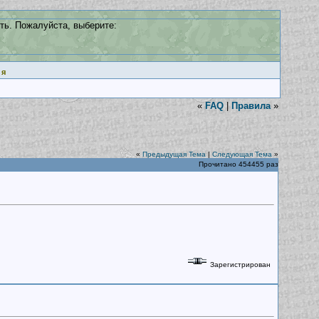
ть. Пожалуйста, выберите:
ия
«
FAQ
|
Правила
»
«
Предыдущая Тема
|
Следующая Тема
»
Прочитано 454455 раз
Зарегистрирован