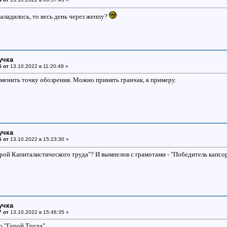
заладилось, то весь день через жеппу?
учка
5 от
13.10.2022 в 11:20:49 »
енить точку обозрения. Можно принять гранчак, к примеру.
учка
6 от
13.10.2022 в 15:23:30 »
ерой Капиталистического труда"? И вымпелов с грамотами - "Победитель капсо
учка
7 от
13.10.2022 в 15:46:35 »
о "Герой Труда".