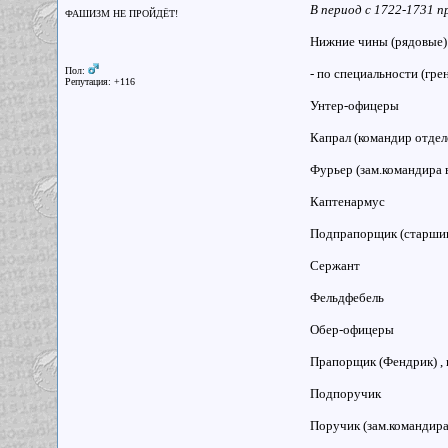
В период с 1722-1731 
ФАШИЗМ НЕ ПРОЙДЁТ!
Нижние чины (рядовые)
Пол:
- по специальности (гр
Репутация: +116
Унтер-офицеры
Капрал (командир отдел
Фурьер (зам.командира 
Каптенармус
Подпрапорщик (старшин
Сержант
Фельдфебель
Обер-офицеры
Прапорщик (Фендрик) , 
Подпоручик
Поручик (зам.командира