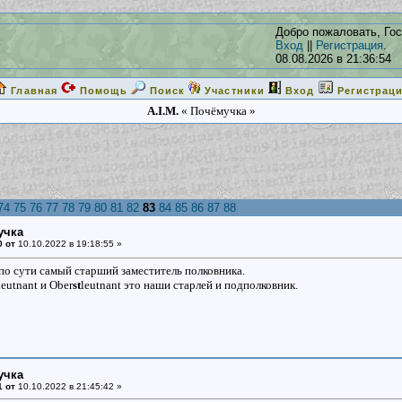
Добро пожаловать, Гос
Вход
||
Регистрация
.
08.08.2026 в 21:36:54
Главная
Помощь
Поиск
Участники
Вход
Регистрац
A.I.M.
« Почёмучка »
74
75
76
77
78
79
80
81
82
83
84
85
86
87
88
учка
0 от
10.10.2022 в 19:18:55 »
по сути самый старший заместитель полковника.
eutnant и Ober
st
leutnant это наши старлей и подполковник.
учка
1 от
10.10.2022 в 21:45:42 »