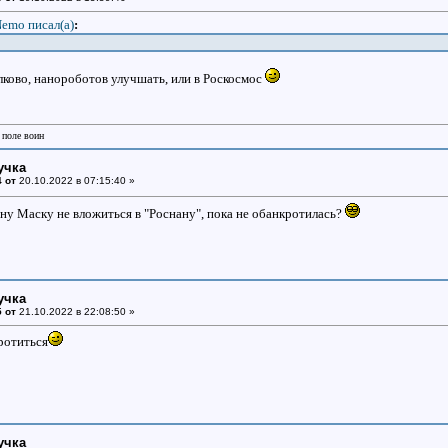
emo писал(a)
:
лково, нанороботов улучшать, или в Роскосмос
 поле воин
учка
 от
20.10.2022 в 07:15:40 »
у Маску не вложиться в "Роснану", пока не обанкротилась?
учка
 от
21.10.2022 в 22:08:50 »
ротиться
учка