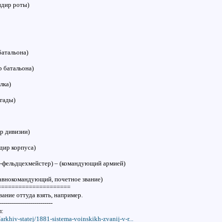
ндир роты)
батальона)
 батальона)
лка)
гады)
р дивизии)
дир корпуса)
л-фельдцехмейстер) – (командующий армией)
авнокомандующий, почетное звание)
=====================
ание оттуда взять, например.
---------------------------
л:
arkhiv-statej/1881-sistema-voinskikh-zvanij-v-r...