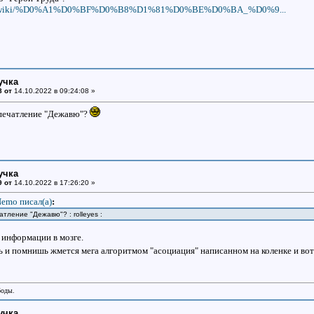
ia.org/wiki/%D0%A1%D0%BF%D0%B8%D1%81%D0%BE%D0%BA_%D0%9...
учка
8 от
14.10.2022 в 09:24:08 »
впечатление "Дежавю"?
учка
9 от
14.10.2022 в 17:26:20 »
emo писал(a)
:
атление "Дежавю"? : rolleyes :
информации в мозге.
шь и помнишь жмется мега алгоритмом "асоциация" написанном на коленке и во
боды.
учка