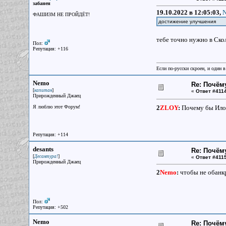
забанен
19.10.2022 в 12:05:03,
N
ФАШИЗМ НЕ ПРОЙДЁТ!
достижение улучшения
тебе точно нужно в Ско
Пол:
Репутация: +116
Если по-русски скроен, и один в
Nemo
Re: Почём
[
]
капитан
«
Ответ #4114
Прирожденный Джаец
Я люблю этот Форум!
2
ZLOY
:
Почему бы Илон
Репутация: +114
desants
Re: Почём
[
]
Десантура!
«
Ответ #4115
Прирожденный Джаец
2
Nemo
:
чтобы не обанк
Пол:
Репутация: +502
Nemo
Re: Почём