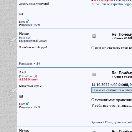
https://ru.wikiped
Дорогу осилит бегущий
Пол:
Репутация: +649
Nemo
Re: Почём
[
]
капитан
«
Ответ #410
Прирожденный Джаец
Я люблю этот Форум!
С чем же связано таки 
Репутация: +114
Zed
Re: Почём
[
]
SIG edition ;)
«
Ответ #410
A.I.M.Director
14.10.2022 в 09:24:08,
N
Была такая игра Z
С чем же связано таки впеч
С механизмом хранения 
Пол:
У тебя все что ты знае
Репутация: +533
Кровавый ГБист, душитель сво
Nemo
Re: Почём