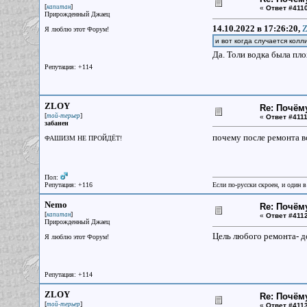
[
]
капитан
«
Ответ #4110
Прирожденный Джаец
14.10.2022 в 17:26:20,
Z
Я люблю этот Форум!
и вот когда случается кол
Да. Толи водка была плох
Репутация: +114
ZLOY
Re: Почём
[
]
той-терьер
«
Ответ #4111
забанен
почему после ремонта в
ФАШИЗМ НЕ ПРОЙДЁТ!
Пол:
Репутация: +116
Если по-русски скроен, и один в
Nemo
Re: Почём
[
]
капитан
«
Ответ #4112
Прирожденный Джаец
Цель любого ремонта- д
Я люблю этот Форум!
Репутация: +114
ZLOY
Re: Почём
[
]
той-терьер
«
Ответ #4113