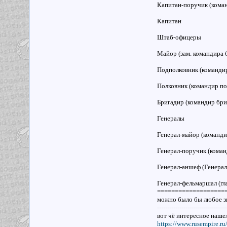
Капитан-поручик (кома
Капитан
Штаб-офицеры
Майор (зам. командира 
Подполковник (командир
Полковник (командир по
Бригадир (командир бри
Генералы
Генерал-майор (команди
Генерал-поручик (коман
Генерал-аншеф (Генера
Генерал-фельмаршал (гл
===================
можно было бы любое зв
----------------------------------
вот чё интересное наше
https://www.rusempire.ru/