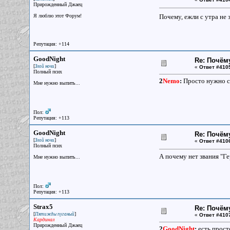
Прирожденный Джаец
Я люблю этот Форум!
Почему, ежли с утра не 
Репутация: +114
GoodNight
Re: Почём
[
]
Злой ночи
«
Ответ #410
Полный псих
2
Nemo
:
Просто нужно см
Мне нужно выпить...
Пол:
Репутация: +113
GoodNight
Re: Почём
[
]
Злой ночи
«
Ответ #410
Полный псих
А почему нет звания "Г
Мне нужно выпить...
Пол:
Репутация: +113
Strax5
Re: Почём
[
]
Пятижды пуганый
«
Ответ #410
Кардинал
Прирожденный Джаец
2
GoodNight
:
есть прост