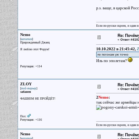
p.s. ваще, в царской Ро
Если по-русски скроен, и один в
Nemo
Re: Почём
[
]
капитан
«
Ответ #410
Прирожденный Джаец
10.10.2022 в 21:45:42,
Z
Я люблю этот Форум!
по погонам уж точно
Иль по эполетам?
Репутация: +114
ZLOY
Re: Почём
[
]
той-терьер
«
Ответ #410
забанен
2
Nemo
:
ФАШИЗМ НЕ ПРОЙДЁТ!
так сейчас же армейцы н
Пол:
Репутация: +116
Если по-русски скроен, и один в
Nemo
Re: Почём
[
]
капитан
«
Ответ #410