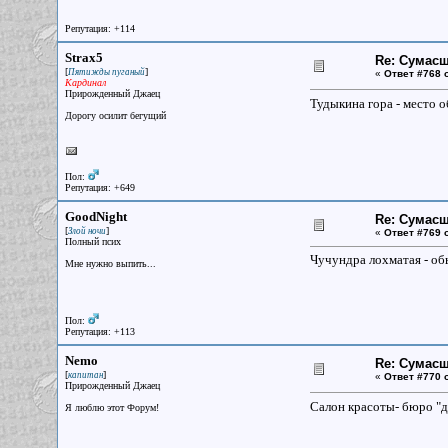
Репутация: +114
Strax5
Re: Сумасш
[
]
Пятижды пуганый
«
Ответ #768 
Кардинал
Прирожденный Джаец
Тудыкина гора - место 
Дорогу осилит бегущий
Пол:
Репутация: +649
GoodNight
Re: Сумасш
[
]
Злой ночи
«
Ответ #769 
Полный псих
Чучундра лохматая - об
Мне нужно выпить...
Пол:
Репутация: +113
Nemo
Re: Сумасш
[
]
капитан
«
Ответ #770 
Прирожденный Джаец
Салон красоты- бюро "д
Я люблю этот Форум!