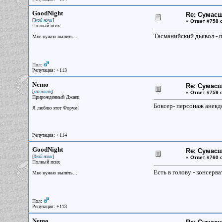
GoodNight
Re: Сумасш
[
]
Злой ночи
«
Ответ #758 
Полный псих
Тасманийский дьявол - п
Мне нужно выпить...
Пол:
Репутация: +113
Nemo
Re: Сумасш
[
]
капитан
«
Ответ #759 
Прирожденный Джаец
Боксер- персонаж анекдо
Я люблю этот Форум!
Репутация: +114
GoodNight
Re: Сумасш
[
]
Злой ночи
«
Ответ #760 
Полный псих
Есть в голову - консер
Мне нужно выпить...
Пол:
Репутация: +113
Nemo