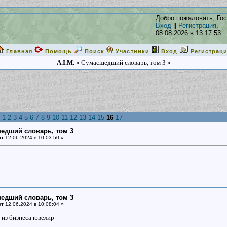
Добро пожаловать, Гос
Вход
||
Регистрация
.
08.08.2026 в 13:17:53
Главная
Помощь
Поиск
Участники
Вход
Регистрац
A.I.M.
« Сумасшедший словарь, том 3 »
1
2
3
4
5
6
7
8
9
10
11
12
13
14
15
16
17
едший словарь, том 3
от
12.06.2024 в 10:03:50 »
едший словарь, том 3
от
12.06.2024 в 10:08:04 »
 из бизнеса ювелир