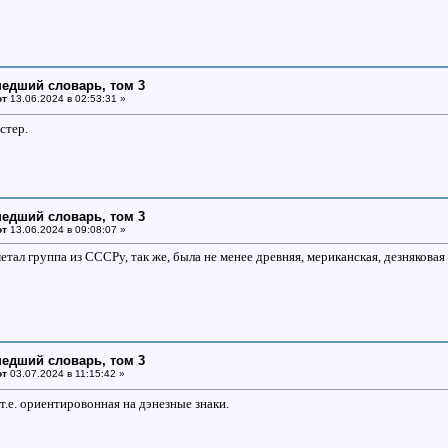
едший словарь, том 3
от
13.06.2024 в 02:53:31 »
стер.
едший словарь, том 3
от
13.06.2024 в 09:08:07 »
етал группа из СССРу, так же, была не менее древняя, мериканская, дезняковая
едший словарь, том 3
от
03.07.2024 в 11:15:42 »
 т.е. ориентировонная на дэнезные знаки.