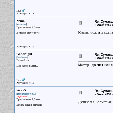
Пол:
Репутация: +113
Nemo
Re: Сумасш
[
]
капитан
«
Ответ #752 
Прирожденный Джаец
Ювелир- золотых дел ма
Я люблю этот Форум!
Репутация: +114
GoodNight
Re: Сумасш
[
]
Злой ночи
«
Ответ #753 
Полный псих
Мастер - древняя хэви-м
Мне нужно выпить...
Пол:
Репутация: +113
Strax5
Re: Сумасш
[
]
Пятижды пуганый
«
Ответ #754 
Кардинал
Прирожденный Джаец
Дэзняковая - корыстная,
Дорогу осилит бегущий