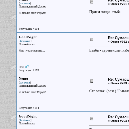
Re: Сумасш
[
]
капитан
«
Ответ #761 
Прирожденный Джаец
Прием пищи- етьба.
Я люблю этот Форум!
Репутация: +114
GoodNight
Re: Сумасш
[
]
Злой ночи
«
Ответ #762 
Полный псих
Етьба - деревенская изб
Мне нужно выпить...
Пол:
Репутация: +113
Nemo
Re: Сумасш
[
]
капитан
«
Ответ #763 
Прирожденный Джаец
Столовая- (разг.) "Рыга
Я люблю этот Форум!
Репутация: +114
GoodNight
Re: Сумасш
[
]
Злой ночи
«
Ответ #764 
Полный псих