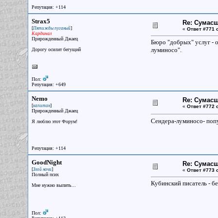
Репутация: +114
Strax5
Re: Сумасш
[
]
Пятижды пуганый
«
Ответ #771 
Кардинал
Прирожденный Джаец
Бюро "добрых" услуг - 
луминосо".
Дорогу осилит бегущий
Пол:
Репутация: +649
Nemo
Re: Сумасш
[
]
капитан
«
Ответ #772 
Прирожденный Джаец
Сендера-луминосо- поп
Я люблю этот Форум!
Репутация: +114
GoodNight
Re: Сумасш
[
]
Злой ночи
«
Ответ #773 
Полный псих
Кубинский писатель - б
Мне нужно выпить...
Пол: