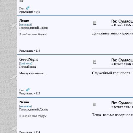
Пол:
Репутация: +649
Nemo
Re: Сумасш
[
]
капитан
«
Ответ #755 
Прирожденный Джаец
Денежные знаки- дорзнак
Я люблю этот Форум!
Репутация: +114
GoodNight
Re: Сумасш
[
]
Злой ночи
«
Ответ #756 
Полный псих
Служебный транспорт - 
Мне нужно выпить...
Пол:
Репутация: +113
Nemo
Re: Сумасш
[
]
капитан
«
Ответ #757 
Прирожденный Джаец
Теща- весьма коварное и
Я люблю этот Форум!
Репутация: +114