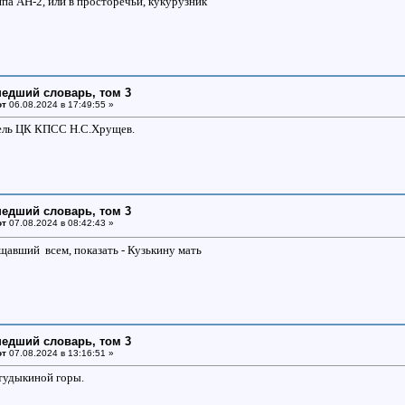
ипа АН-2, или в просторечьи, кукурузник
едший словарь, том 3
от
06.08.2024 в 17:49:55 »
ель ЦК КПСС Н.С.Хрущев.
едший словарь, том 3
от
07.08.2024 в 08:42:43 »
щавший всем, показать - Кузькину мать
едший словарь, том 3
от
07.08.2024 в 13:16:51 »
 тудыкиной горы.