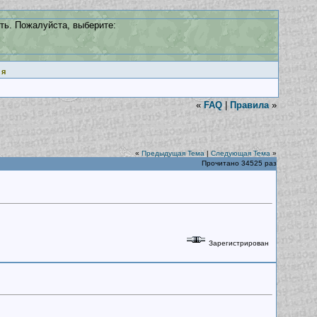
ть. Пожалуйста, выберите:
ия
«
FAQ
|
Правила
»
«
Предыдущая Тема
|
Следующая Тема
»
Прочитано 34525 раз
Зарегистрирован