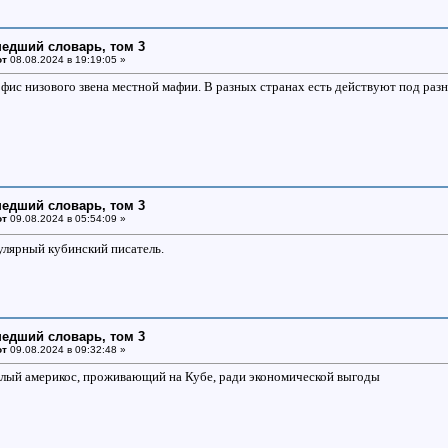
едший словарь, том 3
от
08.08.2024 в 19:19:05 »
офис низового звена местной мафии. В разных странах есть действуют под разн
едший словарь, том 3
от
09.08.2024 в 05:54:09 »
улярный кубинский писатель.
едший словарь, том 3
от
09.08.2024 в 09:32:48 »
елый америкос, проживающий на Кубе, ради экономической выгоды