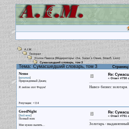
A.I.M.
Генерал
Уголок Пакоса
(Модераторы:
cha
,
Satan`s Claws
,
Strax5
,
Lion
)
Сумасшедший словарь, том 3
Тема:
Сумасшедший словарь, том 3
Страниц:
Nemo
Re: Сумасш
[
]
капитан
«
Ответ #750 
Прирожденный Джаец
Навоз- бизнес золотаря.
Я люблю этот Форум!
Репутация: +114
GoodNight
Re: Сумасш
[
]
Злой ночи
«
Ответ #751 
Полный псих
Золотарь - выдавленный
Мне нужно выпить...