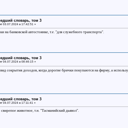
едший словарь, том 3
от
03.07.2024 в 17:42:51 »
и на банковской автостоянке, т.е. "для служебного транспорта".
едший словарь, том 3
от
04.07.2024 в 08:46:15 »
вид сокрытия доходов, когда дорогие брички покупаются на фирму, а использ
едший словарь, том 3
от
04.07.2024 в 17:11:41 »
 свирепое животное, т.н. "Тасманийский дьявол".