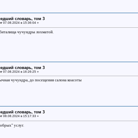
едший словарь, том 3
от
07.08.2024 в 15:36:04 »
обиталища чучундры лохматой.
едший словарь, том 3
от
07.08.2024 в 16:26:25 »
ычная чучундра, до посещения салона коасоты
едший словарь, том 3
от
08.08.2024 в 15:17:33 »
обрых" услуг.