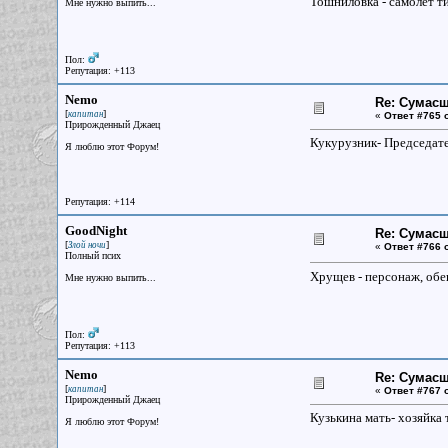
Тошниловка - самолет т
Мне нужно выпить...
Пол:
Репутация: +113
Nemo
Re: Сумасш
[
]
капитан
«
Ответ #765 
Прирожденный Джаец
Кукурузник- Председат
Я люблю этот Форум!
Репутация: +114
GoodNight
Re: Сумасш
[
]
Злой ночи
«
Ответ #766 
Полный псих
Хрущев - персонаж, обе
Мне нужно выпить...
Пол:
Репутация: +113
Nemo
Re: Сумасш
[
]
капитан
«
Ответ #767 
Прирожденный Джаец
Кузькина мать- хозяйка
Я люблю этот Форум!