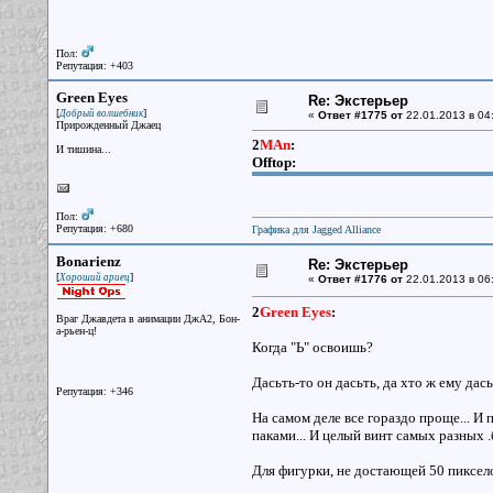
Пол:
Репутация: +403
Green Eyes
Re: Экстерьер
[
]
Добрый волшебник
«
Ответ #1775 от
22.01.2013 в 04
Прирожденный Джаец
2
MAn
:
И тишина...
Offtop:
Пол:
Репутация: +680
Графика для Jagged Alliance
Bonarienz
Re: Экстерьер
[
]
Хороший ариец
«
Ответ #1776 от
22.01.2013 в 06
2
Green Eyes
:
Враг Джавдета в анимации ДжА2, Бон-
а-рьен-ц!
Когда "Ь" освоишь?
Дасьть-то он дасьть, да хто ж ему дась
Репутация: +346
На самом деле все гораздо проще... И п
паками... И целый винт самых разных .
Для фигурки, не достающей 50 пиксело