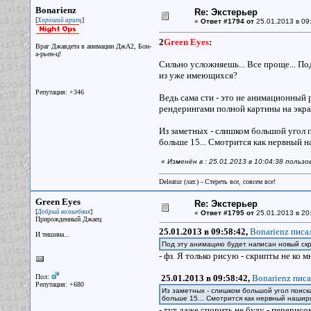
Bonarienz
Re: Экстерьер
[
]
Хороший ариец
«
Ответ #1794 от
25.01.2013 в 09
2
Green Eyes
:
Враг Джавдета в анимации ДжА2, Бон-
а-рьен-ц!
Сильно усложняешь... Все проще... По
из уже имеющихся?
Репутация: +346
Ведь сама сти - это не анимационный
рендерингами полной картины на экран
Из заметных - слишком большой угол по
больше 15... Смотрится как нервный 
«
Изменён в : 25.01.2013 в 10:04:38 польз
Deleatur (лат.) - Стереть все, совсем все!
Green Eyes
Re: Экстерьер
[
]
Добрый волшебник
«
Ответ #1795 от
25.01.2013 в 20
Прирожденный Джаец
25.01.2013 в 09:58:42,
Bonarienz писал
И тишина...
Под эту анимацию будет написан новый ск
- фз. Я только рисую - скрипты не ко м
Пол:
25.01.2013 в 09:58:42,
Bonarienz писа
Репутация: +680
Из заметных - слишком большой угол поиска 
больше 15... Смотрится как нервный наши
- тут даже спорить не буду - перерис