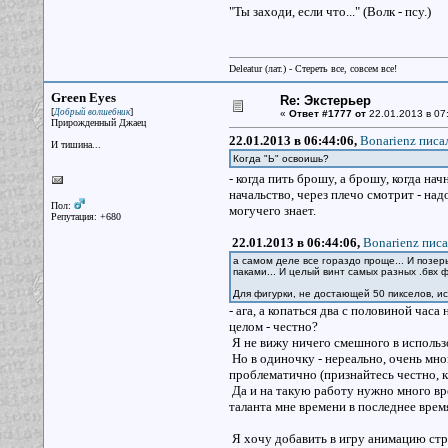
"Ты заходи, если что..." (Волк - псу.)
Deleatur (лат.) - Стереть все, совсем все!
Green Eyes
Re: Экстерьер
[
]
Добрый волшебник
«
Ответ #1777 от
22.01.2013 в 07
Прирожденный Джаец
22.01.2013 в 06:44:06,
Bonarienz писал
И тишина...
Когда "Ь" освоишь?
- когда пить брошу, а брошу, когда нач
начальство, через плечо смотрит - над
Пол:
могучего знает.
Репутация: +680
22.01.2013 в 06:44:06,
Bonarienz писа
а самом деле все гораздо проще... И позеры
паками... И целый винт самых разных .бвх ф
Для фигурки, не достающей 50 пикселов, и
- ага, а копаться два с половиной час
целом - честно?
Я не вижу ничего смешного в использ
Но в одиночку - нереально, очень мног
проблематично (признайтесь честно, кт
Да и на такую работу нужно много вр
таланта мне времени в последнее время
Я хочу добавить в игру анимацию стре