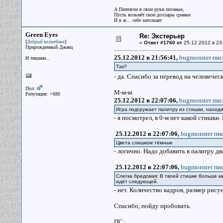
А Пентагон в свои руки поганые,
Пусть возьмёт свои доллары сраные
И в ж... себе затолкает
Green Eyes
Re: Экстерьер
[
]
Добрый волшебник
«
Ответ #1760 от
25.12.2012 в 23:
Прирожденный Джаец
25.12.2012 в 21:56:41,
bugmonster пис
И тишина...
Так?
- да. Спасибо за перевод на человечес
Пол:
М-м-м.
Репутация: +680
25.12.2012 в 22:07:06,
bugmonster пис
Игра подгружает палитру из стишки, находя
- я посмотрел, в 0-м нет какой стишки
25.12.2012 в 22:07:06,
bugmonster пис
Цвета слишком тёмные
- логично. Надо добавить в палитру дв
25.12.2012 в 22:07:06,
bugmonster пис
Слегка бредовая: В твоей стишке больше ка
идёт следующей.
- нет. Количество кадров, размер рис
Спасибо, пойду пробовать.
ПС: