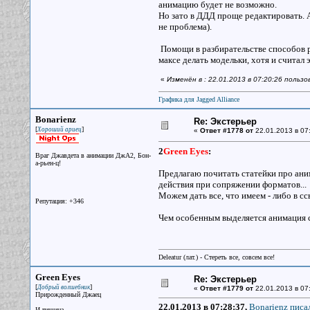
анимацию будет не возможно.
Но зато в ДДД проще редактировать. 
не проблема).
Помощи в разбирательстве способов ре
максе делать модельки, хотя и считал 
«
Изменён в : 22.01.2013 в 07:20:26 польз
Графика для Jagged Alliance
Bonarienz
Re: Экстерьер
[
]
Хороший ариец
«
Ответ #1778 от
22.01.2013 в 07
2
Green Eyes
:
Враг Джавдета в анимации ДжА2, Бон-
а-рьен-ц!
Предлагаю почитать статейки про аним
действия при сопряжении форматов...
Можем дать все, что имеем - либо в сс
Репутация: +346
Чем особенным выделяется анимация ст
Deleatur (лат.) - Стереть все, совсем все!
Green Eyes
Re: Экстерьер
[
]
Добрый волшебник
«
Ответ #1779 от
22.01.2013 в 07
Прирожденный Джаец
22.01.2013 в 07:28:37,
Bonarienz писал
И тишина...