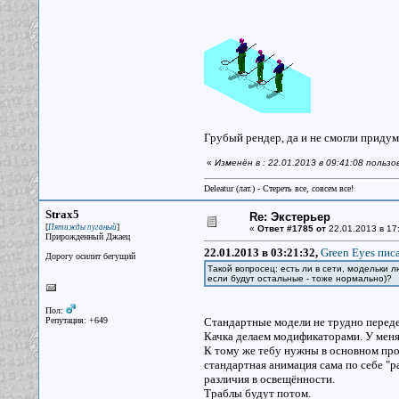
Грубый рендер, да и не смогли придума
«
Изменён в : 22.01.2013 в 09:41:08 польз
Deleatur (лат.) - Стереть все, совсем все!
Strax5
Re: Экстерьер
[
]
Пятижды пуганый
«
Ответ #1785 от
22.01.2013 в 17
Прирожденный Джаец
22.01.2013 в 03:21:32,
Green Eyes писа
Дорогу осилит бегущий
Такой вопросец: есть ли в сети, модельки 
если будут остальные - тоже нормально)?
Пол:
Репутация: +649
Стандартные модели не трудно переде
Качка делаем модификаторами. У меня 
К тому же тебу нужны в основном про
стандартная анимация сама по себе "ра
различия в освещённости.
Траблы будут потом.