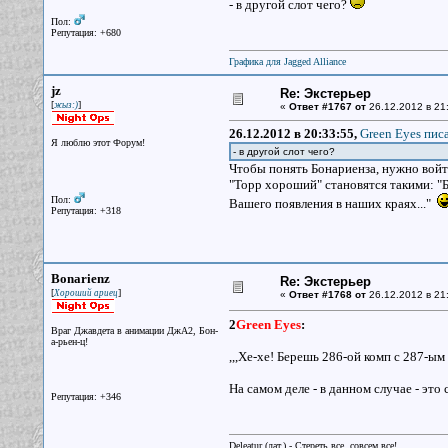
- в другой слот чего?
Пол:
Репутация: +680
Графика для Jagged Alliance
jz
Re: Экстерьер
[
]
жыз:)
«
Ответ #1767 от
26.12.2012 в 21
26.12.2012 в 20:33:55,
Green Eyes писа
Я люблю этот Форум!
- в другой слот чего?
Чтобы понять Бонариенза, нужно войти
"Торр хороший" становятся такими: "Б
Пол:
Вашего появления в наших краях..."
Репутация: +318
Bonarienz
Re: Экстерьер
[
]
Хороший ариец
«
Ответ #1768 от
26.12.2012 в 21
2
Green Eyes
:
Враг Джавдета в анимации ДжА2, Бон-
а-рьен-ц!
,,,Хе-хе! Берешь 286-ой комп с 287-ы
На самом деле - в данном случае - это
Репутация: +346
Deleatur (лат.) - Стереть все, совсем все!