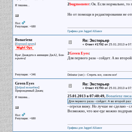
2
bugmonster
:
Ок. Если нормально, то
И тишина...
Но от помощи в редактировании не от
Пол:
Репутация: +680
Графика для Jagged Alliance
Bonarienz
Re: Экстерьер
[
]
Хороший ариец
«
Ответ #1792 от
25.01.2013 в 07
2
Green Eyes
:
Враг Джавдета в анимации ДжА2, Бон-
Для первого раза - сойдет. А во второй
а-рьен-ц!
Репутация: +346
Deleatur (лат.) - Стереть все, совсем все!
Green Eyes
Re: Экстерьер
[
]
Добрый волшебник
«
Ответ #1793 от
25.01.2013 в 07
Прирожденный Джаец
25.01.2013 в 07:40:49,
Bonarienz писал
И тишина...
Для первого раза - сойдет. А во второй раз
- огрехи вижу. Но лучше не сделаю - с
Возможно, что кое-где можно подправи
Пол:
Репутация: +680
Графика для Jagged Alliance