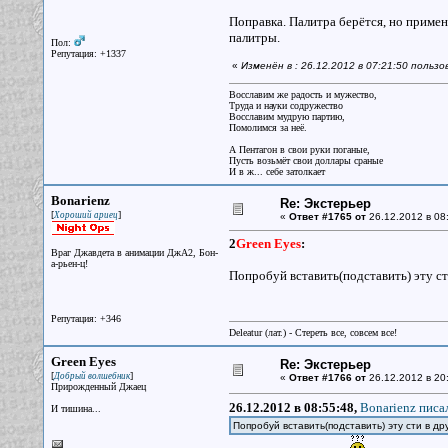
Поправка. Палитра берётся, но примен
палитры.
Пол:
Репутация: +1337
«
Изменён в : 26.12.2012 в 07:21:50 польз
Восславим же радость и мужество,
Труда и науки содружество
Восславим мудрую партию,
Помолимся за неё.
А Пентагон в свои руки поганые,
Пусть возьмёт свои доллары сраные
И в ж... себе затолкает
Bonarienz
Re: Экстерьер
[
]
Хороший ариец
«
Ответ #1765 от
26.12.2012 в 08
2
Green Eyes
:
Враг Джавдета в анимации ДжА2, Бон-
а-рьен-ц!
Попробуй вставить(подставить) эту сти
Репутация: +346
Deleatur (лат.) - Стереть все, совсем все!
Green Eyes
Re: Экстерьер
[
]
Добрый волшебник
«
Ответ #1766 от
26.12.2012 в 20
Прирожденный Джаец
26.12.2012 в 08:55:48,
Bonarienz писал
И тишина...
Попробуй вставить(подставить) эту сти в дру