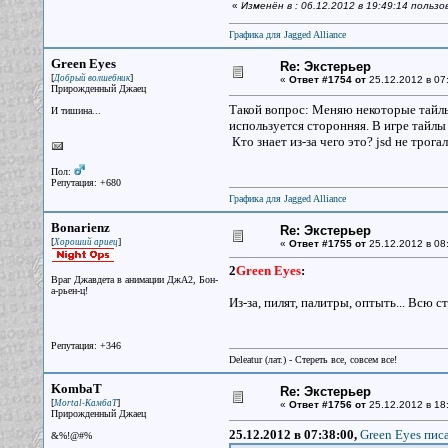
«
Изменён в : 06.12.2012 в 19:49:14 польз
Графика для Jagged Alliance
Green Eyes
Re: Экстерьер
[
]
Добрый волшебник
«
Ответ #1754 от
25.12.2012 в 07
Прирожденный Джаец
Такой вопрос: Меняю некоторые тайлы 
И тишина...
используется сторонняя. В игре тайлы
Кто знает из-за чего это? jsd не трогал
Пол:
Репутация: +680
Графика для Jagged Alliance
Bonarienz
Re: Экстерьер
[
]
Хороший ариец
«
Ответ #1755 от
25.12.2012 в 08
2
Green Eyes
:
Враг Джавдета в анимации ДжА2, Бон-
а-рьен-ц!
Из-за, пилят, палитры, оптыть... Всю с
Репутация: +346
Deleatur (лат.) - Стереть все, совсем все!
KombaT
Re: Экстерьер
[
]
Mortal-КамбаТ
«
Ответ #1756 от
25.12.2012 в 18
Прирожденный Джаец
25.12.2012 в 07:38:00,
Green Eyes писа
&%!@#%