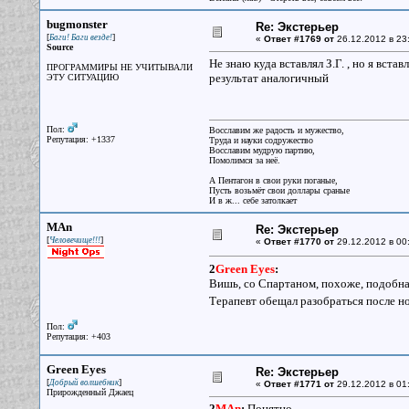
bugmonster
Re: Экстерьер
[
]
Баги! Баги везде!
«
Ответ #1769 от
26.12.2012 в 23
Source
Не знаю куда вставлял З.Г. , но я вс
ПРОГРАММИРЫ НЕ УЧИТЫВАЛИ
результат аналогичный
ЭТУ СИТУАЦИЮ
Пол:
Восславим же радость и мужество,
Репутация: +1337
Труда и науки содружество
Восславим мудрую партию,
Помолимся за неё.
А Пентагон в свои руки поганые,
Пусть возьмёт свои доллары сраные
И в ж... себе затолкает
MAn
Re: Экстерьер
[
]
Человечище!!!
«
Ответ #1770 от
29.12.2012 в 00
2
Green Eyes
:
Вишь, со Спартаном, похоже, подобн
Терапевт обещал разобраться после нов
Пол:
Репутация: +403
Green Eyes
Re: Экстерьер
[
]
Добрый волшебник
«
Ответ #1771 от
29.12.2012 в 01
Прирожденный Джаец
2
MAn
:
Понятно.