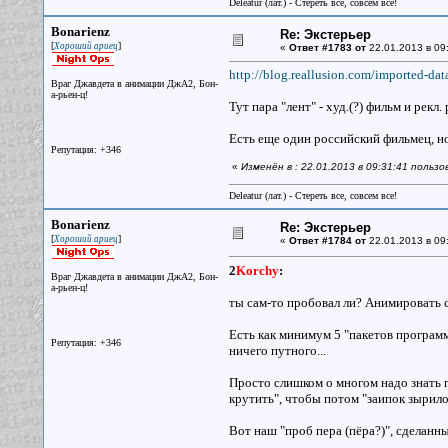
Deleatur (лат.) - Стереть все, совсем все!
Bonarienz
Re: Экстерьер
[
]
Хороший ариец
«
Ответ #1783 от
22.01.2013 в 09
http://blog.reallusion.com/imported-data
Враг Джавдета в анимации ДжА2, Бон-
а-рьен-ц!
Тут пара "лент" - худ.(?) фильм и рекл. 
Есть еще один российский фильмец, но
Репутация: +346
«
Изменён в : 22.01.2013 в 09:31:41 польз
Deleatur (лат.) - Стереть все, совсем все!
Bonarienz
Re: Экстерьер
[
]
Хороший ариец
«
Ответ #1784 от
22.01.2013 в 09
2
Korchy
:
Враг Джавдета в анимации ДжА2, Бон-
а-рьен-ц!
ты сам-то пробовал ли? Анимировать ск
Есть как минимум 5 "пакетов программ"
Репутация: +346
ничего путного...
Просто слишком о многом надо знать г
крутить", чтобы потом "заипок зырил
Вот наш "проб пера (пёра?)", сделанн