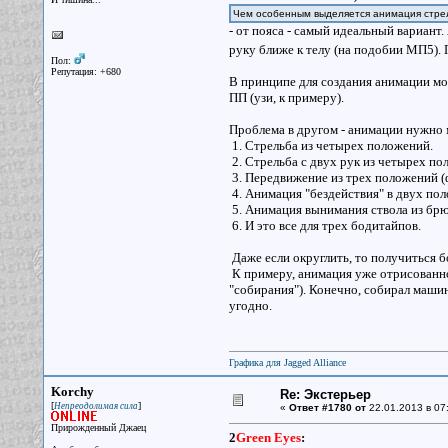
Чем особенным выделяется анимация стрел
- от пояса - самый идеальный вариант
руку ближе к телу (на подобии МП5). 
Пол:
Репутация: +680
В принципе для создания анимации мож
ПП (узи, к примеру).
Проблема в другом - анимации нужно 
1. Стрельба из четырех положений.
2. Стрельба с двух рук из четырех по
3. Передвижение из трех положений (ф
4. Анимация "бездействия" в двух поло
5. Анимация вынимания ствола из брю
6. И это все для трех бодитайпов.
Даже если округлить, то получиться б
К примеру, анимация уже отрисованно
"собирания"). Конечно, собирал маши
угодно.
Графика для Jagged Alliance
Korchy
Re: Экстерьер
[
]
Непреодолимая сила
«
Ответ #1780 от
22.01.2013 в 07
Прирожденный Джаец
2
Green Eyes
: