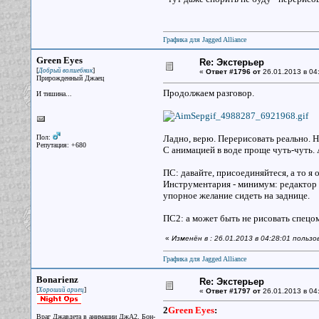
Графика для Jagged Alliance
Green Eyes
Re: Экстерьер
[
]
Добрый волшебник
«
Ответ #1796 от
26.01.2013 в 04
Прирожденный Джаец
Продолжаем разговор.
И тишина...
Пол:
Ладно, верю. Перерисовать реально. Н
Репутация: +680
С анимацией в воде проще чуть-чуть. А
ПС: давайте, присоединяйтеся, а то я 
Инструментария - минимум: редактор 
упорное желание сидеть на заднице.
ПС2: а может быть не рисовать спецо
«
Изменён в : 26.01.2013 в 04:28:01 польз
Графика для Jagged Alliance
Bonarienz
Re: Экстерьер
[
]
Хороший ариец
«
Ответ #1797 от
26.01.2013 в 04
2
Green Eyes
:
Враг Джавдета в анимации ДжА2, Бон-