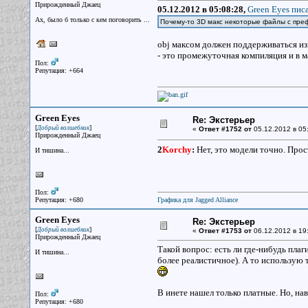
Прирожденный Джаец
05.12.2012 в 05:08:28,
Green Eyes писа
Ах, было б только с кем поговорить ...
Почему-то 3D макс некоторые файлы с преф
obj максом должен поддерживаться изн
- это промежуточная компиляция и в м
Пол:
Репутация: +664
Green Eyes
Re: Экстерьер
[
]
Добрый волшебник
«
Ответ #1752 от
05.12.2012 в 05
Прирожденный Джаец
2
Korchy
:
Нет, это модели точно. Прос
И тишина...
Пол:
Репутация: +680
Графика для Jagged Alliance
Green Eyes
Re: Экстерьер
[
]
Добрый волшебник
«
Ответ #1753 от
06.12.2012 в 19
Прирожденный Джаец
Такой вопрос: есть ли где-нибудь пла
И тишина...
более реалистичное). А то использую 
В инете нашел только платные. Но, нав
Пол:
Репутация: +680