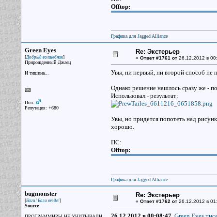
Offtop:
Графика для Jagged Alliance
Green Eyes
Re: Экстерьер
[
]
Добрый волшебник
«
Ответ #1761 от
26.12.2012 в 00
Прирожденный Джаец
Увы, ни первый, ни второй способ не
И тишина...
Однако решение нашлось сразу же - п
Использовал - результат:
Пол:
Репутация: +680
Увы, но придется попотеть над рисунк
хорошо.
ПС:
Offtop:
Графика для Jagged Alliance
bugmonster
Re: Экстерьер
[
]
Баги! Баги везде!
«
Ответ #1762 от
26.12.2012 в 01
Source
26.12.2012 в 00:08:47,
Green Eyes писа
ПРОГРАММИРЫ НЕ УЧИТЫВАЛИ