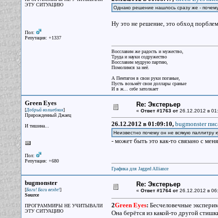
ЭТУ СИТУАЦИЮ
Однако решение нашлось сразу же - почем
Ну это не решение, это обход порблем
Пол:
Репутация: +1337
Восславим же радость и мужество,
Труда и науки содружество
Восславим мудрую партию,
Помолимся за неё.
А Пентагон в свои руки поганые,
Пусть возьмёт свои доллары сраные
И в ж... себе затолкает
Green Eyes
Re: Экстерьер
[
]
Добрый волшебник
«
Ответ #1763 от
26.12.2012 в 01
Прирожденный Джаец
26.12.2012 в 01:09:10,
bugmonster пис
И тишина...
Неизвестно почему он не всякую паллитру 
- может быть это как-то связано с ме
Пол:
Репутация: +680
Графика для Jagged Alliance
bugmonster
Re: Экстерьер
[
]
Баги! Баги везде!
«
Ответ #1764 от
26.12.2012 в 06
Source
2
Green Eyes
:
Бесчеловечные экспериме
ПРОГРАММИРЫ НЕ УЧИТЫВАЛИ
ЭТУ СИТУАЦИЮ
Она берётся из какой-то другой стишки