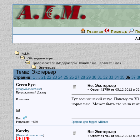
Главная
Помощь
П
A.
A.I.M.
Обсуждаем игры
Гробокопатели
(Модераторы:
ThunderBird
,
Терапевт
,
Lion
)
Экстерьер
Тема:
Экстерьер
Страниц:
1
...
21
22
23
24
25
26
27
28
29
30
31
32
33
34
35
36
37
3
Green Eyes
Re: Экстерьер
[
]
Добрый волшебник
«
Ответ #1750 от
05.12.2012 в 05
Прирожденный Джаец
Тут возник некий казус. Почему-то 3D
И тишина...
нормально. Может быть это из-за како
Пол:
Репутация: +680
Графика для Jagged Alliance
Korchy
Re: Экстерьер
[
]
Непреодолимая сила
«
Ответ #1751 от
05.12.2012 в 05: