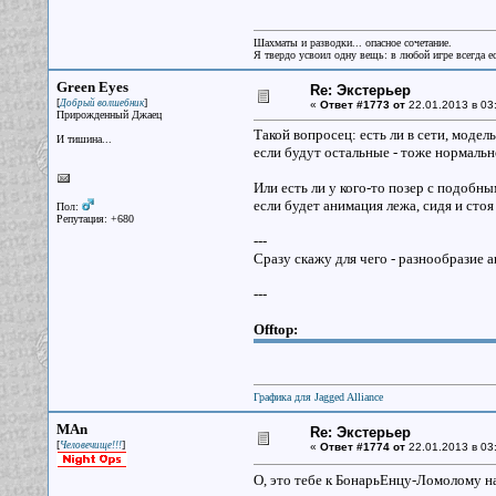
Шахматы и разводки... опасное сочетание.
Я твердо усвоил одну вещь: в любой игре всегда ес
Green Eyes
Re: Экстерьер
[
]
Добрый волшебник
«
Ответ #1773 от
22.01.2013 в 03
Прирожденный Джаец
Такой вопросец: есть ли в сети, моде
И тишина...
если будут остальные - тоже нормаль
Или есть ли у кого-то позер с подобн
если будет анимация лежа, сидя и стоя
Пол:
Репутация: +680
---
Сразу скажу для чего - разнообразие 
---
Offtop:
Графика для Jagged Alliance
MAn
Re: Экстерьер
[
]
Человечище!!!
«
Ответ #1774 от
22.01.2013 в 03
О, это тебе к БонарьЕнцу-Ломолому н