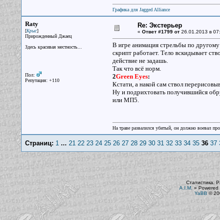
Графика для Jagged Alliance
Raty
Re: Экстерьер
[
]
Крыс
«
Ответ #1799 от
26.01.2013 в 07
Прирожденный Джаец
В игре анимация стрельбы по другому 
Здесь красивая местность...
скрипт работает. Тело вскидывает ство
действие не задашь.
Так что всё норм.
Пол:
2
Green Eyes
:
Репутация: +110
Кстати, а накой сам ствол перерисовы
Ну и подрихтовать получившийся обру
или МП5.
На траве развалился убитый, он должно воевал прот
Страниц:
1
...
21
22
23
24
25
26
27
28
29
30
31
32
33
34
35
36
37
Статистика. Р
A.I.M.
»
Powered 
YaBB
© 200