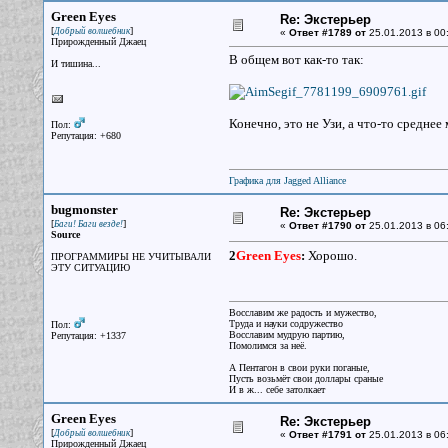
Green Eyes
Re: Экстерьер
[
]
Добрый волшебник
«
Ответ #1789 от
25.01.2013 в 00
Прирожденный Джаец
В общем вот как-то так:
И тишина...
Конечно, это не Узи, а что-то среднее
Пол:
Репутация: +680
Графика для Jagged Alliance
bugmonster
Re: Экстерьер
[
]
Баги! Баги везде!
«
Ответ #1790 от
25.01.2013 в 06:
Source
2
Green Eyes
:
Хорошо.
ПРОГРАММИРЫ НЕ УЧИТЫВАЛИ
ЭТУ СИТУАЦИЮ
Восславим же радость и мужество,
Труда и науки содружество
Пол:
Восславим мудрую партию,
Репутация: +1337
Помолимся за неё.
А Пентагон в свои руки поганые,
Пусть возьмёт свои доллары сраные
И в ж... себе затолкает
Green Eyes
Re: Экстерьер
[
]
Добрый волшебник
«
Ответ #1791 от
25.01.2013 в 06
Прирожденный Джаец