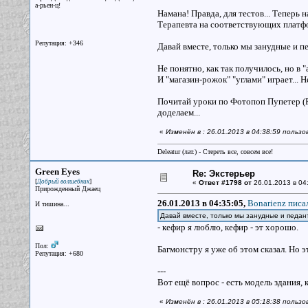
а-рьен-ц!
Намана! Правда, для тестов... Теперь 
Терапевта на соответствующих платфо
Репутация: +346
Давай вместе, только мы занудные и п
Не понятно, как так получилось, но в 
И "магазин-рожок" "углами" играет... Н
Почитай уроки по Фотопоп Пупетер (Pup
доделаем...
«
Изменён в : 26.01.2013 в 04:38:59 польз
Deleatur (лат.) - Стереть все, совсем все!
Green Eyes
Re: Экстерьер
[
]
Добрый волшебник
«
Ответ #1798 от
26.01.2013 в 04
Прирожденный Джаец
26.01.2013 в 04:35:05,
Bonarienz писал
И тишина...
Давай вместе, только мы занудные и педан
- кефир я люблю, кефир - эт хорошо.
Пол:
Багмонстру я уже об этом сказал. Но э
Репутация: +680
---
Вот ещё вопрос - есть модель здания, 
«
Изменён в : 26.01.2013 в 05:18:38 польз