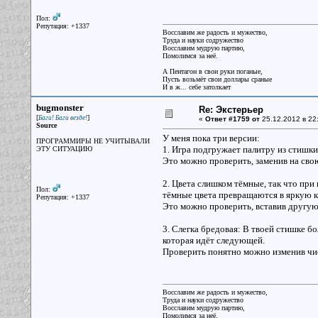
Пол:
Репутация: +1337
Восславим же радость и мужество,
Труда и науки содружество
Восславим мудрую партию,
Помолимся за неё.
А Пентагон в свои руки поганые,
Пусть возьмёт свои доллары сраные
И в ж... себе затолкает
bugmonster
Re: Экстерьер
[
]
Баги! Баги везде!
«
Ответ #1759 от
25.12.2012 в 22
Source
У меня пока три версии:
ПРОГРАММИРЫ НЕ УЧИТЫВАЛИ
1. Игра подгружает палитру из стишки,
ЭТУ СИТУАЦИЮ
Это можно проверить, заменив на свою
2. Цвета слишком тёмные, так что при
Пол:
тёмные цвета превращаются в яркую к
Репутация: +1337
Это можно проверить, вставив другу
3. Слегка бредовая: В твоей стишке б
которая идёт следующей.
Проверить понятно можно изменив чис
Восславим же радость и мужество,
Труда и науки содружество
Восславим мудрую партию,
Помолимся за неё.