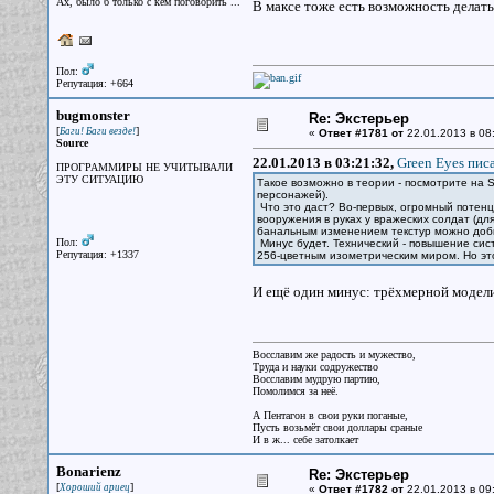
Ах, было б только с кем поговорить ...
В максе тоже есть возможность делать
Пол:
Репутация: +664
bugmonster
Re: Экстерьер
[
]
Баги! Баги везде!
«
Ответ #1781 от
22.01.2013 в 08
Source
22.01.2013 в 03:21:32,
Green Eyes писа
ПРОГРАММИРЫ НЕ УЧИТЫВАЛИ
ЭТУ СИТУАЦИЮ
Такое возможно в теории - посмотрите на
персонажей).
Что это даст? Во-первых, огромный потенци
вооружения в руках у вражеских солдат (дл
банальным изменением текстур можно доб
Пол:
Минус будет. Технический - повышение сис
Репутация: +1337
256-цветным изометрическим миром. Но эт
И ещё один минус: трёхмерной модели
Восславим же радость и мужество,
Труда и науки содружество
Восславим мудрую партию,
Помолимся за неё.
А Пентагон в свои руки поганые,
Пусть возьмёт свои доллары сраные
И в ж... себе затолкает
Bonarienz
Re: Экстерьер
[
]
Хороший ариец
«
Ответ #1782 от
22.01.2013 в 09