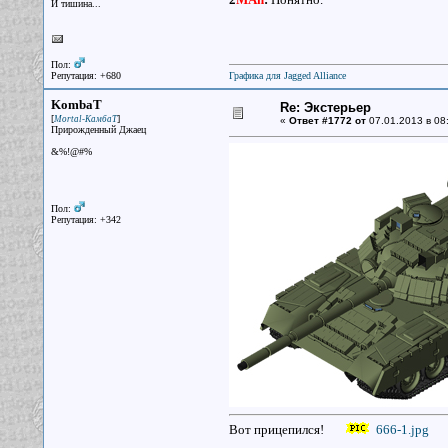
И тишина...
Пол:
Репутация: +680
Графика для Jagged Alliance
KombaT
Re: Экстерьер
[
]
Mortal-КамбаТ
«
Ответ #1772 от
07.01.2013 в 08
Прирожденный Джаец
&%!@#%
Пол:
Репутация: +342
Вот прицепился!
666-1.jpg