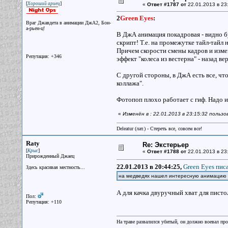
[
]
Хороший ариец
«
Ответ #1787 от
22.01.2013 в 23:
2
Green Eyes
:
Враг Джавдета в анимации ДжА2, Бон-
а-рьен-ц!
В ДжА анимация покадровая - видно бу
скрипт! Т.е. на промежутке тайл-тайл
Причем скорости смены кадров и изме
Репутация: +346
эффект "колеса из вестерна" - назад ве
С другой стороны, в ДжА есть все, ч
коллажа".
Фотопоп плохо работает с гиф. Надо и
«
Изменён в : 22.01.2013 в 23:15:32 польз
Deleatur (лат.) - Стереть все, совсем все!
Raty
Re: Экстерьер
[
]
Крыс
«
Ответ #1788 от
22.01.2013 в 23
Прирожденный Джаец
22.01.2013 в 20:44:25,
Green Eyes писа
Здесь красивая местность...
на медведях нашел интересную анимацию - с
А для качка двуручный хват для пистол
Пол:
Репутация: +110
На траве развалился убитый, он должно воевал прот