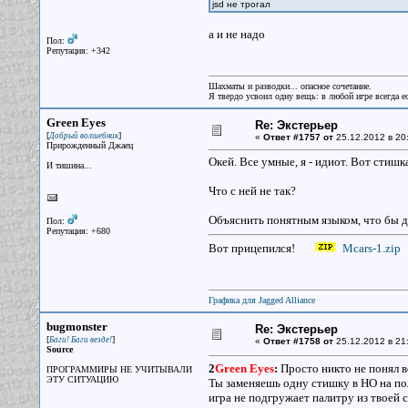
jsd не трогал
а и не надо
Пол:
Репутация: +342
Шахматы и разводки... опасное сочетание.
Я твердо усвоил одну вещь: в любой игре всегда ес
Green Eyes
Re: Экстерьер
[
]
Добрый волшебник
«
Ответ #1757 от
25.12.2012 в 20
Прирожденный Джаец
Окей. Все умные, я - идиот. Вот стишка
И тишина...
Что с ней не так?
Объяснить понятным языком, что бы д
Пол:
Репутация: +680
Вот прицепился!
Mcars-1.zip
Графика для Jagged Alliance
bugmonster
Re: Экстерьер
[
]
Баги! Баги везде!
«
Ответ #1758 от
25.12.2012 в 21
Source
2
Green Eyes
:
Просто никто не понял в
ПРОГРАММИРЫ НЕ УЧИТЫВАЛИ
ЭТУ СИТУАЦИЮ
Ты заменяешь одну стишку в НО на по
игра не подгружает палитру из твоей 