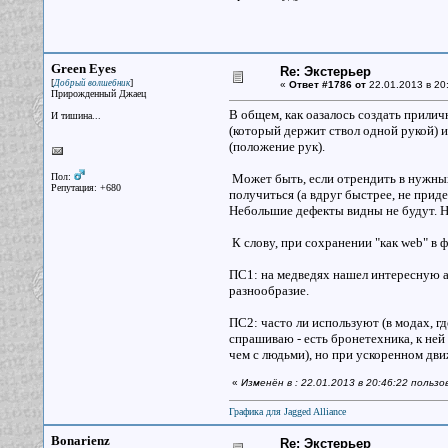
Green Eyes
Re: Экстерьер
[
]
Добрый волшебник
«
Ответ #1786 от
22.01.2013 в 20
Прирожденный Джаец
В общем, как оазалось создать прили
И тишина...
(который держит ствол одной рукой) и
(положение рук).
Пол:
Может быть, если отрендить в нужных 
Репутация: +680
получиться (а вдруг быстрее, не прид
Небольшие дефекты видны не будут. Н
К слову, при сохранении "как web" в 
ПС1: на медведях нашел интересную ан
разнообразие.
ПС2: часто ли используют (в модах, г
спрашиваю - есть бронетехника, к не
чем с людьми), но при ускоренном дви
«
Изменён в : 22.01.2013 в 20:46:22 польз
Графика для Jagged Alliance
Bonarienz
Re: Экстерьер