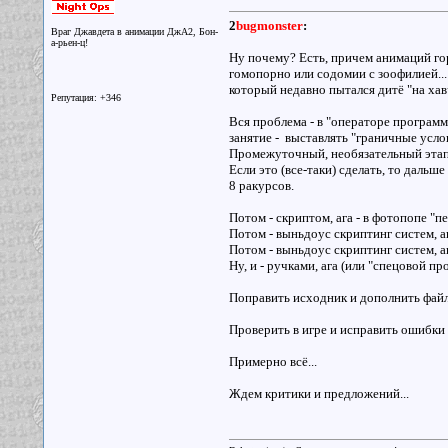
2
bugmonster
:
Враг Джавдета в анимации ДжА2, Бон-
а-рьен-ц!
Ну почему? Есть, причем анимаций го
гомопорно или содомии с зоофилией...
который недавно пытался дитё "на хавч
Репутация: +346
Вся проблема - в "операторе программ
занятие - выставлять "граничные услов
Промежуточный, необязательный этап 
Если это (все-таки) сделать, то дальше
8 ракурсов.
Потом - скриптом, ага - в фотопопе "п
Потом - выньдоус скриптинг систем, а
Потом - выньдоус скриптинг систем, 
Ну, и - ручками, ага (или "спецовой пр
Поправить исходник и дополнить файл
Проверить в игре и исправить ошибки (3
Примерно всё...
Ждем критики и предложений...