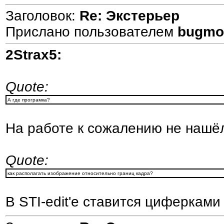
Заголовок:
Re: Экстерьер
Прислано пользователем
bugmo
2Strax5:
Quote:
А где програмка?
На работе к сожалению не нашёл 
Quote:
как располагать изображение относительно границ кадра?
В STI-edit'е ставится циферкам