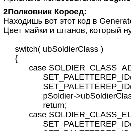
2Полковник Короед:
Находишь вот этот код в Generate
Цвет майки и штанов, который ну
switch( ubSoldierClass )
{
case SOLDIER_CLASS_ADM
SET_PALETTEREP_ID( pSold
SET_PALETTEREP_ID( pSold
pSoldier->ubSoldierClass =
return;
case SOLDIER_CLASS_ELI
SET_PALETTEREP_ID( pSold