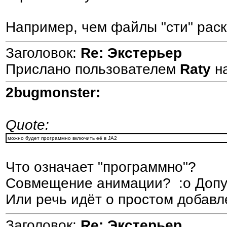
Например, чем файлы "сти" рас
Заголовок:
Re: Экстерьер
Прислано пользователем
Raty
н
2bugmonster:
Quote:
можно будет программно включить её в JA2
Что означает "программно"?
Совмещение анимации? :o Допус
Или речь идёт о простом добав
Заголовок:
Re: Экстерьер