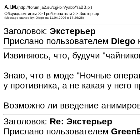
A.I.M.
(http://forum.ja2.su/cgi-bin/yabb/YaBB.pl)
Обсуждаем игры >> Гробокопатели >> Экстерьер
(Message started by: Diego на 11.04.2006 в 17:26:28)
Заголовок:
Экстерьер
Прислано пользователем
Diego
Извиняюсь, что, будучи "чайнико
Знаю, что в моде "Ночные операц
у противника, а не какая у него 
Возможно ли введение анимирова
Заголовок:
Re: Экстерьер
Прислано пользователем
Green