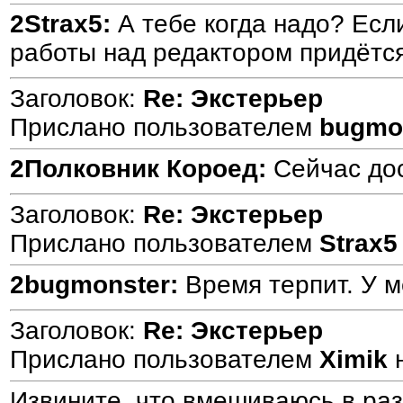
2Strax5:
А тебе когда надо? Если
работы над редактором придётся
Заголовок:
Re: Экстерьер
Прислано пользователем
bugmo
2Полковник Короед:
Сейчас дос
Заголовок:
Re: Экстерьер
Прислано пользователем
Strax5
2bugmonster:
Время терпит. У м
Заголовок:
Re: Экстерьер
Прислано пользователем
Ximik
Извините, что вмешиваюсь в раз